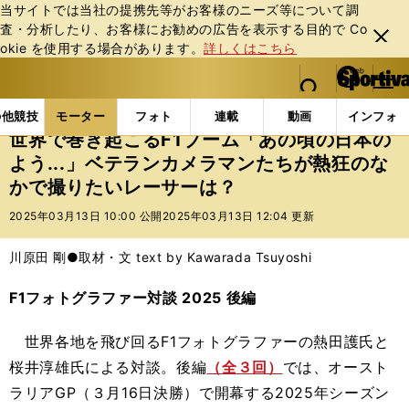
当サイトでは当社の提携先等がお客様のニーズ等について調
査・分析したり、お客様にお勧めの広告を表⽰する⽬的で Co
閉じ
okie を使⽤する場合があります。
詳しくはこちら
る
マイペ
web Sportiva (webスポルティーバ)
検索
メニュ
we
ー
モーターの記事一覧
モーター
F1
世界で巻き起こ
b
ジ
の他競技
モーター
フォト
連載
動画
インフォ
ス
世界で巻き起こるF1ブーム「あの頃の日本の
ポ
よう...」ベテランカメラマンたちが熱狂のな
ル
かで撮りたいレーサーは？
テ
ィ
2025年03月13日 10:00 公開
2025年03月13日 12:04 更新
ー
バ
川原田 剛●取材・文 text by Kawarada Tsuyoshi
F1フォトグラファー対談 2025 後編
世界各地を飛び回るF1フォトグラファーの熱田護氏と
桜井淳雄氏による対談。後編
（全３回）
では、オースト
ラリアGP（３月16日決勝）で開幕する2025年シーズン