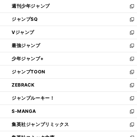
週刊少年ジャンプ
く
新
し
ジャンプSQ
い
新
ウ
し
Vジャンプ
ィ
い
新
ン
ウ
し
最強ジャンプ
ド
ィ
い
新
ウ
ン
ウ
し
少年ジャンプ+
で
ド
ィ
い
新
開
ウ
ン
ウ
し
ジャンプTOON
く
で
ド
ィ
い
新
開
ウ
ン
ウ
し
ZEBRACK
く
で
ド
ィ
い
新
開
ウ
ン
ウ
し
ジャンプルーキー！
く
で
ド
ィ
い
新
開
ウ
ン
ウ
し
S-MANGA
く
で
ド
ィ
い
新
開
ウ
ン
ウ
し
集英社ジャンプリミックス
く
で
ド
ィ
い
新
開
ウ
ン
ウ
し