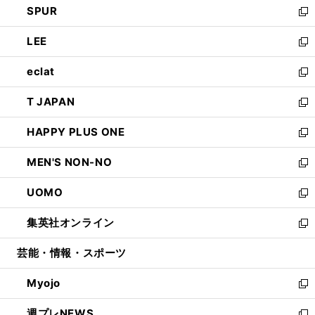
SPUR
で
ド
ィ
い
新
開
ウ
ン
ウ
し
LEE
く
で
ド
ィ
い
新
開
ウ
ン
ウ
し
eclat
く
で
ド
ィ
い
新
開
ウ
ン
ウ
し
T JAPAN
く
で
ド
ィ
い
新
開
ウ
ン
ウ
し
HAPPY PLUS ONE
く
で
ド
ィ
い
新
開
ウ
ン
ウ
し
MEN'S NON-NO
く
で
ド
ィ
い
新
開
ウ
ン
ウ
し
UOMO
く
で
ド
ィ
い
新
開
ウ
ン
ウ
し
集英社オンライン
く
で
ド
ィ
い
新
開
ウ
ン
ウ
し
芸能・情報・スポーツ
く
で
ド
ィ
い
開
ウ
ン
ウ
Myojo
く
で
ド
ィ
新
開
ウ
ン
し
週プレNEWS
く
で
ド