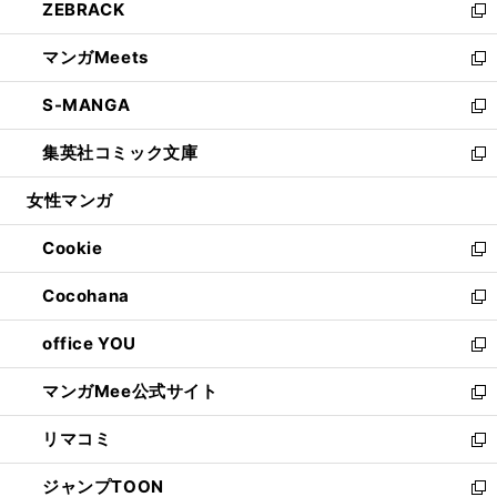
ZEBRACK
く
で
ド
ィ
い
新
開
ウ
ン
ウ
し
マンガMeets
く
で
ド
ィ
い
新
開
ウ
ン
ウ
し
S-MANGA
く
で
ド
ィ
い
新
開
ウ
ン
ウ
し
集英社コミック文庫
く
で
ド
ィ
い
新
開
ウ
ン
ウ
し
女性マンガ
く
で
ド
ィ
い
開
ウ
ン
ウ
Cookie
く
で
ド
ィ
新
開
ウ
ン
し
Cocohana
く
で
ド
い
新
開
ウ
ウ
し
office YOU
く
で
ィ
い
新
開
ン
ウ
し
マンガMee公式サイト
く
ド
ィ
い
新
ウ
ン
ウ
し
リマコミ
で
ド
ィ
い
新
開
ウ
ン
ウ
し
ジャンプTOON
く
で
ド
ィ
い
新