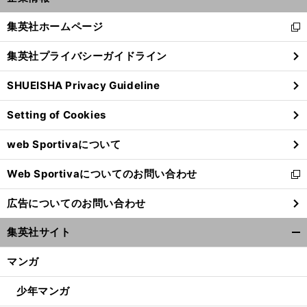
開
く/
集英社ホームページ
新
閉
し
じ
集英社プライバシーガイドライン
い
る
ウ
SHUEISHA Privacy Guideline
ィ
ン
Setting of Cookies
ド
ウ
web Sportivaについて
で
開
Web Sportivaについてのお問い合わせ
く
新
し
広告についてのお問い合わせ
い
ウ
集英社サイト
ィ
開
ン
く/
マンガ
ド
閉
ウ
じ
少年マンガ
で
る
開