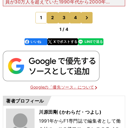
員が30万人を超えていた1990年代から2000年代
の日本GPは、まさにそんな感じでしたね。桜井
あの時代の日本のような熱気が今、世界のサーキッ
次
1
2
3
4
のページへ
ト
1 / 4
いいね
Xでポストする
LINEで送る
line
faceboo
x
k
Googleの「優先ソース」について
著者プロフィール
川原田剛 (かわらだ・つよし)
1991年からF1専門誌で編集者として働