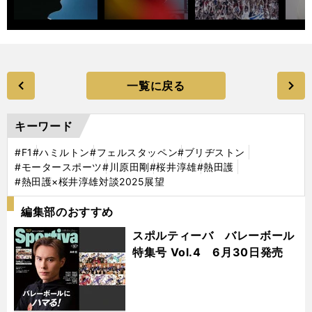
一覧に戻る
キーワード
#F1
#ハミルトン
#フェルスタッペン
#ブリヂストン
#モータースポーツ
#川原田剛
#桜井淳雄
#熱田護
#熱田護×桜井淳雄対談2025展望
編集部のおすすめ
スポルティーバ バレーボール
特集号 Vol.4 6月30日発売