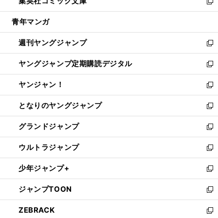
集英社コミック文庫
く
で
ド
ィ
い
新
開
ウ
ン
ウ
し
青年マンガ
く
で
ド
ィ
い
開
ウ
ン
ウ
週刊ヤングジャンプ
く
で
ド
ィ
新
開
ウ
ン
し
ヤングジャンプ定期購読デジタル
く
で
ド
い
新
開
ウ
ウ
し
ヤンジャン！
く
で
ィ
い
新
開
ン
ウ
し
となりのヤングジャンプ
く
ド
ィ
い
新
ウ
ン
ウ
し
グランドジャンプ
で
ド
ィ
い
新
開
ウ
ン
ウ
し
ウルトラジャンプ
く
で
ド
ィ
い
新
開
ウ
ン
ウ
し
少年ジャンプ+
く
で
ド
ィ
い
新
開
ウ
ン
ウ
し
ジャンプTOON
く
で
ド
ィ
い
新
開
ウ
ン
ウ
し
ZEBRACK
く
で
ド
ィ
い
新