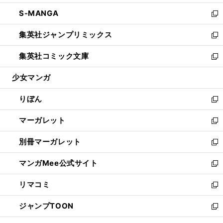
開
ウ
ン
ウ
し
S-MANGA
く
で
ド
ィ
い
新
開
ウ
ン
ウ
し
集英社ジャンプリミックス
く
で
ド
ィ
い
新
開
ウ
ン
ウ
し
集英社コミック文庫
く
で
ド
ィ
い
新
開
ウ
ン
ウ
し
少女マンガ
く
で
ド
ィ
い
開
ウ
ン
ウ
りぼん
く
で
ド
ィ
新
開
ウ
ン
し
マーガレット
く
で
ド
い
新
開
ウ
ウ
し
別冊マーガレット
く
で
ィ
い
新
開
ン
ウ
し
マンガMee公式サイト
く
ド
ィ
い
新
ウ
ン
ウ
し
リマコミ
で
ド
ィ
い
新
開
ウ
ン
ウ
し
ジャンプTOON
く
で
ド
ィ
い
新
開
ウ
ン
ウ
し