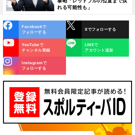
泰昭「レッドブルの位置まで戻
れる可能性も」
cebo
X
Facebookで
Xでフォローする
ok
フォローする
uTube
LINE
YouTubeで
LINEで
チャンネル登録
アカウント追加
stagra
Instagramで
角
」
ト
？
m
前
フォローする
「
田裕毅は生き残りへ前半戦が勝負
「
ヨタのドライバーがアルピーヌから参戦
へ