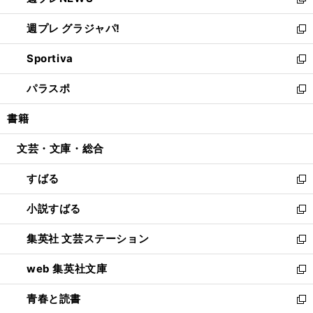
い
新
開
ウ
ウ
し
週プレ グラジャパ!
く
で
ィ
い
新
開
ン
ウ
し
Sportiva
く
ド
ィ
い
新
ウ
ン
ウ
し
パラスポ
で
ド
ィ
い
新
開
ウ
ン
ウ
し
書籍
く
で
ド
ィ
い
開
ウ
ン
ウ
文芸・文庫・総合
く
で
ド
ィ
開
ウ
ン
すばる
く
で
ド
新
開
ウ
し
小説すばる
く
で
い
新
開
ウ
し
集英社 文芸ステーション
く
ィ
い
新
ン
ウ
し
web 集英社文庫
ド
ィ
い
新
ウ
ン
ウ
し
青春と読書
で
ド
ィ
い
新