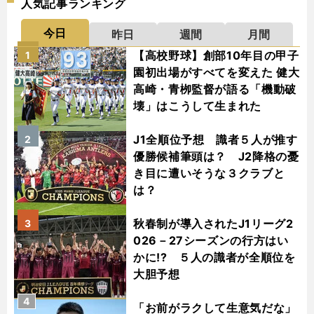
人気記事ランキング
今日
昨日
週間
月間
【高校野球】創部10年目の甲子
1
園初出場がすべてを変えた 健大
高崎・青栁監督が語る「機動破
壊」はこうして生まれた
J1全順位予想 識者５人が推す
2
優勝候補筆頭は？ J2降格の憂
き目に遭いそうな３クラブと
は？
秋春制が導入されたJ1リーグ2
3
026－27シーズンの行方はい
かに!? ５人の識者が全順位を
大胆予想
4
「お前がラクして生意気だな」