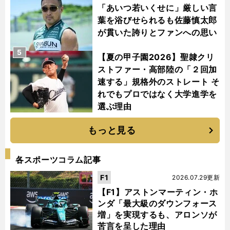
「あいつ若いくせに」厳しい言
葉を浴びせられるも佐藤慎太郎
が貫いた誇りとファンへの思い
5
【夏の甲子園2026】聖隷クリ
ストファー・高部陸の「２回加
速する」規格外のストレート そ
れでもプロではなく大学進学を
選ぶ理由
もっと見る
各スポーツコラム記事
F1
2026.07.29更新
【F1】アストンマーティン・ホ
ンダ「最大級のダウンフォース
増」を実現するも、アロンソが
苦言を呈した理由