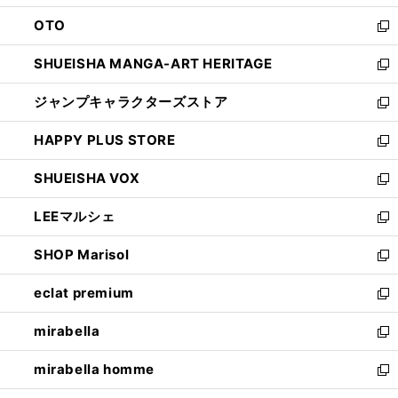
ウ
ン
OTO
で
ド
新
開
ウ
し
SHUEISHA MANGA-ART HERITAGE
く
で
い
新
開
ウ
し
ジャンプキャラクターズストア
く
ィ
い
新
ン
ウ
し
HAPPY PLUS STORE
ド
ィ
い
新
ウ
ン
ウ
し
SHUEISHA VOX
で
ド
ィ
い
新
開
ウ
ン
ウ
し
LEEマルシェ
く
で
ド
ィ
い
新
開
ウ
ン
ウ
し
SHOP Marisol
く
で
ド
ィ
い
新
開
ウ
ン
ウ
し
eclat premium
く
で
ド
ィ
い
新
開
ウ
ン
ウ
し
mirabella
く
で
ド
ィ
い
新
開
ウ
ン
ウ
し
mirabella homme
く
で
ド
ィ
い
新
開
ウ
ン
ウ
し