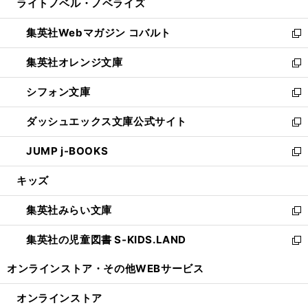
ライトノベル・ノベライズ
く
で
ド
ィ
い
開
ウ
ン
ウ
集英社Webマガジン コバルト
く
で
ド
ィ
新
開
ウ
ン
し
集英社オレンジ文庫
く
で
ド
い
新
開
ウ
ウ
し
シフォン文庫
く
で
ィ
い
新
開
ン
ウ
し
ダッシュエックス文庫公式サイト
く
ド
ィ
い
新
ウ
ン
ウ
し
JUMP j-BOOKS
で
ド
ィ
い
新
開
ウ
ン
ウ
し
キッズ
く
で
ド
ィ
い
開
ウ
ン
ウ
集英社みらい文庫
く
で
ド
ィ
新
開
ウ
ン
し
集英社の児童図書 S-KIDS.LAND
く
で
ド
い
新
開
ウ
ウ
し
オンラインストア・
その他WEBサービス
く
で
ィ
い
開
ン
ウ
オンラインストア
く
ド
ィ