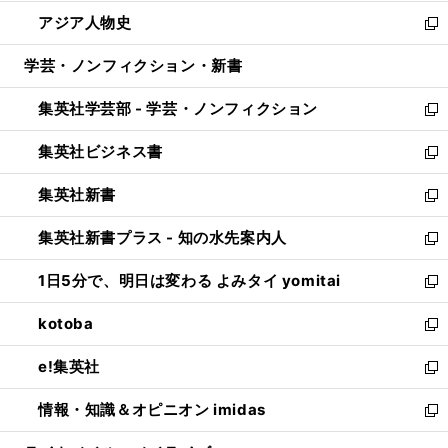
開
ウ
ン
ウ
し
アジア人物史
く
で
ド
ィ
い
新
開
ウ
ン
ウ
し
学芸・ノンフィクション・新書
く
で
ド
ィ
い
開
ウ
ン
ウ
集英社学芸部 - 学芸・ノンフィクション
く
で
ド
ィ
新
開
ウ
ン
し
集英社ビジネス書
く
で
ド
い
新
開
ウ
ウ
し
集英社新書
く
で
ィ
い
新
開
ン
ウ
し
集英社新書プラス - 知の水先案内人
く
ド
ィ
い
新
ウ
ン
ウ
し
1日5分で、明日は変わる よみタイ yomitai
で
ド
ィ
い
新
開
ウ
ン
ウ
し
kotoba
く
で
ド
ィ
い
新
開
ウ
ン
ウ
し
e!集英社
く
で
ド
ィ
い
新
開
ウ
ン
ウ
し
情報・知識＆オピニオン imidas
く
で
ド
ィ
い
新
開
ウ
ン
ウ
し