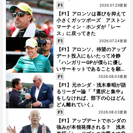
F1
2026.07.29更新
【F1】アロンソは喜びを抑えて
小さくガッツポーズ アストン
マーティン・ホンダが「レー
ス」に戻ってきた
F1
2026.07.24更新
【F1】アロンソ、待望のアップ
デート投入にもいたって冷静
「ハンガリーGPが僕らに優し
いサーキットであることを願
う」
F1
2026.08.03更新
【F1】元ホンダ・浅木泰昭が語
るリーダー論「『選択と集中』
をしなければ、部下の心はどん
どん離れていく」
F1
2026.08.03更新
【F1】アップデートでホンダの
強みが本領発揮される？ 浅木