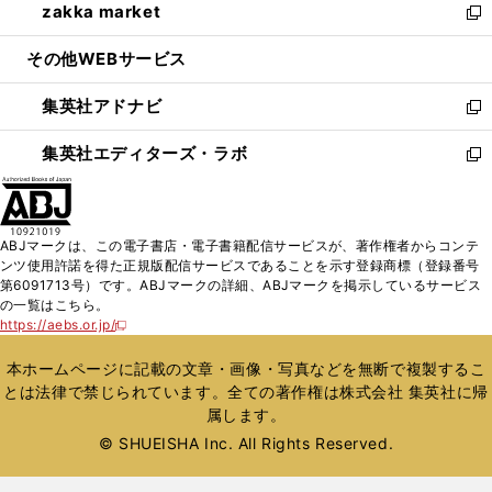
zakka market
く
で
ド
ィ
い
新
開
ウ
ン
ウ
し
その他WEBサービス
く
で
ド
ィ
い
開
ウ
ン
ウ
集英社アドナビ
く
で
ド
ィ
新
開
ウ
ン
し
集英社エディターズ・ラボ
く
で
ド
い
新
開
ウ
ウ
し
く
で
ィ
い
開
ン
ウ
ABJマークは、この電子書店・電子書籍配信サービスが、著作権者からコンテ
く
ド
ィ
ンツ使用許諾を得た正規版配信サービスであることを示す登録商標（登録番号
ウ
ン
第6091713号）です。ABJマークの詳細、ABJマークを掲示しているサービス
で
ド
の一覧はこちら。
開
ウ
https://aebs.or.jp/
新
く
で
し
い
開
本ホームページに記載の文章・画像・写真などを無断で複製するこ
ウ
く
とは法律で禁じられています。全ての著作権は株式会社 集英社に帰
ィ
属します。
ン
ド
© SHUEISHA Inc. All Rights Reserved.
ウ
で
開