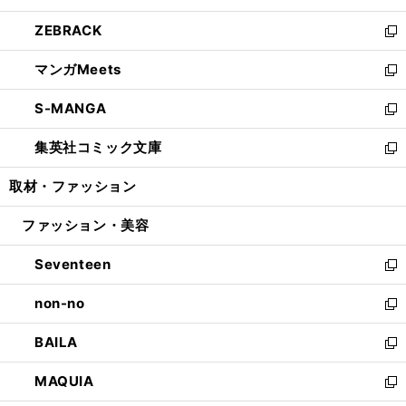
開
ウ
ン
ウ
し
ZEBRACK
く
で
ド
ィ
い
新
開
ウ
ン
ウ
し
マンガMeets
く
で
ド
ィ
い
新
開
ウ
ン
ウ
し
S-MANGA
く
で
ド
ィ
い
新
開
ウ
ン
ウ
し
集英社コミック文庫
く
で
ド
ィ
い
新
開
ウ
ン
ウ
し
取材・ファッション
く
で
ド
ィ
い
開
ウ
ン
ウ
ファッション・美容
く
で
ド
ィ
開
ウ
ン
Seventeen
く
で
ド
新
開
ウ
し
non-no
く
で
い
新
開
ウ
し
BAILA
く
ィ
い
新
ン
ウ
し
MAQUIA
ド
ィ
い
新
ウ
ン
ウ
し