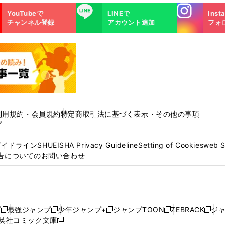
Instagra
LINE
YouTubeで
LINEで
Inst
m
チャンネル登録
アカウント追加
フォ
利用規約・会員規約
特定商取引法に基づく表示・その他の事項
プ
ガイドライン
SHUEISHA Privacy Guideline
Setting of Cookies
web 
告についてのお問い合わせ
プ
最強ジャンプ
少年ジャンプ+
ジャンプTOON
ZEBRACK
ジ
新
新
新
新
新
英社コミック文庫
し
新
し
し
し
し