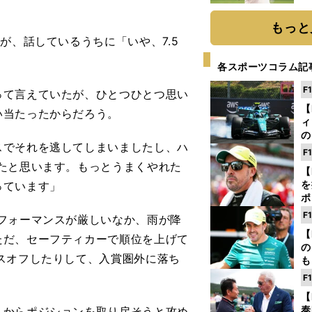
ト
く
もっと
が、話しているうちに「いや、7.5
各スポーツコラム記
F
て言えていたが、ひとつひとつ思い
【
い当たったからだろう。
ィ
の
スでそれを逃してしまいましたし、ハ
を
F
ソ
たと思います。もっとうまくやれた
【
を
っています」
ポ
テ
F
フォーマンスが厳しいなか、雨が降
ー
【
ただ、セーフティカーで順位を上げて
の
スオフしたりして、入賞圏外に落ち
も
ン
F
優
【
る
泰
からポジションを取り戻そうと攻め