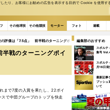
たり、お客様にお勧めの広告を表⽰する⽬的で Cookie を使⽤す
フ
その他球技
その他競技
モーター
フォト
連載
毅の評価は「7.5点」 前半戦のターニングポイントとベストレース
編集部のおすすめ
スポルテ
 前半戦のターニングポイ
集号 Vol
スポルテ
月16日発
最新記事
プッシュ
いて
れまで7度の入賞を果たし、22ポイ
ースで中団グループのトップを快走