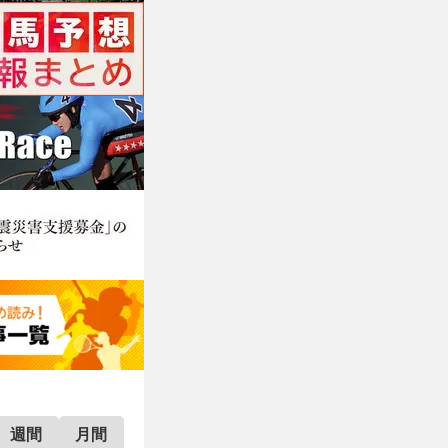
週間
月間