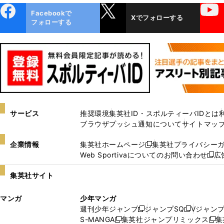
ebo
X
YouTube
Facebookで
Xでフォローする
ok
フォローする
サービス
推奨環境
集英社ID・スポルティーバIDとは
ブラウザプッシュ通知について
サイトマッ
企業情報
集英社ホームページ
集英社プライバシー
新
Web Sportivaについてのお問い合わせ
広
し
新
い
し
集英社サイト
ウ
い
ィ
ウ
マンガ
少年マンガ
ン
ィ
週刊少年ジャンプ
ジャンプSQ
Vジャン
ド
ン
新
新
S-MANGA
集英社ジャンプリミックス
集
ウ
ド
新
し
し
新