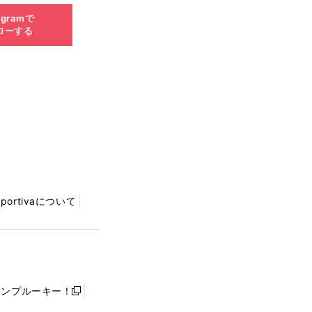
agramで
ローする
Sportivaについて
ャンプルーキー！
新
し