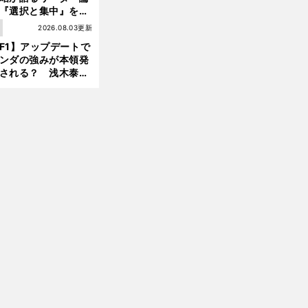
『選択と集中』をし
ければ、部下の心は
1
2026.08.03更新
んどん離れていく」
F1】アップデートで
ンダの強みが本領発
される？ 浅木泰昭
レッドブルの位置ま
戻れる可能性も」
前