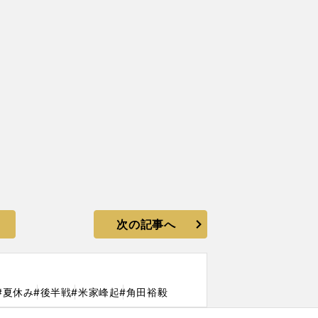
次の記事へ
#夏休み
#後半戦
#米家峰起
#角田裕毅