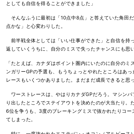
としても自信を得ることができました」
そんなふうに最初は「10点中8点」と答えていた角田だ
点かな」と心変わりした。
前半戦全体としては「いい仕事ができた」と自信を持っ
返していくうちに、自分のミスで失ったチャンスにも思
「たとえば、カナダはポイント圏内にいたのに自分のミ
ンガリーGPの予選も、もうちょっとやれたところはあっ
レースもいくつかありました。まだまだ成長できると思
ワーストレースは、やはりカナダGPだろう。マシンパ
り出したところでステイアウトを決めたのが大当たり。
6位を争うも、3度のブレーキングミスで抜かれたりコー
てしまった。
特に、一度抜かれたエステバン・オコン（アルピーヌ）