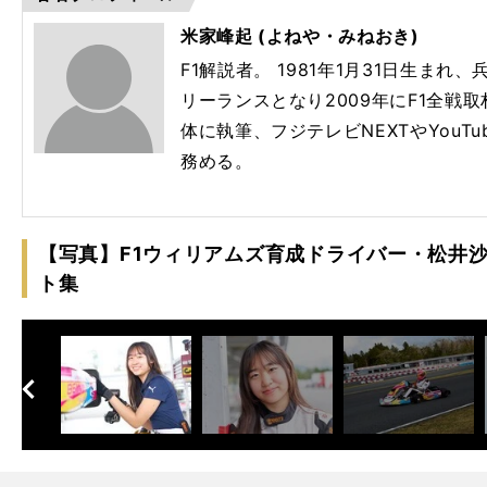
ぐ「
昇格
ず「
っぱい
米家峰起 (よねや・みねおき)
F1解説者。 1981年1月31日生まれ
リーランスとなり2009年にF1全戦取
体に執筆、フジテレビNEXTやYouTube
務める。
【写真】F1ウィリアムズ育成ドライバー・松井沙
ト集
へ
次