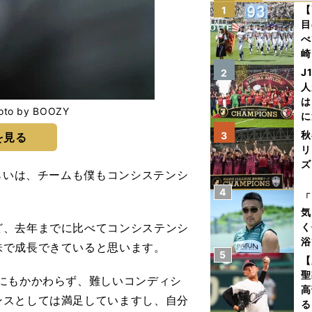
【
1
目
べ
崎
「
J
2
て
人
は
 by BOOZY
に
と
秋
3
を見る
リ
ズ
くらいは、チームも僕もコンシステンシ
4
を
「
気
、去年までに比べてコンシステンシ
く
浴
味で成長できていると思います。
5
太
【
ァ
聖
にもかかわらず、難しいコンディシ
高
ンスとしては満足していますし、自分
る