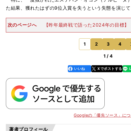
た結果、獲れたはずの9位入賞を失うという失態を演じ
次のページへ
【昨年最終戦で語った2024年の目標】
Pの予選では、このくらい大丈夫だろうというほんのわ
はみ出しが大きな事故につながった。結果、「予選6位
いうチャンスをフイ
1
2
3
4
のページへ
1 / 4
いいね
Xでポストする
line
faceboo
x
k
Googleの「優先ソース」に
レ
」
僕
著者プロフィール