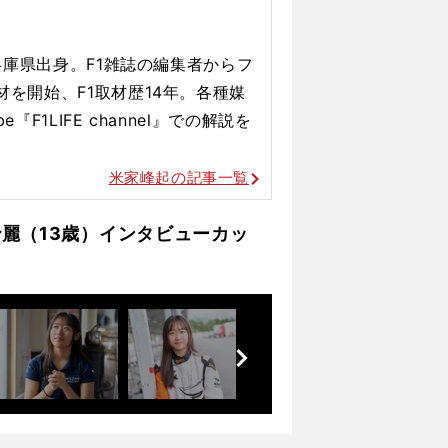
、兵庫県出身。F1雑誌の編集者からフ
材を開始、F1取材歴14年。各種媒
『F1LIFE channel』での解説を
米家峰起の記事一覧
麗（13歳）インタビューカッ
前
へ