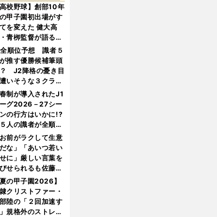
高校野球】創部10年
の甲子園初出場がす
てを変えた 健大高
・青栁監督が語る
機動破壊」はこうし
1全順位予想 識者５
生まれた
が推す優勝候補筆頭
？ J2降格の憂き目
遭いそうな３クラブ
は？
春制が導入されたJ1
ーグ2026－27シー
ンの行方はいかに!?
５人の識者が全順位
大胆予想
お前がラクして生意
だな」「あいつ若い
せに」厳しい言葉を
びせられるも佐藤慎
郎が貫いた誇りとフ
夏の甲子園2026】
ンへの思い
隷クリストファー・
部陸の「２回加速す
」規格外のストレー