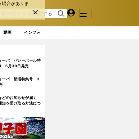
る場合がありま
マイペ
閉じ
検索
メニュ
ー
る
す
ジ
る
動画
インフォ
を語った
ィーバ バレーボール特
.4 6月30日発売
ィーバ 部活特集号 3
売
などのお知らせが届く
通知を受け取る方法につ