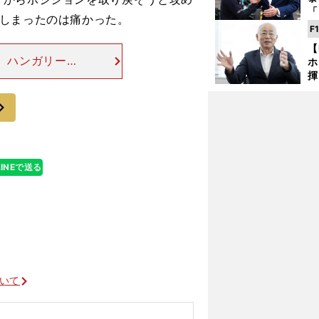
「
てしまったのは痛かった。
な
F
ど
【
 ハンガリーG
ホ
ずかなコースの
揮
「
もあり得た」と
次
で
LINEで送る
ついて
」