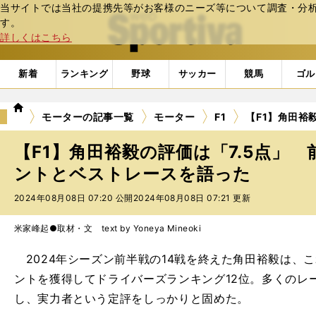
当サイトでは当社の提携先等がお客様のニーズ等について調査・分析し
web Sportiva (webスポルティーバ)
す。
詳しくはこちら
新着
ランキング
野球
サッカー
競馬
ゴル
we
モーターの記事一覧
モーター
F1
【F1】角田裕
b
ス
【F1】角田裕毅の評価は「7.5点」
ポ
ル
ントとベストレースを語った
テ
2024年08月08日 07:20 公開
2024年08月08日 07:21 更新
ィ
ー
バ
米家峰起●取材・文 text by Yoneya Mineoki
2024年シーズン前半戦の14戦を終えた角田裕毅は、こ
ントを獲得してドライバーズランキング12位。多くのレ
し、実力者という定評をしっかりと固めた。