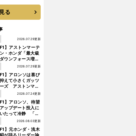
 それでもプロではな
大学進学を選ぶ理由
見る
事
1
2026.07.29更新
F1】アストンマーテ
ン・ホンダ「最大級
ダウンフォース増」
実現するも、アロン
1
2026.07.29更新
が苦言を呈した理由
F1】アロンソは喜び
抑えて小さくガッツ
ーズ アストンマー
ィン・ホンダが「レ
1
2026.07.24更新
ス」に戻ってきた
F1】アロンソ、待望
アップデート投入に
いたって冷静 「ハ
ガリーGPが僕らに
1
2026.08.03更新
しいサーキットであ
F1】元ホンダ・浅木
ことを願う」
昭が語るリーダー論