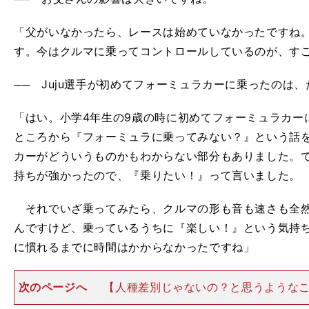
「父がいなかったら、レースは始めていなかったですね
す。今はクルマに乗ってコントロールしているのが、す
── Juju選手が初めてフォーミュラカーに乗ったのは
「はい。小学4年生の9歳の時に初めてフォーミュラカー
ところから『フォーミュラに乗ってみない？』という話を聞い
カーがどういうものかもわからない部分もありました。
持ちが強かったので、『乗りたい！』って言いました。
それでいざ乗ってみたら、クルマの形も音も速さも全然
んですけど、乗っているうちに『楽しい！』という気持
に慣れるまでに時間はかからなかったですね」
次のページへ
【人種差別じゃないの？と思うようなこと
本格的にフォーミュラカーレースに参戦するため、中学
す
」
非