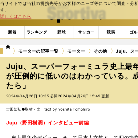
当サイトでは当社の提携先等がお客様のニーズ等について調査・分析し
web Sportiva (webスポルティーバ)
す。
詳しくはこちら
新着
ランキング
野球
サッカー
競馬
ゴル
we
モーターの記事一覧
モーター
その他
Juju、
b
ス
Juju、スーパーフォーミュラ史上最
ポ
ル
が圧倒的に低いのはわかっている。
テ
たら」
ィ
ー
2024年04月26日 10:35 公開
2024年04月26日 15:49 更新
バ
吉田知弘●取材・文 text by Yoshita Tomohiro
Juju（野田樹潤）インタビュー前編
史上最年少デビュー、そして日本人女性として初の快挙