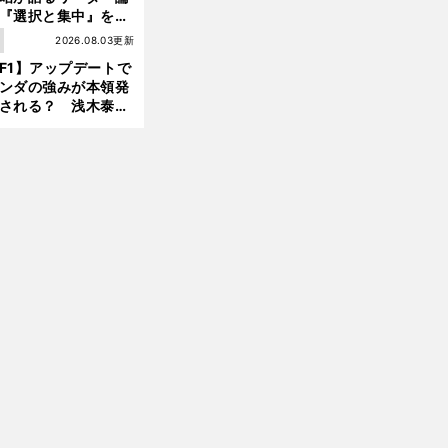
『選択と集中』をし
ければ、部下の心は
1
2026.08.03更新
んどん離れていく」
F1】アップデートで
ンダの強みが本領発
される？ 浅木泰昭
レッドブルの位置ま
戻れる可能性も」
前