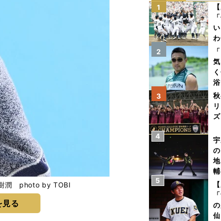
【
1
「
い
わ
だ
「
2
気
く
浴
太
秋
3
ァ
リ
ズ
4
を
宇
の
地
輔
5
題
【
photo by TOBI
「
を見る
の
仙