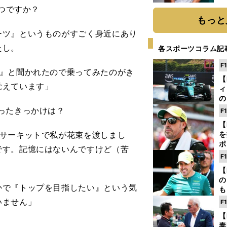
か
いつですか？
画
もっと
ーツ』というものがすごく身近にあり
たし。
各スポーツコラム記
F
』と聞かれたので乗ってみたのがき
【
覚えています」
ィ
の
を
ったきっかけは？
F
ソ
【
、サーキットで私が花束を渡しまし
を
ポ
です。記憶にはないんですけど（苦
テ
F
ー
【
の
で『トップを目指したい』という気
も
ン
いません」
F
優
【
る
泰