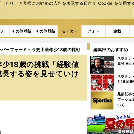
たり、お客様にお勧めの広告を表⽰する⽬的で Cookie を使⽤す
フ
その他球技
その他競技
モーター
フォト
連載
スーパーフォーミュラ史上最年少18歳の挑戦「経験値が圧倒的に低い
編集部のおすすめ
スポルテ
年少18歳の挑戦「経験値
集号 Vol
成長する姿を見せていけ
スポルテ
月16日発
最新記事
プッシュ
いて
──。