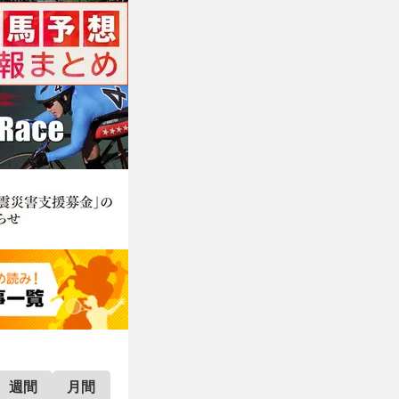
週間
月間