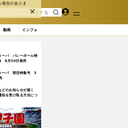
る場合がありま
マイペ
閉じ
検索
メニュ
ー
る
す
ジ
る
動画
インフォ
のはわかっている。成長する姿を見せていけたら」
ィーバ バレーボール特
.4 6月30日発売
ィーバ 部活特集号 3
売
などのお知らせが届く
通知を受け取る方法につ