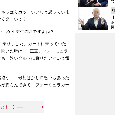
「
な
F
。やっぱりカッコいいなと思っていま
ど
【
ごく楽しいです」
ホ
揮
、たしか小学生の時ですよね？
「
で
に乗りました。カートに乗っていた
た時は......正直、フォーミュラ
でも、速いクルマに乗りたいという気
違う！ 最初は少し戸惑いもあった
ちが膨らんできて、フォーミュラカー
も...】──
生の頃からヨー
」