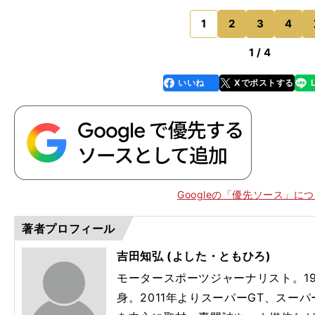
GP
ロッパでレースを始めたJuju選手ですが、海外での苦労
はないですか
1
2
3
4
のページへ
1 / 4
いいね
Xでポストする
line
faceboo
x
k
Googleの「優先ソース」に
著者プロフィール
吉田知弘 (よした・ともひろ)
モータースポーツジャーナリスト。19
身。2011年よりスーパーGT、スー