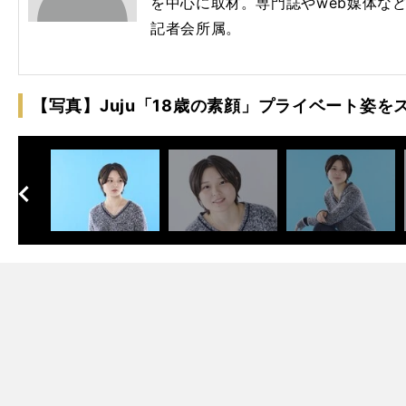
を中心に取材。専門誌やweb媒体な
記者会所属。
【写真】Juju「18歳の素顔」プライベート姿を
へ
次