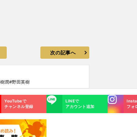
次の記事へ
田樹潤
#野田英樹
Instagra
LINE
YouTubeで
LINEで
Inst
m
チャンネル登録
アカウント追加
フォ