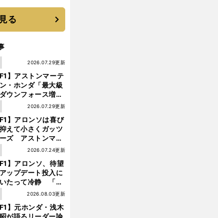
す"日本一1000日計
"のすべて
見る
事
1
2026.07.29更新
F1】アストンマーテ
ン・ホンダ「最大級
ダウンフォース増」
実現するも、アロン
1
2026.07.29更新
が苦言を呈した理由
F1】アロンソは喜び
抑えて小さくガッツ
ーズ アストンマー
ィン・ホンダが「レ
1
2026.07.24更新
ス」に戻ってきた
F1】アロンソ、待望
アップデート投入に
いたって冷静 「ハ
ガリーGPが僕らに
1
2026.08.03更新
しいサーキットであ
F1】元ホンダ・浅木
ことを願う」
昭が語るリーダー論