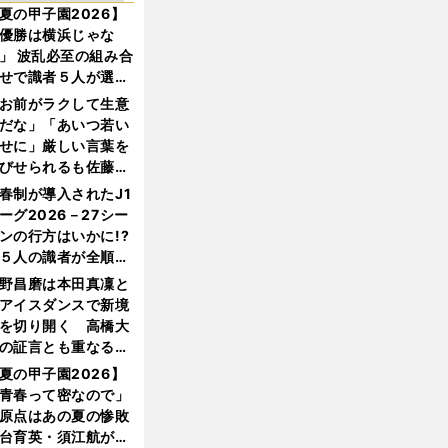
夏の甲子園2026】
優勝は横浜じゃな
」 波乱必至の組み合
せで識者５人が選ん
優勝校はここだ！
お前がラクして生意
だな」「あいつ若い
せに」厳しい言葉を
びせられるも佐藤慎
郎が貫いた誇りとフ
春制が導入されたJ1
ンへの思い
ーグ2026－27シー
ンの行方はいかに!?
５人の識者が全順位
大胆予想
野昌磨は本田真凜と
アイスダンスで新境
を切り開く 高橋大
の証言とも重なる課
と楽しさ
夏の甲子園2026】
青春って密なので」
原点はあの夏の惨敗
台育英・須江航が明