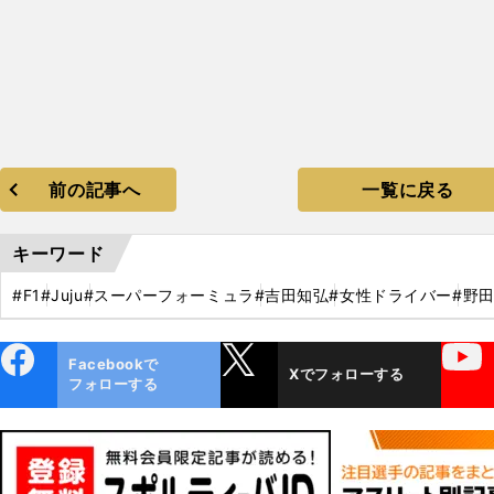
前の記事へ
一覧に戻る
キーワード
#F1
#Juju
#スーパーフォーミュラ
#吉田知弘
#女性ドライバー
#野
ebo
X
YouTube
Facebookで
Xでフォローする
ok
フォローする