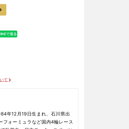
も多かったので
次
LINEで送る
ついて
84年12月19日生まれ、石川県出
パーフォーミュラなど国内4輪レース