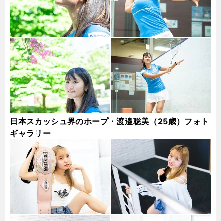
日本スカッシュ界のホープ・渡邉聡美（25歳）フォト
ギャラリー