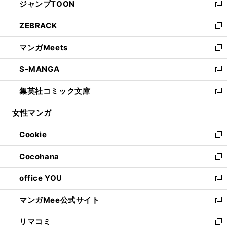
ジャンプTOON
く
で
ド
ィ
い
新
開
ウ
ン
ウ
し
ZEBRACK
く
で
ド
ィ
い
新
開
ウ
ン
ウ
し
マンガMeets
く
で
ド
ィ
い
新
開
ウ
ン
ウ
し
S-MANGA
く
で
ド
ィ
い
新
開
ウ
ン
ウ
し
集英社コミック文庫
く
で
ド
ィ
い
新
開
ウ
ン
ウ
し
女性マンガ
く
で
ド
ィ
い
開
ウ
ン
ウ
Cookie
く
で
ド
ィ
新
開
ウ
ン
し
Cocohana
く
で
ド
い
新
開
ウ
ウ
し
office YOU
く
で
ィ
い
新
開
ン
ウ
し
マンガMee公式サイト
く
ド
ィ
い
新
ウ
ン
ウ
し
リマコミ
で
ド
ィ
い
新