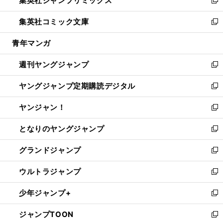
集英社ジャンプリミックス
で
ド
ィ
い
新
開
ウ
ン
ウ
し
集英社コミック文庫
く
で
ド
ィ
い
新
開
ウ
ン
ウ
し
青年マンガ
く
で
ド
ィ
い
開
ウ
ン
ウ
週刊ヤングジャンプ
く
で
ド
ィ
新
開
ウ
ン
し
ヤングジャンプ定期購読デジタル
く
で
ド
い
新
開
ウ
ウ
し
ヤンジャン！
く
で
ィ
い
新
開
ン
ウ
し
となりのヤングジャンプ
く
ド
ィ
い
新
ウ
ン
ウ
し
グランドジャンプ
で
ド
ィ
い
新
開
ウ
ン
ウ
し
ウルトラジャンプ
く
で
ド
ィ
い
新
開
ウ
ン
ウ
し
少年ジャンプ+
く
で
ド
ィ
い
新
開
ウ
ン
ウ
し
ジャンプTOON
く
で
ド
ィ
い
新