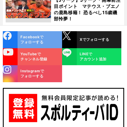
目ポイント マテウス・ブエノ
の鹿島移籍！ 恐るべし15歳磯
部怜夢！
cebo
X
Facebookで
Xでフォローする
ok
フォローする
uTube
LINE
YouTubeで
LINEで
チャンネル登録
アカウント追加
stagra
Instagramで
m
フォローする