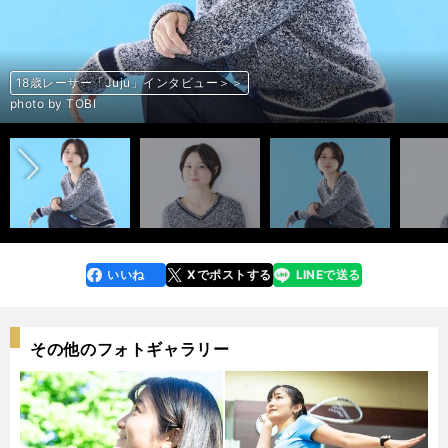
18歳レーサー「Juju」インタビュー＞＞
18歳レーサー「Juju」インタビュー＞＞
18歳レーサー「Juju」インタビュー＞＞
18歳レーサー「Juju」インタビュー＞＞
18歳レーサー「Juju」インタビュー＞＞
18歳レーサー「Juju」インタビュー＞＞
18歳レーサー「Juju」インタビュー＞＞
18歳レーサー「Juju」インタビュー＞＞
18歳レーサー「Juju」インタビュー＞＞
18歳レーサー「Juju」インタビュー＞＞
18歳レーサー「Juju」インタビュー＞＞
18歳レーサー「Juju」インタビュー＞＞
18歳レーサー「Juju」インタビュー＞＞
18歳レーサー「Juju」インタビュー＞＞
18歳レーサー「Juju」インタビュー＞＞
18歳レーサー「Juju」インタビュー＞＞
18歳レーサー「Juju」インタビュー＞＞
18歳レーサー「Juju」インタビュー＞＞
18歳レーサー「Juju」インタビュー＞＞
18歳レーサー「Juju」インタビュー＞＞
18歳レーサー「Juju」インタビュー＞＞
18歳レーサー「Juju」インタビュー＞＞
18歳レーサー「Juju」インタビュー＞＞
18歳レーサー「Juju」インタビュー＞＞
18歳レーサー「Juju」インタビュー＞＞
18歳レーサー「Juju」インタビュー＞＞
18歳レーサー「Juju」インタビュー＞＞
18歳レーサー「Juju」インタビュー＞＞
18歳レーサー「Juju」インタビュー＞＞
18歳レーサー「Juju」インタビュー＞＞
18歳レーサー「Juju」インタビュー＞＞
18歳レーサー「Juju」インタビュー＞＞
18歳レーサー「Juju」インタビュー＞＞
18歳レーサー「Juju」インタビュー＞＞
18歳レーサー「Juju」インタビュー＞＞
18歳レーサー「Juju」インタビュー＞＞
前へ
photo by TOBI
photo by TOBI
photo by TOBI
photo by TOBI
photo by TOBI
photo by TOBI
photo by TOBI
photo by TOBI
photo by TOBI
photo by TOBI
photo by TOBI
photo by TOBI
photo by TOBI
photo by TOBI
photo by TOBI
photo by TOBI
photo by TOBI
photo by TOBI
photo by TOBI
photo by TOBI
photo by TOBI
photo by TOBI
photo by TOBI
photo by TOBI
photo by TOBI
photo by TOBI
photo by TOBI
photo by TOBI
photo by TOBI
photo by TOBI
photo by TOBI
photo by TOBI
photo by TOBI
photo by TOBI
photo by TOBI
photo by TOBI
いいね
Xでポストする
LINEで送る
line
faceboo
x
k
その他のフォトギャラリー