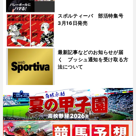
スポルティーバ 部活特集号
3月16日発売
最新記事などのお知らせが届
く プッシュ通知を受け取る方
法について