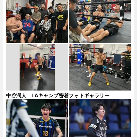
ギャラリー
中谷潤人 LAキャンプ密着フォトギャラリー