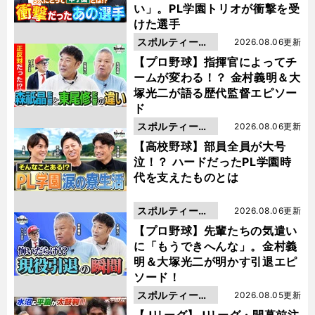
い」。PL学園トリオが衝撃を受
けた選手
スポルティーバ
2026.08.06更新
動画
【プロ野球】指揮官によってチ
ームが変わる！？ 金村義明＆大
塚光二が語る歴代監督エピソー
ド
スポルティーバ
2026.08.06更新
動画
【高校野球】部員全員が大号
泣！？ ハードだったPL学園時
代を支えたものとは
スポルティーバ
2026.08.06更新
動画
【プロ野球】先輩たちの気遣い
に「もうできへんな」。金村義
明＆大塚光二が明かす引退エピ
ソード！
スポルティーバ
2026.08.05更新
動画
【Jリーグ】Jリーグ・開幕前注