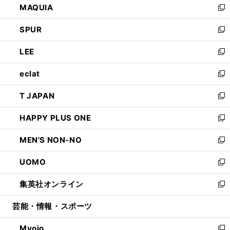
MAQUIA
ド
ィ
い
新
ウ
ン
ウ
し
SPUR
で
ド
ィ
い
新
開
ウ
ン
ウ
し
LEE
く
で
ド
ィ
い
新
開
ウ
ン
ウ
し
eclat
く
で
ド
ィ
い
新
開
ウ
ン
ウ
し
T JAPAN
く
で
ド
ィ
い
新
開
ウ
ン
ウ
し
HAPPY PLUS ONE
く
で
ド
ィ
い
新
開
ウ
ン
ウ
し
MEN'S NON-NO
く
で
ド
ィ
い
新
開
ウ
ン
ウ
し
UOMO
く
で
ド
ィ
い
新
開
ウ
ン
ウ
し
集英社オンライン
く
で
ド
ィ
い
新
開
ウ
ン
ウ
し
芸能・情報・スポーツ
く
で
ド
ィ
い
開
ウ
ン
ウ
Myojo
く
で
ド
ィ