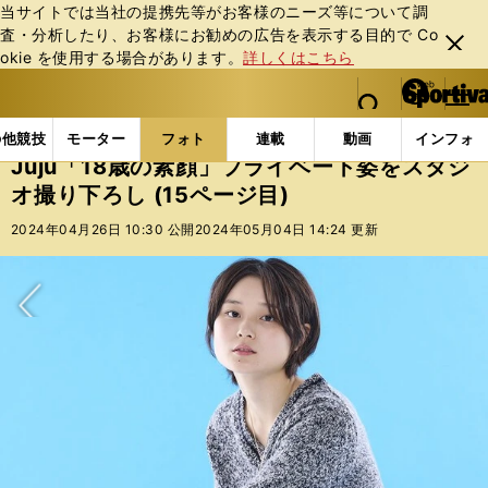
当サイトでは当社の提携先等がお客様のニーズ等について調
査・分析したり、お客様にお勧めの広告を表⽰する⽬的で Co
閉じ
okie を使⽤する場合があります。
詳しくはこちら
る
マイペ
web Sportiva (webスポルティーバ)
検索
メニュ
we
ー
フォトギャラリー
スポーツビーナスギャラリー
Ju
b
ジ
の他競技
モーター
フォト
連載
動画
インフォ
ス
Juju「18歳の素顔」プライベート姿をスタジ
ポ
オ撮り下ろし (15ページ目)
ル
テ
2024年04月26日 10:30 公開
2024年05月04日 14:24 更新
ィ
ー
バ
次へ