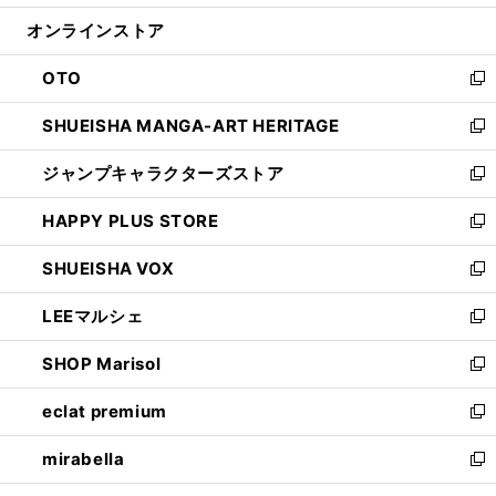
開
ン
ウ
オンラインストア
く
ド
ィ
ウ
ン
OTO
で
ド
新
開
ウ
し
SHUEISHA MANGA-ART HERITAGE
く
で
い
新
開
ウ
し
ジャンプキャラクターズストア
く
ィ
い
新
ン
ウ
し
HAPPY PLUS STORE
ド
ィ
い
新
ウ
ン
ウ
し
SHUEISHA VOX
で
ド
ィ
い
新
開
ウ
ン
ウ
し
LEEマルシェ
く
で
ド
ィ
い
新
開
ウ
ン
ウ
し
SHOP Marisol
く
で
ド
ィ
い
新
開
ウ
ン
ウ
し
eclat premium
く
で
ド
ィ
い
新
開
ウ
ン
ウ
し
mirabella
く
で
ド
ィ
い
新
開
ウ
ン
ウ
し