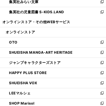
集英社みらい文庫
く
で
ド
ィ
新
開
ウ
ン
し
集英社の児童図書 S-KIDS.LAND
く
で
ド
い
新
開
ウ
ウ
し
オンラインストア・
その他WEBサービス
く
で
ィ
い
開
ン
ウ
オンラインストア
く
ド
ィ
ウ
ン
OTO
で
ド
新
開
ウ
し
SHUEISHA MANGA-ART HERITAGE
く
で
い
新
開
ウ
し
ジャンプキャラクターズストア
く
ィ
い
新
ン
ウ
し
HAPPY PLUS STORE
ド
ィ
い
新
ウ
ン
ウ
し
SHUEISHA VOX
で
ド
ィ
い
新
開
ウ
ン
ウ
し
LEEマルシェ
く
で
ド
ィ
い
新
開
ウ
ン
ウ
し
SHOP Marisol
く
で
ド
ィ
い
新