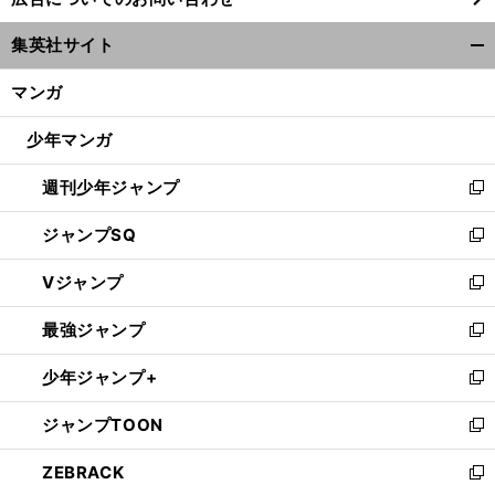
い
ウ
集英社サイト
ィ
開
ン
く/
マンガ
ド
閉
ウ
じ
少年マンガ
で
る
開
週刊少年ジャンプ
く
新
し
ジャンプSQ
い
新
ウ
し
Vジャンプ
ィ
い
新
ン
ウ
し
最強ジャンプ
ド
ィ
い
新
ウ
ン
ウ
し
少年ジャンプ+
で
ド
ィ
い
新
開
ウ
ン
ウ
し
ジャンプTOON
く
で
ド
ィ
い
新
開
ウ
ン
ウ
し
ZEBRACK
く
で
ド
ィ
い
新