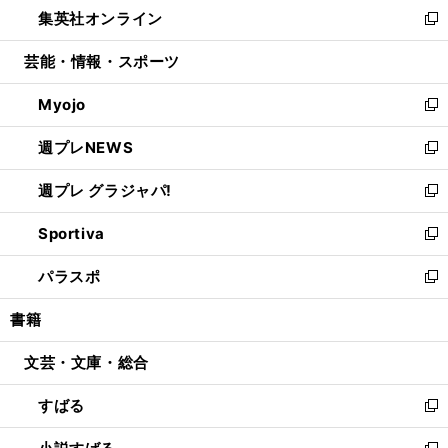
し
集英社オンライン
く
で
ド
ィ
い
新
開
ウ
ン
ウ
し
芸能・情報・スポーツ
く
で
ド
ィ
い
開
ウ
ン
ウ
Myojo
く
で
ド
ィ
新
開
ウ
ン
し
週プレNEWS
く
で
ド
い
新
開
ウ
ウ
し
週プレ グラジャパ!
く
で
ィ
い
新
開
ン
ウ
し
Sportiva
く
ド
ィ
い
新
ウ
ン
ウ
し
パラスポ
で
ド
ィ
い
新
開
ウ
ン
ウ
し
書籍
く
で
ド
ィ
い
開
ウ
ン
ウ
文芸・文庫・総合
く
で
ド
ィ
開
ウ
ン
すばる
く
で
ド
新
開
ウ
し
く