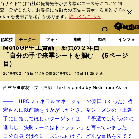
当サイトでは当社の提携先等がお客様のニーズ等について調
査・分析したり、お客様にお勧めの広告を表⽰する⽬的で Co
閉じ
okie を使⽤する場合があります。
詳しくはこちら
る
マイペ
web Sportiva (webスポルティーバ)
検索
メニュ
we
ー
モーターの記事一覧
モーター
MotoGP
Moto
b
ジ
の他競技
モーター
フォト
連載
動画
インフォ
ス
MotoGP中上貴晶、勝負の２年目。
ポ
「自分の手で来季シートを掴む」 (5ページ
ル
目)
テ
ィ
2019年02月13日 11:15 公開
2019年02月13日 11:25 更新
ー
バ
西村章●取材・文・撮影 text & photo by Nishimura Akira
―― HRCジェネラルマネージャーの桒田（くわた）哲
宏さんに以前話をうかがったとき、今シーズンの中上選
手に目指してほしいターゲットは、「予選では毎戦Q2に
進出し、決勝レースはトップテン」と言っていました。
自分自身では今シーズンに向けて、どんな目標を立てて