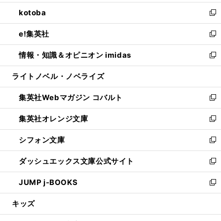
開
ウ
ン
ウ
し
kotoba
く
で
ド
ィ
い
新
開
ウ
ン
ウ
し
e!集英社
く
で
ド
ィ
い
新
開
ウ
ン
ウ
し
情報・知識＆オピニオン imidas
く
で
ド
ィ
い
新
開
ウ
ン
ウ
し
ライトノベル・ノベライズ
く
で
ド
ィ
い
開
ウ
ン
ウ
集英社Webマガジン コバルト
く
で
ド
ィ
新
開
ウ
ン
し
集英社オレンジ文庫
く
で
ド
い
新
開
ウ
ウ
し
シフォン文庫
く
で
ィ
い
新
開
ン
ウ
し
ダッシュエックス文庫公式サイト
く
ド
ィ
い
新
ウ
ン
ウ
し
JUMP j-BOOKS
で
ド
ィ
い
新
開
ウ
ン
ウ
し
キッズ
く
で
ド
ィ
い
開
ウ
ン
ウ