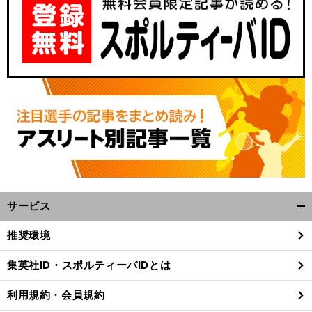
サービス
開
く/
推奨環境
閉
じ
集英社ID・スポルティーバIDとは
る
利用規約・会員規約