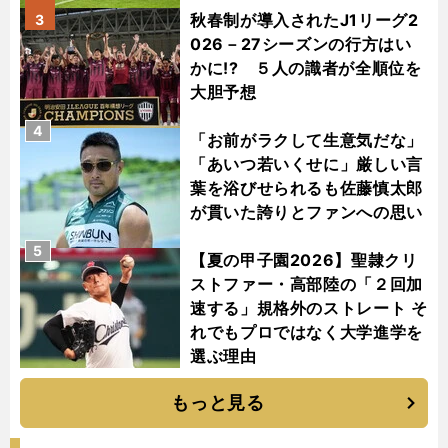
秋春制が導入されたJ1リーグ2
3
026－27シーズンの行方はい
かに!? ５人の識者が全順位を
大胆予想
4
「お前がラクして生意気だな」
「あいつ若いくせに」厳しい言
葉を浴びせられるも佐藤慎太郎
が貫いた誇りとファンへの思い
5
【夏の甲子園2026】聖隷クリ
ストファー・高部陸の「２回加
速する」規格外のストレート そ
れでもプロではなく大学進学を
選ぶ理由
もっと見る