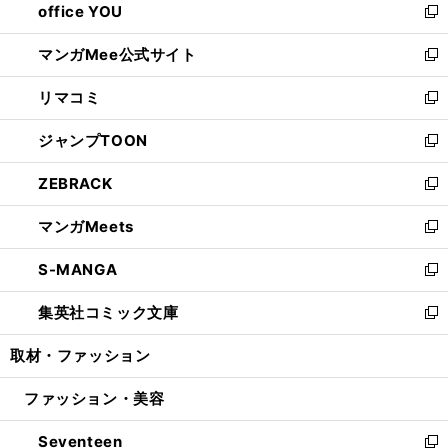
office YOU
く
で
ィ
い
新
開
ン
ウ
し
マンガMee公式サイト
く
ド
ィ
い
新
ウ
ン
ウ
し
リマコミ
で
ド
ィ
い
新
開
ウ
ン
ウ
し
ジャンプTOON
く
で
ド
ィ
い
新
開
ウ
ン
ウ
し
ZEBRACK
く
で
ド
ィ
い
新
開
ウ
ン
ウ
し
マンガMeets
く
で
ド
ィ
い
新
開
ウ
ン
ウ
し
S-MANGA
く
で
ド
ィ
い
新
開
ウ
ン
ウ
し
集英社コミック文庫
く
で
ド
ィ
い
新
開
ウ
ン
ウ
し
取材・ファッション
く
で
ド
ィ
い
開
ウ
ン
ウ
ファッション・美容
く
で
ド
ィ
開
ウ
ン
Seventeen
く
で
ド
新