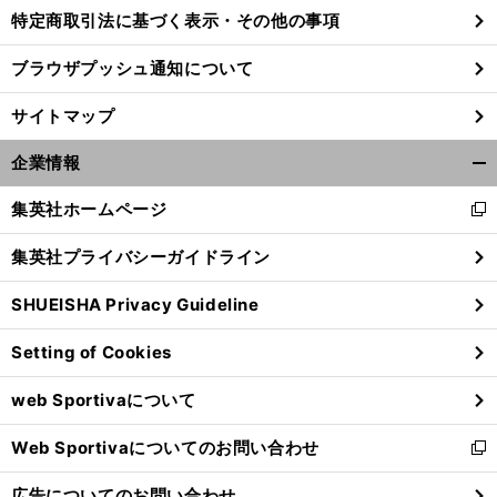
特定商取引法に基づく表示・その他の事項
ブラウザプッシュ通知について
サイトマップ
企業情報
開
く/
集英社ホームページ
新
閉
し
じ
集英社プライバシーガイドライン
い
る
ウ
SHUEISHA Privacy Guideline
ィ
ホ
・
。
？
ン
ンダF1
モータースポーツ部長を直撃
新型PUの仕上がりは
Setting of Cookies
ド
ウ
web Sportivaについて
で
開
Web Sportivaについてのお問い合わせ
く
新
し
広告についてのお問い合わせ