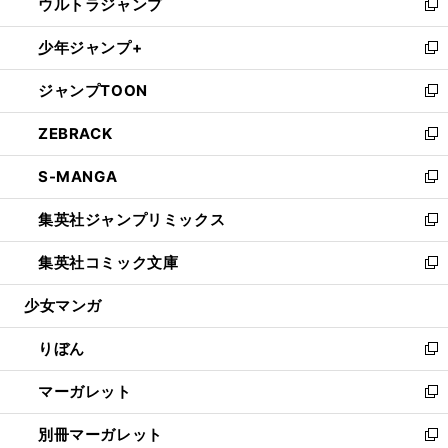
ウルトラジャンプ
く
で
ド
ィ
い
新
開
ウ
ン
ウ
し
少年ジャンプ+
く
で
ド
ィ
い
新
開
ウ
ン
ウ
し
ジャンプTOON
く
で
ド
ィ
い
新
開
ウ
ン
ウ
し
ZEBRACK
く
で
ド
ィ
い
新
開
ウ
ン
ウ
し
S-MANGA
く
で
ド
ィ
い
新
開
ウ
ン
ウ
し
集英社ジャンプリミックス
く
で
ド
ィ
い
新
開
ウ
ン
ウ
し
集英社コミック文庫
く
で
ド
ィ
い
新
開
ウ
ン
ウ
し
少女マンガ
く
で
ド
ィ
い
開
ウ
ン
ウ
りぼん
く
で
ド
ィ
新
開
ウ
ン
し
マーガレット
く
で
ド
い
新
開
ウ
ウ
し
別冊マーガレット
く
で
ィ
い
新