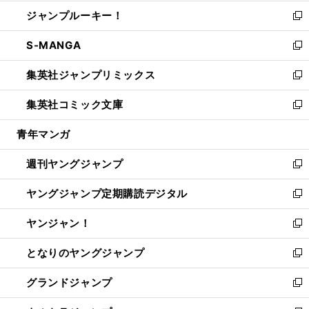
開
ウ
ン
ウ
し
ジャンプルーキー！
く
で
ド
ィ
い
新
開
ウ
ン
ウ
し
S-MANGA
く
で
ド
ィ
い
新
開
ウ
ン
ウ
し
集英社ジャンプリミックス
く
で
ド
ィ
い
新
開
ウ
ン
ウ
し
集英社コミック文庫
く
で
ド
ィ
い
新
開
ウ
ン
ウ
し
青年マンガ
く
で
ド
ィ
い
開
ウ
ン
ウ
週刊ヤングジャンプ
く
で
ド
ィ
新
開
ウ
ン
し
ヤングジャンプ定期購読デジタル
く
で
ド
い
新
開
ウ
ウ
し
ヤンジャン！
く
で
ィ
い
新
開
ン
ウ
し
となりのヤングジャンプ
く
ド
ィ
い
新
ウ
ン
ウ
し
グランドジャンプ
で
ド
ィ
い
新
開
ウ
ン
ウ
し