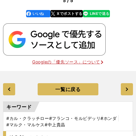
5 / 5
いいね
Xでポストする
LINEで送る
line
faceboo
x
k
Googleの「優先ソース」について
一覧に戻る
キーワード
#カル・クラッチロー
#フランコ・モルビデッリ
#ホンダ
#マルク・マルケス
#中上貴晶