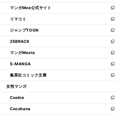
開
ン
ウ
し
マンガMee公式サイト
く
ド
ィ
い
新
ウ
ン
ウ
し
リマコミ
で
ド
ィ
い
新
開
ウ
ン
ウ
し
ジャンプTOON
く
で
ド
ィ
い
新
開
ウ
ン
ウ
し
ZEBRACK
く
で
ド
ィ
い
新
開
ウ
ン
ウ
し
マンガMeets
く
で
ド
ィ
い
新
開
ウ
ン
ウ
し
S-MANGA
く
で
ド
ィ
い
新
開
ウ
ン
ウ
し
集英社コミック文庫
く
で
ド
ィ
い
新
開
ウ
ン
ウ
し
女性マンガ
く
で
ド
ィ
い
開
ウ
ン
ウ
Cookie
く
で
ド
ィ
新
開
ウ
ン
し
Cocohana
く
で
ド
い
新
開
ウ
ウ
し