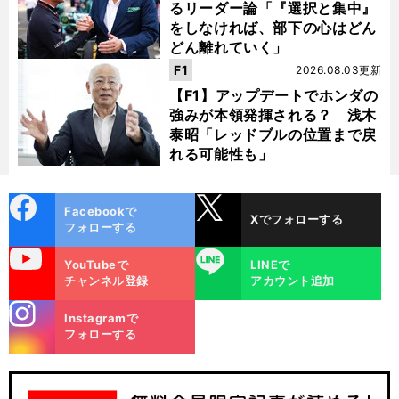
るリーダー論「『選択と集中』
をしなければ、部下の心はどん
どん離れていく」
F1
2026.08.03更新
【F1】アップデートでホンダの
強みが本領発揮される？ 浅木
泰昭「レッドブルの位置まで戻
れる可能性も」
cebo
X
Facebookで
Xでフォローする
ok
フォローする
uTube
LINE
YouTubeで
LINEで
チャンネル登録
アカウント追加
stagra
Instagramで
m
フォローする