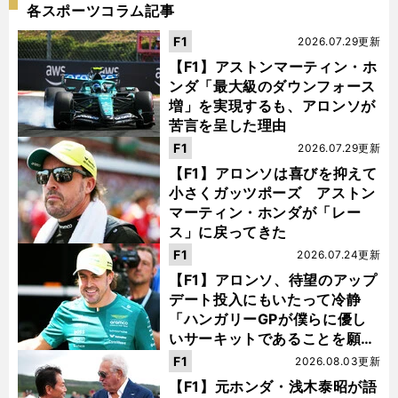
各スポーツコラム記事
F1
2026.07.29更新
【F1】アストンマーティン・ホ
ンダ「最大級のダウンフォース
増」を実現するも、アロンソが
苦言を呈した理由
F1
2026.07.29更新
【F1】アロンソは喜びを抑えて
小さくガッツポーズ アストン
マーティン・ホンダが「レー
ス」に戻ってきた
F1
2026.07.24更新
【F1】アロンソ、待望のアップ
デート投入にもいたって冷静
「ハンガリーGPが僕らに優し
いサーキットであることを願
う」
F1
2026.08.03更新
【F1】元ホンダ・浅木泰昭が語