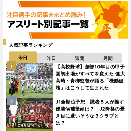
人気記事ランキング
今日
昨日
週間
月間
【高校野球】創部10年目の甲子
1
園初出場がすべてを変えた 健大
高崎・青栁監督が語る「機動破
壊」はこうして生まれた
J1全順位予想 識者５人が推す
2
優勝候補筆頭は？ J2降格の憂
き目に遭いそうな３クラブと
は？