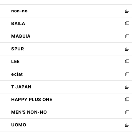
開
ウ
し
non-no
く
で
い
新
開
ウ
し
BAILA
く
ィ
い
新
ン
ウ
し
MAQUIA
ド
ィ
い
新
ウ
ン
ウ
し
SPUR
で
ド
ィ
い
新
開
ウ
ン
ウ
し
LEE
く
で
ド
ィ
い
新
開
ウ
ン
ウ
し
eclat
く
で
ド
ィ
い
新
開
ウ
ン
ウ
し
T JAPAN
く
で
ド
ィ
い
新
開
ウ
ン
ウ
し
HAPPY PLUS ONE
く
で
ド
ィ
い
新
開
ウ
ン
ウ
し
MEN'S NON-NO
く
で
ド
ィ
い
新
開
ウ
ン
ウ
し
UOMO
く
で
ド
ィ
い
新
開
ウ
ン
ウ