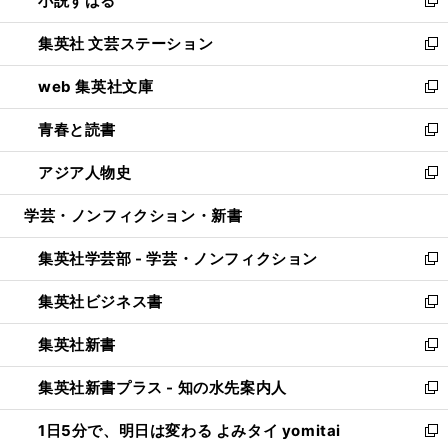
小説すばる
で
い
新
開
ウ
し
集英社 文芸ステーション
く
ィ
い
新
ン
ウ
し
web 集英社文庫
ド
ィ
い
新
ウ
ン
ウ
し
青春と読書
で
ド
ィ
い
新
開
ウ
ン
ウ
し
アジア人物史
く
で
ド
ィ
い
新
開
ウ
ン
ウ
し
学芸・ノンフィクション・新書
く
で
ド
ィ
い
開
ウ
ン
ウ
集英社学芸部 - 学芸・ノンフィクション
く
で
ド
ィ
新
開
ウ
ン
し
集英社ビジネス書
く
で
ド
い
新
開
ウ
ウ
し
集英社新書
く
で
ィ
い
新
開
ン
ウ
し
集英社新書プラス - 知の水先案内人
く
ド
ィ
い
新
ウ
ン
ウ
し
1日5分で、明日は変わる よみタイ yomitai
で
ド
ィ
い
新