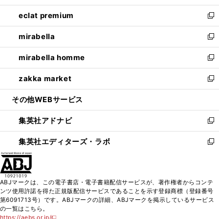
開
ウ
ン
ウ
し
eclat premium
く
で
ド
ィ
い
新
開
ウ
ン
ウ
し
mirabella
く
で
ド
ィ
い
新
開
ウ
ン
ウ
し
mirabella homme
く
で
ド
ィ
い
新
開
ウ
ン
ウ
し
zakka market
く
で
ド
ィ
い
新
開
ウ
ン
ウ
し
その他WEBサービス
く
で
ド
ィ
い
開
ウ
ン
ウ
集英社アドナビ
く
で
ド
ィ
新
開
ウ
ン
し
集英社エディターズ・ラボ
く
で
ド
い
新
開
ウ
ウ
し
く
で
ィ
い
開
ン
ウ
ABJマークは、この電子書店・電子書籍配信サービスが、著作権者からコンテ
く
ド
ィ
ンツ使用許諾を得た正規版配信サービスであることを示す登録商標（登録番号
ウ
ン
第6091713号）です。ABJマークの詳細、ABJマークを掲示しているサービス
で
ド
の一覧はこちら。
開
ウ
https://aebs.or.jp/