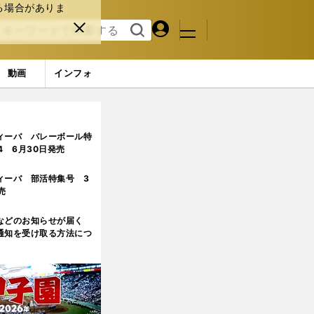
る場合がありま
マイペ
閉じ
検索
メニュ
ー
る
す
ジ
る
動画
インフォ
目
ィーバ バレーボール特
.4 6月30日発売
ィーバ 部活特集号 3
売
などのお知らせが届く
通知を受け取る方法につ