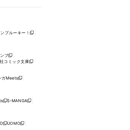
ャンプルーキー！
新
し
い
ウ
ャンプ
新
ィ
社コミック文庫
し
新
ン
い
し
ド
ウ
い
ウ
ガMeets
新
ィ
ウ
で
し
ン
ィ
開
い
ド
ン
く
ウ
ウ
ド
s
S-MANGA
新
新
ィ
で
ウ
し
し
ン
開
で
い
い
ド
く
開
ウ
ウ
ウ
NO
UOMO
く
新
新
ィ
ィ
で