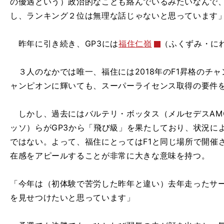
の優遇という）政治的なことも絡んでいるみたいなんで
し、ランキング２位は無理な話じゃないと思っています
昨年に引き続き、GP3には
福住仁嶺
（ふくずみ・に
３人のなかでは唯一、福住には2018年のF1昇格のチャ
ャンピオンに輝いても、スーパーライセンス取得の要件
しかし、過去にはバルテリ・ボッタス（メルセデスAM
ッソ）らがGP3から「飛び級」を果たしており、状況に
ではない。よって、福住にとってはF1と同じ場所で開催
在感をアピールすることが非常に大きな意味を持つ。
「今年は（初体験で苦労した昨年と違い）去年走ったサ
を見せつけたいと思っています」