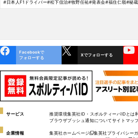
#日本人F1ドライバー
#松下信治
#牧野任祐
#発表会
#福住仁嶺
#秘
ebo
X
YouTube
Facebookで
Xでフォローする
ok
フォローする
サービス
推奨環境
集英社ID・スポルティーバIDとは
ブラウザプッシュ通知について
サイトマッ
企業情報
集英社ホームページ
集英社プライバシー
新