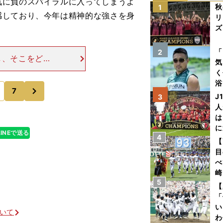
に負のスパイラルに入ってしまうよ
秋
1
感しており、今年は精神的な強さを身
リ
ズ
を
「
2
し、そこをどう
気
平常心でいられ
く
ちろんGP3で
浴
次
7
太
J
3
ァ
人
は
に
LINEで送る
4
と
【
目
べ
崎
5
「
【
て
「
い
ついて
わ