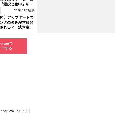
『選択と集中』をし
ければ、部下の心は
1
2026.08.03更新
んどん離れていく」
F1】アップデートで
ンダの強みが本領発
される？ 浅木泰昭
レッドブルの位置ま
戻れる可能性も」
agramで
ローする
Sportivaについて