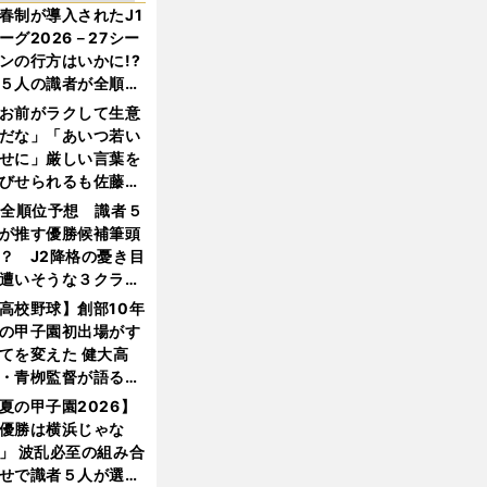
春制が導入されたJ1
ーグ2026－27シー
ンの行方はいかに!?
５人の識者が全順位
大胆予想
お前がラクして生意
だな」「あいつ若い
せに」厳しい言葉を
びせられるも佐藤慎
郎が貫いた誇りとフ
1全順位予想 識者５
ンへの思い
が推す優勝候補筆頭
？ J2降格の憂き目
遭いそうな３クラブ
は？
高校野球】創部10年
の甲子園初出場がす
てを変えた 健大高
・青栁監督が語る
機動破壊」はこうし
夏の甲子園2026】
生まれた
優勝は横浜じゃな
」 波乱必至の組み合
せで識者５人が選ん