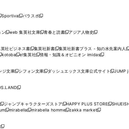
し
し
し
し
し
ン
ン
ン
ン
開
開
開
開
開
い
い
い
い
い
ド
ド
ド
ド
く
く
く
く
く
ウ
ウ
ウ
ウ
ウ
ウ
ウ
ウ
ウ
Sportiva
パラスポ
新
新
ィ
ィ
ィ
ィ
ィ
で
で
で
で
し
し
し
ン
ン
ン
ン
ン
開
開
開
開
い
い
い
ド
ド
ド
ド
ド
ョン
web 集英社文庫
青春と読書
アジア人物史
く
く
く
く
新
新
新
新
ウ
ウ
ウ
ウ
ウ
ウ
ウ
ウ
し
し
し
し
ィ
ィ
ィ
で
で
で
で
で
い
い
い
い
ン
ン
ン
集英社ビジネス書
集英社新書
集英社新書プラス - 知の水先案内人
開
開
開
開
開
新
新
新
ウ
ウ
ウ
ウ
ド
ド
ド
kotoba
e!集英社
情報・知識＆オピニオン imidas
く
く
く
く
く
新
し
新
し
新
ィ
ィ
ィ
ィ
ウ
ウ
ウ
し
し
い
し
い
し
ン
ン
ン
ン
で
で
で
い
い
ウ
い
ウ
い
ド
ド
ド
ド
ンジ文庫
シフォン文庫
ダッシュエックス文庫公式サイト
JUMP 
開
開
開
新
新
新
ウ
ウ
ィ
ウ
ィ
ウ
ウ
ウ
ウ
ウ
く
く
く
し
し
し
ィ
ィ
ン
ィ
ン
ィ
で
で
で
で
い
い
い
ン
ン
ド
ン
ド
ン
S.LAND
開
開
開
開
新
ウ
ウ
ウ
ド
ド
ウ
ド
ウ
ド
く
く
く
く
し
ィ
ィ
ィ
ウ
ウ
で
ウ
で
ウ
い
ン
ン
ン
ジャンプキャラクターズストア
HAPPY PLUS STORE
SHUEIS
で
で
開
で
開
で
新
新
新
ウ
ド
ド
ド
ium
mirabella
mirabella homme
zakka market
開
開
く
開
く
開
し
新
新
新
し
新
し
ィ
ウ
ウ
ウ
く
く
く
く
い
し
し
い
し
し
い
ン
で
で
で
ウ
い
い
ウ
い
い
ウ
ド
ボ
開
開
開
新