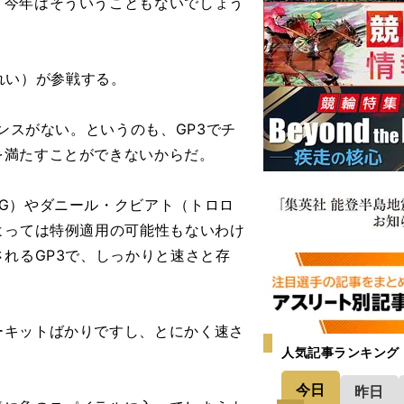
、今年はそういうこともないでしょう
」
れい）が参戦する。
ンスがない。というのも、GP3でチ
を満たすことができないからだ。
G）やダニール・クビアト（トロロ
よっては特例適用の可能性もないわけ
されるGP3で、しっかりと速さと存
ーキットばかりですし、とにかく速さ
人気記事ランキング
今日
昨日