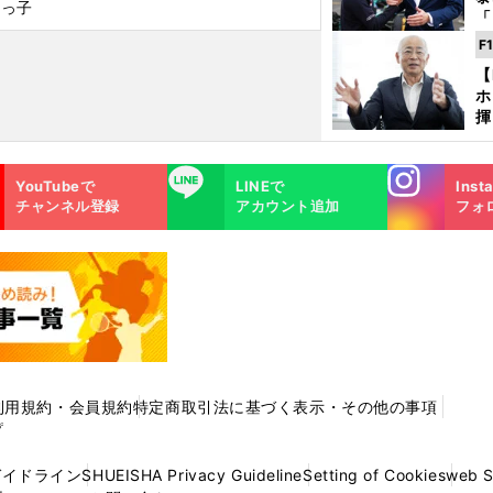
蔵っ子
「
な
F
ど
【
ホ
揮
「
で
Instagra
LINE
YouTubeで
LINEで
Inst
m
チャンネル登録
アカウント追加
フォ
利用規約・会員規約
特定商取引法に基づく表示・その他の事項
プ
ガイドライン
SHUEISHA Privacy Guideline
Setting of Cookies
web 