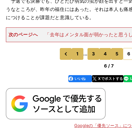
予選でも決勝でも、ひとたび弱気の虫が顔を出すと一気
うなところが、昨年の福住にはあった。それは本人も痛
につけることが課題だと意識している。
次のページへ
「去年はメンタル面が弱かったと思う
強く保ったまま予選・決勝に挑めるか。いかに自然体、
るかということが課題だと思います」 今年の目標は、も
トップに立つことだ。「
1
...
3
4
5
6
のページへ
のページへ
前
6 / 7
いいね
Xでポストする
line
faceboo
x
k
Googleの「優先ソース」に