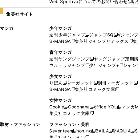
Web Sportivaについてのお問い合わせ
広
し
新
い
し
集英社サイト
ウ
い
ィ
ウ
マンガ
少年マンガ
ン
ィ
週刊少年ジャンプ
ジャンプSQ
Vジャン
ド
ン
新
新
S-MANGA
集英社ジャンプリミックス
集
ウ
ド
新
し
し
新
で
ウ
し
い
い
し
青年マンガ
開
で
い
ウ
ウ
い
週刊ヤングジャンプ
ヤングジャンプ定期
新
く
開
ウ
ィ
ィ
ウ
ウルトラジャンプ
少年ジャンプ+
ジャン
新
し
新
く
ィ
ン
ン
ィ
し
い
し
ン
ド
ド
ン
少女マンガ
い
ウ
い
ド
ウ
ウ
ド
りぼん
マーガレット
別冊マーガレット
新
新
新
ウ
ィ
ウ
ウ
で
で
ウ
S-MANGA
集英社コミック文庫
し
新
し
新
ィ
ン
ィ
で
開
開
で
い
し
い
し
ン
ド
ン
女性マンガ
開
く
く
開
ウ
い
ウ
い
ド
ウ
ド
Cookie
Cocohana
office YOU
マンガM
く
く
新
新
新
ィ
ウ
ィ
ウ
ウ
で
ウ
集英社コミック文庫
し
新
し
し
ン
ィ
ン
ィ
で
開
で
い
し
い
い
ド
ン
ド
ン
取材・ファッション
ファッション・美容
開
く
開
ウ
い
ウ
ウ
ウ
ド
ウ
ド
Seventeen
non-no
BAILA
MAQUIA
S
く
く
新
新
新
新
ィ
ウ
ィ
ィ
で
ウ
で
ウ
集英社オンライン