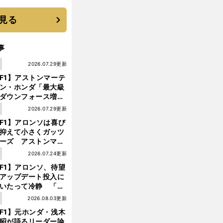
優勝校はここだ！
見る
事
1
2026.07.29更新
F1】アストンマーテ
ン・ホンダ「最大級
ダウンフォース増」
実現するも、アロン
1
2026.07.29更新
が苦言を呈した理由
F1】アロンソは喜び
抑えて小さくガッツ
ーズ アストンマー
ィン・ホンダが「レ
前
1
2026.07.24更新
へ
ス」に戻ってきた
F1】アロンソ、待望
アップデート投入に
いたって冷静 「ハ
ガリーGPが僕らに
1
2026.08.03更新
しいサーキットであ
F1】元ホンダ・浅木
ことを願う」
昭が語るリーダー論