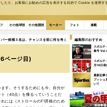
たり、お客様にお勧めの広告を表⽰する⽬的で Cookie を使⽤す
フ
その他球技
その他競技
モーター
フォト
連載
イバー候補３名は、チャンスを前に何を考えているのか
編集部のおすすめ
6ページ
スポルテ
集号 Vol
6ページ目)
スポルテ
月16日発
最新記事
プッシュ
いて
います。そうするためにも今、自分が
ト（40点）を獲るっていうことだ
れには（ストロールのF1昇格のため