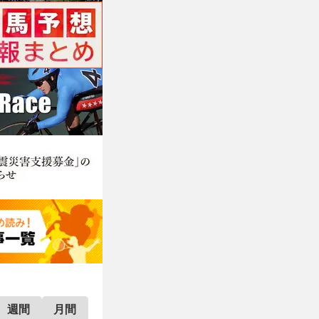
週間
月間