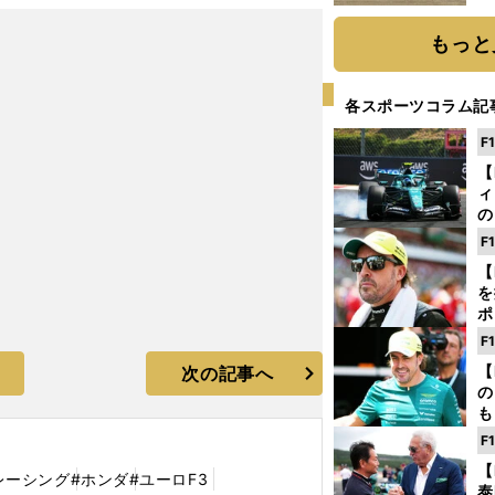
だ
もっと
各スポーツコラム記
F
【
ィ
の
を
F
ソ
【
を
ポ
テ
F
ー
【
次の記事へ
の
も
ン
F
優
【
る
レーシング
#ホンダ
#ユーロF3
泰