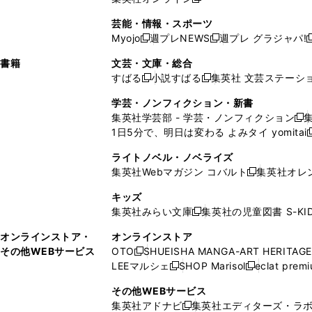
し
新
し
し
し
ン
ィ
ン
ン
開
で
開
で
い
し
い
い
い
ド
ン
ド
ド
芸能・情報・スポーツ
く
開
く
開
ウ
い
ウ
ウ
ウ
ウ
ド
ウ
ウ
Myojo
週プレNEWS
週プレ グラジャパ!
く
く
新
新
新
ィ
ウ
ィ
ィ
ィ
で
ウ
で
で
し
し
ン
ィ
ン
ン
ン
書籍
文芸・文庫・総合
開
で
開
開
い
い
ド
ン
ド
ド
ド
すばる
小説すばる
集英社 文芸ステーシ
く
開
く
く
新
新
ウ
ウ
ウ
ド
ウ
ウ
ウ
く
し
し
ィ
ィ
学芸・ノンフィクション・新書
で
ウ
で
で
で
い
い
ン
ン
集英社学芸部 - 学芸・ノンフィクション
開
で
開
開
開
新
ウ
ウ
ド
ド
1日5分で、明日は変わる よみタイ yomitai
く
開
く
く
く
し
新
ィ
ィ
ウ
ウ
く
い
ン
ン
ライトノベル・ノベライズ
で
で
ウ
ド
ド
集英社Webマガジン コバルト
集英社オレ
開
開
新
ィ
ウ
ウ
く
く
し
ン
キッズ
で
で
い
ド
集英社みらい文庫
集英社の児童図書 S-KID
開
開
新
ウ
ウ
く
く
し
ィ
オンラインストア・
オンラインストア
で
い
ン
その他WEBサービス
OTO
SHUEISHA MANGA-ART HERITAGE
開
新
ウ
ド
LEEマルシェ
SHOP Marisol
eclat prem
く
し
新
新
ィ
ウ
い
し
し
ン
その他WEBサービス
で
ウ
い
い
ド
集英社アドナビ
集英社エディターズ・ラ
開
新