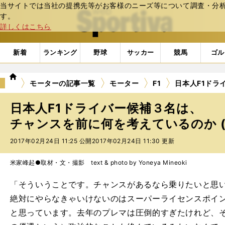
当サイトでは当社の提携先等がお客様のニーズ等について調査・分析し
web Sportiva (webスポルティーバ)
す。
詳しくはこちら
新着
ランキング
野球
サッカー
競馬
ゴル
we
モーターの記事一覧
モーター
F1
日本人F1ドラ
b
ス
日本人F1ドライバー候補３名は、
ポ
ル
チャンスを前に何を考えているのか (
テ
2017年02月24日 11:25 公開
2017年02月24日 11:30 更新
ィ
ー
バ
米家峰起●取材・文・撮影 text & photo by Yoneya Mineoki
「そういうことです。チャンスがあるなら乗りたいと思
絶対にやらなきゃいけないのはスーパーライセンスポイン
と思っています。去年のプレマは圧倒的すぎたけれど、そ