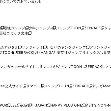
告についてのお問い合わせ
プ
最強ジャンプ
少年ジャンプ+
ジャンプTOON
ZEBRACK
ジ
新
新
新
新
新
英社コミック文庫
し
新
し
し
し
し
い
い
し
い
い
い
ウ
ウ
い
ウ
ウ
ウ
購読デジタル
ヤンジャン！
となりのヤングジャンプ
グランドジ
新
新
新
ィ
ィ
ウ
ィ
ィ
ィ
プTOON
ZEBRACK
S-MANGA
集英社ジャンプリミックス
集英
新
し
新
し
新
し
新
ン
ン
ィ
ン
ン
ン
し
い
し
い
し
い
し
ド
ド
ン
ド
ド
ド
い
ウ
い
ウ
い
ウ
い
ウ
ウ
ド
ウ
ウ
ウ
マンガMee公式サイト
リマコミ
ジャンプTOON
ZEBRACK
マン
新
新
新
新
ウ
ィ
ウ
ィ
ウ
ィ
ウ
で
で
ウ
で
で
で
し
し
し
し
し
ィ
ン
ィ
ン
ィ
ン
ィ
開
開
で
開
開
開
い
い
い
い
い
ン
ド
ン
ド
ン
ド
ン
く
く
開
く
く
く
ウ
ウ
ウ
ウ
ウ
ド
ウ
ド
ウ
ド
ウ
ド
ee公式サイト
リマコミ
ジャンプTOON
ZEBRACK
マンガMeet
く
新
新
新
新
ィ
ィ
ィ
ィ
ィ
ウ
で
ウ
で
ウ
で
ウ
し
し
し
し
ン
ン
ン
ン
ン
で
開
で
開
で
開
で
い
い
い
い
ド
ド
ド
ド
ド
開
く
開
く
開
く
開
ウ
ウ
ウ
ウ
ウ
ウ
ウ
ウ
ウ
PUR
LEE
eclat
T JAPAN
HAPPY PLUS ONE
MEN'S NON-
く
く
く
く
新
新
新
新
新
ィ
ィ
ィ
ィ
で
で
で
で
で