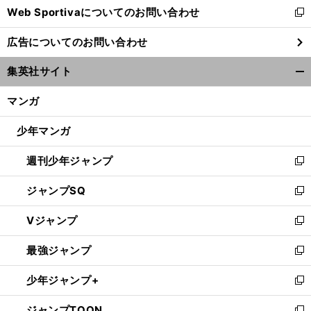
Web Sportivaについてのお問い合わせ
く
新
し
広告についてのお問い合わせ
い
ウ
集英社サイト
ィ
開
ン
く/
マンガ
ド
閉
ウ
じ
少年マンガ
で
る
開
週刊少年ジャンプ
く
新
し
ジャンプSQ
い
新
ウ
し
Vジャンプ
ィ
い
新
ン
ウ
し
最強ジャンプ
ド
ィ
い
新
ウ
ン
ウ
し
少年ジャンプ+
で
ド
ィ
い
新
開
ウ
ン
ウ
し
ジャンプTOON
く
で
ド