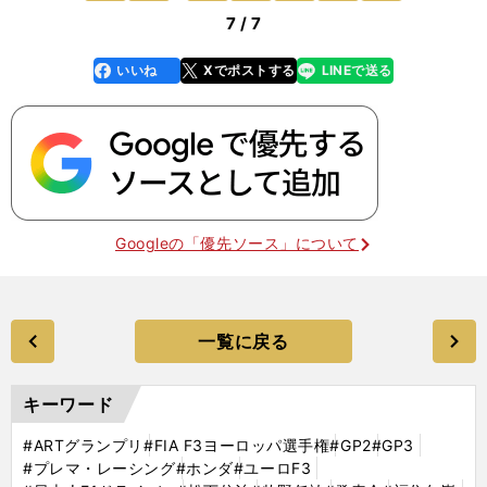
7 / 7
いいね
Xでポストする
LINEで送る
line
faceboo
x
k
Googleの「優先ソース」について
一覧に戻る
キーワード
#ARTグランプリ
#FIA F3ヨーロッパ選手権
#GP2
#GP3
#プレマ・レーシング
#ホンダ
#ユーロF3