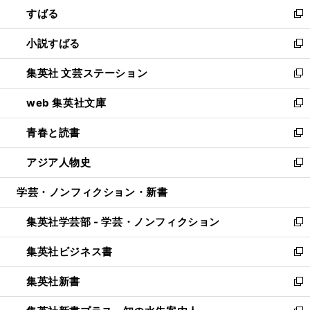
すばる
く
で
ド
新
開
ウ
し
小説すばる
く
で
い
新
開
ウ
し
集英社 文芸ステーション
く
ィ
い
新
ン
ウ
し
web 集英社文庫
ド
ィ
い
新
ウ
ン
ウ
し
青春と読書
で
ド
ィ
い
新
開
ウ
ン
ウ
し
アジア人物史
く
で
ド
ィ
い
新
開
ウ
ン
ウ
し
学芸・ノンフィクション・新書
く
で
ド
ィ
い
開
ウ
ン
ウ
集英社学芸部 - 学芸・ノンフィクション
く
で
ド
ィ
新
開
ウ
ン
し
集英社ビジネス書
く
で
ド
い
新
開
ウ
ウ
し
集英社新書
く
で
ィ
い
新
開
ン
ウ
し