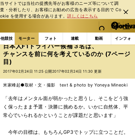
当サイトでは当社の提携先等がお客様のニーズ等について調
査・分析したり、お客様にお勧めの広告を表⽰する⽬的で Co
閉じ
okie を使⽤する場合があります。
詳しくはこちら
る
マイペ
web Sportiva (webスポルティーバ)
検索
メニュ
we
ー
モーターの記事一覧
モーター
F1
日本人F1ドラ
b
ジ
の他競技
モーター
フォト
連載
動画
インフォ
ス
日本人F1ドライバー候補３名は、
ポ
チャンスを前に何を考えているのか (7ページ
ル
目)
テ
ィ
2017年02月24日 11:25 公開
2017年02月24日 11:30 更新
ー
バ
米家峰起●取材・文・撮影 text & photo by Yoneya Mineoki
「去年はメンタル面が弱かったと思うし、そこをどう強
く保ったまま予選・決勝に挑めるか。いかに自然体、平
常心でいられるかということが課題だと思います」
今年の目標は、もちろんGP3でトップに立つことだ。