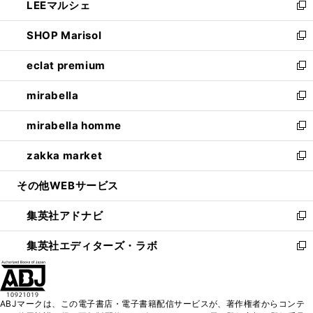
LEEマルシェ
く
で
ド
ィ
い
新
開
ウ
ン
ウ
し
SHOP Marisol
く
で
ド
ィ
い
新
開
ウ
ン
ウ
し
eclat premium
く
で
ド
ィ
い
新
開
ウ
ン
ウ
し
mirabella
く
で
ド
ィ
い
新
開
ウ
ン
ウ
し
mirabella homme
く
で
ド
ィ
い
新
開
ウ
ン
ウ
し
zakka market
く
で
ド
ィ
い
新
開
ウ
ン
ウ
し
その他WEBサービス
く
で
ド
ィ
い
開
ウ
ン
ウ
集英社アドナビ
く
で
ド
ィ
新
開
ウ
ン
し
集英社エディターズ・ラボ
く
で
ド
い
新
開
ウ
ウ
し
く
で
ィ
い
開
ン
ウ
ABJマークは、この電子書店・電子書籍配信サービスが、著作権者からコンテ
く
ド
ィ