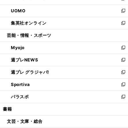
開
ウ
ン
ウ
し
UOMO
く
で
ド
ィ
い
新
開
ウ
ン
ウ
し
集英社オンライン
く
で
ド
ィ
い
新
開
ウ
ン
ウ
し
芸能・情報・スポーツ
く
で
ド
ィ
い
開
ウ
ン
ウ
Myojo
く
で
ド
ィ
新
開
ウ
ン
し
週プレNEWS
く
で
ド
い
新
開
ウ
ウ
し
週プレ グラジャパ!
く
で
ィ
い
新
開
ン
ウ
し
Sportiva
く
ド
ィ
い
新
ウ
ン
ウ
し
パラスポ
で
ド
ィ
い
新
開
ウ
ン
ウ
し
書籍
く
で
ド
ィ
い
開
ウ
ン
ウ
文芸・文庫・総合
く
で
ド
ィ
開
ウ
ン