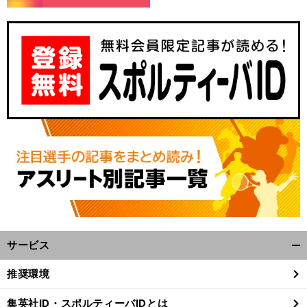
サービス
開
く/
推奨環境
閉
じ
集英社ID・スポルティーバIDとは