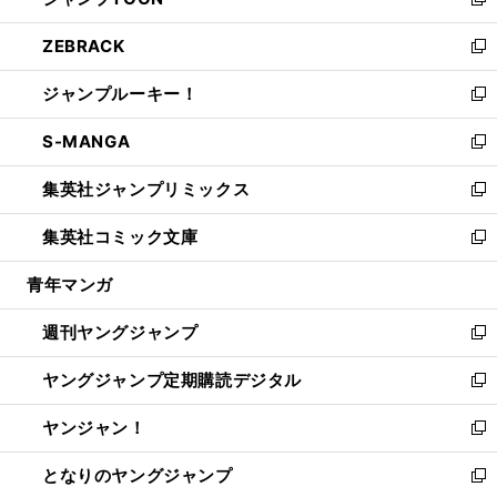
ィ
い
新
開
ウ
ン
ウ
し
ZEBRACK
く
で
ド
ィ
い
新
開
ウ
ン
ウ
し
ジャンプルーキー！
く
で
ド
ィ
い
新
開
ウ
ン
ウ
し
S-MANGA
く
で
ド
ィ
い
新
開
ウ
ン
ウ
し
集英社ジャンプリミックス
く
で
ド
ィ
い
新
開
ウ
ン
ウ
し
集英社コミック文庫
く
で
ド
ィ
い
新
開
ウ
ン
ウ
し
青年マンガ
く
で
ド
ィ
い
開
ウ
ン
ウ
週刊ヤングジャンプ
く
で
ド
ィ
新
開
ウ
ン
し
ヤングジャンプ定期購読デジタル
く
で
ド
い
新
開
ウ
ウ
し
ヤンジャン！
く
で
ィ
い
新
開
ン
ウ
し
となりのヤングジャンプ
く
ド
ィ
い
新