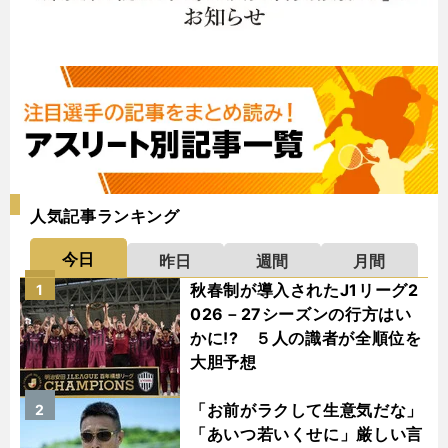
人気記事ランキング
今日
昨日
週間
月間
秋春制が導入されたJ1リーグ2
1
026－27シーズンの行方はい
かに!? ５人の識者が全順位を
大胆予想
「お前がラクして生意気だな」
2
「あいつ若いくせに」厳しい言