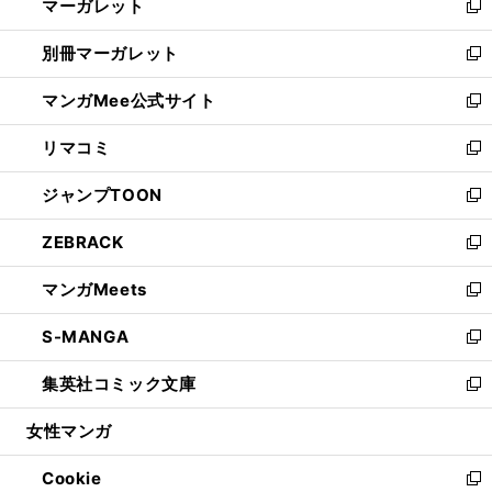
マーガレット
く
で
ド
い
新
開
ウ
ウ
し
別冊マーガレット
く
で
ィ
い
新
開
ン
ウ
し
マンガMee公式サイト
く
ド
ィ
い
新
ウ
ン
ウ
し
リマコミ
で
ド
ィ
い
新
開
ウ
ン
ウ
し
ジャンプTOON
く
で
ド
ィ
い
新
開
ウ
ン
ウ
し
ZEBRACK
く
で
ド
ィ
い
新
開
ウ
ン
ウ
し
マンガMeets
く
で
ド
ィ
い
新
開
ウ
ン
ウ
し
S-MANGA
く
で
ド
ィ
い
新
開
ウ
ン
ウ
し
集英社コミック文庫
く
で
ド
ィ
い
新
開
ウ
ン
ウ
し
女性マンガ
く
で
ド
ィ
い
開
ウ
ン
ウ
Cookie
く
で
ド
ィ
新