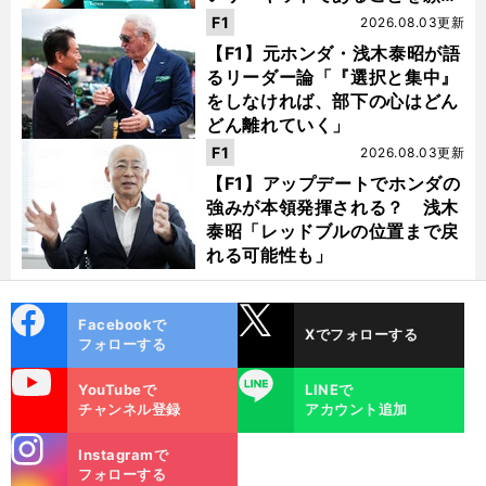
う」
F1
2026.08.03更新
【F1】元ホンダ・浅木泰昭が語
るリーダー論「『選択と集中』
をしなければ、部下の心はどん
どん離れていく」
F1
2026.08.03更新
【F1】アップデートでホンダの
強みが本領発揮される？ 浅木
泰昭「レッドブルの位置まで戻
れる可能性も」
cebo
X
Facebookで
Xでフォローする
ok
フォローする
uTube
LINE
YouTubeで
LINEで
チャンネル登録
アカウント追加
stagra
Instagramで
m
フォローする