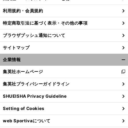
る
利用規約・会員規約
特定商取引法に基づく表示・その他の事項
ブラウザプッシュ通知について
サイトマップ
企業情報
開
く/
集英社ホームページ
新
閉
し
じ
集英社プライバシーガイドライン
い
る
ウ
日
シ
」
SHUEISHA Privacy Guideline
本人F1ドライバー誕生のため「
ートを用意する
ホンダの本気度
ィ
ン
Setting of Cookies
ド
ウ
web Sportivaについて
で
開