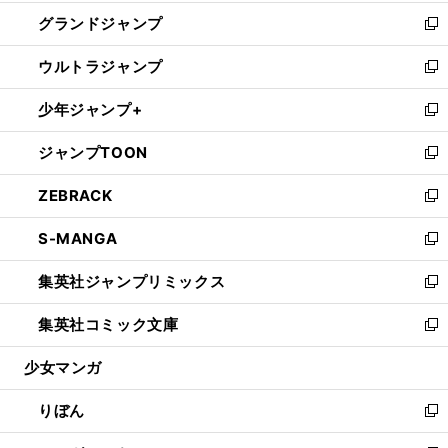
ウ
ン
ウ
し
グランドジャンプ
で
ド
ィ
い
新
開
ウ
ン
ウ
し
ウルトラジャンプ
く
で
ド
ィ
い
新
開
ウ
ン
ウ
し
少年ジャンプ+
く
で
ド
ィ
い
新
開
ウ
ン
ウ
し
ジャンプTOON
く
で
ド
ィ
い
新
開
ウ
ン
ウ
し
ZEBRACK
く
で
ド
ィ
い
新
開
ウ
ン
ウ
し
S-MANGA
く
で
ド
ィ
い
新
開
ウ
ン
ウ
し
集英社ジャンプリミックス
く
で
ド
ィ
い
新
開
ウ
ン
ウ
し
集英社コミック文庫
く
で
ド
ィ
い
新
開
ウ
ン
ウ
し
少女マンガ
く
で
ド
ィ
い
開
ウ
ン
ウ
りぼん
く
で
ド
ィ
新
開
ウ
ン
し