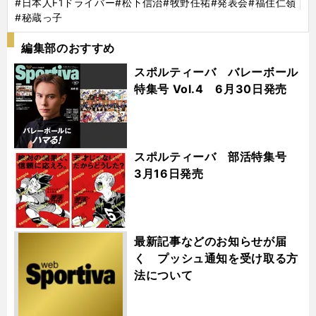
#日本人F1ドライバー
#松下信治
#牧野任祐
#発表会
#福住仁嶺
#秘蔵っ子
編集部のおすすめ
スポルティーバ バレーボール
特集号 Vol.4 6月30日発売
スポルティーバ 部活特集号
3月16日発売
最新記事などのお知らせが届
く プッシュ通知を受け取る方
法について