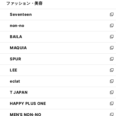
ファッション・美容
く
で
ド
ィ
開
ウ
ン
Seventeen
く
で
ド
新
開
ウ
し
non-no
く
で
い
新
開
ウ
し
BAILA
く
ィ
い
新
ン
ウ
し
MAQUIA
ド
ィ
い
新
ウ
ン
ウ
し
SPUR
で
ド
ィ
い
新
開
ウ
ン
ウ
し
LEE
く
で
ド
ィ
い
新
開
ウ
ン
ウ
し
eclat
く
で
ド
ィ
い
新
開
ウ
ン
ウ
し
T JAPAN
く
で
ド
ィ
い
新
開
ウ
ン
ウ
し
HAPPY PLUS ONE
く
で
ド
ィ
い
新
開
ウ
ン
ウ
し
MEN'S NON-NO
く
で
ド
ィ
い
新