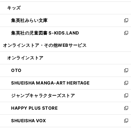
開
ウ
ン
ウ
し
キッズ
く
で
ド
ィ
い
開
ウ
ン
ウ
集英社みらい文庫
く
で
ド
ィ
新
開
ウ
ン
し
集英社の児童図書 S-KIDS.LAND
く
で
ド
い
新
開
ウ
ウ
し
オンラインストア・
その他WEBサービス
く
で
ィ
い
開
ン
ウ
オンラインストア
く
ド
ィ
ウ
ン
OTO
で
ド
新
開
ウ
し
SHUEISHA MANGA-ART HERITAGE
く
で
い
新
開
ウ
し
ジャンプキャラクターズストア
く
ィ
い
新
ン
ウ
し
HAPPY PLUS STORE
ド
ィ
い
新
ウ
ン
ウ
し
SHUEISHA VOX
で
ド
ィ
い
新
開
ウ
ン
ウ
し