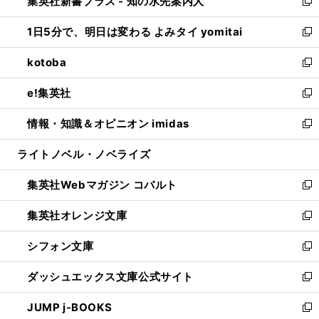
集英社新書プラス - 知の水先案内人
く
ド
ィ
い
新
ウ
ン
ウ
し
1日5分で、明日は変わる よみタイ yomitai
で
ド
ィ
い
新
開
ウ
ン
ウ
し
kotoba
く
で
ド
ィ
い
新
開
ウ
ン
ウ
し
e!集英社
く
で
ド
ィ
い
新
開
ウ
ン
ウ
し
情報・知識＆オピニオン imidas
く
で
ド
ィ
い
新
開
ウ
ン
ウ
し
ライトノベル・ノベライズ
く
で
ド
ィ
い
開
ウ
ン
ウ
集英社Webマガジン コバルト
く
で
ド
ィ
新
開
ウ
ン
し
集英社オレンジ文庫
く
で
ド
い
新
開
ウ
ウ
し
シフォン文庫
く
で
ィ
い
新
開
ン
ウ
し
ダッシュエックス文庫公式サイト
く
ド
ィ
い
新
ウ
ン
ウ
し
JUMP j-BOOKS
で
ド
ィ
い
新