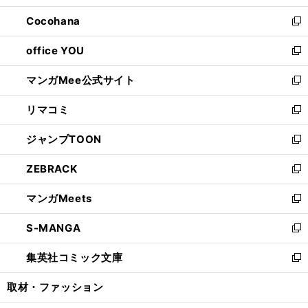
開
ウ
ン
し
Cocohana
く
で
ド
い
新
開
ウ
ウ
し
office YOU
く
で
ィ
い
新
開
ン
ウ
し
マンガMee公式サイト
く
ド
ィ
い
新
ウ
ン
ウ
し
リマコミ
で
ド
ィ
い
新
開
ウ
ン
ウ
し
ジャンプTOON
く
で
ド
ィ
い
新
開
ウ
ン
ウ
し
ZEBRACK
く
で
ド
ィ
い
新
開
ウ
ン
ウ
し
マンガMeets
く
で
ド
ィ
い
新
開
ウ
ン
ウ
し
S-MANGA
く
で
ド
ィ
い
新
開
ウ
ン
ウ
し
集英社コミック文庫
く
で
ド
ィ
い
新
開
ウ
ン
ウ
し
取材・ファッション
く
で
ド
ィ
い
開
ウ
ン
ウ