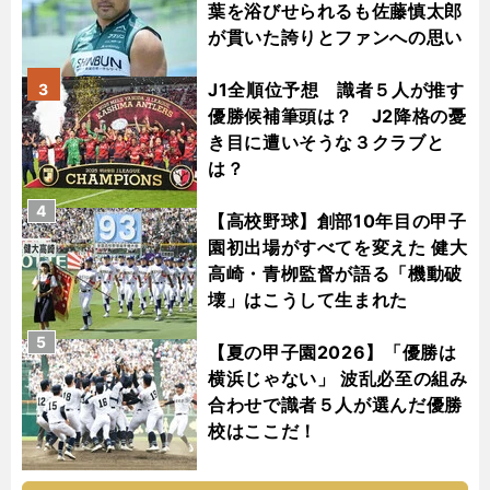
葉を浴びせられるも佐藤慎太郎
が貫いた誇りとファンへの思い
J1全順位予想 識者５人が推す
3
優勝候補筆頭は？ J2降格の憂
き目に遭いそうな３クラブと
は？
4
【高校野球】創部10年目の甲子
園初出場がすべてを変えた 健大
高崎・青栁監督が語る「機動破
壊」はこうして生まれた
5
【夏の甲子園2026】「優勝は
横浜じゃない」 波乱必至の組み
合わせで識者５人が選んだ優勝
校はここだ！