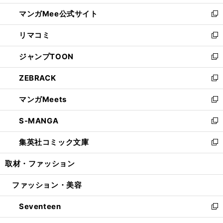
開
ン
ウ
し
マンガMee公式サイト
く
ド
ィ
い
新
ウ
ン
ウ
し
リマコミ
で
ド
ィ
い
新
開
ウ
ン
ウ
し
ジャンプTOON
く
で
ド
ィ
い
新
開
ウ
ン
ウ
し
ZEBRACK
く
で
ド
ィ
い
新
開
ウ
ン
ウ
し
マンガMeets
く
で
ド
ィ
い
新
開
ウ
ン
ウ
し
S-MANGA
く
で
ド
ィ
い
新
開
ウ
ン
ウ
し
集英社コミック文庫
く
で
ド
ィ
い
新
開
ウ
ン
ウ
し
取材・ファッション
く
で
ド
ィ
い
開
ウ
ン
ウ
ファッション・美容
く
で
ド
ィ
開
ウ
ン
Seventeen
く
で
ド
新
開
ウ
し