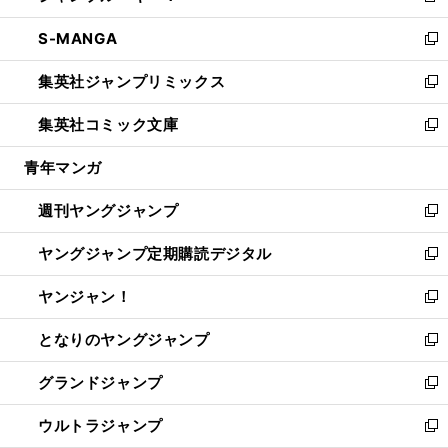
開
ウ
ン
ウ
し
S-MANGA
く
で
ド
ィ
い
新
開
ウ
ン
ウ
し
集英社ジャンプリミックス
く
で
ド
ィ
い
新
開
ウ
ン
ウ
し
集英社コミック文庫
く
で
ド
ィ
い
新
開
ウ
ン
ウ
し
青年マンガ
く
で
ド
ィ
い
開
ウ
ン
ウ
週刊ヤングジャンプ
く
で
ド
ィ
新
開
ウ
ン
し
ヤングジャンプ定期購読デジタル
く
で
ド
い
新
開
ウ
ウ
し
ヤンジャン！
く
で
ィ
い
新
開
ン
ウ
し
となりのヤングジャンプ
く
ド
ィ
い
新
ウ
ン
ウ
し
グランドジャンプ
で
ド
ィ
い
新
開
ウ
ン
ウ
し
ウルトラジャンプ
く
で
ド
ィ
い
新
開
ウ