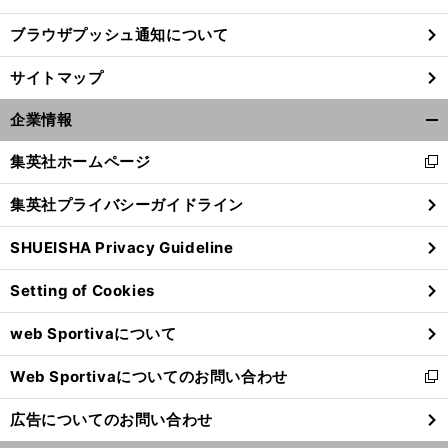
ブラウザプッシュ通知について
サイトマップ
企業情報
開
く/
集英社ホームページ
新
閉
し
じ
集英社プライバシーガイドライン
い
る
ウ
SHUEISHA Privacy Guideline
ィ
ン
前
Setting of Cookies
ド
へ
ウ
web Sportivaについて
で
開
Web Sportivaについてのお問い合わせ
く
新
し
広告についてのお問い合わせ
い
ウ