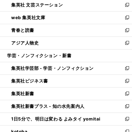
集英社 文芸ステーション
く
ィ
い
新
ン
ウ
し
web 集英社文庫
ド
ィ
い
新
ウ
ン
ウ
し
青春と読書
で
ド
ィ
い
新
開
ウ
ン
ウ
し
アジア人物史
く
で
ド
ィ
い
新
開
ウ
ン
ウ
し
学芸・ノンフィクション・新書
く
で
ド
ィ
い
開
ウ
ン
ウ
集英社学芸部 - 学芸・ノンフィクション
く
で
ド
ィ
新
開
ウ
ン
し
集英社ビジネス書
く
で
ド
い
新
開
ウ
ウ
し
集英社新書
く
で
ィ
い
新
開
ン
ウ
し
集英社新書プラス - 知の水先案内人
く
ド
ィ
い
新
ウ
ン
ウ
し
1日5分で、明日は変わる よみタイ yomitai
で
ド
ィ
い
新
開
ウ
ン
ウ
し
kotoba
く
で
ド