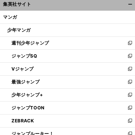
集英社サイト
ィ
開
ン
く/
マンガ
ド
閉
ウ
じ
少年マンガ
で
る
開
週刊少年ジャンプ
く
新
し
ジャンプSQ
い
新
ウ
し
Vジャンプ
ィ
い
新
ン
ウ
し
最強ジャンプ
ド
ィ
い
新
ウ
ン
ウ
し
少年ジャンプ+
で
ド
ィ
い
新
開
ウ
ン
ウ
し
ジャンプTOON
く
で
ド
ィ
い
新
開
ウ
ン
ウ
し
ZEBRACK
く
で
ド
ィ
い
新
開
ウ
ン
ウ
し
ジャンプルーキー！
く
で
ド
ィ
い
新