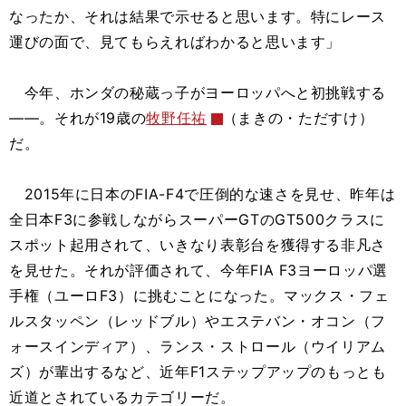
なったか、それは結果で示せると思います。特にレース
運びの面で、見てもらえればわかると思います」
今年、ホンダの秘蔵っ子がヨーロッパへと初挑戦する
――。それが19歳の
牧野任祐
（まきの・ただすけ）
だ。
2015年に日本のFIA-F4で圧倒的な速さを見せ、昨年は
全日本F3に参戦しながらスーパーGTのGT500クラスに
スポット起用されて、いきなり表彰台を獲得する非凡さ
を見せた。それが評価されて、今年FIA F3ヨーロッパ選
手権（ユーロF3）に挑むことになった。マックス・フェ
ルスタッペン（レッドブル）やエステバン・オコン（フ
ォースインディア）、ランス・ストロール（ウイリアム
ズ）が輩出するなど、近年F1ステップアップのもっとも
近道とされているカテゴリーだ。