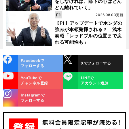
をしなければ、部下の心はどん
どん離れていく」
F1
2026.08.03更新
【F1】アップデートでホンダの
強みが本領発揮される？ 浅木
泰昭「レッドブルの位置まで戻
れる可能性も」
cebo
X
Facebookで
Xでフォローする
ok
フォローする
uTube
LINE
YouTubeで
LINEで
チャンネル登録
アカウント追加
stagra
Instagramで
m
フォローする