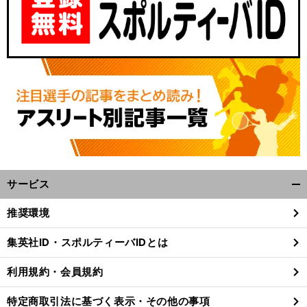
サービス
開
く/
推奨環境
閉
じ
集英社ID・スポルティーバIDとは
る
利用規約・会員規約
特定商取引法に基づく表示・その他の事項