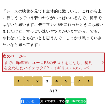
「レースの映像を見ても全体的に激しいし、これから上
に行こうっていう若いヤツがいっぱいいるんで、簡単で
はないと思います。去年マカオGPに行ったときにも思い
ましたけど、すっごい速いヤツとかいますから。でも、
やれないこともないとも思うんで、しっかり戦っていき
たいなと思ってます」
次のページへ
すでに昨年末にユーロF3のテストをこなし、契約
を交わしたハイテックGP（イギリス）のシルバー
ストンにあるファクトリーも訪れてエンジニアと話
したり、シミュレーターに没頭してきた。その手応
次
1
2
3
4
5
...
7
のページへ
のページへ
えはかなりのもの
前
3 / 7
いいね
Xでポストする
LINEで送る
line
faceboo
x
k