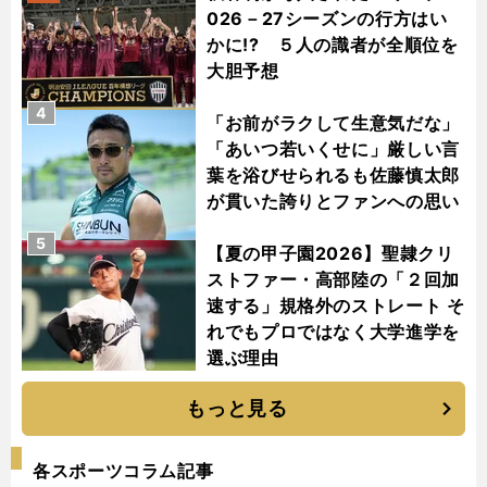
026－27シーズンの行方はい
かに!? ５人の識者が全順位を
大胆予想
4
「お前がラクして生意気だな」
「あいつ若いくせに」厳しい言
葉を浴びせられるも佐藤慎太郎
が貫いた誇りとファンへの思い
5
【夏の甲子園2026】聖隷クリ
ストファー・高部陸の「２回加
速する」規格外のストレート そ
れでもプロではなく大学進学を
選ぶ理由
もっと見る
各スポーツコラム記事