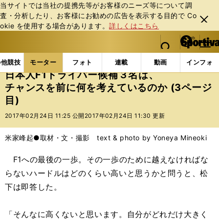
当サイトでは当社の提携先等がお客様のニーズ等について調
査・分析したり、お客様にお勧めの広告を表⽰する⽬的で Co
閉じ
okie を使⽤する場合があります。
詳しくはこちら
る
マイペ
web Sportiva (webスポルティーバ)
検索
メニュ
we
ー
モーターの記事一覧
モーター
F1
日本人F1ドラ
b
ジ
の他競技
モーター
フォト
連載
動画
インフォ
ス
日本人F1ドライバー候補３名は、
ポ
チャンスを前に何を考えているのか (3ページ
ル
目)
テ
ィ
2017年02月24日 11:25 公開
2017年02月24日 11:30 更新
ー
バ
米家峰起●取材・文・撮影 text & photo by Yoneya Mineoki
F1への最後の一歩。その一歩のために越えなければな
らないハードルはどのくらい高いと思うかと問うと、松
下は即答した。
「そんなに高くないと思います。自分がどれだけ大きく