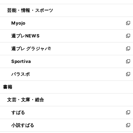
開
ウ
ン
ウ
し
芸能・情報・スポーツ
く
で
ド
ィ
い
開
ウ
ン
ウ
Myojo
く
で
ド
ィ
新
開
ウ
ン
し
週プレNEWS
く
で
ド
い
新
開
ウ
ウ
し
週プレ グラジャパ!
く
で
ィ
い
新
開
ン
ウ
し
Sportiva
く
ド
ィ
い
新
ウ
ン
ウ
し
パラスポ
で
ド
ィ
い
新
開
ウ
ン
ウ
し
書籍
く
で
ド
ィ
い
開
ウ
ン
ウ
文芸・文庫・総合
く
で
ド
ィ
開
ウ
ン
すばる
く
で
ド
新
開
ウ
し
小説すばる
く
で
い
新
開
ウ
し