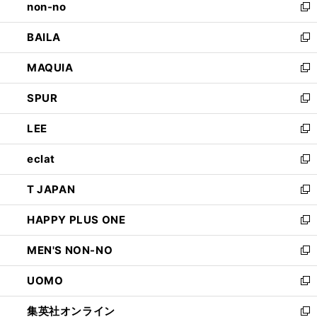
non-no
く
で
い
新
開
ウ
し
BAILA
く
ィ
い
新
ン
ウ
し
MAQUIA
ド
ィ
い
新
ウ
ン
ウ
し
SPUR
で
ド
ィ
い
新
開
ウ
ン
ウ
し
LEE
く
で
ド
ィ
い
新
開
ウ
ン
ウ
し
eclat
く
で
ド
ィ
い
新
開
ウ
ン
ウ
し
T JAPAN
く
で
ド
ィ
い
新
開
ウ
ン
ウ
し
HAPPY PLUS ONE
く
で
ド
ィ
い
新
開
ウ
ン
ウ
し
MEN'S NON-NO
く
で
ド
ィ
い
新
開
ウ
ン
ウ
し
UOMO
く
で
ド
ィ
い
新
開
ウ
ン
ウ
し
集英社オンライン
く
で
ド
ィ
い
新