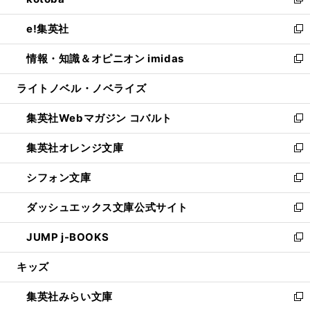
ィ
い
新
開
ウ
ン
ウ
し
e!集英社
く
で
ド
ィ
い
新
開
ウ
ン
ウ
し
情報・知識＆オピニオン imidas
く
で
ド
ィ
い
新
開
ウ
ン
ウ
し
ライトノベル・ノベライズ
く
で
ド
ィ
い
開
ウ
ン
ウ
集英社Webマガジン コバルト
く
で
ド
ィ
新
開
ウ
ン
し
集英社オレンジ文庫
く
で
ド
い
新
開
ウ
ウ
し
シフォン文庫
く
で
ィ
い
新
開
ン
ウ
し
ダッシュエックス文庫公式サイト
く
ド
ィ
い
新
ウ
ン
ウ
し
JUMP j-BOOKS
で
ド
ィ
い
新
開
ウ
ン
ウ
し
キッズ
く
で
ド
ィ
い
開
ウ
ン
ウ
集英社みらい文庫
く
で
ド
ィ
新