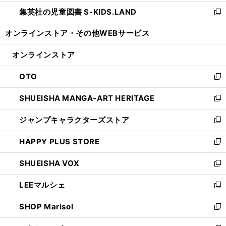
開
ウ
ン
し
集英社の児童図書 S-KIDS.LAND
く
で
ド
い
新
開
ウ
ウ
し
オンラインストア・
その他WEBサービス
く
で
ィ
い
開
ン
ウ
オンラインストア
く
ド
ィ
ウ
ン
OTO
で
ド
新
開
ウ
し
SHUEISHA MANGA-ART HERITAGE
く
で
い
新
開
ウ
し
ジャンプキャラクターズストア
く
ィ
い
新
ン
ウ
し
HAPPY PLUS STORE
ド
ィ
い
新
ウ
ン
ウ
し
SHUEISHA VOX
で
ド
ィ
い
新
開
ウ
ン
ウ
し
LEEマルシェ
く
で
ド
ィ
い
新
開
ウ
ン
ウ
し
SHOP Marisol
く
で
ド
ィ
い
新
開
ウ
ン
ウ
し