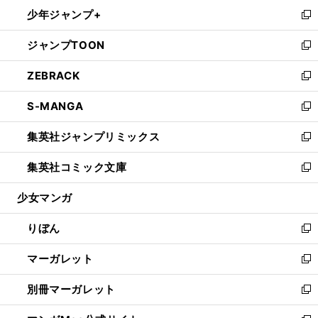
ン
ウ
し
少年ジャンプ+
く
で
ド
ィ
い
新
開
ウ
ン
ウ
し
ジャンプTOON
く
で
ド
ィ
い
新
開
ウ
ン
ウ
し
ZEBRACK
く
で
ド
ィ
い
新
開
ウ
ン
ウ
し
S-MANGA
く
で
ド
ィ
い
新
開
ウ
ン
ウ
し
集英社ジャンプリミックス
く
で
ド
ィ
い
新
開
ウ
ン
ウ
し
集英社コミック文庫
く
で
ド
ィ
い
新
開
ウ
ン
ウ
し
少女マンガ
く
で
ド
ィ
い
開
ウ
ン
ウ
りぼん
く
で
ド
ィ
新
開
ウ
ン
し
マーガレット
く
で
ド
い
新
開
ウ
ウ
し
別冊マーガレット
く
で
ィ
い
新
開
ン
ウ
し