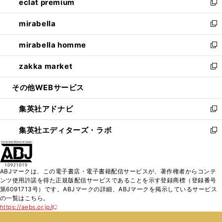
eclat premium
く
で
ド
ィ
い
新
開
ウ
ン
ウ
し
mirabella
く
で
ド
ィ
い
新
開
ウ
ン
ウ
し
mirabella homme
く
で
ド
ィ
い
新
開
ウ
ン
ウ
し
zakka market
く
で
ド
ィ
い
新
開
ウ
ン
ウ
し
その他WEBサービス
く
で
ド
ィ
い
開
ウ
ン
ウ
集英社アドナビ
く
で
ド
ィ
新
開
ウ
ン
し
集英社エディターズ・ラボ
く
で
ド
い
新
開
ウ
ウ
し
く
で
ィ
い
開
ン
ウ
ABJマークは、この電子書店・電子書籍配信サービスが、著作権者からコンテ
く
ド
ィ
ンツ使用許諾を得た正規版配信サービスであることを示す登録商標（登録番号
ウ
ン
第6091713号）です。ABJマークの詳細、ABJマークを掲示しているサービス
で
ド
の一覧はこちら。
開
ウ
https://aebs.or.jp/
新
く
で
し