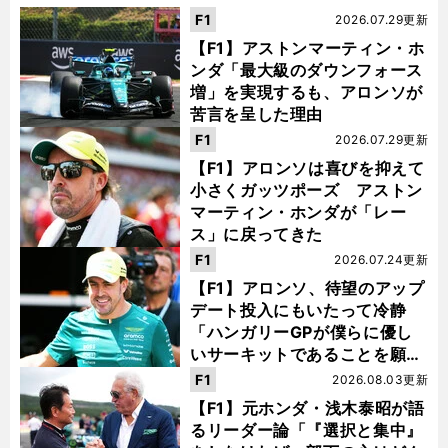
F1
2026.07.29更新
【F1】アストンマーティン・ホ
ンダ「最大級のダウンフォース
増」を実現するも、アロンソが
苦言を呈した理由
F1
2026.07.29更新
【F1】アロンソは喜びを抑えて
小さくガッツポーズ アストン
マーティン・ホンダが「レー
ス」に戻ってきた
F1
2026.07.24更新
【F1】アロンソ、待望のアップ
デート投入にもいたって冷静
「ハンガリーGPが僕らに優し
いサーキットであることを願
う」
F1
2026.08.03更新
【F1】元ホンダ・浅木泰昭が語
るリーダー論「『選択と集中』