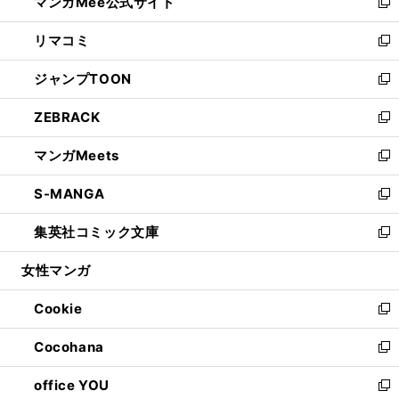
マンガMee公式サイト
く
ド
ィ
い
新
ウ
ン
ウ
し
リマコミ
で
ド
ィ
い
新
開
ウ
ン
ウ
し
ジャンプTOON
く
で
ド
ィ
い
新
開
ウ
ン
ウ
し
ZEBRACK
く
で
ド
ィ
い
新
開
ウ
ン
ウ
し
マンガMeets
く
で
ド
ィ
い
新
開
ウ
ン
ウ
し
S-MANGA
く
で
ド
ィ
い
新
開
ウ
ン
ウ
し
集英社コミック文庫
く
で
ド
ィ
い
新
開
ウ
ン
ウ
し
女性マンガ
く
で
ド
ィ
い
開
ウ
ン
ウ
Cookie
く
で
ド
ィ
新
開
ウ
ン
し
Cocohana
く
で
ド
い
新
開
ウ
ウ
し
office YOU
く
で
ィ
い
新