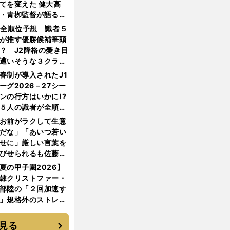
てを変えた 健大高
・青栁監督が語る
機動破壊」はこうし
1全順位予想 識者５
生まれた
が推す優勝候補筆頭
？ J2降格の憂き目
遭いそうな３クラブ
は？
春制が導入されたJ1
ーグ2026－27シー
ンの行方はいかに!?
５人の識者が全順位
大胆予想
お前がラクして生意
だな」「あいつ若い
せに」厳しい言葉を
びせられるも佐藤慎
郎が貫いた誇りとフ
夏の甲子園2026】
ンへの思い
隷クリストファー・
部陸の「２回加速す
」規格外のストレー
 それでもプロではな
大学進学を選ぶ理由
見る