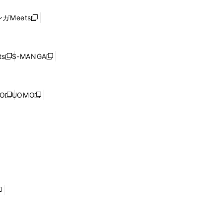
い
し
ド
ウ
い
ウ
ガMeets
新
ィ
ウ
で
し
ン
ィ
開
い
ド
ン
く
ウ
ウ
ド
s
S-MANGA
新
新
ィ
で
ウ
し
し
ン
開
で
い
い
ド
く
開
ウ
ウ
ウ
NO
UOMO
く
新
新
ィ
ィ
で
し
し
ン
ン
開
い
い
ド
ド
く
ウ
ウ
ウ
ウ
ィ
ィ
で
で
ン
ン
開
開
ド
ド
く
く
ウ
ウ
で
で
開
開
く
く
し
い