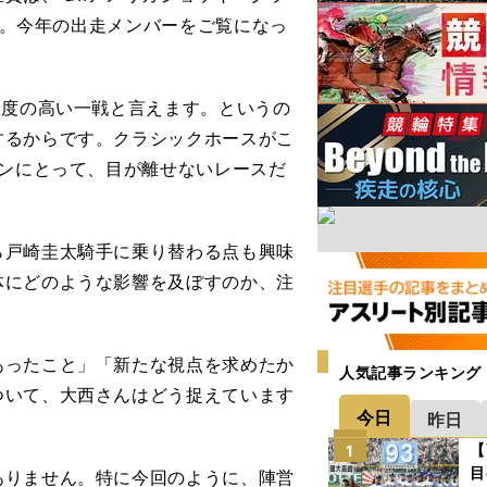
です。今年の出走メンバーをご覧になっ
目度の高い一戦と言えます。というの
するからです。クラシックホースがこ
ァンにとって、目が離せないレースだ
戸崎圭太騎手に乗り替わる点も興味
体にどのような影響を及ぼすのか、注
あったこと」「新たな視点を求めたか
人気記事ランキング
ついて、大西さんはどう捉えています
今日
昨日
【
1
目
りません。特に今回のように、陣営