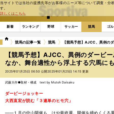
当サイトでは当社の提携先等がお客様のニーズ等について調査・分析し
web Sportiva (webスポルティーバ)
す。
詳しくはこちら
新着
ランキング
野球
サッカー
競馬
ゴル
we
競馬の記事一覧
競馬
【競馬予想】AJCC、異例の
b
ス
【競馬予想】AJCC、異例のダービ
ポ
ル
なか、舞台適性から浮上する穴馬に
テ
2025年01月25日 06:50 公開
2025年01月25日 14:15 更新
ィ
ー
バ
武藤大作●取材・構成 text by Mutoh Daisaku
ダービージョッキー
大西直宏が読む「３連単のヒモ穴」
――１月の中山開催も、はや最終週。開催を締めくくる重