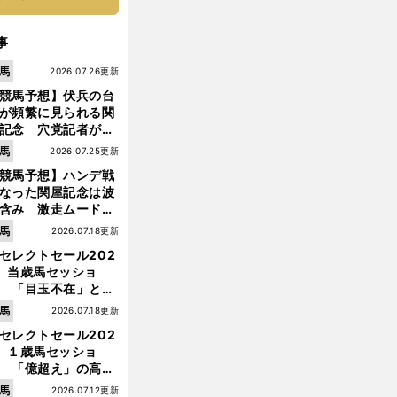
事
馬
2026.07.26更新
競馬予想】伏兵の台
が頻繁に見られる関
記念 穴党記者が目
つけた激走候補２頭
馬
2026.07.25更新
競馬予想】ハンデ戦
なった関屋記念は波
含み 激走ムード漂
のは「勢いのある上
馬
2026.07.18更新
り馬」
セレクトセール202
】当歳馬セッショ
 「目玉不在」と言
れた新種牡馬たちの
馬
2026.07.18更新
価はいかに!?
セレクトセール202
】１歳馬セッショ
 「億超え」の高額
のなかで現場のプロ
馬
2026.07.12更新