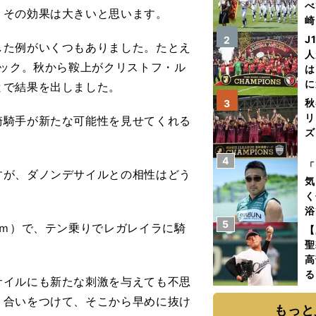
べ
、その効果は大きいと思います。
崎
「
J
2
た例がいくつもありました。たとえ
て
人
シック。秋から鞍上がクリストフ・ル
は
に
とで結果を出しました。
と
秋
3
リ
騎手が新たな可能性を見せてくれる
ズ
4
を
「
すが、ダノンデサイルとの相性はどう
気
く
浴
5
太
0ｍ）で、テン乗りでレガレイラに騎
【
ァ
聖
高
る
イルにも新たな刺激を与えても不思
ト
り合いをつけて、そこから早めに抜け
く
もっと