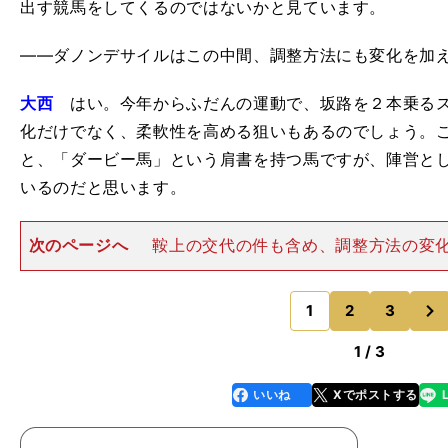
出す競馬をしてくるのではないかと見ています。
――ダノンデサイルはこの中間、調整方法にも変化を加
大西
はい。今年からふだんの運動で、坂路を２本乗るス
化だけでなく、柔軟性を高める狙いもあるのでしょう。
と、「ダービー馬」という肩書を持つ馬ですが、陣営と
いるのだと思います。
次のページへ
鞍上の交代の件も含め、調整方法の変
調整による短期間での出走と、新たなチャレンジで臨むA
とっては、ダノンデサイルの真価を見極める絶好の舞台
次
いでしょうか。――ほ
1
2
3
のページへ
1 / 3
いいね
Xでポストする
line
faceboo
x
k