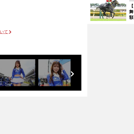
が
【
舞
額
の
タ
ついて
クラシックに直結する一戦で穴党記者が推奨する伏兵２頭
前
へ