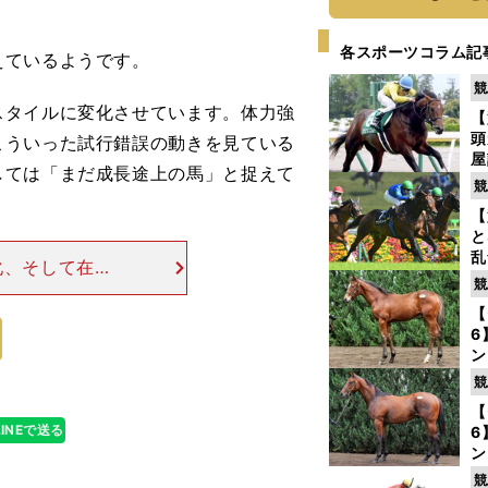
各スポーツコラム記
えているようです。
競
タイルに変化させています。体力強
【
頭
こういった試行錯誤の動きを見ている
屋
しては「まだ成長途上の馬」と捉えて
を
競
【
と
乱
化、そして在厩
う
競
JCC。陣営に
が
となるのではな
【
6
ン
わ
競
評
【
LINEで送る
6
ン
馬
競