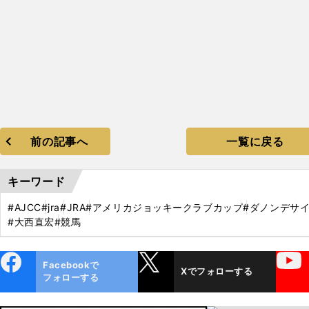
前の記事へ
一覧に戻る
キーワード
#AJCC
#jra
#JRA
#アメリカジョッキークラブカップ
#ダノンデサ
#大西直宏
#競馬
ebo
X
YouTube
Facebookで
Xでフォローする
ok
フォローする