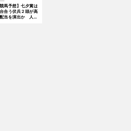
ほれ込んだ４頭
競馬予想】七夕賞は
台合う伏兵２頭が高
配当を演出か 人気
有力馬には嫌なデー
あり
前
へ