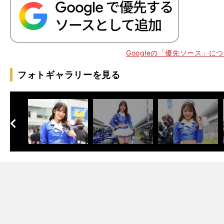
Googleの「優先ソース」に
フォトギャラリーを見る
】
、
へ
次