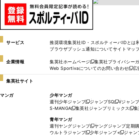
サービス
推奨環境
集英社ID・スポルティーバIDとは
ブラウザプッシュ通知について
サイトマッ
企業情報
集英社ホームページ
集英社プライバシー
新
Web Sportivaについてのお問い合わせ
広
し
新
い
し
集英社サイト
ウ
い
ィ
ウ
マンガ
少年マンガ
ン
ィ
週刊少年ジャンプ
ジャンプSQ
Vジャン
ド
ン
新
新
S-MANGA
集英社ジャンプリミックス
集
ウ
ド
新
し
し
新
で
ウ
し
い
い
し
青年マンガ
開
で
い
ウ
ウ
い
週刊ヤングジャンプ
ヤングジャンプ定期
新
く
開
ウ
ィ
ィ
ウ
ウルトラジャンプ
少年ジャンプ+
ジャン
新
し
新
く
ィ
ン
ン
ィ