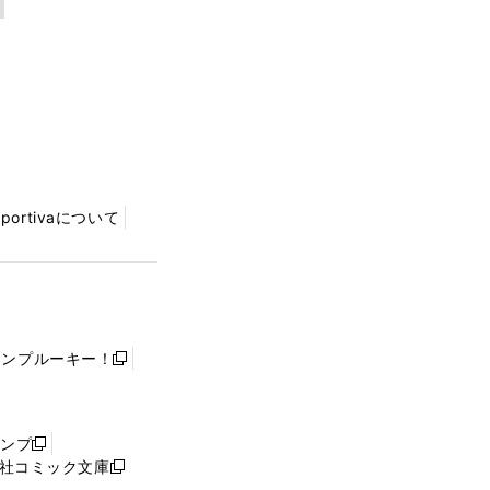
Sportivaについて
ャンプルーキー！
新
し
い
ウ
ャンプ
新
ィ
社コミック文庫
し
新
ン