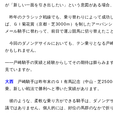
が「新しい一面を引き出したい」という意図がある場合
昨年のクラシック戦線でも、乗り替わりによって成功し
ば、ＧＩ菊花賞（京都・芝3000ｍ）を制したアーバン
メール騎手に替わって、前目で運ぶ競馬に切り替えたこ
今回のダノンデサイルにおいても、テン乗りとなる戸崎
かもしれません。
――戸崎騎手の実績と経験からしてその期待は膨らみま
見ていますか。
大西
戸崎騎手は昨年末のＧＩ有馬記念（中山・芝250
乗。新しい戦法で勝利へと導いた実績があります。
彼のような、柔軟な乗り方ができる騎手は、ダノンデサ
議ではありません。個人的には、好位の馬群のなかで折