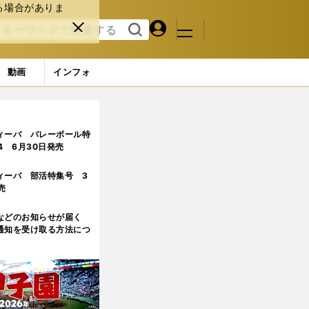
る場合がありま
マイペ
閉じ
検索
メニュ
ー
る
す
ジ
る
動画
インフォ
要注意
ィーバ バレーボール特
.4 6月30日発売
ィーバ 部活特集号 3
売
などのお知らせが届く
通知を受け取る方法につ