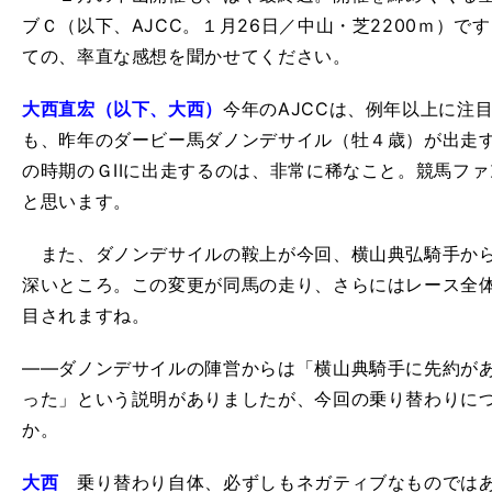
ブＣ（以下、AJCC。１月26日／中山・芝2200ｍ）
ての、率直な感想を聞かせてください。
大西直宏（以下、大西）
今年のAJCCは、例年以上に注
も、昨年のダービー馬ダノンデサイル（牡４歳）が出走
の時期のＧIIに出走するのは、非常に稀なこと。競馬フ
と思います。
また、ダノンデサイルの鞍上が今回、横山典弘騎手から
深いところ。この変更が同馬の走り、さらにはレース全
目されますね。
――ダノンデサイルの陣営からは「横山典騎手に先約が
った」という説明がありましたが、今回の乗り替わりに
か。
大西
乗り替わり自体、必ずしもネガティブなものではあ