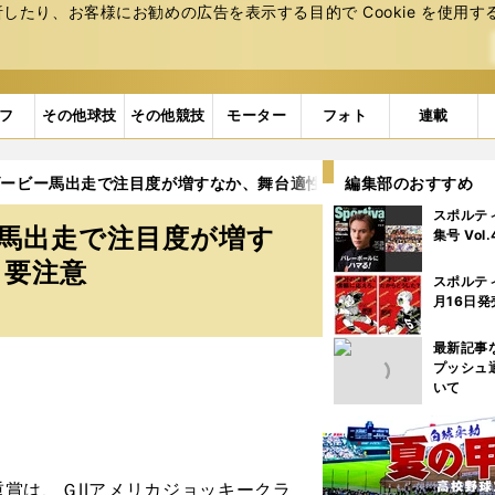
たり、お客様にお勧めの広告を表⽰する⽬的で Cookie を使⽤す
フ
その他球技
その他競技
モーター
フォト
連載
ダービー馬出走で注目度が増すなか、舞台適性から浮上する穴馬にも
編集部のおすすめ
スポルテ
ー馬出走で注目度が増す
集号 Vol
も要注意
スポルテ
月16日発
最新記事
プッシュ
いて
賞は、ＧIIアメリカジョッキークラ