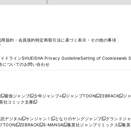
利用規約・会員規約
特定商取引法に基づく表示・その他の事項
プ
ガイドライン
SHUEISHA Privacy Guideline
Setting of Cookies
web 
告についてのお問い合わせ
プ
最強ジャンプ
少年ジャンプ+
ジャンプTOON
ZEBRACK
ジ
新
新
新
新
新
英社コミック文庫
し
新
し
し
し
し
い
い
し
い
い
い
ウ
ウ
い
ウ
ウ
ウ
購読デジタル
ヤンジャン！
となりのヤングジャンプ
グランドジ
新
新
新
ィ
ィ
ウ
ィ
ィ
ィ
プTOON
ZEBRACK
S-MANGA
集英社ジャンプリミックス
集英
新
し
新
し
新
し
新
ン
ン
ィ
ン
ン
ン