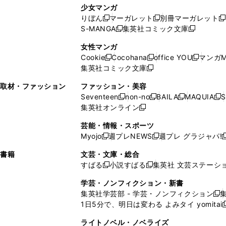
し
い
し
ン
ド
ド
ン
少女マンガ
い
ウ
い
ド
ウ
ウ
ド
りぼん
マーガレット
別冊マーガレット
新
新
新
ウ
ィ
ウ
ウ
で
で
ウ
S-MANGA
集英社コミック文庫
し
新
し
新
ィ
ン
ィ
で
開
開
で
い
し
い
し
ン
ド
ン
女性マンガ
開
く
く
開
ウ
い
ウ
い
ド
ウ
ド
Cookie
Cocohana
office YOU
マンガM
く
く
新
新
新
ィ
ウ
ィ
ウ
ウ
で
ウ
集英社コミック文庫
し
新
し
し
ン
ィ
ン
ィ
で
開
で
い
し
い
い
ド
ン
ド
ン
取材・ファッション
ファッション・美容
開
く
開
ウ
い
ウ
ウ
ウ
ド
ウ
ド
Seventeen
non-no
BAILA
MAQUIA
S
く
く
新
新
新
新
ィ
ウ
ィ
ィ
で
ウ
で
ウ
集英社オンライン
し
新
し
し
し
ン
ィ
ン
ン
開
で
開
で
い
し
い
い
い
ド
ン
ド
ド
芸能・情報・スポーツ
く
開
く
開
ウ
い
ウ
ウ
ウ
ウ
ド
ウ
ウ
Myojo
週プレNEWS
週プレ グラジャパ!
く
く
新
新
新
ィ
ウ
ィ
ィ
ィ
で
ウ
で
で
し
し
ン
ィ
ン
ン
ン
書籍
文芸・文庫・総合
開
で
開
開
い
い
ド
ン
ド
ド
ド
すばる
小説すばる
集英社 文芸ステーシ
く
開
く
く
新
新
ウ
ウ
ウ
ド
ウ
ウ
ウ
く
し
し
ィ
ィ
学芸・ノンフィクション・新書
で
ウ
で
で
で
い
い
ン
ン
集英社学芸部 - 学芸・ノンフィクション
開
で
開
開
開
新
ウ
ウ
ド
ド
1日5分で、明日は変わる よみタイ yomitai
く
開
く
く
く
し
新
ィ
ィ
ウ
ウ
く
い
ン
ン
ライトノベル・ノベライズ
で
で