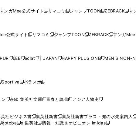
し
い
し
い
し
い
し
ド
ド
ン
ド
ド
ド
い
ウ
い
ウ
い
ウ
い
ウ
ウ
ド
ウ
ウ
ウ
マンガMee公式サイト
リマコミ
ジャンプTOON
ZEBRACK
マン
新
新
新
新
ウ
ィ
ウ
ィ
ウ
ィ
ウ
で
で
ウ
で
で
で
し
し
し
し
し
ィ
ン
ィ
ン
ィ
ン
ィ
開
開
で
開
開
開
い
い
い
い
い
ン
ド
ン
ド
ン
ド
ン
く
く
開
く
く
く
ウ
ウ
ウ
ウ
ウ
ド
ウ
ド
ウ
ド
ウ
ド
ee公式サイト
リマコミ
ジャンプTOON
ZEBRACK
マンガMeet
く
新
新
新
新
ィ
ィ
ィ
ィ
ィ
ウ
で
ウ
で
ウ
で
ウ
し
し
し
し
ン
ン
ン
ン
ン
で
開
で
開
で
開
で
い
い
い
い
ド
ド
ド
ド
ド
開
く
開
く
開
く
開
ウ
ウ
ウ
ウ
ウ
ウ
ウ
ウ
ウ
PUR
LEE
eclat
T JAPAN
HAPPY PLUS ONE
MEN'S NON-
く
く
く
く
新
新
新
新
新
ィ
ィ
ィ
ィ
で
で
で
で
で
し
し
し
し
し
ン
ン
ン
ン
開
開
開
開
開
い
い
い
い
い
ド
ド
ド
ド
く
く
く
く
く
ウ
ウ
ウ
ウ
ウ
ウ
ウ
ウ
ウ
Sportiva
パラスポ
新
新
ィ
ィ
ィ
ィ
ィ
で
で
で
で
し
し
し
ン
ン
ン
ン
ン
開
開
開
開
い
い
い
ド
ド
ド
ド
ド
ョン
web 集英社文庫
青春と読書
アジア人物史
く
く
く
く
新
新
新
新
ウ
ウ
ウ
ウ
ウ
ウ
ウ
ウ
し
し
し
し
ィ
ィ
ィ
で
で
で
で
で
い
い
い
い
ン
ン
ン
集英社ビジネス書
集英社新書
集英社新書プラス - 知の水先案内人
開
開
開
開
開
新
新
新
ウ
ウ
ウ
ウ
ド
ド
ド
kotoba
e!集英社
情報・知識＆オピニオン imidas
く
く
く
く
く
新
し
新
し
新
ィ
ィ
ィ
ィ
ウ
ウ
ウ
し
し
い
し
い
し
ン
ン
ン
ン
で
で
で