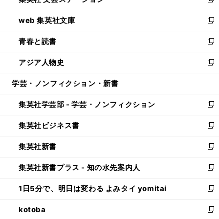
ィ
い
新
ン
ウ
し
web 集英社文庫
ド
ィ
い
新
ウ
ン
ウ
し
青春と読書
で
ド
ィ
い
新
開
ウ
ン
ウ
し
アジア人物史
く
で
ド
ィ
い
新
開
ウ
ン
ウ
し
学芸・ノンフィクション・新書
く
で
ド
ィ
い
開
ウ
ン
ウ
集英社学芸部 - 学芸・ノンフィクション
く
で
ド
ィ
新
開
ウ
ン
し
集英社ビジネス書
く
で
ド
い
新
開
ウ
ウ
し
集英社新書
く
で
ィ
い
新
開
ン
ウ
し
集英社新書プラス - 知の水先案内人
く
ド
ィ
い
新
ウ
ン
ウ
し
1日5分で、明日は変わる よみタイ yomitai
で
ド
ィ
い
新
開
ウ
ン
ウ
し
kotoba
く
で
ド
ィ
い
新