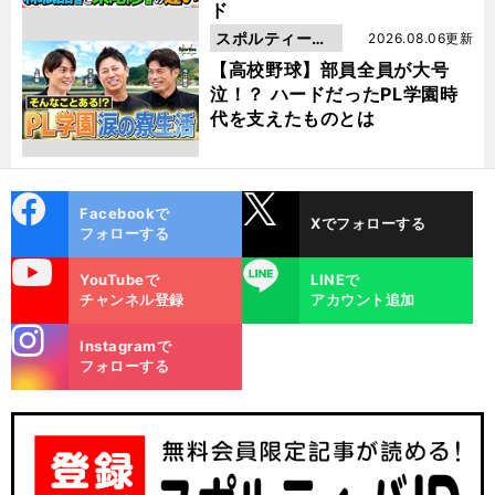
ド
スポルティーバ
2026.08.06更新
動画
【高校野球】部員全員が大号
泣！？ ハードだったPL学園時
代を支えたものとは
cebo
X
Facebookで
Xでフォローする
ok
フォローする
uTube
LINE
YouTubeで
LINEで
チャンネル登録
アカウント追加
stagra
Instagramで
m
フォローする