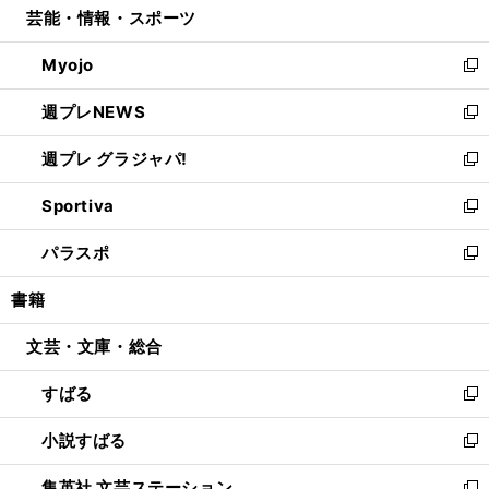
芸能・情報・スポーツ
く
で
ド
ィ
い
開
ウ
ン
ウ
Myojo
く
で
ド
ィ
新
開
ウ
ン
し
週プレNEWS
く
で
ド
い
新
開
ウ
ウ
し
週プレ グラジャパ!
く
で
ィ
い
新
開
ン
ウ
し
Sportiva
く
ド
ィ
い
新
ウ
ン
ウ
し
パラスポ
で
ド
ィ
い
新
開
ウ
ン
ウ
し
書籍
く
で
ド
ィ
い
開
ウ
ン
ウ
文芸・文庫・総合
く
で
ド
ィ
開
ウ
ン
すばる
く
で
ド
新
開
ウ
し
小説すばる
く
で
い
新
開
ウ
し
集英社 文芸ステーション
く