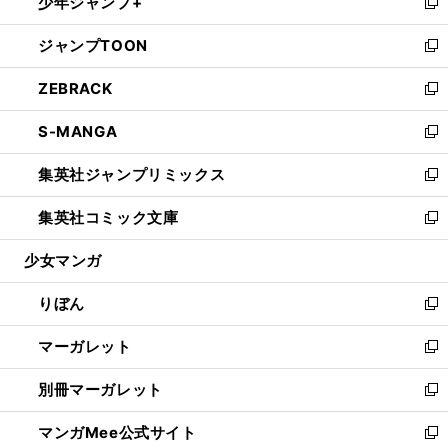
少年ジャンプ+
く
で
ド
ィ
い
新
開
ウ
ン
ウ
し
ジャンプTOON
く
で
ド
ィ
い
新
開
ウ
ン
ウ
し
ZEBRACK
く
で
ド
ィ
い
新
開
ウ
ン
ウ
し
S-MANGA
く
で
ド
ィ
い
新
開
ウ
ン
ウ
し
集英社ジャンプリミックス
く
で
ド
ィ
い
新
開
ウ
ン
ウ
し
集英社コミック文庫
く
で
ド
ィ
い
新
開
ウ
ン
ウ
し
少女マンガ
く
で
ド
ィ
い
開
ウ
ン
ウ
りぼん
く
で
ド
ィ
新
開
ウ
ン
し
マーガレット
く
で
ド
い
新
開
ウ
ウ
し
別冊マーガレット
く
で
ィ
い
新
開
ン
ウ
し
マンガMee公式サイト
く
ド
ィ
い
新