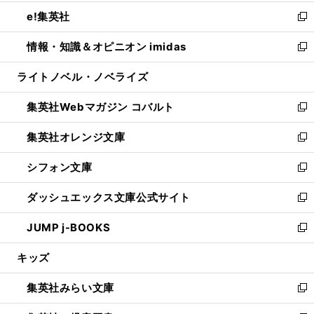
開
ウ
ン
ウ
し
e!集英社
く
で
ド
ィ
い
新
開
ウ
ン
ウ
し
情報・知識＆オピニオン imidas
く
で
ド
ィ
い
新
開
ウ
ン
ウ
し
ライトノベル・ノベライズ
く
で
ド
ィ
い
開
ウ
ン
ウ
集英社Webマガジン コバルト
く
で
ド
ィ
新
開
ウ
ン
し
集英社オレンジ文庫
く
で
ド
い
新
開
ウ
ウ
し
シフォン文庫
く
で
ィ
い
新
開
ン
ウ
し
ダッシュエックス文庫公式サイト
く
ド
ィ
い
新
ウ
ン
ウ
し
JUMP j-BOOKS
で
ド
ィ
い
新
開
ウ
ン
ウ
し
キッズ
く
で
ド
ィ
い
開
ウ
ン
ウ
集英社みらい文庫
く
で
ド
ィ
新
開
ウ
ン
し