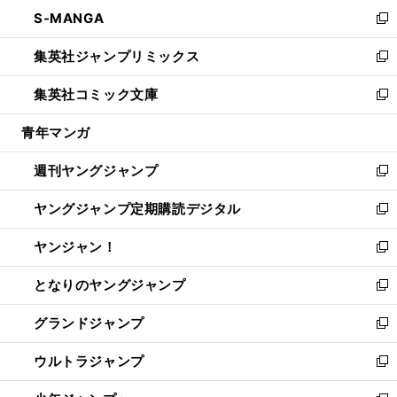
ン
ウ
し
S-MANGA
く
で
ド
ィ
い
新
開
ウ
ン
ウ
し
集英社ジャンプリミックス
く
で
ド
ィ
い
新
開
ウ
ン
ウ
し
集英社コミック文庫
く
で
ド
ィ
い
新
開
ウ
ン
ウ
し
青年マンガ
く
で
ド
ィ
い
開
ウ
ン
ウ
週刊ヤングジャンプ
く
で
ド
ィ
新
開
ウ
ン
し
ヤングジャンプ定期購読デジタル
く
で
ド
い
新
開
ウ
ウ
し
ヤンジャン！
く
で
ィ
い
新
開
ン
ウ
し
となりのヤングジャンプ
く
ド
ィ
い
新
ウ
ン
ウ
し
グランドジャンプ
で
ド
ィ
い
新
開
ウ
ン
ウ
し
ウルトラジャンプ
く
で
ド
ィ
い
新
開
ウ
ン
ウ
し