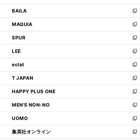
開
ウ
し
BAILA
く
ィ
い
新
ン
ウ
し
MAQUIA
ド
ィ
い
新
ウ
ン
ウ
し
SPUR
で
ド
ィ
い
新
開
ウ
ン
ウ
し
LEE
く
で
ド
ィ
い
新
開
ウ
ン
ウ
し
eclat
く
で
ド
ィ
い
新
開
ウ
ン
ウ
し
T JAPAN
く
で
ド
ィ
い
新
開
ウ
ン
ウ
し
HAPPY PLUS ONE
く
で
ド
ィ
い
新
開
ウ
ン
ウ
し
MEN'S NON-NO
く
で
ド
ィ
い
新
開
ウ
ン
ウ
し
UOMO
く
で
ド
ィ
い
新
開
ウ
ン
ウ
し
集英社オンライン
く
で
ド
ィ
い
新
開
ウ
ン
ウ
し