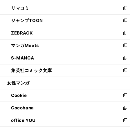
ウ
ン
ウ
し
リマコミ
で
ド
ィ
い
新
開
ウ
ン
ウ
し
ジャンプTOON
く
で
ド
ィ
い
新
開
ウ
ン
ウ
し
ZEBRACK
く
で
ド
ィ
い
新
開
ウ
ン
ウ
し
マンガMeets
く
で
ド
ィ
い
新
開
ウ
ン
ウ
し
S-MANGA
く
で
ド
ィ
い
新
開
ウ
ン
ウ
し
集英社コミック文庫
く
で
ド
ィ
い
新
開
ウ
ン
ウ
し
女性マンガ
く
で
ド
ィ
い
開
ウ
ン
ウ
Cookie
く
で
ド
ィ
新
開
ウ
ン
し
Cocohana
く
で
ド
い
新
開
ウ
ウ
し
office YOU
く
で
ィ
い
新
開
ン
ウ
し