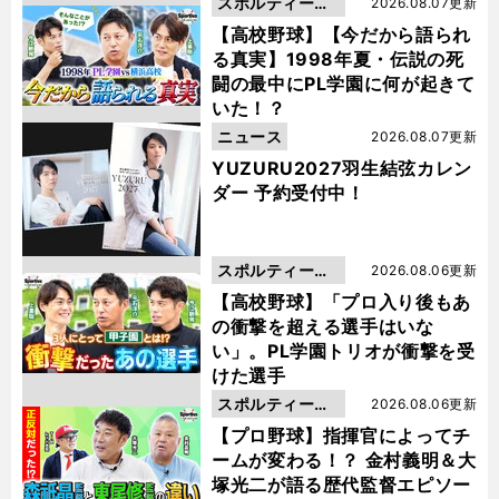
スポルティーバ
2026.08.07更新
動画
【高校野球】【今だから語られ
る真実】1998年夏・伝説の死
闘の最中にPL学園に何が起きて
いた！？
ニュース
2026.08.07更新
YUZURU2027羽生結弦カレン
ダー 予約受付中！
スポルティーバ
2026.08.06更新
動画
【高校野球】「プロ入り後もあ
の衝撃を超える選手はいな
い」。PL学園トリオが衝撃を受
けた選手
スポルティーバ
2026.08.06更新
動画
【プロ野球】指揮官によってチ
ームが変わる！？ 金村義明＆大
塚光二が語る歴代監督エピソー