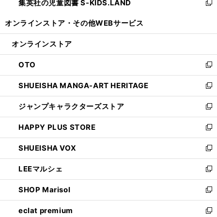
集英社の児童図書 S-KIDS.LAND
く
で
ド
い
新
開
ウ
ウ
し
オンラインストア・
その他WEBサービス
く
で
ィ
い
開
ン
ウ
オンラインストア
く
ド
ィ
ウ
ン
OTO
で
ド
新
開
ウ
し
SHUEISHA MANGA-ART HERITAGE
く
で
い
新
開
ウ
し
ジャンプキャラクターズストア
く
ィ
い
新
ン
ウ
し
HAPPY PLUS STORE
ド
ィ
い
新
ウ
ン
ウ
し
SHUEISHA VOX
で
ド
ィ
い
新
開
ウ
ン
ウ
し
LEEマルシェ
く
で
ド
ィ
い
新
開
ウ
ン
ウ
し
SHOP Marisol
く
で
ド
ィ
い
新
開
ウ
ン
ウ
し
eclat premium
く
で
ド
ィ
い
新