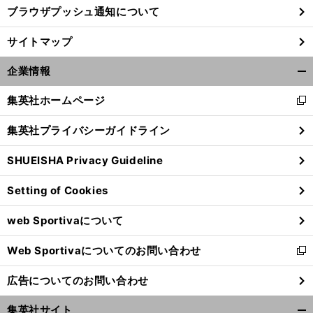
ブラウザプッシュ通知について
サイトマップ
企業情報
開
く/
集英社ホームページ
新
閉
し
じ
集英社プライバシーガイドライン
い
る
ウ
SHUEISHA Privacy Guideline
ィ
ン
Setting of Cookies
ド
ウ
web Sportivaについて
で
開
Web Sportivaについてのお問い合わせ
く
新
し
広告についてのお問い合わせ
い
ウ
集英社サイト
ィ