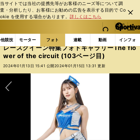
当サイトでは当社の提携先等がお客様のニーズ等について調
査・分析したり、お客様にお勧めの広告を表⽰する⽬的で Co
閉じ
okie を使⽤する場合があります。
詳しくはこちら
る
マイペ
web Sportiva (webスポルティーバ)
検索
メニュ
we
ー
フォトギャラリー
レースクイーン特集フォトギャラリーThe flo
b
ジ
の他競技
モーター
フォト
連載
動画
インフォ
ス
レースクイーン特集フォトギャラリーThe flo
ポ
wer of the circuit (103ページ目)
ル
テ
2024年01月13日 15:41 公開
2024年01月15日 13:31 更新
ィ
ー
バ
次へ