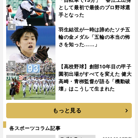
として最初で最後のプロ野球選
手となった
4
羽生結弦が一時は諦めたソチ五
輪の金メダル「五輪の本当の怖
さを知った......」
5
【高校野球】創部10年目の甲子
園初出場がすべてを変えた 健大
高崎・青栁監督が語る「機動破
壊」はこうして生まれた
もっと見る
各スポーツコラム記事