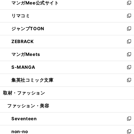
マンガMee公式サイト
く
ド
ィ
い
新
ウ
ン
ウ
し
リマコミ
で
ド
ィ
い
新
開
ウ
ン
ウ
し
ジャンプTOON
く
で
ド
ィ
い
新
開
ウ
ン
ウ
し
ZEBRACK
く
で
ド
ィ
い
新
開
ウ
ン
ウ
し
マンガMeets
く
で
ド
ィ
い
新
開
ウ
ン
ウ
し
S-MANGA
く
で
ド
ィ
い
新
開
ウ
ン
ウ
し
集英社コミック文庫
く
で
ド
ィ
い
新
開
ウ
ン
ウ
し
取材・ファッション
く
で
ド
ィ
い
開
ウ
ン
ウ
ファッション・美容
く
で
ド
ィ
開
ウ
ン
Seventeen
く
で
ド
新
開
ウ
し
non-no
く
で
い
新