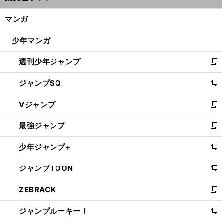
開
ン
く/
マンガ
ド
閉
ウ
じ
少年マンガ
で
る
開
週刊少年ジャンプ
く
新
し
ジャンプSQ
い
新
ウ
し
Vジャンプ
ィ
い
新
ン
ウ
し
最強ジャンプ
ド
ィ
い
新
ウ
ン
ウ
し
少年ジャンプ+
で
ド
ィ
い
新
開
ウ
ン
ウ
し
ジャンプTOON
く
で
ド
ィ
い
新
開
ウ
ン
ウ
し
ZEBRACK
く
で
ド
ィ
い
新
開
ウ
ン
ウ
し
ジャンプルーキー！
く
で
ド
ィ
い
新
開
ウ