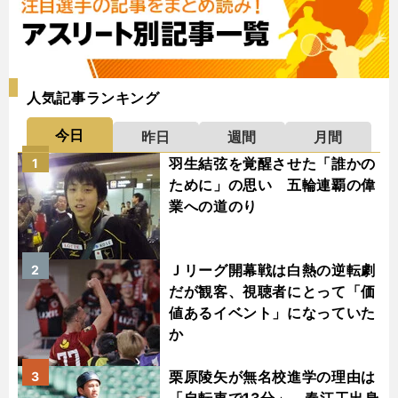
人気記事ランキング
今日
昨日
週間
月間
羽生結弦を覚醒させた「誰かの
1
ために」の思い 五輪連覇の偉
業への道のり
Ｊリーグ開幕戦は白熱の逆転劇
2
だが観客、視聴者にとって「価
値あるイベント」になっていた
か
栗原陵矢が無名校進学の理由は
3
「自転車で13分」 春江工出身