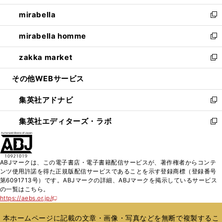
開
ウ
ン
ウ
し
mirabella
く
で
ド
ィ
い
新
開
ウ
ン
ウ
し
mirabella homme
く
で
ド
ィ
い
新
開
ウ
ン
ウ
し
zakka market
く
で
ド
ィ
い
新
開
ウ
ン
ウ
し
その他WEBサービス
く
で
ド
ィ
い
開
ウ
ン
ウ
集英社アドナビ
く
で
ド
ィ
新
開
ウ
ン
し
集英社エディターズ・ラボ
く
で
ド
い
新
開
ウ
ウ
し
く
で
ィ
い
開
ン
ウ
ABJマークは、この電子書店・電子書籍配信サービスが、著作権者からコンテ
く
ド
ィ
ンツ使用許諾を得た正規版配信サービスであることを示す登録商標（登録番号
ウ
ン
第6091713号）です。ABJマークの詳細、ABJマークを掲示しているサービス
で
ド
の一覧はこちら。
開
ウ
https://aebs.or.jp/
新
く
で
し
い
開
本ホームページに記載の文章・画像・写真などを無断で複製するこ