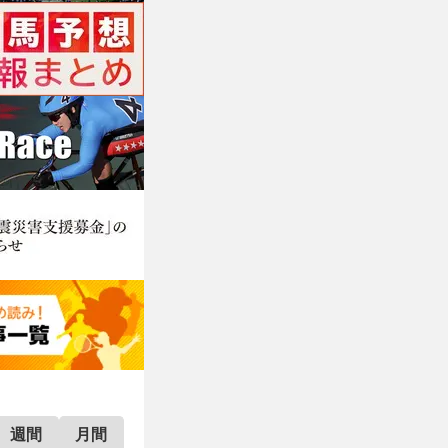
週間
月間