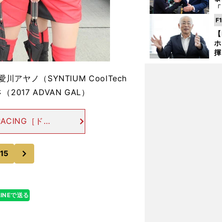
「
な
F
ど
【
ホ
揮
「
で
愛川アヤノ（SYNTIUM CoolTech
（2017 ADVAN GAL）
 RACING［ドラ
ISMO GT3
ム。主
次
15
マン優勝へ
LINEで送る