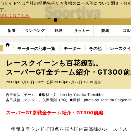
当サイトでは当社の提携先等がお客様のニーズ等について調査・分析し
web Sportiva (webスポルティーバ)
す。
詳しくはこちら
新着
ランキング
野球
サッカー
競馬
ゴル
we
モーターの記事一覧
モーター
その他
レースクイ
b
ス
レースクイーンも百花繚乱。
ポ
ル
スーパーGT全チーム紹介・GT300
テ
2017年06月18日 08:25 公開
2019年02月27日 19:09 更新
ィ
ー
バ
吉田知弘（チーム）●取材・文 text by Yoshita Tomohiro
吉田成信（マシン）、矢沢隆則（RQ）●撮影 photo by Yoshida Shigenobu, 
スーパーGT参戦全チーム紹介・GT300前編
年間８ラウンドで頂点を競う国内最高峰のレース「スー