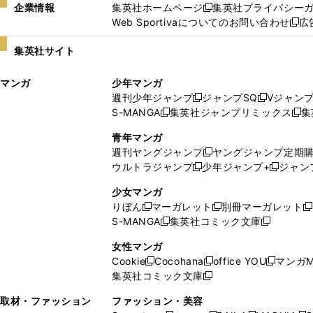
企業情報
集英社ホームページ
集英社プライバシー
新
Web Sportivaについてのお問い合わせ
広
し
新
い
し
集英社サイト
ウ
い
ィ
ウ
マンガ
少年マンガ
ン
ィ
週刊少年ジャンプ
ジャンプSQ
Vジャン
ド
ン
新
新
S-MANGA
集英社ジャンプリミックス
集
ウ
ド
新
し
し
新
で
ウ
し
い
い
し
青年マンガ
開
で
い
ウ
ウ
い
週刊ヤングジャンプ
ヤングジャンプ定期
新
く
開
ウ
ィ
ィ
ウ
ウルトラジャンプ
少年ジャンプ+
ジャン
新
し
新
く
ィ
ン
ン
ィ
し
い
し
ン
ド
ド
ン
少女マンガ
い
ウ
い
ド
ウ
ウ
ド
りぼん
マーガレット
別冊マーガレット
新
新
新
ウ
ィ
ウ
ウ
で
で
ウ
S-MANGA
集英社コミック文庫
し
新
し
新
ィ
ン
ィ
で
開
開
で
い
し
い
し
ン
ド
ン
女性マンガ
開
く
く
開
ウ
い
ウ
い
ド
ウ
ド
Cookie
Cocohana
office YOU
マンガM
く
く
新
新
新
ィ
ウ
ィ
ウ
ウ
で
ウ
集英社コミック文庫
し
新
し
し
ン
ィ
ン
ィ
で
開
で
い
し
い
い
ド
ン
ド
ン
取材・ファッション
ファッション・美容
開
く
開
ウ
い
ウ
ウ
ウ
ド
ウ
ド