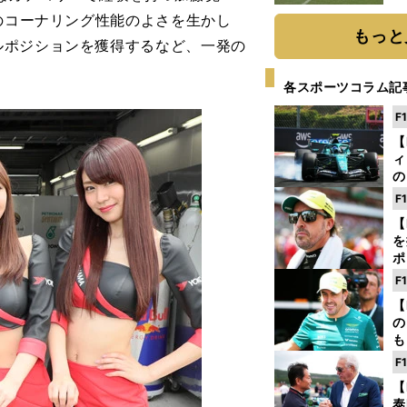
そのコーナリング性能のよさを生かし
もっと
ルポジションを獲得するなど、一発の
各スポーツコラム記
F
【
ィ
の
を
F
ソ
【
を
ポ
テ
F
ー
【
の
も
ン
F
優
【
る
泰