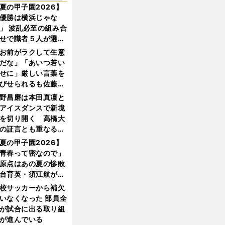
夏の甲子園2026】
優勝は横浜じゃな
」 波乱必至の組み合
せで識者５人が選ん
優勝校はここだ！
お前がラクして生意
だな」「あいつ若い
せに」厳しい言葉を
びせられるも佐藤慎
郎が貫いた誇りとフ
野昌磨は本田真凜と
ンへの思い
アイスダンスで新境
を切り開く 高橋大
の証言とも重なる課
と楽しさ
夏の甲子園2026】
青春って密なので」
原点はあの夏の惨敗
台育英・須江航が明
す"日本一1000日計
校サッカーから補欠
"のすべて
いなくなった 部員全
が試合に出る取り組
が進んでいる