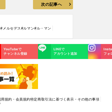
次の記事へ
ェ
#メルセデス
#ルマン
#ル・マン
Instagra
LINE
YouTubeで
LINEで
Inst
m
チャンネル登録
アカウント追加
フォ
利用規約・会員規約
特定商取引法に基づく表示・その他の事項
プ