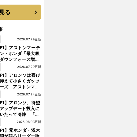
見る
事
1
2026.07.29更新
F1】アストンマーテ
ン・ホンダ「最大級
ダウンフォース増」
実現するも、アロン
1
2026.07.29更新
が苦言を呈した理由
F1】アロンソは喜び
抑えて小さくガッツ
ーズ アストンマー
ィン・ホンダが「レ
1
2026.07.24更新
ス」に戻ってきた
F1】アロンソ、待望
アップデート投入に
いたって冷静 「ハ
ガリーGPが僕らに
1
2026.08.03更新
しいサーキットであ
F1】元ホンダ・浅木
ことを願う」
昭が語るリーダー論