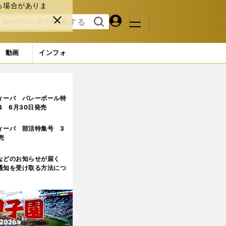
る場合がありま
マイペ
閉じ
検索
メニュ
ー
る
す
ジ
る
動画
インフォ
ィーバ バレーボール特
.4 6月30日発売
ィーバ 部活特集号 3
売
などのお知らせが届く
通知を受け取る方法につ