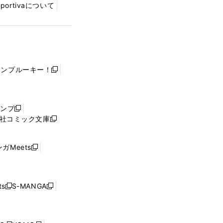
Sportivaについて
ャンプルーキー！
新
し
い
ウ
ャンプ
新
ィ
社コミック文庫
し
新
ン
い
し
ド
ウ
い
ウ
ガMeets
新
ィ
ウ
で
し
ン
ィ
開
い
ド
ン
く
ウ
ウ
ド
s
S-MANGA
新
新
ィ
で
ウ
し
し
ン
開
で
い
い
ド
く
開
ウ
ウ
ウ