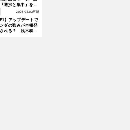
『選択と集中』をし
ければ、部下の心は
1
2026.08.03更新
んどん離れていく」
F1】アップデートで
ンダの強みが本領発
される？ 浅木泰昭
レッドブルの位置ま
戻れる可能性も」
前
へ