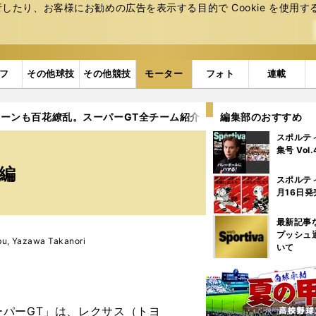
たり、お客様にお勧めの広告を表⽰する⽬的で Cookie を使⽤す
フ
その他球技
その他競技
モーター
フォト
連載
ーンも百花繚乱。スーパーGT全チーム紹介・GT300前編
編集部のおすすめ
スポルテ
集号 Vol
前編
スポルテ
月16日発
最新記事
プッシュ
Yazawa Takanori
いて
パーGT」は、レクサス（トヨ