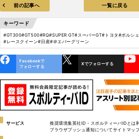
前の記事へ
一覧に戻る
キーワード
#GT300
#GT500
#RQ
#SUPER GT
#スーパーGT
#トヨタ
#ポルシ
#レースクイーン
#日産
#＠エバーグリーン
ebo
X
YouTube
Facebookで
Xでフォローする
ok
フォローする
サービス
推奨環境
集英社ID・スポルティーバIDとは
ブラウザプッシュ通知について
サイトマッ