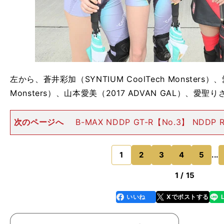
左から、蒼井彩加（SYNTIUM CoolTech Monsters）、
Monsters）、山本愛美（2017 ADVAN GAL）、愛聖りさ
次のページへ
B-MAX NDDP GT-R【No.3】 NDDP
イバー］ 星野一樹／高星明誠［マシン］ ニッサンGT-R N
GT300クラスに参戦する日産／ニスモ系チー
1
2
3
4
5
...
、
。
・
のページへ
1 / 15
いいね
Xでポストする
line
faceboo
x
k