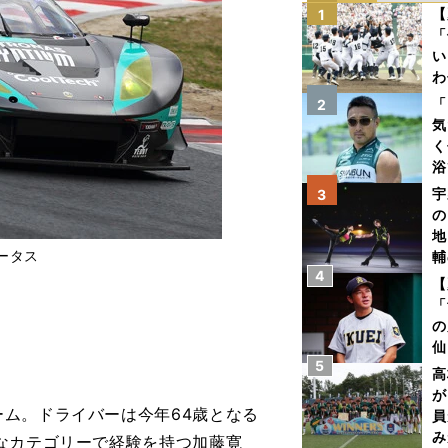
【
1
「
い
わ
だ
「
2
気
く
浴
太
宇
3
ァ
の
地
ータス
輔
4
題
【
「
の
仙
5
か
高
画
が
ム。ドライバーは今年64歳となる
員
み
なカテゴリーで経験を持つ加藤寛