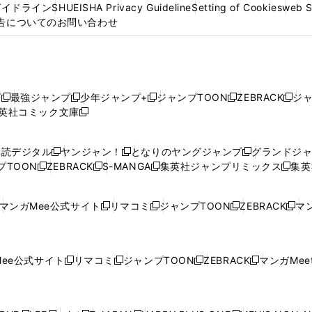
ガイドライン
SHUEISHA Privacy Guideline
Setting of Cookies
web 
告についてのお問い合わせ
プ
最強ジャンプ
少年ジャンプ+
ジャンプTOON
ZEBRACK
ジ
新
新
新
新
新
英社コミック文庫
し
新
し
し
し
し
い
い
し
い
い
い
ウ
ウ
い
ウ
ウ
ウ
購読デジタル
ヤンジャン！
となりのヤングジャンプ
グランドジ
新
新
新
ィ
ィ
ウ
ィ
ィ
ィ
プTOON
ZEBRACK
S-MANGA
集英社ジャンプリミックス
集英
新
し
新
し
新
し
新
ン
ン
ィ
ン
ン
ン
し
い
し
い
し
い
し
ド
ド
ン
ド
ド
ド
い
ウ
い
ウ
い
ウ
い
ウ
ウ
ド
ウ
ウ
ウ
マンガMee公式サイト
リマコミ
ジャンプTOON
ZEBRACK
マン
新
新
新
新
ウ
ィ
ウ
ィ
ウ
ィ
ウ
で
で
ウ
で
で
で
し
し
し
し
し
ィ
ン
ィ
ン
ィ
ン
ィ
開
開
で
開
開
開
い
い
い
い
い
ン
ド
ン
ド
ン
ド
ン
く
く
開
く
く
く
ウ
ウ
ウ
ウ
ウ
ド
ウ
ド
ウ
ド
ウ
ド
ee公式サイト
リマコミ
ジャンプTOON
ZEBRACK
マンガMeet
く
新
新
新
新
ィ
ィ
ィ
ィ
ィ
ウ
で
ウ
で
ウ
で
ウ
し
し
し
し
ン
ン
ン
ン
ン
で
開
で
開
で
開
で
い
い
い
い
ド
ド
ド
ド
ド
開
く
開
く
開
く
開
ウ
ウ
ウ
ウ
ウ
ウ
ウ
ウ
ウ