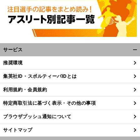
.
前
へ
F
サービス
開
く/
推奨環境
閉
じ
集英社ID・スポルティーバIDとは
る
利用規約・会員規約
特定商取引法に基づく表示・その他の事項
ブラウザプッシュ通知について
サイトマップ