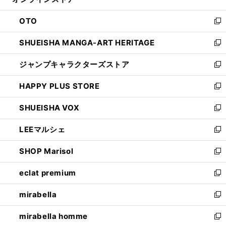
ド
ィ
ウ
ン
OTO
で
ド
新
開
ウ
し
SHUEISHA MANGA-ART HERITAGE
く
で
い
新
開
ウ
し
ジャンプキャラクターズストア
く
ィ
い
新
ン
ウ
し
HAPPY PLUS STORE
ド
ィ
い
新
ウ
ン
ウ
し
SHUEISHA VOX
で
ド
ィ
い
新
開
ウ
ン
ウ
し
LEEマルシェ
く
で
ド
ィ
い
新
開
ウ
ン
ウ
し
SHOP Marisol
く
で
ド
ィ
い
新
開
ウ
ン
ウ
し
eclat premium
く
で
ド
ィ
い
新
開
ウ
ン
ウ
し
mirabella
く
で
ド
ィ
い
新
開
ウ
ン
ウ
し
mirabella homme
く
で
ド
ィ
い
新