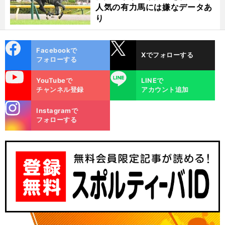
人気の有力馬には嫌なデータあ
り
cebo
X
Facebookで
Xでフォローする
ok
フォローする
uTube
LINE
YouTubeで
LINEで
チャンネル登録
アカウント追加
stagra
Instagramで
m
フォローする