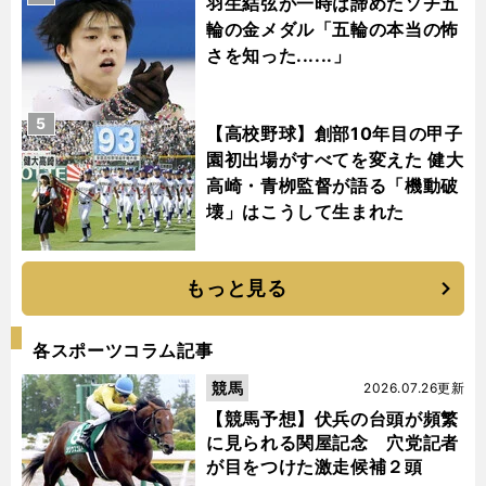
羽生結弦が一時は諦めたソチ五
輪の金メダル「五輪の本当の怖
さを知った......」
5
【高校野球】創部10年目の甲子
園初出場がすべてを変えた 健大
高崎・青栁監督が語る「機動破
壊」はこうして生まれた
もっと見る
各スポーツコラム記事
競馬
2026.07.26更新
【競馬予想】伏兵の台頭が頻繁
に見られる関屋記念 穴党記者
が目をつけた激走候補２頭