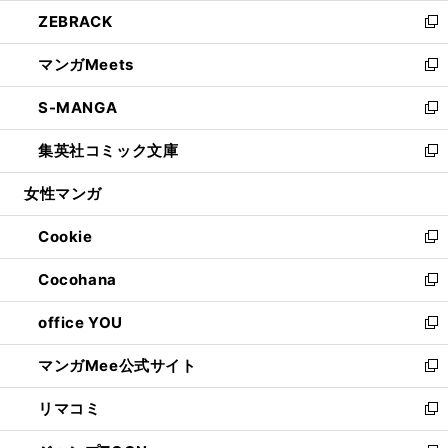
ウ
ン
ウ
し
ZEBRACK
く
で
ド
ィ
い
新
開
ウ
ン
ウ
し
マンガMeets
く
で
ド
ィ
い
新
開
ウ
ン
ウ
し
S-MANGA
く
で
ド
ィ
い
新
開
ウ
ン
ウ
し
集英社コミック文庫
く
で
ド
ィ
い
新
開
ウ
ン
ウ
し
女性マンガ
く
で
ド
ィ
い
開
ウ
ン
ウ
Cookie
く
で
ド
ィ
新
開
ウ
ン
し
Cocohana
く
で
ド
い
新
開
ウ
ウ
し
office YOU
く
で
ィ
い
新
開
ン
ウ
し
マンガMee公式サイト
く
ド
ィ
い
新
ウ
ン
ウ
し
リマコミ
で
ド
ィ
い
新
開
ウ
ン
ウ
し