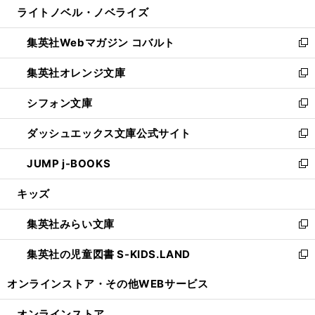
ライトノベル・ノベライズ
く
で
ド
ィ
い
開
ウ
ン
ウ
集英社Webマガジン コバルト
く
で
ド
ィ
新
開
ウ
ン
し
集英社オレンジ文庫
く
で
ド
い
新
開
ウ
ウ
し
シフォン文庫
く
で
ィ
い
新
開
ン
ウ
し
ダッシュエックス文庫公式サイト
く
ド
ィ
い
新
ウ
ン
ウ
し
JUMP j-BOOKS
で
ド
ィ
い
新
開
ウ
ン
ウ
し
キッズ
く
で
ド
ィ
い
開
ウ
ン
ウ
集英社みらい文庫
く
で
ド
ィ
新
開
ウ
ン
し
集英社の児童図書 S-KIDS.LAND
く
で
ド
い
新
開
ウ
ウ
し
オンラインストア・
その他WEBサービス
く
で
ィ
い
開
ン
ウ
オンラインストア
く