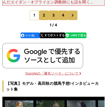
んだエイダン・オブライエン調教師にも話を聞くこ
とができた。オブライエン調教師は、ジャパンＣに
もコンティニュアス（牡３歳）を出走させる予定だ
次
1
2
3
4
のページへ
ったが、残念なが
1 / 4
いいね
Xでポストする
LINEで送る
line
faceboo
x
k
Googleの「優先ソース」について
【写真】モデル・高田秋の競馬予想!インタビューカ
ット集