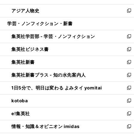
開
ウ
ン
ウ
し
アジア人物史
く
で
ド
ィ
い
新
開
ウ
ン
ウ
し
学芸・ノンフィクション・新書
く
で
ド
ィ
い
開
ウ
ン
ウ
集英社学芸部 - 学芸・ノンフィクション
く
で
ド
ィ
新
開
ウ
ン
し
集英社ビジネス書
く
で
ド
い
新
開
ウ
ウ
し
集英社新書
く
で
ィ
い
新
開
ン
ウ
し
集英社新書プラス - 知の水先案内人
く
ド
ィ
い
新
ウ
ン
ウ
し
1日5分で、明日は変わる よみタイ yomitai
で
ド
ィ
い
新
開
ウ
ン
ウ
し
kotoba
く
で
ド
ィ
い
新
開
ウ
ン
ウ
し
e!集英社
く
で
ド
ィ
い
新
開
ウ
ン
ウ
し
情報・知識＆オピニオン imidas
く
で
ド
ィ
い
新
開
ウ
ン
ウ
し