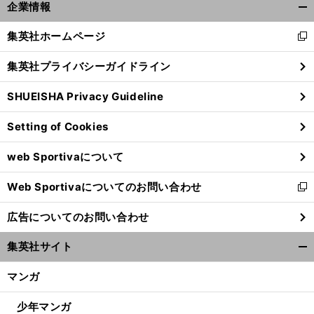
企業情報
開
く/
集英社ホームページ
新
閉
し
じ
集英社プライバシーガイドライン
い
る
ウ
SHUEISHA Privacy Guideline
ィ
ン
Setting of Cookies
ド
ウ
web Sportivaについて
で
開
Web Sportivaについてのお問い合わせ
く
新
し
広告についてのお問い合わせ
い
ウ
集英社サイト
ィ
開
ン
く/
マンガ
ド
閉
ウ
じ
少年マンガ
で
る