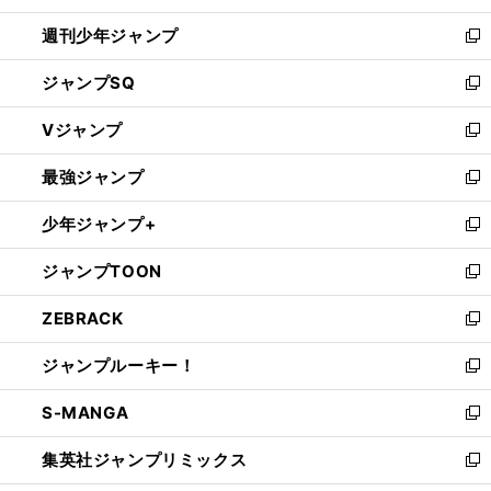
開
週刊少年ジャンプ
く
新
し
ジャンプSQ
い
新
ウ
し
Vジャンプ
ィ
い
新
ン
ウ
し
最強ジャンプ
ド
ィ
い
新
ウ
ン
ウ
し
少年ジャンプ+
で
ド
ィ
い
新
開
ウ
ン
ウ
し
ジャンプTOON
く
で
ド
ィ
い
新
開
ウ
ン
ウ
し
ZEBRACK
く
で
ド
ィ
い
新
開
ウ
ン
ウ
し
ジャンプルーキー！
く
で
ド
ィ
い
新
開
ウ
ン
ウ
し
S-MANGA
く
で
ド
ィ
い
新
開
ウ
ン
ウ
し
集英社ジャンプリミックス
く
で
ド
ィ
い
新
開
ウ
ン
ウ
し