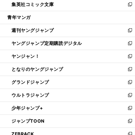
集英社コミック文庫
く
で
ド
ィ
い
新
開
ウ
ン
ウ
し
青年マンガ
く
で
ド
ィ
い
開
ウ
ン
ウ
週刊ヤングジャンプ
く
で
ド
ィ
新
開
ウ
ン
し
ヤングジャンプ定期購読デジタル
く
で
ド
い
新
開
ウ
ウ
し
ヤンジャン！
く
で
ィ
い
新
開
ン
ウ
し
となりのヤングジャンプ
く
ド
ィ
い
新
ウ
ン
ウ
し
グランドジャンプ
で
ド
ィ
い
新
開
ウ
ン
ウ
し
ウルトラジャンプ
く
で
ド
ィ
い
新
開
ウ
ン
ウ
し
少年ジャンプ+
く
で
ド
ィ
い
新
開
ウ
ン
ウ
し
ジャンプTOON
く
で
ド
ィ
い
新
開
ウ
ン
ウ
し
ZEBRACK
く
で
ド
ィ
い