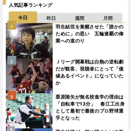
人気記事ランキング
今日
昨日
週間
月間
羽生結弦を覚醒させた「誰かの
1
ために」の思い 五輪連覇の偉
業への道のり
Ｊリーグ開幕戦は白熱の逆転劇
2
だが観客、視聴者にとって「価
値あるイベント」になっていた
か
栗原陵矢が無名校進学の理由は
3
「自転車で13分」 春江工出身
として最初で最後のプロ野球選
手となった
4