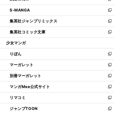
新
開
ウ
ン
ウ
し
S-MANGA
く
で
ド
ィ
い
新
開
ウ
ン
ウ
し
集英社ジャンプリミックス
く
で
ド
ィ
い
新
開
ウ
ン
ウ
し
集英社コミック文庫
く
で
ド
ィ
い
新
開
ウ
ン
ウ
し
少女マンガ
く
で
ド
ィ
い
開
ウ
ン
ウ
りぼん
く
で
ド
ィ
新
開
ウ
ン
し
マーガレット
く
で
ド
い
新
開
ウ
ウ
し
別冊マーガレット
く
で
ィ
い
新
開
ン
ウ
し
マンガMee公式サイト
く
ド
ィ
い
新
ウ
ン
ウ
し
リマコミ
で
ド
ィ
い
新
開
ウ
ン
ウ
し
ジャンプTOON
く
で
ド
ィ
い
新
開