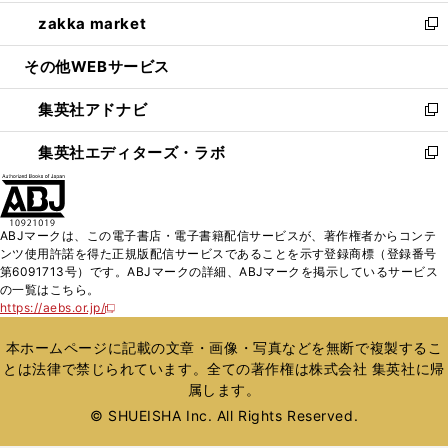
開
ウ
ン
ウ
し
zakka market
く
で
ド
ィ
い
新
開
ウ
ン
ウ
し
その他WEBサービス
く
で
ド
ィ
い
開
ウ
ン
ウ
集英社アドナビ
く
で
ド
ィ
新
開
ウ
ン
し
集英社エディターズ・ラボ
く
で
ド
い
新
開
ウ
ウ
し
く
で
ィ
い
開
ン
ウ
ABJマークは、この電子書店・電子書籍配信サービスが、著作権者からコンテ
く
ド
ィ
ンツ使用許諾を得た正規版配信サービスであることを示す登録商標（登録番号
ウ
ン
第6091713号）です。ABJマークの詳細、ABJマークを掲示しているサービス
で
ド
の一覧はこちら。
開
ウ
https://aebs.or.jp/
新
く
で
し
い
開
本ホームページに記載の文章・画像・写真などを無断で複製するこ
ウ
く
とは法律で禁じられています。全ての著作権は株式会社 集英社に帰
ィ
属します。
ン
ド
© SHUEISHA Inc. All Rights Reserved.
ウ
で