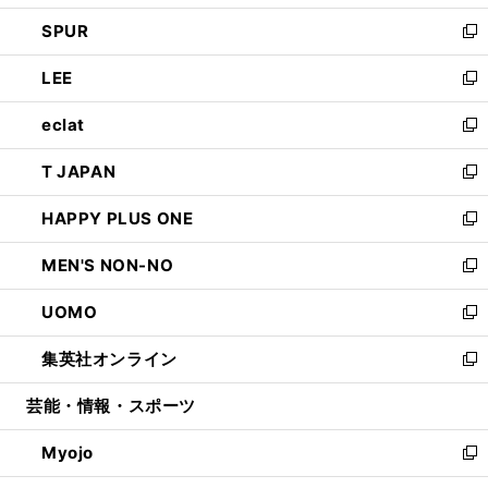
ウ
ン
ウ
し
SPUR
で
ド
ィ
い
新
開
ウ
ン
ウ
し
LEE
く
で
ド
ィ
い
新
開
ウ
ン
ウ
し
eclat
く
で
ド
ィ
い
新
開
ウ
ン
ウ
し
T JAPAN
く
で
ド
ィ
い
新
開
ウ
ン
ウ
し
HAPPY PLUS ONE
く
で
ド
ィ
い
新
開
ウ
ン
ウ
し
MEN'S NON-NO
く
で
ド
ィ
い
新
開
ウ
ン
ウ
し
UOMO
く
で
ド
ィ
い
新
開
ウ
ン
ウ
し
集英社オンライン
く
で
ド
ィ
い
新
開
ウ
ン
ウ
し
芸能・情報・スポーツ
く
で
ド
ィ
い
開
ウ
ン
ウ
Myojo
く
で
ド
ィ
新
開
ウ
ン
し