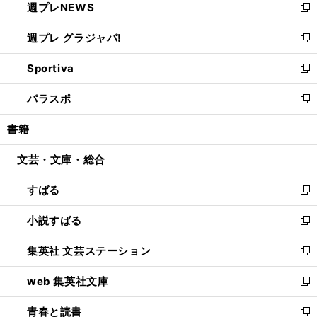
週プレNEWS
く
で
ド
い
新
開
ウ
ウ
し
週プレ グラジャパ!
く
で
ィ
い
新
開
ン
ウ
し
Sportiva
く
ド
ィ
い
新
ウ
ン
ウ
し
パラスポ
で
ド
ィ
い
新
開
ウ
ン
ウ
し
書籍
く
で
ド
ィ
い
開
ウ
ン
ウ
文芸・文庫・総合
く
で
ド
ィ
開
ウ
ン
すばる
く
で
ド
新
開
ウ
し
小説すばる
く
で
い
新
開
ウ
し
集英社 文芸ステーション
く
ィ
い
新
ン
ウ
し
web 集英社文庫
ド
ィ
い
新
ウ
ン
ウ
し
青春と読書
で
ド
ィ
い
新