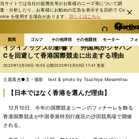
当サイトでは当社の提携先等がお客様のニーズ等について調
査・分析したり、お客様にお勧めの広告を表⽰する⽬的で Co
閉じ
okie を使⽤する場合があります。
詳しくはこちら
る
マイペ
web Sportiva (webスポルティーバ)
検索
メニュ
we
ー
競馬の記事一覧
競馬
イクイノックスの影響？ 外
b
ジ
競馬
ゴルフ
その他球技
その他競技
モーター
フォ
ス
イクイノックスの影響？ 外国馬がジャパン
ポ
Cを回避して香港国際競走に出走する理由
ル
テ
2023年12月09日 16:55 公開
2023年12月09日 17:41 更新
ィ
ー
土屋真光●文・撮影 text & photo by Tsuchiya Masamitsu
バ
【日本ではなく香港を選んだ理由】
12月10日、今年の国際競走シーンのフィナーレを飾る
香港国際競走が中国香港特別行政区の沙田競馬場で開催
される。