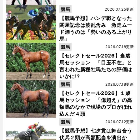
競馬
2026.07.25更新
【競馬予想】ハンデ戦となった
関屋記念は波乱含み 激走ムー
ド漂うのは「勢いのある上がり
馬」
競馬
2026.07.18更新
【セレクトセール2026】当歳
馬セッション 「目玉不在」と
言われた新種牡馬たちの評価は
いかに!?
競馬
2026.07.18更新
【セレクトセール2026】１歳
馬セッション 「億超え」の高
額馬のなかで現場のプロがほれ
込んだ４頭
競馬
2026.07.12更新
【競馬予想】七夕賞は舞台合う
伏兵２頭が高額配当を演出か