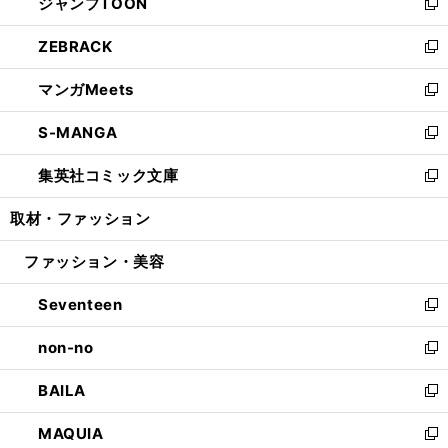
ジャンプTOON
く
で
ド
ィ
い
新
開
ウ
ン
ウ
し
ZEBRACK
く
で
ド
ィ
い
新
開
ウ
ン
ウ
し
マンガMeets
く
で
ド
ィ
い
新
開
ウ
ン
ウ
し
S-MANGA
く
で
ド
ィ
い
新
開
ウ
ン
ウ
し
集英社コミック文庫
く
で
ド
ィ
い
新
開
ウ
ン
ウ
し
取材・ファッション
く
で
ド
ィ
い
開
ウ
ン
ウ
ファッション・美容
く
で
ド
ィ
開
ウ
ン
Seventeen
く
で
ド
新
開
ウ
し
non-no
く
で
い
新
開
ウ
し
BAILA
く
ィ
い
新
ン
ウ
し
MAQUIA
ド
ィ
い
新