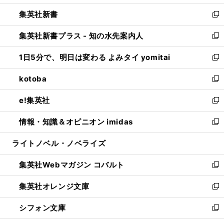
開
ウ
ウ
し
集英社新書
く
で
ィ
い
新
開
ン
ウ
し
集英社新書プラス - 知の水先案内人
く
ド
ィ
い
新
ウ
ン
ウ
し
1日5分で、明日は変わる よみタイ yomitai
で
ド
ィ
い
新
開
ウ
ン
ウ
し
kotoba
く
で
ド
ィ
い
新
開
ウ
ン
ウ
し
e!集英社
く
で
ド
ィ
い
新
開
ウ
ン
ウ
し
情報・知識＆オピニオン imidas
く
で
ド
ィ
い
新
開
ウ
ン
ウ
し
ライトノベル・ノベライズ
く
で
ド
ィ
い
開
ウ
ン
ウ
集英社Webマガジン コバルト
く
で
ド
ィ
新
開
ウ
ン
し
集英社オレンジ文庫
く
で
ド
い
新
開
ウ
ウ
し
シフォン文庫
く
で
ィ
い
新
開
ン
ウ
し