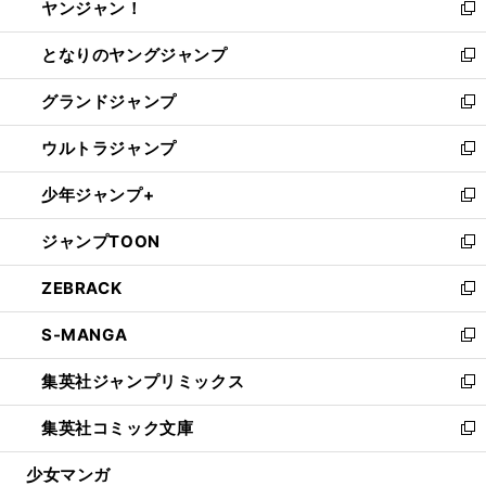
ヤンジャン！
く
で
ィ
い
新
開
ン
ウ
し
となりのヤングジャンプ
く
ド
ィ
い
新
ウ
ン
ウ
し
グランドジャンプ
で
ド
ィ
い
新
開
ウ
ン
ウ
し
ウルトラジャンプ
く
で
ド
ィ
い
新
開
ウ
ン
ウ
し
少年ジャンプ+
く
で
ド
ィ
い
新
開
ウ
ン
ウ
し
ジャンプTOON
く
で
ド
ィ
い
新
開
ウ
ン
ウ
し
ZEBRACK
く
で
ド
ィ
い
新
開
ウ
ン
ウ
し
S-MANGA
く
で
ド
ィ
い
新
開
ウ
ン
ウ
し
集英社ジャンプリミックス
く
で
ド
ィ
い
新
開
ウ
ン
ウ
し
集英社コミック文庫
く
で
ド
ィ
い
新
開
ウ
ン
ウ
し
少女マンガ
く
で
ド
ィ
い