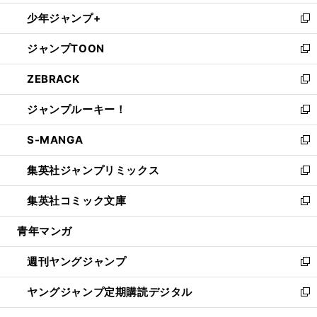
ウ
ン
ウ
し
少年ジャンプ+
で
ド
ィ
い
新
開
ウ
ン
ウ
し
ジャンプTOON
く
で
ド
ィ
い
新
開
ウ
ン
ウ
し
ZEBRACK
く
で
ド
ィ
い
新
開
ウ
ン
ウ
し
ジャンプルーキー！
く
で
ド
ィ
い
新
開
ウ
ン
ウ
し
S-MANGA
く
で
ド
ィ
い
新
開
ウ
ン
ウ
し
集英社ジャンプリミックス
く
で
ド
ィ
い
新
開
ウ
ン
ウ
し
集英社コミック文庫
く
で
ド
ィ
い
新
開
ウ
ン
ウ
し
青年マンガ
く
で
ド
ィ
い
開
ウ
ン
ウ
週刊ヤングジャンプ
く
で
ド
ィ
新
開
ウ
ン
し
ヤングジャンプ定期購読デジタル
く
で
ド
い
新
開
ウ
ウ
し