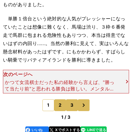
ものがありました。
単勝１倍台という絶対的な人気がプレッシャーになっ
ていたことは想像に難くなく、馬場は渋り、３枠６番発
走で馬群に包まれる危険性もありつつ、本当は得意でな
いはずの内回り......。当然の勝利に見えて、実はいろんな
懸念材料があったはずです。にもかかわらず、すばらし
い騎乗でリバティアイランドを勝利に導きました。
次のページへ
かつて女流棋士だった私の経験から言えば、"勝っ
て当たり前"と思われる勝負は難しい。メンタル的
に勝ち方がわからなくなるような、謎のプレッシャ
ーを感じることがよくあります。 あれだけ強けれ
次
1
2
3
のページへ
ば、勝って当た
1 / 3
いいね
Xでポストする
LINEで送る
line
faceboo
x