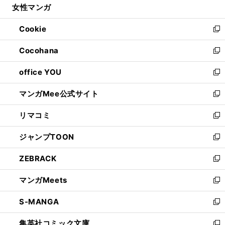
女性マンガ
く
で
ド
ィ
い
開
ウ
ン
ウ
Cookie
く
で
ド
ィ
新
開
ウ
ン
し
Cocohana
く
で
ド
い
新
開
ウ
ウ
し
office YOU
く
で
ィ
い
新
開
ン
ウ
し
マンガMee公式サイト
く
ド
ィ
い
新
ウ
ン
ウ
し
リマコミ
で
ド
ィ
い
新
開
ウ
ン
ウ
し
ジャンプTOON
く
で
ド
ィ
い
新
開
ウ
ン
ウ
し
ZEBRACK
く
で
ド
ィ
い
新
開
ウ
ン
ウ
し
マンガMeets
く
で
ド
ィ
い
新
開
ウ
ン
ウ
し
S-MANGA
く
で
ド
ィ
い
新
開
ウ
ン
ウ
し
集英社コミック文庫
く
で
ド
ィ
い