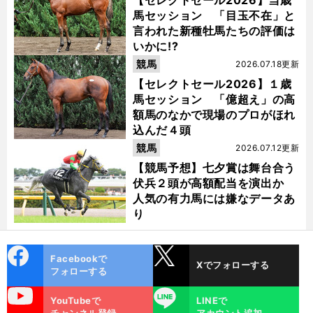
馬セッション 「目玉不在」と
言われた新種牡馬たちの評価は
いかに!?
競馬
2026.07.18更新
【セレクトセール2026】１歳
馬セッション 「億超え」の高
額馬のなかで現場のプロがほれ
込んだ４頭
競馬
2026.07.12更新
【競馬予想】七夕賞は舞台合う
伏兵２頭が高額配当を演出か
人気の有力馬には嫌なデータあ
り
cebo
X
Facebookで
Xでフォローする
ok
フォローする
uTube
LINE
YouTubeで
LINEで
チャンネル登録
アカウント追加