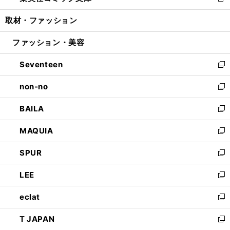
新
開
ウ
ン
ウ
し
取材・ファッション
く
で
ド
ィ
い
開
ウ
ン
ウ
ファッション・美容
く
で
ド
ィ
開
ウ
ン
Seventeen
く
で
ド
新
開
ウ
し
non-no
く
で
い
新
開
ウ
し
BAILA
く
ィ
い
新
ン
ウ
し
MAQUIA
ド
ィ
い
新
ウ
ン
ウ
し
SPUR
で
ド
ィ
い
新
開
ウ
ン
ウ
し
LEE
く
で
ド
ィ
い
新
開
ウ
ン
ウ
し
eclat
く
で
ド
ィ
い
新
開
ウ
ン
ウ
し
T JAPAN
く
で
ド
ィ
い
新
開