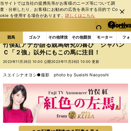
当サイトでは当社の提携先等がお客様のニーズ等について調
査・分析したり、お客様にお勧めの広告を表⽰する⽬的で Co
閉じ
okie を使⽤する場合があります。
詳しくはこちら
る
マイペ
web Sportiva (webスポルティーバ)
検索
メニュ
we
ー
競馬の記事一覧
競馬
竹俣紅アナが語る競馬研究の
b
ジ
競馬
ゴルフ
その他球技
その他競技
モーター
フォ
ス
竹俣紅アナが語る競馬研究の喜び ジャパン
ポ
Ｃ「２強」以外にもこの馬に注目！
ル
テ
2023年11月26日 10:00 公開
2023年11月26日 10:00 更新
ィ
ー
スエイシナオヨシ●撮影 photo by Sueishi Naoyoshi
バ