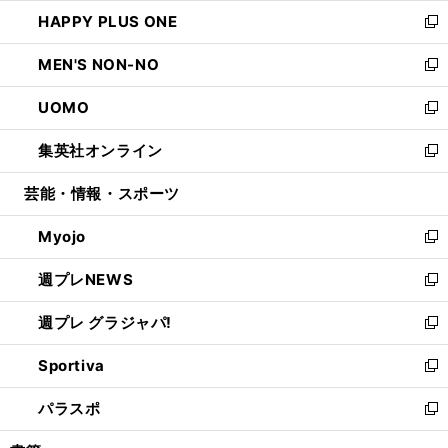
ウ
ン
ウ
し
HAPPY PLUS ONE
く
で
ド
ィ
い
新
開
ウ
ン
ウ
し
MEN'S NON-NO
く
で
ド
ィ
い
新
開
ウ
ン
ウ
し
UOMO
く
で
ド
ィ
い
新
開
ウ
ン
ウ
し
集英社オンライン
く
で
ド
ィ
い
新
開
ウ
ン
ウ
し
芸能・情報・スポーツ
く
で
ド
ィ
い
開
ウ
ン
ウ
Myojo
く
で
ド
ィ
新
開
ウ
ン
し
週プレNEWS
く
で
ド
い
新
開
ウ
ウ
し
週プレ グラジャパ!
く
で
ィ
い
新
開
ン
ウ
し
Sportiva
く
ド
ィ
い
新
ウ
ン
ウ
し
パラスポ
で
ド
ィ
い
新
開
ウ
ン
ウ
し