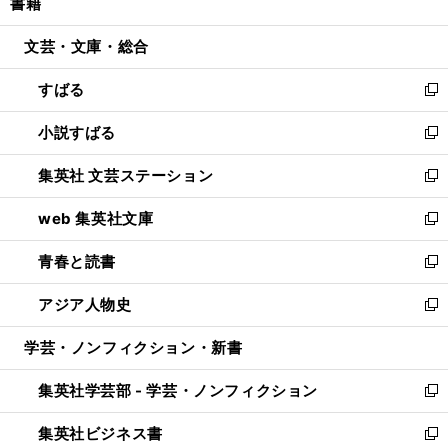
書籍
く
で
ド
ィ
い
開
ウ
ン
ウ
文芸・文庫・総合
く
で
ド
ィ
開
ウ
ン
すばる
く
で
ド
新
開
ウ
し
小説すばる
く
で
い
新
開
ウ
し
集英社 文芸ステーション
く
ィ
い
新
ン
ウ
し
web 集英社文庫
ド
ィ
い
新
ウ
ン
ウ
し
青春と読書
で
ド
ィ
い
新
開
ウ
ン
ウ
し
アジア人物史
く
で
ド
ィ
い
新
開
ウ
ン
ウ
し
学芸・ノンフィクション・新書
く
で
ド
ィ
い
開
ウ
ン
ウ
集英社学芸部 - 学芸・ノンフィクション
く
で
ド
ィ
新
開
ウ
ン
し
集英社ビジネス書
く
で
ド
い
新