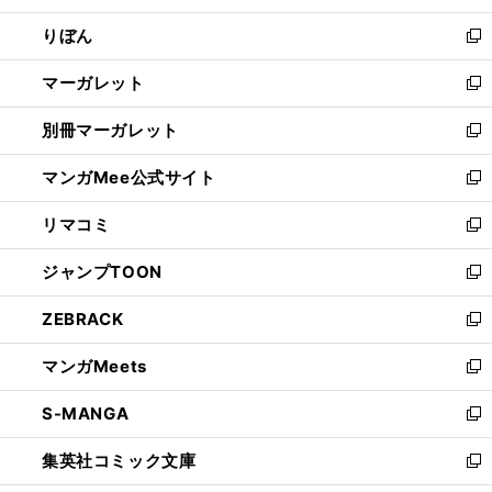
開
ウ
ン
ウ
りぼん
く
で
ド
ィ
新
開
ウ
ン
し
マーガレット
く
で
ド
い
新
開
ウ
ウ
し
別冊マーガレット
く
で
ィ
い
新
開
ン
ウ
し
マンガMee公式サイト
く
ド
ィ
い
新
ウ
ン
ウ
し
リマコミ
で
ド
ィ
い
新
開
ウ
ン
ウ
し
ジャンプTOON
く
で
ド
ィ
い
新
開
ウ
ン
ウ
し
ZEBRACK
く
で
ド
ィ
い
新
開
ウ
ン
ウ
し
マンガMeets
く
で
ド
ィ
い
新
開
ウ
ン
ウ
し
S-MANGA
く
で
ド
ィ
い
新
開
ウ
ン
ウ
し
集英社コミック文庫
く
で
ド
ィ
い
新
開
ウ
ン
ウ
し