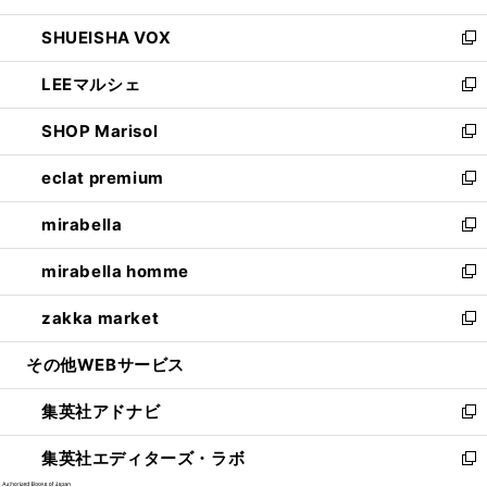
ウ
ン
ウ
し
SHUEISHA VOX
で
ド
ィ
い
新
開
ウ
ン
ウ
し
LEEマルシェ
く
で
ド
ィ
い
新
開
ウ
ン
ウ
し
SHOP Marisol
く
で
ド
ィ
い
新
開
ウ
ン
ウ
し
eclat premium
く
で
ド
ィ
い
新
開
ウ
ン
ウ
し
mirabella
く
で
ド
ィ
い
新
開
ウ
ン
ウ
し
mirabella homme
く
で
ド
ィ
い
新
開
ウ
ン
ウ
し
zakka market
く
で
ド
ィ
い
新
開
ウ
ン
ウ
し
その他WEBサービス
く
で
ド
ィ
い
開
ウ
ン
ウ
集英社アドナビ
く
で
ド
ィ
新
開
ウ
ン
し
集英社エディターズ・ラボ
く
で
ド
い
新
開
ウ
ウ
し