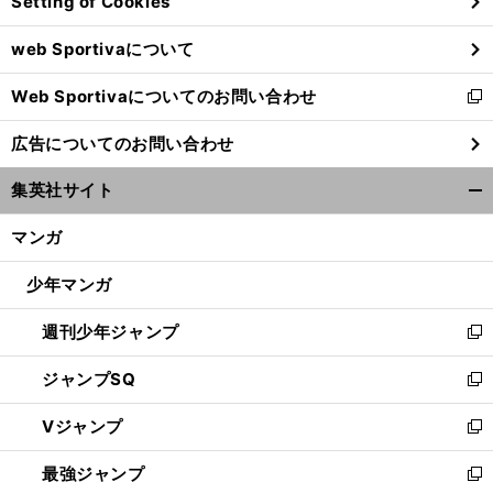
Setting of Cookies
ド
ウ
web Sportivaについて
で
開
Web Sportivaについてのお問い合わせ
く
新
し
広告についてのお問い合わせ
い
ウ
集英社サイト
ィ
開
ン
く/
マンガ
ド
閉
ウ
じ
少年マンガ
で
る
開
週刊少年ジャンプ
く
新
し
ジャンプSQ
い
新
ウ
し
Vジャンプ
ィ
い
新
ン
ウ
し
最強ジャンプ
ド
ィ
い
新