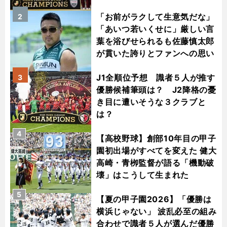
「お前がラクして生意気だな」
2
「あいつ若いくせに」厳しい言
葉を浴びせられるも佐藤慎太郎
が貫いた誇りとファンへの思い
J1全順位予想 識者５人が推す
3
優勝候補筆頭は？ J2降格の憂
き目に遭いそうな３クラブと
は？
4
【高校野球】創部10年目の甲子
園初出場がすべてを変えた 健大
高崎・青栁監督が語る「機動破
壊」はこうして生まれた
5
【夏の甲子園2026】「優勝は
横浜じゃない」 波乱必至の組み
合わせで識者５人が選んだ優勝