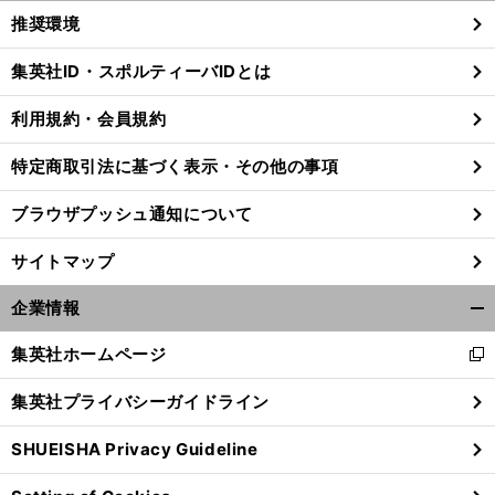
く/
推奨環境
閉
じ
集英社ID・スポルティーバIDとは
る
利用規約・会員規約
特定商取引法に基づく表示・その他の事項
ブラウザプッシュ通知について
サイトマップ
企業情報
開
く/
集英社ホームページ
新
閉
し
じ
集英社プライバシーガイドライン
い
る
ウ
SHUEISHA Privacy Guideline
ィ
ン