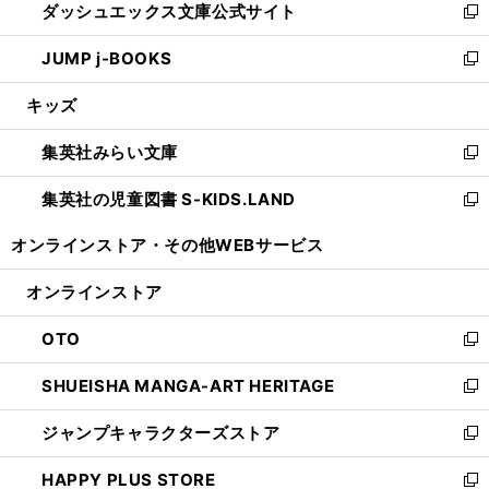
ダッシュエックス文庫公式サイト
く
ド
ィ
い
新
ウ
ン
ウ
し
JUMP j-BOOKS
で
ド
ィ
い
新
開
ウ
ン
ウ
し
キッズ
く
で
ド
ィ
い
開
ウ
ン
ウ
集英社みらい文庫
く
で
ド
ィ
新
開
ウ
ン
し
集英社の児童図書 S-KIDS.LAND
く
で
ド
い
新
開
ウ
ウ
し
オンラインストア・
その他WEBサービス
く
で
ィ
い
開
ン
ウ
オンラインストア
く
ド
ィ
ウ
ン
OTO
で
ド
新
開
ウ
し
SHUEISHA MANGA-ART HERITAGE
く
で
い
新
開
ウ
し
ジャンプキャラクターズストア
く
ィ
い
新
ン
ウ
し
HAPPY PLUS STORE
ド
ィ
い
新