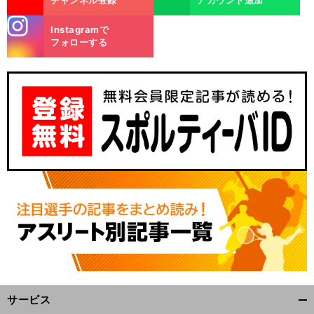
stagra
Instagramで
m
フォローする
身
」
前
へ
サービス
開