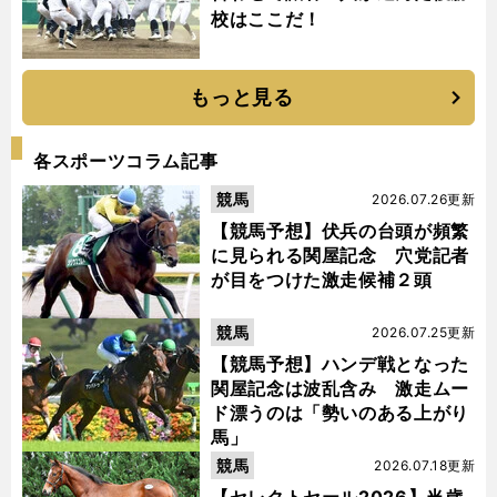
校はここだ！
もっと見る
各スポーツコラム記事
競馬
2026.07.26更新
【競馬予想】伏兵の台頭が頻繁
に見られる関屋記念 穴党記者
が目をつけた激走候補２頭
競馬
2026.07.25更新
【競馬予想】ハンデ戦となった
関屋記念は波乱含み 激走ムー
ド漂うのは「勢いのある上がり
馬」
競馬
2026.07.18更新
【セレクトセール2026】当歳