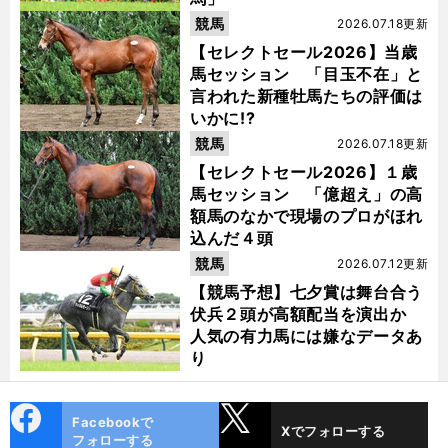
競馬
2026.07.18更新
【セレクトセール2026】当歳
馬セッション 「目玉不在」と
言われた新種牡馬たちの評価は
いかに!?
競馬
2026.07.18更新
【セレクトセール2026】１歳
馬セッション 「億超え」の高
額馬のなかで現場のプロがほれ
込んだ４頭
競馬
2026.07.12更新
【競馬予想】七夕賞は舞台合う
伏兵２頭が高額配当を演出か
人気の有力馬には嫌なデータあ
り
cebo
X
Facebookで
Xでフォローする
ok
フォローする