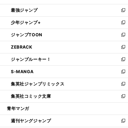
ン
ウ
し
最強ジャンプ
ド
ィ
い
新
ウ
ン
ウ
し
少年ジャンプ+
で
ド
ィ
い
新
開
ウ
ン
ウ
し
ジャンプTOON
く
で
ド
ィ
い
新
開
ウ
ン
ウ
し
ZEBRACK
く
で
ド
ィ
い
新
開
ウ
ン
ウ
し
ジャンプルーキー！
く
で
ド
ィ
い
新
開
ウ
ン
ウ
し
S-MANGA
く
で
ド
ィ
い
新
開
ウ
ン
ウ
し
集英社ジャンプリミックス
く
で
ド
ィ
い
新
開
ウ
ン
ウ
し
集英社コミック文庫
く
で
ド
ィ
い
新
開
ウ
ン
ウ
し
青年マンガ
く
で
ド
ィ
い
開
ウ
ン
ウ
週刊ヤングジャンプ
く
で
ド
ィ
新
開
ウ
ン
し