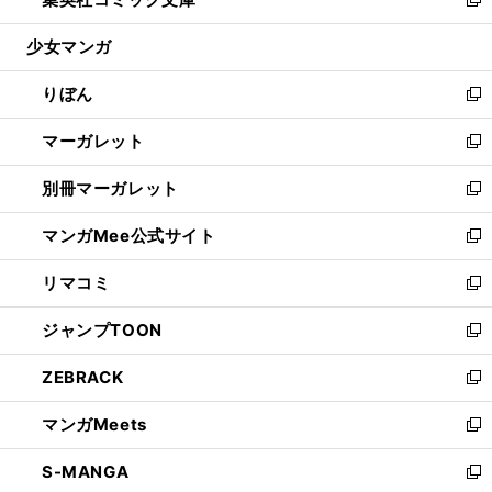
ド
ィ
い
新
開
ウ
ン
ウ
し
少女マンガ
く
で
ド
ィ
い
開
ウ
ン
ウ
りぼん
く
で
ド
ィ
新
開
ウ
ン
し
マーガレット
く
で
ド
い
新
開
ウ
ウ
し
別冊マーガレット
く
で
ィ
い
新
開
ン
ウ
し
マンガMee公式サイト
く
ド
ィ
い
新
ウ
ン
ウ
し
リマコミ
で
ド
ィ
い
新
開
ウ
ン
ウ
し
ジャンプTOON
く
で
ド
ィ
い
新
開
ウ
ン
ウ
し
ZEBRACK
く
で
ド
ィ
い
新
開
ウ
ン
ウ
し
マンガMeets
く
で
ド
ィ
い
新
開
ウ
ン
ウ
し
S-MANGA
く
で
ド
ィ
い
新