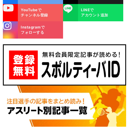
uTube
LINE
YouTubeで
LINEで
チャンネル登録
アカウント追加
stagra
Instagramで
m
フォローする