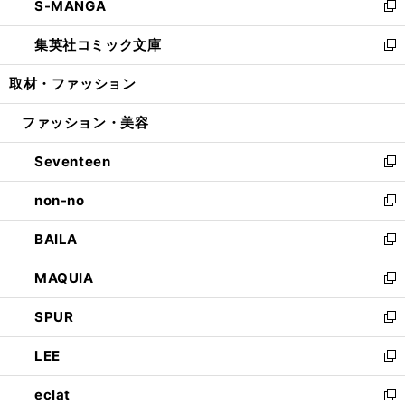
S-MANGA
く
で
ド
ィ
い
新
開
ウ
ン
ウ
し
集英社コミック文庫
く
で
ド
ィ
い
新
開
ウ
ン
ウ
し
取材・ファッション
く
で
ド
ィ
い
開
ウ
ン
ウ
ファッション・美容
く
で
ド
ィ
開
ウ
ン
Seventeen
く
で
ド
新
開
ウ
し
non-no
く
で
い
新
開
ウ
し
BAILA
く
ィ
い
新
ン
ウ
し
MAQUIA
ド
ィ
い
新
ウ
ン
ウ
し
SPUR
で
ド
ィ
い
新
開
ウ
ン
ウ
し
LEE
く
で
ド
ィ
い
新
開
ウ
ン
ウ
し
eclat
く
で
ド
ィ
い
新