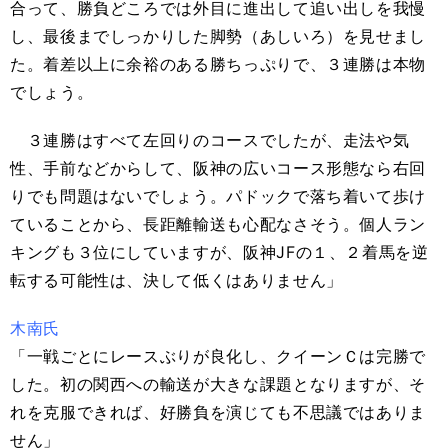
合って、勝負どころでは外目に進出して追い出しを我慢
し、最後までしっかりした脚勢（あしいろ）を見せまし
た。着差以上に余裕のある勝ちっぷりで、３連勝は本物
でしょう。
３連勝はすべて左回りのコースでしたが、走法や気
性、手前などからして、阪神の広いコース形態なら右回
りでも問題はないでしょう。パドックで落ち着いて歩け
ていることから、長距離輸送も心配なさそう。個人ラン
キングも３位にしていますが、阪神JFの１、２着馬を逆
転する可能性は、決して低くはありません」
木南氏
「一戦ごとにレースぶりが良化し、クイーンＣは完勝で
した。初の関西への輸送が大きな課題となりますが、そ
れを克服できれば、好勝負を演じても不思議ではありま
せん」