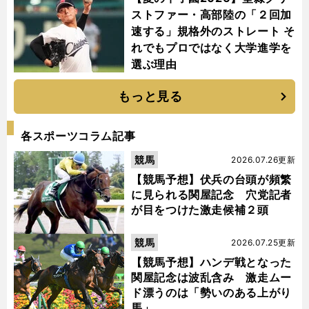
ストファー・高部陸の「２回加
速する」規格外のストレート そ
れでもプロではなく大学進学を
選ぶ理由
もっと見る
各スポーツコラム記事
競馬
2026.07.26更新
【競馬予想】伏兵の台頭が頻繁
に見られる関屋記念 穴党記者
が目をつけた激走候補２頭
競馬
2026.07.25更新
【競馬予想】ハンデ戦となった
関屋記念は波乱含み 激走ムー
ド漂うのは「勢いのある上がり
馬」