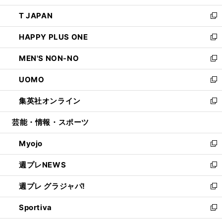
開
ウ
ン
ウ
し
T JAPAN
く
で
ド
ィ
い
新
開
ウ
ン
ウ
し
HAPPY PLUS ONE
く
で
ド
ィ
い
新
開
ウ
ン
ウ
し
MEN'S NON-NO
く
で
ド
ィ
い
新
開
ウ
ン
ウ
し
UOMO
く
で
ド
ィ
い
新
開
ウ
ン
ウ
し
集英社オンライン
く
で
ド
ィ
い
新
開
ウ
ン
ウ
し
芸能・情報・スポーツ
く
で
ド
ィ
い
開
ウ
ン
ウ
Myojo
く
で
ド
ィ
新
開
ウ
ン
し
週プレNEWS
く
で
ド
い
新
開
ウ
ウ
し
週プレ グラジャパ!
く
で
ィ
い
新
開
ン
ウ
し
Sportiva
く
ド
ィ
い
新
ウ
ン
ウ
し