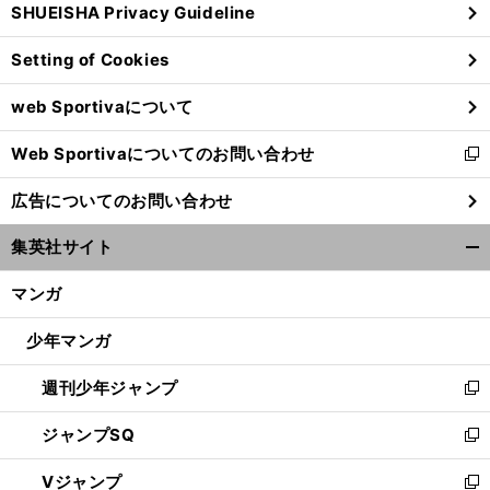
SHUEISHA Privacy Guideline
ィ
ン
Setting of Cookies
ド
ウ
web Sportivaについて
で
開
Web Sportivaについてのお問い合わせ
く
新
し
広告についてのお問い合わせ
い
ウ
集英社サイト
ィ
開
ン
く/
マンガ
ド
閉
ウ
じ
少年マンガ
で
る
開
週刊少年ジャンプ
く
新
し
ジャンプSQ
い
新
ウ
し
Vジャンプ
ィ
い
新