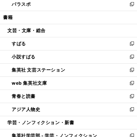
パラスポ
で
ド
ィ
い
新
開
ウ
ン
ウ
し
書籍
く
で
ド
ィ
い
開
ウ
ン
ウ
文芸・文庫・総合
く
で
ド
ィ
開
ウ
ン
すばる
く
で
ド
新
開
ウ
し
小説すばる
く
で
い
新
開
ウ
し
集英社 文芸ステーション
く
ィ
い
新
ン
ウ
し
web 集英社文庫
ド
ィ
い
新
ウ
ン
ウ
し
青春と読書
で
ド
ィ
い
新
開
ウ
ン
ウ
し
アジア人物史
く
で
ド
ィ
い
新
開
ウ
ン
ウ
し
学芸・ノンフィクション・新書
く
で
ド
ィ
い
開
ウ
ン
ウ
集英社学芸部 - 学芸・ノンフィクション
く
で
ド
ィ
新