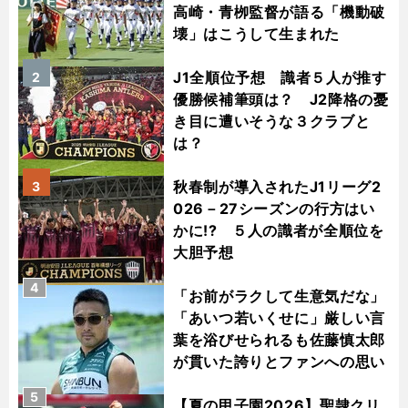
高崎・青栁監督が語る「機動破
壊」はこうして生まれた
J1全順位予想 識者５人が推す
2
優勝候補筆頭は？ J2降格の憂
き目に遭いそうな３クラブと
は？
秋春制が導入されたJ1リーグ2
3
026－27シーズンの行方はい
かに!? ５人の識者が全順位を
大胆予想
4
「お前がラクして生意気だな」
「あいつ若いくせに」厳しい言
葉を浴びせられるも佐藤慎太郎
が貫いた誇りとファンへの思い
5
【夏の甲子園2026】聖隷クリ