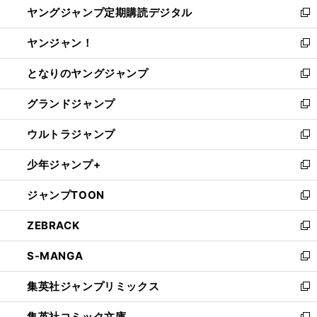
ヤングジャンプ定期購読デジタル
く
で
ド
い
新
開
ウ
ウ
し
ヤンジャン！
く
で
ィ
い
新
開
ン
ウ
し
となりのヤングジャンプ
く
ド
ィ
い
新
ウ
ン
ウ
し
グランドジャンプ
で
ド
ィ
い
新
開
ウ
ン
ウ
し
ウルトラジャンプ
く
で
ド
ィ
い
新
開
ウ
ン
ウ
し
少年ジャンプ+
く
で
ド
ィ
い
新
開
ウ
ン
ウ
し
ジャンプTOON
く
で
ド
ィ
い
新
開
ウ
ン
ウ
し
ZEBRACK
く
で
ド
ィ
い
新
開
ウ
ン
ウ
し
S-MANGA
く
で
ド
ィ
い
新
開
ウ
ン
ウ
し
集英社ジャンプリミックス
く
で
ド
ィ
い
新
開
ウ
ン
ウ
し
集英社コミック文庫
く
で