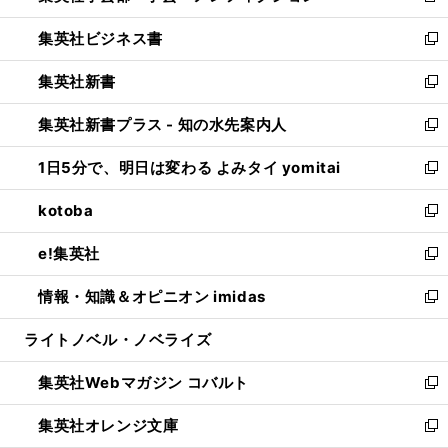
開
ウ
ン
し
集英社ビジネス書
く
で
ド
い
新
開
ウ
ウ
し
集英社新書
く
で
ィ
い
新
開
ン
ウ
し
集英社新書プラス - 知の水先案内人
く
ド
ィ
い
新
ウ
ン
ウ
し
1日5分で、明日は変わる よみタイ yomitai
で
ド
ィ
い
新
開
ウ
ン
ウ
し
kotoba
く
で
ド
ィ
い
新
開
ウ
ン
ウ
し
e!集英社
く
で
ド
ィ
い
新
開
ウ
ン
ウ
し
情報・知識＆オピニオン imidas
く
で
ド
ィ
い
新
開
ウ
ン
ウ
し
ライトノベル・ノベライズ
く
で
ド
ィ
い
開
ウ
ン
ウ
集英社Webマガジン コバルト
く
で
ド
ィ
新
開
ウ
ン
し
集英社オレンジ文庫
く
で
ド
い
新
開
ウ