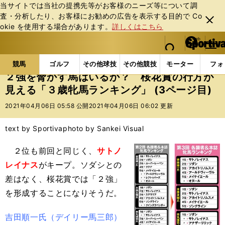
当サイトでは当社の提携先等がお客様のニーズ等について調
査・分析したり、お客様にお勧めの広告を表⽰する⽬的で Co
閉じ
okie を使⽤する場合があります。
詳しくはこちら
る
マイペ
web Sportiva (webスポルティーバ)
検索
メニュ
we
ー
競馬の記事一覧
競馬
２強を脅かす馬はいるか？ 
b
ジ
競馬
ゴルフ
その他球技
その他競技
モーター
フォ
ス
２強を脅かす馬はいるか？ 桜花賞の行方が
ポ
見える「３歳牝馬ランキング」 (3ページ目)
ル
テ
2021年04月06日 05:58 公開
2021年04月06日 06:02 更新
ィ
ー
text by Sportiva
photo by Sankei Visual
バ
２位も前回と同じく、
サトノ
レイナス
がキープ。ソダシとの
差はなく、桜花賞では「２強」
を形成することになりそうだ。
吉田順一氏（デイリー馬三郎）