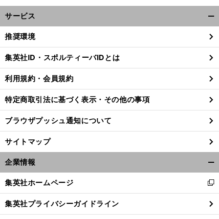
サービス
開
く/
推奨環境
閉
じ
集英社ID・スポルティーバIDとは
る
利用規約・会員規約
前
へ
特定商取引法に基づく表示・その他の事項
ブラウザプッシュ通知について
サイトマップ
企業情報
開
く/
集英社ホームページ
新
閉
し
じ
集英社プライバシーガイドライン
い
る
ウ