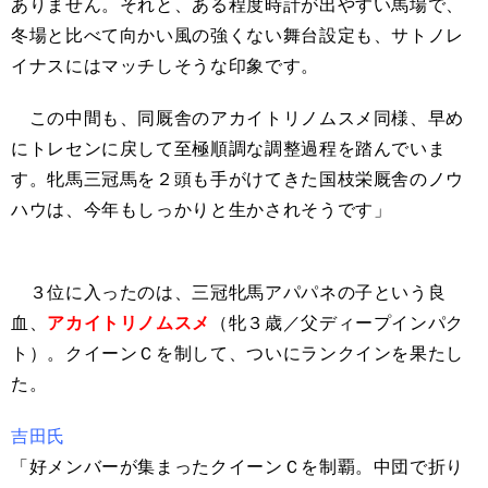
ありません。それと、ある程度時計が出やすい馬場で、
冬場と比べて向かい風の強くない舞台設定も、サトノレ
イナスにはマッチしそうな印象です。
この中間も、同厩舎のアカイトリノムスメ同様、早め
にトレセンに戻して至極順調な調整過程を踏んでいま
す。牝馬三冠馬を２頭も手がけてきた国枝栄厩舎のノウ
ハウは、今年もしっかりと生かされそうです」
３位に入ったのは、三冠牝馬アパパネの子という良
血、
アカイトリノムスメ
（牝３歳／父ディープインパク
ト）。クイーンＣを制して、ついにランクインを果たし
た。
吉田氏
「好メンバーが集まったクイーンＣを制覇。中団で折り