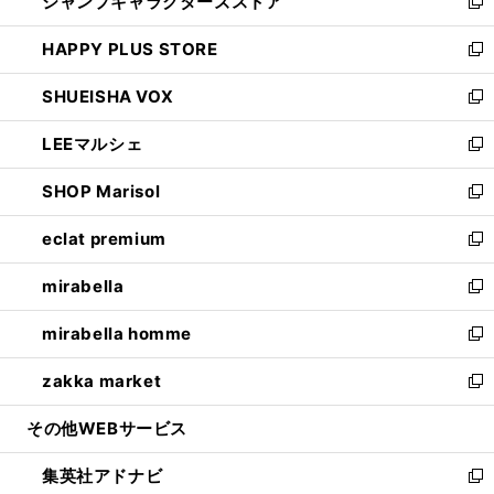
ジャンプキャラクターズストア
く
ィ
い
新
ン
ウ
し
HAPPY PLUS STORE
ド
ィ
い
新
ウ
ン
ウ
し
SHUEISHA VOX
で
ド
ィ
い
新
開
ウ
ン
ウ
し
LEEマルシェ
く
で
ド
ィ
い
新
開
ウ
ン
ウ
し
SHOP Marisol
く
で
ド
ィ
い
新
開
ウ
ン
ウ
し
eclat premium
く
で
ド
ィ
い
新
開
ウ
ン
ウ
し
mirabella
く
で
ド
ィ
い
新
開
ウ
ン
ウ
し
mirabella homme
く
で
ド
ィ
い
新
開
ウ
ン
ウ
し
zakka market
く
で
ド
ィ
い
新
開
ウ
ン
ウ
し
その他WEBサービス
く
で
ド
ィ
い
開
ウ
ン
ウ
集英社アドナビ
く
で
ド
ィ
新