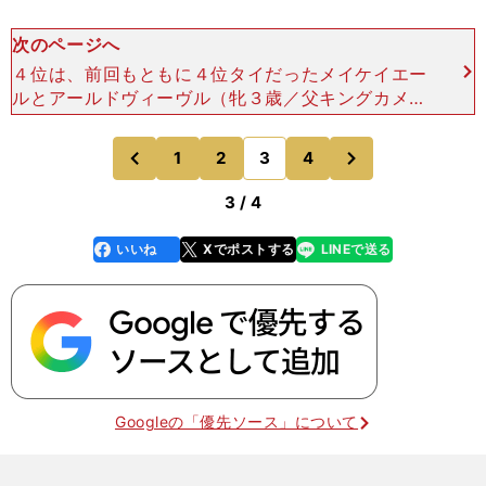
次のページへ
４位は、前回もともに４位タイだったメイケイエー
ルとアールドヴィーヴル（牝３歳／父キングカメハ
メハ）の２頭。メイケイエールはチューリップ賞で
１着となり、アールドヴィーヴルはクイーンＣで２
次
1
2
3
4
のページへ
のページへ
着と好走して、と
前
3 / 4
いいね
Xでポストする
LINEで送る
line
faceboo
x
k
Googleの「優先ソース」について