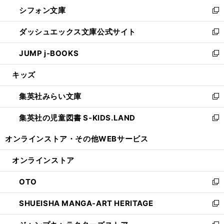
ウ
し
シフォン文庫
く
で
ィ
い
新
開
ン
ウ
し
ダッシュエックス文庫公式サイト
く
ド
ィ
い
新
ウ
ン
ウ
し
JUMP j-BOOKS
で
ド
ィ
い
新
開
ウ
ン
ウ
し
キッズ
く
で
ド
ィ
い
開
ウ
ン
ウ
集英社みらい文庫
く
で
ド
ィ
新
開
ウ
ン
し
集英社の児童図書 S-KIDS.LAND
く
で
ド
い
新
開
ウ
ウ
し
オンラインストア・
その他WEBサービス
く
で
ィ
い
開
ン
ウ
オンラインストア
く
ド
ィ
ウ
ン
OTO
で
ド
新
開
ウ
し
SHUEISHA MANGA-ART HERITAGE
く
で
い
新
開
ウ
し