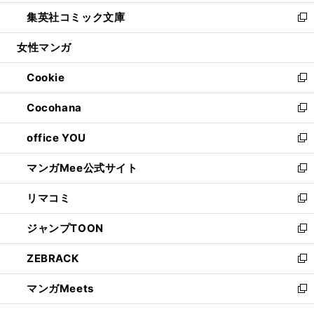
開
ウ
ン
ウ
し
集英社コミック文庫
く
で
ド
ィ
い
新
開
ウ
ン
ウ
し
女性マンガ
く
で
ド
ィ
い
開
ウ
ン
ウ
Cookie
く
で
ド
ィ
新
開
ウ
ン
し
Cocohana
く
で
ド
い
新
開
ウ
ウ
し
office YOU
く
で
ィ
い
新
開
ン
ウ
し
マンガMee公式サイト
く
ド
ィ
い
新
ウ
ン
ウ
し
リマコミ
で
ド
ィ
い
新
開
ウ
ン
ウ
し
ジャンプTOON
く
で
ド
ィ
い
新
開
ウ
ン
ウ
し
ZEBRACK
く
で
ド
ィ
い
新
開
ウ
ン
ウ
し
マンガMeets
く
で
ド
ィ
い
新
開
ウ
ン
ウ
し