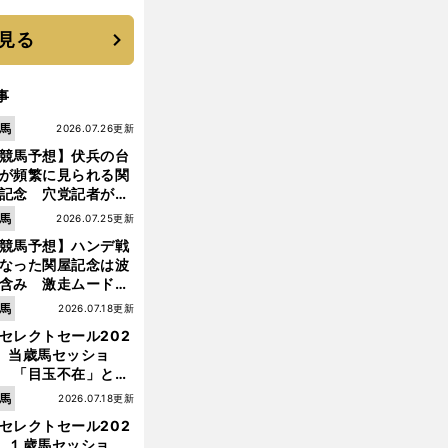
機動破壊」はこうし
生まれた
見る
事
馬
2026.07.26更新
競馬予想】伏兵の台
が頻繁に見られる関
記念 穴党記者が目
つけた激走候補２頭
馬
2026.07.25更新
競馬予想】ハンデ戦
なった関屋記念は波
含み 激走ムード漂
のは「勢いのある上
馬
2026.07.18更新
り馬」
セレクトセール202
】当歳馬セッショ
 「目玉不在」と言
有
。
.
.
.
馬記念はアーモンドアイと接戦を演じた馬たちが中心
なかでも穴は
れた新種牡馬たちの
馬
2026.07.18更新
価はいかに!?
セレクトセール202
】１歳馬セッショ