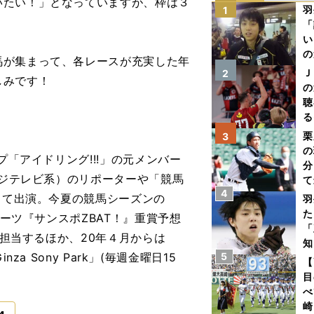
いたい！」となっていますが、枠は３
羽
1
「
い
の
が集まって、各レースが充実した年
Ｊ
2
しみです！
の
聴
る
い
栗
3
の
プ「アイドリング!!!」の元メンバー
分
フジテレビ系）のリポーターや「競馬
て
4
球
して出演。今夏の競馬シーズンの
羽
た
ポーツ『サンスポZBAT！』重賞予想
「
を担当するほか、20年４月からは
知
 Ginza Sony Park」(毎週金曜日15
5
【
目
べ
崎