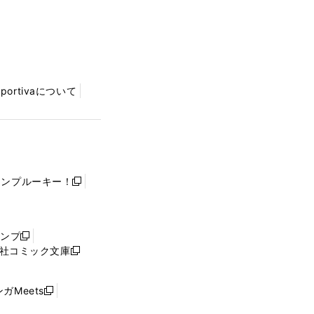
Sportivaについて
ャンプルーキー！
新
し
い
ウ
ャンプ
新
ィ
社コミック文庫
し
新
ン
い
し
ド
ウ
い
ウ
ガMeets
新
ィ
ウ
で
し
ン
ィ