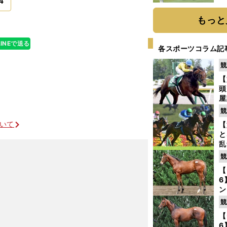
4
「
て
もっと
LINEで送る
各スポーツコラム記
競
【
頭
屋
を
競
ついて
【
と
乱
う
競
が
【
6
ン
わ
競
評
【
6