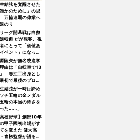
生結弦を覚醒させた
誰かのために」の思
 五輪連覇の偉業へ
道のり
リーグ開幕戦は白熱
逆転劇 だが観客、視
者にとって「価値あ
イベント」になって
たか
原陵矢が無名校進学
理由は「自転車で13
」 春江工出身とし
最初で最後のプロ野
選手となった
生結弦が一時は諦め
ソチ五輪の金メダル
五輪の本当の怖さを
った......」
高校野球】創部10年
の甲子園初出場がす
てを変えた 健大高
・青栁監督が語る