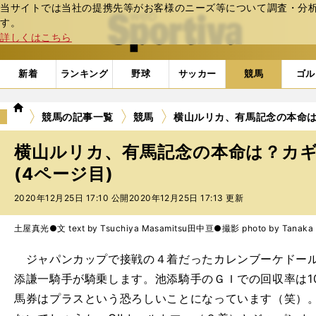
当サイトでは当社の提携先等がお客様のニーズ等について調査・分析し
web Sportiva (webスポルティーバ)
す。
詳しくはこちら
新着
ランキング
野球
サッカー
競馬
ゴル
we
競馬の記事一覧
競馬
横山ルリカ、有馬記念の本命
b
ス
横山ルリカ、有馬記念の本命は？カ
ポ
ル
(4ページ目)
テ
2020年12月25日 17:10 公開
2020年12月25日 17:13 更新
ィ
ー
バ
土屋真光●文 text by Tsuchiya Masamitsu
田中亘●撮影 photo by Tanaka 
ジャパンカップで接戦の４着だったカレンブーケドール
添謙一騎手が騎乗します。池添騎手のＧＩでの回収率は1
馬券はプラスという恐ろしいことになっています（笑）