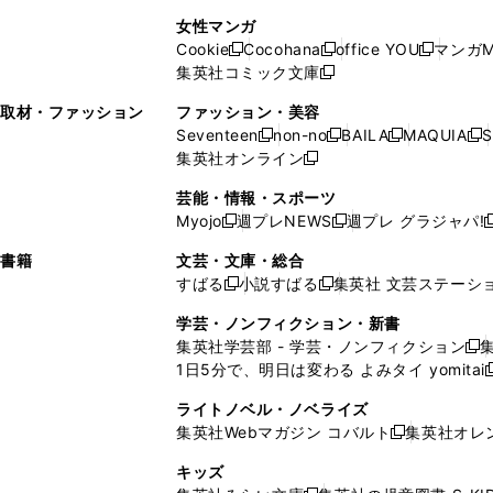
で
開
開
で
い
し
い
し
ン
ド
ン
女性マンガ
開
く
く
開
ウ
い
ウ
い
ド
ウ
ド
Cookie
Cocohana
office YOU
マンガM
く
く
新
新
新
ィ
ウ
ィ
ウ
ウ
で
ウ
集英社コミック文庫
し
新
し
し
ン
ィ
ン
ィ
で
開
で
い
し
い
い
ド
ン
ド
ン
取材・ファッション
ファッション・美容
開
く
開
ウ
い
ウ
ウ
ウ
ド
ウ
ド
Seventeen
non-no
BAILA
MAQUIA
S
く
く
新
新
新
新
ィ
ウ
ィ
ィ
で
ウ
で
ウ
集英社オンライン
し
新
し
し
し
ン
ィ
ン
ン
開
で
開
で
い
し
い
い
い
ド
ン
ド
ド
芸能・情報・スポーツ
く
開
く
開
ウ
い
ウ
ウ
ウ
ウ
ド
ウ
ウ
Myojo
週プレNEWS
週プレ グラジャパ!
く
く
新
新
新
ィ
ウ
ィ
ィ
ィ
で
ウ
で
で
し
し
ン
ィ
ン
ン
ン
書籍
文芸・文庫・総合
開
で
開
開
い
い
ド
ン
ド
ド
ド
すばる
小説すばる
集英社 文芸ステーシ
く
開
く
く
新
新
ウ
ウ
ウ
ド
ウ
ウ
ウ
く
し
し
ィ
ィ
学芸・ノンフィクション・新書
で
ウ
で
で
で
い
い
ン
ン
集英社学芸部 - 学芸・ノンフィクション
開
で
開
開
開
新
ウ
ウ
ド
ド
1日5分で、明日は変わる よみタイ yomitai
く
開
く
く
く
し
新
ィ
ィ
ウ
ウ
く
い
ン
ン
ライトノベル・ノベライズ
で
で
ウ
ド
ド
集英社Webマガジン コバルト
集英社オレ
開
開
新
ィ
ウ
ウ
く
く
し
ン
キッズ
で
で
い
ド