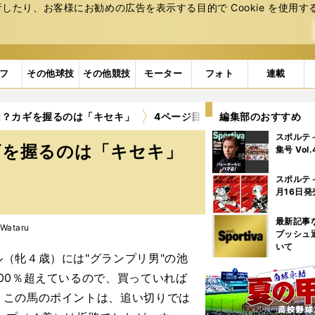
たり、お客様にお勧めの広告を表⽰する⽬的で Cookie を使⽤す
フ
その他球技
その他競技
モーター
フォト
連載
は？カギを握るのは「キセキ」
4ページ目
編集部のおすすめ
スポルテ
ギを握るのは「キセキ」
集号 Vol
スポルテ
月16日発
最新記事
Wataru
プッシュ
いて
（牝４歳）には"グランプリ男"の池
00％超えているので、買っていれば
。この馬のポイントは、追い切りでは