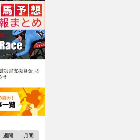
週間
月間