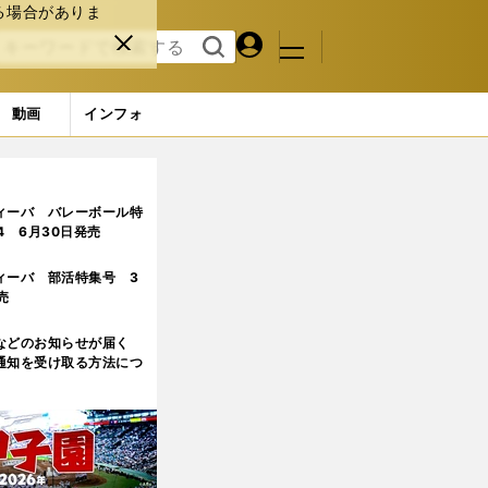
る場合がありま
マイペ
閉じ
検索
メニュ
ー
る
す
ジ
る
動画
インフォ
ィーバ バレーボール特
.4 6月30日発売
ィーバ 部活特集号 3
売
などのお知らせが届く
通知を受け取る方法につ