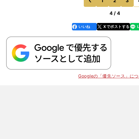
1
2
3
のページへ
前
4 / 4
いいね
Xでポストする
line
faceboo
x
k
Googleの「優先ソース」に