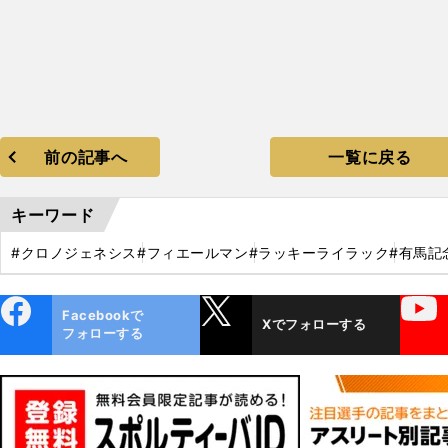
前の記事へ
一覧に戻る
キーワード
#クロノジェネシス
#フィエールマン
#ラッキーライラック
#有馬記
ebo
X
YouTube
Facebookで
Xでフォローする
ok
フォローする