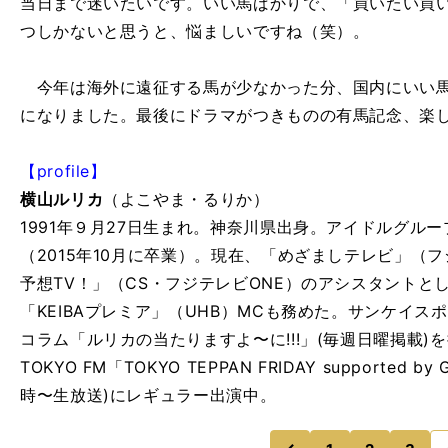
当日まで迷いたいです。いい馬ばかりで、「買いたい買
つしかないと思うと、悩ましいですね（笑）。
今年は海外に遠征する馬が少なかった分、国内にいい馬
になりました。最後にドラマがつきものの有馬記念、楽
【profile】
横山ルリカ
（よこやま・るりか）
1991年９月27日生まれ。神奈川県出身。アイドルグルー
（2015年10月に卒業）。現在、「めざましテレビ」（
予想TV！」（CS・フジテレビONE）のアシスタントと
「KEIBAプレミア」（UHB）MCも務めた。サンケイス
コラム「ルリカの当たりますよ〜に!!!」(毎週日曜掲載)
TOKYO FM「TOKYO TEPPAN FRIDAY supported by
時〜生放送)にレギュラー出演中。