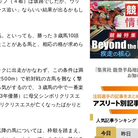
ップ（４着）は坂路でしたが、ウッ
ース追い」ならいい結果が出るかもし
。といっても、勝った３歳馬10頭
たことがある馬と、相応の格が求めら
クに出走がかなわず、この条件は満
500m）で初対戦の古馬を難なく撃
る気がするので、３歳馬の中で一番楽
13年優勝）に母父シンボリクリスエ
ンボリクリスエスが亡くなったばかりと
。
人気記事ランキング
降の馬については、枠順を踏まえ、
今日
昨日