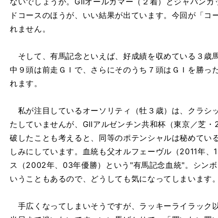
ないでしょうか。GⅡオールカマー（２着）とジャパンカ
ドコースのほうが、いい結果が出ています。今回が「コ
れません。
そして、有馬記念といえば、好成績を収めている３歳馬
中９頭は前走ＧＩで、さらにそのうち７頭はＧＩを勝っ
れます。
私が注目しているオーソリティ（牡３歳）は、クラシッ
たしていませんが、GⅡアルゼンチン共和杯（東京／芝・2
破したことも考えると、同等のポテンシャルは秘めてい
しみにしています。血統も父オルフェーヴル（2011年、
ス（2002年、03年優勝）という"有馬記念血統"。シ
いうこともあるので、どうしても気になってしまいます
手広くなってしまいそうですが、ラッキーライラック以