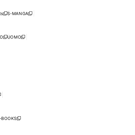
開
い
ド
ン
く
ウ
ウ
ド
s
S-MANGA
新
新
ィ
で
ウ
し
し
ン
開
で
い
い
ド
く
開
ウ
ウ
ウ
NO
UOMO
く
新
新
ィ
ィ
で
し
し
ン
ン
開
い
い
ド
ド
く
ウ
ウ
ウ
ウ
ィ
ィ
で
で
ン
ン
開
開
ド
ド
く
く
ウ
ウ
で
で
開
開
く
く
し
い
ウ
j-BOOKS
新
ィ
し
ン
い
ド