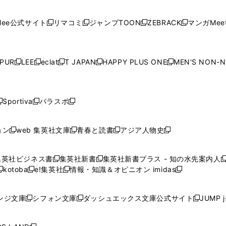
開
開
で
開
開
開
い
い
い
い
い
ン
ド
ン
ド
ン
ド
ン
く
く
開
く
く
く
ウ
ウ
ウ
ウ
ウ
ド
ウ
ド
ウ
ド
ウ
ド
ee公式サイト
リマコミ
ジャンプTOON
ZEBRACK
マンガMeet
く
新
新
新
新
ィ
ィ
ィ
ィ
ィ
ウ
で
ウ
で
ウ
で
ウ
し
し
し
し
ン
ン
ン
ン
ン
で
開
で
開
で
開
で
い
い
い
い
ド
ド
ド
ド
ド
開
く
開
く
開
く
開
ウ
ウ
ウ
ウ
ウ
ウ
ウ
ウ
ウ
PUR
LEE
eclat
T JAPAN
HAPPY PLUS ONE
MEN'S NON-
く
く
く
く
新
新
新
新
新
ィ
ィ
ィ
ィ
で
で
で
で
で
し
し
し
し
し
ン
ン
ン
ン
開
開
開
開
開
い
い
い
い
い
ド
ド
ド
ド
く
く
く
く
く
ウ
ウ
ウ
ウ
ウ
ウ
ウ
ウ
ウ
Sportiva
パラスポ
新
新
ィ
ィ
ィ
ィ
ィ
で
で
で
で
し
し
し
ン
ン
ン
ン
ン
開
開
開
開
い
い
い
ド
ド
ド
ド
ド
ョン
web 集英社文庫
青春と読書
アジア人物史
く
く
く
く
新
新
新
新
ウ
ウ
ウ
ウ
ウ
ウ
ウ
ウ
し
し
し
し
ィ
ィ
ィ
で
で
で
で
で
い
い
い
い
ン
ン
ン
集英社ビジネス書
集英社新書
集英社新書プラス - 知の水先案内人
開
開
開
開
開
新
新
新
ウ
ウ
ウ
ウ
ド
ド
ド
kotoba
e!集英社
情報・知識＆オピニオン imidas
く
く
く
く
く
新
し
新
し
新
ィ
ィ
ィ
ィ
ウ
ウ
ウ
し
し
い
し
い
し
ン
ン
ン
ン
で
で
で
い
い
ウ
い
ウ
い
ド
ド
ド
ド
ンジ文庫
シフォン文庫
ダッシュエックス文庫公式サイト
JUMP 
開
開
開
新
新
新
ウ
ウ
ィ
ウ
ィ
ウ
ウ
ウ
ウ
ウ
く
く
く
し
し
し
ィ
ィ
ン
ィ
ン
ィ
で
で
で
で
い
い
い
ン
ン
ド
ン
ド
ン