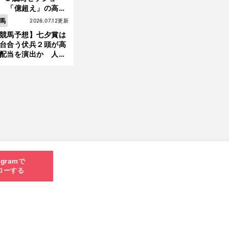
 「億超え」の高額
のなかで現場のプロ
馬
2026.07.12更新
ほれ込んだ４頭
競馬予想】七夕賞は
台合う伏兵２頭が高
配当を演出か 人気
有力馬には嫌なデー
あり
agramで
ローする