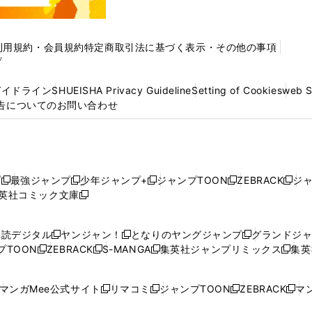
利用規約・会員規約
特定商取引法に基づく表示・その他の事項
プ
ガイドライン
SHUEISHA Privacy Guideline
Setting of Cookies
web 
告についてのお問い合わせ
プ
最強ジャンプ
少年ジャンプ+
ジャンプTOON
ZEBRACK
ジ
新
新
新
新
新
英社コミック文庫
し
新
し
し
し
し
い
い
し
い
い
い
ウ
ウ
い
ウ
ウ
ウ
購読デジタル
ヤンジャン！
となりのヤングジャンプ
グランドジ
新
新
新
ィ
ィ
ウ
ィ
ィ
ィ
プTOON
ZEBRACK
S-MANGA
集英社ジャンプリミックス
集英
新
し
新
し
新
し
新
ン
ン
ィ
ン
ン
ン
し
い
し
い
し
い
し
ド
ド
ン
ド
ド
ド
い
ウ
い
ウ
い
ウ
い
ウ
ウ
ド
ウ
ウ
ウ
マンガMee公式サイト
リマコミ
ジャンプTOON
ZEBRACK
マン
新
新
新
新
ウ
ィ
ウ
ィ
ウ
ィ
ウ
で
で
ウ
で
で
で
し
し
し
し
し
ィ
ン
ィ
ン
ィ
ン
ィ