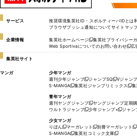
サービス
推奨環境
集英社ID・スポルティーバIDとは
ブラウザプッシュ通知について
サイトマッ
企業情報
集英社ホームページ
集英社プライバシー
新
Web Sportivaについてのお問い合わせ
広
し
新
い
し
集英社サイト
ウ
い
ィ
ウ
マンガ
少年マンガ
ン
ィ
週刊少年ジャンプ
ジャンプSQ
Vジャン
ド
ン
新
新
S-MANGA
集英社ジャンプリミックス
集
ウ
ド
新
し
し
新
で
ウ
し
い
い
し
青年マンガ
開
で
い
ウ
ウ
い
週刊ヤングジャンプ
ヤングジャンプ定期
新
く
開
ウ
ィ
ィ
ウ
ウルトラジャンプ
少年ジャンプ+
ジャン
新
し
新
く
ィ
ン
ン
ィ
し
い
し
ン
ド
ド
ン
少女マンガ
い
ウ
い
ド
ウ
ウ
ド
りぼん
マーガレット
別冊マーガレット
新
新
新
ウ
ィ
ウ
ウ
で
で
ウ
S-MANGA
集英社コミック文庫
し
新
し
新
ィ
ン
ィ