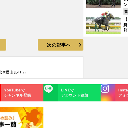
ン
馬
競
が
【
舞
額
の
タ
次の記事へ
念
#横山ルリカ
Instagra
LINE
YouTubeで
LINEで
Inst
m
チャンネル登録
アカウント追加
フォ