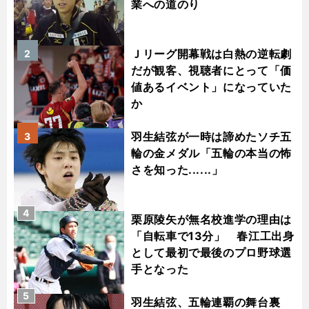
業への道のり
Ｊリーグ開幕戦は白熱の逆転劇
2
だが観客、視聴者にとって「価
値あるイベント」になっていた
か
羽生結弦が一時は諦めたソチ五
3
輪の金メダル「五輪の本当の怖
さを知った......」
4
栗原陵矢が無名校進学の理由は
「自転車で13分」 春江工出身
として最初で最後のプロ野球選
手となった
5
羽生結弦、五輪連覇の舞台裏