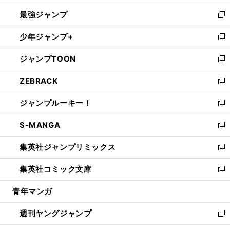
ン
ウ
し
最強ジャンプ
ド
ィ
い
新
ウ
ン
ウ
し
少年ジャンプ+
で
ド
ィ
い
新
開
ウ
ン
ウ
し
ジャンプTOON
く
で
ド
ィ
い
新
開
ウ
ン
ウ
し
ZEBRACK
く
で
ド
ィ
い
新
開
ウ
ン
ウ
し
ジャンプルーキー！
く
で
ド
ィ
い
新
開
ウ
ン
ウ
し
S-MANGA
く
で
ド
ィ
い
新
開
ウ
ン
ウ
し
集英社ジャンプリミックス
く
で
ド
ィ
い
新
開
ウ
ン
ウ
し
集英社コミック文庫
く
で
ド
ィ
い
新
開
ウ
ン
ウ
し
青年マンガ
く
で
ド
ィ
い
開
ウ
ン
ウ
週刊ヤングジャンプ
く
で
ド
ィ
新
開
ウ
ン
し