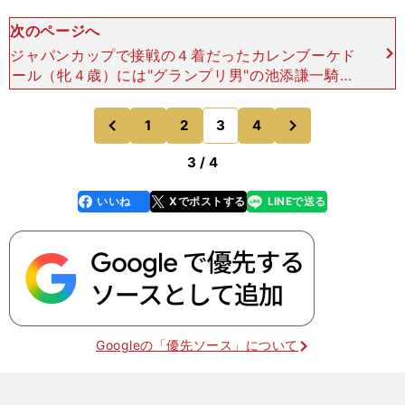
次のページへ
ジャパンカップで接戦の４着だったカレンブーケド
ール（牝４歳）には"グランプリ男"の池添謙一騎手
が騎乗します。池添騎手のＧＩでの回収率は100％
超えているので、買っていれば馬券はプラスという
次
1
2
3
4
のページへ
のページへ
恐ろしいこと
前
3 / 4
いいね
Xでポストする
LINEで送る
line
faceboo
x
k
Googleの「優先ソース」について