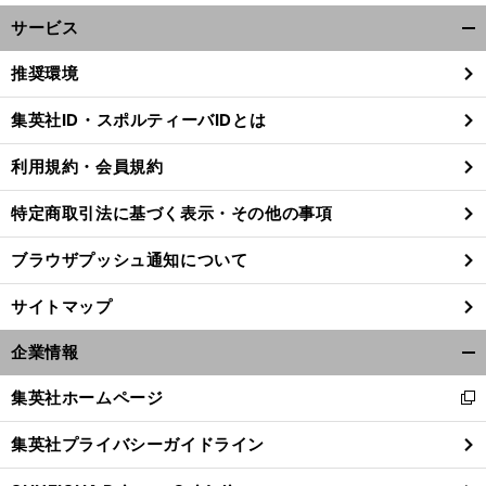
サービス
開
く/
推奨環境
閉
じ
集英社ID・スポルティーバIDとは
る
利用規約・会員規約
特定商取引法に基づく表示・その他の事項
ブラウザプッシュ通知について
サイトマップ
企業情報
開
く/
集英社ホームページ
新
閉
前
し
へ
じ
集英社プライバシーガイドライン
い
る
ウ