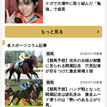
ケガで欠場中に取り組んだ「勉
強」で成長
もっと見る
各スポーツコラム記事
競馬
2026.07.26更新
【競馬予想】伏兵の台頭が頻繁
に見られる関屋記念 穴党記者
が目をつけた激走候補２頭
競馬
2026.07.25更新
【競馬予想】ハンデ戦となった
関屋記念は波乱含み 激走ムー
ド漂うのは「勢いのある上がり
馬」