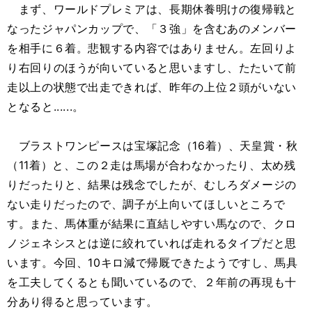
まず、ワールドプレミアは、長期休養明けの復帰戦と
なったジャパンカップで、「３強」を含むあのメンバー
を相手に６着。悲観する内容ではありません。左回りよ
り右回りのほうが向いていると思いますし、たたいて前
走以上の状態で出走できれば、昨年の上位２頭がいない
となると......。
ブラストワンピースは宝塚記念（16着）、天皇賞・秋
（11着）と、この２走は馬場が合わなかったり、太め残
りだったりと、結果は残念でしたが、むしろダメージの
ない走りだったので、調子が上向いてほしいところで
す。また、馬体重が結果に直結しやすい馬なので、クロ
ノジェネシスとは逆に絞れていれば走れるタイプだと思
います。今回、10キロ減で帰厩できたようですし、馬具
を工夫してくるとも聞いているので、２年前の再現も十
分あり得ると思っています。