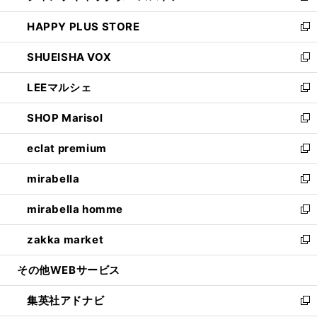
ン
ウ
し
HAPPY PLUS STORE
ド
ィ
い
新
ウ
ン
ウ
し
SHUEISHA VOX
で
ド
ィ
い
新
開
ウ
ン
ウ
し
LEEマルシェ
く
で
ド
ィ
い
新
開
ウ
ン
ウ
し
SHOP Marisol
く
で
ド
ィ
い
新
開
ウ
ン
ウ
し
eclat premium
く
で
ド
ィ
い
新
開
ウ
ン
ウ
し
mirabella
く
で
ド
ィ
い
新
開
ウ
ン
ウ
し
mirabella homme
く
で
ド
ィ
い
新
開
ウ
ン
ウ
し
zakka market
く
で
ド
ィ
い
新
開
ウ
ン
ウ
し
その他WEBサービス
く
で
ド
ィ
い
開
ウ
ン
ウ
集英社アドナビ
く
で
ド
ィ
新
開
ウ
ン