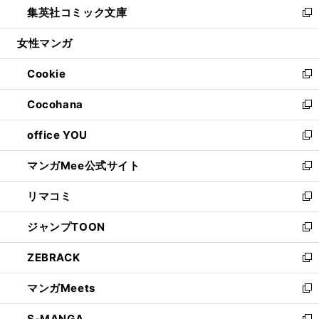
集英社コミック文庫
く
で
ド
ィ
い
新
開
ウ
ン
ウ
し
女性マンガ
く
で
ド
ィ
い
開
ウ
ン
ウ
Cookie
く
で
ド
ィ
新
開
ウ
ン
し
Cocohana
く
で
ド
い
新
開
ウ
ウ
し
office YOU
く
で
ィ
い
新
開
ン
ウ
し
マンガMee公式サイト
く
ド
ィ
い
新
ウ
ン
ウ
し
リマコミ
で
ド
ィ
い
新
開
ウ
ン
ウ
し
ジャンプTOON
く
で
ド
ィ
い
新
開
ウ
ン
ウ
し
ZEBRACK
く
で
ド
ィ
い
新
開
ウ
ン
ウ
し
マンガMeets
く
で
ド
ィ
い
新
開
ウ
ン
ウ
し
S-MANGA
く
で