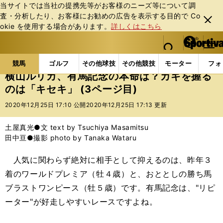
当サイトでは当社の提携先等がお客様のニーズ等について調
査・分析したり、お客様にお勧めの広告を表⽰する⽬的で Co
閉じ
okie を使⽤する場合があります。
詳しくはこちら
る
マイペ
web Sportiva (webスポルティーバ)
検索
メニュ
we
ー
競馬の記事一覧
競馬
横山ルリカ、有馬記念の本命
b
ジ
競馬
ゴルフ
その他球技
その他競技
モーター
フォ
ス
横山ルリカ、有馬記念の本命は？カギを握る
ポ
のは「キセキ」 (3ページ目)
ル
テ
2020年12月25日 17:10 公開
2020年12月25日 17:13 更新
ィ
ー
土屋真光●文 text by Tsuchiya Masamitsu
バ
田中亘●撮影 photo by Tanaka Wataru
人気に関わらず絶対に相手として抑えるのは、昨年３
着のワールドプレミア（牡４歳）と、おととしの勝ち馬
ブラストワンピース（牡５歳）です。有馬記念は、"リピ
ーター"が好走しやすいレースですよね。