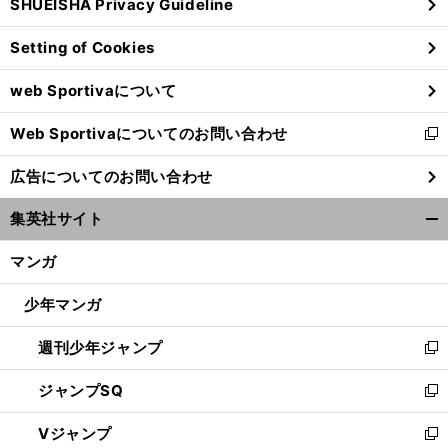
SHUEISHA Privacy Guideline
ィ
ン
Setting of Cookies
ド
ウ
web Sportivaについて
で
開
Web Sportivaについてのお問い合わせ
く
新
し
広告についてのお問い合わせ
い
ウ
集英社サイト
ィ
開
ン
く/
マンガ
ド
閉
ウ
じ
少年マンガ
で
る
開
週刊少年ジャンプ
く
新
し
ジャンプSQ
い
新
ウ
し
Vジャンプ
ィ
い
新