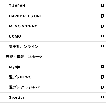
開
ウ
ン
ウ
し
T JAPAN
く
で
ド
ィ
い
新
開
ウ
ン
ウ
し
HAPPY PLUS ONE
く
で
ド
ィ
い
新
開
ウ
ン
ウ
し
MEN'S NON-NO
く
で
ド
ィ
い
新
開
ウ
ン
ウ
し
UOMO
く
で
ド
ィ
い
新
開
ウ
ン
ウ
し
集英社オンライン
く
で
ド
ィ
い
新
開
ウ
ン
ウ
し
芸能・情報・スポーツ
く
で
ド
ィ
い
開
ウ
ン
ウ
Myojo
く
で
ド
ィ
新
開
ウ
ン
し
週プレNEWS
く
で
ド
い
新
開
ウ
ウ
し
週プレ グラジャパ!
く
で
ィ
い
新
開
ン
ウ
し
Sportiva
く
ド
ィ
い
新
ウ
ン
ウ
し