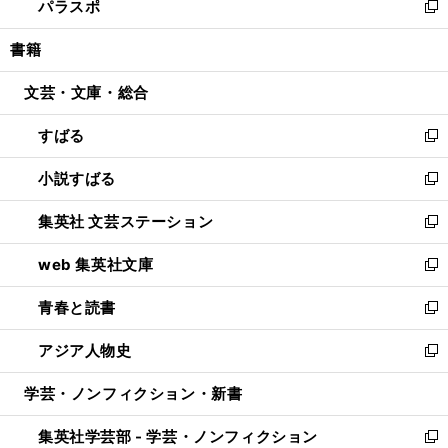
パラスポ
で
ド
ィ
い
新
開
ウ
ン
ウ
し
書籍
く
で
ド
ィ
い
開
ウ
ン
ウ
文芸・文庫・総合
く
で
ド
ィ
開
ウ
ン
すばる
く
で
ド
新
開
ウ
し
小説すばる
く
で
い
新
開
ウ
し
集英社 文芸ステーション
く
ィ
い
新
ン
ウ
し
web 集英社文庫
ド
ィ
い
新
ウ
ン
ウ
し
青春と読書
で
ド
ィ
い
新
開
ウ
ン
ウ
し
アジア人物史
く
で
ド
ィ
い
新
開
ウ
ン
ウ
し
学芸・ノンフィクション・新書
く
で
ド
ィ
い
開
ウ
ン
ウ
集英社学芸部 - 学芸・ノンフィクション
く
で
ド
ィ
新