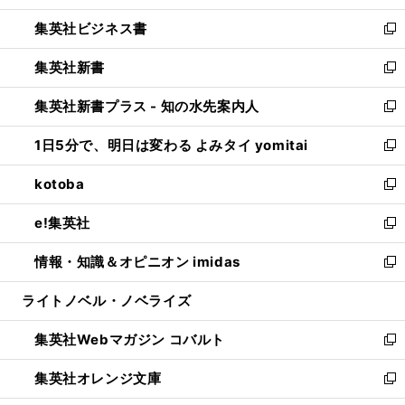
開
ウ
ン
し
集英社ビジネス書
く
で
ド
い
新
開
ウ
ウ
し
集英社新書
く
で
ィ
い
新
開
ン
ウ
し
集英社新書プラス - 知の水先案内人
く
ド
ィ
い
新
ウ
ン
ウ
し
1日5分で、明日は変わる よみタイ yomitai
で
ド
ィ
い
新
開
ウ
ン
ウ
し
kotoba
く
で
ド
ィ
い
新
開
ウ
ン
ウ
し
e!集英社
く
で
ド
ィ
い
新
開
ウ
ン
ウ
し
情報・知識＆オピニオン imidas
く
で
ド
ィ
い
新
開
ウ
ン
ウ
し
ライトノベル・ノベライズ
く
で
ド
ィ
い
開
ウ
ン
ウ
集英社Webマガジン コバルト
く
で
ド
ィ
新
開
ウ
ン
し
集英社オレンジ文庫
く
で
ド
い
新
開
ウ
ウ
し