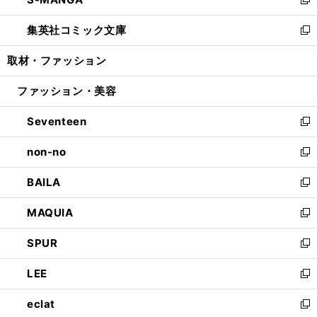
ド
ィ
い
新
開
ウ
ン
ウ
し
集英社コミック文庫
く
で
ド
ィ
い
新
開
ウ
ン
ウ
し
取材・ファッション
く
で
ド
ィ
い
開
ウ
ン
ウ
ファッション・美容
く
で
ド
ィ
開
ウ
ン
Seventeen
く
で
ド
新
開
ウ
し
non-no
く
で
い
新
開
ウ
し
BAILA
く
ィ
い
新
ン
ウ
し
MAQUIA
ド
ィ
い
新
ウ
ン
ウ
し
SPUR
で
ド
ィ
い
新
開
ウ
ン
ウ
し
LEE
く
で
ド
ィ
い
新
開
ウ
ン
ウ
し
eclat
く
で
ド
ィ
い
新