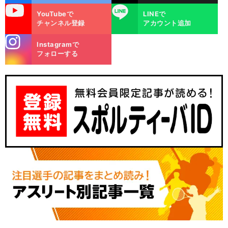
uTube
LINE
YouTubeで
LINEで
チャンネル登録
アカウント追加
stagra
Instagramで
m
フォローする