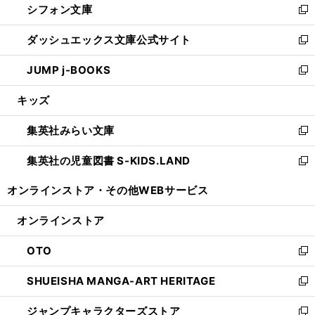
シフォン文庫
く
で
ィ
い
新
開
ン
ウ
し
ダッシュエックス文庫公式サイト
く
ド
ィ
い
新
ウ
ン
ウ
し
JUMP j-BOOKS
で
ド
ィ
い
新
開
ウ
ン
ウ
し
キッズ
く
で
ド
ィ
い
開
ウ
ン
ウ
集英社みらい文庫
く
で
ド
ィ
新
開
ウ
ン
し
集英社の児童図書 S-KIDS.LAND
く
で
ド
い
新
開
ウ
ウ
し
オンラインストア・
その他WEBサービス
く
で
ィ
い
開
ン
ウ
オンラインストア
く
ド
ィ
ウ
ン
OTO
で
ド
新
開
ウ
し
SHUEISHA MANGA-ART HERITAGE
く
で
い
新
開
ウ
し
ジャンプキャラクターズストア
く
ィ
い
新