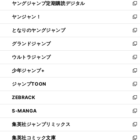
ヤングジャンプ定期購読デジタル
く
で
ド
い
新
開
ウ
ウ
し
ヤンジャン！
く
で
ィ
い
新
開
ン
ウ
し
となりのヤングジャンプ
く
ド
ィ
い
新
ウ
ン
ウ
し
グランドジャンプ
で
ド
ィ
い
新
開
ウ
ン
ウ
し
ウルトラジャンプ
く
で
ド
ィ
い
新
開
ウ
ン
ウ
し
少年ジャンプ+
く
で
ド
ィ
い
新
開
ウ
ン
ウ
し
ジャンプTOON
く
で
ド
ィ
い
新
開
ウ
ン
ウ
し
ZEBRACK
く
で
ド
ィ
い
新
開
ウ
ン
ウ
し
S-MANGA
く
で
ド
ィ
い
新
開
ウ
ン
ウ
し
集英社ジャンプリミックス
く
で
ド
ィ
い
新
開
ウ
ン
ウ
し
集英社コミック文庫
く
で
ド
ィ
い
新