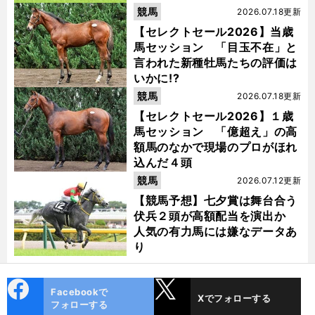
競馬
2026.07.18更新
【セレクトセール2026】当歳
馬セッション 「目玉不在」と
言われた新種牡馬たちの評価は
いかに!?
競馬
2026.07.18更新
【セレクトセール2026】１歳
馬セッション 「億超え」の高
額馬のなかで現場のプロがほれ
込んだ４頭
競馬
2026.07.12更新
【競馬予想】七夕賞は舞台合う
伏兵２頭が高額配当を演出か
人気の有力馬には嫌なデータあ
り
cebo
X
Facebookで
Xでフォローする
ok
フォローする