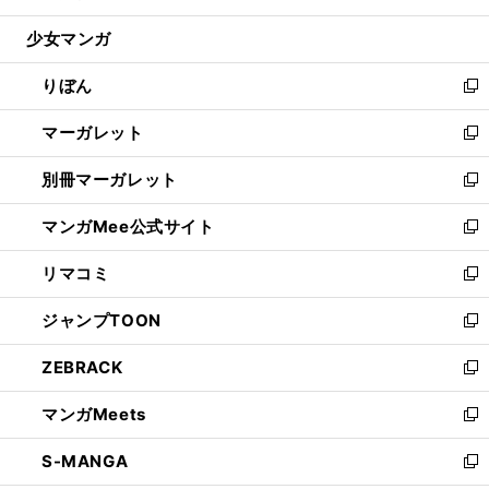
開
ウ
ン
ウ
し
少女マンガ
く
で
ド
ィ
い
開
ウ
ン
ウ
りぼん
く
で
ド
ィ
新
開
ウ
ン
し
マーガレット
く
で
ド
い
新
開
ウ
ウ
し
別冊マーガレット
く
で
ィ
い
新
開
ン
ウ
し
マンガMee公式サイト
く
ド
ィ
い
新
ウ
ン
ウ
し
リマコミ
で
ド
ィ
い
新
開
ウ
ン
ウ
し
ジャンプTOON
く
で
ド
ィ
い
新
開
ウ
ン
ウ
し
ZEBRACK
く
で
ド
ィ
い
新
開
ウ
ン
ウ
し
マンガMeets
く
で
ド
ィ
い
新
開
ウ
ン
ウ
し
S-MANGA
く
で
ド
ィ
い
新
開
ウ
ン
ウ
し