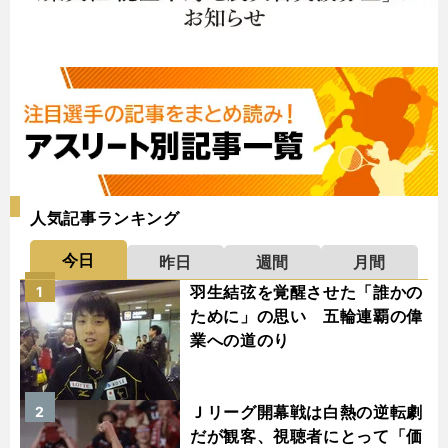
人気記事ランキング
今日
昨日
週間
月間
羽生結弦を覚醒させた「誰かの
1
ために」の思い 五輪連覇の偉
業への道のり
Ｊリーグ開幕戦は白熱の逆転劇
2
だが観客、視聴者にとって「価