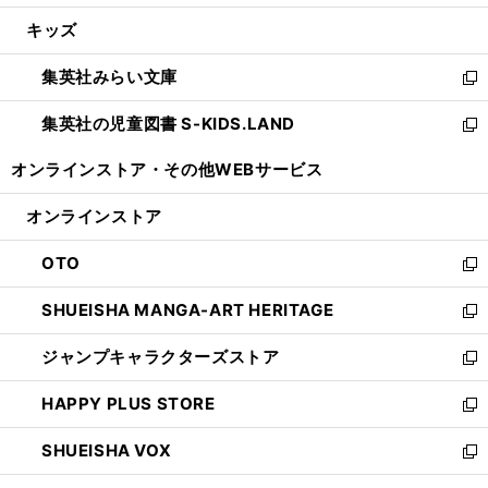
開
ウ
ン
ウ
し
キッズ
く
で
ド
ィ
い
開
ウ
ン
ウ
集英社みらい文庫
く
で
ド
ィ
新
開
ウ
ン
し
集英社の児童図書 S-KIDS.LAND
く
で
ド
い
新
開
ウ
ウ
し
オンラインストア・
その他WEBサービス
く
で
ィ
い
開
ン
ウ
オンラインストア
く
ド
ィ
ウ
ン
OTO
で
ド
新
開
ウ
し
SHUEISHA MANGA-ART HERITAGE
く
で
い
新
開
ウ
し
ジャンプキャラクターズストア
く
ィ
い
新
ン
ウ
し
HAPPY PLUS STORE
ド
ィ
い
新
ウ
ン
ウ
し
SHUEISHA VOX
で
ド
ィ
い
新
開
ウ
ン
ウ
し