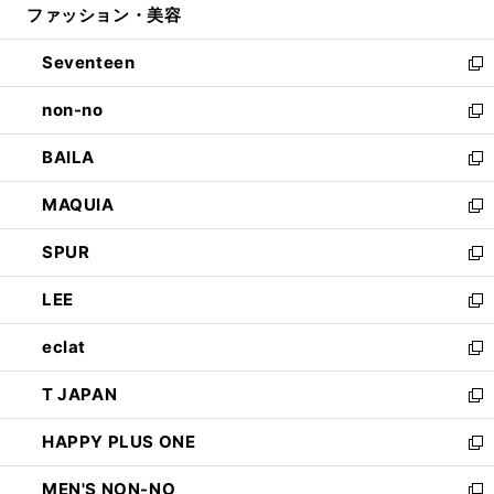
ファッション・美容
く
で
ド
ィ
開
ウ
ン
Seventeen
く
で
ド
新
開
ウ
し
non-no
く
で
い
新
開
ウ
し
BAILA
く
ィ
い
新
ン
ウ
し
MAQUIA
ド
ィ
い
新
ウ
ン
ウ
し
SPUR
で
ド
ィ
い
新
開
ウ
ン
ウ
し
LEE
く
で
ド
ィ
い
新
開
ウ
ン
ウ
し
eclat
く
で
ド
ィ
い
新
開
ウ
ン
ウ
し
T JAPAN
く
で
ド
ィ
い
新
開
ウ
ン
ウ
し
HAPPY PLUS ONE
く
で
ド
ィ
い
新
開
ウ
ン
ウ
し
MEN'S NON-NO
く
で
ド
ィ
い