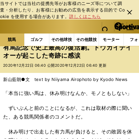
当サイトでは当社の提携先等がお客様のニーズ等について調
査・分析したり、お客様にお勧めの広告を表⽰する⽬的で Co
閉じ
okie を使⽤する場合があります。
詳しくはこちら
る
マイペ
web Sportiva (webスポルティーバ)
検索
メニュ
we
ー
競馬の記事一覧
競馬
有馬記念で史上最高の復活劇
b
ジ
競馬
ゴルフ
その他球技
その他競技
モーター
フォ
ス
有馬記念で史上最高の復活劇。トウカイテイ
ポ
オーが起こした奇跡に感涙
ル
テ
2020年12月22日 06:40 公開
2020年12月22日 06:40 更新
ィ
ー
新山藍朗●文 text by Niiyama Airo
photo by Kyodo News
バ
「本当に強い馬は、休み明けなんか、モノともしない」
ずいぶんと前のことになるが、これは取材の際に聞い
た、ある競馬関係者のコメントだ。
休み明けで出走した有力馬が負けると、その敗因を休