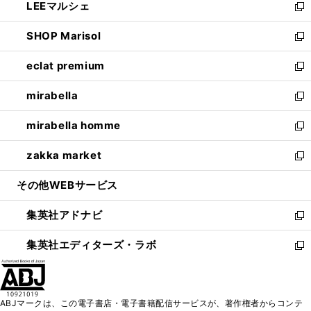
LEEマルシェ
く
で
ド
ィ
い
新
開
ウ
ン
ウ
し
SHOP Marisol
く
で
ド
ィ
い
新
開
ウ
ン
ウ
し
eclat premium
く
で
ド
ィ
い
新
開
ウ
ン
ウ
し
mirabella
く
で
ド
ィ
い
新
開
ウ
ン
ウ
し
mirabella homme
く
で
ド
ィ
い
新
開
ウ
ン
ウ
し
zakka market
く
で
ド
ィ
い
新
開
ウ
ン
ウ
し
その他WEBサービス
く
で
ド
ィ
い
開
ウ
ン
ウ
集英社アドナビ
く
で
ド
ィ
新
開
ウ
ン
し
集英社エディターズ・ラボ
く
で
ド
い
新
開
ウ
ウ
し
く
で
ィ
い
開
ン
ウ
ABJマークは、この電子書店・電子書籍配信サービスが、著作権者からコンテ
く
ド
ィ