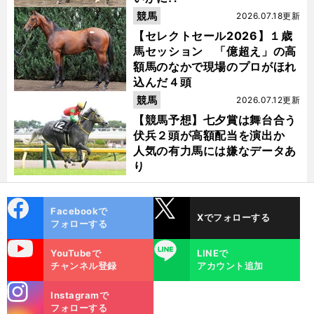
競馬
2026.07.18更新
【セレクトセール2026】１歳
馬セッション 「億超え」の高
額馬のなかで現場のプロがほれ
込んだ４頭
競馬
2026.07.12更新
【競馬予想】七夕賞は舞台合う
伏兵２頭が高額配当を演出か
人気の有力馬には嫌なデータあ
り
cebo
X
Facebookで
Xでフォローする
ok
フォローする
uTube
LINE
YouTubeで
LINEで
チャンネル登録
アカウント追加
stagra
Instagramで
m
フォローする