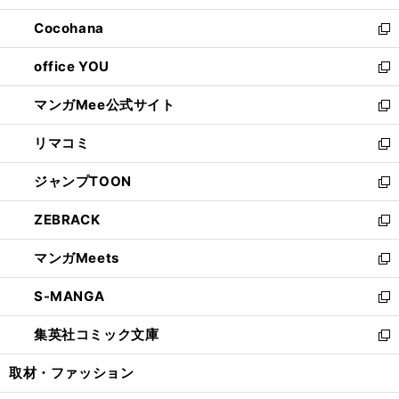
開
ウ
ン
し
Cocohana
く
で
ド
い
新
開
ウ
ウ
し
office YOU
く
で
ィ
い
新
開
ン
ウ
し
マンガMee公式サイト
く
ド
ィ
い
新
ウ
ン
ウ
し
リマコミ
で
ド
ィ
い
新
開
ウ
ン
ウ
し
ジャンプTOON
く
で
ド
ィ
い
新
開
ウ
ン
ウ
し
ZEBRACK
く
で
ド
ィ
い
新
開
ウ
ン
ウ
し
マンガMeets
く
で
ド
ィ
い
新
開
ウ
ン
ウ
し
S-MANGA
く
で
ド
ィ
い
新
開
ウ
ン
ウ
し
集英社コミック文庫
く
で
ド
ィ
い
新
開
ウ
ン
ウ
し
取材・ファッション
く
で
ド
ィ
い
開
ウ
ン
ウ