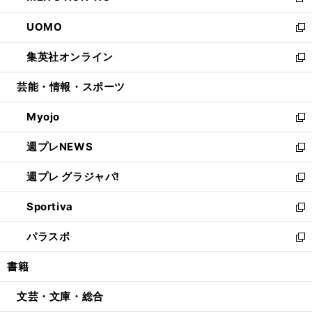
新
開
ウ
ン
ウ
し
UOMO
く
で
ド
ィ
い
新
開
ウ
ン
ウ
し
集英社オンライン
く
で
ド
ィ
い
新
開
ウ
ン
ウ
し
芸能・情報・スポーツ
く
で
ド
ィ
い
開
ウ
ン
ウ
Myojo
く
で
ド
ィ
新
開
ウ
ン
し
週プレNEWS
く
で
ド
い
新
開
ウ
ウ
し
週プレ グラジャパ!
く
で
ィ
い
新
開
ン
ウ
し
Sportiva
く
ド
ィ
い
新
ウ
ン
ウ
し
パラスポ
で
ド
ィ
い
新
開
ウ
ン
ウ
し
書籍
く
で
ド
ィ
い
開
ウ
ン
ウ
文芸・文庫・総合
く
で
ド
ィ
開