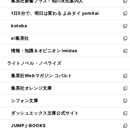
集英社新書プラス - 知の水先案内人
く
ド
ィ
い
新
ウ
ン
ウ
し
1日5分で、明日は変わる よみタイ yomitai
で
ド
ィ
い
新
開
ウ
ン
ウ
し
kotoba
く
で
ド
ィ
い
新
開
ウ
ン
ウ
し
e!集英社
く
で
ド
ィ
い
新
開
ウ
ン
ウ
し
情報・知識＆オピニオン imidas
く
で
ド
ィ
い
新
開
ウ
ン
ウ
し
ライトノベル・ノベライズ
く
で
ド
ィ
い
開
ウ
ン
ウ
集英社Webマガジン コバルト
く
で
ド
ィ
新
開
ウ
ン
し
集英社オレンジ文庫
く
で
ド
い
新
開
ウ
ウ
し
シフォン文庫
く
で
ィ
い
新
開
ン
ウ
し
ダッシュエックス文庫公式サイト
く
ド
ィ
い
新
ウ
ン
ウ
し
JUMP j-BOOKS
で
ド
ィ
い
新