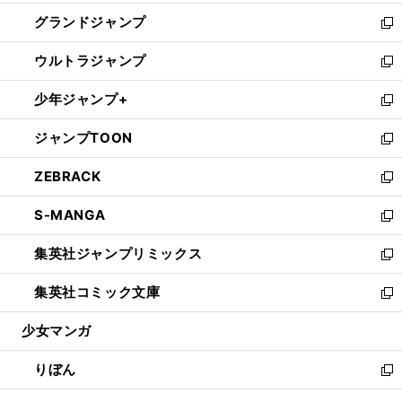
ウ
ン
ウ
し
グランドジャンプ
で
ド
ィ
い
新
開
ウ
ン
ウ
し
ウルトラジャンプ
く
で
ド
ィ
い
新
開
ウ
ン
ウ
し
少年ジャンプ+
く
で
ド
ィ
い
新
開
ウ
ン
ウ
し
ジャンプTOON
く
で
ド
ィ
い
新
開
ウ
ン
ウ
し
ZEBRACK
く
で
ド
ィ
い
新
開
ウ
ン
ウ
し
S-MANGA
く
で
ド
ィ
い
新
開
ウ
ン
ウ
し
集英社ジャンプリミックス
く
で
ド
ィ
い
新
開
ウ
ン
ウ
し
集英社コミック文庫
く
で
ド
ィ
い
新
開
ウ
ン
ウ
し
少女マンガ
く
で
ド
ィ
い
開
ウ
ン
ウ
りぼん
く
で
ド
ィ
新
開
ウ
ン
し