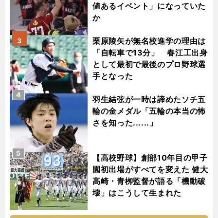
値あるイベント」になっていた
か
栗原陵矢が無名校進学の理由は
3
「自転車で13分」 春江工出身
として最初で最後のプロ野球選
手となった
4
羽生結弦が一時は諦めたソチ五
輪の金メダル「五輪の本当の怖
さを知った......」
5
【高校野球】創部10年目の甲子
園初出場がすべてを変えた 健大
高崎・青栁監督が語る「機動破
壊」はこうして生まれた