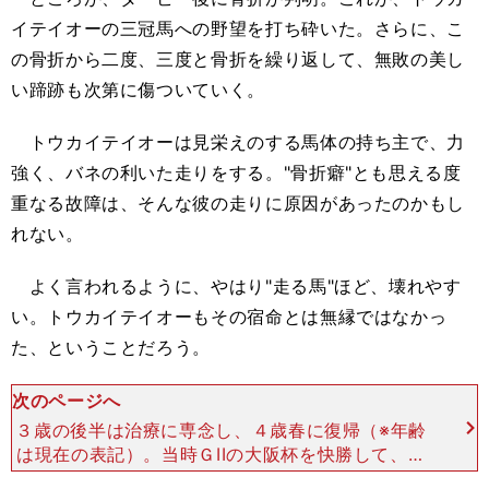
イテイオーの三冠馬への野望を打ち砕いた。さらに、こ
の骨折から二度、三度と骨折を繰り返して、無敗の美し
い蹄跡も次第に傷ついていく。
トウカイテイオーは見栄えのする馬体の持ち主で、力
強く、バネの利いた走りをする。"骨折癖"とも思える度
重なる故障は、そんな彼の走りに原因があったのかもし
れない。
よく言われるように、やはり"走る馬"ほど、壊れやす
い。トウカイテイオーもその宿命とは無縁ではなかっ
た、ということだろう。
次のページへ
３歳の後半は治療に専念し、４歳春に復帰（※年齢
は現在の表記）。当時ＧIIの大阪杯を快勝して、通
算７戦７勝としたが、無敗記録はここまで。続くＧ