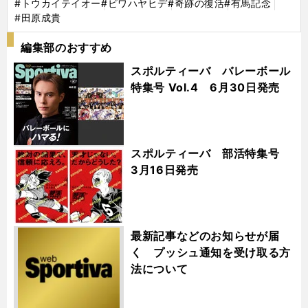
#トウカイテイオー
#ビワハヤヒデ
#奇跡の復活
#有馬記念
#田原成貴
編集部のおすすめ
スポルティーバ バレーボール
特集号 Vol.4 6月30日発売
スポルティーバ 部活特集号
3月16日発売
最新記事などのお知らせが届
く プッシュ通知を受け取る方
法について