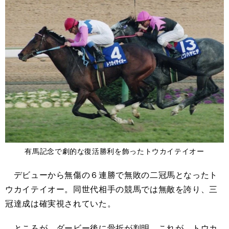
有馬記念で劇的な復活勝利を飾ったトウカイテイオー
デビューから無傷の６連勝で無敗の二冠馬となったト
ウカイテイオー。同世代相手の競馬では無敵を誇り、三
冠達成は確実視されていた。
ところが、ダービー後に骨折が判明。これが、トウカ