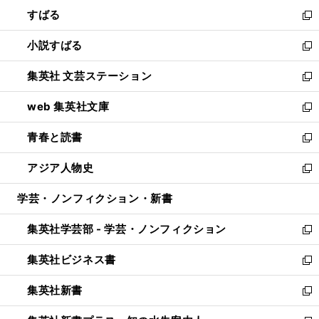
ウ
ン
すばる
く
で
ド
新
開
ウ
し
小説すばる
く
で
い
新
開
ウ
し
集英社 文芸ステーション
く
ィ
い
新
ン
ウ
し
web 集英社文庫
ド
ィ
い
新
ウ
ン
ウ
し
青春と読書
で
ド
ィ
い
新
開
ウ
ン
ウ
し
アジア人物史
く
で
ド
ィ
い
新
開
ウ
ン
ウ
し
学芸・ノンフィクション・新書
く
で
ド
ィ
い
開
ウ
ン
ウ
集英社学芸部 - 学芸・ノンフィクション
く
で
ド
ィ
新
開
ウ
ン
し
集英社ビジネス書
く
で
ド
い
新
開
ウ
ウ
し
集英社新書
く
で
ィ
い
新
開
ン
ウ
し