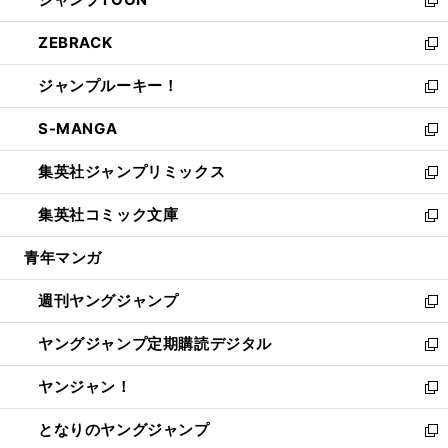
で
ド
ィ
い
新
開
ウ
ン
ウ
し
ZEBRACK
く
で
ド
ィ
い
新
開
ウ
ン
ウ
し
ジャンプルーキー！
く
で
ド
ィ
い
新
開
ウ
ン
ウ
し
S-MANGA
く
で
ド
ィ
い
新
開
ウ
ン
ウ
し
集英社ジャンプリミックス
く
で
ド
ィ
い
新
開
ウ
ン
ウ
し
集英社コミック文庫
く
で
ド
ィ
い
新
開
ウ
ン
ウ
し
青年マンガ
く
で
ド
ィ
い
開
ウ
ン
ウ
週刊ヤングジャンプ
く
で
ド
ィ
新
開
ウ
ン
し
ヤングジャンプ定期購読デジタル
く
で
ド
い
新
開
ウ
ウ
し
ヤンジャン！
く
で
ィ
い
新
開
ン
ウ
し
となりのヤングジャンプ
く
ド
ィ
い
新