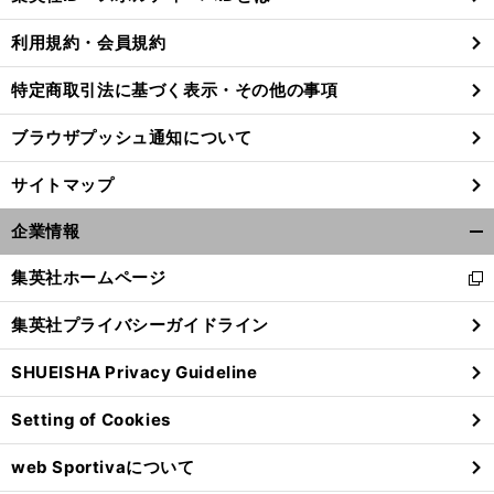
る
利用規約・会員規約
特定商取引法に基づく表示・その他の事項
。
世
」
前
へ
ブラウザプッシュ通知について
サイトマップ
企業情報
開
く/
集英社ホームページ
新
閉
し
じ
集英社プライバシーガイドライン
い
る
ウ
SHUEISHA Privacy Guideline
ィ
ン
Setting of Cookies
ド
ウ
web Sportivaについて
で
開