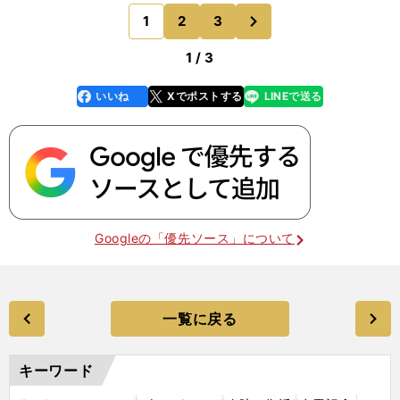
Ｉ天皇賞・春で５着に敗れると、もはや「負けない
次
1
2
3
のページへ
馬」ではなくな
1 / 3
いいね
Xでポストする
LINEで送る
line
faceboo
x
k
Googleの「優先ソース」について
一覧に戻る
キーワード