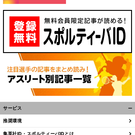
サービス
開
く/
推奨環境
閉
じ
集英社ID・スポルティーバIDとは