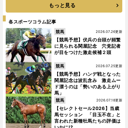
もっと見る
各スポーツコラム記事
競馬
2026.07.26更新
【競馬予想】伏兵の台頭が頻繁
に見られる関屋記念 穴党記者
が目をつけた激走候補２頭
競馬
2026.07.25更新
【競馬予想】ハンデ戦となった
関屋記念は波乱含み 激走ムー
ド漂うのは「勢いのある上がり
馬」
競馬
2026.07.18更新
【セレクトセール2026】当歳
馬セッション 「目玉不在」と
言われた新種牡馬たちの評価は
いかに!?