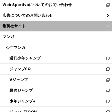
Web Sportivaについてのお問い合わせ
く
新
し
広告についてのお問い合わせ
い
ウ
集英社サイト
ィ
開
ン
く/
マンガ
ド
閉
ウ
じ
少年マンガ
で
る
開
週刊少年ジャンプ
く
新
し
ジャンプSQ
い
新
ウ
し
Vジャンプ
ィ
い
新
ン
ウ
し
最強ジャンプ
ド
ィ
い
新
ウ
ン
ウ
し
少年ジャンプ+
で
ド
ィ
い
新
開
ウ
ン
ウ
し
ジャンプTOON
く