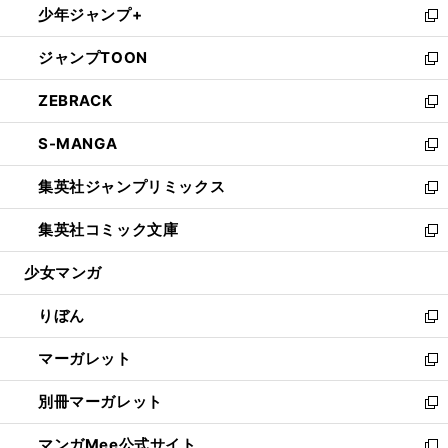
少年ジャンプ+
く
で
ド
ィ
い
新
開
ウ
ン
ウ
し
ジャンプTOON
く
で
ド
ィ
い
新
開
ウ
ン
ウ
し
ZEBRACK
く
で
ド
ィ
い
新
開
ウ
ン
ウ
し
S-MANGA
く
で
ド
ィ
い
新
開
ウ
ン
ウ
し
集英社ジャンプリミックス
く
で
ド
ィ
い
新
開
ウ
ン
ウ
し
集英社コミック文庫
く
で
ド
ィ
い
新
開
ウ
ン
ウ
し
少女マンガ
く
で
ド
ィ
い
開
ウ
ン
ウ
りぼん
く
で
ド
ィ
新
開
ウ
ン
し
マーガレット
く
で
ド
い
新
開
ウ
ウ
し
別冊マーガレット
く
で
ィ
い
新
開
ン
ウ
し
マンガMee公式サイト
く
ド
ィ