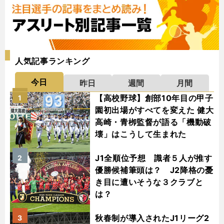
人気記事ランキング
今日
昨日
週間
月間
【高校野球】創部10年目の甲子
1
園初出場がすべてを変えた 健大
高崎・青栁監督が語る「機動破
壊」はこうして生まれた
J1全順位予想 識者５人が推す
2
優勝候補筆頭は？ J2降格の憂
き目に遭いそうな３クラブと
は？
秋春制が導入されたJ1リーグ2
3