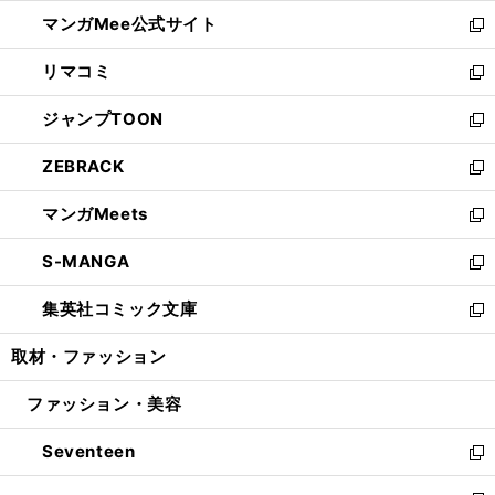
開
ン
ウ
し
マンガMee公式サイト
く
ド
ィ
い
新
ウ
ン
ウ
し
リマコミ
で
ド
ィ
い
新
開
ウ
ン
ウ
し
ジャンプTOON
く
で
ド
ィ
い
新
開
ウ
ン
ウ
し
ZEBRACK
く
で
ド
ィ
い
新
開
ウ
ン
ウ
し
マンガMeets
く
で
ド
ィ
い
新
開
ウ
ン
ウ
し
S-MANGA
く
で
ド
ィ
い
新
開
ウ
ン
ウ
し
集英社コミック文庫
く
で
ド
ィ
い
新
開
ウ
ン
ウ
し
取材・ファッション
く
で
ド
ィ
い
開
ウ
ン
ウ
ファッション・美容
く
で
ド
ィ
開
ウ
ン
Seventeen
く
で
ド
新
開
ウ
し