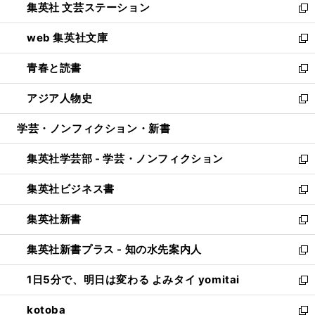
集英社 文芸ステーション
く
ィ
い
新
ン
ウ
し
web 集英社文庫
ド
ィ
い
新
ウ
ン
ウ
し
青春と読書
で
ド
ィ
い
新
開
ウ
ン
ウ
し
アジア人物史
く
で
ド
ィ
い
新
開
ウ
ン
ウ
し
学芸・ノンフィクション・新書
く
で
ド
ィ
い
開
ウ
ン
ウ
集英社学芸部 - 学芸・ノンフィクション
く
で
ド
ィ
新
開
ウ
ン
し
集英社ビジネス書
く
で
ド
い
新
開
ウ
ウ
し
集英社新書
く
で
ィ
い
新
開
ン
ウ
し
集英社新書プラス - 知の水先案内人
く
ド
ィ
い
新
ウ
ン
ウ
し
1日5分で、明日は変わる よみタイ yomitai
で
ド
ィ
い
新
開
ウ
ン
ウ
し
kotoba
く
で
ド
ィ
い
新