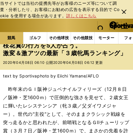
当サイトでは当社の提携先等がお客様のニーズ等について調
査・分析したり、お客様にお勧めの広告を表⽰する⽬的で Co
閉じ
okie を使⽤する場合があります。
詳しくはこちら
る
マイペ
web Sportiva (webスポルティーバ)
検索
メニュ
we
ー
競馬の記事一覧
競馬
桜花賞の行方を5人が占う。激
b
ジ
競馬
ゴルフ
その他球技
その他競技
モーター
フォ
ス
桜花賞の行方を5人が占う。
ポ
激変＆激アツの最新「３歳牝馬ランキング」
ル
テ
2020年04月08日 06:10 公開
2020年04月08日 06:12 更新
ィ
ー
text by Sportiva
photo by Eiichi Yamane/AFLO
バ
昨年末のＧＩ阪神ジュベナイルフィリーズ（12月８日
／阪神・芝1600ｍ）で圧倒的な強さを見せて、２歳女王
に輝いたレシステンシア（牝３歳／父ダイワメジャ
ー）。世代の"主役"として、そのままクラシック戦線を
突っ走るかと思われたが、前哨戦となるＧIIチューリップ
賞（３月７日／阪神・芝1600ｍ）で、まさかの先着を許