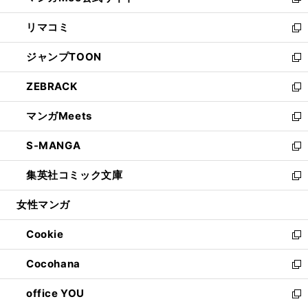
い
新
ウ
ン
ウ
し
リマコミ
で
ド
ィ
い
新
開
ウ
ン
ウ
し
ジャンプTOON
く
で
ド
ィ
い
新
開
ウ
ン
ウ
し
ZEBRACK
く
で
ド
ィ
い
新
開
ウ
ン
ウ
し
マンガMeets
く
で
ド
ィ
い
新
開
ウ
ン
ウ
し
S-MANGA
く
で
ド
ィ
い
新
開
ウ
ン
ウ
し
集英社コミック文庫
く
で
ド
ィ
い
新
開
ウ
ン
ウ
し
女性マンガ
く
で
ド
ィ
い
開
ウ
ン
ウ
Cookie
く
で
ド
ィ
新
開
ウ
ン
し
Cocohana
く
で
ド
い
新
開
ウ
ウ
し
office YOU
く
で
ィ
い
新