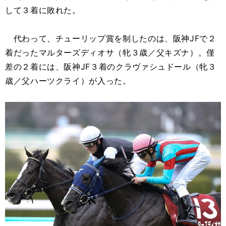
して３着に敗れた。
代わって、チューリップ賞を制したのは、阪神JFで２
着だったマルターズディオサ（牝３歳／父キズナ）。僅
差の２着には、阪神JF３着のクラヴァシュドール（牝３
歳／父ハーツクライ）が入った。