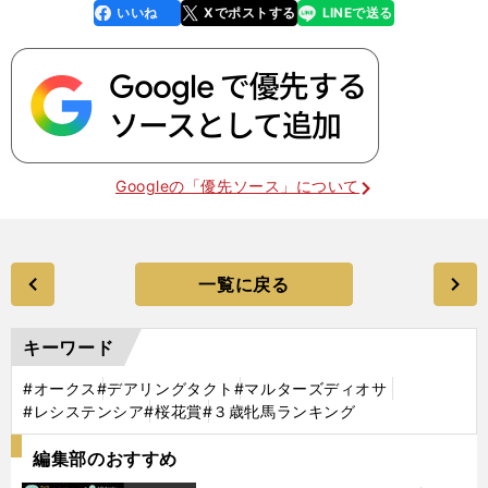
いいね
Xでポストする
LINEで送る
line
faceboo
x
k
Googleの「優先ソース」について
一覧に戻る
キーワード
#オークス
#デアリングタクト
#マルターズディオサ
#レシステンシア
#桜花賞
#３歳牝馬ランキング
編集部のおすすめ