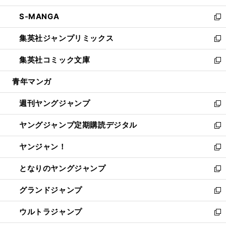
開
ウ
ン
ウ
し
S-MANGA
く
で
ド
ィ
い
新
開
ウ
ン
ウ
し
集英社ジャンプリミックス
く
で
ド
ィ
い
新
開
ウ
ン
ウ
し
集英社コミック文庫
く
で
ド
ィ
い
新
開
ウ
ン
ウ
し
青年マンガ
く
で
ド
ィ
い
開
ウ
ン
ウ
週刊ヤングジャンプ
く
で
ド
ィ
新
開
ウ
ン
し
ヤングジャンプ定期購読デジタル
く
で
ド
い
新
開
ウ
ウ
し
ヤンジャン！
く
で
ィ
い
新
開
ン
ウ
し
となりのヤングジャンプ
く
ド
ィ
い
新
ウ
ン
ウ
し
グランドジャンプ
で
ド
ィ
い
新
開
ウ
ン
ウ
し
ウルトラジャンプ
く
で
ド
ィ
い
新
開
ウ
ン
ウ
し