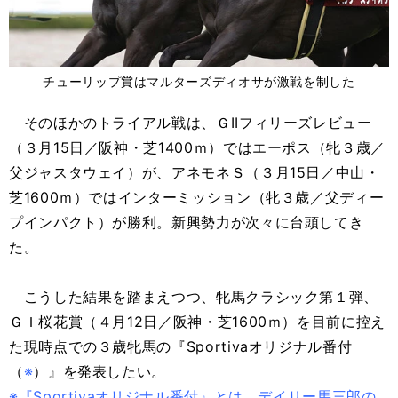
チューリップ賞はマルターズディオサが激戦を制した
そのほかのトライアル戦は、ＧIIフィリーズレビュー
（３月15日／阪神・芝1400ｍ）ではエーポス（牝３歳／
父ジャスタウェイ）が、アネモネＳ（３月15日／中山・
芝1600ｍ）ではインターミッション（牝３歳／父ディー
プインパクト）が勝利。新興勢力が次々に台頭してき
た。
こうした結果を踏まえつつ、牝馬クラシック第１弾、
ＧＩ桜花賞（４月12日／阪神・芝1600ｍ）を目前に控え
た現時点での３歳牝馬の『Sportivaオリジナル番付
（
※
）』を発表したい。
※『Sportivaオリジナル番付』とは、デイリー馬三郎の