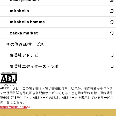
ド
ィ
い
新
開
ウ
ン
ウ
し
mirabella
く
で
ド
ィ
い
新
開
ウ
ン
ウ
し
mirabella homme
く
で
ド
ィ
い
新
開
ウ
ン
ウ
し
zakka market
く
で
ド
ィ
い
新
開
ウ
ン
ウ
し
その他WEBサービス
く
で
ド
ィ
い
開
ウ
ン
ウ
集英社アドナビ
く
で
ド
ィ
新
開
ウ
ン
し
集英社エディターズ・ラボ
く
で
ド
い
新
開
ウ
ウ
し
く
で
ィ
い
開
ン
ウ
ABJマークは、この電子書店・電子書籍配信サービスが、著作権者からコンテ
く
ド
ィ
ンツ使用許諾を得た正規版配信サービスであることを示す登録商標（登録番号
ウ
ン
第6091713号）です。ABJマークの詳細、ABJマークを掲示しているサービス
で
ド
の一覧はこちら。
開
ウ
https://aebs.or.jp/
新
く
で
し
い