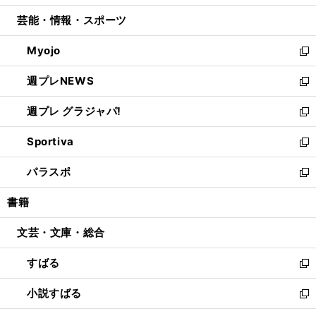
開
ウ
ン
ウ
し
芸能・情報・スポーツ
く
で
ド
ィ
い
開
ウ
ン
ウ
Myojo
く
で
ド
ィ
新
開
ウ
ン
し
週プレNEWS
く
で
ド
い
新
開
ウ
ウ
し
週プレ グラジャパ!
く
で
ィ
い
新
開
ン
ウ
し
Sportiva
く
ド
ィ
い
新
ウ
ン
ウ
し
パラスポ
で
ド
ィ
い
新
開
ウ
ン
ウ
し
書籍
く
で
ド
ィ
い
開
ウ
ン
ウ
文芸・文庫・総合
く
で
ド
ィ
開
ウ
ン
すばる
く
で
ド
新
開
ウ
し
小説すばる
く
で
い
新
開
ウ
し