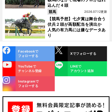
込んだ４頭
競馬
2026.07.12更新
【競馬予想】七夕賞は舞台合う
伏兵２頭が高額配当を演出か
人気の有力馬には嫌なデータあ
り
cebo
X
Facebookで
Xでフォローする
ok
フォローする
uTube
LINE
YouTubeで
LINEで
チャンネル登録
アカウント追加
stagra
Instagramで
m
フォローする