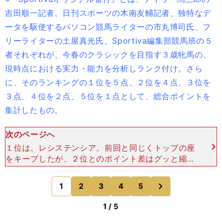
吉田順一記者、日刊スポーツの木南友輔記者、独特なデ
ータを駆使するパソコン競馬ライターの市丸博司氏、フ
リーライターの土屋真光氏、Sportiva編集部競馬班の５
者それぞれが、今春のクラシックを目指す３歳牝馬の、
現時点における実力・能力を分析しランク付け。さら
に、そのランキングの１位を５点、２位を４点、３位を
３点、４位を２点、５位を１点として、総合ポイントを
集計したもの。
次のページへ
１位は、レシステンシア。前回と同じくトップの座
をキープしたが、２位とのポイント差はグッと縮ま
った。桜花賞での巻き返しはあるか。吉田順一氏
（デイリー馬三郎）「４番人気で挑んだ阪神JF
次
1
2
3
4
5
のページへ
は、あくまでもチャレ
1 / 5