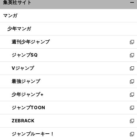
集英社サイト
ィ
開
ン
く/
マンガ
ド
閉
ウ
じ
少年マンガ
で
る
開
週刊少年ジャンプ
く
新
し
ジャンプSQ
い
新
ウ
し
Vジャンプ
ィ
い
新
ン
ウ
し
最強ジャンプ
ド
ィ
い
新
ウ
ン
ウ
し
少年ジャンプ+
で
ド
ィ
い
新
開
ウ
ン
ウ
し
ジャンプTOON
く
で
ド
ィ
い
新
開
ウ
ン
ウ
し
ZEBRACK
く
で
ド
ィ
い
新
開
ウ
ン
ウ
し
ジャンプルーキー！
く
で
ド
ィ
い
新