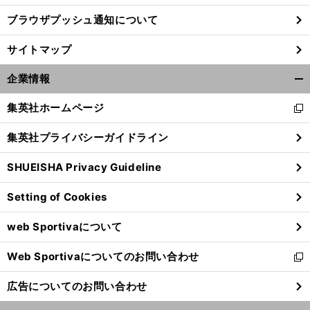
ブラウザプッシュ通知について
。
大
」
前
へ
サイトマップ
企業情報
開
く/
集英社ホームページ
新
閉
し
じ
集英社プライバシーガイドライン
い
る
ウ
SHUEISHA Privacy Guideline
ィ
ン
Setting of Cookies
ド
ウ
web Sportivaについて
で
開
Web Sportivaについてのお問い合わせ
く
新
し
広告についてのお問い合わせ
い
ウ