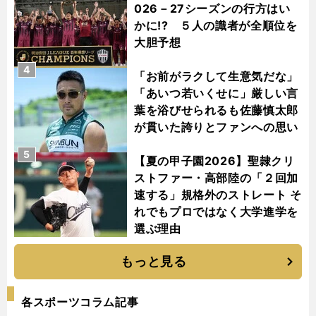
026－27シーズンの行方はい
かに!? ５人の識者が全順位を
大胆予想
4
「お前がラクして生意気だな」
「あいつ若いくせに」厳しい言
葉を浴びせられるも佐藤慎太郎
が貫いた誇りとファンへの思い
5
【夏の甲子園2026】聖隷クリ
ストファー・高部陸の「２回加
速する」規格外のストレート そ
れでもプロではなく大学進学を
選ぶ理由
もっと見る
各スポーツコラム記事