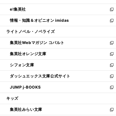
開
ウ
ン
ウ
し
e!集英社
く
で
ド
ィ
い
新
開
ウ
ン
ウ
し
情報・知識＆オピニオン imidas
く
で
ド
ィ
い
新
開
ウ
ン
ウ
し
ライトノベル・ノベライズ
く
で
ド
ィ
い
開
ウ
ン
ウ
集英社Webマガジン コバルト
く
で
ド
ィ
新
開
ウ
ン
し
集英社オレンジ文庫
く
で
ド
い
新
開
ウ
ウ
し
シフォン文庫
く
で
ィ
い
新
開
ン
ウ
し
ダッシュエックス文庫公式サイト
く
ド
ィ
い
新
ウ
ン
ウ
し
JUMP j-BOOKS
で
ド
ィ
い
新
開
ウ
ン
ウ
し
キッズ
く
で
ド
ィ
い
開
ウ
ン
ウ
集英社みらい文庫
く
で
ド
ィ
新
開
ウ
ン