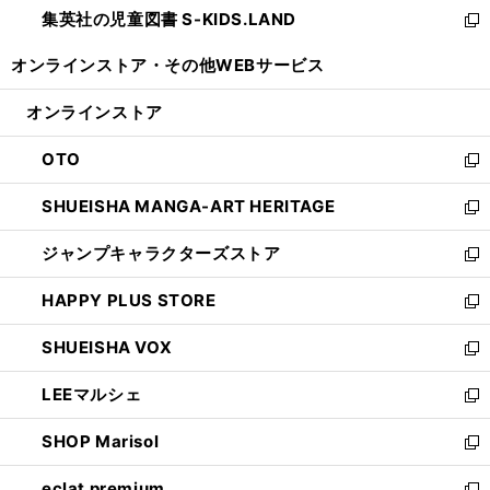
し
集英社の児童図書 S-KIDS.LAND
く
で
ド
い
新
開
ウ
ウ
し
オンラインストア・
その他WEBサービス
く
で
ィ
い
開
ン
ウ
オンラインストア
く
ド
ィ
ウ
ン
OTO
で
ド
新
開
ウ
し
SHUEISHA MANGA-ART HERITAGE
く
で
い
新
開
ウ
し
ジャンプキャラクターズストア
く
ィ
い
新
ン
ウ
し
HAPPY PLUS STORE
ド
ィ
い
新
ウ
ン
ウ
し
SHUEISHA VOX
で
ド
ィ
い
新
開
ウ
ン
ウ
し
LEEマルシェ
く
で
ド
ィ
い
新
開
ウ
ン
ウ
し
SHOP Marisol
く
で
ド
ィ
い
新
開
ウ
ン
ウ
し
eclat premium
く
で