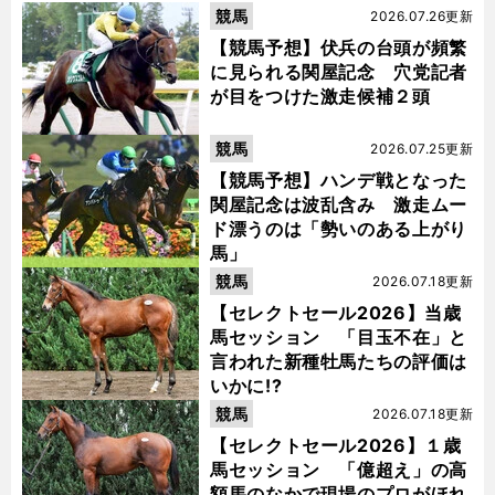
競馬
2026.07.26更新
【競馬予想】伏兵の台頭が頻繁
に見られる関屋記念 穴党記者
が目をつけた激走候補２頭
競馬
2026.07.25更新
【競馬予想】ハンデ戦となった
関屋記念は波乱含み 激走ムー
ド漂うのは「勢いのある上がり
馬」
競馬
2026.07.18更新
【セレクトセール2026】当歳
馬セッション 「目玉不在」と
言われた新種牡馬たちの評価は
いかに!?
競馬
2026.07.18更新
【セレクトセール2026】１歳
馬セッション 「億超え」の高
額馬のなかで現場のプロがほれ