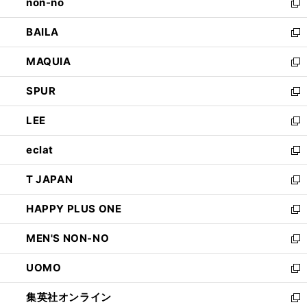
non-no
く
で
い
新
開
ウ
し
BAILA
く
ィ
い
新
ン
ウ
し
MAQUIA
ド
ィ
い
新
ウ
ン
ウ
し
SPUR
で
ド
ィ
い
新
開
ウ
ン
ウ
し
LEE
く
で
ド
ィ
い
新
開
ウ
ン
ウ
し
eclat
く
で
ド
ィ
い
新
開
ウ
ン
ウ
し
T JAPAN
く
で
ド
ィ
い
新
開
ウ
ン
ウ
し
HAPPY PLUS ONE
く
で
ド
ィ
い
新
開
ウ
ン
ウ
し
MEN'S NON-NO
く
で
ド
ィ
い
新
開
ウ
ン
ウ
し
UOMO
く
で
ド
ィ
い
新
開
ウ
ン
ウ
し
集英社オンライン
く
で
ド
ィ
い
新