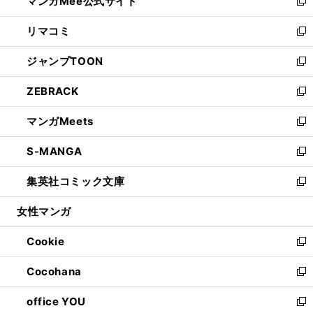
マンガMee公式サイト
く
ド
ィ
い
新
ウ
ン
ウ
し
リマコミ
で
ド
ィ
い
新
開
ウ
ン
ウ
し
ジャンプTOON
く
で
ド
ィ
い
新
開
ウ
ン
ウ
し
ZEBRACK
く
で
ド
ィ
い
新
開
ウ
ン
ウ
し
マンガMeets
く
で
ド
ィ
い
新
開
ウ
ン
ウ
し
S-MANGA
く
で
ド
ィ
い
新
開
ウ
ン
ウ
し
集英社コミック文庫
く
で
ド
ィ
い
新
開
ウ
ン
ウ
し
女性マンガ
く
で
ド
ィ
い
開
ウ
ン
ウ
Cookie
く
で
ド
ィ
新
開
ウ
ン
し
Cocohana
く
で
ド
い
新
開
ウ
ウ
し
office YOU
く
で
ィ
い
新