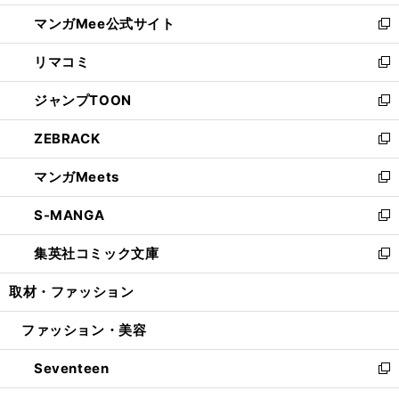
開
ン
ウ
し
マンガMee公式サイト
く
ド
ィ
い
新
ウ
ン
ウ
し
リマコミ
で
ド
ィ
い
新
開
ウ
ン
ウ
し
ジャンプTOON
く
で
ド
ィ
い
新
開
ウ
ン
ウ
し
ZEBRACK
く
で
ド
ィ
い
新
開
ウ
ン
ウ
し
マンガMeets
く
で
ド
ィ
い
新
開
ウ
ン
ウ
し
S-MANGA
く
で
ド
ィ
い
新
開
ウ
ン
ウ
し
集英社コミック文庫
く
で
ド
ィ
い
新
開
ウ
ン
ウ
し
取材・ファッション
く
で
ド
ィ
い
開
ウ
ン
ウ
ファッション・美容
く
で
ド
ィ
開
ウ
ン
Seventeen
く
で
ド
新
開
ウ
し