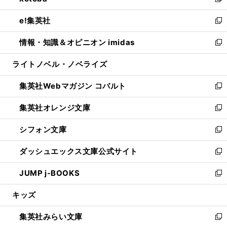
い
新
開
ウ
ン
ウ
し
e!集英社
く
で
ド
ィ
い
新
開
ウ
ン
ウ
し
情報・知識＆オピニオン imidas
く
で
ド
ィ
い
新
開
ウ
ン
ウ
し
ライトノベル・ノベライズ
く
で
ド
ィ
い
開
ウ
ン
ウ
集英社Webマガジン コバルト
く
で
ド
ィ
新
開
ウ
ン
し
集英社オレンジ文庫
く
で
ド
い
新
開
ウ
ウ
し
シフォン文庫
く
で
ィ
い
新
開
ン
ウ
し
ダッシュエックス文庫公式サイト
く
ド
ィ
い
新
ウ
ン
ウ
し
JUMP j-BOOKS
で
ド
ィ
い
新
開
ウ
ン
ウ
し
キッズ
く
で
ド
ィ
い
開
ウ
ン
ウ
集英社みらい文庫
く
で
ド
ィ
新