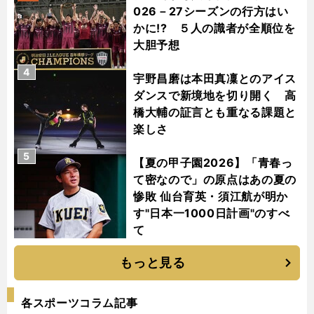
026－27シーズンの行方はい
かに!? ５人の識者が全順位を
大胆予想
4
宇野昌磨は本田真凜とのアイス
ダンスで新境地を切り開く 高
橋大輔の証言とも重なる課題と
楽しさ
5
【夏の甲子園2026】「青春っ
て密なので」の原点はあの夏の
惨敗 仙台育英・須江航が明か
す"日本一1000日計画"のすべ
て
もっと見る
各スポーツコラム記事