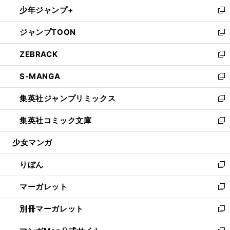
ウ
し
少年ジャンプ+
く
で
ド
ィ
い
新
開
ウ
ン
ウ
し
ジャンプTOON
く
で
ド
ィ
い
新
開
ウ
ン
ウ
し
ZEBRACK
く
で
ド
ィ
い
新
開
ウ
ン
ウ
し
S-MANGA
く
で
ド
ィ
い
新
開
ウ
ン
ウ
し
集英社ジャンプリミックス
く
で
ド
ィ
い
新
開
ウ
ン
ウ
し
集英社コミック文庫
く
で
ド
ィ
い
新
開
ウ
ン
ウ
し
少女マンガ
く
で
ド
ィ
い
開
ウ
ン
ウ
りぼん
く
で
ド
ィ
新
開
ウ
ン
し
マーガレット
く
で
ド
い
新
開
ウ
ウ
し
別冊マーガレット
く
で
ィ
い
新
開
ン
ウ
し