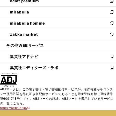
eclat premium
く
で
ド
ィ
い
新
開
ウ
ン
ウ
し
mirabella
く
で
ド
ィ
い
新
開
ウ
ン
ウ
し
mirabella homme
く
で
ド
ィ
い
新
開
ウ
ン
ウ
し
zakka market
く
で
ド
ィ
い
新
開
ウ
ン
ウ
し
その他WEBサービス
く
で
ド
ィ
い
開
ウ
ン
ウ
集英社アドナビ
く
で
ド
ィ
新
開
ウ
ン
し
集英社エディターズ・ラボ
く
で
ド
い
新
開
ウ
ウ
し
く
で
ィ
い
開
ン
ウ
ABJマークは、この電子書店・電子書籍配信サービスが、著作権者からコンテ
く
ド
ィ
ンツ使用許諾を得た正規版配信サービスであることを示す登録商標（登録番号
ウ
ン
第6091713号）です。ABJマークの詳細、ABJマークを掲示しているサービス
で
ド
の一覧はこちら。
開
ウ
https://aebs.or.jp/
新
く
で
し