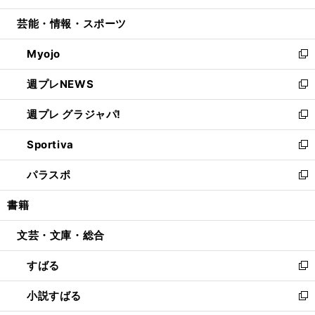
開
ウ
ン
ウ
し
芸能・情報・スポーツ
く
で
ド
ィ
い
開
ウ
ン
ウ
Myojo
く
で
ド
ィ
新
開
ウ
ン
し
週プレNEWS
く
で
ド
い
新
開
ウ
ウ
し
週プレ グラジャパ!
く
で
ィ
い
新
開
ン
ウ
し
Sportiva
く
ド
ィ
い
新
ウ
ン
ウ
し
パラスポ
で
ド
ィ
い
新
開
ウ
ン
ウ
し
書籍
く
で
ド
ィ
い
開
ウ
ン
ウ
文芸・文庫・総合
く
で
ド
ィ
開
ウ
ン
すばる
く
で
ド
新
開
ウ
し
小説すばる
く
で
い
新
開
ウ
し