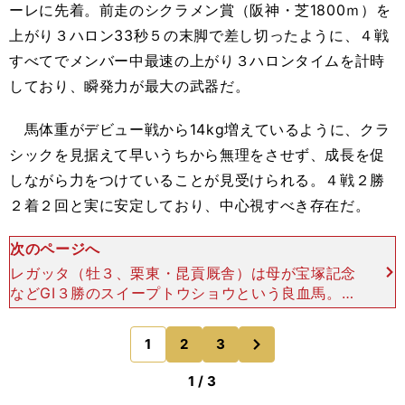
ーレに先着。前走のシクラメン賞（阪神・芝1800ｍ）を
上がり３ハロン33秒５の末脚で差し切ったように、４戦
すべてでメンバー中最速の上がり３ハロンタイムを計時
しており、瞬発力が最大の武器だ。
馬体重がデビュー戦から14kg増えているように、クラ
シックを見据えて早いうちから無理をさせず、成長を促
しながら力をつけていることが見受けられる。４戦２勝
２着２回と実に安定しており、中心視すべき存在だ。
次のページへ
レガッタ（牡３、栗東・昆貢厩舎）は母が宝塚記念
などGI３勝のスイープトウショウという良血馬。今
回と同じ京都芝1800ｍで上がり３ハロン33秒２の
瞬発力を見せて、新馬勝ちを収めている。父ディー
次
1
2
3
のページへ
プインパク
1 / 3