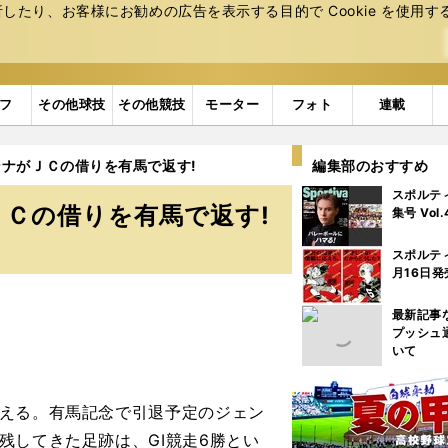
たり、お客様にお勧めの広告を表⽰する⽬的で Cookie を使⽤す
フ
その他球技
その他競技
モーター
フォト
連載
ナがＪＣの借りを有馬で返す!
編集部のおすすめ
スポルテ
Ｃの借りを有馬で返す!
集号 Vol
スポルテ
月16日発
最新記事
プッシュ
いて
える。有馬記念で引退予定のジェン
残してきた足跡は、GI競走6勝とい