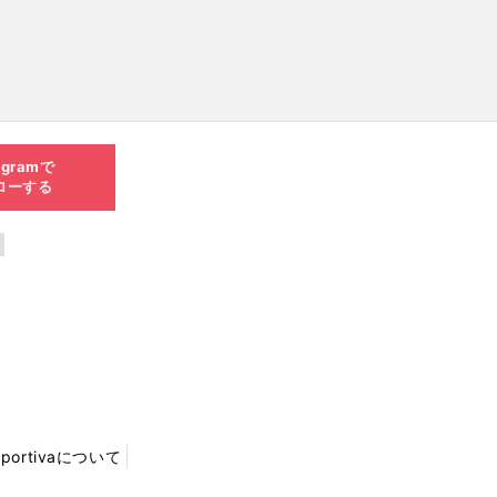
agramで
ローする
Sportivaについて