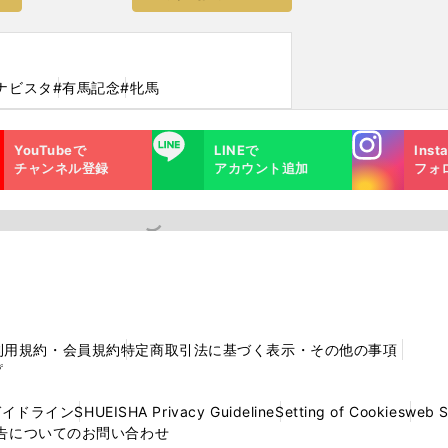
ナビスタ
#有馬記念
#牝馬
Instagra
LINE
YouTubeで
LINEで
Inst
m
チャンネル登録
アカウント追加
フォ
利用規約・会員規約
特定商取引法に基づく表示・その他の事項
プ
ガイドライン
SHUEISHA Privacy Guideline
Setting of Cookies
web 
告についてのお問い合わせ