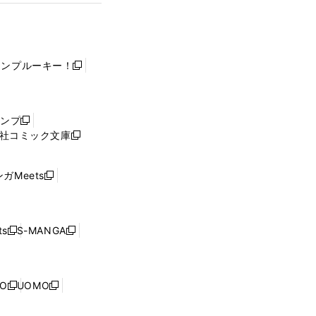
ャンプルーキー！
新
し
い
ウ
ャンプ
新
ィ
社コミック文庫
し
新
ン
い
し
ド
ウ
い
ウ
ガMeets
新
ィ
ウ
で
し
ン
ィ
開
い
ド
ン
く
ウ
ウ
ド
s
S-MANGA
新
新
ィ
で
ウ
し
し
ン
開
で
い
い
ド
く
開
ウ
ウ
ウ
NO
UOMO
く
新
新
ィ
ィ
で
し
し
ン
ン
開