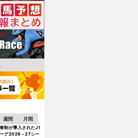
週間
月間
春制が導入されたJ1
ーグ2026－27シー