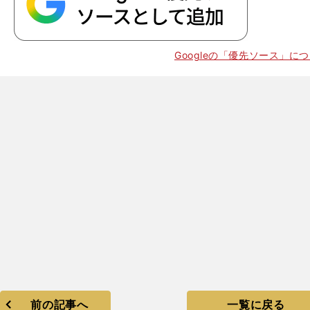
馬
ラン
ジャスタウェイが伝説になる
Googleの「優先ソース」に
前の記事へ
一覧に戻る