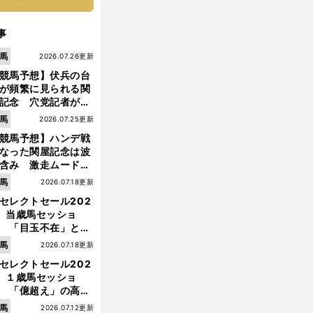
事
馬
2026.07.26更新
競馬予想】伏兵の台
が頻繁に見られる関
記念 穴党記者が目
つけた激走候補２頭
馬
2026.07.25更新
競馬予想】ハンデ戦
なった関屋記念は波
含み 激走ムード漂
のは「勢いのある上
馬
2026.07.18更新
り馬」
セレクトセール202
】当歳馬セッショ
 「目玉不在」と言
れた新種牡馬たちの
馬
2026.07.18更新
価はいかに!?
セレクトセール202
】１歳馬セッショ
 「億超え」の高額
のなかで現場のプロ
馬
2026.07.12更新