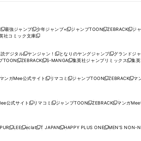
プ
最強ジャンプ
少年ジャンプ+
ジャンプTOON
ZEBRACK
ジ
新
新
新
新
新
英社コミック文庫
し
新
し
し
し
し
い
い
し
い
い
い
ウ
ウ
い
ウ
ウ
ウ
購読デジタル
ヤンジャン！
となりのヤングジャンプ
グランドジ
新
新
新
ィ
ィ
ウ
ィ
ィ
ィ
プTOON
ZEBRACK
S-MANGA
集英社ジャンプリミックス
集英
新
し
新
し
新
し
新
ン
ン
ィ
ン
ン
ン
し
い
し
い
し
い
し
ド
ド
ン
ド
ド
ド
い
ウ
い
ウ
い
ウ
い
ウ
ウ
ド
ウ
ウ
ウ
マンガMee公式サイト
リマコミ
ジャンプTOON
ZEBRACK
マン
新
新
新
新
ウ
ィ
ウ
ィ
ウ
ィ
ウ
で
で
ウ
で
で
で
し
し
し
し
し
ィ
ン
ィ
ン
ィ
ン
ィ
開
開
で
開
開
開
い
い
い
い
い
ン
ド
ン
ド
ン
ド
ン
く
く
開
く
く
く
ウ
ウ
ウ
ウ
ウ
ド
ウ
ド
ウ
ド
ウ
ド
ee公式サイト
リマコミ
ジャンプTOON
ZEBRACK
マンガMeet
く
新
新
新
新
ィ
ィ
ィ
ィ
ィ
ウ
で
ウ
で
ウ
で
ウ
し
し
し
し
ン
ン
ン
ン
ン
で
開
で
開
で
開
で
い
い
い
い
ド
ド
ド
ド
ド
開
く
開
く
開
く
開
ウ
ウ
ウ
ウ
ウ
ウ
ウ
ウ
ウ
PUR
LEE
eclat
T JAPAN
HAPPY PLUS ONE
MEN'S NON-
く
く
く
く
新
新
新
新
新
ィ
ィ
ィ
ィ
で
で
で
で
で
し
し
し
し
し
ン
ン
ン
ン
開
開
開
開
開