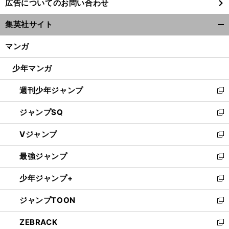
広告についてのお問い合わせ
い
ウ
集英社サイト
ィ
開
ン
く/
マンガ
ド
閉
ウ
じ
少年マンガ
で
る
開
週刊少年ジャンプ
く
新
し
ジャンプSQ
い
新
ウ
し
Vジャンプ
ィ
い
新
ン
ウ
し
最強ジャンプ
ド
ィ
い
新
ウ
ン
ウ
し
少年ジャンプ+
で
ド
ィ
い
新
開
ウ
ン
ウ
し
ジャンプTOON
く
で
ド
ィ
い
新
開
ウ
ン
ウ
し
ZEBRACK
く
で
ド
ィ
い
新