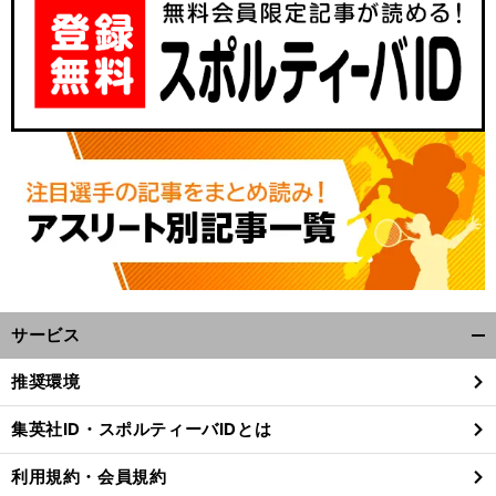
サービス
開
く/
推奨環境
閉
じ
集英社ID・スポルティーバIDとは
る
利用規約・会員規約