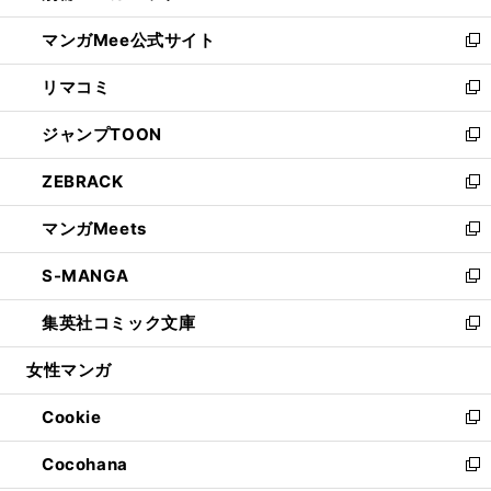
開
ン
ウ
し
マンガMee公式サイト
く
ド
ィ
い
新
ウ
ン
ウ
し
リマコミ
で
ド
ィ
い
新
開
ウ
ン
ウ
し
ジャンプTOON
く
で
ド
ィ
い
新
開
ウ
ン
ウ
し
ZEBRACK
く
で
ド
ィ
い
新
開
ウ
ン
ウ
し
マンガMeets
く
で
ド
ィ
い
新
開
ウ
ン
ウ
し
S-MANGA
く
で
ド
ィ
い
新
開
ウ
ン
ウ
し
集英社コミック文庫
く
で
ド
ィ
い
新
開
ウ
ン
ウ
し
女性マンガ
く
で
ド
ィ
い
開
ウ
ン
ウ
Cookie
く
で
ド
ィ
新
開
ウ
ン
し
Cocohana
く
で
ド
い
新
開
ウ
ウ