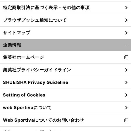
特定商取引法に基づく表示・その他の事項
ブラウザプッシュ通知について
【
競
】
、
馬
ダービーは
騎手の優勝経験がカギ
サイトマップ
企業情報
開
く/
集英社ホームページ
新
閉
し
じ
集英社プライバシーガイドライン
い
る
ウ
SHUEISHA Privacy Guideline
ィ
ン
Setting of Cookies
ド
ウ
web Sportivaについて
で
開
Web Sportivaについてのお問い合わせ
く
新
し