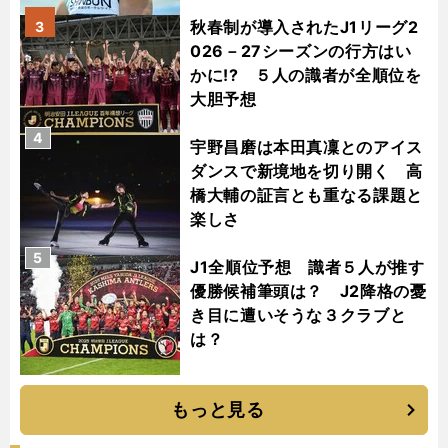
秋春制が導入されたJ1リーグ2
3
026－27シーズンの行方はい
かに!? ５人の識者が全順位を
大胆予想
4
宇野昌磨は本田真凜とのアイス
ダンスで新境地を切り開く 高
橋大輔の証言とも重なる課題と
楽しさ
5
J1全順位予想 識者５人が推す
優勝候補筆頭は？ J2降格の憂
き目に遭いそうな３クラブと
は？
もっと見る