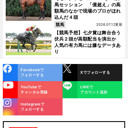
馬セッション 「億超え」の高
額馬のなかで現場のプロがほれ
込んだ４頭
競馬
2026.07.12更新
【競馬予想】七夕賞は舞台合う
伏兵２頭が高額配当を演出か
人気の有力馬には嫌なデータあ
り
cebo
X
Facebookで
Xでフォローする
ok
フォローする
uTube
LINE
YouTubeで
LINEで
チャンネル登録
アカウント追加
stagra
Instagramで
m
フォローする