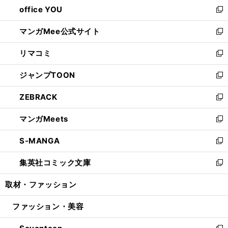
し
office YOU
く
で
ィ
い
新
開
ン
ウ
し
マンガMee公式サイト
く
ド
ィ
い
新
ウ
ン
ウ
し
リマコミ
で
ド
ィ
い
新
開
ウ
ン
ウ
し
ジャンプTOON
く
で
ド
ィ
い
新
開
ウ
ン
ウ
し
ZEBRACK
く
で
ド
ィ
い
新
開
ウ
ン
ウ
し
マンガMeets
く
で
ド
ィ
い
新
開
ウ
ン
ウ
し
S-MANGA
く
で
ド
ィ
い
新
開
ウ
ン
ウ
し
集英社コミック文庫
く
で
ド
ィ
い
新
開
ウ
ン
ウ
し
取材・ファッション
く
で
ド
ィ
い
開
ウ
ン
ウ
ファッション・美容
く
で
ド
ィ
開
ウ
ン
く