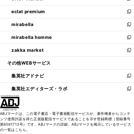
開
ウ
ン
ウ
し
eclat premium
く
で
ド
ィ
い
新
開
ウ
ン
ウ
し
mirabella
く
で
ド
ィ
い
新
開
ウ
ン
ウ
し
mirabella homme
く
で
ド
ィ
い
新
開
ウ
ン
ウ
し
zakka market
く
で
ド
ィ
い
新
開
ウ
ン
ウ
し
その他WEBサービス
く
で
ド
ィ
い
開
ウ
ン
ウ
集英社アドナビ
く
で
ド
ィ
新
開
ウ
ン
し
集英社エディターズ・ラボ
く
で
ド
い
新
開
ウ
ウ
し
く
で
ィ
い
開
ン
ウ
ABJマークは、この電子書店・電子書籍配信サービスが、著作権者からコンテ
く
ド
ィ
ンツ使用許諾を得た正規版配信サービスであることを示す登録商標（登録番号
ウ
ン
第6091713号）です。ABJマークの詳細、ABJマークを掲示しているサービス
で
ド
の一覧はこちら。
開
ウ