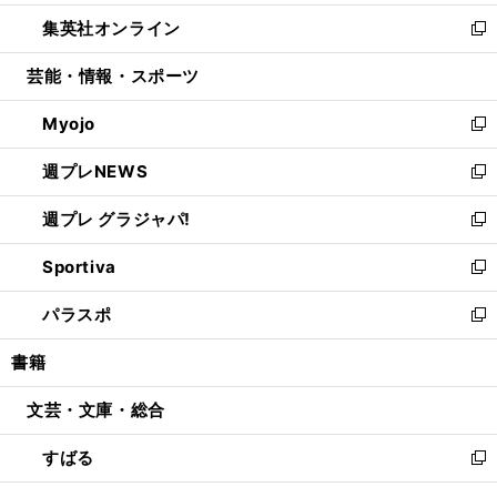
開
ウ
ン
ウ
し
集英社オンライン
く
で
ド
ィ
い
新
開
ウ
ン
ウ
し
芸能・情報・スポーツ
く
で
ド
ィ
い
開
ウ
ン
ウ
Myojo
く
で
ド
ィ
新
開
ウ
ン
し
週プレNEWS
く
で
ド
い
新
開
ウ
ウ
し
週プレ グラジャパ!
く
で
ィ
い
新
開
ン
ウ
し
Sportiva
く
ド
ィ
い
新
ウ
ン
ウ
し
パラスポ
で
ド
ィ
い
新
開
ウ
ン
ウ
し
書籍
く
で
ド
ィ
い
開
ウ
ン
ウ
文芸・文庫・総合
く
で
ド
ィ
開
ウ
ン
すばる
く
で
ド
新
開
ウ
し