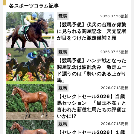
各スポーツコラム記事
競馬
2026.07.26更新
【競馬予想】伏兵の台頭が頻繁
に見られる関屋記念 穴党記者
が目をつけた激走候補２頭
競馬
2026.07.25更新
【競馬予想】ハンデ戦となった
関屋記念は波乱含み 激走ムー
ド漂うのは「勢いのある上がり
馬」
競馬
2026.07.18更新
【セレクトセール2026】当歳
馬セッション 「目玉不在」と
言われた新種牡馬たちの評価は
いかに!?
競馬
2026.07.18更新
【セレクトセール2026】１歳