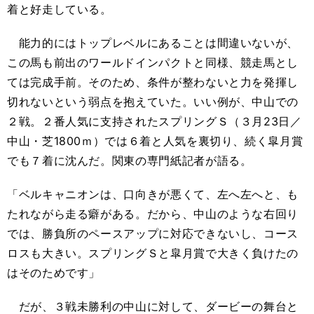
着と好走している。
能力的にはトップレベルにあることは間違いないが、
この馬も前出のワールドインパクトと同様、競走馬とし
ては完成手前。そのため、条件が整わないと力を発揮し
切れないという弱点を抱えていた。いい例が、中山での
２戦。２番人気に支持されたスプリングＳ（３月23日／
中山・芝1800ｍ）では６着と人気を裏切り、続く皐月賞
でも７着に沈んだ。関東の専門紙記者が語る。
「ベルキャニオンは、口向きが悪くて、左へ左へと、も
たれながら走る癖がある。だから、中山のような右回り
では、勝負所のペースアップに対応できないし、コース
ロスも大きい。スプリングＳと皐月賞で大きく負けたの
はそのためです」
だが、３戦未勝利の中山に対して、ダービーの舞台と