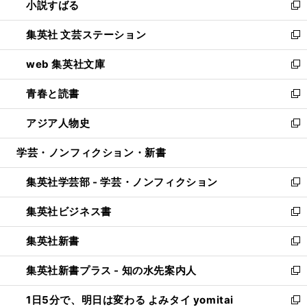
小説すばる
く
で
い
新
開
ウ
し
集英社 文芸ステーション
く
ィ
い
新
ン
ウ
し
web 集英社文庫
ド
ィ
い
新
ウ
ン
ウ
し
青春と読書
で
ド
ィ
い
新
開
ウ
ン
ウ
し
アジア人物史
く
で
ド
ィ
い
新
開
ウ
ン
ウ
し
学芸・ノンフィクション・新書
く
で
ド
ィ
い
開
ウ
ン
ウ
集英社学芸部 - 学芸・ノンフィクション
く
で
ド
ィ
新
開
ウ
ン
し
集英社ビジネス書
く
で
ド
い
新
開
ウ
ウ
し
集英社新書
く
で
ィ
い
新
開
ン
ウ
し
集英社新書プラス - 知の水先案内人
く
ド
ィ
い
新
ウ
ン
ウ
し
1日5分で、明日は変わる よみタイ yomitai
で
ド
ィ
い
新