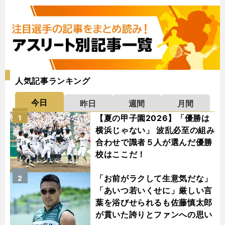
人気記事ランキング
今日
昨日
週間
月間
【夏の甲子園2026】「優勝は
1
横浜じゃない」 波乱必至の組み
合わせで識者５人が選んだ優勝
校はここだ！
「お前がラクして生意気だな」
2
「あいつ若いくせに」厳しい言
葉を浴びせられるも佐藤慎太郎
が貫いた誇りとファンへの思い