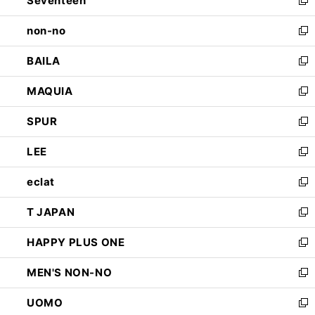
Seventeen
で
ド
新
開
ウ
し
non-no
く
で
い
新
開
ウ
し
BAILA
く
ィ
い
新
ン
ウ
し
MAQUIA
ド
ィ
い
新
ウ
ン
ウ
し
SPUR
で
ド
ィ
い
新
開
ウ
ン
ウ
し
LEE
く
で
ド
ィ
い
新
開
ウ
ン
ウ
し
eclat
く
で
ド
ィ
い
新
開
ウ
ン
ウ
し
T JAPAN
く
で
ド
ィ
い
新
開
ウ
ン
ウ
し
HAPPY PLUS ONE
く
で
ド
ィ
い
新
開
ウ
ン
ウ
し
MEN'S NON-NO
く
で
ド
ィ
い
新
開
ウ
ン
ウ
し
UOMO
く
で
ド
ィ
い
新