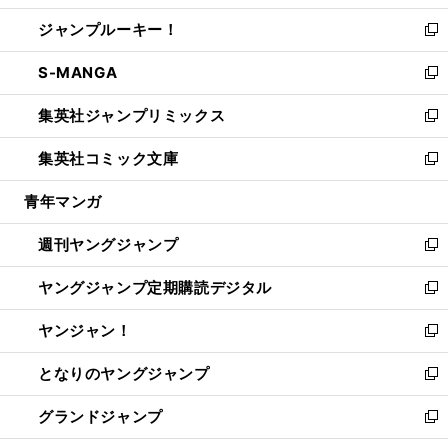
開
ウ
ン
ウ
し
ジャンプルーキー！
く
で
ド
ィ
い
新
開
ウ
ン
ウ
し
S-MANGA
く
で
ド
ィ
い
新
開
ウ
ン
ウ
し
集英社ジャンプリミックス
く
で
ド
ィ
い
新
開
ウ
ン
ウ
し
集英社コミック文庫
く
で
ド
ィ
い
新
開
ウ
ン
ウ
し
青年マンガ
く
で
ド
ィ
い
開
ウ
ン
ウ
週刊ヤングジャンプ
く
で
ド
ィ
新
開
ウ
ン
し
ヤングジャンプ定期購読デジタル
く
で
ド
い
新
開
ウ
ウ
し
ヤンジャン！
く
で
ィ
い
新
開
ン
ウ
し
となりのヤングジャンプ
く
ド
ィ
い
新
ウ
ン
ウ
し
グランドジャンプ
で
ド
ィ
い
新
開
ウ
ン
ウ
し