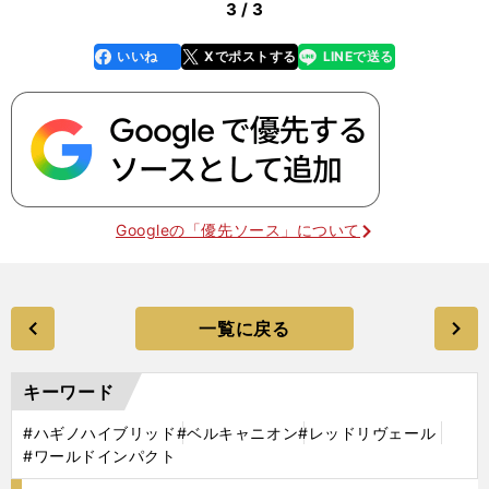
3 / 3
いいね
Xでポストする
LINEで送る
line
faceboo
x
k
Googleの「優先ソース」について
一覧に戻る
キーワード
#ハギノハイブリッド
#ベルキャニオン
#レッドリヴェール
#ワールドインパクト