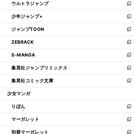
ウルトラジャンプ
く
で
ド
ィ
い
新
開
ウ
ン
ウ
し
少年ジャンプ+
く
で
ド
ィ
い
新
開
ウ
ン
ウ
し
ジャンプTOON
く
で
ド
ィ
い
新
開
ウ
ン
ウ
し
ZEBRACK
く
で
ド
ィ
い
新
開
ウ
ン
ウ
し
S-MANGA
く
で
ド
ィ
い
新
開
ウ
ン
ウ
し
集英社ジャンプリミックス
く
で
ド
ィ
い
新
開
ウ
ン
ウ
し
集英社コミック文庫
く
で
ド
ィ
い
新
開
ウ
ン
ウ
し
少女マンガ
く
で
ド
ィ
い
開
ウ
ン
ウ
りぼん
く
で
ド
ィ
新
開
ウ
ン
し
マーガレット
く
で
ド
い
新
開
ウ
ウ
し
別冊マーガレット
く
で
ィ
い
新