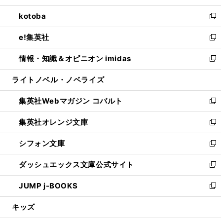
開
ウ
ン
ウ
し
kotoba
く
で
ド
ィ
い
新
開
ウ
ン
ウ
し
e!集英社
く
で
ド
ィ
い
新
開
ウ
ン
ウ
し
情報・知識＆オピニオン imidas
く
で
ド
ィ
い
新
開
ウ
ン
ウ
し
ライトノベル・ノベライズ
く
で
ド
ィ
い
開
ウ
ン
ウ
集英社Webマガジン コバルト
く
で
ド
ィ
新
開
ウ
ン
し
集英社オレンジ文庫
く
で
ド
い
新
開
ウ
ウ
し
シフォン文庫
く
で
ィ
い
新
開
ン
ウ
し
ダッシュエックス文庫公式サイト
く
ド
ィ
い
新
ウ
ン
ウ
し
JUMP j-BOOKS
で
ド
ィ
い
新
開
ウ
ン
ウ
し
キッズ
く
で
ド
ィ
い
開
ウ
ン
ウ