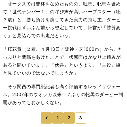
オークスでは苦杯をなめたものの、牡馬、牝馬を含め
て「世代ナンバー１」の呼び声が高いハープスター（牝
３歳）と、勝ち負けを演じてきた実力の持ち主。ダービ
ー挑戦はずいぶん前から想定していて、陣営が「勝算あ
り」と見込んでの出走だという。
「桜花賞（２着。４月13日／阪神・芝1600ｍ）から、た
っぷりと間隔をあけたことで、状態面はかなり上積みが
あると聞いています。『伏兵』というより、『主役』級
と見ていいのではないでしょうか」
そう関西の専門紙記者も高く評価するレッドリヴェー
ル。2007年のウオッカ以来、７ぶりの牝馬のダービー制
覇があってもおかしくない。
1
2
3
のページへ
前