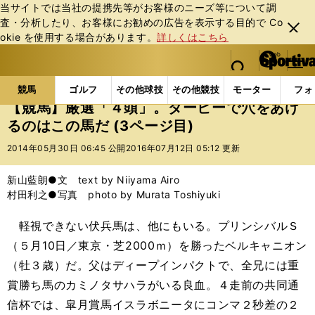
当サイトでは当社の提携先等がお客様のニーズ等について調
査・分析したり、お客様にお勧めの広告を表⽰する⽬的で Co
閉じ
okie を使⽤する場合があります。
詳しくはこちら
る
マイペ
web Sportiva (webスポルティーバ)
検索
メニュ
we
ー
競馬の記事一覧
競馬
【競馬】厳選「４頭」。ダー
b
ジ
競馬
ゴルフ
その他球技
その他競技
モーター
フォ
ス
【競馬】厳選「４頭」。ダービーで穴をあけ
ポ
るのはこの馬だ (3ページ目)
ル
テ
2014年05月30日 06:45 公開
2016年07月12日 05:12 更新
ィ
ー
新山藍朗●文 text by Niiyama Airo
バ
村田利之●写真 photo by Murata Toshiyuki
軽視できない伏兵馬は、他にもいる。プリンシバルＳ
（５月10日／東京・芝2000ｍ）を勝ったベルキャニオン
（牡３歳）だ。父はディープインパクトで、全兄には重
賞勝ち馬のカミノタサハラがいる良血。４走前の共同通
信杯では、皐月賞馬イスラボニータにコンマ２秒差の２