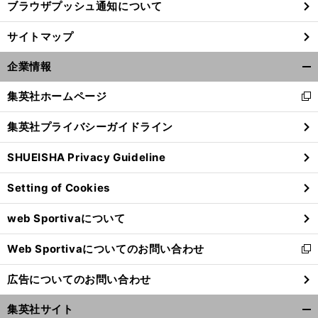
ブラウザプッシュ通知について
前
サイトマップ
馬
「
人か
馬記念
へ
企業情報
開
く/
集英社ホームページ
新
閉
し
じ
集英社プライバシーガイドライン
い
る
ウ
SHUEISHA Privacy Guideline
ィ
ン
Setting of Cookies
ド
ウ
web Sportivaについて
で
開
Web Sportivaについてのお問い合わせ
く
新
し
広告についてのお問い合わせ
い
ウ
集英社サイト
ィ
開