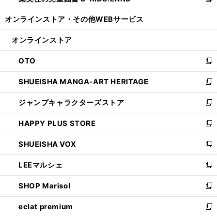
い
新
開
ウ
ウ
し
オンラインストア・
その他WEBサービス
く
で
ィ
い
開
ン
ウ
オンラインストア
く
ド
ィ
ウ
ン
OTO
で
ド
新
開
ウ
し
SHUEISHA MANGA-ART HERITAGE
く
で
い
新
開
ウ
し
ジャンプキャラクターズストア
く
ィ
い
新
ン
ウ
し
HAPPY PLUS STORE
ド
ィ
い
新
ウ
ン
ウ
し
SHUEISHA VOX
で
ド
ィ
い
新
開
ウ
ン
ウ
し
LEEマルシェ
く
で
ド
ィ
い
新
開
ウ
ン
ウ
し
SHOP Marisol
く
で
ド
ィ
い
新
開
ウ
ン
ウ
し
eclat premium
く
で
ド
ィ
い
新
開