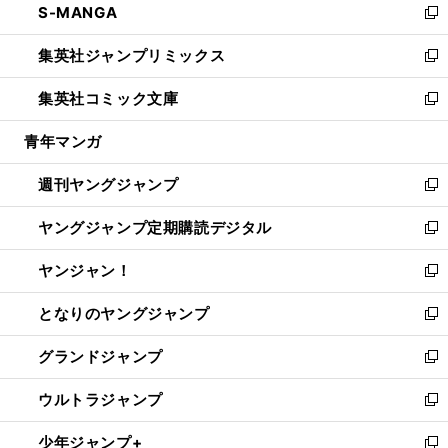
S-MANGA
く
で
ド
ィ
い
新
開
ウ
ン
ウ
し
集英社ジャンプリミックス
く
で
ド
ィ
い
新
開
ウ
ン
ウ
し
集英社コミック文庫
く
で
ド
ィ
い
新
開
ウ
ン
ウ
し
青年マンガ
く
で
ド
ィ
い
開
ウ
ン
ウ
週刊ヤングジャンプ
く
で
ド
ィ
新
開
ウ
ン
し
ヤングジャンプ定期購読デジタル
く
で
ド
い
新
開
ウ
ウ
し
ヤンジャン！
く
で
ィ
い
新
開
ン
ウ
し
となりのヤングジャンプ
く
ド
ィ
い
新
ウ
ン
ウ
し
グランドジャンプ
で
ド
ィ
い
新
開
ウ
ン
ウ
し
ウルトラジャンプ
く
で
ド
ィ
い
新
開
ウ
ン
ウ
し
少年ジャンプ+
く
で
ド
ィ
い
新