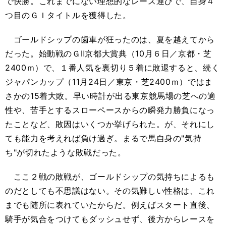
で快勝。これまでにない理想的なレース運びで、自身４
つ目のＧＩタイトルを獲得した。
ゴールドシップの歯車が狂ったのは、夏を越えてから
だった。始動戦のＧⅡ京都大賞典（10月６日／京都・芝
2400ｍ）で、１番人気を裏切り５着に敗退すると、続く
ジャパンカップ（11月24日／東京・芝2400ｍ）ではま
さかの15着大敗。早い時計が出る東京競馬場の芝への適
性や、苦手とするスローペースからの瞬発力勝負になっ
たことなど、敗因はいくつか挙げられた。が、それにし
ても能力を考えれば負け過ぎ。まるで馬自身の"気持
ち"が切れたような敗戦だった。
ここ２戦の敗戦が、ゴールドシップの気持ちによるも
のだとしても不思議はない。その気難しい性格は、これ
までも随所に表れていたからだ。例えばスタート直後、
騎手が気合をつけてもダッシュせず、後方からレースを