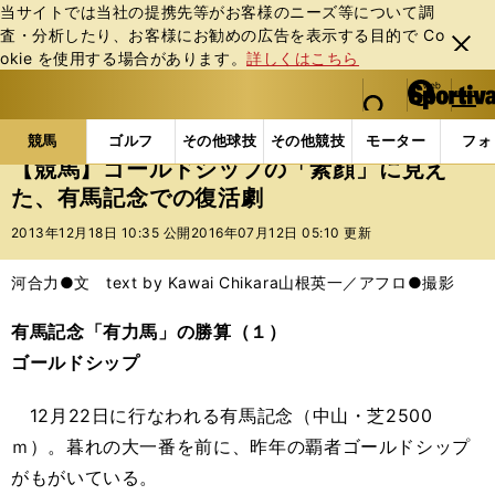
当サイトでは当社の提携先等がお客様のニーズ等について調
査・分析したり、お客様にお勧めの広告を表⽰する⽬的で Co
閉じ
okie を使⽤する場合があります。
詳しくはこちら
る
マイペ
web Sportiva (webスポルティーバ)
検索
メニュ
we
ー
競馬の記事一覧
競馬
【競馬】ゴールドシップの「
b
ジ
競馬
ゴルフ
その他球技
その他競技
モーター
フォ
ス
【競馬】ゴールドシップの「素顔」に見え
ポ
た、有馬記念での復活劇
ル
テ
2013年12月18日 10:35 公開
2016年07月12日 05:10 更新
ィ
ー
河合力●文 text by Kawai Chikara
山根英一／アフロ●撮影
バ
有馬記念「有力馬」の勝算（１）
ゴールドシップ
12月22日に行なわれる有馬記念（中山・芝2500
ｍ）。暮れの大一番を前に、昨年の覇者ゴールドシップ
がもがいている。