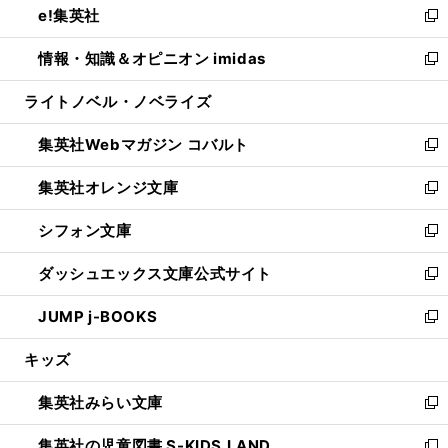
e!集英社
く
で
ド
ィ
い
新
開
ウ
ン
ウ
し
情報・知識＆オピニオン imidas
く
で
ド
ィ
い
新
開
ウ
ン
ウ
し
ライトノベル・ノベライズ
く
で
ド
ィ
い
開
ウ
ン
ウ
集英社Webマガジン コバルト
く
で
ド
ィ
新
開
ウ
ン
し
集英社オレンジ文庫
く
で
ド
い
新
開
ウ
ウ
し
シフォン文庫
く
で
ィ
い
新
開
ン
ウ
し
ダッシュエックス文庫公式サイト
く
ド
ィ
い
新
ウ
ン
ウ
し
JUMP j-BOOKS
で
ド
ィ
い
新
開
ウ
ン
ウ
し
キッズ
く
で
ド
ィ
い
開
ウ
ン
ウ
集英社みらい文庫
く
で
ド
ィ
新
開
ウ
ン
し
集英社の児童図書 S-KIDS.LAND
く
で
ド