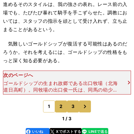
進めるそのスタイルは、我の強さの表れ。レース前の入
場でも、たびたび暴れて騎手を手こずらせた。調教にお
いては、スタッフの指示を頑として受け入れず、立ち止
まることがあるという。
気難しいゴールドシップが復活する可能性はあるのだ
ろうか。それを考えるには、ゴールドシップの性格をも
っと深く知る必要がある。
次のページへ
ゴールドシップの生まれ故郷である出口牧場（北海
道日高町）。同牧場の出口俊一氏は、同馬の幼少期
について、その印象をこう語る。「とにかく体が大
きいというイメージで、性格はおとなしかったです
次
1
2
3
のページへ
ね。ほんの少
1 / 3
いいね
Xでポストする
LINEで送る
line
faceboo
x