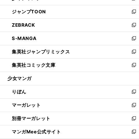
開
ウ
ン
ウ
し
ジャンプTOON
く
で
ド
ィ
い
新
開
ウ
ン
ウ
し
ZEBRACK
く
で
ド
ィ
い
新
開
ウ
ン
ウ
し
S-MANGA
く
で
ド
ィ
い
新
開
ウ
ン
ウ
し
集英社ジャンプリミックス
く
で
ド
ィ
い
新
開
ウ
ン
ウ
し
集英社コミック文庫
く
で
ド
ィ
い
新
開
ウ
ン
ウ
し
少女マンガ
く
で
ド
ィ
い
開
ウ
ン
ウ
りぼん
く
で
ド
ィ
新
開
ウ
ン
し
マーガレット
く
で
ド
い
新
開
ウ
ウ
し
別冊マーガレット
く
で
ィ
い
新
開
ン
ウ
し
マンガMee公式サイト
く
ド
ィ
い
新
ウ
ン