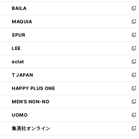
開
ウ
し
BAILA
く
ィ
い
新
ン
ウ
し
MAQUIA
ド
ィ
い
新
ウ
ン
ウ
し
SPUR
で
ド
ィ
い
新
開
ウ
ン
ウ
し
LEE
く
で
ド
ィ
い
新
開
ウ
ン
ウ
し
eclat
く
で
ド
ィ
い
新
開
ウ
ン
ウ
し
T JAPAN
く
で
ド
ィ
い
新
開
ウ
ン
ウ
し
HAPPY PLUS ONE
く
で
ド
ィ
い
新
開
ウ
ン
ウ
し
MEN'S NON-NO
く
で
ド
ィ
い
新
開
ウ
ン
ウ
し
UOMO
く
で
ド
ィ
い
新
開
ウ
ン
ウ
し
集英社オンライン
く
で
ド
ィ
い
新
開
ウ
ン
ウ
し