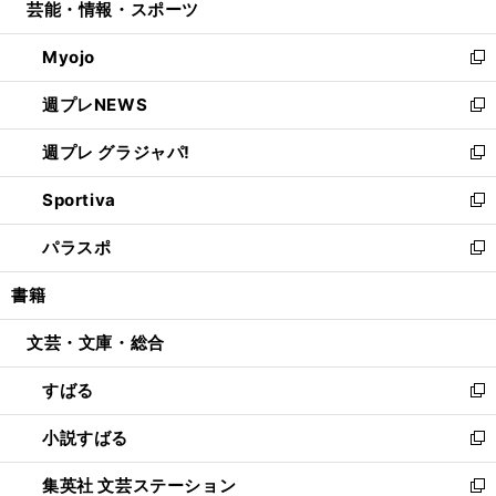
芸能・情報・スポーツ
く
で
ド
ィ
い
開
ウ
ン
ウ
Myojo
く
で
ド
ィ
新
開
ウ
ン
し
週プレNEWS
く
で
ド
い
新
開
ウ
ウ
し
週プレ グラジャパ!
く
で
ィ
い
新
開
ン
ウ
し
Sportiva
く
ド
ィ
い
新
ウ
ン
ウ
し
パラスポ
で
ド
ィ
い
新
開
ウ
ン
ウ
し
書籍
く
で
ド
ィ
い
開
ウ
ン
ウ
文芸・文庫・総合
く
で
ド
ィ
開
ウ
ン
すばる
く
で
ド
新
開
ウ
し
小説すばる
く
で
い
新
開
ウ
し
集英社 文芸ステーション
く
ィ
い
新