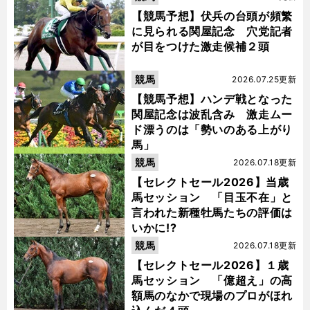
【競馬予想】伏兵の台頭が頻繁
に見られる関屋記念 穴党記者
が目をつけた激走候補２頭
競馬
2026.07.25更新
【競馬予想】ハンデ戦となった
関屋記念は波乱含み 激走ムー
ド漂うのは「勢いのある上がり
馬」
競馬
2026.07.18更新
【セレクトセール2026】当歳
馬セッション 「目玉不在」と
言われた新種牡馬たちの評価は
いかに!?
競馬
2026.07.18更新
【セレクトセール2026】１歳
馬セッション 「億超え」の高
額馬のなかで現場のプロがほれ