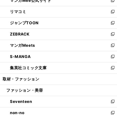
マンガMee公式サイト
く
ド
ィ
い
新
ウ
ン
ウ
し
リマコミ
で
ド
ィ
い
新
開
ウ
ン
ウ
し
ジャンプTOON
く
で
ド
ィ
い
新
開
ウ
ン
ウ
し
ZEBRACK
く
で
ド
ィ
い
新
開
ウ
ン
ウ
し
マンガMeets
く
で
ド
ィ
い
新
開
ウ
ン
ウ
し
S-MANGA
く
で
ド
ィ
い
新
開
ウ
ン
ウ
し
集英社コミック文庫
く
で
ド
ィ
い
新
開
ウ
ン
ウ
し
取材・ファッション
く
で
ド
ィ
い
開
ウ
ン
ウ
ファッション・美容
く
で
ド
ィ
開
ウ
ン
Seventeen
く
で
ド
新
開
ウ
し
non-no
く
で
い
新