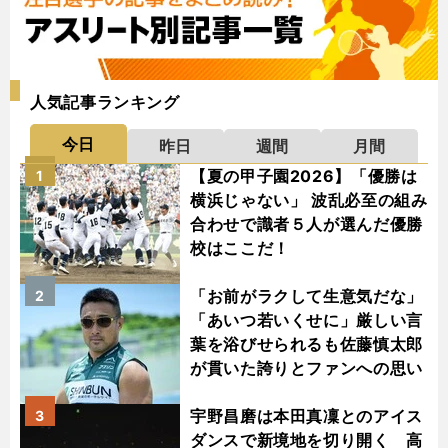
人気記事ランキング
今日
昨日
週間
月間
【夏の甲子園2026】「優勝は
1
横浜じゃない」 波乱必至の組み
合わせで識者５人が選んだ優勝
校はここだ！
「お前がラクして生意気だな」
2
「あいつ若いくせに」厳しい言
葉を浴びせられるも佐藤慎太郎
が貫いた誇りとファンへの思い
宇野昌磨は本田真凜とのアイス
3
ダンスで新境地を切り開く 高