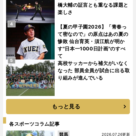
橋大輔の証言とも重なる課題と
楽しさ
4
【夏の甲子園2026】「青春っ
て密なので」の原点はあの夏の
惨敗 仙台育英・須江航が明か
す"日本一1000日計画"のすべ
て
5
高校サッカーから補欠がいなく
なった 部員全員が試合に出る取
り組みが進んでいる
もっと見る
各スポーツコラム記事
競馬
2026.07.26更新