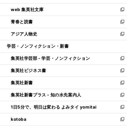
ン
ウ
し
web 集英社文庫
ド
ィ
い
新
ウ
ン
ウ
し
青春と読書
で
ド
ィ
い
新
開
ウ
ン
ウ
し
アジア人物史
く
で
ド
ィ
い
新
開
ウ
ン
ウ
し
学芸・ノンフィクション・新書
く
で
ド
ィ
い
開
ウ
ン
ウ
集英社学芸部 - 学芸・ノンフィクション
く
で
ド
ィ
新
開
ウ
ン
し
集英社ビジネス書
く
で
ド
い
新
開
ウ
ウ
し
集英社新書
く
で
ィ
い
新
開
ン
ウ
し
集英社新書プラス - 知の水先案内人
く
ド
ィ
い
新
ウ
ン
ウ
し
1日5分で、明日は変わる よみタイ yomitai
で
ド
ィ
い
新
開
ウ
ン
ウ
し
kotoba
く
で
ド
ィ
い
新
開
ウ
ン
ウ
し