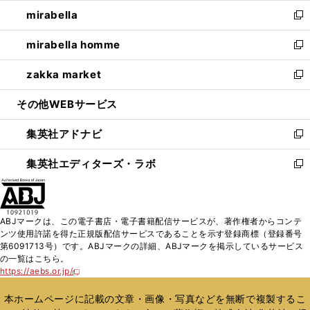
ウ
ン
ウ
し
mirabella
く
で
ド
ィ
い
新
開
ウ
ン
ウ
し
mirabella homme
く
で
ド
ィ
い
新
開
ウ
ン
ウ
し
zakka market
く
で
ド
ィ
い
新
開
ウ
ン
ウ
し
その他WEBサービス
く
で
ド
ィ
い
開
ウ
ン
ウ
集英社アドナビ
く
で
ド
ィ
新
開
ウ
ン
し
集英社エディターズ・ラボ
く
で
ド
い
新
開
ウ
ウ
し
く
で
ィ
い
開
ン
ウ
ABJマークは、この電子書店・電子書籍配信サービスが、著作権者からコンテ
く
ド
ィ
ンツ使用許諾を得た正規版配信サービスであることを示す登録商標（登録番号
ウ
ン
第6091713号）です。ABJマークの詳細、ABJマークを掲示しているサービス
で
ド
の一覧はこちら。
開
ウ
https://aebs.or.jp/
新
く
で
し
い
開
本ホームページに記載の文章・画像・写真などを無断で複製するこ
ウ