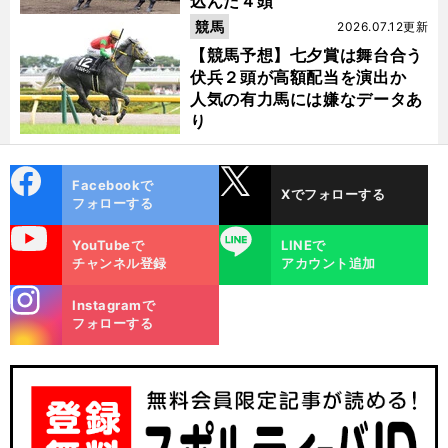
込んだ４頭
競馬
2026.07.12更新
【競馬予想】七夕賞は舞台合う
伏兵２頭が高額配当を演出か
人気の有力馬には嫌なデータあ
り
cebo
X
Facebookで
Xでフォローする
ok
フォローする
uTube
LINE
YouTubeで
LINEで
チャンネル登録
アカウント追加
stagra
Instagramで
m
フォローする