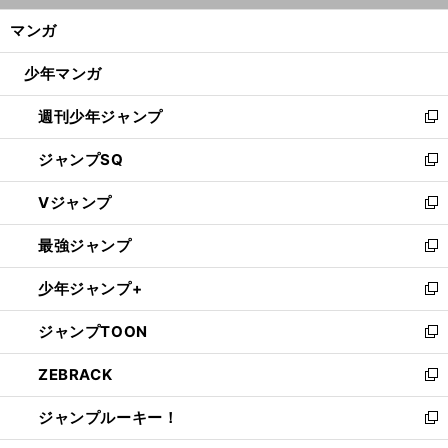
ン
く/
マンガ
ド
閉
ウ
じ
少年マンガ
で
る
開
週刊少年ジャンプ
く
新
し
ジャンプSQ
い
新
ウ
し
Vジャンプ
ィ
い
新
ン
ウ
し
最強ジャンプ
ド
ィ
い
新
ウ
ン
ウ
し
少年ジャンプ+
で
ド
ィ
い
新
開
ウ
ン
ウ
し
ジャンプTOON
く
で
ド
ィ
い
新
開
ウ
ン
ウ
し
ZEBRACK
く
で
ド
ィ
い
新
開
ウ
ン
ウ
し
ジャンプルーキー！
く
で
ド
ィ
い
新
開
ウ
ン
ウ
し