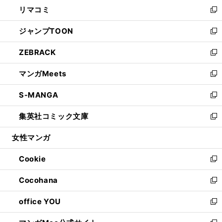
ウ
し
リマコミ
で
ド
ィ
い
新
開
ウ
ン
ウ
し
ジャンプTOON
く
で
ド
ィ
い
新
開
ウ
ン
ウ
し
ZEBRACK
く
で
ド
ィ
い
新
開
ウ
ン
ウ
し
マンガMeets
く
で
ド
ィ
い
新
開
ウ
ン
ウ
し
S-MANGA
く
で
ド
ィ
い
新
開
ウ
ン
ウ
し
集英社コミック文庫
く
で
ド
ィ
い
新
開
ウ
ン
ウ
し
女性マンガ
く
で
ド
ィ
い
開
ウ
ン
ウ
Cookie
く
で
ド
ィ
新
開
ウ
ン
し
Cocohana
く
で
ド
い
新
開
ウ
ウ
し
office YOU
く
で
ィ
い
新
開
ン
ウ
し