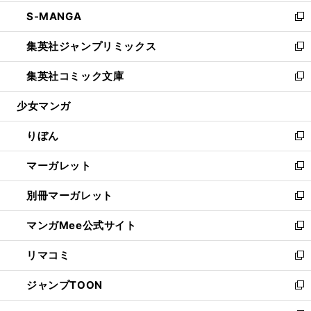
開
ウ
ン
ウ
し
S-MANGA
く
で
ド
ィ
い
新
開
ウ
ン
ウ
し
集英社ジャンプリミックス
く
で
ド
ィ
い
新
開
ウ
ン
ウ
し
集英社コミック文庫
く
で
ド
ィ
い
新
開
ウ
ン
ウ
し
少女マンガ
く
で
ド
ィ
い
開
ウ
ン
ウ
りぼん
く
で
ド
ィ
新
開
ウ
ン
し
マーガレット
く
で
ド
い
新
開
ウ
ウ
し
別冊マーガレット
く
で
ィ
い
新
開
ン
ウ
し
マンガMee公式サイト
く
ド
ィ
い
新
ウ
ン
ウ
し
リマコミ
で
ド
ィ
い
新
開
ウ
ン
ウ
し
ジャンプTOON
く
で
ド
ィ
い
新
開
ウ
ン
ウ
し