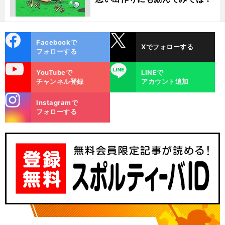
cebo
X
Facebookで
Xでフォローする
ok
フォローする
uTube
LINE
YouTubeで
LINEで
チャンネル登録
アカウント追加
stagra
Instagramで
m
フォローする