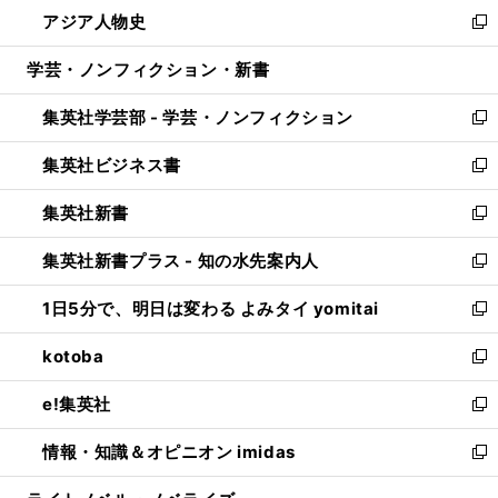
ウ
し
アジア人物史
く
で
ド
ィ
い
新
開
ウ
ン
ウ
し
学芸・ノンフィクション・新書
く
で
ド
ィ
い
開
ウ
ン
ウ
集英社学芸部 - 学芸・ノンフィクション
く
で
ド
ィ
新
開
ウ
ン
し
集英社ビジネス書
く
で
ド
い
新
開
ウ
ウ
し
集英社新書
く
で
ィ
い
新
開
ン
ウ
し
集英社新書プラス - 知の水先案内人
く
ド
ィ
い
新
ウ
ン
ウ
し
1日5分で、明日は変わる よみタイ yomitai
で
ド
ィ
い
新
開
ウ
ン
ウ
し
kotoba
く
で
ド
ィ
い
新
開
ウ
ン
ウ
し
e!集英社
く
で
ド
ィ
い
新
開
ウ
ン
ウ
し
情報・知識＆オピニオン imidas
く
で
ド
ィ
い
新
開
ウ
ン
ウ
し