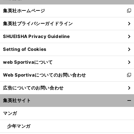
開
く/
集英社ホームページ
新
閉
し
じ
集英社プライバシーガイドライン
い
る
ウ
SHUEISHA Privacy Guideline
ィ
ン
Setting of Cookies
ド
ウ
web Sportivaについて
で
開
Web Sportivaについてのお問い合わせ
く
新
し
広告についてのお問い合わせ
い
ウ
集英社サイト
ィ
開
ン
く/
マンガ
ド
閉
ウ
じ
少年マンガ
で
る
開