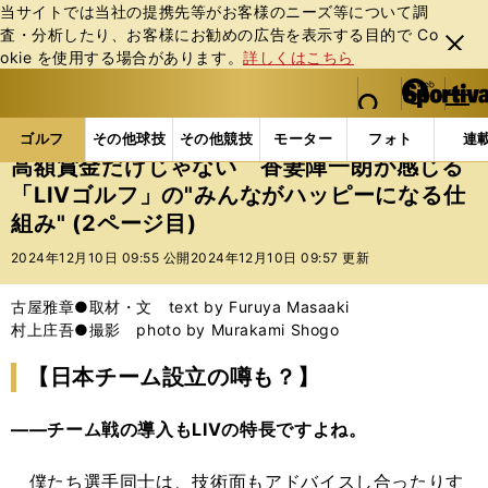
当サイトでは当社の提携先等がお客様のニーズ等について調
査・分析したり、お客様にお勧めの広告を表⽰する⽬的で Co
閉じ
okie を使⽤する場合があります。
詳しくはこちら
る
マイペ
web Sportiva (webスポルティーバ)
検索
メニュ
we
ー
ゴルフの記事一覧
ゴルフ
男子ゴルフ
高額賞金だ
b
ジ
ゴルフ
その他球技
その他競技
モーター
フォト
連
ス
高額賞金だけじゃない 香妻陣一朗が感じる
ポ
「LIVゴルフ」の"みんながハッピーになる仕
ル
組み" (2ページ目)
テ
ィ
2024年12月10日 09:55 公開
2024年12月10日 09:57 更新
ー
バ
古屋雅章●取材・文 text by Furuya Masaaki
村上庄吾●撮影 photo by Murakami Shogo
【日本チーム設立の噂も？】
――チーム戦の導入もLIVの特長ですよね。
僕たち選手同士は、技術面もアドバイスし合ったりす