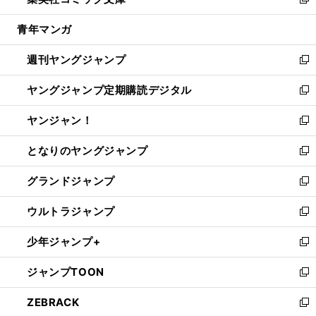
ィ
い
新
開
ウ
ン
ウ
し
青年マンガ
く
で
ド
ィ
い
開
ウ
ン
ウ
週刊ヤングジャンプ
く
で
ド
ィ
新
開
ウ
ン
し
ヤングジャンプ定期購読デジタル
く
で
ド
い
新
開
ウ
ウ
し
ヤンジャン！
く
で
ィ
い
新
開
ン
ウ
し
となりのヤングジャンプ
く
ド
ィ
い
新
ウ
ン
ウ
し
グランドジャンプ
で
ド
ィ
い
新
開
ウ
ン
ウ
し
ウルトラジャンプ
く
で
ド
ィ
い
新
開
ウ
ン
ウ
し
少年ジャンプ+
く
で
ド
ィ
い
新
開
ウ
ン
ウ
し
ジャンプTOON
く
で
ド
ィ
い
新
開
ウ
ン
ウ
し
ZEBRACK
く
で
ド
ィ
い
新