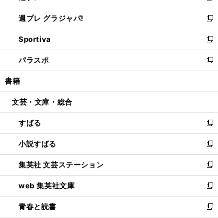
開
ウ
ウ
し
週プレ グラジャパ!
く
で
ィ
い
新
開
ン
ウ
し
Sportiva
く
ド
ィ
い
新
ウ
ン
ウ
し
パラスポ
で
ド
ィ
い
新
開
ウ
ン
ウ
し
書籍
く
で
ド
ィ
い
開
ウ
ン
ウ
文芸・文庫・総合
く
で
ド
ィ
開
ウ
ン
すばる
く
で
ド
新
開
ウ
し
小説すばる
く
で
い
新
開
ウ
し
集英社 文芸ステーション
く
ィ
い
新
ン
ウ
し
web 集英社文庫
ド
ィ
い
新
ウ
ン
ウ
し
青春と読書
で
ド
ィ
い
新
開
ウ
ン