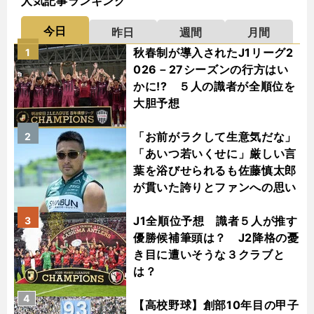
人気記事ランキング
今日
昨日
週間
月間
秋春制が導入されたJ1リーグ2
1
026－27シーズンの行方はい
かに!? ５人の識者が全順位を
大胆予想
「お前がラクして生意気だな」
2
「あいつ若いくせに」厳しい言
葉を浴びせられるも佐藤慎太郎
が貫いた誇りとファンへの思い
J1全順位予想 識者５人が推す
3
優勝候補筆頭は？ J2降格の憂
き目に遭いそうな３クラブと
は？
4
【高校野球】創部10年目の甲子