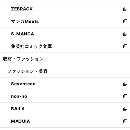
開
ウ
ン
ウ
し
ZEBRACK
く
で
ド
ィ
い
新
開
ウ
ン
ウ
し
マンガMeets
く
で
ド
ィ
い
新
開
ウ
ン
ウ
し
S-MANGA
く
で
ド
ィ
い
新
開
ウ
ン
ウ
し
集英社コミック文庫
く
で
ド
ィ
い
新
開
ウ
ン
ウ
し
取材・ファッション
く
で
ド
ィ
い
開
ウ
ン
ウ
ファッション・美容
く
で
ド
ィ
開
ウ
ン
Seventeen
く
で
ド
新
開
ウ
し
non-no
く
で
い
新
開
ウ
し
BAILA
く
ィ
い
新
ン
ウ
し
MAQUIA
ド
ィ
い
新
ウ
ン
ウ
し