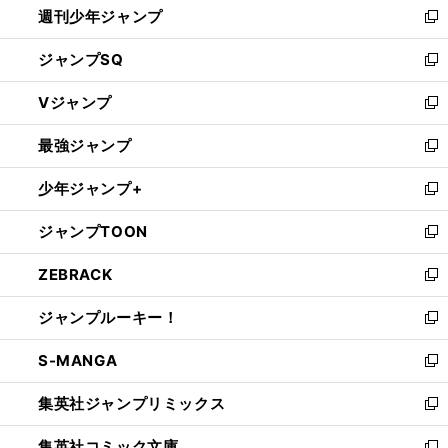
週刊少年ジャンプ
く
新
し
ジャンプSQ
い
新
ウ
し
Vジャンプ
ィ
い
新
ン
ウ
し
最強ジャンプ
ド
ィ
い
新
ウ
ン
ウ
し
少年ジャンプ+
で
ド
ィ
い
新
開
ウ
ン
ウ
し
ジャンプTOON
く
で
ド
ィ
い
新
開
ウ
ン
ウ
し
ZEBRACK
く
で
ド
ィ
い
新
開
ウ
ン
ウ
し
ジャンプルーキー！
く
で
ド
ィ
い
新
開
ウ
ン
ウ
し
S-MANGA
く
で
ド
ィ
い
新
開
ウ
ン
ウ
し
集英社ジャンプリミックス
く
で
ド
ィ
い
新
開
ウ
ン
ウ
し
集英社コミック文庫
く
で
ド