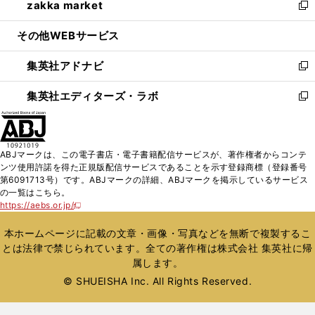
zakka market
く
で
ド
ィ
い
新
開
ウ
ン
ウ
し
その他WEBサービス
く
で
ド
ィ
い
開
ウ
ン
ウ
集英社アドナビ
く
で
ド
ィ
新
開
ウ
ン
し
集英社エディターズ・ラボ
く
で
ド
い
新
開
ウ
ウ
し
く
で
ィ
い
開
ン
ウ
ABJマークは、この電子書店・電子書籍配信サービスが、著作権者からコンテ
く
ド
ィ
ンツ使用許諾を得た正規版配信サービスであることを示す登録商標（登録番号
ウ
ン
第6091713号）です。ABJマークの詳細、ABJマークを掲示しているサービス
で
ド
の一覧はこちら。
開
ウ
https://aebs.or.jp/
新
く
で
し
い
開
本ホームページに記載の文章・画像・写真などを無断で複製するこ
ウ
く
とは法律で禁じられています。全ての著作権は株式会社 集英社に帰
ィ
属します。
ン
ド
© SHUEISHA Inc. All Rights Reserved.
ウ
で
開