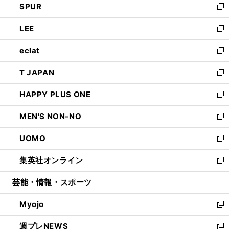
SPUR
で
ド
ィ
い
新
開
ウ
ン
ウ
し
LEE
く
で
ド
ィ
い
新
開
ウ
ン
ウ
し
eclat
く
で
ド
ィ
い
新
開
ウ
ン
ウ
し
T JAPAN
く
で
ド
ィ
い
新
開
ウ
ン
ウ
し
HAPPY PLUS ONE
く
で
ド
ィ
い
新
開
ウ
ン
ウ
し
MEN'S NON-NO
く
で
ド
ィ
い
新
開
ウ
ン
ウ
し
UOMO
く
で
ド
ィ
い
新
開
ウ
ン
ウ
し
集英社オンライン
く
で
ド
ィ
い
新
開
ウ
ン
ウ
し
芸能・情報・スポーツ
く
で
ド
ィ
い
開
ウ
ン
ウ
Myojo
く
で
ド
ィ
新
開
ウ
ン
し
週プレNEWS
く
で
ド
い
新