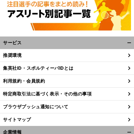
サービス
開
く/
推奨環境
閉
じ
前
集英社ID・スポルティーバIDとは
へ
る
利用規約・会員規約
特定商取引法に基づく表示・その他の事項
ブラウザプッシュ通知について
サイトマップ
企業情報