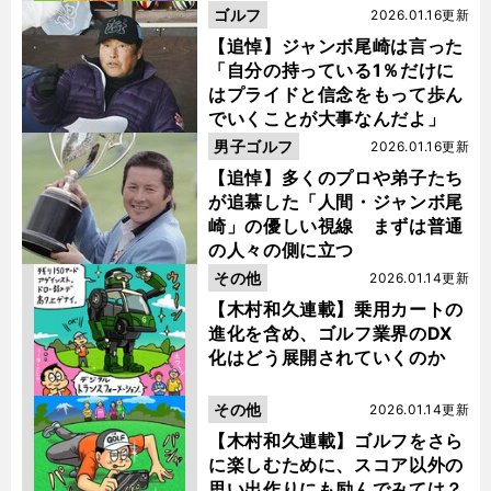
ゴルフ
2026.01.16更新
【追悼】ジャンボ尾崎は言った
「自分の持っている1％だけに
はプライドと信念をもって歩ん
でいくことが大事なんだよ」
男子ゴルフ
2026.01.16更新
【追悼】多くのプロや弟子たち
が追慕した「人間・ジャンボ尾
崎」の優しい視線 まずは普通
の人々の側に立つ
その他
2026.01.14更新
【木村和久連載】乗用カートの
進化を含め、ゴルフ業界のDX
化はどう展開されていくのか
その他
2026.01.14更新
【木村和久連載】ゴルフをさら
に楽しむために、スコア以外の
思い出作りにも励んでみては？