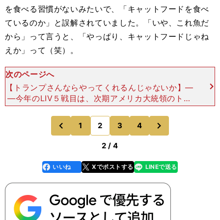
を食べる習慣がないみたいで、「キャットフードを食べ
ているのか」と誤解されていました。「いや、これ魚だ
から」って言うと、「やっぱり、キャットフードじゃね
えか」って（笑）。
次のページへ
【トランプさんならやってくれるんじゃないか】―
―今年のLIV５戦目は、次期アメリカ大統領のトラ
ンプ氏が所有する「トランプナショナル・ドラー
ル」開催でしたね。トランプ氏が直々に寄ってきて
次
1
2
3
4
のページへ
のページへ
話をされたとか
前
2 / 4
いいね
Xでポストする
LINEで送る
line
faceboo
x
k