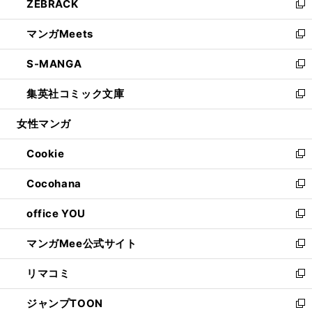
ZEBRACK
く
で
ド
ィ
い
新
開
ウ
ン
ウ
し
マンガMeets
く
で
ド
ィ
い
新
開
ウ
ン
ウ
し
S-MANGA
く
で
ド
ィ
い
新
開
ウ
ン
ウ
し
集英社コミック文庫
く
で
ド
ィ
い
新
開
ウ
ン
ウ
し
女性マンガ
く
で
ド
ィ
い
開
ウ
ン
ウ
Cookie
く
で
ド
ィ
新
開
ウ
ン
し
Cocohana
く
で
ド
い
新
開
ウ
ウ
し
office YOU
く
で
ィ
い
新
開
ン
ウ
し
マンガMee公式サイト
く
ド
ィ
い
新
ウ
ン
ウ
し
リマコミ
で
ド
ィ
い
新
開
ウ
ン
ウ
し
ジャンプTOON
く
で
ド
ィ
い
新