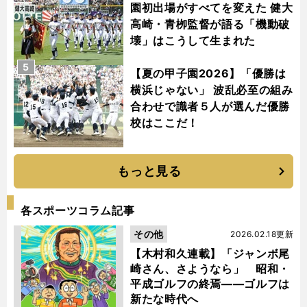
園初出場がすべてを変えた 健大
高崎・青栁監督が語る「機動破
壊」はこうして生まれた
5
【夏の甲子園2026】「優勝は
横浜じゃない」 波乱必至の組み
合わせで識者５人が選んだ優勝
校はここだ！
もっと見る
各スポーツコラム記事
その他
2026.02.18更新
【木村和久連載】「ジャンボ尾
崎さん、さようなら」 昭和・
平成ゴルフの終焉――ゴルフは
新たな時代へ