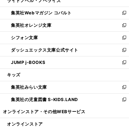
ライトノベル・ノベライズ
く
で
ド
ィ
い
開
ウ
ン
ウ
集英社Webマガジン コバルト
く
で
ド
ィ
新
開
ウ
ン
し
集英社オレンジ文庫
く
で
ド
い
新
開
ウ
ウ
し
シフォン文庫
く
で
ィ
い
新
開
ン
ウ
し
ダッシュエックス文庫公式サイト
く
ド
ィ
い
新
ウ
ン
ウ
し
JUMP j-BOOKS
で
ド
ィ
い
新
開
ウ
ン
ウ
し
キッズ
く
で
ド
ィ
い
開
ウ
ン
ウ
集英社みらい文庫
く
で
ド
ィ
新
開
ウ
ン
し
集英社の児童図書 S-KIDS.LAND
く
で
ド
い
新
開
ウ
ウ
し
オンラインストア・
その他WEBサービス
く
で
ィ
い
開
ン
ウ
オンラインストア
く
ド
ィ