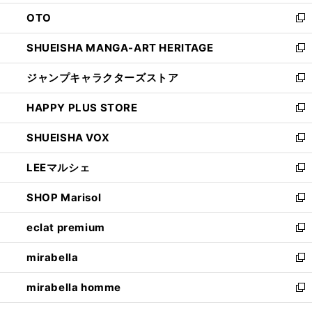
ウ
ン
OTO
で
ド
新
開
ウ
し
SHUEISHA MANGA-ART HERITAGE
く
で
い
新
開
ウ
し
ジャンプキャラクターズストア
く
ィ
い
新
ン
ウ
し
HAPPY PLUS STORE
ド
ィ
い
新
ウ
ン
ウ
し
SHUEISHA VOX
で
ド
ィ
い
新
開
ウ
ン
ウ
し
LEEマルシェ
く
で
ド
ィ
い
新
開
ウ
ン
ウ
し
SHOP Marisol
く
で
ド
ィ
い
新
開
ウ
ン
ウ
し
eclat premium
く
で
ド
ィ
い
新
開
ウ
ン
ウ
し
mirabella
く
で
ド
ィ
い
新
開
ウ
ン
ウ
し
mirabella homme
く
で
ド
ィ
い
新
開
ウ
ン
ウ
し