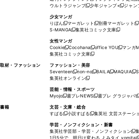
新
く
開
ウ
ィ
ィ
ウ
ウルトラジャンプ
少年ジャンプ+
ジャン
新
し
新
く
ィ
ン
ン
ィ
し
い
し
ン
ド
ド
ン
少女マンガ
い
ウ
い
ド
ウ
ウ
ド
りぼん
マーガレット
別冊マーガレット
新
新
新
ウ
ィ
ウ
ウ
で
で
ウ
S-MANGA
集英社コミック文庫
し
新
し
新
ィ
ン
ィ
で
開
開
で
い
し
い
し
ン
ド
ン
女性マンガ
開
く
く
開
ウ
い
ウ
い
ド
ウ
ド
Cookie
Cocohana
office YOU
マンガM
く
く
新
新
新
ィ
ウ
ィ
ウ
ウ
で
ウ
集英社コミック文庫
し
新
し
し
ン
ィ
ン
ィ
で
開
で
い
し
い
い
ド
ン
ド
ン
取材・ファッション
ファッション・美容
開
く
開
ウ
い
ウ
ウ
ウ
ド
ウ
ド
Seventeen
non-no
BAILA
MAQUIA
S
く
く
新
新
新
新
ィ
ウ
ィ
ィ
で
ウ
で
ウ
集英社オンライン
し
新
し
し
し
ン
ィ
ン
ン
開
で
開
で
い
し
い
い
い
ド
ン
ド
ド
芸能・情報・スポーツ
く
開
く
開
ウ
い
ウ
ウ
ウ
ウ
ド
ウ
ウ
Myojo
週プレNEWS
週プレ グラジャパ!
く
く
新
新
新
ィ
ウ
ィ
ィ
ィ
で
ウ
で
で
し
し
ン
ィ
ン
ン
ン
書籍
文芸・文庫・総合
開
で
開
開
い
い
ド
ン
ド
ド
ド
すばる
小説すばる
集英社 文芸ステーシ
く
開
く
く
新
新
ウ
ウ
ウ
ド
ウ
ウ
ウ
く
し
し
ィ
ィ
学芸・ノンフィクション・新書
で
ウ
で
で
で
い
い
ン
ン
集英社学芸部 - 学芸・ノンフィクション
開
で
開
開
開
新
ウ
ウ
ド
ド
1日5分で、明日は変わる よみタイ yomitai
く
開
く
く
く
し
新