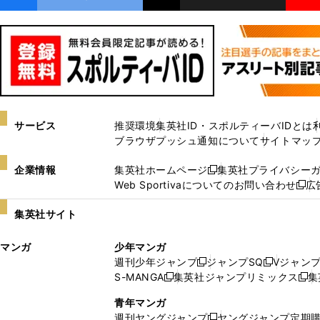
サービス
推奨環境
集英社ID・スポルティーバIDとは
ブラウザプッシュ通知について
サイトマッ
企業情報
集英社ホームページ
集英社プライバシー
新
Web Sportivaについてのお問い合わせ
広
し
新
い
し
集英社サイト
ウ
い
ィ
ウ
マンガ
少年マンガ
ン
ィ
週刊少年ジャンプ
ジャンプSQ
Vジャン
ド
ン
新
新
S-MANGA
集英社ジャンプリミックス
集
ウ
ド
新
し
し
新
で
ウ
し
い
い
し
青年マンガ
開
で
い
ウ
ウ
い
週刊ヤングジャンプ
ヤングジャンプ定期