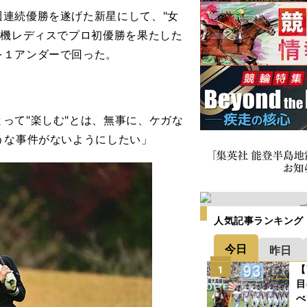
連続優勝を遂げた新星にして、"女
電機レディスでプロ初優勝を果たした
を１アンダーで回った。
って"楽しむ"とは、無事に、ケガな
うな事件がないようにしたい」
人気記事ランキング
今日
昨日
【
1
目
べ