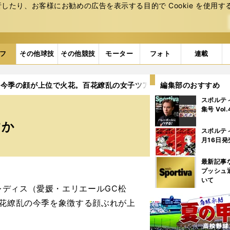
たり、お客様にお勧めの広告を表⽰する⽬的で Cookie を使⽤す
フ
その他球技
その他競技
モーター
フォト
連載
ら今季の顔が上位で火花。百花繚乱の女子ツアーで誰が抜け出すか
編集部のおすすめ
スポルテ
集号 Vol
すか
スポルテ
月16日発
最新記事
プッシュ
いて
ディス（愛媛・エリエールGC松
百花繚乱の今季を象徴する顔ぶれが上