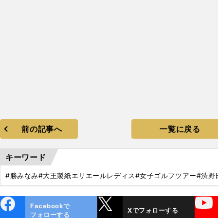
前の記事へ
一覧に戻る
キーワード
#勝みなみ
#大王製紙エリエールレディス
#女子ゴルフツアー
#渋野
ebo
X
YouTube
Facebookで
Xでフォローする
ok
フォローする