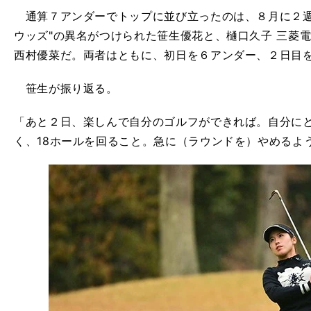
通算７アンダーでトップに並び立ったのは、８月に２週
ウッズ"の異名がつけられた笹生優花と、樋口久子 三菱
西村優菜だ。両者はともに、初日を６アンダー、２日目
笹生が振り返る。
「あと２日、楽しんで自分のゴルフができれば。自分にと
く、18ホールを回ること。急に（ラウンドを）やめるよ