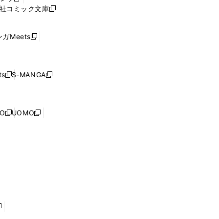
新
ィ
社コミック文庫
し
新
ン
い
し
ド
ウ
い
ウ
ガMeets
新
ィ
ウ
で
し
ン
ィ
開
い
ド
ン
く
ウ
ウ
ド
s
S-MANGA
新
新
ィ
で
ウ
し
し
ン
開
で
い
い
ド
く
開
ウ
ウ
ウ
NO
UOMO
く
新
新
ィ
ィ
で
し
し
ン
ン
開
い
い
ド
ド
く
ウ
ウ
ウ
ウ
ィ
ィ
で
で
ン
ン
開
開
ド
ド
く
く
ウ
ウ
で
で
開
開
く
く
し