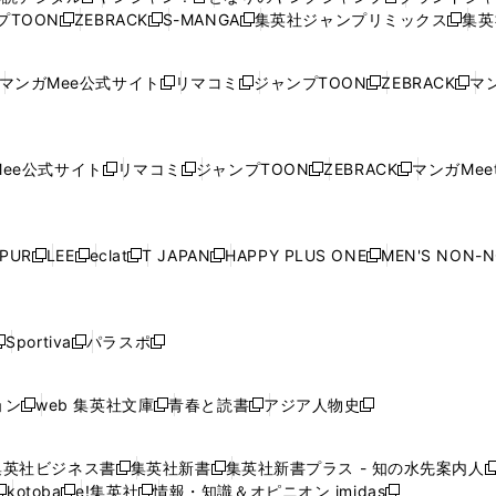
新
新
新
ィ
ィ
ウ
ィ
ィ
ィ
プTOON
ZEBRACK
S-MANGA
集英社ジャンプリミックス
集英
新
し
新
し
新
し
新
ン
ン
ィ
ン
ン
ン
し
い
し
い
し
い
し
ド
ド
ン
ド
ド
ド
い
ウ
い
ウ
い
ウ
い
ウ
ウ
ド
ウ
ウ
ウ
マンガMee公式サイト
リマコミ
ジャンプTOON
ZEBRACK
マン
新
新
新
新
ウ
ィ
ウ
ィ
ウ
ィ
ウ
で
で
ウ
で
で
で
し
し
し
し
し
ィ
ン
ィ
ン
ィ
ン
ィ
開
開
で
開
開
開
い
い
い
い
い
ン
ド
ン
ド
ン
ド
ン
く
く
開
く
く
く
ウ
ウ
ウ
ウ
ウ
ド
ウ
ド
ウ
ド
ウ
ド
ee公式サイト
リマコミ
ジャンプTOON
ZEBRACK
マンガMeet
く
新
新
新
新
ィ
ィ
ィ
ィ
ィ
ウ
で
ウ
で
ウ
で
ウ
し
し
し
し
ン
ン
ン
ン
ン
で
開
で
開
で
開
で
い
い
い
い
ド
ド
ド
ド
ド
開
く
開
く
開
く
開
ウ
ウ
ウ
ウ
ウ
ウ
ウ
ウ
ウ
PUR
LEE
eclat
T JAPAN
HAPPY PLUS ONE
MEN'S NON-
く
く
く
く
新
新
新
新
新
ィ
ィ
ィ
ィ
で
で
で
で
で
し
し
し
し
し
ン
ン
ン
ン
開
開
開
開
開
い
い
い
い
い
ド
ド
ド
ド
く
く
く
く
く
ウ
ウ
ウ
ウ
ウ
ウ
ウ
ウ
ウ
Sportiva
パラスポ
新
新
ィ
ィ
ィ
ィ
ィ
で
で
で
で
し
し
し
ン
ン
ン
ン
ン
開
開
開
開
い
い
い
ド
ド
ド
ド
ド
ョン
web 集英社文庫
青春と読書
アジア人物史
く
く
く
く
新
新
新
新
ウ
ウ
ウ
ウ
ウ
ウ
ウ
ウ
し
し
し
し
ィ
ィ
ィ
で
で
で
で
で
い
い
い
い
ン
ン
ン
集英社ビジネス書
集英社新書
集英社新書プラス - 知の水先案内人
開
開
開
開
開
新
新
新
ウ
ウ
ウ
ウ
ド
ド
ド
kotoba
e!集英社
情報・知識＆オピニオン imidas
く
く
く
く
く
新
し
新
し
新