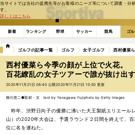
当サイトでは当社の提携先等がお客様のニーズ等について調査・分析し
web Sportiva (webスポルティーバ)
す。
詳しくはこちら
新着
ランキング
野球
サッカー
競馬
ゴル
we
ゴルフの記事一覧
ゴルフ
女子ゴルフ
西村優菜
b
ス
西村優菜ら今季の顔が上位で火花。
ポ
ル
百花繚乱の女子ツアーで誰が抜け出
テ
2020年11月21日 06:40 公開
2020年11月21日 10:50 更新
ィ
ー
バ
柳川悠二●取材・文 text by Yanagawa Yuji
photo by Getty Images
昨年、渋野日向子の優勝に沸いた大王製紙エリエールレ
山）の2020年大会は、予選ラウンド２日間を終えて、
位に名を連ねた。