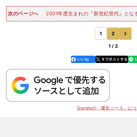
次のページへ
2001年度生まれの『新世紀世代』とな
0年度生まれの『ミレニアム世代』の西村を１打差で追うの
度生まれの『黄金世代』の先駆者である勝みなみだ。 
次
激しいコース
1
2
のページへ
1 / 2
いいね
Xでポストする
line
faceboo
x
k
Googleの「優先ソース」に
】
、
？