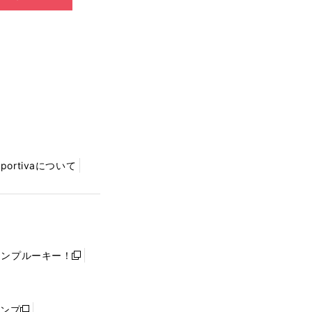
Sportivaについて
ャンプルーキー！
新
し
い
ウ
ャンプ