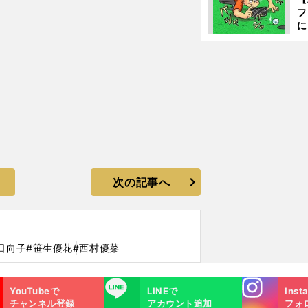
フ
に
出
は
次の記事へ
日向子
#笹生優花
#西村優菜
Instagra
LINE
YouTubeで
LINEで
Inst
m
チャンネル登録
アカウント追加
フォ