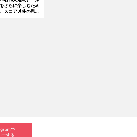
をさらに楽しむため
、スコア以外の思い
作りにも励んでみて
？
agramで
ローする