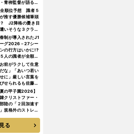
・青栁監督が語る
機動破壊」はこうし
1全順位予想 識者５
生まれた
が推す優勝候補筆頭
？ J2降格の憂き目
遭いそうな３クラブ
は？
春制が導入されたJ1
ーグ2026－27シー
ンの行方はいかに!?
５人の識者が全順位
大胆予想
お前がラクして生意
だな」「あいつ若い
せに」厳しい言葉を
びせられるも佐藤慎
郎が貫いた誇りとフ
夏の甲子園2026】
ンへの思い
隷クリストファー・
部陸の「２回加速す
」規格外のストレー
 それでもプロではな
大学進学を選ぶ理由
見る