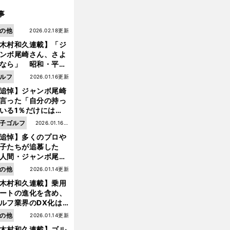
事
の他
2026.02.18更新
木村和久連載】「ジ
ンボ尾崎さん、さよ
なら」 昭和・平成
ルフの終焉――ゴル
ルフ
2026.01.16更新
は新たな時代へ
追悼】ジャンボ尾崎
言った「自分の持っ
いる1％だけにはプ
イドと信念をもって
子ゴルフ
2026.01.16更
んでいくことが大事
追悼】多くのプロや
新
んだよ」
子たちが追慕した
人間・ジャンボ尾
」の優しい視線 ま
の他
2026.01.14更新
は普通の人々の側に
木村和久連載】乗用
つ
ートの進化を含め、
ルフ業界のDX化は
う展開されていくの
の他
2026.01.14更新
前
へ
木村和久連載】ゴル