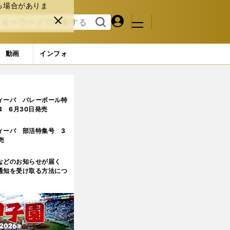
る場合がありま
マイペ
閉じ
検索
メニュ
ー
る
す
ジ
る
動画
インフォ
ィーバ バレーボール特
.4 6月30日発売
ィーバ 部活特集号 3
売
などのお知らせが届く
通知を受け取る方法につ