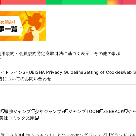
利用規約・会員規約
特定商取引法に基づく表示・その他の事項
プ
ガイドライン
SHUEISHA Privacy Guideline
Setting of Cookies
web 
告についてのお問い合わせ
プ
最強ジャンプ
少年ジャンプ+
ジャンプTOON
ZEBRACK
ジ
新
新
新
新
新
英社コミック文庫
し
新
し
し
し
し
い
い
し
い
い
い
ウ
ウ
い
ウ
ウ
ウ
購読デジタル
ヤンジャン！
となりのヤングジャンプ
グランドジ