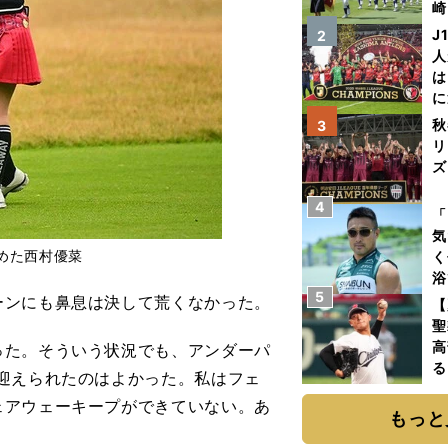
崎
「
J
2
て
人
は
に
と
秋
3
リ
ズ
4
を
「
気
めた西村優菜
く
浴
5
太
ンにも鼻息は決して荒くなかった。
【
ァ
聖
高
った。そういう状況でも、アンダーパ
る
迎えられたのはよかった。私はフェ
ト
ェアウェーキープができていない。あ
く
もっと