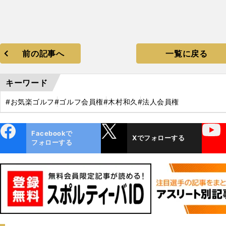
前の記事へ
一覧に戻る
キーワード
#お気楽ゴルフ
#ゴルフ会員権
#木村和久
#法人会員権
ebo
X
YouTube
Facebookで
Xでフォローする
ok
フォローする