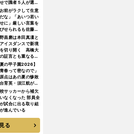
せで識者５人が選ん
優勝校はここだ！
お前がラクして生意
だな」「あいつ若い
せに」厳しい言葉を
びせられるも佐藤慎
郎が貫いた誇りとフ
野昌磨は本田真凜と
ンへの思い
アイスダンスで新境
を切り開く 高橋大
の証言とも重なる課
と楽しさ
夏の甲子園2026】
青春って密なので」
原点はあの夏の惨敗
台育英・須江航が明
す"日本一1000日計
校サッカーから補欠
"のすべて
いなくなった 部員全
が試合に出る取り組
が進んでいる
見る