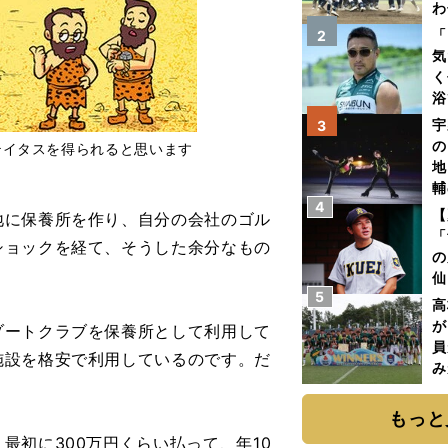
わ
だ
「
2
気
く
浴
太
宇
3
ァ
の
テイタスを得られると思います
地
輔
4
題
【
に保養所を作り、自分の会社のゴル
「
ショックを経て、そうした余分なもの
の
仙
5
か
高
画
が
ートクラブを保養所として利用して
員
施設を格安で利用しているのです。だ
み
もっと
初に300万円くらい払って、年10