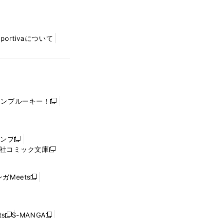
Sportivaについて
ャンプルーキー！
新
し
い
ウ
ャンプ
新
ィ
社コミック文庫
し
新
ン
い
し
ド
ウ
い
ウ
ガMeets
新
ィ
ウ
で
し
ン
ィ
開
い
ド
ン
く
ウ
ウ
ド
s
S-MANGA
新
新