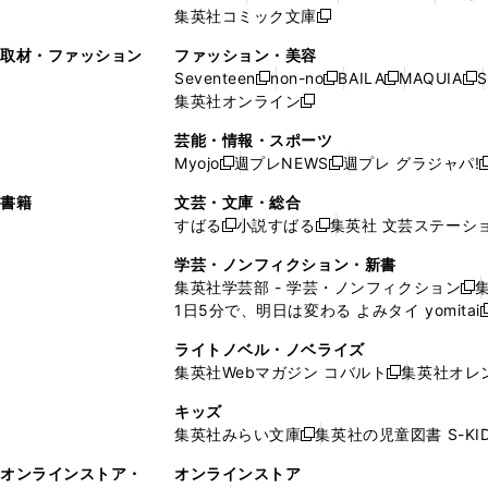
ィ
ウ
ィ
ウ
ウ
で
ウ
集英社コミック文庫
し
新
し
し
ン
ィ
ン
ィ
で
開
で
い
し
い
い
ド
ン
ド
ン
取材・ファッション
ファッション・美容
開
く
開
ウ
い
ウ
ウ
ウ
ド
ウ
ド
Seventeen
non-no
BAILA
MAQUIA
S
く
く
新
新
新
新
ィ
ウ
ィ
ィ
で
ウ
で
ウ
集英社オンライン
し
新
し
し
し
ン
ィ
ン
ン
開
で
開
で
い
し
い
い
い
ド
ン
ド
ド
芸能・情報・スポーツ
く
開
く
開
ウ
い
ウ
ウ
ウ
ウ
ド
ウ
ウ
Myojo
週プレNEWS
週プレ グラジャパ!
く
く
新
新
新
ィ
ウ
ィ
ィ
ィ
で
ウ
で
で
し
し
ン
ィ
ン
ン
ン
書籍
文芸・文庫・総合
開
で
開
開
い
い
ド
ン
ド
ド
ド
すばる
小説すばる
集英社 文芸ステーシ
く
開
く
く
新
新
ウ
ウ
ウ
ド
ウ
ウ
ウ
く
し
し
ィ
ィ
学芸・ノンフィクション・新書
で
ウ
で
で
で
い
い
ン
ン
集英社学芸部 - 学芸・ノンフィクション
開
で
開
開
開
新
ウ
ウ
ド
ド
1日5分で、明日は変わる よみタイ yomitai
く
開
く
く
く
し
新
ィ
ィ
ウ
ウ
く
い
ン
ン
ライトノベル・ノベライズ
で
で
ウ
ド
ド
集英社Webマガジン コバルト
集英社オレ
開
開
新
ィ
ウ
ウ
く
く
し
ン
キッズ
で
で
い
ド
集英社みらい文庫
集英社の児童図書 S-KID
開
開
新
ウ
ウ
く
く
し
ィ
オンラインストア・
オンラインストア
で
い