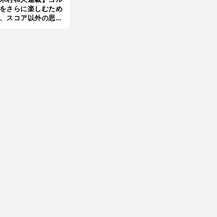
をさらに楽しむため
、スコア以外の思い
作りにも励んでみて
？
前
へ