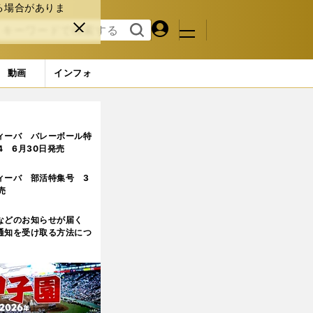
る場合がありま
マイペ
閉じ
検索
メニュ
ー
る
す
ジ
る
動画
インフォ
ィーバ バレーボール特
.4 6月30日発売
ィーバ 部活特集号 3
売
などのお知らせが届く
通知を受け取る方法につ