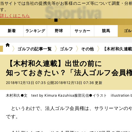
当サイトでは当社の提携先等がお客様のニーズ等について調査・分析し
web Sportiva (webスポルティーバ)
す。
詳しくはこちら
新着
ランキング
野球
サッカー
競馬
ゴル
we
ゴルフの記事一覧
ゴルフ
その他
【木村和久連
b
ス
【木村和久連載】出世の前に
ポ
ル
知っておきたい？「法人ゴルフ会員権」
テ
2018年12月13日 07:35 公開
2018年12月13日 07:36 更新
ィ
ー
バ
木村和久●文 text by Kimura Kazuhisa
服部元信●イラスト illustration by 
というわけで、法人ゴルフ会員権は、サラリーマンのや
です。