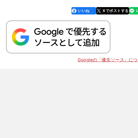
いいね
Xでポストする
line
faceboo
x
k
Googleの「優先ソース」に