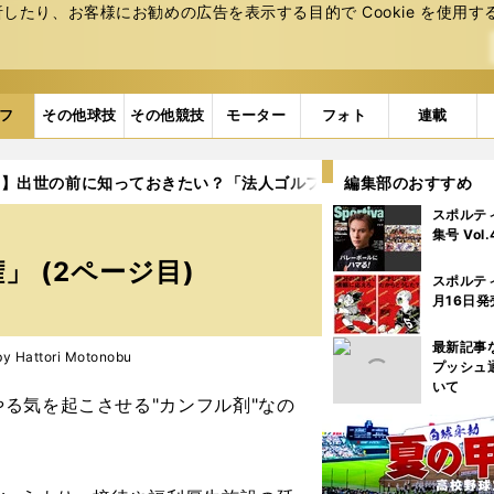
たり、お客様にお勧めの広告を表⽰する⽬的で Cookie を使⽤す
フ
その他球技
その他競技
モーター
フォト
連載
載】出世の前に知っておきたい？「法人ゴルフ会員権」
編集部のおすすめ
2ページ目
スポルテ
集号 Vol
 (2ページ目)
スポルテ
月16日発
最新記事
Hattori Motonobu
プッシュ
いて
る気を起こさせる"カンフル剤"なの