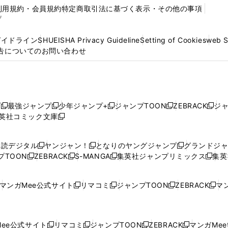
利用規約・会員規約
特定商取引法に基づく表示・その他の事項
プ
ガイドライン
SHUEISHA Privacy Guideline
Setting of Cookies
web 
告についてのお問い合わせ
プ
最強ジャンプ
少年ジャンプ+
ジャンプTOON
ZEBRACK
ジ
新
新
新
新
新
英社コミック文庫
し
新
し
し
し
し
い
い
し
い
い
い
ウ
ウ
い
ウ
ウ
ウ
購読デジタル
ヤンジャン！
となりのヤングジャンプ
グランドジ
新
新
新
ィ
ィ
ウ
ィ
ィ
ィ
プTOON
ZEBRACK
S-MANGA
集英社ジャンプリミックス
集英
新
し
新
し
新
し
新
ン
ン
ィ
ン
ン
ン
し
い
し
い
し
い
し
ド
ド
ン
ド
ド
ド
い
ウ
い
ウ
い
ウ
い
ウ
ウ
ド
ウ
ウ
ウ
マンガMee公式サイト
リマコミ
ジャンプTOON
ZEBRACK
マン
新
新
新
新
ウ
ィ
ウ
ィ
ウ
ィ
ウ
で
で
ウ
で
で
で
し
し
し
し
し
ィ
ン
ィ
ン
ィ
ン
ィ
開
開
で
開
開
開
い
い
い
い
い
ン
ド
ン
ド
ン
ド
ン
く
く
開
く
く
く
ウ
ウ
ウ
ウ
ウ
ド
ウ
ド
ウ
ド
ウ
ド
ee公式サイト
リマコミ
ジャンプTOON
ZEBRACK
マンガMeet
く
新
新
新
新