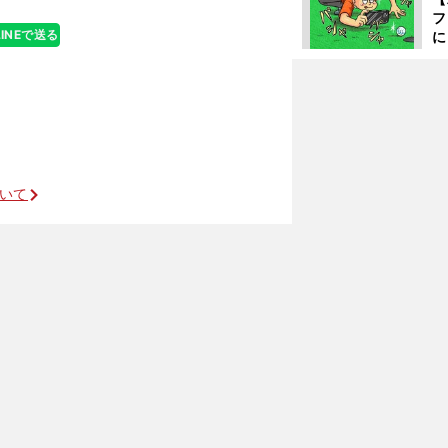
フ
LINEで送る
に
出
は
ついて