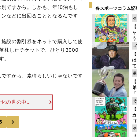
別ですから。しかも、年10泊もし
各スポーツコラム記
ョンなどに出回ることとなるんです
そ
【
ャ
う
施設の割引券をネットで購入して使
ゴ
ゴ
落札したチケットで、ひとり3000
フ
【
す。
は
て
ラ
男
ですから、素晴らしいじゃないです
歩
【
な
弟
「
崎
そ
子化の世の中に
ず
いくのは大変で
【
立
痛い問題となっ
カ
次
ゴ
5
ど
そ
か
【