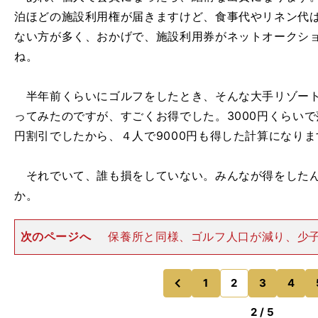
泊ほどの施設利用権が届きますけど、食事代やリネン代は
ない方が多く、おかげで、施設利用券がネットオークシ
ね。
半年前くらいにゴルフをしたとき、そんな大手リゾート
ってみたのですが、すごくお得でした。3000円くらいで
円割引でしたから、４人で9000円も得した計算になりま
それでいて、誰も損をしていない。みんなが得をしたん
か。
次のページへ
保養所と同様、ゴルフ人口が減り、少
なっている昨今、自らゴルフ場を維持して、運営して
す。会社としては、負の財産化しており、なかなか頭の
ています。 だったら、ゴル
1
2
3
4
のページへ
のページへ
前
2 / 5