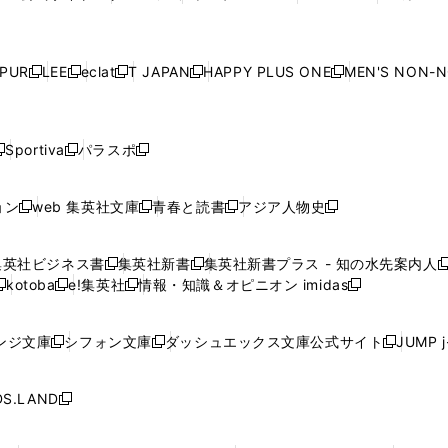
ィ
ィ
ィ
ィ
ィ
ウ
で
ウ
で
ウ
で
ウ
し
し
し
し
ン
ン
ン
ン
ン
で
開
で
開
で
開
で
い
い
い
い
ド
ド
ド
ド
ド
開
く
開
く
開
く
開
ウ
ウ
ウ
ウ
ウ
ウ
ウ
ウ
ウ
PUR
LEE
eclat
T JAPAN
HAPPY PLUS ONE
MEN'S NON-
く
く
く
く
新
新
新
新
新
ィ
ィ
ィ
ィ
で
で
で
で
で
し
し
し
し
し
ン
ン
ン
ン
開
開
開
開
開
い
い
い
い
い
ド
ド
ド
ド
く
く
く
く
く
ウ
ウ
ウ
ウ
ウ
ウ
ウ
ウ
ウ
Sportiva
パラスポ
新
新
ィ
ィ
ィ
ィ
ィ
で
で
で
で
し
し
し
ン
ン
ン
ン
ン
開
開
開
開
い
い
い
ド
ド
ド
ド
ド
ョン
web 集英社文庫
青春と読書
アジア人物史
く
く
く
く
新
新
新
新
ウ
ウ
ウ
ウ
ウ
ウ
ウ
ウ
し
し
し
し
ィ
ィ
ィ
で
で
で
で
で
い
い
い
い
ン
ン
ン
集英社ビジネス書
集英社新書
集英社新書プラス - 知の水先案内人
開
開
開
開
開
新
新
新
ウ
ウ
ウ
ウ
ド
ド
ド
kotoba
e!集英社
情報・知識＆オピニオン imidas
く
く
く
く
く
新
し
新
し
新
ィ
ィ
ィ
ィ
ウ
ウ
ウ
し
し
い
し
い
し
ン
ン
ン
ン
で
で
で
い
い
ウ
い
ウ
い
ド
ド
ド
ド
ンジ文庫
シフォン文庫
ダッシュエックス文庫公式サイト
JUMP 
開
開
開
新
新
新
ウ
ウ
ィ
ウ
ィ
ウ
ウ
ウ
ウ
ウ
く
く
く
し
し
し
ィ
ィ
ン
ィ
ン
ィ
で
で
で
で
い
い
い
ン
ン
ド
ン
ド
ン
S.LAND
開
開
開
開
新
ウ
ウ
ウ
ド
ド
ウ
ド
ウ
ド
く
く
く
く
し
ィ
ィ
ィ
ウ
ウ
で
ウ
で
ウ
い