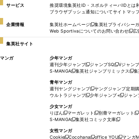
サービス
推奨環境
集英社ID・スポルティーバIDとは
ブラウザプッシュ通知について
サイトマッ
企業情報
集英社ホームページ
集英社プライバシー
新
Web Sportivaについてのお問い合わせ
広
し
新
い
し
集英社サイト
ウ
い
ィ
ウ
マンガ
少年マンガ
ン
ィ
週刊少年ジャンプ
ジャンプSQ
Vジャン
ド
ン
新
新
S-MANGA
集英社ジャンプリミックス
集
ウ
ド
新
し
し
新
で
ウ
し
い
い
し
青年マンガ
開
で
い
ウ
ウ
い
週刊ヤングジャンプ
ヤングジャンプ定期
新
く
開
ウ
ィ
ィ
ウ
ウルトラジャンプ
少年ジャンプ+
ジャン
新
し
新
く
ィ
ン
ン
ィ
し
い
し
ン
ド
ド
ン
少女マンガ
い
ウ
い
ド
ウ
ウ
ド
りぼん
マーガレット
別冊マーガレット
新
新
新
ウ
ィ
ウ
ウ
で
で
ウ
S-MANGA
集英社コミック文庫
し
新
し
新
ィ
ン
ィ
で
開
開
で
い
し
い
し
ン
ド
ン
女性マンガ
開
く
く
開
ウ
い
ウ
い
ド
ウ
ド
Cookie
Cocohana
office YOU
マンガM
く
く
新
新
新