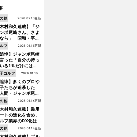
事
の他
2026.02.18更新
木村和久連載】「ジ
ンボ尾崎さん、さよ
なら」 昭和・平成
ルフの終焉――ゴル
ルフ
2026.01.16更新
は新たな時代へ
追悼】ジャンボ尾崎
言った「自分の持っ
いる1％だけにはプ
イドと信念をもって
子ゴルフ
2026.01.16更
んでいくことが大事
追悼】多くのプロや
新
んだよ」
子たちが追慕した
人間・ジャンボ尾
」の優しい視線 ま
の他
2026.01.14更新
は普通の人々の側に
木村和久連載】乗用
つ
ートの進化を含め、
ルフ業界のDX化は
う展開されていくの
の他
2026.01.14更新
木村和久連載】ゴル