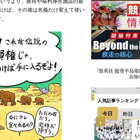
というより、接待や福利厚生施設の延
おけば、その後は名義だけ変えて使い
す。
人気記事ランキング
今日
昨日
【
1
「
い