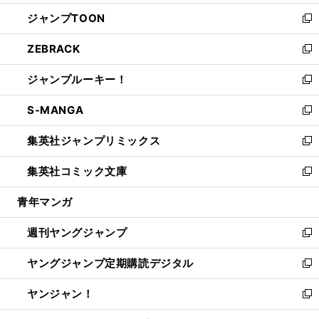
開
ウ
ン
ウ
し
ジャンプTOON
く
で
ド
ィ
い
新
開
ウ
ン
ウ
し
ZEBRACK
く
で
ド
ィ
い
新
開
ウ
ン
ウ
し
ジャンプルーキー！
く
で
ド
ィ
い
新
開
ウ
ン
ウ
し
S-MANGA
く
で
ド
ィ
い
新
開
ウ
ン
ウ
し
集英社ジャンプリミックス
く
で
ド
ィ
い
新
開
ウ
ン
ウ
し
集英社コミック文庫
く
で
ド
ィ
い
新
開
ウ
ン
ウ
し
青年マンガ
く
で
ド
ィ
い
開
ウ
ン
ウ
週刊ヤングジャンプ
く
で
ド
ィ
新
開
ウ
ン
し
ヤングジャンプ定期購読デジタル
く
で
ド
い
新
開
ウ
ウ
し
ヤンジャン！
く
で
ィ
い
新
開
ン
ウ
し