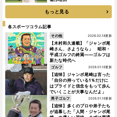
もっと見る
各スポーツコラム記事
その他
2026.02.18更新
【木村和久連載】「ジャンボ尾
崎さん、さようなら」 昭和・
平成ゴルフの終焉――ゴルフは
新たな時代へ
ゴルフ
2026.01.16更新
【追悼】ジャンボ尾崎は言った
「自分の持っている1％だけに
はプライドと信念をもって歩ん
でいくことが大事なんだよ」
男子ゴルフ
2026.01.16更新
【追悼】多くのプロや弟子たち
が追慕した「人間・ジャンボ尾