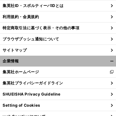
じ
集英社ID・スポルティーバIDとは
る
利用規約・会員規約
特定商取引法に基づく表示・その他の事項
ブラウザプッシュ通知について
サイトマップ
企業情報
開
く/
集英社ホームページ
新
閉
し
じ
集英社プライバシーガイドライン
い
る
P
、
・
？
ウ
GAツアーへ出直しの石川遼が挑む
ウェブ
ドットコムツアーとは
SHUEISHA Privacy Guideline
ィ
ン
Setting of Cookies
ド
ウ