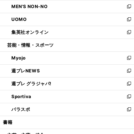
ウ
ン
ウ
し
MEN'S NON-NO
く
で
ド
ィ
い
新
開
ウ
ン
ウ
し
UOMO
く
で
ド
ィ
い
新
開
ウ
ン
ウ
し
集英社オンライン
く
で
ド
ィ
い
新
開
ウ
ン
ウ
し
芸能・情報・スポーツ
く
で
ド
ィ
い
開
ウ
ン
ウ
Myojo
く
で
ド
ィ
新
開
ウ
ン
し
週プレNEWS
く
で
ド
い
新
開
ウ
ウ
し
週プレ グラジャパ!
く
で
ィ
い
新
開
ン
ウ
し
Sportiva
く
ド
ィ
い
新
ウ
ン
ウ
し
パラスポ
で
ド
ィ
い
新
開
ウ
ン
ウ
し
書籍
く
で
ド
ィ
い
開
ウ
ン
ウ