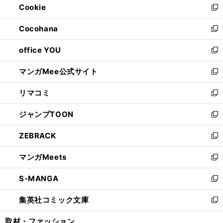
Cookie
く
で
ド
ィ
新
開
ウ
ン
し
Cocohana
く
で
ド
い
新
開
ウ
ウ
し
office YOU
く
で
ィ
い
新
開
ン
ウ
し
マンガMee公式サイト
く
ド
ィ
い
新
ウ
ン
ウ
し
リマコミ
で
ド
ィ
い
新
開
ウ
ン
ウ
し
ジャンプTOON
く
で
ド
ィ
い
新
開
ウ
ン
ウ
し
ZEBRACK
く
で
ド
ィ
い
新
開
ウ
ン
ウ
し
マンガMeets
く
で
ド
ィ
い
新
開
ウ
ン
ウ
し
S-MANGA
く
で
ド
ィ
い
新
開
ウ
ン
ウ
し
集英社コミック文庫
く
で
ド
ィ
い
新
開
ウ
ン
ウ
し
取材・ファッション
く
で
ド
ィ
い