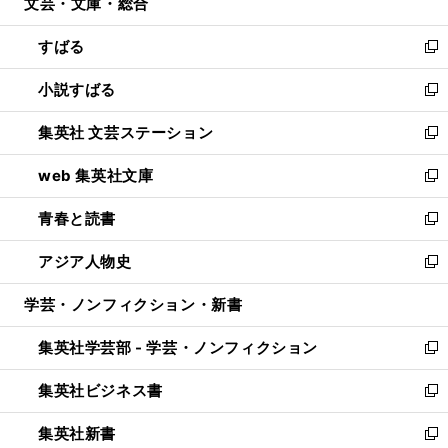
文芸・文庫・総合
く
で
ド
ィ
開
ウ
ン
すばる
く
で
ド
新
開
ウ
し
小説すばる
く
で
い
新
開
ウ
し
集英社 文芸ステーション
く
ィ
い
新
ン
ウ
し
web 集英社文庫
ド
ィ
い
新
ウ
ン
ウ
し
青春と読書
で
ド
ィ
い
新
開
ウ
ン
ウ
し
アジア人物史
く
で
ド
ィ
い
新
開
ウ
ン
ウ
し
学芸・ノンフィクション・新書
く
で
ド
ィ
い
開
ウ
ン
ウ
集英社学芸部 - 学芸・ノンフィクション
く
で
ド
ィ
新
開
ウ
ン
し
集英社ビジネス書
く
で
ド
い
新
開
ウ
ウ
し
集英社新書
く
で
ィ
い
新