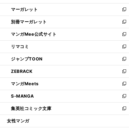
開
ウ
ン
し
マーガレット
く
で
ド
い
新
開
ウ
ウ
し
別冊マーガレット
く
で
ィ
い
新
開
ン
ウ
し
マンガMee公式サイト
く
ド
ィ
い
新
ウ
ン
ウ
し
リマコミ
で
ド
ィ
い
新
開
ウ
ン
ウ
し
ジャンプTOON
く
で
ド
ィ
い
新
開
ウ
ン
ウ
し
ZEBRACK
く
で
ド
ィ
い
新
開
ウ
ン
ウ
し
マンガMeets
く
で
ド
ィ
い
新
開
ウ
ン
ウ
し
S-MANGA
く
で
ド
ィ
い
新
開
ウ
ン
ウ
し
集英社コミック文庫
く
で
ド
ィ
い
新
開
ウ
ン
ウ
し
女性マンガ
く
で
ド
ィ
い
開
ウ
ン
ウ