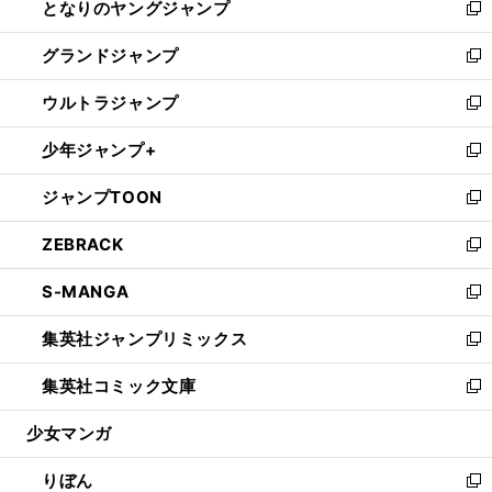
となりのヤングジャンプ
く
ド
ィ
い
新
ウ
ン
ウ
し
グランドジャンプ
で
ド
ィ
い
新
開
ウ
ン
ウ
し
ウルトラジャンプ
く
で
ド
ィ
い
新
開
ウ
ン
ウ
し
少年ジャンプ+
く
で
ド
ィ
い
新
開
ウ
ン
ウ
し
ジャンプTOON
く
で
ド
ィ
い
新
開
ウ
ン
ウ
し
ZEBRACK
く
で
ド
ィ
い
新
開
ウ
ン
ウ
し
S-MANGA
く
で
ド
ィ
い
新
開
ウ
ン
ウ
し
集英社ジャンプリミックス
く
で
ド
ィ
い
新
開
ウ
ン
ウ
し
集英社コミック文庫
く
で
ド
ィ
い
新
開
ウ
ン
ウ
し
少女マンガ
く
で
ド
ィ
い
開
ウ
ン
ウ
りぼん
く
で
ド
ィ
新