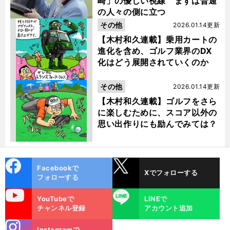
崎」の優しい視線 まずは普通
の人々の側に立つ
その他
2026.01.14更新
【木村和久連載】乗用カートの
進化を含め、ゴルフ業界のDX
化はどう展開されていくのか
その他
2026.01.14更新
【木村和久連載】ゴルフをさら
に楽しむために、スコア以外の
思い出作りにも励んでみては？
cebo
X
Facebookで
Xでフォローする
ok
フォローする
uTube
LINE
YouTubeで
LINEで
チャンネル登録
アカウント追加
stagra
Instagramで