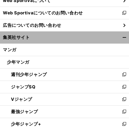
web Sportivaについて
で
開
Web Sportivaについてのお問い合わせ
く
新
し
広告についてのお問い合わせ
い
ウ
集英社サイト
ィ
開
ン
く/
マンガ
ド
閉
ウ
じ
少年マンガ
で
る
開
週刊少年ジャンプ
く
新
し
ジャンプSQ
い
新
ウ
し
Vジャンプ
ィ
い
新
ン
ウ
し
最強ジャンプ
ド
ィ
い
新
ウ
ン
ウ
し
少年ジャンプ+
で
ド
ィ
い
新