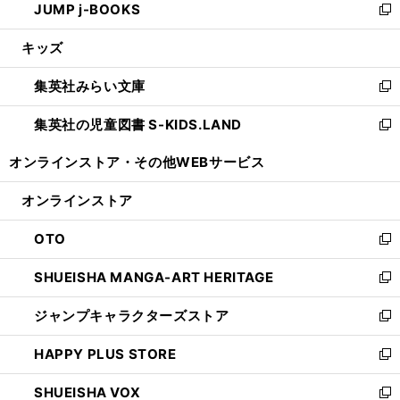
JUMP j-BOOKS
で
ド
ィ
い
新
開
ウ
ン
ウ
し
キッズ
く
で
ド
ィ
い
開
ウ
ン
ウ
集英社みらい文庫
く
で
ド
ィ
新
開
ウ
ン
し
集英社の児童図書 S-KIDS.LAND
く
で
ド
い
新
開
ウ
ウ
し
オンラインストア・
その他WEBサービス
く
で
ィ
い
開
ン
ウ
オンラインストア
く
ド
ィ
ウ
ン
OTO
で
ド
新
開
ウ
し
SHUEISHA MANGA-ART HERITAGE
く
で
い
新
開
ウ
し
ジャンプキャラクターズストア
く
ィ
い
新
ン
ウ
し
HAPPY PLUS STORE
ド
ィ
い
新
ウ
ン
ウ
し
SHUEISHA VOX
で
ド
ィ
い
新