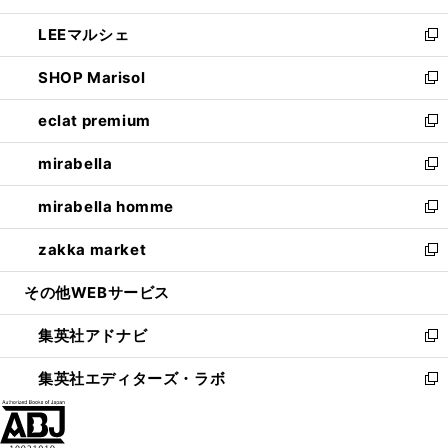
開
ウ
ン
ウ
し
LEEマルシェ
く
で
ド
ィ
い
新
開
ウ
ン
ウ
し
SHOP Marisol
く
で
ド
ィ
い
新
開
ウ
ン
ウ
し
eclat premium
く
で
ド
ィ
い
新
開
ウ
ン
ウ
し
mirabella
く
で
ド
ィ
い
新
開
ウ
ン
ウ
し
mirabella homme
く
で
ド
ィ
い
新
開
ウ
ン
ウ
し
zakka market
く
で
ド
ィ
い
新
開
ウ
ン
ウ
し
その他WEBサービス
く
で
ド
ィ
い
開
ウ
ン
ウ
集英社アドナビ
く
で
ド
ィ
新
開
ウ
ン
し
集英社エディターズ・ラボ
く
で
ド
い
新
開
ウ
ウ
し
く
で
ィ
い
開
ン
ウ