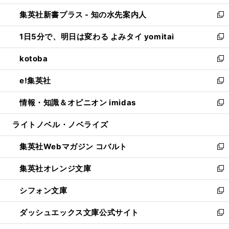
開
ン
ウ
し
集英社新書プラス - 知の水先案内人
く
ド
ィ
い
新
ウ
ン
ウ
し
1日5分で、明日は変わる よみタイ yomitai
で
ド
ィ
い
新
開
ウ
ン
ウ
し
kotoba
く
で
ド
ィ
い
新
開
ウ
ン
ウ
し
e!集英社
く
で
ド
ィ
い
新
開
ウ
ン
ウ
し
情報・知識＆オピニオン imidas
く
で
ド
ィ
い
新
開
ウ
ン
ウ
し
ライトノベル・ノベライズ
く
で
ド
ィ
い
開
ウ
ン
ウ
集英社Webマガジン コバルト
く
で
ド
ィ
新
開
ウ
ン
し
集英社オレンジ文庫
く
で
ド
い
新
開
ウ
ウ
し
シフォン文庫
く
で
ィ
い
新
開
ン
ウ
し
ダッシュエックス文庫公式サイト
く
ド
ィ
い
新
ウ
ン
ウ
し