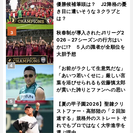
優勝候補筆頭は？ J2降格の憂
き目に遭いそうな３クラブと
は？
秋春制が導入されたJ1リーグ2
3
026－27シーズンの行方はい
かに!? ５人の識者が全順位を
大胆予想
4
「お前がラクして生意気だな」
「あいつ若いくせに」厳しい言
葉を浴びせられるも佐藤慎太郎
が貫いた誇りとファンへの思い
5
【夏の甲子園2026】聖隷クリ
ストファー・高部陸の「２回加
速する」規格外のストレート そ
れでもプロではなく大学進学を
選ぶ理由