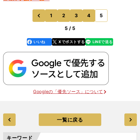
1
2
3
4
5
のページへ
前
5 / 5
いいね
Xでポストする
LINEで送る
line
faceboo
x
k
Googleの「優先ソース」について
一覧に戻る
キーワード