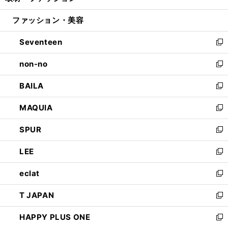
開
ウ
ン
ウ
ファッション・美容
く
で
ド
ィ
開
ウ
ン
Seventeen
く
で
ド
新
開
ウ
し
non-no
く
で
い
新
開
ウ
し
BAILA
く
ィ
い
新
ン
ウ
し
MAQUIA
ド
ィ
い
新
ウ
ン
ウ
し
SPUR
で
ド
ィ
い
新
開
ウ
ン
ウ
し
LEE
く
で
ド
ィ
い
新
開
ウ
ン
ウ
し
eclat
く
で
ド
ィ
い
新
開
ウ
ン
ウ
し
T JAPAN
く
で
ド
ィ
い
新
開
ウ
ン
ウ
し
HAPPY PLUS ONE
く
で
ド
ィ
い
新
開