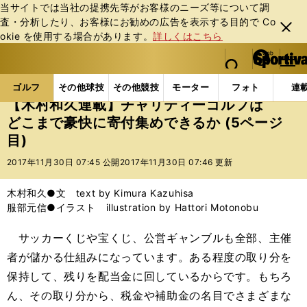
当サイトでは当社の提携先等がお客様のニーズ等について調
査・分析したり、お客様にお勧めの広告を表⽰する⽬的で Co
閉じ
okie を使⽤する場合があります。
詳しくはこちら
る
マイペ
web Sportiva (webスポルティーバ)
検索
メニュ
we
ー
ゴルフの記事一覧
ゴルフ
その他
【木村和久連
b
ジ
ゴルフ
その他球技
その他競技
モーター
フォト
連
ス
【木村和久連載】チャリティーゴルフは
ポ
どこまで豪快に寄付集めできるか (5ページ
ル
目)
テ
ィ
2017年11月30日 07:45 公開
2017年11月30日 07:46 更新
ー
バ
木村和久●文 text by Kimura Kazuhisa
服部元信●イラスト illustration by Hattori Motonobu
サッカーくじや宝くじ、公営ギャンブルも全部、主催
者が儲かる仕組みになっています。ある程度の取り分を
保持して、残りを配当金に回しているからです。もちろ
ん、その取り分から、税金や補助金の名目でさまざまな