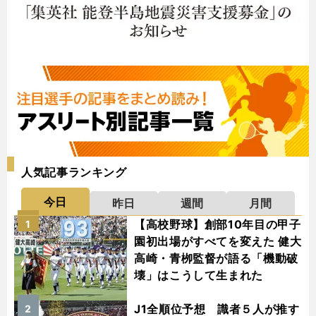
人気記事ランキング
今日
昨日
週間
月間
【高校野球】創部10年目の甲子
1
園初出場がすべてを変えた 健大
高崎・青栁監督が語る「機動破
壊」はこうして生まれた
J1全順位予想 識者５人が推す
2