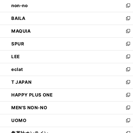
し
non-no
く
で
い
新
開
ウ
し
BAILA
く
ィ
い
新
ン
ウ
し
MAQUIA
ド
ィ
い
新
ウ
ン
ウ
し
SPUR
で
ド
ィ
い
新
開
ウ
ン
ウ
し
LEE
く
で
ド
ィ
い
新
開
ウ
ン
ウ
し
eclat
く
で
ド
ィ
い
新
開
ウ
ン
ウ
し
T JAPAN
く
で
ド
ィ
い
新
開
ウ
ン
ウ
し
HAPPY PLUS ONE
く
で
ド
ィ
い
新
開
ウ
ン
ウ
し
MEN'S NON-NO
く
で
ド
ィ
い
新
開
ウ
ン
ウ
し
UOMO
く
で
ド
ィ
い
新
開
ウ
ン
ウ
し
く