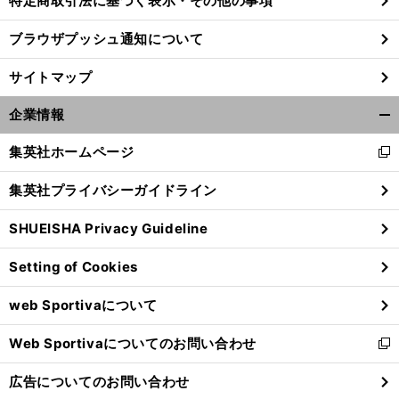
特定商取引法に基づく表示・その他の事項
ブラウザプッシュ通知について
前
へ
サイトマップ
企業情報
開
く/
集英社ホームページ
新
閉
し
じ
集英社プライバシーガイドライン
い
る
ウ
SHUEISHA Privacy Guideline
ィ
ン
Setting of Cookies
ド
ウ
web Sportivaについて
で
開
Web Sportivaについてのお問い合わせ
く
新
し
広告についてのお問い合わせ
い