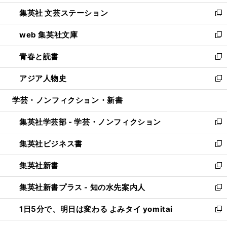
開
ウ
し
集英社 文芸ステーション
く
ィ
い
新
ン
ウ
し
web 集英社文庫
ド
ィ
い
新
ウ
ン
ウ
し
青春と読書
で
ド
ィ
い
新
開
ウ
ン
ウ
し
アジア人物史
く
で
ド
ィ
い
新
開
ウ
ン
ウ
し
学芸・ノンフィクション・新書
く
で
ド
ィ
い
開
ウ
ン
ウ
集英社学芸部 - 学芸・ノンフィクション
く
で
ド
ィ
新
開
ウ
ン
し
集英社ビジネス書
く
で
ド
い
新
開
ウ
ウ
し
集英社新書
く
で
ィ
い
新
開
ン
ウ
し
集英社新書プラス - 知の水先案内人
く
ド
ィ
い
新
ウ
ン
ウ
し
1日5分で、明日は変わる よみタイ yomitai
で
ド
ィ
い
新
開
ウ
ン
ウ
し