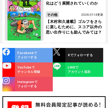
化はどう展開されていくのか
その他
2026.01.14更新
【木村和久連載】ゴルフをさら
に楽しむために、スコア以外の
思い出作りにも励んでみては？
cebo
X
Facebookで
Xでフォローする
ok
フォローする
uTube
LINE
YouTubeで
LINEで
チャンネル登録
アカウント追加
stagra
Instagramで
m
フォローする