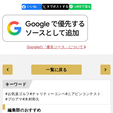
いいね
Xでポストする
LINEで送る
line
faceboo
x
k
Googleの「優先ソース」について
一覧に戻る
キーワード
#お気楽ゴルフ
#チャリティーコンペ
#ニアピンコンテスト
#プロアマ
#木村和久
編集部のおすすめ