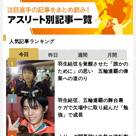
人気記事ランキング
今日
昨日
週間
月間
羽生結弦を覚醒させた「誰かの
1
ために」の思い 五輪連覇の偉
業への道のり
羽生結弦、五輪連覇の舞台裏
2
ケガで欠場中に取り組んだ「勉
強」で成長