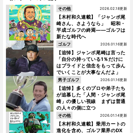
その他
2026.02.18更新
【木村和久連載】「ジャンボ尾
崎さん、さようなら」 昭和・
平成ゴルフの終焉――ゴルフは
新たな時代へ
ゴルフ
2026.01.16更新
【追悼】ジャンボ尾崎は言った
「自分の持っている1％だけに
はプライドと信念をもって歩ん
でいくことが大事なんだよ」
男子ゴルフ
2026.01.16更新
【追悼】多くのプロや弟子たち
が追慕した「人間・ジャンボ尾
崎」の優しい視線 まずは普通
の人々の側に立つ
その他
2026.01.14更新
【木村和久連載】乗用カートの
進化を含め、ゴルフ業界のDX