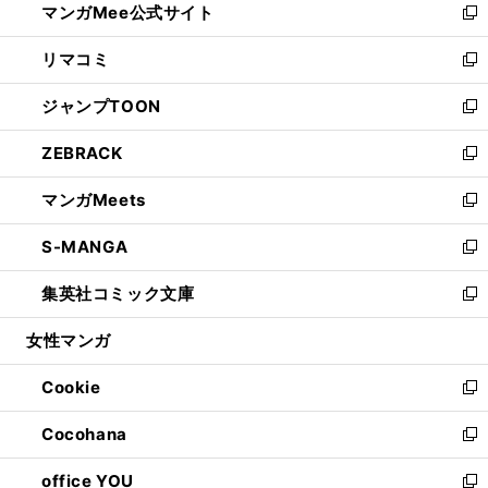
マンガMee公式サイト
く
ド
ィ
い
新
ウ
ン
ウ
し
リマコミ
で
ド
ィ
い
新
開
ウ
ン
ウ
し
ジャンプTOON
く
で
ド
ィ
い
新
開
ウ
ン
ウ
し
ZEBRACK
く
で
ド
ィ
い
新
開
ウ
ン
ウ
し
マンガMeets
く
で
ド
ィ
い
新
開
ウ
ン
ウ
し
S-MANGA
く
で
ド
ィ
い
新
開
ウ
ン
ウ
し
集英社コミック文庫
く
で
ド
ィ
い
新
開
ウ
ン
ウ
し
女性マンガ
く
で
ド
ィ
い
開
ウ
ン
ウ
Cookie
く
で
ド
ィ
新
開
ウ
ン
し
Cocohana
く
で
ド
い
新
開
ウ
ウ
し
office YOU
く
で
ィ
い
新