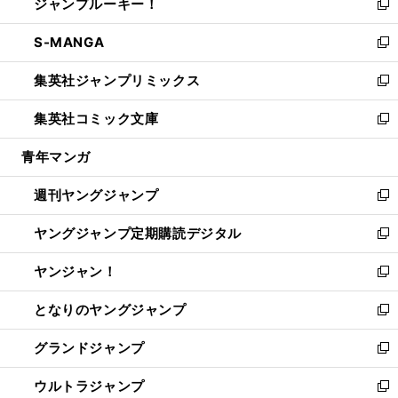
ジャンプルーキー！
く
で
ド
ィ
い
新
開
ウ
ン
ウ
し
S-MANGA
く
で
ド
ィ
い
新
開
ウ
ン
ウ
し
集英社ジャンプリミックス
く
で
ド
ィ
い
新
開
ウ
ン
ウ
し
集英社コミック文庫
く
で
ド
ィ
い
新
開
ウ
ン
ウ
し
青年マンガ
く
で
ド
ィ
い
開
ウ
ン
ウ
週刊ヤングジャンプ
く
で
ド
ィ
新
開
ウ
ン
し
ヤングジャンプ定期購読デジタル
く
で
ド
い
新
開
ウ
ウ
し
ヤンジャン！
く
で
ィ
い
新
開
ン
ウ
し
となりのヤングジャンプ
く
ド
ィ
い
新
ウ
ン
ウ
し
グランドジャンプ
で
ド
ィ
い
新
開
ウ
ン
ウ
し
ウルトラジャンプ
く
で
ド
ィ
い
新