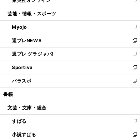
集英社オンライン
で
ド
ィ
い
新
開
ウ
ン
ウ
し
芸能・情報・スポーツ
く
で
ド
ィ
い
開
ウ
ン
ウ
Myojo
く
で
ド
ィ
新
開
ウ
ン
し
週プレNEWS
く
で
ド
い
新
開
ウ
ウ
し
週プレ グラジャパ!
く
で
ィ
い
新
開
ン
ウ
し
Sportiva
く
ド
ィ
い
新
ウ
ン
ウ
し
パラスポ
で
ド
ィ
い
新
開
ウ
ン
ウ
し
書籍
く
で
ド
ィ
い
開
ウ
ン
ウ
文芸・文庫・総合
く
で
ド
ィ
開
ウ
ン
すばる
く
で
ド
新
開
ウ
し
小説すばる
く
で
い
新