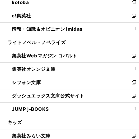
kotoba
く
で
ド
ィ
い
新
開
ウ
ン
ウ
し
e!集英社
く
で
ド
ィ
い
新
開
ウ
ン
ウ
し
情報・知識＆オピニオン imidas
く
で
ド
ィ
い
新
開
ウ
ン
ウ
し
ライトノベル・ノベライズ
く
で
ド
ィ
い
開
ウ
ン
ウ
集英社Webマガジン コバルト
く
で
ド
ィ
新
開
ウ
ン
し
集英社オレンジ文庫
く
で
ド
い
新
開
ウ
ウ
し
シフォン文庫
く
で
ィ
い
新
開
ン
ウ
し
ダッシュエックス文庫公式サイト
く
ド
ィ
い
新
ウ
ン
ウ
し
JUMP j-BOOKS
で
ド
ィ
い
新
開
ウ
ン
ウ
し
キッズ
く
で
ド
ィ
い
開
ウ
ン
ウ
集英社みらい文庫
く
で
ド
ィ
新