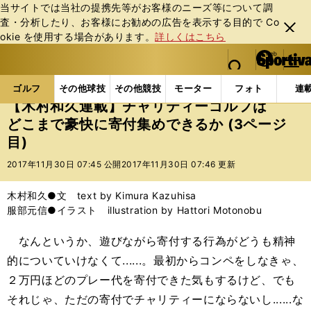
当サイトでは当社の提携先等がお客様のニーズ等について調
査・分析したり、お客様にお勧めの広告を表⽰する⽬的で Co
閉じ
okie を使⽤する場合があります。
詳しくはこちら
る
マイペ
web Sportiva (webスポルティーバ)
検索
メニュ
we
ー
ゴルフの記事一覧
ゴルフ
その他
【木村和久連
b
ジ
ゴルフ
その他球技
その他競技
モーター
フォト
連
ス
【木村和久連載】チャリティーゴルフは
ポ
どこまで豪快に寄付集めできるか (3ページ
ル
目)
テ
ィ
2017年11月30日 07:45 公開
2017年11月30日 07:46 更新
ー
バ
木村和久●文 text by Kimura Kazuhisa
服部元信●イラスト illustration by Hattori Motonobu
なんというか、遊びながら寄付する行為がどうも精神
的についていけなくて......。最初からコンペをしなきゃ、
２万円ほどのプレー代を寄付できた気もするけど、でも
それじゃ、ただの寄付でチャリティーにならないし......な