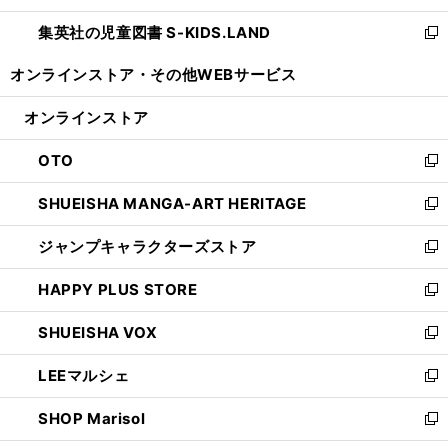
開
ウ
ン
し
集英社の児童図書 S-KIDS.LAND
く
で
ド
い
新
開
ウ
ウ
し
オンラインストア・
その他WEBサービス
く
で
ィ
い
開
ン
ウ
オンラインストア
く
ド
ィ
ウ
ン
OTO
で
ド
新
開
ウ
し
SHUEISHA MANGA-ART HERITAGE
く
で
い
新
開
ウ
し
ジャンプキャラクターズストア
く
ィ
い
新
ン
ウ
し
HAPPY PLUS STORE
ド
ィ
い
新
ウ
ン
ウ
し
SHUEISHA VOX
で
ド
ィ
い
新
開
ウ
ン
ウ
し
LEEマルシェ
く
で
ド
ィ
い
新
開
ウ
ン
ウ
し
SHOP Marisol
く
で
ド
ィ
い
新
開
ウ
ン
ウ
し