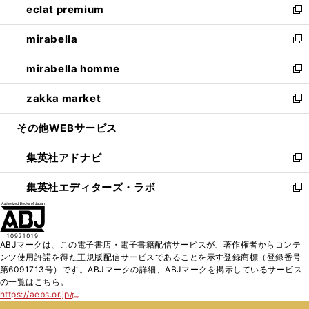
eclat premium
く
で
ド
ィ
い
新
開
ウ
ン
ウ
し
mirabella
く
で
ド
ィ
い
新
開
ウ
ン
ウ
し
mirabella homme
く
で
ド
ィ
い
新
開
ウ
ン
ウ
し
zakka market
く
で
ド
ィ
い
新
開
ウ
ン
ウ
し
その他WEBサービス
く
で
ド
ィ
い
開
ウ
ン
ウ
集英社アドナビ
く
で
ド
ィ
新
開
ウ
ン
し
集英社エディターズ・ラボ
く
で
ド
い
新
開
ウ
ウ
し
く
で
ィ
い
開
ン
ウ
ABJマークは、この電子書店・電子書籍配信サービスが、著作権者からコンテ
く
ド
ィ
ンツ使用許諾を得た正規版配信サービスであることを示す登録商標（登録番号
ウ
ン
第6091713号）です。ABJマークの詳細、ABJマークを掲示しているサービス
で
ド
の一覧はこちら。
開
ウ
https://aebs.or.jp/
新
く
で
し