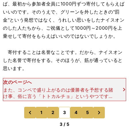
ば、最初から参加者全員に1000円ずつ寄付してもらえば
いいのです。そのうえで、グリーンを外したときの"罰
金"という発想ではなく、うれしい思いをしたナイスオン
のした人たちから、ご祝儀として1000円～2000円を上
乗せして寄付をもらえばいいのではないでしょうか。
寄付することは名誉なことです。だから、ナイスオン
した名誉で寄付をする。そのほうが、筋が通っていると
思います。
次のページへ
また、コンペで盛り上がるのは優勝者を予想する賭
け事、俗に言う「トトカルチョ」というやつです。
ただし、これは違法行為です。例外的に競馬場で１
位や２位にくる馬を予想して馬券を買うのは、公営
次
1
2
3
4
5
のページへ
のページへ
ギャンブルだから
前
3 / 5