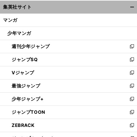
ウ
集英社サイト
ィ
開
ン
く/
マンガ
ド
閉
ウ
じ
少年マンガ
で
る
開
週刊少年ジャンプ
く
新
し
ジャンプSQ
い
新
ウ
し
Vジャンプ
ィ
い
新
ン
ウ
し
最強ジャンプ
ド
ィ
い
新
ウ
ン
ウ
し
少年ジャンプ+
で
ド
ィ
い
新
開
ウ
ン
ウ
し
ジャンプTOON
く
で
ド
ィ
い
新
開
ウ
ン
ウ
し
ZEBRACK
く
で
ド
ィ
い
新
開
ウ
ン
ウ
し