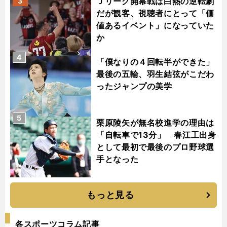
Ｊリーグ開幕戦は白熱の逆転劇
3
だが観客、視聴者にとって「価
値あるイベント」になっていた
か
4
「僕なりの４回転半ができた」
最後の五輪、羽生結弦がこだわ
ったジャンプの美学
5
栗原陵矢が無名校進学の理由は
「自転車で13分」 春江工出身
として最初で最後のプロ野球選
手となった
もっと見る
各スポーツコラム記事