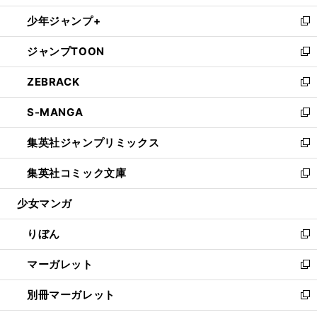
開
ウ
ン
ウ
し
少年ジャンプ+
く
で
ド
ィ
い
新
開
ウ
ン
ウ
し
ジャンプTOON
く
で
ド
ィ
い
新
開
ウ
ン
ウ
し
ZEBRACK
く
で
ド
ィ
い
新
開
ウ
ン
ウ
し
S-MANGA
く
で
ド
ィ
い
新
開
ウ
ン
ウ
し
集英社ジャンプリミックス
く
で
ド
ィ
い
新
開
ウ
ン
ウ
し
集英社コミック文庫
く
で
ド
ィ
い
新
開
ウ
ン
ウ
し
少女マンガ
く
で
ド
ィ
い
開
ウ
ン
ウ
りぼん
く
で
ド
ィ
新
開
ウ
ン
し
マーガレット
く
で
ド
い
新
開
ウ
ウ
し
別冊マーガレット
く
で
ィ
い
新
開
ン
ウ
し