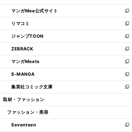
開
ン
ウ
し
マンガMee公式サイト
く
ド
ィ
い
新
ウ
ン
ウ
し
リマコミ
で
ド
ィ
い
新
開
ウ
ン
ウ
し
ジャンプTOON
く
で
ド
ィ
い
新
開
ウ
ン
ウ
し
ZEBRACK
く
で
ド
ィ
い
新
開
ウ
ン
ウ
し
マンガMeets
く
で
ド
ィ
い
新
開
ウ
ン
ウ
し
S-MANGA
く
で
ド
ィ
い
新
開
ウ
ン
ウ
し
集英社コミック文庫
く
で
ド
ィ
い
新
開
ウ
ン
ウ
し
取材・ファッション
く
で
ド
ィ
い
開
ウ
ン
ウ
ファッション・美容
く
で
ド
ィ
開
ウ
ン
Seventeen
く
で
ド
新
開
ウ