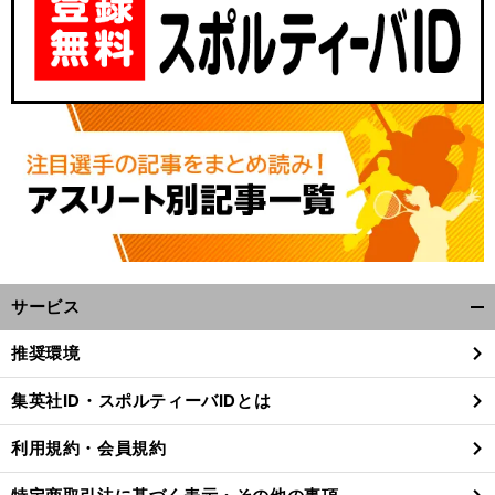
サービス
開
く/
推奨環境
閉
じ
集英社ID・スポルティーバIDとは
る
利用規約・会員規約