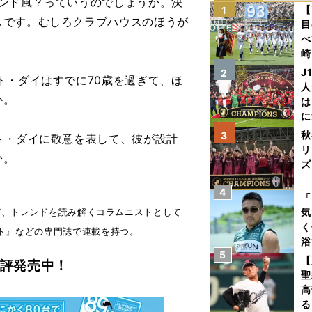
ンド風？っていうのでしょうか。決
【
1
スです。むしろクラブハウスのほうが
目
べ
崎
「
J
2
・ダイはすでに70歳を過ぎて、ほ
て
人
か。
は
に
と
秋
3
ト・ダイに敬意を表して、彼が設計
リ
か。
ズ
4
を
「
など、トレンドを読み解くコラムニストとして
気
く
ト』などの専門誌で連載を持つ。
浴
5
太
【
好評発売中！
ァ
聖
高
る