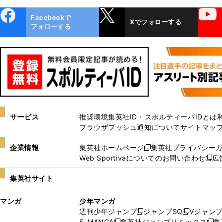
ebo
X
YouTube
Facebookで
Xでフォローする
ok
フォローする
サービス
推奨環境
集英社ID・スポルティーバIDとは
ブラウザプッシュ通知について
サイトマッ
企業情報
集英社ホームページ
集英社プライバシー
新
Web Sportivaについてのお問い合わせ
広
し
新
い
し
集英社サイト
ウ
い
ィ
ウ
マンガ
少年マンガ
ン
ィ
週刊少年ジャンプ
ジャンプSQ
Vジャン
ド
ン
新
新
S-MANGA
集英社ジャンプリミックス
集