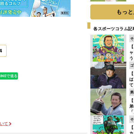
ト
く
もっと
各スポーツコラム記
そ
【
4
ャ
う
ゴ
ゴ
フ
【
LINEで送る
は
て
ラ
男
歩
【
な
弟
「
崎
そ
ず
ついて
【
立
カ