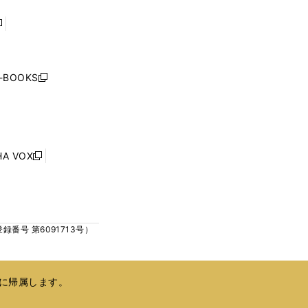
で
で
開
開
く
く
し
い
ウ
j-BOOKS
新
ィ
し
ン
い
ド
ウ
ウ
ィ
で
ン
HA VOX
開
新
ド
く
し
ウ
い
で
ウ
開
ィ
く
号 第6091713号）
ン
ド
ウ
で
に帰属します。
開
く