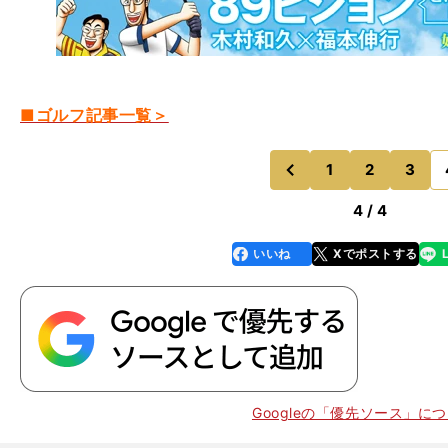
■ゴルフ記事一覧＞
1
2
3
のページへ
前
4 / 4
いいね
Xでポストする
line
faceboo
x
k
Googleの「優先ソース」に