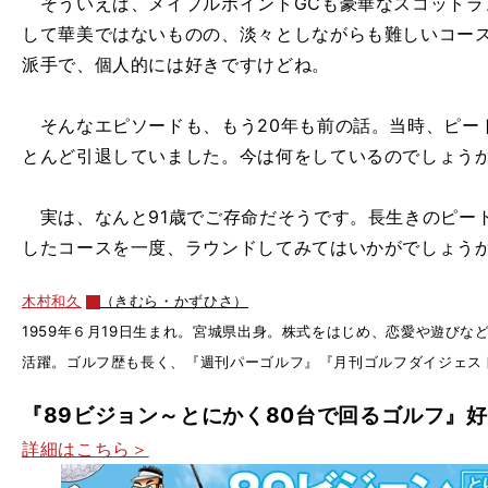
そういえば、メイプルポイントGCも豪華なスコットラ
して華美ではないものの、淡々としながらも難しいコー
派手で、個人的には好きですけどね。
そんなエピソードも、もう20年も前の話。当時、ピート
とんど引退していました。今は何をしているのでしょう
実は、なんと91歳でご存命だそうです。長生きのピー
したコースを一度、ラウンドしてみてはいかがでしょう
木村和久
（きむら・かずひさ）
1959年６月19日生まれ。宮城県出身。株式をはじめ、恋愛や遊び
活躍。ゴルフ歴も長く、『週刊パーゴルフ』『月刊ゴルフダイジェス
『89ビジョン～とにかく80台で回るゴルフ』
詳細はこちら＞