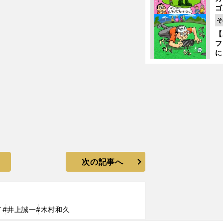
ゴ
ど
そ
か
【
フ
に
出
は
次の記事へ
イ
#井上誠一
#木村和久