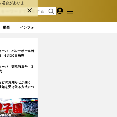
る場合がありま
マイペ
閉じ
検索
メニュ
ー
る
す
ジ
る
動画
インフォ
目
ィーバ バレーボール特
.4 6月30日発売
ィーバ 部活特集号 3
売
などのお知らせが届く
通知を受け取る方法につ