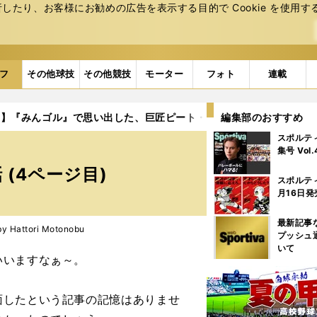
たり、お客様にお勧めの広告を表⽰する⽬的で Cookie を使⽤す
フ
その他球技
その他競技
モーター
フォト
連載
載】『みんゴル』で思い出した、巨匠ピート・ダイの秘話
編集部のおすすめ
4ページ
スポルテ
集号 Vol
(4ページ目)
スポルテ
月16日発
最新記事
Hattori Motonobu
プッシュ
いて
いいますなぁ～。
したという記事の記憶はありませ