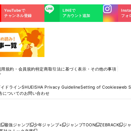
Instagra
LINE
YouTubeで
LINEで
Inst
m
チャンネル登録
アカウント追加
フォ
利用規約・会員規約
特定商取引法に基づく表示・その他の事項
プ
ガイドライン
SHUEISHA Privacy Guideline
Setting of Cookies
web 
告についてのお問い合わせ
プ
最強ジャンプ
少年ジャンプ+
ジャンプTOON
ZEBRACK
ジ
新
新
新
新
新
英社コミック文庫