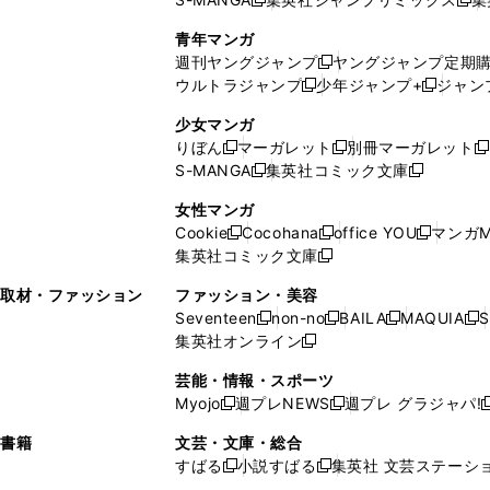
ウ
ド
新
し
し
新
で
ウ
し
い
い
し
青年マンガ
開
で
い
ウ
ウ
い
週刊ヤングジャンプ
ヤングジャンプ定期
新
く
開
ウ
ィ
ィ
ウ
ウルトラジャンプ
少年ジャンプ+
ジャン
新
し
新
く
ィ
ン
ン
ィ
し
い
し
ン
ド
ド
ン
少女マンガ
い
ウ
い
ド
ウ
ウ
ド
りぼん
マーガレット
別冊マーガレット
新
新
新
ウ
ィ
ウ
ウ
で
で
ウ
S-MANGA
集英社コミック文庫
し
新
し
新
ィ
ン
ィ
で
開
開
で
い
し
い
し
ン
ド
ン
女性マンガ
開
く
く
開
ウ
い
ウ
い
ド
ウ
ド
Cookie
Cocohana
office YOU
マンガM
く
く
新
新
新
ィ
ウ
ィ
ウ
ウ
で
ウ
集英社コミック文庫
し
新
し
し
ン
ィ
ン
ィ
で
開
で
い
し
い
い
ド
ン
ド
ン
取材・ファッション
ファッション・美容
開
く
開
ウ
い
ウ
ウ
ウ
ド
ウ
ド
Seventeen
non-no
BAILA
MAQUIA
S
く
く
新
新
新
新
ィ
ウ
ィ
ィ
で
ウ
で
ウ
集英社オンライン
し
新
し
し
し
ン
ィ
ン
ン
開
で
開
で
い
し
い
い
い
ド
ン
ド
ド
芸能・情報・スポーツ
く
開
く
開
ウ
い
ウ
ウ
ウ
ウ
ド
ウ
ウ
Myojo
週プレNEWS
週プレ グラジャパ!
く
く
新
新
新
ィ
ウ
ィ
ィ
ィ
で
ウ
で
で
し
し
ン
ィ
ン
ン
ン
書籍
文芸・文庫・総合
開
で
開
開
い
い
ド
ン
ド
ド
ド
すばる
小説すばる
集英社 文芸ステーシ
く
開
く
く
新
新
ウ
ウ
ウ
ド
ウ
ウ
ウ
く