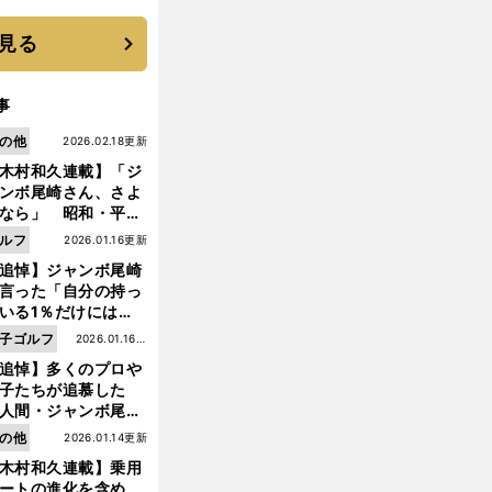
 それでもプロではな
大学進学を選ぶ理由
見る
事
の他
2026.02.18更新
木村和久連載】「ジ
ンボ尾崎さん、さよ
なら」 昭和・平成
ルフの終焉――ゴル
ルフ
2026.01.16更新
は新たな時代へ
追悼】ジャンボ尾崎
言った「自分の持っ
いる1％だけにはプ
イドと信念をもって
子ゴルフ
2026.01.16更
んでいくことが大事
追悼】多くのプロや
新
んだよ」
子たちが追慕した
人間・ジャンボ尾
」の優しい視線 ま
の他
2026.01.14更新
は普通の人々の側に
木村和久連載】乗用
つ
ートの進化を含め、