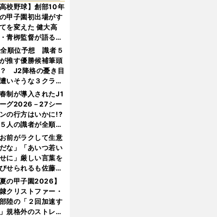
高校野球】創部10年
の甲子園初出場がす
てを変えた 健大高
・青栁監督が語る
機動破壊」はこうし
1全順位予想 識者５
生まれた
が推す優勝候補筆頭
？ J2降格の憂き目
遭いそうな３クラブ
は？
春制が導入されたJ1
ーグ2026－27シー
ンの行方はいかに!?
５人の識者が全順位
大胆予想
お前がラクして生意
だな」「あいつ若い
せに」厳しい言葉を
びせられるも佐藤慎
郎が貫いた誇りとフ
夏の甲子園2026】
ンへの思い
隷クリストファー・
部陸の「２回加速す
」規格外のストレー