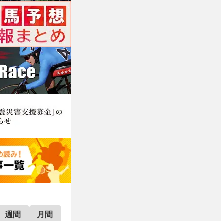
週間
月間