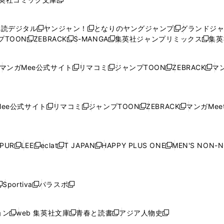
し
新
し
し
し
し
い
い
し
い
い
い
ウ
ウ
い
ウ
ウ
ウ
購読デジタル
ヤンジャン！
となりのヤングジャンプ
グランドジ
新
新
新
ィ
ィ
ウ
ィ
ィ
ィ
プTOON
ZEBRACK
S-MANGA
集英社ジャンプリミックス
集英
新
し
新
し
新
し
新
ン
ン
ィ
ン
ン
ン
し
い
し
い
し
い
し
ド
ド
ン
ド
ド
ド
い
ウ
い
ウ
い
ウ
い
ウ
ウ
ド
ウ
ウ
ウ
マンガMee公式サイト
リマコミ
ジャンプTOON
ZEBRACK
マン
新
新
新
新
ウ
ィ
ウ
ィ
ウ
ィ
ウ
で
で
ウ
で
で
で
し
し
し
し
し
ィ
ン
ィ
ン
ィ
ン
ィ
開
開
で
開
開
開
い
い
い
い
い
ン
ド
ン
ド
ン
ド
ン
く
く
開
く
く
く
ウ
ウ
ウ
ウ
ウ
ド
ウ
ド
ウ
ド
ウ
ド
ee公式サイト
リマコミ
ジャンプTOON
ZEBRACK
マンガMeet
く
新
新
新
新
ィ
ィ
ィ
ィ
ィ
ウ
で
ウ
で
ウ
で
ウ
し
し
し
し
ン
ン
ン
ン
ン
で
開
で
開
で
開
で
い
い
い
い
ド
ド
ド
ド
ド
開
く
開
く
開
く
開
ウ
ウ
ウ
ウ
ウ
ウ
ウ
ウ
ウ
PUR
LEE
eclat
T JAPAN
HAPPY PLUS ONE
MEN'S NON-
く
く
く
く
新
新
新
新
新
ィ
ィ
ィ
ィ
で
で
で
で
で
し
し
し
し
し
ン
ン
ン
ン
開
開
開
開
開
い
い
い
い
い
ド
ド
ド
ド
く
く
く
く
く
ウ
ウ
ウ
ウ
ウ
ウ
ウ
ウ
ウ
Sportiva
パラスポ
新
新
ィ
ィ
ィ
ィ
ィ
で
で
で
で
し
し
し
ン
ン
ン
ン
ン
開
開
開
開
い
い
い
ド
ド
ド
ド
ド
ョン
web 集英社文庫
青春と読書
アジア人物史
く
く
く
く
新
新
新
新
ウ
ウ
ウ
ウ
ウ
ウ
ウ
ウ