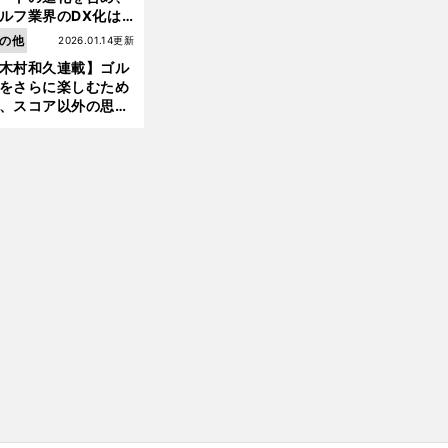
ルフ業界のDX化は
う展開されていくの
の他
2026.01.14更新
木村和久連載】ゴル
をさらに楽しむため
最
。
・
自
」
、スコア以外の思い
終日６打差を逆転負け
世界１位Ｄ
ジョンソンに「
滅病
再発か
作りにも励んでみて
？