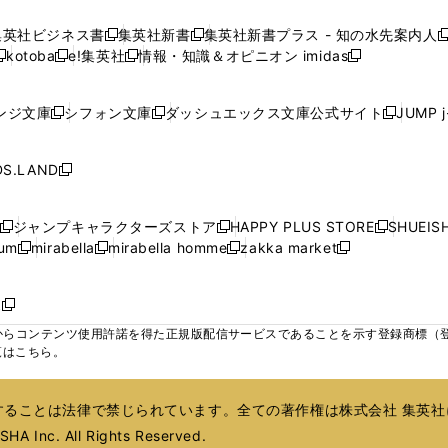
し
し
し
し
ィ
ィ
ィ
で
で
で
で
で
い
い
い
い
ン
ン
ン
集英社ビジネス書
集英社新書
集英社新書プラス - 知の水先案内人
開
開
開
開
開
新
新
新
ウ
ウ
ウ
ウ
ド
ド
ド
kotoba
e!集英社
情報・知識＆オピニオン imidas
く
く
く
く
く
新
し
新
し
新
ィ
ィ
ィ
ィ
ウ
ウ
ウ
し
し
い
し
い
し
ン
ン
ン
ン
で
で
で
い
い
ウ
い
ウ
い
ド
ド
ド
ド
ンジ文庫
シフォン文庫
ダッシュエックス文庫公式サイト
JUMP 
開
開
開
新
新
新
ウ
ウ
ィ
ウ
ィ
ウ
ウ
ウ
ウ
ウ
く
く
く
し
し
し
ィ
ィ
ン
ィ
ン
ィ
で
で
で
で
い
い
い
ン
ン
ド
ン
ド
ン
S.LAND
開
開
開
開
新
ウ
ウ
ウ
ド
ド
ウ
ド
ウ
ド
く
く
く
く
し
ィ
ィ
ィ
ウ
ウ
で
ウ
で
ウ
い
ン
ン
ン
ジャンプキャラクターズストア
HAPPY PLUS STORE
SHUEIS
で
で
開
で
開
で
新
新
新
ウ
ド
ド
ド
ium
mirabella
mirabella homme
zakka market
開
開
く
開
く
開
し
新
新
新
し
新
し
ィ
ウ
ウ
ウ
く
く
く
く
い
し
し
い
し
し
い
ン
で
で
で
ウ
い
い
ウ
い
い
ウ
ド
ボ
開
開
開
新
ィ
ウ
ウ
ィ
ウ
ウ
ィ
ウ
く
く
く
し
らコンテンツ使用許諾を得た正規版配信サービスであることを示す登録商標（登録番
ン
ィ
ィ
ン
ィ
ィ
ン
で
い
覧はこちら。
ド
ン
ン
ド
ン
ン
ド
開
ウ
ウ
ド
ド
ウ
ド
ド
ウ
く
ィ
で
ウ
ウ
で
ウ
ウ
で
ることは法律で禁じられています。全ての著作権は株式会社 集英社
ン
開
で
で
開
で
で
開
ド
HA Inc. All Rights Reserved.
く
開
開
く
開
開
く