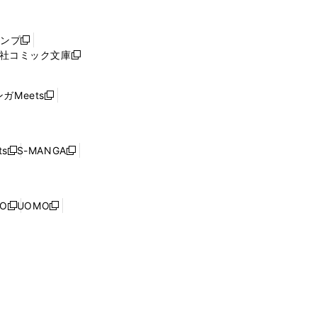
し
い
ウ
ャンプ
新
ィ
社コミック文庫
し
新
ン
い
し
ド
ウ
い
ウ
ガMeets
新
ィ
ウ
で
し
ン
ィ
開
い
ド
ン
く
ウ
ウ
ド
s
S-MANGA
新
新
ィ
で
ウ
し
し
ン
開
で
い
い
ド
く
開
ウ
ウ
ウ
NO
UOMO
く
新
新
ィ
ィ
で
し
し
ン
ン
開
い
い
ド
ド
く
ウ
ウ
ウ
ウ
ィ
ィ
で
で
ン
ン
開
開
ド
ド
く
く
ウ
ウ