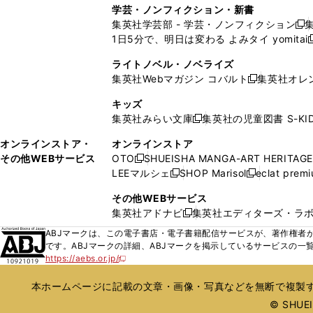
し
し
ィ
ィ
学芸・ノンフィクション・新書
で
ウ
で
で
で
い
い
ン
ン
集英社学芸部 - 学芸・ノンフィクション
開
で
開
開
開
新
ウ
ウ
ド
ド
1日5分で、明日は変わる よみタイ yomitai
く
開
く
く
く
し
新
ィ
ィ
ウ
ウ
く
い
ン
ン
ライトノベル・ノベライズ
で
で
ウ
ド
ド
集英社Webマガジン コバルト
集英社オレ
開
開
新
ィ
ウ
ウ
く
く
し
ン
キッズ
で
で
い
ド
集英社みらい文庫
集英社の児童図書 S-KID
開
開
新
ウ
ウ
く
く
し
ィ
オンラインストア・
オンラインストア
で
い
ン
その他WEBサービス
OTO
SHUEISHA MANGA-ART HERITAGE
開
新
ウ
ド
LEEマルシェ
SHOP Marisol
eclat prem
く
し
新
新
ィ
ウ
い
し
し
ン
その他WEBサービス
で
ウ
い
い
ド
集英社アドナビ
集英社エディターズ・ラ
開
新
ィ
ウ
ウ
ウ
く
し
ABJマークは、この電子書店・電子書籍配信サービスが、著作権者か
ン
ィ
ィ
で
い
です。ABJマークの詳細、ABJマークを掲示しているサービスの一
ド
ン
ン
開
https://aebs.or.jp/
ウ
新
ウ
ド
ド
く
し
ィ
で
ウ
ウ
い
本ホームページに記載の文章・画像・写真などを無断で複製す
ン
開
で
で
ウ
ド
© SHUEIS
ィ
く
開
開