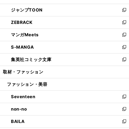
開
ウ
ン
ウ
し
ジャンプTOON
く
で
ド
ィ
い
新
開
ウ
ン
ウ
し
ZEBRACK
く
で
ド
ィ
い
新
開
ウ
ン
ウ
し
マンガMeets
く
で
ド
ィ
い
新
開
ウ
ン
ウ
し
S-MANGA
く
で
ド
ィ
い
新
開
ウ
ン
ウ
し
集英社コミック文庫
く
で
ド
ィ
い
新
開
ウ
ン
ウ
し
取材・ファッション
く
で
ド
ィ
い
開
ウ
ン
ウ
ファッション・美容
く
で
ド
ィ
開
ウ
ン
Seventeen
く
で
ド
新
開
ウ
し
non-no
く
で
い
新
開
ウ
し
BAILA
く
ィ
い
新
ン
ウ
し