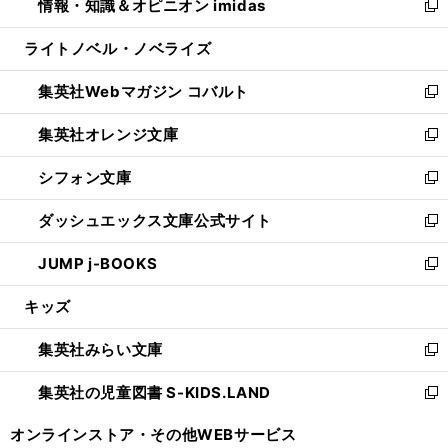
情報・知識＆オピニオン imidas
く
で
ド
ィ
い
新
開
ウ
ン
ウ
し
ライトノベル・ノベライズ
く
で
ド
ィ
い
開
ウ
ン
ウ
集英社Webマガジン コバルト
く
で
ド
ィ
新
開
ウ
ン
し
集英社オレンジ文庫
く
で
ド
い
新
開
ウ
ウ
し
シフォン文庫
く
で
ィ
い
新
開
ン
ウ
し
ダッシュエックス文庫公式サイト
く
ド
ィ
い
新
ウ
ン
ウ
し
JUMP j-BOOKS
で
ド
ィ
い
新
開
ウ
ン
ウ
し
キッズ
く
で
ド
ィ
い
開
ウ
ン
ウ
集英社みらい文庫
く
で
ド
ィ
新
開
ウ
ン
し
集英社の児童図書 S-KIDS.LAND
く
で
ド
い
新
開
ウ
ウ
し
オンラインストア・
その他WEBサービス
く
で
ィ
い