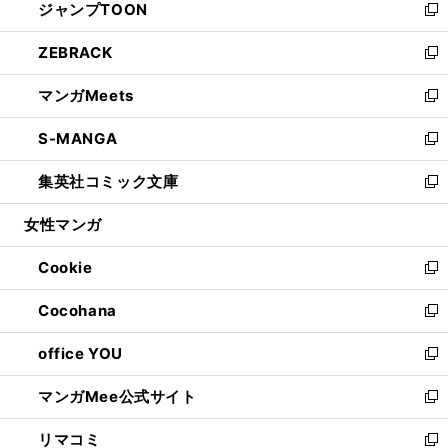
ジャンプTOON
く
で
ド
ィ
い
新
開
ウ
ン
ウ
し
ZEBRACK
く
で
ド
ィ
い
新
開
ウ
ン
ウ
し
マンガMeets
く
で
ド
ィ
い
新
開
ウ
ン
ウ
し
S-MANGA
く
で
ド
ィ
い
新
開
ウ
ン
ウ
し
集英社コミック文庫
く
で
ド
ィ
い
新
開
ウ
ン
ウ
し
女性マンガ
く
で
ド
ィ
い
開
ウ
ン
ウ
Cookie
く
で
ド
ィ
新
開
ウ
ン
し
Cocohana
く
で
ド
い
新
開
ウ
ウ
し
office YOU
く
で
ィ
い
新
開
ン
ウ
し
マンガMee公式サイト
く
ド
ィ
い
新
ウ
ン
ウ
し
リマコミ
で
ド
ィ
い
新