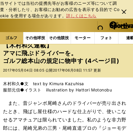
当サイトでは当社の提携先等がお客様のニーズ等について調
査・分析したり、お客様にお勧めの広告を表⽰する⽬的で Co
閉じ
okie を使⽤する場合があります。
詳しくはこちら
る
マイペ
web Sportiva (webスポルティーバ)
検索
メニュ
we
ー
ゴルフの記事一覧
ゴルフ
その他
【木村和久連
b
ジ
ゴルフ
その他球技
その他競技
モーター
フォト
連
ス
【木村和久連載】
ポ
アマに飛ぶドライバーを。
ル
ゴルフ総本山の規定に物申す (4ページ目)
テ
ィ
2017年05月04日 08:05 公開
2017年06月08日 11:57 更新
ー
バ
木村和久●文 text by Kimura Kazuhisa
服部元信●イラスト illustration by Hattori Motonobu
また、昔ジャンボ尾崎さんのドライバーが売り出され
たとき、飛ばし屋仕様のハードな仕上がりで、使いこな
せるアマチュアは限られていました。私のような非力野
郎には、尾崎兄弟の三男・尾崎直道プロの『ジョーモデ