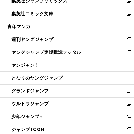
集英社ジャンプリミックス
く
で
ド
ィ
い
新
開
ウ
ン
ウ
し
集英社コミック文庫
く
で
ド
ィ
い
新
開
ウ
ン
ウ
し
青年マンガ
く
で
ド
ィ
い
開
ウ
ン
ウ
週刊ヤングジャンプ
く
で
ド
ィ
新
開
ウ
ン
し
ヤングジャンプ定期購読デジタル
く
で
ド
い
新
開
ウ
ウ
し
ヤンジャン！
く
で
ィ
い
新
開
ン
ウ
し
となりのヤングジャンプ
く
ド
ィ
い
新
ウ
ン
ウ
し
グランドジャンプ
で
ド
ィ
い
新
開
ウ
ン
ウ
し
ウルトラジャンプ
く
で
ド
ィ
い
新
開
ウ
ン
ウ
し
少年ジャンプ+
く
で
ド
ィ
い
新
開
ウ
ン
ウ
し
ジャンプTOON
く
で
ド
ィ
い
新