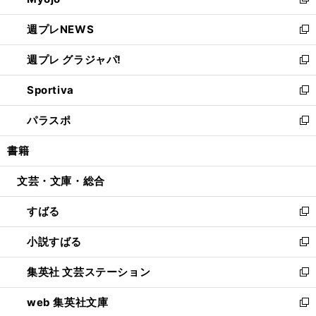
ィ
新
開
ウ
ン
し
週プレNEWS
く
で
ド
い
新
開
ウ
ウ
し
週プレ グラジャパ!
く
で
ィ
い
新
開
ン
ウ
し
Sportiva
く
ド
ィ
い
新
ウ
ン
ウ
し
パラスポ
で
ド
ィ
い
新
開
ウ
ン
ウ
し
書籍
く
で
ド
ィ
い
開
ウ
ン
ウ
文芸・文庫・総合
く
で
ド
ィ
開
ウ
ン
すばる
く
で
ド
新
開
ウ
し
小説すばる
く
で
い
新
開
ウ
し
集英社 文芸ステーション
く
ィ
い
新
ン
ウ
し
web 集英社文庫
ド
ィ
い
新