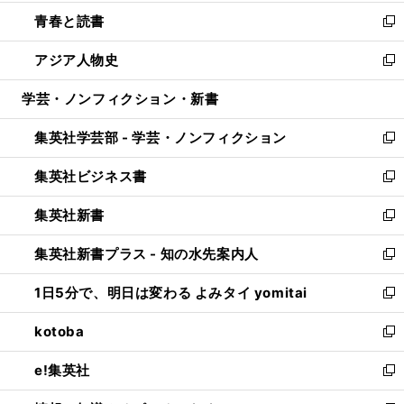
ウ
ン
ウ
し
青春と読書
で
ド
ィ
い
新
開
ウ
ン
ウ
し
アジア人物史
く
で
ド
ィ
い
新
開
ウ
ン
ウ
し
学芸・ノンフィクション・新書
く
で
ド
ィ
い
開
ウ
ン
ウ
集英社学芸部 - 学芸・ノンフィクション
く
で
ド
ィ
新
開
ウ
ン
し
集英社ビジネス書
く
で
ド
い
新
開
ウ
ウ
し
集英社新書
く
で
ィ
い
新
開
ン
ウ
し
集英社新書プラス - 知の水先案内人
く
ド
ィ
い
新
ウ
ン
ウ
し
1日5分で、明日は変わる よみタイ yomitai
で
ド
ィ
い
新
開
ウ
ン
ウ
し
kotoba
く
で
ド
ィ
い
新
開
ウ
ン
ウ
し
e!集英社
く
で
ド
ィ
い
新
開
ウ
ン
ウ
し