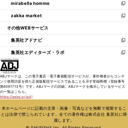
mirabella homme
く
で
ド
ィ
い
新
開
ウ
ン
ウ
し
zakka market
く
で
ド
ィ
い
新
開
ウ
ン
ウ
し
その他WEBサービス
く
で
ド
ィ
い
開
ウ
ン
ウ
集英社アドナビ
く
で
ド
ィ
新
開
ウ
ン
し
集英社エディターズ・ラボ
く
で
ド
い
新
開
ウ
ウ
し
く
で
ィ
い
開
ン
ウ
ABJマークは、この電子書店・電子書籍配信サービスが、著作権者からコンテ
く
ド
ィ
ンツ使用許諾を得た正規版配信サービスであることを示す登録商標（登録番号
ウ
ン
第6091713号）です。ABJマークの詳細、ABJマークを掲示しているサービス
で
ド
の一覧はこちら。
開
ウ
https://aebs.or.jp/
新
く
で
し
い
開
本ホームページに記載の文章・画像・写真などを無断で複製するこ
ウ
く
とは法律で禁じられています。全ての著作権は株式会社 集英社に帰
ィ
属します。
ン
ド
© SHUEISHA Inc. All Rights Reserved.