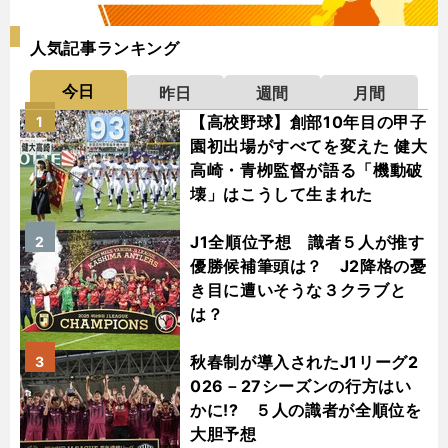
人気記事ランキング
今日
昨日
週間
月間
【高校野球】創部10年目の甲子
1
園初出場がすべてを変えた 健大
高崎・青栁監督が語る「機動破
壊」はこうして生まれた
J1全順位予想 識者５人が推す
2
優勝候補筆頭は？ J2降格の憂
き目に遭いそうな３クラブと
は？
秋春制が導入されたJ1リーグ2
3
026－27シーズンの行方はい
かに!? ５人の識者が全順位を
大胆予想