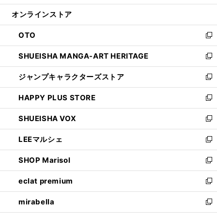
開
ン
ウ
オンラインストア
く
ド
ィ
ウ
ン
OTO
で
ド
新
開
ウ
し
SHUEISHA MANGA-ART HERITAGE
く
で
い
新
開
ウ
し
ジャンプキャラクターズストア
く
ィ
い
新
ン
ウ
し
HAPPY PLUS STORE
ド
ィ
い
新
ウ
ン
ウ
し
SHUEISHA VOX
で
ド
ィ
い
新
開
ウ
ン
ウ
し
LEEマルシェ
く
で
ド
ィ
い
新
開
ウ
ン
ウ
し
SHOP Marisol
く
で
ド
ィ
い
新
開
ウ
ン
ウ
し
eclat premium
く
で
ド
ィ
い
新
開
ウ
ン
ウ
し
mirabella
く
で
ド
ィ
い
新
開
ウ
ン
ウ
し