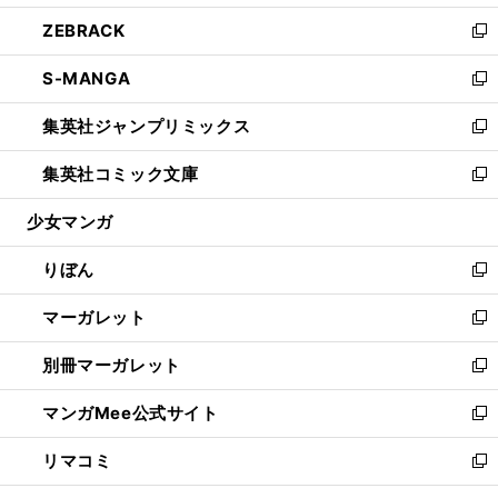
開
ウ
ン
ウ
し
ZEBRACK
く
で
ド
ィ
い
新
開
ウ
ン
ウ
し
S-MANGA
く
で
ド
ィ
い
新
開
ウ
ン
ウ
し
集英社ジャンプリミックス
く
で
ド
ィ
い
新
開
ウ
ン
ウ
し
集英社コミック文庫
く
で
ド
ィ
い
新
開
ウ
ン
ウ
し
少女マンガ
く
で
ド
ィ
い
開
ウ
ン
ウ
りぼん
く
で
ド
ィ
新
開
ウ
ン
し
マーガレット
く
で
ド
い
新
開
ウ
ウ
し
別冊マーガレット
く
で
ィ
い
新
開
ン
ウ
し
マンガMee公式サイト
く
ド
ィ
い
新
ウ
ン
ウ
し
リマコミ
で
ド
ィ
い
新
開
ウ
ン
ウ
し