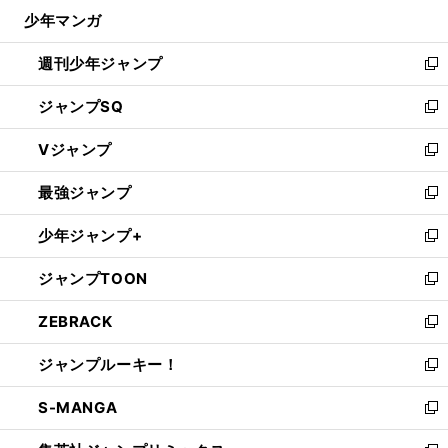
ウ
じ
少年マンガ
で
る
開
週刊少年ジャンプ
く
新
し
ジャンプSQ
い
新
ウ
し
Vジャンプ
ィ
い
新
ン
ウ
し
最強ジャンプ
ド
ィ
い
新
ウ
ン
ウ
し
少年ジャンプ+
で
ド
ィ
い
新
開
ウ
ン
ウ
し
ジャンプTOON
く
で
ド
ィ
い
新
開
ウ
ン
ウ
し
ZEBRACK
く
で
ド
ィ
い
新
開
ウ
ン
ウ
し
ジャンプルーキー！
く
で
ド
ィ
い
新
開
ウ
ン
ウ
し
S-MANGA
く
で
ド
ィ
い
新
開
ウ
ン
ウ
し