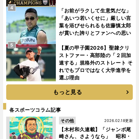
4
「お前がラクして生意気だな」
「あいつ若いくせに」厳しい言
葉を浴びせられるも佐藤慎太郎
が貫いた誇りとファンへの思い
5
【夏の甲子園2026】聖隷クリ
ストファー・高部陸の「２回加
速する」規格外のストレート そ
れでもプロではなく大学進学を
選ぶ理由
もっと見る
各スポーツコラム記事
その他
2026.02.18更新
【木村和久連載】「ジャンボ尾
崎さん、さようなら」 昭和・