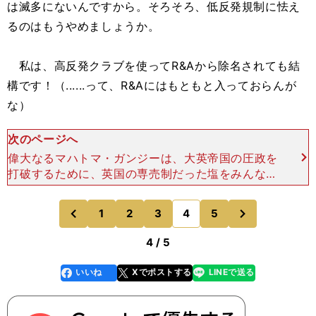
は滅多にないんですから。そろそろ、低反発規制に怯え
るのはもうやめましょうか。
私は、高反発クラブを使ってR&Aから除名されても結
構です！（......って、R&Aにはもともと入っておらんが
な）
次のページへ
偉大なるマハトマ・ガンジーは、大英帝国の圧政を
打破するために、英国の専売制だった塩をみんなが
作って"塩の行進"を起こして対抗しました。 今ま
さに、我々も高反発ドライバーを使って、大英帝国
次
1
2
3
4
5
のページへ
のページへ
の規則を打ち破
前
4 / 5
いいね
Xでポストする
LINEで送る
line
faceboo
x
k