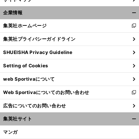
前
へ
企業情報
開
く/
集英社ホームページ
新
閉
し
じ
集英社プライバシーガイドライン
い
る
ウ
SHUEISHA Privacy Guideline
ィ
ン
Setting of Cookies
ド
ウ
web Sportivaについて
で
開
Web Sportivaについてのお問い合わせ
く
新
し
広告についてのお問い合わせ
い
ウ
集英社サイト
ィ
開
ン
く/
マンガ
ド
閉