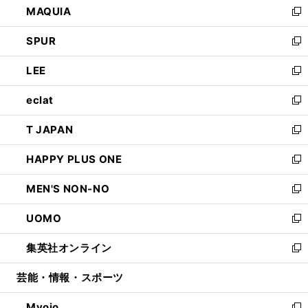
MAQUIA
ド
ィ
い
新
ウ
ン
ウ
し
SPUR
で
ド
ィ
い
新
開
ウ
ン
ウ
し
LEE
く
で
ド
ィ
い
新
開
ウ
ン
ウ
し
eclat
く
で
ド
ィ
い
新
開
ウ
ン
ウ
し
T JAPAN
く
で
ド
ィ
い
新
開
ウ
ン
ウ
し
HAPPY PLUS ONE
く
で
ド
ィ
い
新
開
ウ
ン
ウ
し
MEN'S NON-NO
く
で
ド
ィ
い
新
開
ウ
ン
ウ
し
UOMO
く
で
ド
ィ
い
新
開
ウ
ン
ウ
し
集英社オンライン
く
で
ド
ィ
い
新
開
ウ
ン
ウ
し
芸能・情報・スポーツ
く
で
ド
ィ
い
開
ウ
ン
ウ
Myojo
く
で
ド