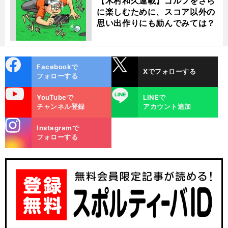
【木村和久連載】ゴルフをさら
に楽しむために、スコア以外の
思い出作りにも励んでみては？
cebo
X
Facebookで
Xでフォローする
ok
フォローする
uTube
LINE
YouTubeで
LINEで
チャンネル登録
アカウント追加
stagra
Instagramで
m
フォローする