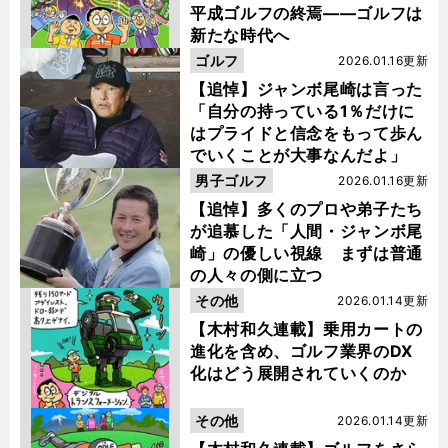
平成ゴルフの終焉――ゴルフは
新たな時代へ
ゴルフ
2026.01.16更新
【追悼】ジャンボ尾崎は言った
「自分の持っている1％だけに
はプライドと信念をもって歩ん
でいくことが大事なんだよ」
男子ゴルフ
2026.01.16更新
【追悼】多くのプロや弟子たち
が追慕した「人間・ジャンボ尾
崎」の優しい視線 まずは普通
の人々の側に立つ
その他
2026.01.14更新
【木村和久連載】乗用カートの
進化を含め、ゴルフ業界のDX
化はどう展開されていくのか
その他
2026.01.14更新