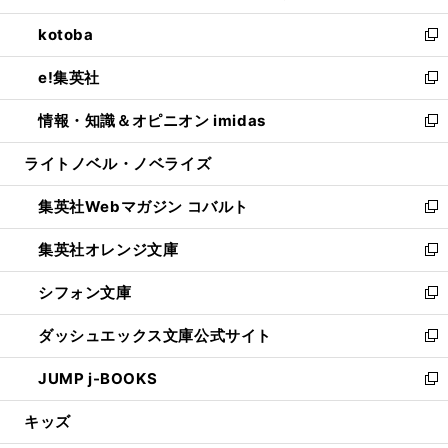
開
ウ
ン
ウ
し
kotoba
く
で
ド
ィ
い
新
開
ウ
ン
ウ
し
e!集英社
く
で
ド
ィ
い
新
開
ウ
ン
ウ
し
情報・知識＆オピニオン imidas
く
で
ド
ィ
い
新
開
ウ
ン
ウ
し
ライトノベル・ノベライズ
く
で
ド
ィ
い
開
ウ
ン
ウ
集英社Webマガジン コバルト
く
で
ド
ィ
新
開
ウ
ン
し
集英社オレンジ文庫
く
で
ド
い
新
開
ウ
ウ
し
シフォン文庫
く
で
ィ
い
新
開
ン
ウ
し
ダッシュエックス文庫公式サイト
く
ド
ィ
い
新
ウ
ン
ウ
し
JUMP j-BOOKS
で
ド
ィ
い
新
開
ウ
ン
ウ
し
キッズ
く
で
ド
ィ
い
開
ウ
ン
ウ