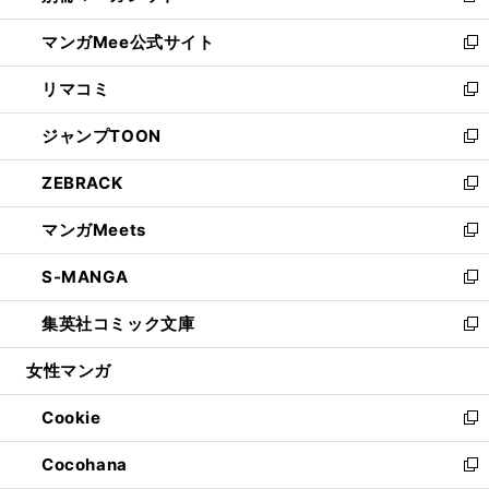
開
ン
ウ
し
マンガMee公式サイト
く
ド
ィ
い
新
ウ
ン
ウ
し
リマコミ
で
ド
ィ
い
新
開
ウ
ン
ウ
し
ジャンプTOON
く
で
ド
ィ
い
新
開
ウ
ン
ウ
し
ZEBRACK
く
で
ド
ィ
い
新
開
ウ
ン
ウ
し
マンガMeets
く
で
ド
ィ
い
新
開
ウ
ン
ウ
し
S-MANGA
く
で
ド
ィ
い
新
開
ウ
ン
ウ
し
集英社コミック文庫
く
で
ド
ィ
い
新
開
ウ
ン
ウ
し
女性マンガ
く
で
ド
ィ
い
開
ウ
ン
ウ
Cookie
く
で
ド
ィ
新
開
ウ
ン
し
Cocohana
く
で
ド
い
新
開
ウ