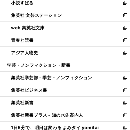
小説すばる
く
で
い
新
開
ウ
し
集英社 文芸ステーション
く
ィ
い
新
ン
ウ
し
web 集英社文庫
ド
ィ
い
新
ウ
ン
ウ
し
青春と読書
で
ド
ィ
い
新
開
ウ
ン
ウ
し
アジア人物史
く
で
ド
ィ
い
新
開
ウ
ン
ウ
し
学芸・ノンフィクション・新書
く
で
ド
ィ
い
開
ウ
ン
ウ
集英社学芸部 - 学芸・ノンフィクション
く
で
ド
ィ
新
開
ウ
ン
し
集英社ビジネス書
く
で
ド
い
新
開
ウ
ウ
し
集英社新書
く
で
ィ
い
新
開
ン
ウ
し
集英社新書プラス - 知の水先案内人
く
ド
ィ
い
新
ウ
ン
ウ
し
1日5分で、明日は変わる よみタイ yomitai
で
ド
ィ
い
新