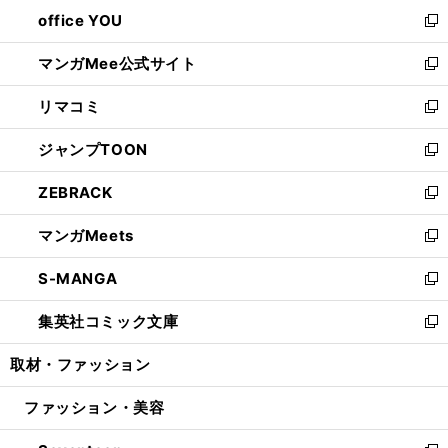
ウ
し
office YOU
く
で
ィ
い
新
開
ン
ウ
し
マンガMee公式サイト
く
ド
ィ
い
新
ウ
ン
ウ
し
リマコミ
で
ド
ィ
い
新
開
ウ
ン
ウ
し
ジャンプTOON
く
で
ド
ィ
い
新
開
ウ
ン
ウ
し
ZEBRACK
く
で
ド
ィ
い
新
開
ウ
ン
ウ
し
マンガMeets
く
で
ド
ィ
い
新
開
ウ
ン
ウ
し
S-MANGA
く
で
ド
ィ
い
新
開
ウ
ン
ウ
し
集英社コミック文庫
く
で
ド
ィ
い
新
開
ウ
ン
ウ
し
取材・ファッション
く
で
ド
ィ
い
開
ウ
ン
ウ
ファッション・美容
く
で
ド
ィ
開
ウ
ン