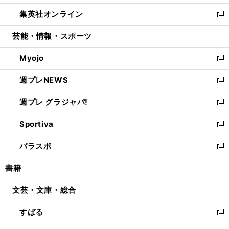
開
ウ
ン
ウ
し
集英社オンライン
く
で
ド
ィ
い
新
開
ウ
ン
ウ
し
芸能・情報・スポーツ
く
で
ド
ィ
い
開
ウ
ン
ウ
Myojo
く
で
ド
ィ
新
開
ウ
ン
し
週プレNEWS
く
で
ド
い
新
開
ウ
ウ
し
週プレ グラジャパ!
く
で
ィ
い
新
開
ン
ウ
し
Sportiva
く
ド
ィ
い
新
ウ
ン
ウ
し
パラスポ
で
ド
ィ
い
新
開
ウ
ン
ウ
し
書籍
く
で
ド
ィ
い
開
ウ
ン
ウ
文芸・文庫・総合
く
で
ド
ィ
開
ウ
ン
すばる
く
で
ド
新
開
ウ
し