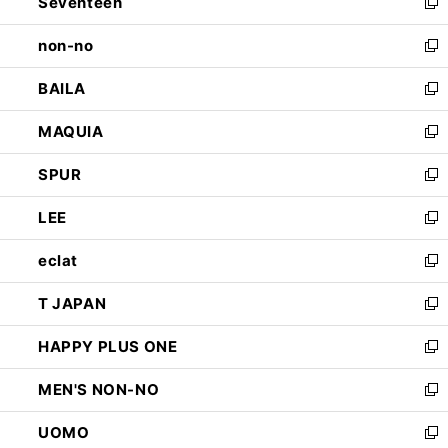
Seventeen
く
で
ド
新
開
ウ
し
non-no
く
で
い
新
開
ウ
し
BAILA
く
ィ
い
新
ン
ウ
し
MAQUIA
ド
ィ
い
新
ウ
ン
ウ
し
SPUR
で
ド
ィ
い
新
開
ウ
ン
ウ
し
LEE
く
で
ド
ィ
い
新
開
ウ
ン
ウ
し
eclat
く
で
ド
ィ
い
新
開
ウ
ン
ウ
し
T JAPAN
く
で
ド
ィ
い
新
開
ウ
ン
ウ
し
HAPPY PLUS ONE
く
で
ド
ィ
い
新
開
ウ
ン
ウ
し
MEN'S NON-NO
く
で
ド
ィ
い
新
開
ウ
ン
ウ
し
UOMO
く
で
ド
ィ
い
新