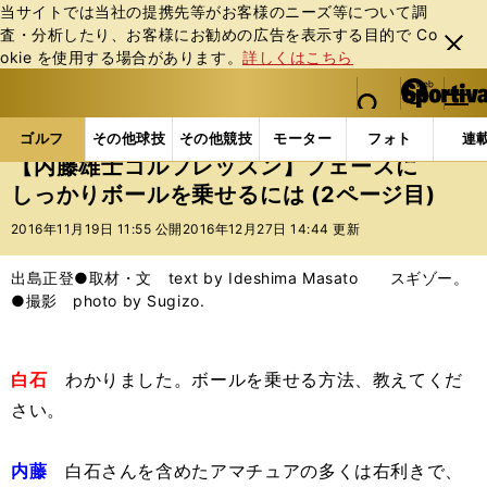
当サイトでは当社の提携先等がお客様のニーズ等について調
査・分析したり、お客様にお勧めの広告を表⽰する⽬的で Co
閉じ
okie を使⽤する場合があります。
詳しくはこちら
る
マイペ
web Sportiva (webスポルティーバ)
検索
メニュ
we
ー
ゴルフの記事一覧
ゴルフ
その他
【内藤雄士ゴル
b
ジ
ゴルフ
その他球技
その他競技
モーター
フォト
連
ス
【内藤雄士ゴルフレッスン】フェースに
ポ
しっかりボールを乗せるには (2ページ目)
ル
テ
2016年11月19日 11:55 公開
2016年12月27日 14:44 更新
ィ
ー
出島正登●取材・文 text by Ideshima Masato スギゾー。
バ
●撮影 photo by Sugizo.
白石
わかりました。ボールを乗せる方法、教えてくだ
さい。
内藤
白石さんを含めたアマチュアの多くは右利きで、