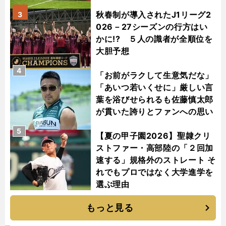
秋春制が導入されたJ1リーグ2
3
026－27シーズンの行方はい
かに!? ５人の識者が全順位を
大胆予想
4
「お前がラクして生意気だな」
「あいつ若いくせに」厳しい言
葉を浴びせられるも佐藤慎太郎
が貫いた誇りとファンへの思い
5
【夏の甲子園2026】聖隷クリ
ストファー・高部陸の「２回加
速する」規格外のストレート そ
れでもプロではなく大学進学を
選ぶ理由
もっと見る