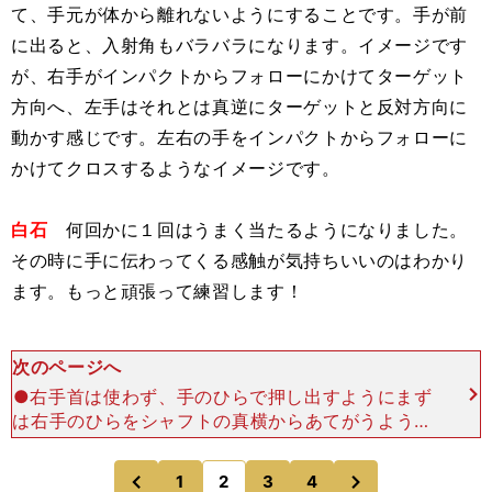
て、手元が体から離れないようにすることです。手が前
に出ると、入射角もバラバラになります。イメージです
が、右手がインパクトからフォローにかけてターゲット
方向へ、左手はそれとは真逆にターゲットと反対方向に
動かす感じです。左右の手をインパクトからフォローに
かけてクロスするようなイメージです。
白石
何回かに１回はうまく当たるようになりました。
その時に手に伝わってくる感触が気持ちいいのはわかり
ます。もっと頑張って練習します！
次のページへ
●右手首は使わず、手のひらで押し出すようにまず
は右手のひらをシャフトの真横からあてがうように
セットする。 手元に注目！ グリップを握ら
ず、そのまま右手のひらでシャフトを押すようにス
次
1
2
3
4
のページへ
のページへ