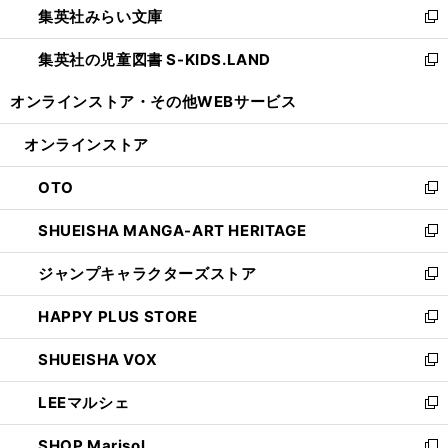
集英社みらい文庫
く
で
ド
ィ
新
開
ウ
ン
し
集英社の児童図書 S-KIDS.LAND
く
で
ド
い
新
開
ウ
ウ
し
オンラインストア・
その他WEBサービス
く
で
ィ
い
開
ン
ウ
オンラインストア
く
ド
ィ
ウ
ン
OTO
で
ド
新
開
ウ
し
SHUEISHA MANGA-ART HERITAGE
く
で
い
新
開
ウ
し
ジャンプキャラクターズストア
く
ィ
い
新
ン
ウ
し
HAPPY PLUS STORE
ド
ィ
い
新
ウ
ン
ウ
し
SHUEISHA VOX
で
ド
ィ
い
新
開
ウ
ン
ウ
し
LEEマルシェ
く
で
ド
ィ
い
新
開
ウ
ン
ウ
し
SHOP Marisol
く
で
ド
ィ