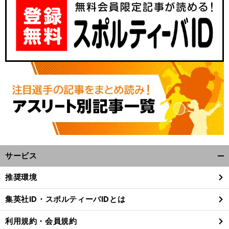
サービス
開
く/
推奨環境
閉
じ
集英社ID・スポルティーバIDとは
る
利用規約・会員規約