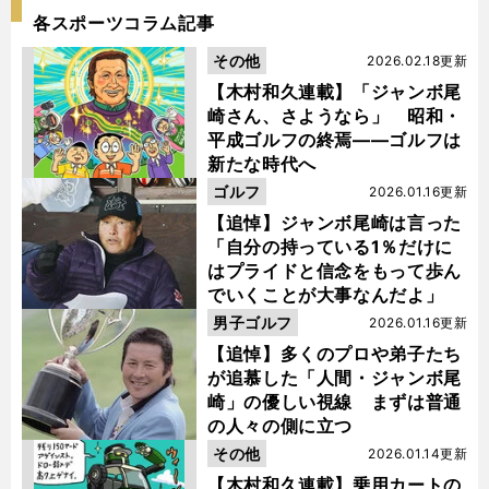
各スポーツコラム記事
その他
2026.02.18更新
【木村和久連載】「ジャンボ尾
崎さん、さようなら」 昭和・
平成ゴルフの終焉――ゴルフは
新たな時代へ
ゴルフ
2026.01.16更新
【追悼】ジャンボ尾崎は言った
「自分の持っている1％だけに
はプライドと信念をもって歩ん
でいくことが大事なんだよ」
男子ゴルフ
2026.01.16更新
【追悼】多くのプロや弟子たち
が追慕した「人間・ジャンボ尾
崎」の優しい視線 まずは普通
の人々の側に立つ
その他
2026.01.14更新
【木村和久連載】乗用カートの