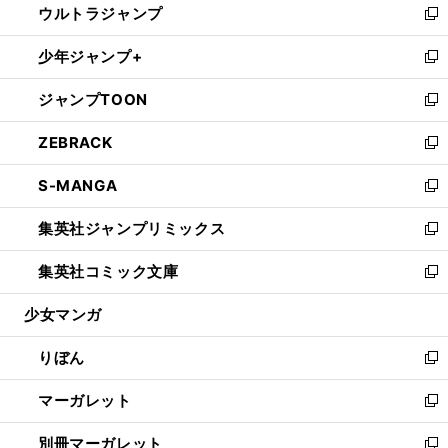
ウルトラジャンプ
く
で
ド
ィ
い
新
開
ウ
ン
ウ
し
少年ジャンプ+
く
で
ド
ィ
い
新
開
ウ
ン
ウ
し
ジャンプTOON
く
で
ド
ィ
い
新
開
ウ
ン
ウ
し
ZEBRACK
く
で
ド
ィ
い
新
開
ウ
ン
ウ
し
S-MANGA
く
で
ド
ィ
い
新
開
ウ
ン
ウ
し
集英社ジャンプリミックス
く
で
ド
ィ
い
新
開
ウ
ン
ウ
し
集英社コミック文庫
く
で
ド
ィ
い
新
開
ウ
ン
ウ
し
少女マンガ
く
で
ド
ィ
い
開
ウ
ン
ウ
りぼん
く
で
ド
ィ
新
開
ウ
ン
し
マーガレット
く
で
ド
い
新
開
ウ
ウ
し
別冊マーガレット
く
で
ィ
い
新