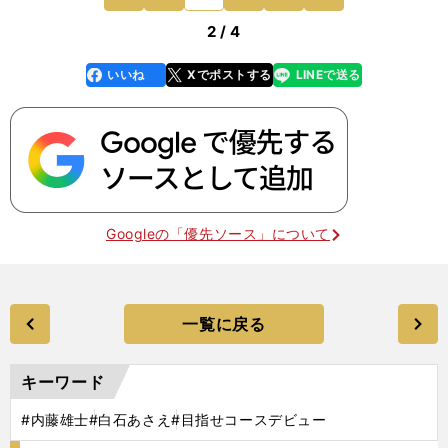
イングする
前
2 / 4
いいね
Xでポストする
LINEで送る
line
faceboo
x
k
Googleの「優先ソース」について
一覧に戻る
キーワード
#内藤雄士
#白石あさえ
#目指せコースデビュー