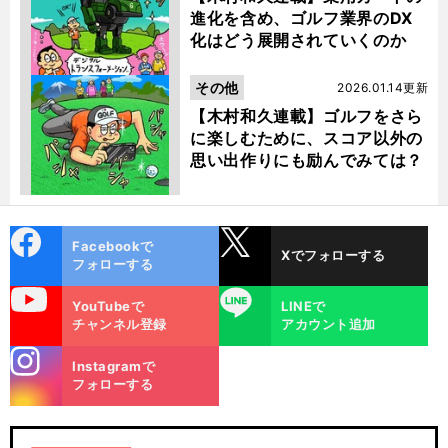
進化を含め、ゴルフ業界のDX
化はどう展開されていくのか
その他
2026.01.14更新
【木村和久連載】ゴルフをさら
に楽しむために、スコア以外の
思い出作りにも励んでみては？
cebo
X
Facebookで
Xでフォローする
ok
フォローする
uTube
LINE
YouTubeで
LINEで
チャンネル登録
アカウント追加
stagra
Instagramで
m
フォローする