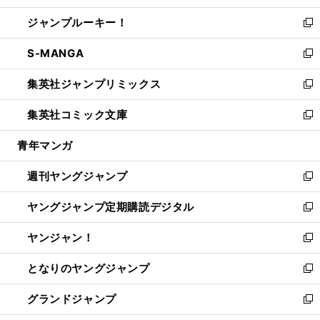
開
ウ
ン
ウ
し
ジャンプルーキー！
く
で
ド
ィ
い
新
開
ウ
ン
ウ
し
S-MANGA
く
で
ド
ィ
い
新
開
ウ
ン
ウ
し
集英社ジャンプリミックス
く
で
ド
ィ
い
新
開
ウ
ン
ウ
し
集英社コミック文庫
く
で
ド
ィ
い
新
開
ウ
ン
ウ
し
青年マンガ
く
で
ド
ィ
い
開
ウ
ン
ウ
週刊ヤングジャンプ
く
で
ド
ィ
新
開
ウ
ン
し
ヤングジャンプ定期購読デジタル
く
で
ド
い
新
開
ウ
ウ
し
ヤンジャン！
く
で
ィ
い
新
開
ン
ウ
し
となりのヤングジャンプ
く
ド
ィ
い
新
ウ
ン
ウ
し
グランドジャンプ
で
ド
ィ
い
新
開
ウ
ン
ウ
し