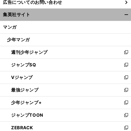
広告についてのお問い合わせ
い
ウ
集英社サイト
ィ
開
ン
く/
マンガ
ド
閉
ウ
じ
少年マンガ
で
る
開
週刊少年ジャンプ
く
新
し
ジャンプSQ
い
新
ウ
し
Vジャンプ
ィ
い
新
ン
ウ
し
最強ジャンプ
ド
ィ
い
新
ウ
ン
ウ
し
少年ジャンプ+
で
ド
ィ
い
新
開
ウ
ン
ウ
し
ジャンプTOON
く
で
ド
ィ
い
新
開
ウ
ン
ウ
し
ZEBRACK
く
で
ド
ィ
い
新