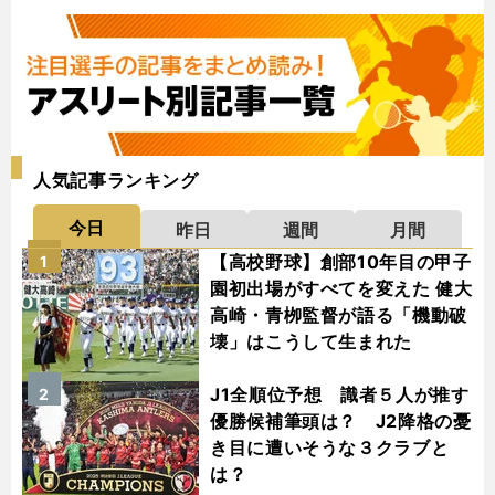
人気記事ランキング
今日
昨日
週間
月間
【高校野球】創部10年目の甲子
1
園初出場がすべてを変えた 健大
高崎・青栁監督が語る「機動破
壊」はこうして生まれた
J1全順位予想 識者５人が推す
2
優勝候補筆頭は？ J2降格の憂
き目に遭いそうな３クラブと
は？