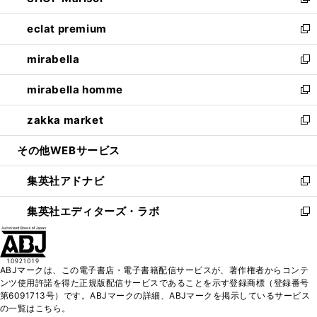
い
新
開
ウ
ン
ウ
し
eclat premium
く
で
ド
ィ
い
新
開
ウ
ン
ウ
し
mirabella
く
で
ド
ィ
い
新
開
ウ
ン
ウ
し
mirabella homme
く
で
ド
ィ
い
新
開
ウ
ン
ウ
し
zakka market
く
で
ド
ィ
い
新
開
ウ
ン
ウ
し
その他WEBサービス
く
で
ド
ィ
い
開
ウ
ン
ウ
集英社アドナビ
く
で
ド
ィ
新
開
ウ
ン
し
集英社エディターズ・ラボ
く
で
ド
い
新
開
ウ
ウ
し
く
で
ィ
い
開
ン
ウ
ABJマークは、この電子書店・電子書籍配信サービスが、著作権者からコンテ
く
ド
ィ
ンツ使用許諾を得た正規版配信サービスであることを示す登録商標（登録番号
ウ
ン
第6091713号）です。ABJマークの詳細、ABJマークを掲示しているサービス
で
ド
の一覧はこちら。