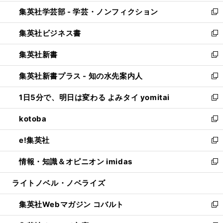
開
ウ
ン
ウ
集英社学芸部 - 学芸・ノンフィクション
く
で
ド
ィ
新
開
ウ
ン
し
集英社ビジネス書
く
で
ド
い
新
開
ウ
ウ
し
集英社新書
く
で
ィ
い
新
開
ン
ウ
し
集英社新書プラス - 知の水先案内人
く
ド
ィ
い
新
ウ
ン
ウ
し
1日5分で、明日は変わる よみタイ yomitai
で
ド
ィ
い
新
開
ウ
ン
ウ
し
kotoba
く
で
ド
ィ
い
新
開
ウ
ン
ウ
し
e!集英社
く
で
ド
ィ
い
新
開
ウ
ン
ウ
し
情報・知識＆オピニオン imidas
く
で
ド
ィ
い
新
開
ウ
ン
ウ
し
ライトノベル・ノベライズ
く
で
ド
ィ
い
開
ウ
ン
ウ
集英社Webマガジン コバルト
く
で
ド
ィ
新
開
ウ
ン
し