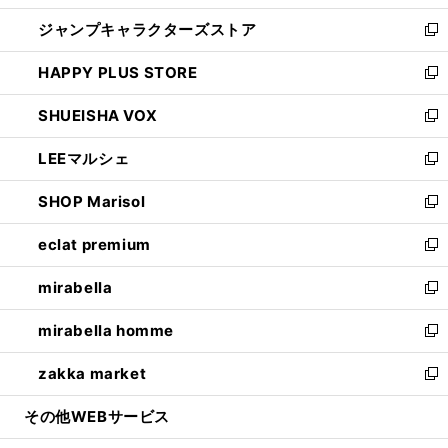
開
ウ
し
ジャンプキャラクターズストア
く
ィ
い
新
ン
ウ
し
HAPPY PLUS STORE
ド
ィ
い
新
ウ
ン
ウ
し
SHUEISHA VOX
で
ド
ィ
い
新
開
ウ
ン
ウ
し
LEEマルシェ
く
で
ド
ィ
い
新
開
ウ
ン
ウ
し
SHOP Marisol
く
で
ド
ィ
い
新
開
ウ
ン
ウ
し
eclat premium
く
で
ド
ィ
い
新
開
ウ
ン
ウ
し
mirabella
く
で
ド
ィ
い
新
開
ウ
ン
ウ
し
mirabella homme
く
で
ド
ィ
い
新
開
ウ
ン
ウ
し
zakka market
く
で
ド
ィ
い
新
開
ウ
ン
ウ
し
その他WEBサービス
く
で
ド
ィ
い
開
ウ
ン
ウ