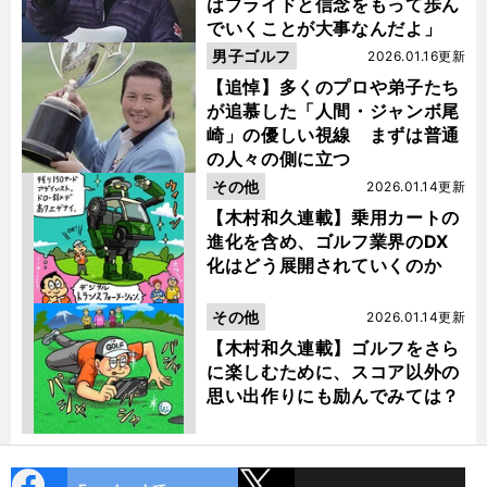
はプライドと信念をもって歩ん
でいくことが大事なんだよ」
男子ゴルフ
2026.01.16更新
【追悼】多くのプロや弟子たち
が追慕した「人間・ジャンボ尾
崎」の優しい視線 まずは普通
の人々の側に立つ
その他
2026.01.14更新
【木村和久連載】乗用カートの
進化を含め、ゴルフ業界のDX
化はどう展開されていくのか
その他
2026.01.14更新
【木村和久連載】ゴルフをさら
に楽しむために、スコア以外の
思い出作りにも励んでみては？
cebo
X