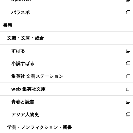
ィ
い
新
ウ
ン
ウ
し
パラスポ
で
ド
ィ
い
新
開
ウ
ン
ウ
し
書籍
く
で
ド
ィ
い
開
ウ
ン
ウ
文芸・文庫・総合
く
で
ド
ィ
開
ウ
ン
すばる
く
で
ド
新
開
ウ
し
小説すばる
く
で
い
新
開
ウ
し
集英社 文芸ステーション
く
ィ
い
新
ン
ウ
し
web 集英社文庫
ド
ィ
い
新
ウ
ン
ウ
し
青春と読書
で
ド
ィ
い
新
開
ウ
ン
ウ
し
アジア人物史
く
で
ド
ィ
い
新
開
ウ
ン
ウ
し
学芸・ノンフィクション・新書
く
で
ド
ィ
い