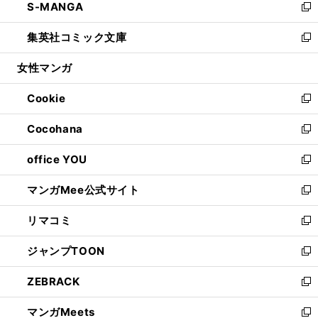
S-MANGA
く
で
ド
ィ
い
新
開
ウ
ン
ウ
し
集英社コミック文庫
く
で
ド
ィ
い
新
開
ウ
ン
ウ
し
女性マンガ
く
で
ド
ィ
い
開
ウ
ン
ウ
Cookie
く
で
ド
ィ
新
開
ウ
ン
し
Cocohana
く
で
ド
い
新
開
ウ
ウ
し
office YOU
く
で
ィ
い
新
開
ン
ウ
し
マンガMee公式サイト
く
ド
ィ
い
新
ウ
ン
ウ
し
リマコミ
で
ド
ィ
い
新
開
ウ
ン
ウ
し
ジャンプTOON
く
で
ド
ィ
い
新
開
ウ
ン
ウ
し
ZEBRACK
く
で
ド
ィ
い
新
開
ウ
ン
ウ
し
マンガMeets
く
で
ド
ィ
い
新