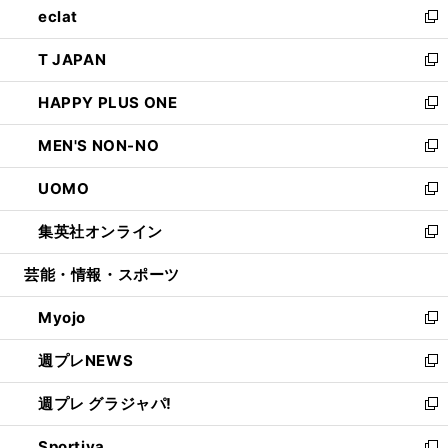
eclat
く
で
ド
ィ
い
新
開
ウ
ン
ウ
し
T JAPAN
く
で
ド
ィ
い
新
開
ウ
ン
ウ
し
HAPPY PLUS ONE
く
で
ド
ィ
い
新
開
ウ
ン
ウ
し
MEN'S NON-NO
く
で
ド
ィ
い
新
開
ウ
ン
ウ
し
UOMO
く
で
ド
ィ
い
新
開
ウ
ン
ウ
し
集英社オンライン
く
で
ド
ィ
い
新
開
ウ
ン
ウ
し
芸能・情報・スポーツ
く
で
ド
ィ
い
開
ウ
ン
ウ
Myojo
く
で
ド
ィ
新
開
ウ
ン
し
週プレNEWS
く
で
ド
い
新
開
ウ
ウ
し
週プレ グラジャパ!
く
で
ィ
い
新
開
ン
ウ
し
Sportiva
く
ド