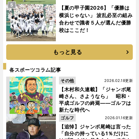
5
【夏の甲子園2026】「優勝は
横浜じゃない」 波乱必至の組み
合わせで識者５人が選んだ優勝
校はここだ！
もっと見る
各スポーツコラム記事
その他
2026.02.18更新
【木村和久連載】「ジャンボ尾
崎さん、さようなら」 昭和・
平成ゴルフの終焉――ゴルフは
新たな時代へ
ゴルフ
2026.01.16更新
【追悼】ジャンボ尾崎は言った
「自分の持っている1％だけに