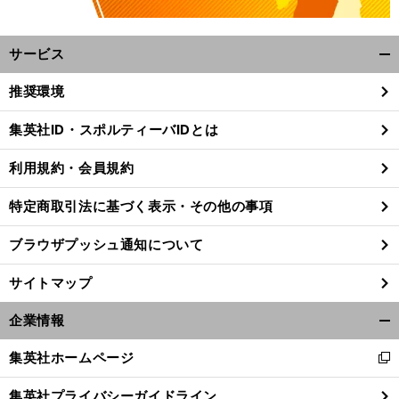
サービス
開
く/
推奨環境
閉
じ
集英社ID・スポルティーバIDとは
る
利用規約・会員規約
特定商取引法に基づく表示・その他の事項
ブラウザプッシュ通知について
サイトマップ
企業情報
開
く/
々
。
集英社ホームページ
前
新
閉
へ
し
じ
集英社プライバシーガイドライン
い