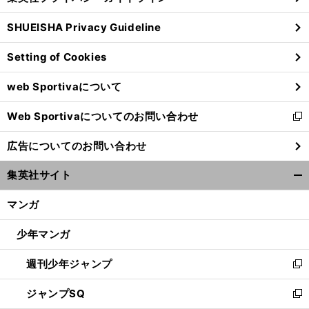
る
ウ
SHUEISHA Privacy Guideline
ィ
ン
Setting of Cookies
ド
ウ
web Sportivaについて
で
開
Web Sportivaについてのお問い合わせ
く
新
し
広告についてのお問い合わせ
い
ウ
集英社サイト
ィ
開
ン
く/
マンガ
ド
閉
ウ
じ
少年マンガ
で
る
開
週刊少年ジャンプ
く
新
し
ジャンプSQ
い
新