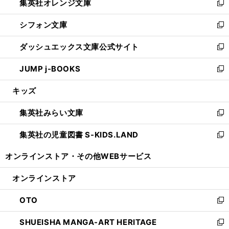
集英社オレンジ文庫
く
で
ド
い
新
開
ウ
ウ
し
シフォン文庫
く
で
ィ
い
新
開
ン
ウ
し
ダッシュエックス文庫公式サイト
く
ド
ィ
い
新
ウ
ン
ウ
し
JUMP j-BOOKS
で
ド
ィ
い
新
開
ウ
ン
ウ
し
キッズ
く
で
ド
ィ
い
開
ウ
ン
ウ
集英社みらい文庫
く
で
ド
ィ
新
開
ウ
ン
し
集英社の児童図書 S-KIDS.LAND
く
で
ド
い
新
開
ウ
ウ
し
オンラインストア・
その他WEBサービス
く
で
ィ
い
開
ン
ウ
オンラインストア
く
ド
ィ
ウ
ン
OTO
で
ド
新
開
ウ
し
SHUEISHA MANGA-ART HERITAGE
く
で
い
新