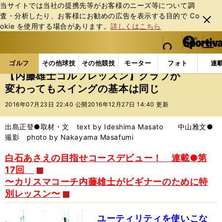
当サイトでは当社の提携先等がお客様のニーズ等について調
査・分析したり、お客様にお勧めの広告を表⽰する⽬的で Co
閉じ
okie を使⽤する場合があります。
詳しくはこちら
る
マイペ
web Sportiva (webスポルティーバ)
検索
メニュ
we
ー
ゴルフの記事一覧
ゴルフ
その他
【内藤雄士ゴ
b
ジ
ゴルフ
その他球技
その他競技
モーター
フォト
連
ス
【内藤雄士ゴルフレッスン】クラブが
ポ
変わってもスイングの基本は同じ
ル
テ
2016年07月23日 22:40 公開
2016年12月27日 14:40 更新
ィ
ー
出島正登●取材・文 text by Ideshima Masato 中山雅文●
バ
撮影 photo by Nakayama Masafumi
白石あさえの目指せコースデビュー！ 連載●第
17回
〜カリスマコーチ内藤雄士がビギナーのために特
別レッスン〜
ユーティリティを使いこな