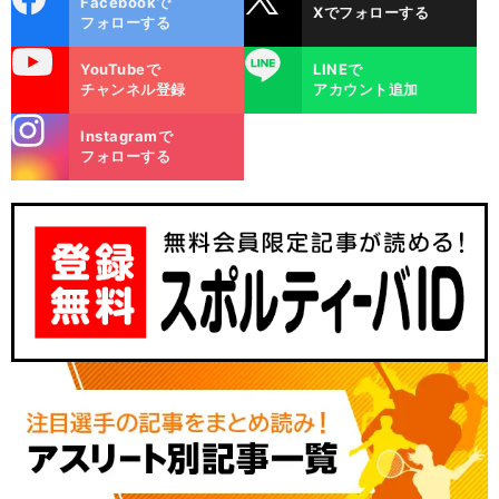
Facebookで
Xでフォローする
ok
フォローする
uTube
LINE
YouTubeで
LINEで
チャンネル登録
アカウント追加
stagra
Instagramで
m
フォローする