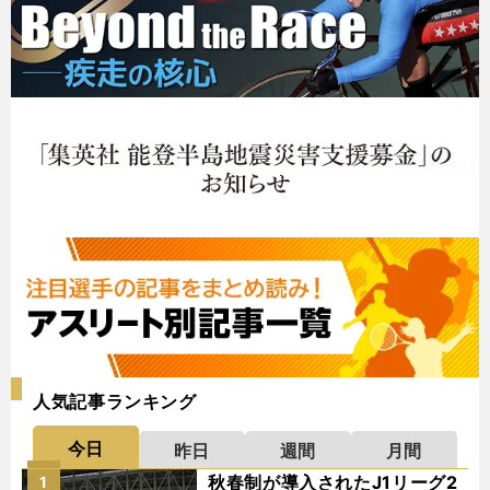
人気記事ランキング
今日
昨日
週間
月間
秋春制が導入されたJ1リーグ2
1