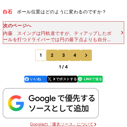
白石
ボール位置はどのように変わるのですか？
次のページへ
内藤 スイングは円軌道ですが、ティアップしたボ
ールを打つドライバーでは円の最下点よりも自分か
ら見て左側がインパクトポイントになります。一
方、地面のボールを打つユーティリティは、円軌道
次
1
2
3
4
のページへ
の最下点でボールを
1 / 4
いいね
Xでポストする
LINEで送る
line
faceboo
x
k
Googleの「優先ソース」について