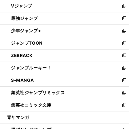
ウ
し
Vジャンプ
ィ
い
新
ン
ウ
し
最強ジャンプ
ド
ィ
い
新
ウ
ン
ウ
し
少年ジャンプ+
で
ド
ィ
い
新
開
ウ
ン
ウ
し
ジャンプTOON
く
で
ド
ィ
い
新
開
ウ
ン
ウ
し
ZEBRACK
く
で
ド
ィ
い
新
開
ウ
ン
ウ
し
ジャンプルーキー！
く
で
ド
ィ
い
新
開
ウ
ン
ウ
し
S-MANGA
く
で
ド
ィ
い
新
開
ウ
ン
ウ
し
集英社ジャンプリミックス
く
で
ド
ィ
い
新
開
ウ
ン
ウ
し
集英社コミック文庫
く
で
ド
ィ
い
新
開
ウ
ン
ウ
し
青年マンガ
く
で
ド
ィ
い
開
ウ
ン
ウ