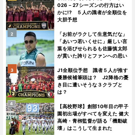
026－27シーズンの行方はい
かに!? ５人の識者が全順位を
大胆予想
「お前がラクして生意気だな」
2
「あいつ若いくせに」厳しい言
葉を浴びせられるも佐藤慎太郎
が貫いた誇りとファンへの思い
J1全順位予想 識者５人が推す
3
優勝候補筆頭は？ J2降格の憂
き目に遭いそうな３クラブと
は？
4
【高校野球】創部10年目の甲子
園初出場がすべてを変えた 健大
高崎・青栁監督が語る「機動破
壊」はこうして生まれた