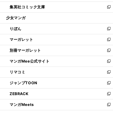
開
ウ
ン
ウ
し
集英社コミック文庫
く
で
ド
ィ
い
新
開
ウ
ン
ウ
し
少女マンガ
く
で
ド
ィ
い
開
ウ
ン
ウ
りぼん
く
で
ド
ィ
新
開
ウ
ン
し
マーガレット
く
で
ド
い
新
開
ウ
ウ
し
別冊マーガレット
く
で
ィ
い
新
開
ン
ウ
し
マンガMee公式サイト
く
ド
ィ
い
新
ウ
ン
ウ
し
リマコミ
で
ド
ィ
い
新
開
ウ
ン
ウ
し
ジャンプTOON
く
で
ド
ィ
い
新
開
ウ
ン
ウ
し
ZEBRACK
く
で
ド
ィ
い
新
開
ウ
ン
ウ
し
マンガMeets
く
で
ド
ィ
い
新
開
ウ
ン
ウ
し