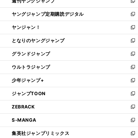
週刊ヤングジャンプ
く
で
ド
ィ
新
開
ウ
ン
し
ヤングジャンプ定期購読デジタル
く
で
ド
い
新
開
ウ
ウ
し
ヤンジャン！
く
で
ィ
い
新
開
ン
ウ
し
となりのヤングジャンプ
く
ド
ィ
い
新
ウ
ン
ウ
し
グランドジャンプ
で
ド
ィ
い
新
開
ウ
ン
ウ
し
ウルトラジャンプ
く
で
ド
ィ
い
新
開
ウ
ン
ウ
し
少年ジャンプ+
く
で
ド
ィ
い
新
開
ウ
ン
ウ
し
ジャンプTOON
く
で
ド
ィ
い
新
開
ウ
ン
ウ
し
ZEBRACK
く
で
ド
ィ
い
新
開
ウ
ン
ウ
し
S-MANGA
く
で
ド
ィ
い
新
開
ウ
ン
ウ
し
集英社ジャンプリミックス
く
で
ド
ィ
い
新