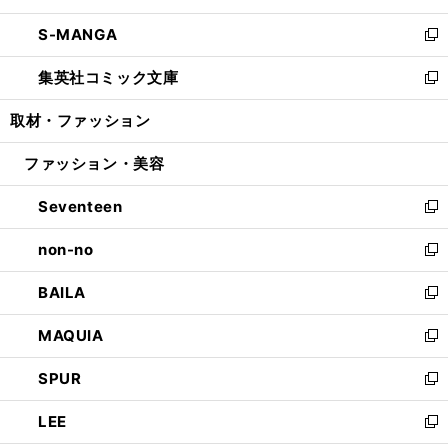
開
ウ
ン
ウ
し
S-MANGA
く
で
ド
ィ
い
新
開
ウ
ン
ウ
し
集英社コミック文庫
く
で
ド
ィ
い
新
開
ウ
ン
ウ
し
取材・ファッション
く
で
ド
ィ
い
開
ウ
ン
ウ
ファッション・美容
く
で
ド
ィ
開
ウ
ン
Seventeen
く
で
ド
新
開
ウ
し
non-no
く
で
い
新
開
ウ
し
BAILA
く
ィ
い
新
ン
ウ
し
MAQUIA
ド
ィ
い
新
ウ
ン
ウ
し
SPUR
で
ド
ィ
い
新
開
ウ
ン
ウ
し
LEE
く
で
ド
ィ
い
新
開
ウ
ン
ウ
し