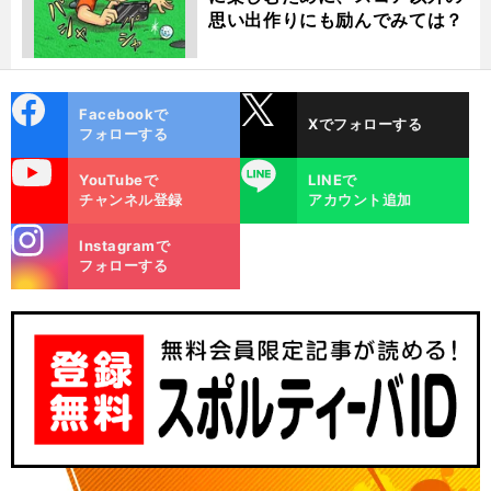
思い出作りにも励んでみては？
cebo
X
Facebookで
Xでフォローする
ok
フォローする
uTube
LINE
YouTubeで
LINEで
チャンネル登録
アカウント追加
stagra
Instagramで
m
フォローする