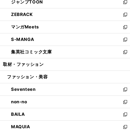
ジャンプTOON
く
で
ド
ィ
い
新
開
ウ
ン
ウ
し
ZEBRACK
く
で
ド
ィ
い
新
開
ウ
ン
ウ
し
マンガMeets
く
で
ド
ィ
い
新
開
ウ
ン
ウ
し
S-MANGA
く
で
ド
ィ
い
新
開
ウ
ン
ウ
し
集英社コミック文庫
く
で
ド
ィ
い
新
開
ウ
ン
ウ
し
取材・ファッション
く
で
ド
ィ
い
開
ウ
ン
ウ
ファッション・美容
く
で
ド
ィ
開
ウ
ン
Seventeen
く
で
ド
新
開
ウ
し
non-no
く
で
い
新
開
ウ
し
BAILA
く
ィ
い
新
ン
ウ
し
MAQUIA
ド
ィ
い
新