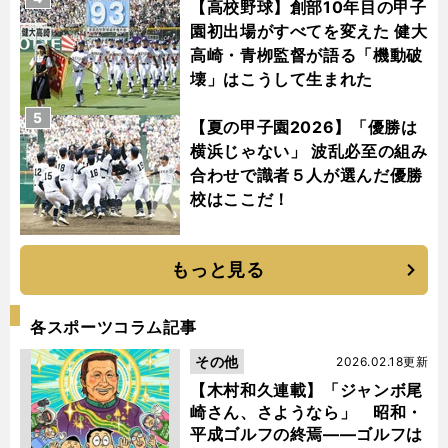
【高校野球】創部10年目の甲子
園初出場がすべてを変えた 健大
高崎・青栁監督が語る「機動破
壊」はこうして生まれた
5
【夏の甲子園2026】「優勝は
横浜じゃない」 波乱必至の組み
合わせで識者５人が選んだ優勝
校はここだ！
もっと見る
各スポーツコラム記事
その他
2026.02.18更新
【木村和久連載】「ジャンボ尾
崎さん、さようなら」 昭和・
平成ゴルフの終焉――ゴルフは