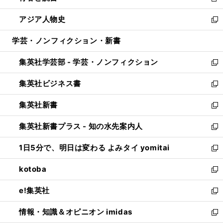
新
開
ウ
ン
ウ
し
アジア人物史
く
で
ド
ィ
い
新
開
ウ
ン
ウ
し
学芸・ノンフィクション・新書
く
で
ド
ィ
い
開
ウ
ン
ウ
集英社学芸部 - 学芸・ノンフィクション
く
で
ド
ィ
新
開
ウ
ン
し
集英社ビジネス書
く
で
ド
い
新
開
ウ
ウ
し
集英社新書
く
で
ィ
い
新
開
ン
ウ
し
集英社新書プラス - 知の水先案内人
く
ド
ィ
い
新
ウ
ン
ウ
し
1日5分で、明日は変わる よみタイ yomitai
で
ド
ィ
い
新
開
ウ
ン
ウ
し
kotoba
く
で
ド
ィ
い
新
開
ウ
ン
ウ
し
e!集英社
く
で
ド
ィ
い
新
開
ウ
ン
ウ
し
情報・知識＆オピニオン imidas
く
で
ド
ィ
い
新
開