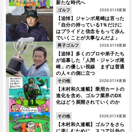
新たな時代へ
ゴルフ
2026.01.16更新
【追悼】ジャンボ尾崎は言った
「自分の持っている1％だけに
はプライドと信念をもって歩ん
でいくことが大事なんだよ」
男子ゴルフ
2026.01.16更新
【追悼】多くのプロや弟子たち
が追慕した「人間・ジャンボ尾
崎」の優しい視線 まずは普通
の人々の側に立つ
その他
2026.01.14更新
【木村和久連載】乗用カートの
進化を含め、ゴルフ業界のDX
化はどう展開されていくのか
その他
2026.01.14更新
【木村和久連載】ゴルフをさら
に楽しむために、スコア以外の