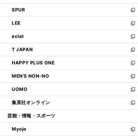
ウ
ン
ウ
し
SPUR
で
ド
ィ
い
新
開
ウ
ン
ウ
し
LEE
く
で
ド
ィ
い
新
開
ウ
ン
ウ
し
eclat
く
で
ド
ィ
い
新
開
ウ
ン
ウ
し
T JAPAN
く
で
ド
ィ
い
新
開
ウ
ン
ウ
し
HAPPY PLUS ONE
く
で
ド
ィ
い
新
開
ウ
ン
ウ
し
MEN'S NON-NO
く
で
ド
ィ
い
新
開
ウ
ン
ウ
し
UOMO
く
で
ド
ィ
い
新
開
ウ
ン
ウ
し
集英社オンライン
く
で
ド
ィ
い
新
開
ウ
ン
ウ
し
芸能・情報・スポーツ
く
で
ド
ィ
い
開
ウ
ン
ウ
Myojo
く
で
ド
ィ
新
開
ウ
ン
し