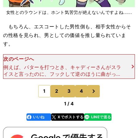
女性とのラウンドは、ホント気苦労が絶えないんですよね......
もちろん、エスコートした男性側も、相手女性からそ
の性格を見られ、男としての価値を推し量られていま
す。
次のページへ
例えば、パターを打つとき、キャディーさんがスラ
イスと言ったのに、フックして逆のほうに曲がって
しまった。その際、「スライスって言ったじゃ
ん！」と、自分の下手さをキャディーさんのせいに
次
1
2
3
4
のページへ
しちゃ、終わりですよ
1 / 4
いいね
Xでポストする
LINEで送る
line
faceboo
x
k