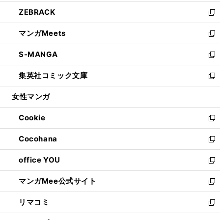
開
ウ
ン
ウ
し
ZEBRACK
く
で
ド
ィ
い
新
開
ウ
ン
ウ
し
マンガMeets
く
で
ド
ィ
い
新
開
ウ
ン
ウ
し
S-MANGA
く
で
ド
ィ
い
新
開
ウ
ン
ウ
し
集英社コミック文庫
く
で
ド
ィ
い
新
開
ウ
ン
ウ
し
女性マンガ
く
で
ド
ィ
い
開
ウ
ン
ウ
Cookie
く
で
ド
ィ
新
開
ウ
ン
し
Cocohana
く
で
ド
い
新
開
ウ
ウ
し
office YOU
く
で
ィ
い
新
開
ン
ウ
し
マンガMee公式サイト
く
ド
ィ
い
新
ウ
ン
ウ
し
リマコミ
で
ド
ィ
い
新
開
ウ
ン
ウ
し