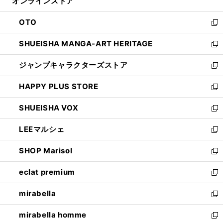
オンラインストア
く
ド
ィ
ウ
ン
OTO
で
ド
新
開
ウ
し
SHUEISHA MANGA-ART HERITAGE
く
で
い
新
開
ウ
し
ジャンプキャラクターズストア
く
ィ
い
新
ン
ウ
し
HAPPY PLUS STORE
ド
ィ
い
新
ウ
ン
ウ
し
SHUEISHA VOX
で
ド
ィ
い
新
開
ウ
ン
ウ
し
LEEマルシェ
く
で
ド
ィ
い
新
開
ウ
ン
ウ
し
SHOP Marisol
く
で
ド
ィ
い
新
開
ウ
ン
ウ
し
eclat premium
く
で
ド
ィ
い
新
開
ウ
ン
ウ
し
mirabella
く
で
ド
ィ
い
新
開
ウ
ン
ウ
し
mirabella homme
く
で
ド
ィ
い
新