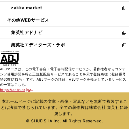
開
ウ
ン
ウ
し
zakka market
く
で
ド
ィ
い
新
開
ウ
ン
ウ
し
その他WEBサービス
く
で
ド
ィ
い
開
ウ
ン
ウ
集英社アドナビ
く
で
ド
ィ
新
開
ウ
ン
し
集英社エディターズ・ラボ
く
で
ド
い
新
開
ウ
ウ
し
く
で
ィ
い
開
ン
ウ
ABJマークは、この電子書店・電子書籍配信サービスが、著作権者からコンテ
く
ド
ィ
ンツ使用許諾を得た正規版配信サービスであることを示す登録商標（登録番号
ウ
ン
第6091713号）です。ABJマークの詳細、ABJマークを掲示しているサービス
で
ド
の一覧はこちら。
開
ウ
https://aebs.or.jp/
新
く
で
し
い
開
本ホームページに記載の文章・画像・写真などを無断で複製するこ
ウ
く
とは法律で禁じられています。全ての著作権は株式会社 集英社に帰
ィ
属します。
ン
ド
© SHUEISHA Inc. All Rights Reserved.
ウ
で