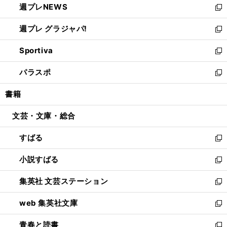
週プレNEWS
く
で
ド
い
新
開
ウ
ウ
し
週プレ グラジャパ!
く
で
ィ
い
新
開
ン
ウ
し
Sportiva
く
ド
ィ
い
新
ウ
ン
ウ
し
パラスポ
で
ド
ィ
い
新
開
ウ
ン
ウ
し
書籍
く
で
ド
ィ
い
開
ウ
ン
ウ
文芸・文庫・総合
く
で
ド
ィ
開
ウ
ン
すばる
く
で
ド
新
開
ウ
し
小説すばる
く
で
い
新
開
ウ
し
集英社 文芸ステーション
く
ィ
い
新
ン
ウ
し
web 集英社文庫
ド
ィ
い
新
ウ
ン
ウ
し
青春と読書
で
ド
ィ
い