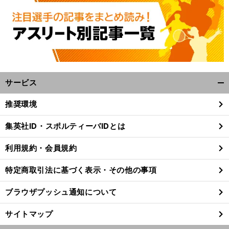
サービス
開
く/
推奨環境
閉
じ
集英社ID・スポルティーバIDとは
る
利用規約・会員規約
特定商取引法に基づく表示・その他の事項
ブラウザプッシュ通知について
サイトマップ
.