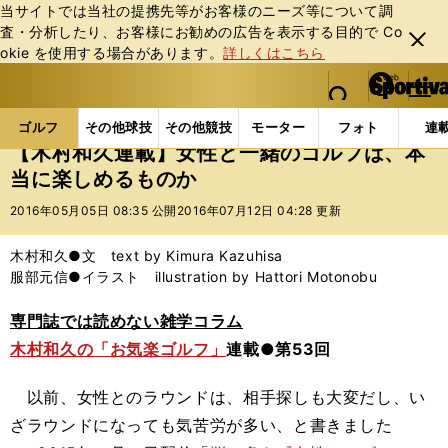
当サイトでは当社の提携先等がお客様のニーズ等について調
査・分析したり、お客様にお勧めの広告を表⽰する⽬的で Co
閉じ
okie を使⽤する場合があります。
詳しくはこちら
る
マイペ
web Sportiva (webスポルティーバ)
検索
メニュ
we
ー
ゴルフの記事一覧
ゴルフ
その他
【木村和久連
b
ジ
ゴルフ
その他球技
その他競技
モーター
フォト
連
ス
【木村和久連載】女性と一緒のゴルフは、本
ポ
当に楽しめるものか
ル
テ
2016年05月05日 08:35 公開
2016年07月12日 04:28 更新
ィ
ー
木村和久●文 text by Kimura Kazuhisa
バ
服部元信●イラスト illustration by Hattori Motonobu
専門誌では読めない雑学コラム
木村和久の「お気楽ゴルフ」
連載●第53回
以前、女性とのラウンドは、相手探しも大変だし、い
ざラウンドになっても気苦労が多い、と書きました