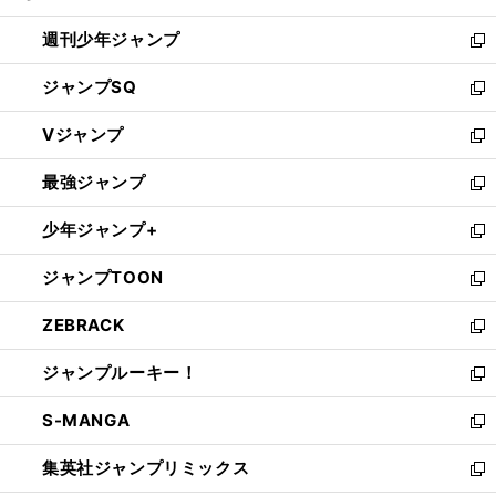
る
開
週刊少年ジャンプ
く
新
し
ジャンプSQ
い
新
ウ
し
Vジャンプ
ィ
い
新
ン
ウ
し
最強ジャンプ
ド
ィ
い
新
ウ
ン
ウ
し
少年ジャンプ+
で
ド
ィ
い
新
開
ウ
ン
ウ
し
ジャンプTOON
く
で
ド
ィ
い
新
開
ウ
ン
ウ
し
ZEBRACK
く
で
ド
ィ
い
新
開
ウ
ン
ウ
し
ジャンプルーキー！
く
で
ド
ィ
い
新
開
ウ
ン
ウ
し
S-MANGA
く
で
ド
ィ
い
新
開
ウ
ン
ウ
し
集英社ジャンプリミックス
く
で
ド
ィ
い
新
開
ウ
ン
ウ