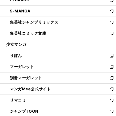
で
ド
ィ
い
新
開
ウ
ン
ウ
し
S-MANGA
く
で
ド
ィ
い
新
開
ウ
ン
ウ
し
集英社ジャンプリミックス
く
で
ド
ィ
い
新
開
ウ
ン
ウ
し
集英社コミック文庫
く
で
ド
ィ
い
新
開
ウ
ン
ウ
し
少女マンガ
く
で
ド
ィ
い
開
ウ
ン
ウ
りぼん
く
で
ド
ィ
新
開
ウ
ン
し
マーガレット
く
で
ド
い
新
開
ウ
ウ
し
別冊マーガレット
く
で
ィ
い
新
開
ン
ウ
し
マンガMee公式サイト
く
ド
ィ
い
新
ウ
ン
ウ
し
リマコミ
で
ド
ィ
い
新
開
ウ
ン
ウ
し
ジャンプTOON
く
で
ド
ィ
い
新