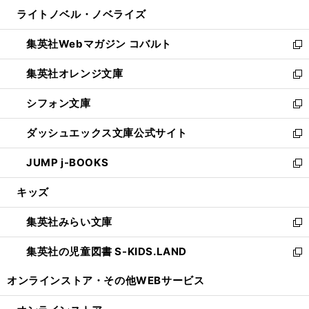
ウ
ン
ウ
し
ライトノベル・ノベライズ
く
で
ド
ィ
い
開
ウ
ン
ウ
集英社Webマガジン コバルト
く
で
ド
ィ
新
開
ウ
ン
し
集英社オレンジ文庫
く
で
ド
い
新
開
ウ
ウ
し
シフォン文庫
く
で
ィ
い
新
開
ン
ウ
し
ダッシュエックス文庫公式サイト
く
ド
ィ
い
新
ウ
ン
ウ
し
JUMP j-BOOKS
で
ド
ィ
い
新
開
ウ
ン
ウ
し
キッズ
く
で
ド
ィ
い
開
ウ
ン
ウ
集英社みらい文庫
く
で
ド
ィ
新
開
ウ
ン
し
集英社の児童図書 S-KIDS.LAND
く
で
ド
い
新
開
ウ
ウ
し
オンラインストア・
その他WEBサービス
く
で
ィ
い
開
ン
ウ