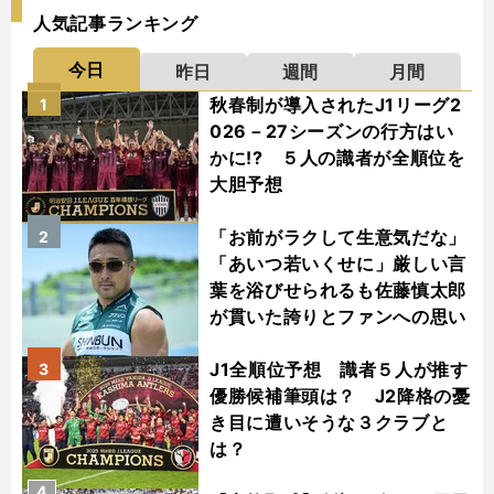
人気記事ランキング
今日
昨日
週間
月間
秋春制が導入されたJ1リーグ2
1
026－27シーズンの行方はい
かに!? ５人の識者が全順位を
大胆予想
「お前がラクして生意気だな」
2
「あいつ若いくせに」厳しい言
葉を浴びせられるも佐藤慎太郎
が貫いた誇りとファンへの思い
J1全順位予想 識者５人が推す
3
優勝候補筆頭は？ J2降格の憂
き目に遭いそうな３クラブと
は？
4