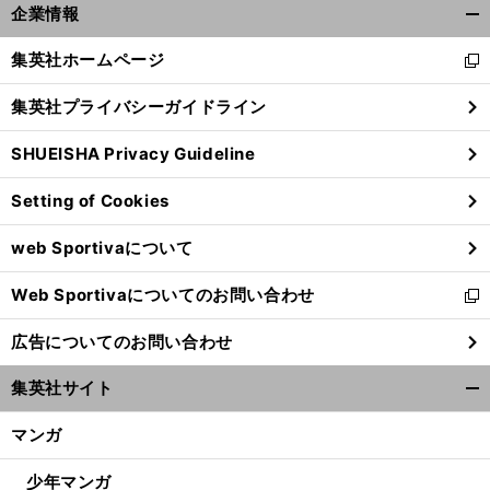
。
傷
」
.
前
企業情報
へ
開
く/
集英社ホームページ
新
閉
し
じ
集英社プライバシーガイドライン
い
る
ウ
SHUEISHA Privacy Guideline
ィ
ン
Setting of Cookies
ド
ウ
web Sportivaについて
で
開
Web Sportivaについてのお問い合わせ
く
新
し
広告についてのお問い合わせ
い
ウ
集英社サイト
ィ
開
ン
く/
マンガ
ド
閉
ウ
じ
少年マンガ
で