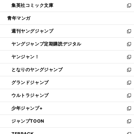
し
集英社コミック文庫
く
で
ド
ィ
い
新
開
ウ
ン
ウ
し
青年マンガ
く
で
ド
ィ
い
開
ウ
ン
ウ
週刊ヤングジャンプ
く
で
ド
ィ
新
開
ウ
ン
し
ヤングジャンプ定期購読デジタル
く
で
ド
い
新
開
ウ
ウ
し
ヤンジャン！
く
で
ィ
い
新
開
ン
ウ
し
となりのヤングジャンプ
く
ド
ィ
い
新
ウ
ン
ウ
し
グランドジャンプ
で
ド
ィ
い
新
開
ウ
ン
ウ
し
ウルトラジャンプ
く
で
ド
ィ
い
新
開
ウ
ン
ウ
し
少年ジャンプ+
く
で
ド
ィ
い
新
開
ウ
ン
ウ
し
ジャンプTOON
く
で
ド
ィ
い
新
開
ウ
ン
ウ
し
ZEBRACK
く