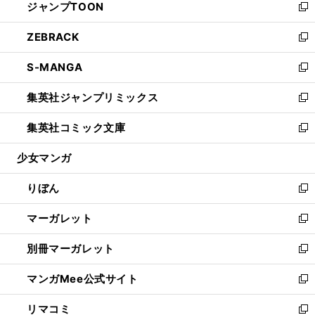
ジャンプTOON
く
で
ド
ィ
い
新
開
ウ
ン
ウ
し
ZEBRACK
く
で
ド
ィ
い
新
開
ウ
ン
ウ
し
S-MANGA
く
で
ド
ィ
い
新
開
ウ
ン
ウ
し
集英社ジャンプリミックス
く
で
ド
ィ
い
新
開
ウ
ン
ウ
し
集英社コミック文庫
く
で
ド
ィ
い
新
開
ウ
ン
ウ
し
少女マンガ
く
で
ド
ィ
い
開
ウ
ン
ウ
りぼん
く
で
ド
ィ
新
開
ウ
ン
し
マーガレット
く
で
ド
い
新
開
ウ
ウ
し
別冊マーガレット
く
で
ィ
い
新
開
ン
ウ
し
マンガMee公式サイト
く
ド
ィ
い
新
ウ
ン
ウ
し
リマコミ
で
ド
ィ
い
新