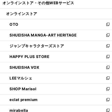
オンラインストア・
その他WEBサービス
く
で
ィ
い
開
ン
ウ
オンラインストア
く
ド
ィ
ウ
ン
OTO
で
ド
新
開
ウ
し
SHUEISHA MANGA-ART HERITAGE
く
で
い
新
開
ウ
し
ジャンプキャラクターズストア
く
ィ
い
新
ン
ウ
し
HAPPY PLUS STORE
ド
ィ
い
新
ウ
ン
ウ
し
SHUEISHA VOX
で
ド
ィ
い
新
開
ウ
ン
ウ
し
LEEマルシェ
く
で
ド
ィ
い
新
開
ウ
ン
ウ
し
SHOP Marisol
く
で
ド
ィ
い
新
開
ウ
ン
ウ
し
eclat premium
く
で
ド
ィ
い
新
開
ウ
ン
ウ
し
mirabella
く
で
ド
ィ
い
新