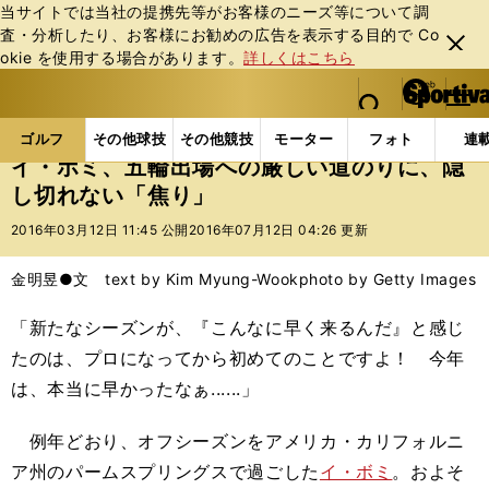
当サイトでは当社の提携先等がお客様のニーズ等について調
査・分析したり、お客様にお勧めの広告を表⽰する⽬的で Co
閉じ
okie を使⽤する場合があります。
詳しくはこちら
る
マイペ
web Sportiva (webスポルティーバ)
検索
メニュ
we
ー
ゴルフの記事一覧
ゴルフ
女子ゴルフ
イ・ボミ
b
ジ
ゴルフ
その他球技
その他競技
モーター
フォト
連
ス
イ・ボミ、五輪出場への厳しい道のりに、隠
ポ
し切れない「焦り」
ル
テ
2016年03月12日 11:45 公開
2016年07月12日 04:26 更新
ィ
ー
金明昱●文 text by Kim Myung-Wook
photo by Getty Images
バ
「新たなシーズンが、『こんなに早く来るんだ』と感じ
たのは、プロになってから初めてのことですよ！ 今年
は、本当に早かったなぁ......」
例年どおり、オフシーズンをアメリカ・カリフォルニ
ア州のパームスプリングスで過ごした
イ・ボミ
。およそ