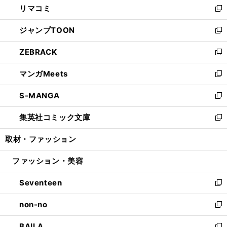
リマコミ
で
ド
ィ
い
新
開
ウ
ン
ウ
し
ジャンプTOON
く
で
ド
ィ
い
新
開
ウ
ン
ウ
し
ZEBRACK
く
で
ド
ィ
い
新
開
ウ
ン
ウ
し
マンガMeets
く
で
ド
ィ
い
新
開
ウ
ン
ウ
し
S-MANGA
く
で
ド
ィ
い
新
開
ウ
ン
ウ
し
集英社コミック文庫
く
で
ド
ィ
い
新
開
ウ
ン
ウ
し
取材・ファッション
く
で
ド
ィ
い
開
ウ
ン
ウ
ファッション・美容
く
で
ド
ィ
開
ウ
ン
Seventeen
く
で
ド
新
開
ウ
し
non-no
く
で
い
新
開
ウ
し
BAILA
く