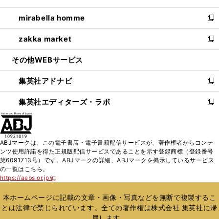
開
ウ
ン
ウ
し
mirabella homme
く
で
ド
ィ
い
新
開
ウ
ン
ウ
し
zakka market
く
で
ド
ィ
い
新
開
ウ
ン
ウ
し
その他WEBサービス
く
で
ド
ィ
い
開
ウ
ン
ウ
集英社アドナビ
く
で
ド
ィ
新
開
ウ
ン
し
集英社エディターズ・ラボ
く
で
ド
い
新
開
ウ
ウ
し
く
で
ィ
い
開
ン
ウ
ABJマークは、この電子書店・電子書籍配信サービスが、著作権者からコンテ
く
ド
ィ
ンツ使用許諾を得た正規版配信サービスであることを示す登録商標（登録番号
ウ
ン
第6091713号）です。ABJマークの詳細、ABJマークを掲示しているサービス
で
ド
の一覧はこちら。
開
ウ
https://aebs.or.jp/
新
く
で
し
い
開
本ホームページに記載の文章・画像・写真などを無断で複製するこ
ウ
く
とは法律で禁じられています。全ての著作権は株式会社 集英社に帰
ィ
属します。
ン