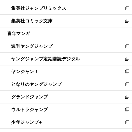
開
ウ
ン
ウ
し
集英社ジャンプリミックス
く
で
ド
ィ
い
新
開
ウ
ン
ウ
し
集英社コミック文庫
く
で
ド
ィ
い
新
開
ウ
ン
ウ
し
青年マンガ
く
で
ド
ィ
い
開
ウ
ン
ウ
週刊ヤングジャンプ
く
で
ド
ィ
新
開
ウ
ン
し
ヤングジャンプ定期購読デジタル
く
で
ド
い
新
開
ウ
ウ
し
ヤンジャン！
く
で
ィ
い
新
開
ン
ウ
し
となりのヤングジャンプ
く
ド
ィ
い
新
ウ
ン
ウ
し
グランドジャンプ
で
ド
ィ
い
新
開
ウ
ン
ウ
し
ウルトラジャンプ
く
で
ド
ィ
い
新
開
ウ
ン
ウ
し
少年ジャンプ+
く
で
ド
ィ
い
新
開
ウ
ン
ウ
し