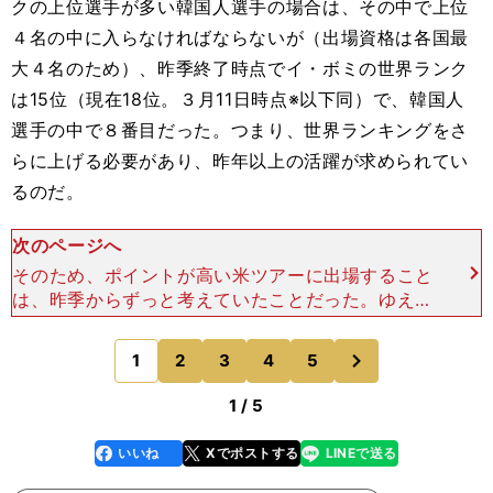
クの上位選手が多い韓国人選手の場合は、その中で上位
４名の中に入らなければならないが（出場資格は各国最
大４名のため）、昨季終了時点でイ・ボミの世界ランク
は15位（現在18位。３月11日時点※以下同）で、韓国人
選手の中で８番目だった。つまり、世界ランキングをさ
らに上げる必要があり、昨年以上の活躍が求められてい
るのだ。
次のページへ
そのため、ポイントが高い米ツアーに出場すること
は、昨季からずっと考えていたことだった。ゆえに
今季は、海外メジャーのANAインスピレーション
（３月31日～４月３日／カリフォルニア州）、全
次
1
2
3
4
5
のページへ
米女子オープン（
1 / 5
いいね
Xでポストする
LINEで送る
line
faceboo
x
k