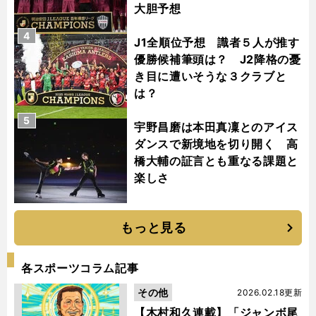
大胆予想
4
J1全順位予想 識者５人が推す
優勝候補筆頭は？ J2降格の憂
き目に遭いそうな３クラブと
は？
5
宇野昌磨は本田真凜とのアイス
ダンスで新境地を切り開く 高
橋大輔の証言とも重なる課題と
楽しさ
もっと見る
各スポーツコラム記事
その他
2026.02.18更新
【木村和久連載】「ジャンボ尾