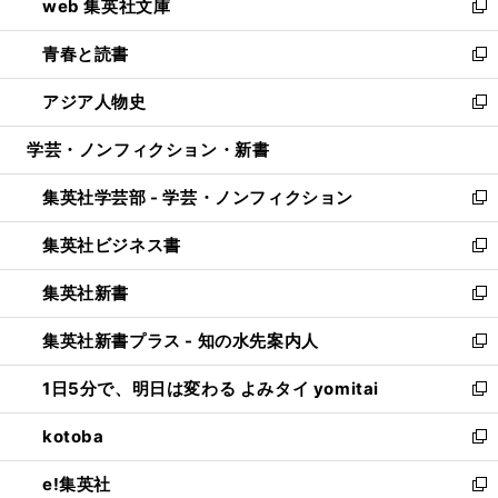
web 集英社文庫
ド
ィ
い
新
ウ
ン
ウ
し
青春と読書
で
ド
ィ
い
新
開
ウ
ン
ウ
し
アジア人物史
く
で
ド
ィ
い
新
開
ウ
ン
ウ
し
学芸・ノンフィクション・新書
く
で
ド
ィ
い
開
ウ
ン
ウ
集英社学芸部 - 学芸・ノンフィクション
く
で
ド
ィ
新
開
ウ
ン
し
集英社ビジネス書
く
で
ド
い
新
開
ウ
ウ
し
集英社新書
く
で
ィ
い
新
開
ン
ウ
し
集英社新書プラス - 知の水先案内人
く
ド
ィ
い
新
ウ
ン
ウ
し
1日5分で、明日は変わる よみタイ yomitai
で
ド
ィ
い
新
開
ウ
ン
ウ
し
kotoba
く
で
ド
ィ
い
新
開
ウ
ン
ウ
し
e!集英社
く
で
ド
ィ
い
新