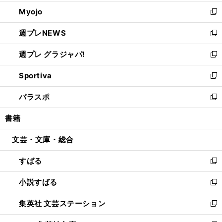
開
ウ
ン
ウ
Myojo
く
で
ド
ィ
新
開
ウ
ン
し
週プレNEWS
く
で
ド
い
新
開
ウ
ウ
し
週プレ グラジャパ!
く
で
ィ
い
新
開
ン
ウ
し
Sportiva
く
ド
ィ
い
新
ウ
ン
ウ
し
パラスポ
で
ド
ィ
い
新
開
ウ
ン
ウ
し
書籍
く
で
ド
ィ
い
開
ウ
ン
ウ
文芸・文庫・総合
く
で
ド
ィ
開
ウ
ン
すばる
く
で
ド
新
開
ウ
し
小説すばる
く
で
い
新
開
ウ
し
集英社 文芸ステーション
く
ィ
い
新
ン
ウ
し