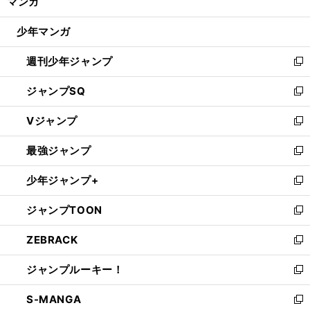
マンガ
ド
閉
ウ
じ
少年マンガ
で
る
開
週刊少年ジャンプ
く
新
し
ジャンプSQ
い
新
ウ
し
Vジャンプ
ィ
い
新
ン
ウ
し
最強ジャンプ
ド
ィ
い
新
ウ
ン
ウ
し
少年ジャンプ+
で
ド
ィ
い
新
開
ウ
ン
ウ
し
ジャンプTOON
く
で
ド
ィ
い
新
開
ウ
ン
ウ
し
ZEBRACK
く
で
ド
ィ
い
新
開
ウ
ン
ウ
し
ジャンプルーキー！
く
で
ド
ィ
い
新
開
ウ
ン
ウ
し
S-MANGA
く
で
ド
ィ
い
新