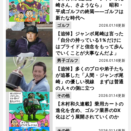
崎さん、さようなら」 昭和・
平成ゴルフの終焉――ゴルフは
新たな時代へ
ゴルフ
2026.01.16更新
【追悼】ジャンボ尾崎は言った
「自分の持っている1％だけに
はプライドと信念をもって歩ん
でいくことが大事なんだよ」
男子ゴルフ
2026.01.16更新
【追悼】多くのプロや弟子たち
が追慕した「人間・ジャンボ尾
崎」の優しい視線 まずは普通
の人々の側に立つ
その他
2026.01.14更新
【木村和久連載】乗用カートの
進化を含め、ゴルフ業界のDX
化はどう展開されていくのか
その他
2026.01.14更新