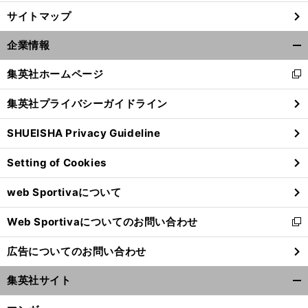
サイトマップ
】
サ
」
前
へ
企業情報
開
く/
集英社ホームページ
新
閉
し
じ
集英社プライバシーガイドライン
い
る
ウ
SHUEISHA Privacy Guideline
ィ
ン
Setting of Cookies
ド
ウ
web Sportivaについて
で
開
Web Sportivaについてのお問い合わせ
く
新
し
広告についてのお問い合わせ
い
ウ
集英社サイト
ィ
開
ン
く/