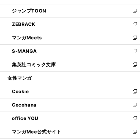
開
ウ
ン
ウ
し
ジャンプTOON
く
で
ド
ィ
い
新
開
ウ
ン
ウ
し
ZEBRACK
く
で
ド
ィ
い
新
開
ウ
ン
ウ
し
マンガMeets
く
で
ド
ィ
い
新
開
ウ
ン
ウ
し
S-MANGA
く
で
ド
ィ
い
新
開
ウ
ン
ウ
し
集英社コミック文庫
く
で
ド
ィ
い
新
開
ウ
ン
ウ
し
女性マンガ
く
で
ド
ィ
い
開
ウ
ン
ウ
Cookie
く
で
ド
ィ
新
開
ウ
ン
し
Cocohana
く
で
ド
い
新
開
ウ
ウ
し
office YOU
く
で
ィ
い
新
開
ン
ウ
し
マンガMee公式サイト
く
ド
ィ
い
新
ウ
ン
ウ
し