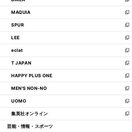
ィ
い
新
ン
ウ
し
MAQUIA
ド
ィ
い
新
ウ
ン
ウ
し
SPUR
で
ド
ィ
い
新
開
ウ
ン
ウ
し
LEE
く
で
ド
ィ
い
新
開
ウ
ン
ウ
し
eclat
く
で
ド
ィ
い
新
開
ウ
ン
ウ
し
T JAPAN
く
で
ド
ィ
い
新
開
ウ
ン
ウ
し
HAPPY PLUS ONE
く
で
ド
ィ
い
新
開
ウ
ン
ウ
し
MEN'S NON-NO
く
で
ド
ィ
い
新
開
ウ
ン
ウ
し
UOMO
く
で
ド
ィ
い
新
開
ウ
ン
ウ
し
集英社オンライン
く
で
ド
ィ
い
新
開
ウ
ン
ウ
し
芸能・情報・スポーツ
く
で
ド
ィ
い