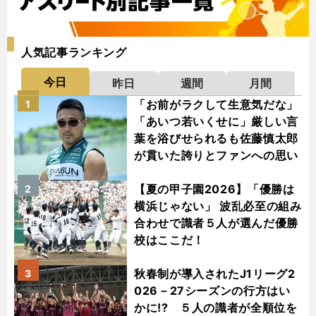
人気記事ランキング
今日
昨日
週間
月間
「お前がラクして生意気だな」
1
「あいつ若いくせに」厳しい言
葉を浴びせられるも佐藤慎太郎
が貫いた誇りとファンへの思い
【夏の甲子園2026】「優勝は
2
横浜じゃない」 波乱必至の組み
合わせで識者５人が選んだ優勝
校はここだ！
秋春制が導入されたJ1リーグ2
3
026－27シーズンの行方はい
かに!? ５人の識者が全順位を