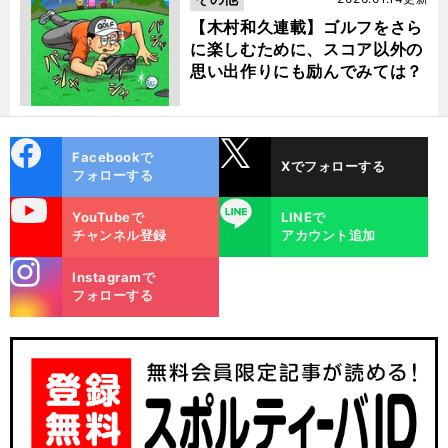
【木村和久連載】ゴルフをさら
に楽しむために、スコア以外の
思い出作りにも励んでみては？
cebo
X
Facebookで
Xでフォローする
ok
フォローする
uTube
LINE
YouTubeで
LINEで
チャンネル登録
アカウント追加
stagra
Instagramで
m
フォローする