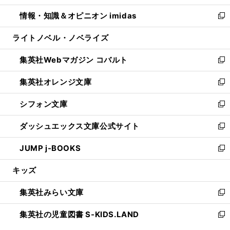
開
ウ
ン
ウ
し
情報・知識＆オピニオン imidas
く
で
ド
ィ
い
新
開
ウ
ン
ウ
し
ライトノベル・ノベライズ
く
で
ド
ィ
い
開
ウ
ン
ウ
集英社Webマガジン コバルト
く
で
ド
ィ
新
開
ウ
ン
し
集英社オレンジ文庫
く
で
ド
い
新
開
ウ
ウ
し
シフォン文庫
く
で
ィ
い
新
開
ン
ウ
し
ダッシュエックス文庫公式サイト
く
ド
ィ
い
新
ウ
ン
ウ
し
JUMP j-BOOKS
で
ド
ィ
い
新
開
ウ
ン
ウ
し
キッズ
く
で
ド
ィ
い
開
ウ
ン
ウ
集英社みらい文庫
く
で
ド
ィ
新
開
ウ
ン
し
集英社の児童図書 S-KIDS.LAND
く
で
ド
い
新
開
ウ
ウ
し