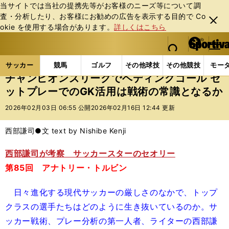
当サイトでは当社の提携先等がお客様のニーズ等について調
査・分析したり、お客様にお勧めの広告を表⽰する⽬的で Co
閉じ
okie を使⽤する場合があります。
詳しくはこちら
る
マイペ
web Sportiva (webスポルティーバ)
検索
メニュ
we
ー
サッカーの記事一覧
海外サッカー
海外サッカー
b
ジ
サッカー
競馬
ゴルフ
その他球技
その他競技
モー
ス
チャンピオンズリーグでヘディングゴール セ
ポ
ットプレーでのGK活用は戦術の常識となるか
ル
テ
2026年02月03日 06:55 公開
2026年02月16日 12:44 更新
ィ
ー
西部謙司●文 text by Nishibe Kenji
バ
西部謙司が考察 サッカースターのセオリー
第85回 アナトリー・トルビン
日々進化する現代サッカーの厳しさのなかで、トップ
クラスの選手たちはどのように生き抜いているのか。サ
ッカー戦術、プレー分析の第一人者、ライターの西部謙