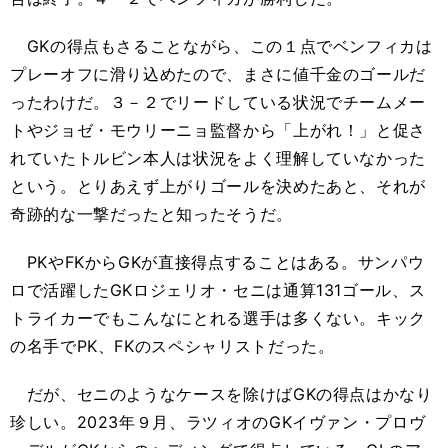
GKの得点もさることながら、この１点でベンフィカは
プレーオフに滑り込めたので、まさに値千金のゴールだ
ったわけだ。３－２でリードしている状況でチームメー
トやジョゼ・モウリーニョ監督から「上がれ！」と促さ
れていたトルビン本人は状況をよく理解していなかった
という。とりあえず上がりゴールを決めたあと、それが
奇跡的な一撃だったと知ったそうだ。
PKやFKからGKが直接得点することはある。サンパウ
ロで活躍したGKロジェリオ・セニは通算131ゴール、ス
トライカーでもこんなにとれる選手は多くない。キック
の名手でPK、FKのスペシャリストだった。
だが、セニのようなケースを除けばGKの得点はかなり
珍しい。2023年９月、ラツィオのGKイヴァン・プロヴ