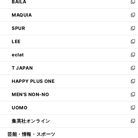
BAILA
く
ィ
い
新
ン
ウ
し
MAQUIA
ド
ィ
い
新
ウ
ン
ウ
し
SPUR
で
ド
ィ
い
新
開
ウ
ン
ウ
し
LEE
く
で
ド
ィ
い
新
開
ウ
ン
ウ
し
eclat
く
で
ド
ィ
い
新
開
ウ
ン
ウ
し
T JAPAN
く
で
ド
ィ
い
新
開
ウ
ン
ウ
し
HAPPY PLUS ONE
く
で
ド
ィ
い
新
開
ウ
ン
ウ
し
MEN'S NON-NO
く
で
ド
ィ
い
新
開
ウ
ン
ウ
し
UOMO
く
で
ド
ィ
い
新
開
ウ
ン
ウ
し
集英社オンライン
く
で
ド
ィ
い
新
開
ウ
ン
ウ
し
芸能・情報・スポーツ
く
で
ド
ィ
い