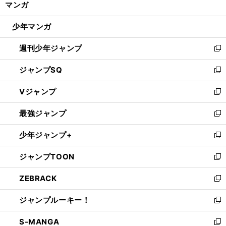
マンガ
ド
閉
ウ
じ
少年マンガ
で
る
開
週刊少年ジャンプ
く
新
し
ジャンプSQ
い
新
ウ
し
Vジャンプ
ィ
い
新
ン
ウ
し
最強ジャンプ
ド
ィ
い
新
ウ
ン
ウ
し
少年ジャンプ+
で
ド
ィ
い
新
開
ウ
ン
ウ
し
ジャンプTOON
く
で
ド
ィ
い
新
開
ウ
ン
ウ
し
ZEBRACK
く
で
ド
ィ
い
新
開
ウ
ン
ウ
し
ジャンプルーキー！
く
で
ド
ィ
い
新
開
ウ
ン
ウ
し
S-MANGA
く
で
ド
ィ
い
新