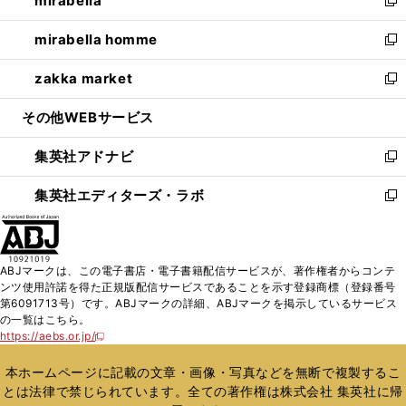
mirabella
で
ド
ィ
い
新
開
ウ
ン
ウ
し
mirabella homme
く
で
ド
ィ
い
新
開
ウ
ン
ウ
し
zakka market
く
で
ド
ィ
い
新
開
ウ
ン
ウ
し
その他WEBサービス
く
で
ド
ィ
い
開
ウ
ン
ウ
集英社アドナビ
く
で
ド
ィ
新
開
ウ
ン
し
集英社エディターズ・ラボ
く
で
ド
い
新
開
ウ
ウ
し
く
で
ィ
い
開
ン
ウ
ABJマークは、この電子書店・電子書籍配信サービスが、著作権者からコンテ
く
ド
ィ
ンツ使用許諾を得た正規版配信サービスであることを示す登録商標（登録番号
ウ
ン
第6091713号）です。ABJマークの詳細、ABJマークを掲示しているサービス
で
ド
の一覧はこちら。
開
ウ
https://aebs.or.jp/
新
く
で
し
い
開
本ホームページに記載の文章・画像・写真などを無断で複製するこ
ウ
く
とは法律で禁じられています。全ての著作権は株式会社 集英社に帰
ィ