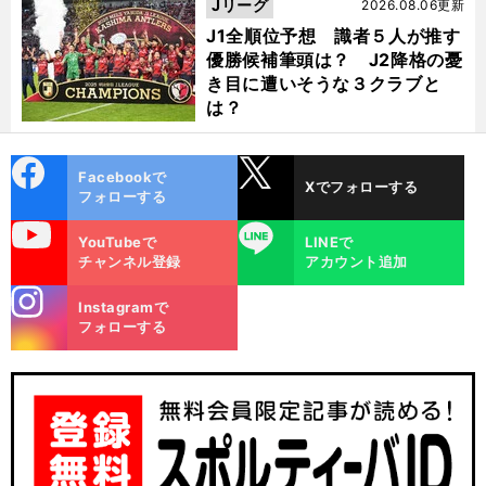
Jリーグ
2026.08.06更新
J1全順位予想 識者５人が推す
優勝候補筆頭は？ J2降格の憂
き目に遭いそうな３クラブと
は？
cebo
X
Facebookで
Xでフォローする
ok
フォローする
uTube
LINE
YouTubeで
LINEで
チャンネル登録
アカウント追加
冬
・
・
季五輪の開会式が行なわれるスタディオ
ジュゼッペ
メアッツァ
100年の歴史と独特のデザインが魅力
stagra
Instagramで
m
フォローする