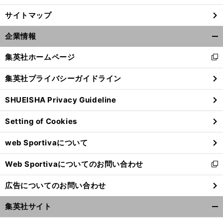
サイトマップ
企業情報
開
く/
集英社ホームページ
新
閉
し
じ
集英社プライバシーガイドライン
い
る
ウ
SHUEISHA Privacy Guideline
ィ
ン
Setting of Cookies
ド
ウ
web Sportivaについて
で
開
Web Sportivaについてのお問い合わせ
く
新
し
広告についてのお問い合わせ
い
ウ
集英社サイト
ィ
開
ン
く/