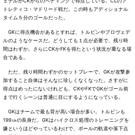
ェデルがCKからのヘディングで得点している。CLのア
トレティコ・マドリード戦だ。この時もアディショナル
タイム５分のゴールだった。
GKに得点機会があるとすれば、トルビンやプロヴェデ
ルのようなケースだ。どうしても１点が必要で、残り時
間はわずか。さらにCKかFKを得たという状況が重なる場
合である。
ただ、残り時間わずかのセットプレーで、GKが攻撃参
加すること自体はそんなに珍しくなくなった。さすがに
得点はめったにないけれども、CKやFKでGKがゴール前
まで行くシーンは普通に目にするようになっている。
GKはチームで最も背が高い場合が多い。トルビンも
199㎝の長身だ。GKはハイクロス処理のトレーニングを
嫌というほどやっているわけで、ボールの軌道や落下点