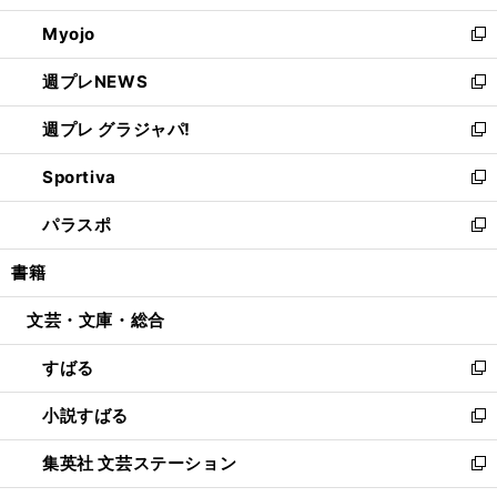
開
ウ
ン
ウ
Myojo
く
で
ド
ィ
新
開
ウ
ン
し
週プレNEWS
く
で
ド
い
新
開
ウ
ウ
し
週プレ グラジャパ!
く
で
ィ
い
新
開
ン
ウ
し
Sportiva
く
ド
ィ
い
新
ウ
ン
ウ
し
パラスポ
で
ド
ィ
い
新
開
ウ
ン
ウ
し
書籍
く
で
ド
ィ
い
開
ウ
ン
ウ
文芸・文庫・総合
く
で
ド
ィ
開
ウ
ン
すばる
く
で
ド
新
開
ウ
し
小説すばる
く
で
い
新
開
ウ
し
集英社 文芸ステーション
く
ィ
い
新
ン
ウ
し