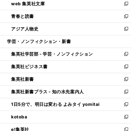
web 集英社文庫
ド
ィ
い
新
ウ
ン
ウ
し
青春と読書
で
ド
ィ
い
新
開
ウ
ン
ウ
し
アジア人物史
く
で
ド
ィ
い
新
開
ウ
ン
ウ
し
学芸・ノンフィクション・新書
く
で
ド
ィ
い
開
ウ
ン
ウ
集英社学芸部 - 学芸・ノンフィクション
く
で
ド
ィ
新
開
ウ
ン
し
集英社ビジネス書
く
で
ド
い
新
開
ウ
ウ
し
集英社新書
く
で
ィ
い
新
開
ン
ウ
し
集英社新書プラス - 知の水先案内人
く
ド
ィ
い
新
ウ
ン
ウ
し
1日5分で、明日は変わる よみタイ yomitai
で
ド
ィ
い
新
開
ウ
ン
ウ
し
kotoba
く
で
ド
ィ
い
新
開
ウ
ン
ウ
し
e!集英社
く
で
ド
ィ
い
新