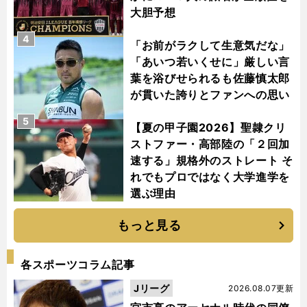
大胆予想
4
「お前がラクして生意気だな」
「あいつ若いくせに」厳しい言
葉を浴びせられるも佐藤慎太郎
が貫いた誇りとファンへの思い
5
【夏の甲子園2026】聖隷クリ
ストファー・高部陸の「２回加
速する」規格外のストレート そ
れでもプロではなく大学進学を
選ぶ理由
もっと見る
各スポーツコラム記事
Jリーグ
2026.08.07更新