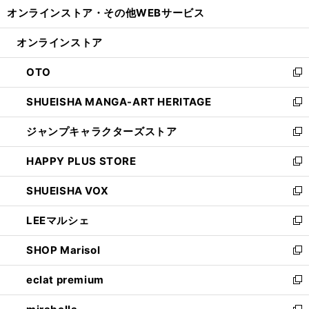
ウ
し
オンラインストア・
その他WEBサービス
く
で
ィ
い
開
ン
ウ
オンラインストア
く
ド
ィ
ウ
ン
OTO
で
ド
新
開
ウ
し
SHUEISHA MANGA-ART HERITAGE
く
で
い
新
開
ウ
し
ジャンプキャラクターズストア
く
ィ
い
新
ン
ウ
し
HAPPY PLUS STORE
ド
ィ
い
新
ウ
ン
ウ
し
SHUEISHA VOX
で
ド
ィ
い
新
開
ウ
ン
ウ
し
LEEマルシェ
く
で
ド
ィ
い
新
開
ウ
ン
ウ
し
SHOP Marisol
く
で
ド
ィ
い
新
開
ウ
ン
ウ
し
eclat premium
く
で
ド
ィ
い
新
開
ウ
ン
ウ
し
く