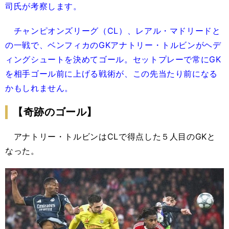
司氏が考察します。
チャンピオンズリーグ（CL）、レアル・マドリードと
の一戦で、ベンフィカのGKアナトリー・トルビンがヘデ
ィングシュートを決めてゴール。セットプレーで常にGK
を相手ゴール前に上げる戦術が、この先当たり前になる
かもしれません。
【奇跡のゴール】
アナトリー・トルビンはCLで得点した５人目のGKと
なった。