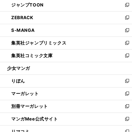
ジャンプTOON
く
で
ド
ィ
い
新
開
ウ
ン
ウ
し
ZEBRACK
く
で
ド
ィ
い
新
開
ウ
ン
ウ
し
S-MANGA
く
で
ド
ィ
い
新
開
ウ
ン
ウ
し
集英社ジャンプリミックス
く
で
ド
ィ
い
新
開
ウ
ン
ウ
し
集英社コミック文庫
く
で
ド
ィ
い
新
開
ウ
ン
ウ
し
少女マンガ
く
で
ド
ィ
い
開
ウ
ン
ウ
りぼん
く
で
ド
ィ
新
開
ウ
ン
し
マーガレット
く
で
ド
い
新
開
ウ
ウ
し
別冊マーガレット
く
で
ィ
い
新
開
ン
ウ
し
マンガMee公式サイト
く
ド
ィ
い
新
ウ
ン
ウ
し
リマコミ
で
ド