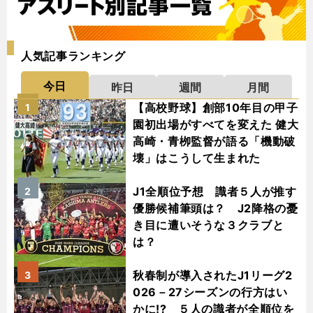
人気記事ランキング
今日
昨日
週間
月間
【高校野球】創部10年目の甲子
1
園初出場がすべてを変えた 健大
高崎・青栁監督が語る「機動破
壊」はこうして生まれた
J1全順位予想 識者５人が推す
2
優勝候補筆頭は？ J2降格の憂
き目に遭いそうな３クラブと
は？
秋春制が導入されたJ1リーグ2
3
026－27シーズンの行方はい
かに!? ５人の識者が全順位を