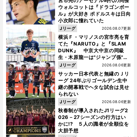
宮市亮のアーセナル時代の同僚
ウォルコットは『ドラゴンボー
ル』が大好き ポドルスキは日向
小次郎に憧れていた
Jリーグ
2026.08.07更新
横浜Ｆ・マリノスの宮市亮を育
てた『NARUTO』と『SLAM
DUNK』 中京大中京の同級
生・木原龍一は"ジャンプ係"だ
った
Jリーグ
2026.08.06更新
サッカー日本代表と無縁のＪリ
ーグ 24年ぶりゴールデン生中
継の開幕戦でヘタな試合は見せ
られない
Jリーグ
2026.08.06更新
秋春制が導入されたJ1リーグ2
026－27シーズンの行方はい
かに!? ５人の識者が全順位を
大胆予想