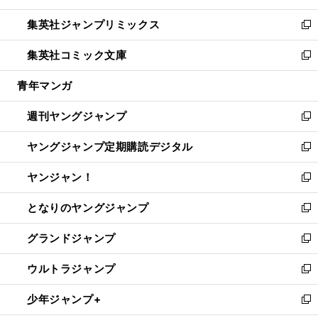
開
ウ
ン
ウ
し
集英社ジャンプリミックス
く
で
ド
ィ
い
新
開
ウ
ン
ウ
し
集英社コミック文庫
く
で
ド
ィ
い
新
開
ウ
ン
ウ
し
青年マンガ
く
で
ド
ィ
い
開
ウ
ン
ウ
週刊ヤングジャンプ
く
で
ド
ィ
新
開
ウ
ン
し
ヤングジャンプ定期購読デジタル
く
で
ド
い
新
開
ウ
ウ
し
ヤンジャン！
く
で
ィ
い
新
開
ン
ウ
し
となりのヤングジャンプ
く
ド
ィ
い
新
ウ
ン
ウ
し
グランドジャンプ
で
ド
ィ
い
新
開
ウ
ン
ウ
し
ウルトラジャンプ
く
で
ド
ィ
い
新
開
ウ
ン
ウ
し
少年ジャンプ+
く
で
ド
ィ
い
新
開
ウ
ン
ウ
し