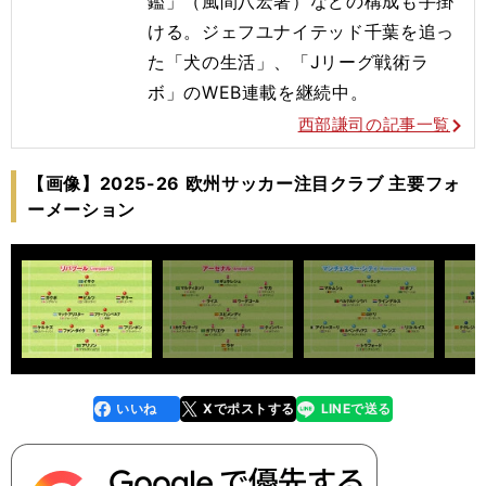
鑑」（風間八宏著）などの構成も手掛
ける。ジェフユナイテッド千葉を追っ
た「犬の生活」、「Jリーグ戦術ラ
ボ」のWEB連載を継続中。
西部謙司の記事一覧
【画像】2025-26 欧州サッカー注目クラブ 主要フォ
ーメーション
いいね
Xでポストする
LINEで送る
line
faceboo
x
k