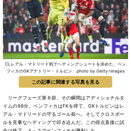
CLレアル・マドリード戦でヘディングシュートを決めた、ベン
フィカのGKアナトリー・トルビン photo by Getty Images
この記事に関連する写真を見る
リーグフェーズ第８節、その瞬間はアディショナルタ
イムの98分。ベンフィカはFKを得て、GKトルビンはレ
アル・マドリードの守るゴール前へ。そしてクロスボー
ルを見事なヘディングで叩き込んだ。この得点直後に試
合は終了。４－２でベンフィカが勝利した。