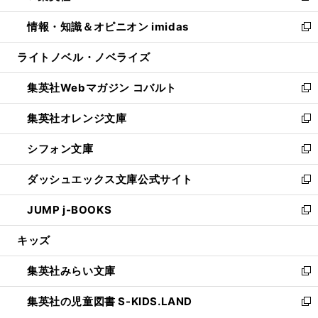
開
ウ
ン
ウ
し
情報・知識＆オピニオン imidas
く
で
ド
ィ
い
新
開
ウ
ン
ウ
し
ライトノベル・ノベライズ
く
で
ド
ィ
い
開
ウ
ン
ウ
集英社Webマガジン コバルト
く
で
ド
ィ
新
開
ウ
ン
し
集英社オレンジ文庫
く
で
ド
い
新
開
ウ
ウ
し
シフォン文庫
く
で
ィ
い
新
開
ン
ウ
し
ダッシュエックス文庫公式サイト
く
ド
ィ
い
新
ウ
ン
ウ
し
JUMP j-BOOKS
で
ド
ィ
い
新
開
ウ
ン
ウ
し
キッズ
く
で
ド
ィ
い
開
ウ
ン
ウ
集英社みらい文庫
く
で
ド
ィ
新
開
ウ
ン
し
集英社の児童図書 S-KIDS.LAND
く
で
ド
い
新
開
ウ