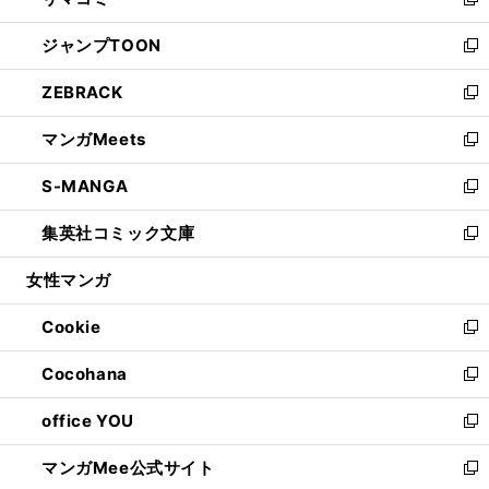
ィ
い
新
開
ウ
ン
ウ
し
ジャンプTOON
く
で
ド
ィ
い
新
開
ウ
ン
ウ
し
ZEBRACK
く
で
ド
ィ
い
新
開
ウ
ン
ウ
し
マンガMeets
く
で
ド
ィ
い
新
開
ウ
ン
ウ
し
S-MANGA
く
で
ド
ィ
い
新
開
ウ
ン
ウ
し
集英社コミック文庫
く
で
ド
ィ
い
新
開
ウ
ン
ウ
し
女性マンガ
く
で
ド
ィ
い
開
ウ
ン
ウ
Cookie
く
で
ド
ィ
新
開
ウ
ン
し
Cocohana
く
で
ド
い
新
開
ウ
ウ
し
office YOU
く
で
ィ
い
新
開
ン
ウ
し
マンガMee公式サイト
く
ド
ィ
い
新