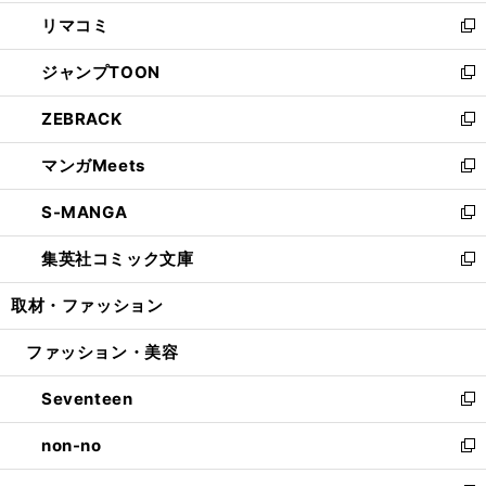
ウ
ン
ウ
し
リマコミ
で
ド
ィ
い
新
開
ウ
ン
ウ
し
ジャンプTOON
く
で
ド
ィ
い
新
開
ウ
ン
ウ
し
ZEBRACK
く
で
ド
ィ
い
新
開
ウ
ン
ウ
し
マンガMeets
く
で
ド
ィ
い
新
開
ウ
ン
ウ
し
S-MANGA
く
で
ド
ィ
い
新
開
ウ
ン
ウ
し
集英社コミック文庫
く
で
ド
ィ
い
新
開
ウ
ン
ウ
し
取材・ファッション
く
で
ド
ィ
い
開
ウ
ン
ウ
ファッション・美容
く
で
ド
ィ
開
ウ
ン
Seventeen
く
で
ド
新
開
ウ
し
non-no
く
で
い
新
開
ウ
し