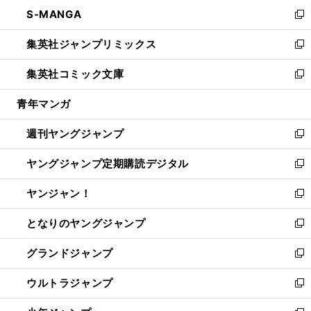
ン
ウ
し
S-MANGA
く
で
ド
ィ
い
新
開
ウ
ン
ウ
し
集英社ジャンプリミックス
く
で
ド
ィ
い
新
開
ウ
ン
ウ
し
集英社コミック文庫
く
で
ド
ィ
い
新
開
ウ
ン
ウ
し
青年マンガ
く
で
ド
ィ
い
開
ウ
ン
ウ
週刊ヤングジャンプ
く
で
ド
ィ
新
開
ウ
ン
し
ヤングジャンプ定期購読デジタル
く
で
ド
い
新
開
ウ
ウ
し
ヤンジャン！
く
で
ィ
い
新
開
ン
ウ
し
となりのヤングジャンプ
く
ド
ィ
い
新
ウ
ン
ウ
し
グランドジャンプ
で
ド
ィ
い
新
開
ウ
ン
ウ
し
ウルトラジャンプ
く
で
ド
ィ
い
新
開
ウ
ン
ウ
し