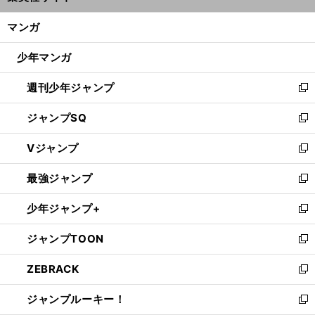
開
ン
く/
マンガ
ド
閉
ウ
じ
少年マンガ
で
る
開
週刊少年ジャンプ
く
新
し
ジャンプSQ
い
新
ウ
し
Vジャンプ
ィ
い
新
ン
ウ
し
最強ジャンプ
ド
ィ
い
新
ウ
ン
ウ
し
少年ジャンプ+
で
ド
ィ
い
新
開
ウ
ン
ウ
し
ジャンプTOON
く
で
ド
ィ
い
新
開
ウ
ン
ウ
し
ZEBRACK
く
で
ド
ィ
い
新
開
ウ
ン
ウ
し
ジャンプルーキー！
く
で
ド
ィ
い
新
開
ウ