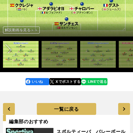
前へ
解説記事＞＞
解説記事＞＞
解説記事＞＞
解説動画を見る＞＞
解説動画を見る＞＞
解説記事＞＞
解説動画を見る＞＞
解説動画を見る＞＞
解説動画を見る＞＞
解説記事＞＞
解説記事＞＞
解説動画を見る＞＞
解説記事＞＞
解説記事＞＞
解説記事＞＞
解説記事＞＞
旗手怜央連載一覧＞＞
いいね
Xでポストする
LINEで送る
line
faceboo
x
k
一覧に戻る
編集部のおすすめ
スポルティーバ バレーボール