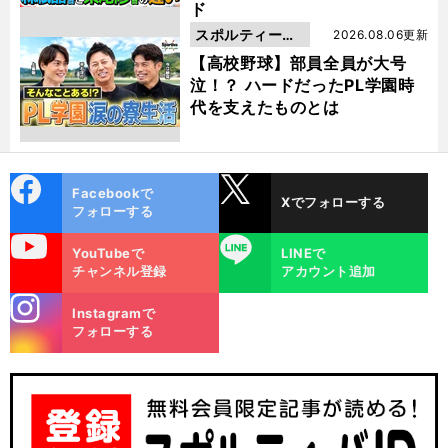
ド
スポルティーバ
2026.08.06更新
動画
【高校野球】部員全員が大号
泣！？ ハードだったPL学園時
代を支えたものとは
cebo
X
Facebookで
Xでフォローする
ok
フォローする
uTube
LINE
YouTubeで
LINEで
チャンネル登録
アカウント追加
stagra
Instagramで
m
フォローする