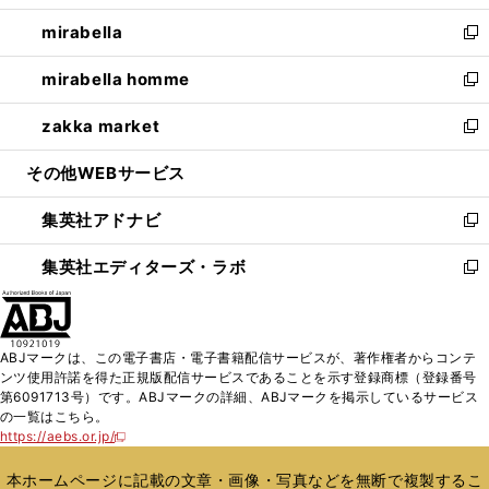
開
ウ
ン
ウ
し
mirabella
く
で
ド
ィ
い
新
開
ウ
ン
ウ
し
mirabella homme
く
で
ド
ィ
い
新
開
ウ
ン
ウ
し
zakka market
く
で
ド
ィ
い
新
開
ウ
ン
ウ
し
その他WEBサービス
く
で
ド
ィ
い
開
ウ
ン
ウ
集英社アドナビ
く
で
ド
ィ
新
開
ウ
ン
し
集英社エディターズ・ラボ
く
で
ド
い
新
開
ウ
ウ
し
く
で
ィ
い
開
ン
ウ
ABJマークは、この電子書店・電子書籍配信サービスが、著作権者からコンテ
く
ド
ィ
ンツ使用許諾を得た正規版配信サービスであることを示す登録商標（登録番号
ウ
ン
第6091713号）です。ABJマークの詳細、ABJマークを掲示しているサービス
で
ド
の一覧はこちら。
開
ウ
https://aebs.or.jp/
新
く
で
し
い
開
本ホームページに記載の文章・画像・写真などを無断で複製するこ