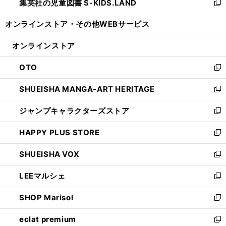
集英社の児童図書 S-KIDS.LAND
く
で
ド
い
新
開
ウ
ウ
し
オンラインストア・
その他WEBサービス
く
で
ィ
い
開
ン
ウ
オンラインストア
く
ド
ィ
ウ
ン
OTO
で
ド
新
開
ウ
し
SHUEISHA MANGA-ART HERITAGE
く
で
い
新
開
ウ
し
ジャンプキャラクターズストア
く
ィ
い
新
ン
ウ
し
HAPPY PLUS STORE
ド
ィ
い
新
ウ
ン
ウ
し
SHUEISHA VOX
で
ド
ィ
い
新
開
ウ
ン
ウ
し
LEEマルシェ
く
で
ド
ィ
い
新
開
ウ
ン
ウ
し
SHOP Marisol
く
で
ド
ィ
い
新
開
ウ
ン
ウ
し
eclat premium
く
で
ド
ィ
い
新