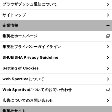
ブラウザプッシュ通知について
サイトマップ
企業情報
開
く/
集英社ホームページ
新
閉
し
じ
集英社プライバシーガイドライン
い
る
ウ
SHUEISHA Privacy Guideline
ィ
ン
Setting of Cookies
ド
ウ
web Sportivaについて
で
開
Web Sportivaについてのお問い合わせ
く
新
し
広告についてのお問い合わせ
い
ウ
集英社サイト
ィ