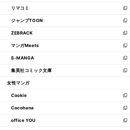
ウ
ン
ウ
し
リマコミ
で
ド
ィ
い
新
開
ウ
ン
ウ
し
ジャンプTOON
く
で
ド
ィ
い
新
開
ウ
ン
ウ
し
ZEBRACK
く
で
ド
ィ
い
新
開
ウ
ン
ウ
し
マンガMeets
く
で
ド
ィ
い
新
開
ウ
ン
ウ
し
S-MANGA
く
で
ド
ィ
い
新
開
ウ
ン
ウ
し
集英社コミック文庫
く
で
ド
ィ
い
新
開
ウ
ン
ウ
し
女性マンガ
く
で
ド
ィ
い
開
ウ
ン
ウ
Cookie
く
で
ド
ィ
新
開
ウ
ン
し
Cocohana
く
で
ド
い
新
開
ウ
ウ
し
office YOU
く
で
ィ
い
新
開
ン
ウ
し