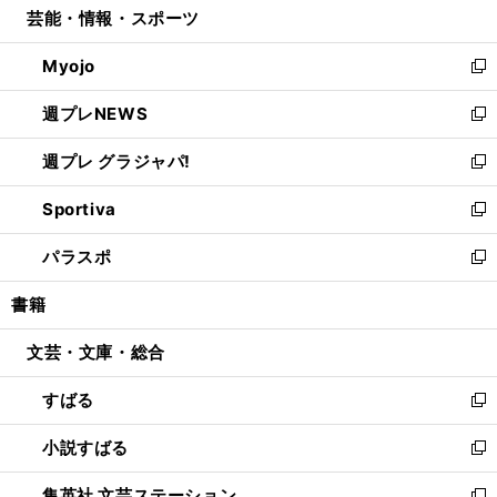
芸能・情報・スポーツ
く
で
ド
ィ
い
開
ウ
ン
ウ
Myojo
く
で
ド
ィ
新
開
ウ
ン
し
週プレNEWS
く
で
ド
い
新
開
ウ
ウ
し
週プレ グラジャパ!
く
で
ィ
い
新
開
ン
ウ
し
Sportiva
く
ド
ィ
い
新
ウ
ン
ウ
し
パラスポ
で
ド
ィ
い
新
開
ウ
ン
ウ
し
書籍
く
で
ド
ィ
い
開
ウ
ン
ウ
文芸・文庫・総合
く
で
ド
ィ
開
ウ
ン
すばる
く
で
ド
新
開
ウ
し
小説すばる
く
で
い
新
開
ウ
し
集英社 文芸ステーション
く