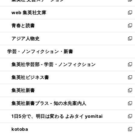
ィ
い
新
ン
ウ
し
web 集英社文庫
ド
ィ
い
新
ウ
ン
ウ
し
青春と読書
で
ド
ィ
い
新
開
ウ
ン
ウ
し
アジア人物史
く
で
ド
ィ
い
新
開
ウ
ン
ウ
し
学芸・ノンフィクション・新書
く
で
ド
ィ
い
開
ウ
ン
ウ
集英社学芸部 - 学芸・ノンフィクション
く
で
ド
ィ
新
開
ウ
ン
し
集英社ビジネス書
く
で
ド
い
新
開
ウ
ウ
し
集英社新書
く
で
ィ
い
新
開
ン
ウ
し
集英社新書プラス - 知の水先案内人
く
ド
ィ
い
新
ウ
ン
ウ
し
1日5分で、明日は変わる よみタイ yomitai
で
ド
ィ
い
新
開
ウ
ン
ウ
し
kotoba
く
で
ド
ィ
い
新