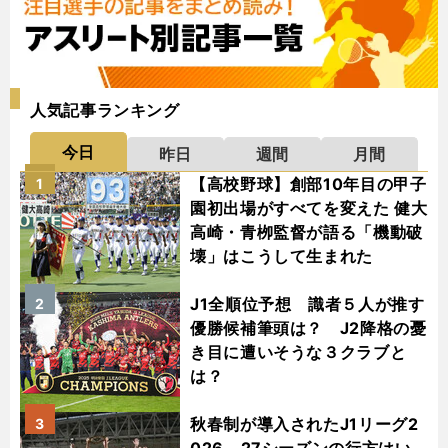
人気記事ランキング
今日
昨日
週間
月間
【高校野球】創部10年目の甲子
1
園初出場がすべてを変えた 健大
高崎・青栁監督が語る「機動破
壊」はこうして生まれた
J1全順位予想 識者５人が推す
2
優勝候補筆頭は？ J2降格の憂
き目に遭いそうな３クラブと
は？
秋春制が導入されたJ1リーグ2
3
026－27シーズンの行方はい