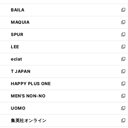
開
ウ
し
BAILA
く
ィ
い
新
ン
ウ
し
MAQUIA
ド
ィ
い
新
ウ
ン
ウ
し
SPUR
で
ド
ィ
い
新
開
ウ
ン
ウ
し
LEE
く
で
ド
ィ
い
新
開
ウ
ン
ウ
し
eclat
く
で
ド
ィ
い
新
開
ウ
ン
ウ
し
T JAPAN
く
で
ド
ィ
い
新
開
ウ
ン
ウ
し
HAPPY PLUS ONE
く
で
ド
ィ
い
新
開
ウ
ン
ウ
し
MEN'S NON-NO
く
で
ド
ィ
い
新
開
ウ
ン
ウ
し
UOMO
く
で
ド
ィ
い
新
開
ウ
ン
ウ
し
集英社オンライン
く
で
ド
ィ
い
新
開
ウ
ン
ウ
し