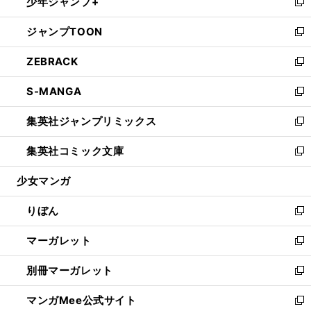
少年ジャンプ+
く
で
ド
ィ
い
新
開
ウ
ン
ウ
し
ジャンプTOON
く
で
ド
ィ
い
新
開
ウ
ン
ウ
し
ZEBRACK
く
で
ド
ィ
い
新
開
ウ
ン
ウ
し
S-MANGA
く
で
ド
ィ
い
新
開
ウ
ン
ウ
し
集英社ジャンプリミックス
く
で
ド
ィ
い
新
開
ウ
ン
ウ
し
集英社コミック文庫
く
で
ド
ィ
い
新
開
ウ
ン
ウ
し
少女マンガ
く
で
ド
ィ
い
開
ウ
ン
ウ
りぼん
く
で
ド
ィ
新
開
ウ
ン
し
マーガレット
く
で
ド
い
新
開
ウ
ウ
し
別冊マーガレット
く
で
ィ
い
新
開
ン
ウ
し
マンガMee公式サイト
く
ド
ィ
い
新