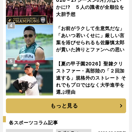
かに!? ５人の識者が全順位を
大胆予想
4
「お前がラクして生意気だな」
「あいつ若いくせに」厳しい言
葉を浴びせられるも佐藤慎太郎
が貫いた誇りとファンへの思い
5
【夏の甲子園2026】聖隷クリ
ストファー・高部陸の「２回加
速する」規格外のストレート そ
れでもプロではなく大学進学を
選ぶ理由
もっと見る
各スポーツコラム記事