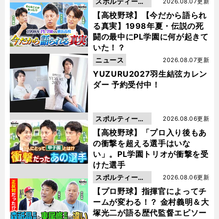
スポルティーバ
2026.08.07更新
動画
【高校野球】【今だから語られ
る真実】1998年夏・伝説の死
闘の最中にPL学園に何が起きて
いた！？
ニュース
2026.08.07更新
YUZURU2027羽生結弦カレン
ダー 予約受付中！
スポルティーバ
2026.08.06更新
動画
【高校野球】「プロ入り後もあ
の衝撃を超える選手はいな
い」。PL学園トリオが衝撃を受
けた選手
スポルティーバ
2026.08.06更新
動画
【プロ野球】指揮官によってチ
ームが変わる！？ 金村義明＆大
塚光二が語る歴代監督エピソー