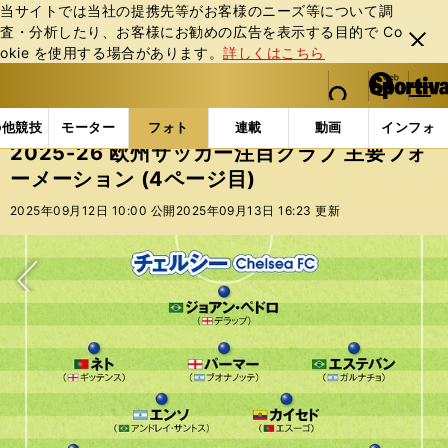
当サイトでは当社の提携先等がお客様のニーズ等について調
査・分析したり、お客様にお勧めの広告を表⽰する⽬的で Co
閉じ
okie を使⽤する場合があります。
詳しくはこちら
る
マイペ
web Sportiva (webスポルティーバ)
検索
メニュ
we
ー
フォトギャラリー
コラムフォト
2025-26 欧州
b
ジ
の他競技
モーター
フォト
連載
動画
インフォ
ス
2025-26 欧州サッカー注目クラブ 主要フォ
ポ
ーメーション (4ページ目)
ル
テ
2025年09月12日 10:00 公開
2025年09月13日 16:23 更新
ィ
ー
バ
次へ