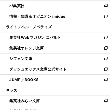
開
ウ
ン
ウ
し
e!集英社
く
で
ド
ィ
い
新
開
ウ
ン
ウ
し
情報・知識＆オピニオン imidas
く
で
ド
ィ
い
新
開
ウ
ン
ウ
し
ライトノベル・ノベライズ
く
で
ド
ィ
い
開
ウ
ン
ウ
集英社Webマガジン コバルト
く
で
ド
ィ
新
開
ウ
ン
し
集英社オレンジ文庫
く
で
ド
い
新
開
ウ
ウ
し
シフォン文庫
く
で
ィ
い
新
開
ン
ウ
し
ダッシュエックス文庫公式サイト
く
ド
ィ
い
新
ウ
ン
ウ
し
JUMP j-BOOKS
で
ド
ィ
い
新
開
ウ
ン
ウ
し
キッズ
く
で
ド
ィ
い
開
ウ
ン
ウ
集英社みらい文庫
く
で
ド
ィ
新
開
ウ
ン
し