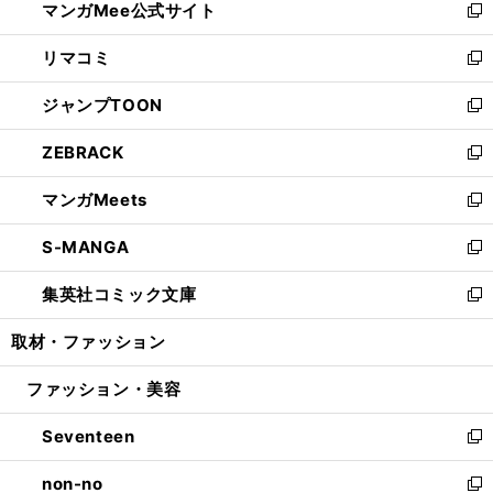
マンガMee公式サイト
く
ド
ィ
い
新
ウ
ン
ウ
し
リマコミ
で
ド
ィ
い
新
開
ウ
ン
ウ
し
ジャンプTOON
く
で
ド
ィ
い
新
開
ウ
ン
ウ
し
ZEBRACK
く
で
ド
ィ
い
新
開
ウ
ン
ウ
し
マンガMeets
く
で
ド
ィ
い
新
開
ウ
ン
ウ
し
S-MANGA
く
で
ド
ィ
い
新
開
ウ
ン
ウ
し
集英社コミック文庫
く
で
ド
ィ
い
新
開
ウ
ン
ウ
し
取材・ファッション
く
で
ド
ィ
い
開
ウ
ン
ウ
ファッション・美容
く
で
ド
ィ
開
ウ
ン
Seventeen
く
で
ド
新
開
ウ
し
non-no
く
で
い
新