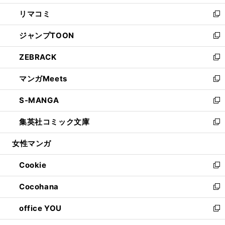
ウ
ン
ウ
し
リマコミ
で
ド
ィ
い
新
開
ウ
ン
ウ
し
ジャンプTOON
く
で
ド
ィ
い
新
開
ウ
ン
ウ
し
ZEBRACK
く
で
ド
ィ
い
新
開
ウ
ン
ウ
し
マンガMeets
く
で
ド
ィ
い
新
開
ウ
ン
ウ
し
S-MANGA
く
で
ド
ィ
い
新
開
ウ
ン
ウ
し
集英社コミック文庫
く
で
ド
ィ
い
新
開
ウ
ン
ウ
し
女性マンガ
く
で
ド
ィ
い
開
ウ
ン
ウ
Cookie
く
で
ド
ィ
新
開
ウ
ン
し
Cocohana
く
で
ド
い
新
開
ウ
ウ
し
office YOU
く
で
ィ
い
新
開
ン
ウ
し