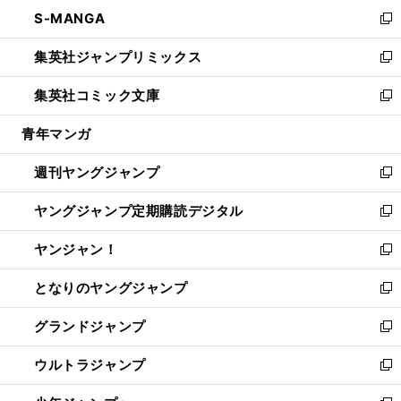
ン
ウ
し
S-MANGA
く
で
ド
ィ
い
新
開
ウ
ン
ウ
し
集英社ジャンプリミックス
く
で
ド
ィ
い
新
開
ウ
ン
ウ
し
集英社コミック文庫
く
で
ド
ィ
い
新
開
ウ
ン
ウ
し
青年マンガ
く
で
ド
ィ
い
開
ウ
ン
ウ
週刊ヤングジャンプ
く
で
ド
ィ
新
開
ウ
ン
し
ヤングジャンプ定期購読デジタル
く
で
ド
い
新
開
ウ
ウ
し
ヤンジャン！
く
で
ィ
い
新
開
ン
ウ
し
となりのヤングジャンプ
く
ド
ィ
い
新
ウ
ン
ウ
し
グランドジャンプ
で
ド
ィ
い
新
開
ウ
ン
ウ
し
ウルトラジャンプ
く
で
ド
ィ
い
新
開
ウ
ン
ウ
し