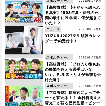
スポルティーバ
2026.08.07更新
動画
【高校野球】【今だから語られ
る真実】1998年夏・伝説の死
闘の最中にPL学園に何が起きて
いた！？
ニュース
2026.08.07更新
YUZURU2027羽生結弦カレン
ダー 予約受付中！
スポルティーバ
2026.08.06更新
動画
【高校野球】「プロ入り後もあ
の衝撃を超える選手はいな
い」。PL学園トリオが衝撃を受
けた選手
スポルティーバ
2026.08.06更新
動画
【プロ野球】指揮官によってチ
ームが変わる！？ 金村義明＆大
塚光二が語る歴代監督エピソー