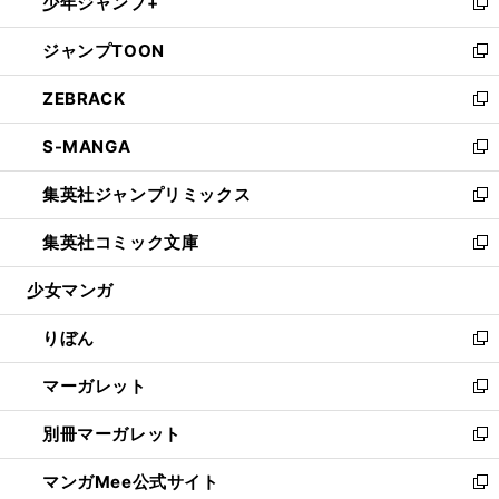
少年ジャンプ+
く
で
ド
ィ
い
新
開
ウ
ン
ウ
し
ジャンプTOON
く
で
ド
ィ
い
新
開
ウ
ン
ウ
し
ZEBRACK
く
で
ド
ィ
い
新
開
ウ
ン
ウ
し
S-MANGA
く
で
ド
ィ
い
新
開
ウ
ン
ウ
し
集英社ジャンプリミックス
く
で
ド
ィ
い
新
開
ウ
ン
ウ
し
集英社コミック文庫
く
で
ド
ィ
い
新
開
ウ
ン
ウ
し
少女マンガ
く
で
ド
ィ
い
開
ウ
ン
ウ
りぼん
く
で
ド
ィ
新
開
ウ
ン
し
マーガレット
く
で
ド
い
新
開
ウ
ウ
し
別冊マーガレット
く
で
ィ
い
新
開
ン
ウ
し
マンガMee公式サイト
く
ド
ィ
い
新