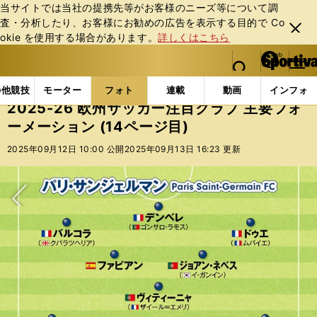
当サイトでは当社の提携先等がお客様のニーズ等について調
査・分析したり、お客様にお勧めの広告を表⽰する⽬的で Co
閉じ
okie を使⽤する場合があります。
詳しくはこちら
る
マイペ
web Sportiva (webスポルティーバ)
検索
メニュ
we
ー
フォトギャラリー
コラムフォト
2025-26 欧州
b
ジ
の他競技
モーター
フォト
連載
動画
インフォ
ス
2025-26 欧州サッカー注目クラブ 主要フォ
ポ
ーメーション (14ページ目)
ル
テ
2025年09月12日 10:00 公開
2025年09月13日 16:23 更新
ィ
ー
バ
次へ