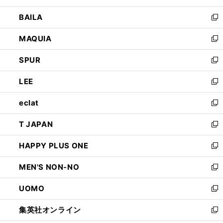
開
ウ
し
BAILA
く
ィ
い
新
ン
ウ
し
MAQUIA
ド
ィ
い
新
ウ
ン
ウ
し
SPUR
で
ド
ィ
い
新
開
ウ
ン
ウ
し
LEE
く
で
ド
ィ
い
新
開
ウ
ン
ウ
し
eclat
く
で
ド
ィ
い
新
開
ウ
ン
ウ
し
T JAPAN
く
で
ド
ィ
い
新
開
ウ
ン
ウ
し
HAPPY PLUS ONE
く
で
ド
ィ
い
新
開
ウ
ン
ウ
し
MEN'S NON-NO
く
で
ド
ィ
い
新
開
ウ
ン
ウ
し
UOMO
く
で
ド
ィ
い
新
開
ウ
ン
ウ
し
集英社オンライン
く
で
ド
ィ
い
新
開
ウ
ン
ウ
し