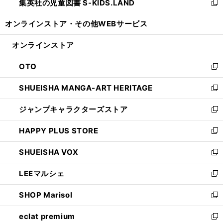
集英社の児童図書 S-KIDS.LAND
く
で
ド
い
新
開
ウ
ウ
し
オンラインストア・
その他WEBサービス
く
で
ィ
い
開
ン
ウ
オンラインストア
く
ド
ィ
ウ
ン
OTO
で
ド
新
開
ウ
し
SHUEISHA MANGA-ART HERITAGE
く
で
い
新
開
ウ
し
ジャンプキャラクターズストア
く
ィ
い
新
ン
ウ
し
HAPPY PLUS STORE
ド
ィ
い
新
ウ
ン
ウ
し
SHUEISHA VOX
で
ド
ィ
い
新
開
ウ
ン
ウ
し
LEEマルシェ
く
で
ド
ィ
い
新
開
ウ
ン
ウ
し
SHOP Marisol
く
で
ド
ィ
い
新
開
ウ
ン
ウ
し
eclat premium
く
で
ド
ィ
い
新