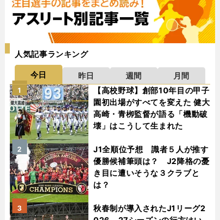
人気記事ランキング
今日
昨日
週間
月間
【高校野球】創部10年目の甲子
1
園初出場がすべてを変えた 健大
高崎・青栁監督が語る「機動破
壊」はこうして生まれた
J1全順位予想 識者５人が推す
2
優勝候補筆頭は？ J2降格の憂
き目に遭いそうな３クラブと
は？
秋春制が導入されたJ1リーグ2
3
026－27シーズンの行方はい