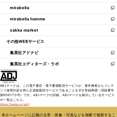
開
ウ
ン
ウ
し
mirabella
く
で
ド
ィ
い
新
開
ウ
ン
ウ
し
mirabella homme
く
で
ド
ィ
い
新
開
ウ
ン
ウ
し
zakka market
く
で
ド
ィ
い
新
開
ウ
ン
ウ
し
その他WEBサービス
く
で
ド
ィ
い
開
ウ
ン
ウ
集英社アドナビ
く
で
ド
ィ
新
開
ウ
ン
し
集英社エディターズ・ラボ
く
で
ド
い
新
開
ウ
ウ
し
く
で
ィ
い
開
ン
ウ
ABJマークは、この電子書店・電子書籍配信サービスが、著作権者からコンテ
く
ド
ィ
ンツ使用許諾を得た正規版配信サービスであることを示す登録商標（登録番号
ウ
ン
第6091713号）です。ABJマークの詳細、ABJマークを掲示しているサービス
で
ド
の一覧はこちら。
開
ウ
https://aebs.or.jp/
新
く
で
し
い
開
本ホームページに記載の文章・画像・写真などを無断で複製するこ