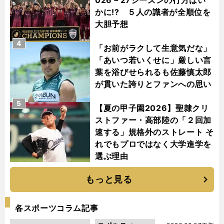
かに!? ５人の識者が全順位を
大胆予想
4
「お前がラクして生意気だな」
「あいつ若いくせに」厳しい言
葉を浴びせられるも佐藤慎太郎
が貫いた誇りとファンへの思い
5
【夏の甲子園2026】聖隷クリ
ストファー・高部陸の「２回加
速する」規格外のストレート そ
れでもプロではなく大学進学を
選ぶ理由
もっと見る
各スポーツコラム記事