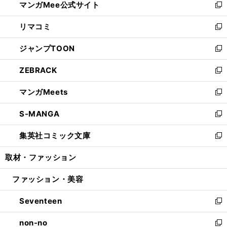
マンガMee公式サイト
く
ド
ィ
い
新
ウ
ン
ウ
し
リマコミ
で
ド
ィ
い
新
開
ウ
ン
ウ
し
ジャンプTOON
く
で
ド
ィ
い
新
開
ウ
ン
ウ
し
ZEBRACK
く
で
ド
ィ
い
新
開
ウ
ン
ウ
し
マンガMeets
く
で
ド
ィ
い
新
開
ウ
ン
ウ
し
S-MANGA
く
で
ド
ィ
い
新
開
ウ
ン
ウ
し
集英社コミック文庫
く
で
ド
ィ
い
新
開
ウ
ン
ウ
し
取材・ファッション
く
で
ド
ィ
い
開
ウ
ン
ウ
ファッション・美容
く
で
ド
ィ
開
ウ
ン
Seventeen
く
で
ド
新
開
ウ
し
non-no
く
で
い
新