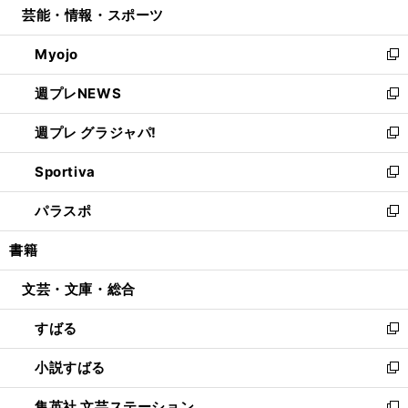
芸能・情報・スポーツ
く
で
ド
ィ
い
開
ウ
ン
ウ
Myojo
く
で
ド
ィ
新
開
ウ
ン
し
週プレNEWS
く
で
ド
い
新
開
ウ
ウ
し
週プレ グラジャパ!
く
で
ィ
い
新
開
ン
ウ
し
Sportiva
く
ド
ィ
い
新
ウ
ン
ウ
し
パラスポ
で
ド
ィ
い
新
開
ウ
ン
ウ
し
書籍
く
で
ド
ィ
い
開
ウ
ン
ウ
文芸・文庫・総合
く
で
ド
ィ
開
ウ
ン
すばる
く
で
ド
新
開
ウ
し
小説すばる
く
で
い
新
開
ウ
し
集英社 文芸ステーション
く