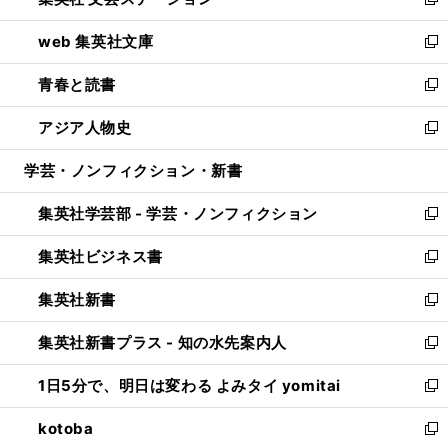
ィ
い
新
ン
ウ
し
web 集英社文庫
ド
ィ
い
新
ウ
ン
ウ
し
青春と読書
で
ド
ィ
い
新
開
ウ
ン
ウ
し
アジア人物史
く
で
ド
ィ
い
新
開
ウ
ン
ウ
し
学芸・ノンフィクション・新書
く
で
ド
ィ
い
開
ウ
ン
ウ
集英社学芸部 - 学芸・ノンフィクション
く
で
ド
ィ
新
開
ウ
ン
し
集英社ビジネス書
く
で
ド
い
新
開
ウ
ウ
し
集英社新書
く
で
ィ
い
新
開
ン
ウ
し
集英社新書プラス - 知の水先案内人
く
ド
ィ
い
新
ウ
ン
ウ
し
1日5分で、明日は変わる よみタイ yomitai
で
ド
ィ
い
新
開
ウ
ン
ウ
し
kotoba
く
で
ド
ィ
い
新