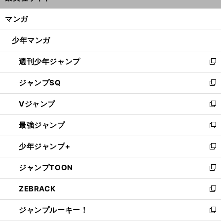
開
ン
く/
マンガ
ド
閉
ウ
じ
少年マンガ
で
る
開
週刊少年ジャンプ
く
新
し
ジャンプSQ
い
新
ウ
し
Vジャンプ
ィ
い
新
ン
ウ
し
最強ジャンプ
ド
ィ
い
新
ウ
ン
ウ
し
少年ジャンプ+
で
ド
ィ
い
新
開
ウ
ン
ウ
し
ジャンプTOON
く
で
ド
ィ
い
新
開
ウ
ン
ウ
し
ZEBRACK
く
で
ド
ィ
い
新
開
ウ
ン
ウ
し
ジャンプルーキー！
く
で
ド
ィ
い
新
開
ウ