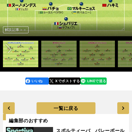
前へ
解説記事＞＞
解説記事＞＞
解説記事＞＞
解説動画を見る＞＞
解説動画を見る＞＞
解説記事＞＞
解説動画を見る＞＞
解説動画を見る＞＞
解説動画を見る＞＞
解説記事＞＞
解説記事＞＞
解説動画を見る＞＞
解説記事＞＞
解説記事＞＞
解説記事＞＞
解説記事＞＞
旗手怜央連載一覧＞＞
いいね
Xでポストする
LINEで送る
line
faceboo
x
k
一覧に戻る
編集部のおすすめ
スポルティーバ バレーボール