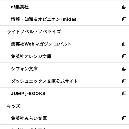
開
ウ
ン
ウ
し
e!集英社
く
で
ド
ィ
い
新
開
ウ
ン
ウ
し
情報・知識＆オピニオン imidas
く
で
ド
ィ
い
新
開
ウ
ン
ウ
し
ライトノベル・ノベライズ
く
で
ド
ィ
い
開
ウ
ン
ウ
集英社Webマガジン コバルト
く
で
ド
ィ
新
開
ウ
ン
し
集英社オレンジ文庫
く
で
ド
い
新
開
ウ
ウ
し
シフォン文庫
く
で
ィ
い
新
開
ン
ウ
し
ダッシュエックス文庫公式サイト
く
ド
ィ
い
新
ウ
ン
ウ
し
JUMP j-BOOKS
で
ド
ィ
い
新
開
ウ
ン
ウ
し
キッズ
く
で
ド
ィ
い
開
ウ
ン
ウ
集英社みらい文庫
く
で
ド
ィ
新
開
ウ
ン
し