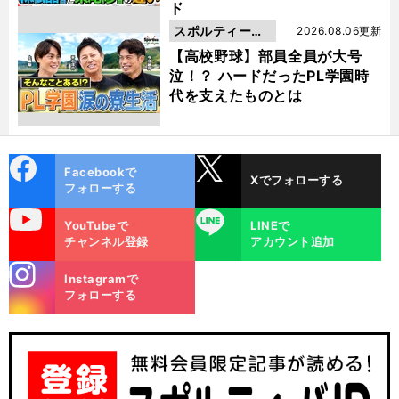
ド
スポルティーバ
2026.08.06更新
動画
【高校野球】部員全員が大号
泣！？ ハードだったPL学園時
代を支えたものとは
cebo
X
Facebookで
Xでフォローする
ok
フォローする
uTube
LINE
YouTubeで
LINEで
チャンネル登録
アカウント追加
stagra
Instagramで
m
フォローする