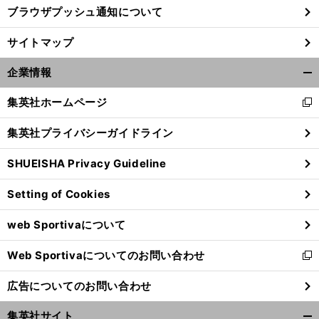
ブラウザプッシュ通知について
サイトマップ
企業情報
開
く/
集英社ホームページ
新
閉
し
じ
集英社プライバシーガイドライン
い
る
ウ
SHUEISHA Privacy Guideline
ィ
ン
Setting of Cookies
ド
ウ
web Sportivaについて
で
開
Web Sportivaについてのお問い合わせ
く
新
し
広告についてのお問い合わせ
い
ウ
集英社サイト
ィ