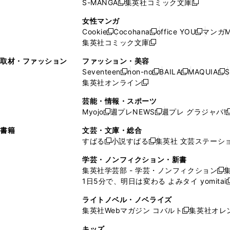
S-MANGA
集英社コミック文庫
し
新
し
新
ィ
ン
ィ
で
開
開
で
い
し
い
し
ン
ド
ン
女性マンガ
開
く
く
開
ウ
い
ウ
い
ド
ウ
ド
Cookie
Cocohana
office YOU
マンガM
く
く
新
新
新
ィ
ウ
ィ
ウ
ウ
で
ウ
集英社コミック文庫
し
新
し
し
ン
ィ
ン
ィ
で
開
で
い
し
い
い
ド
ン
ド
ン
取材・ファッション
ファッション・美容
開
く
開
ウ
い
ウ
ウ
ウ
ド
ウ
ド
Seventeen
non-no
BAILA
MAQUIA
S
く
く
新
新
新
新
ィ
ウ
ィ
ィ
で
ウ
で
ウ
集英社オンライン
し
新
し
し
し
ン
ィ
ン
ン
開
で
開
で
い
し
い
い
い
ド
ン
ド
ド
芸能・情報・スポーツ
く
開
く
開
ウ
い
ウ
ウ
ウ
ウ
ド
ウ
ウ
Myojo
週プレNEWS
週プレ グラジャパ!
く
く
新
新
新
ィ
ウ
ィ
ィ
ィ
で
ウ
で
で
し
し
ン
ィ
ン
ン
ン
書籍
文芸・文庫・総合
開
で
開
開
い
い
ド
ン
ド
ド
ド
すばる
小説すばる
集英社 文芸ステーシ
く
開
く
く
新
新
ウ
ウ
ウ
ド
ウ
ウ
ウ
く
し
し
ィ
ィ
学芸・ノンフィクション・新書
で
ウ
で
で
で
い
い
ン
ン
集英社学芸部 - 学芸・ノンフィクション
開
で
開
開
開
新
ウ
ウ
ド
ド
1日5分で、明日は変わる よみタイ yomitai
く
開
く
く
く
し
新
ィ
ィ
ウ
ウ
く
い
ン
ン
ライトノベル・ノベライズ
で
で
ウ
ド
ド
集英社Webマガジン コバルト
集英社オレ
開
開
新
ィ
ウ
ウ
く
く
し
ン
キッズ
で
で