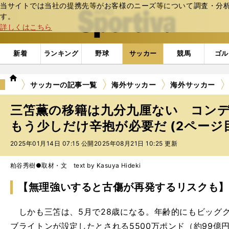
当サイトでは当社の提携先等がお客様のニーズ等について調査・分析し
web Sportiva (webスポルティーバ)
す。
詳しくはこちら
新着
ランキング
野球
サッカー
競馬
ゴル
we
サッカーの記事一覧
海外サッカー
海外サッカー
b
ス
三笘薫の移籍は九分九厘ない コン
ポ
ル
もう少しだけ辛抱が必要だ (2ページ
テ
2025年01月14日 07:15 公開
2025年08月21日 10:25 更新
ィ
ー
バ
粕谷秀樹●取材・文 text by Kasuya Hideki
【無理強いすると古傷が再発するリスクも】
しかも三笘は、5月で28歳になる。年齢的にもビッグ
ブライトンが設定したとされる5500万ポンド（約99億