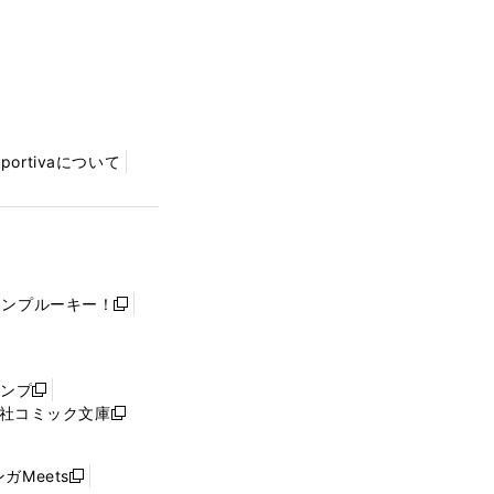
Sportivaについて
ャンプルーキー！
新
し
い
ウ
ャンプ
新
ィ
社コミック文庫
し
新
ン
い
し
ド
ウ
い
ウ
ガMeets
新
ィ
ウ
で