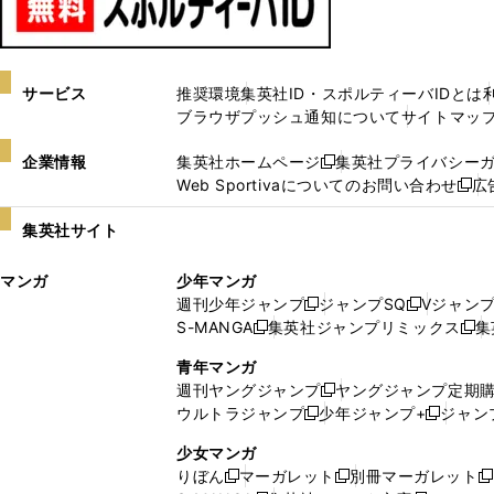
サービス
推奨環境
集英社ID・スポルティーバIDとは
ブラウザプッシュ通知について
サイトマッ
企業情報
集英社ホームページ
集英社プライバシー
新
Web Sportivaについてのお問い合わせ
広
し
新
い
し
集英社サイト
ウ
い
ィ
ウ
マンガ
少年マンガ
ン
ィ
週刊少年ジャンプ
ジャンプSQ
Vジャン
ド
ン
新
新
S-MANGA
集英社ジャンプリミックス
集
ウ
ド
新
し
し
新
で
ウ
し
い
い
し
青年マンガ
開
で
い
ウ
ウ
い
週刊ヤングジャンプ
ヤングジャンプ定期
新
く
開
ウ
ィ
ィ
ウ
ウルトラジャンプ
少年ジャンプ+
ジャン
新
し
新
く
ィ
ン
ン
ィ
し
い
し
ン
ド
ド
ン
少女マンガ
い
ウ
い
ド
ウ
ウ
ド
りぼん
マーガレット
別冊マーガレット
新
新
新
ウ
ィ
ウ
ウ
で
で
ウ