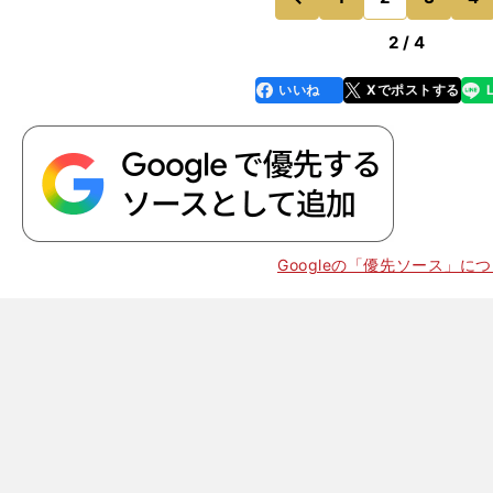
前
2 / 4
いいね
Xでポストする
line
faceboo
x
k
Googleの「優先ソース」に