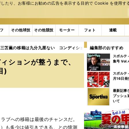
たり、お客様にお勧めの広告を表⽰する⽬的で Cookie を使⽤す
フ
その他球技
その他競技
モーター
フォト
連載
三笘薫の移籍は九分九厘ない コンディションが整うまで、もう少
編集部のおすすめ
スポルテ
ディションが整うまで、
集号 Vol
目)
スポルテ
月16日発
最新記事
プッシュ
いて
クラブへの移籍は最後のチャンスだ。
円）も多少は値引きできる、との憶測