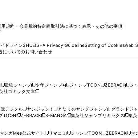
利用規約・会員規約
特定商取引法に基づく表示・その他の事項
プ
ガイドライン
SHUEISHA Privacy Guideline
Setting of Cookies
web 
告についてのお問い合わせ
プ
最強ジャンプ
少年ジャンプ+
ジャンプTOON
ZEBRACK
ジ
新
新
新
新
新
英社コミック文庫
し
新
し
し
し
し
い
い
し
い
い
い
ウ
ウ
い
ウ
ウ
ウ
購読デジタル
ヤンジャン！
となりのヤングジャンプ
グランドジ
新
新
新
ィ
ィ
ウ
ィ
ィ
ィ
プTOON
ZEBRACK
S-MANGA
集英社ジャンプリミックス
集英
新
し
新
し
新
し
新
ン
ン
ィ
ン
ン
ン
し
い
し
い
し
い
し
ド
ド
ン
ド
ド
ド
い
ウ
い
ウ
い
ウ
い
ウ
ウ
ド
ウ
ウ
ウ
マンガMee公式サイト
リマコミ
ジャンプTOON
ZEBRACK
マン
新
新
新
新
ウ
ィ
ウ
ィ
ウ
ィ
ウ
で
で
ウ
で
で
で