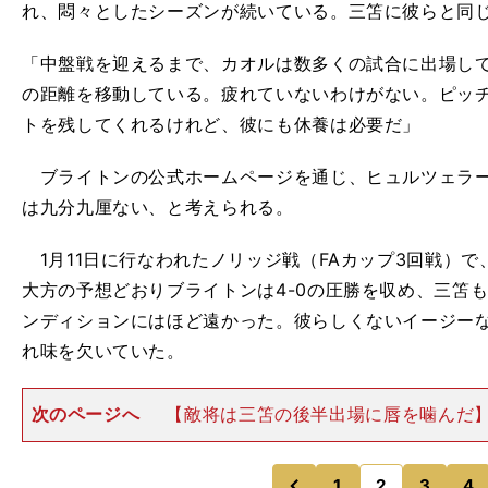
れ、悶々としたシーズンが続いている。三笘に彼らと同
「中盤戦を迎えるまで、カオルは数多くの試合に出場し
の距離を移動している。疲れていないわけがない。ピッ
トを残してくれるけれど、彼にも休養は必要だ」
ブライトンの公式ホームページを通じ、ヒュルツェラー
は九分九厘ない、と考えられる。
1月11日に行なわれたノリッジ戦（FAカップ3回戦）で
大方の予想どおりブライトンは4-0の圧勝を収め、三笘
ンディションにはほど遠かった。彼らしくないイージー
れ味を欠いていた。
次のページへ
【敵将は三笘の後半出場に唇を噛んだ
れを引きずっている。 チームに迷惑をかけていないた
不可もなくの及第点」という一部の評価にはうなずける
常に一定以上のインパ
1
2
3
4
のページへ
のページへ