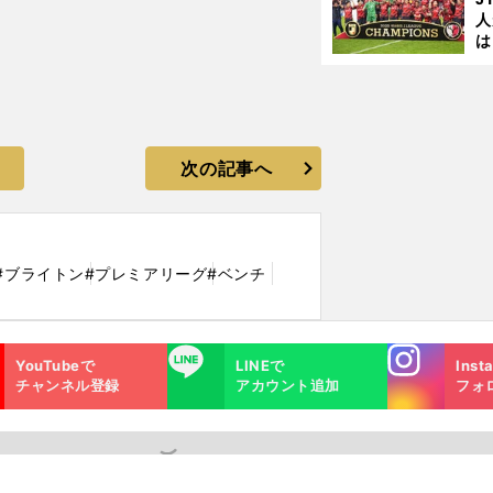
人
は
に
と
次の記事へ
#ブライトン
#プレミアリーグ
#ベンチ
Instagra
LINE
YouTubeで
LINEで
Inst
m
チャンネル登録
アカウント追加
フォ