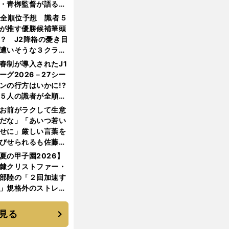
・青栁監督が語る
機動破壊」はこうし
1全順位予想 識者５
生まれた
が推す優勝候補筆頭
？ J2降格の憂き目
遭いそうな３クラブ
は？
春制が導入されたJ1
ーグ2026－27シー
ンの行方はいかに!?
５人の識者が全順位
大胆予想
お前がラクして生意
だな」「あいつ若い
せに」厳しい言葉を
びせられるも佐藤慎
郎が貫いた誇りとフ
夏の甲子園2026】
ンへの思い
隷クリストファー・
部陸の「２回加速す
」規格外のストレー
 それでもプロではな
大学進学を選ぶ理由
見る