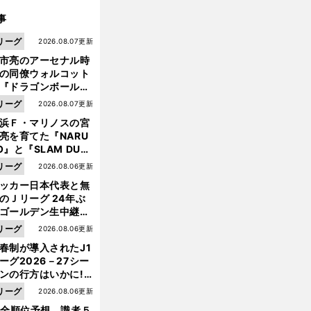
事
リーグ
2026.08.07更新
市亮のアーセナル時
の同僚ウォルコット
『ドラゴンボール』
大好き ポドルスキは
リーグ
2026.08.07更新
向小次郎に憧れてい
浜Ｆ・マリノスの宮
亮を育てた『NARU
O』と『SLAM DUN
』 中京大中京の同
リーグ
2026.08.06更新
生・木原龍一は"ジ
ッカー日本代表と無
ンプ係"だった
のＪリーグ 24年ぶ
ゴールデン生中継の
幕戦でヘタな試合は
リーグ
2026.08.06更新
せられない
春制が導入されたJ1
ーグ2026－27シー
前
ンの行方はいかに!?
へ
５人の識者が全順位
リーグ
2026.08.06更新
大胆予想
1全順位予想 識者５