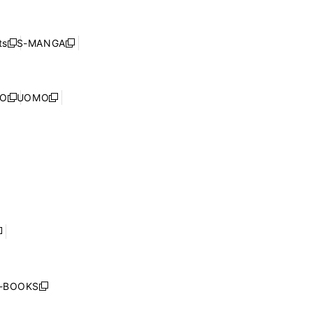
し
ン
ィ
開
い
ド
ン
く
ウ
ウ
ド
s
S-MANGA
新
新
ィ
で
ウ
し
し
ン
開
で
い
い
ド
く
開
ウ
ウ
ウ
NO
UOMO
く
新
新
ィ
ィ
で
し
し
ン
ン
開
い
い
ド
ド
く
ウ
ウ
ウ
ウ
ィ
ィ
で
で
ン
ン
開
開
ド
ド
く
く
ウ
ウ
で
で
開
開
く
く
し
い
ウ
j-BOOKS
新
ィ
し
ン