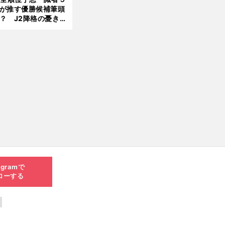
が推す優勝候補筆頭
？ J2降格の憂き目
遭いそうな３クラブ
は？
agramで
ローする