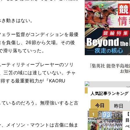
べき動きはない。
ェラー監督がコンディションを最優
を負傷し、26節から欠場。その後
まで滑り落ちていった。
ーティリティープレーヤーのソリ
、三笘の域には達していない。チャ
得する最重要戦力が『KAORU
人気記事ランキング
ているのだろう。無理強いすると古
今日
昨日
【
1
目
、メイソン・マウントは古傷に蝕ま
べ