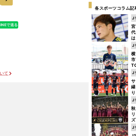
各スポーツコラム記
J
LINEで送る
宮
代
は
が
J
日
横
た
市
T
K
ついて
J
級
サ
ャ
縁
り
開
J
見
秋
リ
ズ
J
を
J