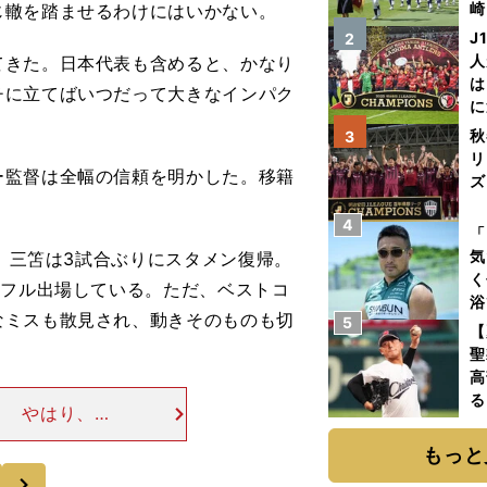
崎
じ轍を踏ませるわけにはいかない。
「
J
2
て
人
てきた。日本代表も含めると、かなり
は
チに立てばいつだって大きなインパク
に
と
秋
3
リ
監督は全幅の信頼を明かした。移籍
ズ
4
を
「
気
、三笘は3試合ぶりにスタメン復帰。
く
もフル出場している。ただ、ベストコ
浴
なミスも散見され、動きそのものも切
5
太
【
ァ
聖
高
る
】 やはり、疲
ト
め、「可もなく
く
もっと
ものの、三笘は
次