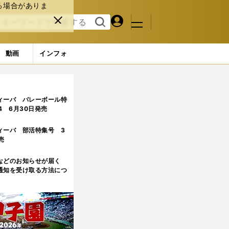
る場合がありま
マイペ
閉じ
検索
メニュ
ー
る
す
ジ
る
動画
インフォ
しだけ辛抱が必要だ
2ページ目
ィーバ バレーボール特
.4 6月30日発売
ィーバ 部活特集号 3
売
などのお知らせが届く
通知を受け取る方法につ