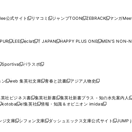
し
し
し
し
し
ィ
ン
ィ
ン
ィ
ン
ィ
開
開
で
開
開
開
い
い
い
い
い
ン
ド
ン
ド
ン
ド
ン
く
く
開
く
く
く
ウ
ウ
ウ
ウ
ウ
ド
ウ
ド
ウ
ド
ウ
ド
ee公式サイト
リマコミ
ジャンプTOON
ZEBRACK
マンガMeet
く
新
新
新
新
ィ
ィ
ィ
ィ
ィ
ウ
で
ウ
で
ウ
で
ウ
し
し
し
し
ン
ン
ン
ン
ン
で
開
で
開
で
開
で
い
い
い
い
ド
ド
ド
ド
ド
開
く
開
く
開
く
開
ウ
ウ
ウ
ウ
ウ
ウ
ウ
ウ
ウ
PUR
LEE
eclat
T JAPAN
HAPPY PLUS ONE
MEN'S NON-
く
く
く
く
新
新
新
新
新
ィ
ィ
ィ
ィ
で
で
で
で
で
し
し
し
し
し
ン
ン
ン
ン
開
開
開
開
開
い
い
い
い
い
ド
ド
ド
ド
く
く
く
く
く
ウ
ウ
ウ
ウ
ウ
ウ
ウ
ウ
ウ
Sportiva
パラスポ
新
新
ィ
ィ
ィ
ィ
ィ
で
で
で
で
し
し
し
ン
ン
ン
ン
ン
開
開
開
開
い
い
い
ド
ド
ド
ド
ド
ョン
web 集英社文庫
青春と読書
アジア人物史
く
く
く
く
新
新
新
新
ウ
ウ
ウ
ウ
ウ
ウ
ウ
ウ
し
し
し
し
ィ
ィ
ィ
で
で
で
で
で
い
い
い
い
ン
ン
ン
集英社ビジネス書
集英社新書
集英社新書プラス - 知の水先案内人
開
開
開
開
開
新
新
新
ウ
ウ
ウ
ウ
ド
ド
ド
kotoba
e!集英社
情報・知識＆オピニオン imidas
く
く
く
く
く
新
し
新
し
新
ィ
ィ
ィ
ィ
ウ
ウ
ウ
し
し
い
し
い
し
ン
ン
ン
ン
で
で
で
い
い
ウ
い
ウ
い
ド
ド
ド
ド
ンジ文庫
シフォン文庫
ダッシュエックス文庫公式サイト
JUMP 
開
開
開
新
新
新
ウ
ウ
ィ
ウ
ィ
ウ
ウ
ウ
ウ
ウ
く
く
く
し
し
し
ィ
ィ
ン
ィ
ン
ィ
で
で
で
で