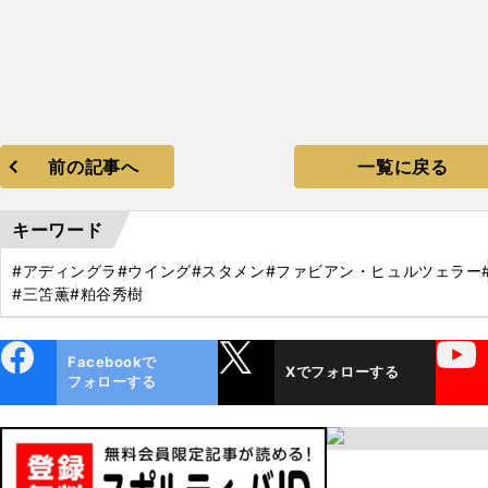
前の記事へ
一覧に戻る
キーワード
#アディングラ
#ウイング
#スタメン
#ファビアン・ヒュルツェラー
#三笘薫
#粕谷秀樹
ebo
X
YouTube
Facebookで
Xでフォローする
ok
フォローする