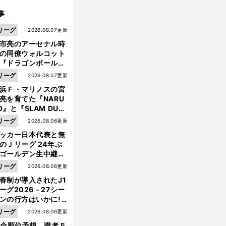
事
リーグ
2026.08.07更新
市亮のアーセナル時
の同僚ウォルコット
『ドラゴンボール』
大好き ポドルスキは
リーグ
2026.08.07更新
向小次郎に憧れてい
浜Ｆ・マリノスの宮
亮を育てた『NARU
O』と『SLAM DUN
』 中京大中京の同
リーグ
2026.08.06更新
生・木原龍一は"ジ
ッカー日本代表と無
ンプ係"だった
のＪリーグ 24年ぶ
ゴールデン生中継の
幕戦でヘタな試合は
リーグ
2026.08.06更新
せられない
春制が導入されたJ1
ーグ2026－27シー
ンの行方はいかに!?
５人の識者が全順位
リーグ
2026.08.06更新
大胆予想
1全順位予想 識者５