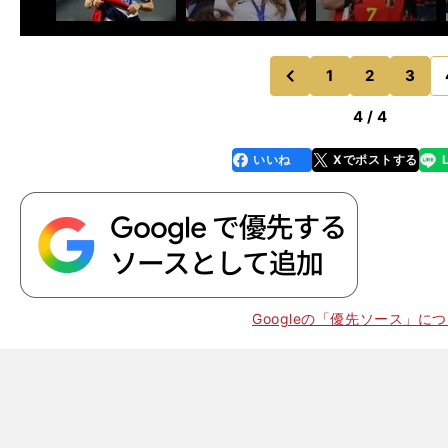
1
2
3
のページへ
前
4 / 4
いいね
Xでポストする
line
faceboo
x
k
Googleの「優先ソース」に