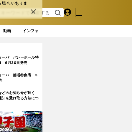
る場合がありま
マイペ
閉じ
検索
メニュ
ー
る
す
ジ
る
動画
インフォ
」林陵平×下田恒幸が熱く語る！
4ページ目
ィーバ バレーボール特
.4 6月30日発売
ィーバ 部活特集号 3
売
などのお知らせが届く
通知を受け取る方法につ