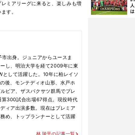
レミアリーグに来ると、楽しみも増
人
は
います。
に
と
王子市出身。ジュニアからユースま
ーし、明治大学を経て2009年に東
Wとして活躍した。10年に柏レイソ
その後、モンテディオ山形、水戸ホ
ゼルビア、ザスパクサツ群馬でプレ
算300試合出場67得点。現役時代
メディア出演多数。現在はプレミア
を務め、トップランナーとして活躍
林 陵平の記事一覧