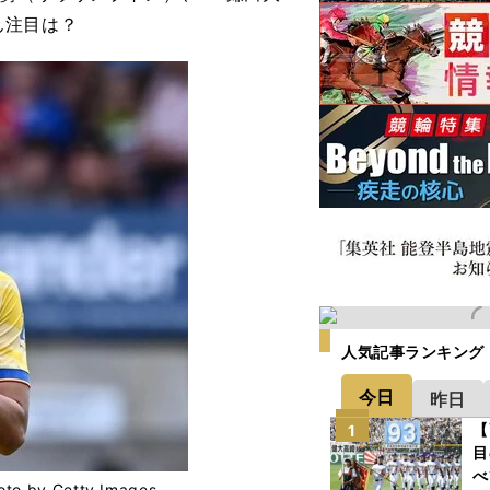
ん注目は？
人気記事ランキング
今日
昨日
【
1
目
べ
 Getty Images