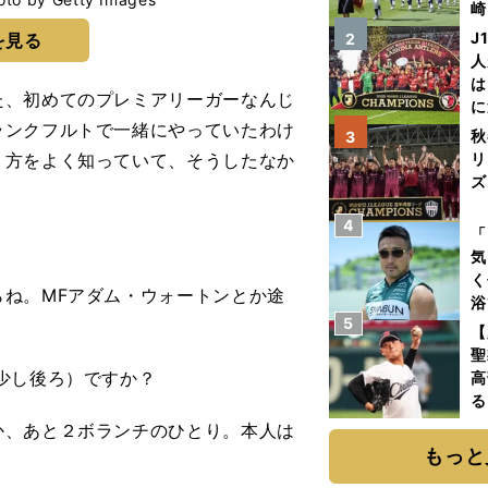
崎
「
J
を見る
2
て
人
は
、初めてのプレミアリーガーなんじ
に
ランクフルトで一緒にやっていたわけ
と
秋
3
り方をよく知っていて、そうしたなか
リ
ズ
4
を
「
気
く
ね。MFアダム・ウォートンとか途
浴
5
太
【
ァ
聖
少し後ろ）ですか？
高
る
ト
、あと２ボランチのひとり。本人は
く
もっと