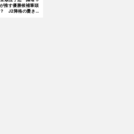
が推す優勝候補筆頭
？ J2降格の憂き目
遭いそうな３クラブ
は？
パ
、