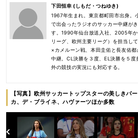
下田恒幸 (しもだ・つねゆき)
1967年生まれ。東京都町田市出身
で出会ったラジオのサッカー中継が
す。
1990
年仙台放送入社、
2005
年か
リーグ、欧州主要リーグ）を担当し
×
カメルーン戦、本田圭佑と長友佑都
中継。
CL
決勝を３度、
EL
決勝を５度
外の競技の実況にも対応する。
【写真】欧州サッカートップスターの美しきパー
カ、デ・ブライネ、ハヴァーツほか多数
へ
次