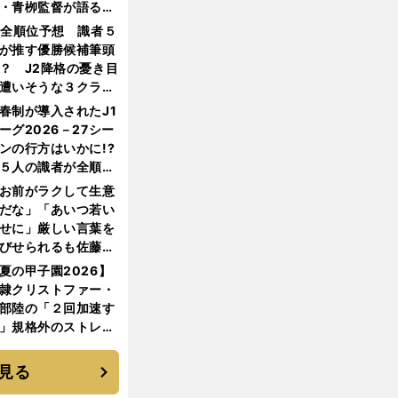
・青栁監督が語る
機動破壊」はこうし
1全順位予想 識者５
生まれた
が推す優勝候補筆頭
？ J2降格の憂き目
遭いそうな３クラブ
は？
春制が導入されたJ1
ーグ2026－27シー
ンの行方はいかに!?
５人の識者が全順位
大胆予想
お前がラクして生意
だな」「あいつ若い
せに」厳しい言葉を
びせられるも佐藤慎
郎が貫いた誇りとフ
夏の甲子園2026】
ンへの思い
隷クリストファー・
部陸の「２回加速す
」規格外のストレー
 それでもプロではな
大学進学を選ぶ理由
見る