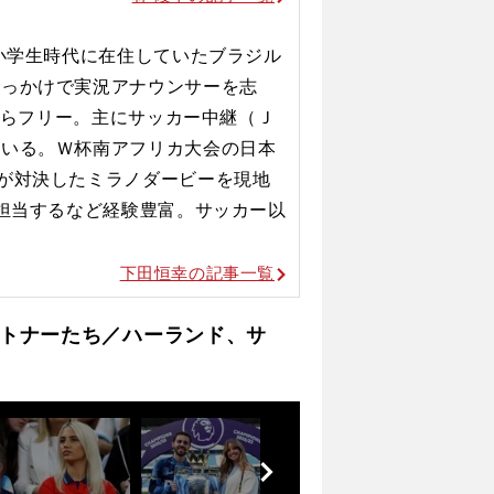
。小学生時代に在住していたブラジル
きっかけで実況アナウンサーを志
らフリー。主にサッカー中継（Ｊ
ている。Ｗ杯南アフリカ大会の日本
が対決したミラノダービーを現地
担当するなど経験豊富。サッカー以
下田恒幸の記事一覧
トナーたち／ハーランド、サ
前
へ