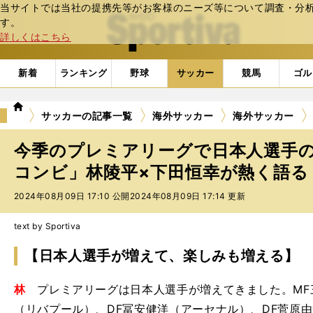
当サイトでは当社の提携先等がお客様のニーズ等について調査・分析し
web Sportiva (webスポルティーバ)
す。
詳しくはこちら
新着
ランキング
野球
サッカー
競馬
ゴル
we
サッカーの記事一覧
海外サッカー
海外サッカー
b
ス
今季のプレミアリーグで日本人選手の
ポ
ル
コンビ」林陵平×下田恒幸が熱く語る！
テ
2024年08月09日 17:10 公開
2024年08月09日 17:14 更新
ィ
ー
バ
text by Sportiva
【日本人選手が増えて、楽しみも増える】
林
プレミアリーグは日本人選手が増えてきました。MF
（リバプール）、DF冨安健洋（アーセナル）、DF菅原