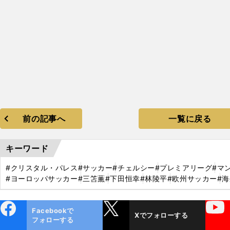
前の記事へ
一覧に戻る
キーワード
#クリスタル・パレス
#サッカー
#チェルシー
#プレミアリーグ
#マ
#ヨーロッパサッカー
#三笘薫
#下田恒幸
#林陵平
#欧州サッカー
#
ebo
X
YouTube
Facebookで
Xでフォローする
ok
フォローする