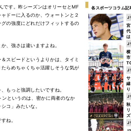
んです。昨シーズンはオリーセとMF
各スポーツコラム記
シャドーに入るのか、ウォートンと２
J
ーグの強度にどれだけフィットするの
宮
代
は
が
J
か、強さは違いますよね。
日
横
た
市
＆スピードというよりかは、タイミ
T
きたらめちゃくちゃ活躍しそうな気が
K
J
級
サ
ャ
縁
り
、もっと強調したいですね。
開
J
トンというのは、密かに両者のなか
見
秋
ラシコ」みたいな。
リ
ズ
ですね。
J
を
J