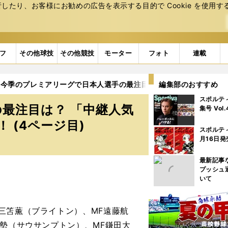
たり、お客様にお勧めの広告を表⽰する⽬的で Cookie を使⽤す
フ
その他球技
その他競技
モーター
フォト
連載
今季のプレミアリーグで日本人選手の最注目は？ 「中継人気コンビ
編集部のおすすめ
スポルテ
最注目は？ 「中継人気
集号 Vol
 (4ページ目)
スポルテ
月16日発
最新記事
プッシュ
いて
三笘薫（ブライトン）、MF遠藤航
由勢（サウサンプトン）、MF鎌田大