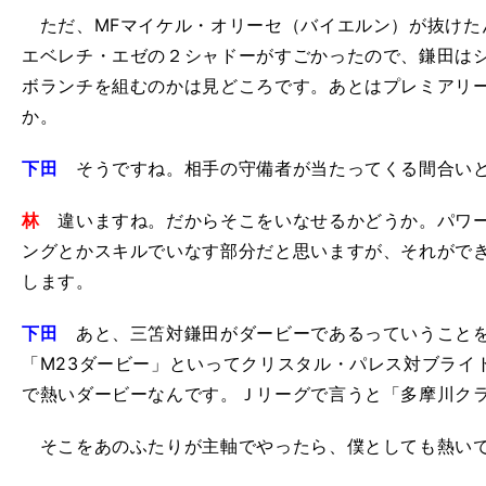
ただ、MFマイケル・オリーセ（バイエルン）が抜けた
エベレチ・エゼの２シャドーがすごかったので、鎌田は
ボランチを組むのかは見どころです。あとはプレミアリ
か。
下田
そうですね。相手の守備者が当たってくる間合いと
林
違いますね。だからそこをいなせるかどうか。パワー
ングとかスキルでいなす部分だと思いますが、それがで
します。
下田
あと、三笘対鎌田がダービーであるっていうことを
「M23ダービー」といってクリスタル・パレス対ブライ
で熱いダービーなんです。Ｊリーグで言うと「多摩川ク
そこをあのふたりが主軸でやったら、僕としても熱い