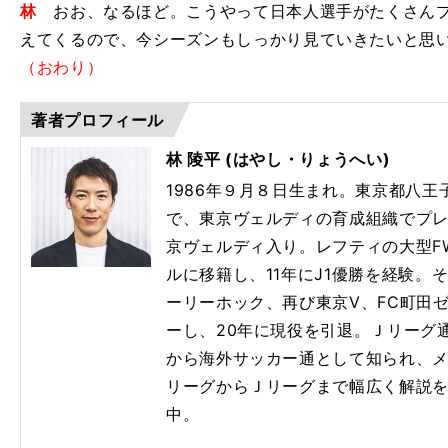
林
おお、なるほど。こうやって日本人選手がたくさんプ
えてくるので、今シーズンもしっかり見ていきたいと思
（おわり）
著者プロフィール
林 陵平 (はやし・りょうへい)
1986年９月８日生まれ。東京都八
で、東京ヴェルディの育成組織でプレ
京ヴェルディ入り。レフティの大型F
ルに移籍し、11年にJ1優勝を経験。
ーリーホック、再び東京Ⅴ、FC町田
ーし、20年に現役を引退。Ｊリーグ通
から海外サッカー通として知られ、
リーグからＪリーグまで幅広く解説
中。