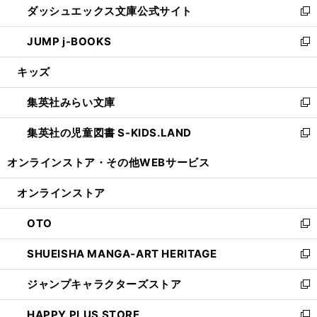
ダッシュエックス文庫公式サイト
く
ド
ィ
い
新
ウ
ン
ウ
し
JUMP j-BOOKS
で
ド
ィ
い
新
開
ウ
ン
ウ
し
キッズ
く
で
ド
ィ
い
開
ウ
ン
ウ
集英社みらい文庫
く
で
ド
ィ
新
開
ウ
ン
し
集英社の児童図書 S-KIDS.LAND
く
で
ド
い
新
開
ウ
ウ
し
オンラインストア・
その他WEBサービス
く
で
ィ
い
開
ン
ウ
オンラインストア
く
ド
ィ
ウ
ン
OTO
で
ド
新
開
ウ
し
SHUEISHA MANGA-ART HERITAGE
く
で
い
新
開
ウ
し
ジャンプキャラクターズストア
く
ィ
い
新
ン
ウ
し
HAPPY PLUS STORE
ド
ィ
い