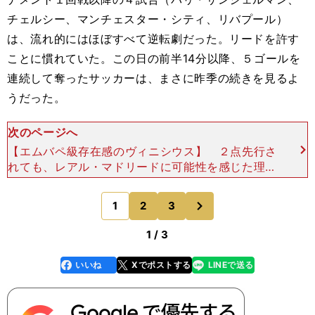
チェルシー、マンチェスター・シティ、リバプール）
は、流れ的にはほぼすべて逆転劇だった。リードを許す
ことに慣れていた。この日の前半14分以降、５ゴールを
連続して奪ったサッカーは、まさに昨季の続きを見るよ
うだった。
次のページへ
【エムバペ級存在感のヴィニシウス】 ２点先行さ
れても、レアル・マドリードに可能性を感じた理由
はもうひとつに、ヴィニシウス・ジュニオールにリ
バプールが手を焼いていたことがある。左ウイング
次
1
2
3
のページへ
を務めるブラジ
1 / 3
いいね
Xでポストする
LINEで送る
line
faceboo
x
k