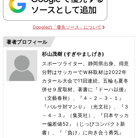
Googleの「優先ソース」について
著者プロフィール
杉山茂樹 (すぎやましげき)
スポーツライター。静岡県出身。得意
分野はサッカーでＷ杯取材は2022年
カタール大会で11回連続。五輪も夏冬
併せ９度取材。著書に『ドーハ以後』
（文藝春秋）、『４－２－３－１』
『バルサ対マンＵ』（光文社）、『３
－４－３』（集英社）、『日本サッカ
ー偏差値52』（じっぴコンパクト新
書）、『「負け」に向き合う勇気』