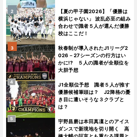
【夏の甲子園2026】「優勝は
2
横浜じゃない」 波乱必至の組み
合わせで識者５人が選んだ優勝
校はここだ！
秋春制が導入されたJ1リーグ2
3
026－27シーズンの行方はい
かに!? ５人の識者が全順位を
大胆予想
4
J1全順位予想 識者５人が推す
優勝候補筆頭は？ J2降格の憂
き目に遭いそうな３クラブと
は？
5
宇野昌磨は本田真凜とのアイス
ダンスで新境地を切り開く 高
橋大輔の証言とも重なる課題と