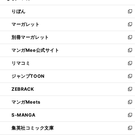
開
ウ
ン
ウ
りぼん
く
で
ド
ィ
新
開
ウ
ン
し
マーガレット
く
で
ド
い
新
開
ウ
ウ
し
別冊マーガレット
く
で
ィ
い
新
開
ン
ウ
し
マンガMee公式サイト
く
ド
ィ
い
新
ウ
ン
ウ
し
リマコミ
で
ド
ィ
い
新
開
ウ
ン
ウ
し
ジャンプTOON
く
で
ド
ィ
い
新
開
ウ
ン
ウ
し
ZEBRACK
く
で
ド
ィ
い
新
開
ウ
ン
ウ
し
マンガMeets
く
で
ド
ィ
い
新
開
ウ
ン
ウ
し
S-MANGA
く
で
ド
ィ
い
新
開
ウ
ン
ウ
し
集英社コミック文庫
く
で
ド
ィ
い
新
開
ウ
ン