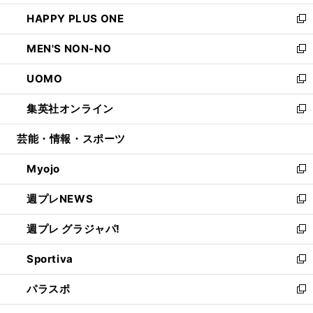
開
ウ
ン
ウ
し
HAPPY PLUS ONE
く
で
ド
ィ
い
新
開
ウ
ン
ウ
し
MEN'S NON-NO
く
で
ド
ィ
い
新
開
ウ
ン
ウ
し
UOMO
く
で
ド
ィ
い
新
開
ウ
ン
ウ
し
集英社オンライン
く
で
ド
ィ
い
新
開
ウ
ン
ウ
し
芸能・情報・スポーツ
く
で
ド
ィ
い
開
ウ
ン
ウ
Myojo
く
で
ド
ィ
新
開
ウ
ン
し
週プレNEWS
く
で
ド
い
新
開
ウ
ウ
し
週プレ グラジャパ!
く
で
ィ
い
新
開
ン
ウ
し
Sportiva
く
ド
ィ
い
新
ウ
ン
ウ
し
パラスポ
で
ド
ィ
い
新
開
ウ
ン
ウ
し