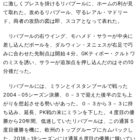
に激しくプレスを掛けるリバプールに、ホームの利が見
て取れた。攻めるリバプール、守るレアル・マドリー
ド。両者の攻防の図は即、スコアとなって表れた。
リバプールの右ウイング、モハメド・サラーが中央に
差し込んだボールを、ダルウィン・ヌニェスが右足で巧
みに合わせた先制点は開始４分。GKティボー・クルトワ
のミスを誘い、サラーが追加点を押し込んだのはその10
分後だった。
リバプールには、ミランとイスタンブールで戦った
2004－05シーズン決勝、０－３で迎えた後半の立ち上
がりを想起させる勢いがあった。０－３から３－３に持
ち込み、延長、PK戦の末にミランを下した。４度目の優
勝から20年間、低迷していたリバプールは、この通算５
度目優勝を機に、欧州のトップグループにカムバックし
た。2018－19シーズンには通算６度目の優勝に輝いてい