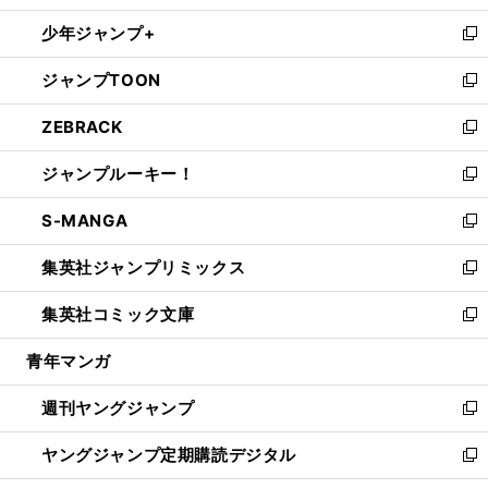
ウ
ン
ウ
し
少年ジャンプ+
で
ド
ィ
い
新
開
ウ
ン
ウ
し
ジャンプTOON
く
で
ド
ィ
い
新
開
ウ
ン
ウ
し
ZEBRACK
く
で
ド
ィ
い
新
開
ウ
ン
ウ
し
ジャンプルーキー！
く
で
ド
ィ
い
新
開
ウ
ン
ウ
し
S-MANGA
く
で
ド
ィ
い
新
開
ウ
ン
ウ
し
集英社ジャンプリミックス
く
で
ド
ィ
い
新
開
ウ
ン
ウ
し
集英社コミック文庫
く
で
ド
ィ
い
新
開
ウ
ン
ウ
し
青年マンガ
く
で
ド
ィ
い
開
ウ
ン
ウ
週刊ヤングジャンプ
く
で
ド
ィ
新
開
ウ
ン
し
ヤングジャンプ定期購読デジタル
く
で
ド
い
新
開
ウ
ウ
し