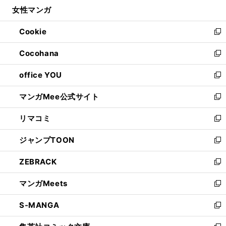
ウ
し
女性マンガ
く
で
ド
ィ
い
開
ウ
ン
ウ
Cookie
く
で
ド
ィ
新
開
ウ
ン
し
Cocohana
く
で
ド
い
新
開
ウ
ウ
し
office YOU
く
で
ィ
い
新
開
ン
ウ
し
マンガMee公式サイト
く
ド
ィ
い
新
ウ
ン
ウ
し
リマコミ
で
ド
ィ
い
新
開
ウ
ン
ウ
し
ジャンプTOON
く
で
ド
ィ
い
新
開
ウ
ン
ウ
し
ZEBRACK
く
で
ド
ィ
い
新
開
ウ
ン
ウ
し
マンガMeets
く
で
ド
ィ
い
新
開
ウ
ン
ウ
し
S-MANGA
く
で
ド
ィ
い
新
開
ウ
ン
ウ
し