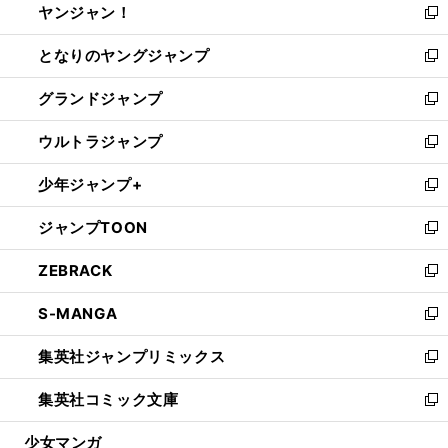
ヤンジャン！
く
で
ィ
い
新
開
ン
ウ
し
となりのヤングジャンプ
く
ド
ィ
い
新
ウ
ン
ウ
し
グランドジャンプ
で
ド
ィ
い
新
開
ウ
ン
ウ
し
ウルトラジャンプ
く
で
ド
ィ
い
新
開
ウ
ン
ウ
し
少年ジャンプ+
く
で
ド
ィ
い
新
開
ウ
ン
ウ
し
ジャンプTOON
く
で
ド
ィ
い
新
開
ウ
ン
ウ
し
ZEBRACK
く
で
ド
ィ
い
新
開
ウ
ン
ウ
し
S-MANGA
く
で
ド
ィ
い
新
開
ウ
ン
ウ
し
集英社ジャンプリミックス
く
で
ド
ィ
い
新
開
ウ
ン
ウ
し
集英社コミック文庫
く
で
ド
ィ
い
新
開
ウ
ン
ウ
し
少女マンガ
く
で
ド
ィ
い