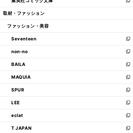
集英社コミック文庫
く
で
ド
ィ
い
新
開
ウ
ン
ウ
し
取材・ファッション
く
で
ド
ィ
い
開
ウ
ン
ウ
ファッション・美容
く
で
ド
ィ
開
ウ
ン
Seventeen
く
で
ド
新
開
ウ
し
non-no
く
で
い
新
開
ウ
し
BAILA
く
ィ
い
新
ン
ウ
し
MAQUIA
ド
ィ
い
新
ウ
ン
ウ
し
SPUR
で
ド
ィ
い
新
開
ウ
ン
ウ
し
LEE
く
で
ド
ィ
い
新
開
ウ
ン
ウ
し
eclat
く
で
ド
ィ
い
新
開
ウ
ン
ウ
し
T JAPAN
く
で
ド
ィ
い
新