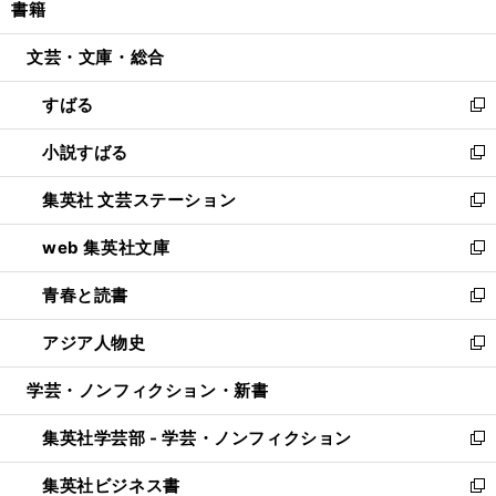
書籍
く
で
ド
ィ
い
開
ウ
ン
ウ
文芸・文庫・総合
く
で
ド
ィ
開
ウ
ン
すばる
く
で
ド
新
開
ウ
し
小説すばる
く
で
い
新
開
ウ
し
集英社 文芸ステーション
く
ィ
い
新
ン
ウ
し
web 集英社文庫
ド
ィ
い
新
ウ
ン
ウ
し
青春と読書
で
ド
ィ
い
新
開
ウ
ン
ウ
し
アジア人物史
く
で
ド
ィ
い
新
開
ウ
ン
ウ
し
学芸・ノンフィクション・新書
く
で
ド
ィ
い
開
ウ
ン
ウ
集英社学芸部 - 学芸・ノンフィクション
く
で
ド
ィ
新
開
ウ
ン
し
集英社ビジネス書
く
で
ド
い
新