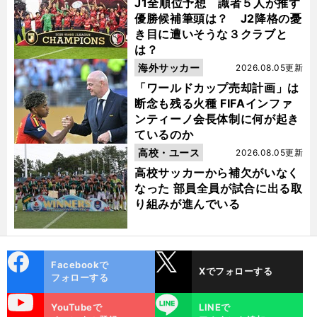
J1全順位予想 識者５人が推す
優勝候補筆頭は？ J2降格の憂
き目に遭いそうな３クラブと
は？
海外サッカー
2026.08.05更新
「ワールドカップ売却計画」は
断念も残る火種 FIFAインファ
ンティーノ会長体制に何が起き
ているのか
高校・ユース
2026.08.05更新
高校サッカーから補欠がいなく
なった 部員全員が試合に出る取
り組みが進んでいる
cebo
X
Facebookで
Xでフォローする
ok
フォローする
uTube
LINE
YouTubeで
LINEで