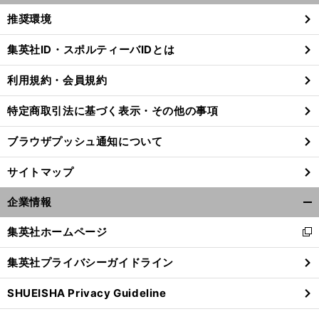
く/
推奨環境
閉
じ
集英社ID・スポルティーバIDとは
る
利用規約・会員規約
特定商取引法に基づく表示・その他の事項
ブラウザプッシュ通知について
サイトマップ
企業情報
開
く/
集英社ホームページ
新
閉
し
じ
集英社プライバシーガイドライン
い
る
ウ
SHUEISHA Privacy Guideline
ィ
ン