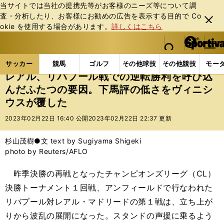
当サイトでは当社の提携先等がお客様のニーズ等について調
査・分析したり、お客様にお勧めの広告を表⽰する⽬的で Co
閉じ
okie を使⽤する場合があります。
詳しくはこちら
る
マイペ
web Sportiva (webスポルティーバ)
検索
メニュ
we
ー
サッカーの記事一覧
海外サッカー
海外サッカー
b
ジ
サッカー
競馬
ゴルフ
その他球技
その他競技
モー
ス
レアル、リバプール戦での逆転勝利を呼び込
ポ
んだふたつの要因。下馬評の低さをヴィニシ
ル
ウスが覆した
テ
ィ
2023年02月22日 16:40 公開
2023年02月22日 22:37 更新
ー
バ
杉山茂樹●文 text by Sugiyama Shigeki
photo by Reuters/AFLO
昨季決勝の再戦となったチャンピオンズリーグ（CL）
決勝トーナメント１回戦、アンフィールドで行なわれた
リバプール対レアル・マドリードの第１戦は、立ち上が
りから波乱の展開になった。スタンドの声援に乗るよう