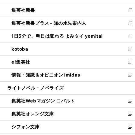
開
ウ
ウ
し
集英社新書
く
で
ィ
い
新
開
ン
ウ
し
集英社新書プラス - 知の水先案内人
く
ド
ィ
い
新
ウ
ン
ウ
し
1日5分で、明日は変わる よみタイ yomitai
で
ド
ィ
い
新
開
ウ
ン
ウ
し
kotoba
く
で
ド
ィ
い
新
開
ウ
ン
ウ
し
e!集英社
く
で
ド
ィ
い
新
開
ウ
ン
ウ
し
情報・知識＆オピニオン imidas
く
で
ド
ィ
い
新
開
ウ
ン
ウ
し
ライトノベル・ノベライズ
く
で
ド
ィ
い
開
ウ
ン
ウ
集英社Webマガジン コバルト
く
で
ド
ィ
新
開
ウ
ン
し
集英社オレンジ文庫
く
で
ド
い
新
開
ウ
ウ
し
シフォン文庫
く
で
ィ
い
新
開
ン
ウ
し