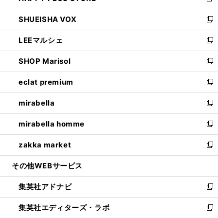
新
ウ
ン
ウ
し
SHUEISHA VOX
で
ド
ィ
い
新
開
ウ
ン
ウ
し
LEEマルシェ
く
で
ド
ィ
い
新
開
ウ
ン
ウ
し
SHOP Marisol
く
で
ド
ィ
い
新
開
ウ
ン
ウ
し
eclat premium
く
で
ド
ィ
い
新
開
ウ
ン
ウ
し
mirabella
く
で
ド
ィ
い
新
開
ウ
ン
ウ
し
mirabella homme
く
で
ド
ィ
い
新
開
ウ
ン
ウ
し
zakka market
く
で
ド
ィ
い
新
開
ウ
ン
ウ
し
その他WEBサービス
く
で
ド
ィ
い
開
ウ
ン
ウ
集英社アドナビ
く
で
ド
ィ
新
開
ウ
ン
し
集英社エディターズ・ラボ
く
で
ド
い
新
開