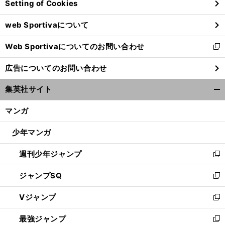
Setting of Cookies
ド
ウ
web Sportivaについて
で
開
Web Sportivaについてのお問い合わせ
く
新
し
広告についてのお問い合わせ
い
ウ
集英社サイト
ィ
開
ン
く/
マンガ
ド
閉
ウ
じ
少年マンガ
で
る
開
週刊少年ジャンプ
く
新
し
ジャンプSQ
い
新
ウ
し
Vジャンプ
ィ
い
新
ン
ウ
し
最強ジャンプ
ド
ィ
い
新