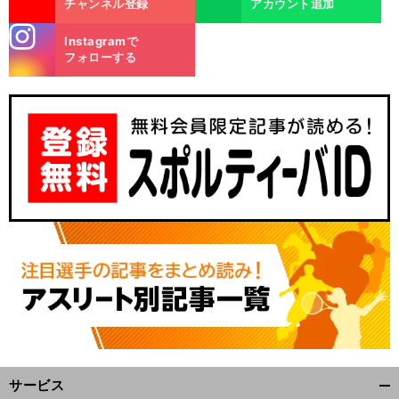
チャンネル登録
アカウント追加
stagra
Instagramで
m
フォローする
・
。
前
へ
サービス
開