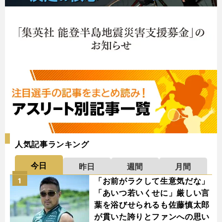
人気記事ランキング
今日
昨日
週間
月間
「お前がラクして生意気だな」
1
「あいつ若いくせに」厳しい言
葉を浴びせられるも佐藤慎太郎
が貫いた誇りとファンへの思い