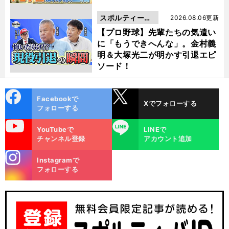
スポルティーバ
2026.08.06更新
動画
【プロ野球】先輩たちの気遣い
に「もうできへんな」。金村義
明＆大塚光二が明かす引退エピ
ソード！
cebo
X
Facebookで
Xでフォローする
ok
フォローする
uTube
LINE
YouTubeで
LINEで
チャンネル登録
アカウント追加
stagra
Instagramで
m
フォローする