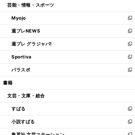
芸能・情報・スポーツ
く
で
ド
ィ
い
開
ウ
ン
ウ
Myojo
く
で
ド
ィ
新
開
ウ
ン
し
週プレNEWS
く
で
ド
い
新
開
ウ
ウ
し
週プレ グラジャパ!
く
で
ィ
い
新
開
ン
ウ
し
Sportiva
く
ド
ィ
い
新
ウ
ン
ウ
し
パラスポ
で
ド
ィ
い
新
開
ウ
ン
ウ
し
書籍
く
で
ド
ィ
い
開
ウ
ン
ウ
文芸・文庫・総合
く
で
ド
ィ
開
ウ
ン
すばる
く
で
ド
新
開
ウ
し
小説すばる
く
で
い
新
開
ウ
し
集英社 文芸ステーション
く