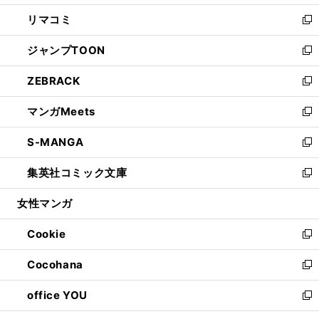
ウ
ン
ウ
し
リマコミ
で
ド
ィ
い
新
開
ウ
ン
ウ
し
ジャンプTOON
く
で
ド
ィ
い
新
開
ウ
ン
ウ
し
ZEBRACK
く
で
ド
ィ
い
新
開
ウ
ン
ウ
し
マンガMeets
く
で
ド
ィ
い
新
開
ウ
ン
ウ
し
S-MANGA
く
で
ド
ィ
い
新
開
ウ
ン
ウ
し
集英社コミック文庫
く
で
ド
ィ
い
新
開
ウ
ン
ウ
し
女性マンガ
く
で
ド
ィ
い
開
ウ
ン
ウ
Cookie
く
で
ド
ィ
新
開
ウ
ン
し
Cocohana
く
で
ド
い
新
開
ウ
ウ
し
office YOU
く
で
ィ
い
新
開
ン
ウ
し