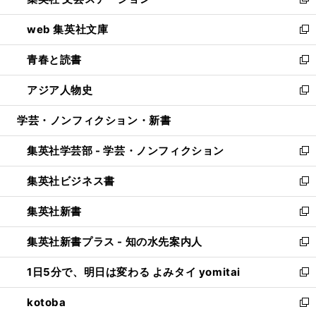
ィ
い
新
ン
ウ
し
web 集英社文庫
ド
ィ
い
新
ウ
ン
ウ
し
青春と読書
で
ド
ィ
い
新
開
ウ
ン
ウ
し
アジア人物史
く
で
ド
ィ
い
新
開
ウ
ン
ウ
し
学芸・ノンフィクション・新書
く
で
ド
ィ
い
開
ウ
ン
ウ
集英社学芸部 - 学芸・ノンフィクション
く
で
ド
ィ
新
開
ウ
ン
し
集英社ビジネス書
く
で
ド
い
新
開
ウ
ウ
し
集英社新書
く
で
ィ
い
新
開
ン
ウ
し
集英社新書プラス - 知の水先案内人
く
ド
ィ
い
新
ウ
ン
ウ
し
1日5分で、明日は変わる よみタイ yomitai
で
ド
ィ
い
新
開
ウ
ン
ウ
し
kotoba
く
で
ド
ィ
い
新