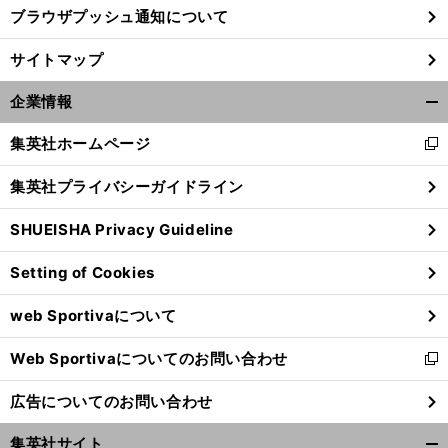
ブラウザプッシュ通知について
サイトマップ
企業情報
開
く/
集英社ホームページ
新
閉
し
じ
集英社プライバシーガイドライン
い
る
ウ
SHUEISHA Privacy Guideline
ィ
ン
Setting of Cookies
ド
ウ
web Sportivaについて
で
開
Web Sportivaについてのお問い合わせ
く
新
し
広告についてのお問い合わせ
い
ウ
集英社サイト
ィ