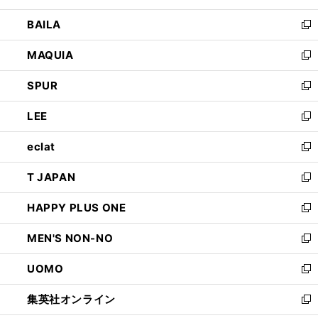
開
ウ
し
BAILA
く
ィ
い
新
ン
ウ
し
MAQUIA
ド
ィ
い
新
ウ
ン
ウ
し
SPUR
で
ド
ィ
い
新
開
ウ
ン
ウ
し
LEE
く
で
ド
ィ
い
新
開
ウ
ン
ウ
し
eclat
く
で
ド
ィ
い
新
開
ウ
ン
ウ
し
T JAPAN
く
で
ド
ィ
い
新
開
ウ
ン
ウ
し
HAPPY PLUS ONE
く
で
ド
ィ
い
新
開
ウ
ン
ウ
し
MEN'S NON-NO
く
で
ド
ィ
い
新
開
ウ
ン
ウ
し
UOMO
く
で
ド
ィ
い
新
開
ウ
ン
ウ
し
集英社オンライン
く
で
ド
ィ
い
新
開
ウ
ン
ウ
し