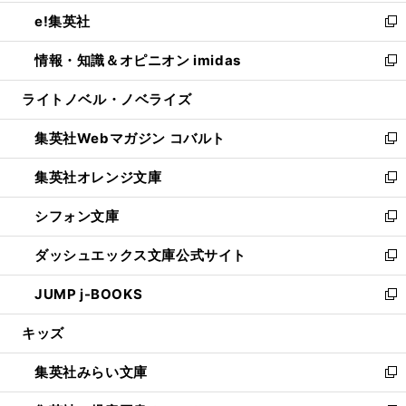
開
ウ
ン
ウ
し
e!集英社
く
で
ド
ィ
い
新
開
ウ
ン
ウ
し
情報・知識＆オピニオン imidas
く
で
ド
ィ
い
新
開
ウ
ン
ウ
し
ライトノベル・ノベライズ
く
で
ド
ィ
い
開
ウ
ン
ウ
集英社Webマガジン コバルト
く
で
ド
ィ
新
開
ウ
ン
し
集英社オレンジ文庫
く
で
ド
い
新
開
ウ
ウ
し
シフォン文庫
く
で
ィ
い
新
開
ン
ウ
し
ダッシュエックス文庫公式サイト
く
ド
ィ
い
新
ウ
ン
ウ
し
JUMP j-BOOKS
で
ド
ィ
い
新
開
ウ
ン
ウ
し
キッズ
く
で
ド
ィ
い
開
ウ
ン
ウ
集英社みらい文庫
く
で
ド
ィ
新
開
ウ
ン
し