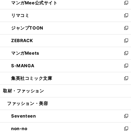
マンガMee公式サイト
く
ド
ィ
い
新
ウ
ン
ウ
し
リマコミ
で
ド
ィ
い
新
開
ウ
ン
ウ
し
ジャンプTOON
く
で
ド
ィ
い
新
開
ウ
ン
ウ
し
ZEBRACK
く
で
ド
ィ
い
新
開
ウ
ン
ウ
し
マンガMeets
く
で
ド
ィ
い
新
開
ウ
ン
ウ
し
S-MANGA
く
で
ド
ィ
い
新
開
ウ
ン
ウ
し
集英社コミック文庫
く
で
ド
ィ
い
新
開
ウ
ン
ウ
し
取材・ファッション
く
で
ド
ィ
い
開
ウ
ン
ウ
ファッション・美容
く
で
ド
ィ
開
ウ
ン
Seventeen
く
で
ド
新
開
ウ
し
non-no
く
で
い
新