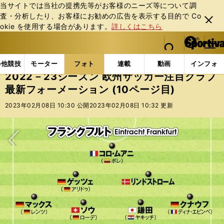
当サイトでは当社の提携先等がお客様のニーズ等について調
査・分析したり、お客様にお勧めの広告を表⽰する⽬的で Co
閉じ
okie を使⽤する場合があります。
詳しくはこちら
る
マイペ
web Sportiva (webスポルティーバ)
検索
メニュ
we
ー
フォトギャラリー
コラムフォト
2022－23シーズ
b
ジ
の他競技
モーター
フォト
連載
動画
インフォ
ス
2022－23シーズン 欧州サッカー注目クラブ
ポ
最新フォーメーション (10ページ目)
ル
テ
2023年02月08日 10:30 公開
2023年02月08日 10:32 更新
ィ
ー
バ
次へ