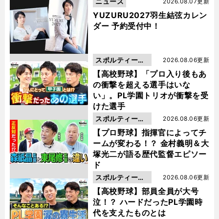
ニュース
2026.08.07更新
YUZURU2027羽生結弦カレン
ダー 予約受付中！
スポルティーバ
2026.08.06更新
動画
【高校野球】「プロ入り後もあ
の衝撃を超える選手はいな
い」。PL学園トリオが衝撃を受
けた選手
スポルティーバ
2026.08.06更新
動画
【プロ野球】指揮官によってチ
ームが変わる！？ 金村義明＆大
塚光二が語る歴代監督エピソー
ド
スポルティーバ
2026.08.06更新
動画
【高校野球】部員全員が大号
泣！？ ハードだったPL学園時
代を支えたものとは