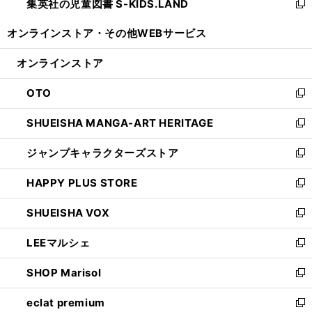
集英社の児童図書 S-KIDS.LAND
く
で
ド
い
新
開
ウ
ウ
し
オンラインストア・
その他WEBサービス
く
で
ィ
い
開
ン
ウ
オンラインストア
く
ド
ィ
ウ
ン
OTO
で
ド
新
開
ウ
し
SHUEISHA MANGA-ART HERITAGE
く
で
い
新
開
ウ
し
ジャンプキャラクターズストア
く
ィ
い
新
ン
ウ
し
HAPPY PLUS STORE
ド
ィ
い
新
ウ
ン
ウ
し
SHUEISHA VOX
で
ド
ィ
い
新
開
ウ
ン
ウ
し
LEEマルシェ
く
で
ド
ィ
い
新
開
ウ
ン
ウ
し
SHOP Marisol
く
で
ド
ィ
い
新
開
ウ
ン
ウ
し
eclat premium
く
で
ド
ィ
い
新