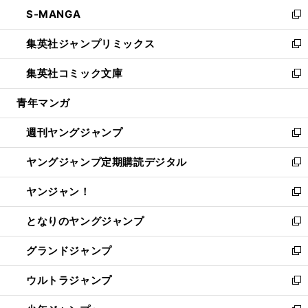
ン
ウ
し
S-MANGA
く
で
ド
ィ
い
新
開
ウ
ン
ウ
し
集英社ジャンプリミックス
く
で
ド
ィ
い
新
開
ウ
ン
ウ
し
集英社コミック文庫
く
で
ド
ィ
い
新
開
ウ
ン
ウ
し
青年マンガ
く
で
ド
ィ
い
開
ウ
ン
ウ
週刊ヤングジャンプ
く
で
ド
ィ
新
開
ウ
ン
し
ヤングジャンプ定期購読デジタル
く
で
ド
い
新
開
ウ
ウ
し
ヤンジャン！
く
で
ィ
い
新
開
ン
ウ
し
となりのヤングジャンプ
く
ド
ィ
い
新
ウ
ン
ウ
し
グランドジャンプ
で
ド
ィ
い
新
開
ウ
ン
ウ
し
ウルトラジャンプ
く
で
ド
ィ
い
新
開
ウ
ン
ウ
し