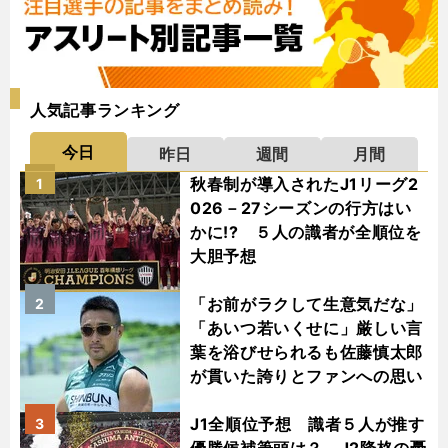
人気記事ランキング
今日
昨日
週間
月間
秋春制が導入されたJ1リーグ2
1
026－27シーズンの行方はい
かに!? ５人の識者が全順位を
大胆予想
「お前がラクして生意気だな」
2
「あいつ若いくせに」厳しい言
葉を浴びせられるも佐藤慎太郎
が貫いた誇りとファンへの思い
J1全順位予想 識者５人が推す
3
優勝候補筆頭は？ J2降格の憂