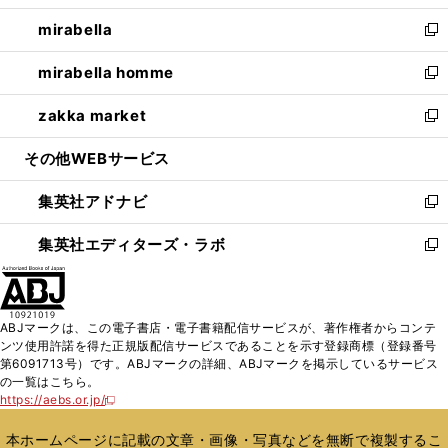
開
ウ
ン
ウ
し
mirabella
く
で
ド
ィ
い
新
開
ウ
ン
ウ
し
mirabella homme
く
で
ド
ィ
い
新
開
ウ
ン
ウ
し
zakka market
く
で
ド
ィ
い
新
開
ウ
ン
ウ
し
その他WEBサービス
く
で
ド
ィ
い
開
ウ
ン
ウ
集英社アドナビ
く
で
ド
ィ
新
開
ウ
ン
し
集英社エディターズ・ラボ
く
で
ド
い
新
開
ウ
ウ
し
く
で
ィ
い
開
ン
ウ
ABJマークは、この電子書店・電子書籍配信サービスが、著作権者からコンテ
く
ド
ィ
ンツ使用許諾を得た正規版配信サービスであることを示す登録商標（登録番号
ウ
ン
第6091713号）です。ABJマークの詳細、ABJマークを掲示しているサービス
で
ド
の一覧はこちら。
開
ウ
https://aebs.or.jp/
新
く
で
し
い
開
本ホームページに記載の文章・画像・写真などを無断で複製するこ