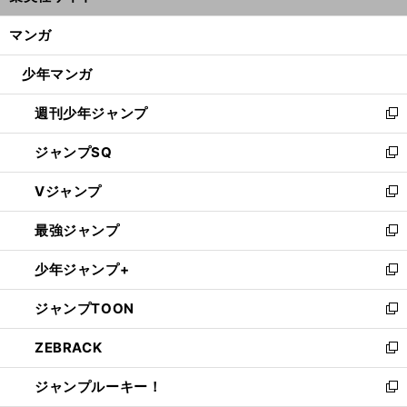
開
ン
く/
マンガ
ド
閉
ウ
じ
少年マンガ
で
る
開
週刊少年ジャンプ
く
新
し
ジャンプSQ
い
新
ウ
し
Vジャンプ
ィ
い
新
ン
ウ
し
最強ジャンプ
ド
ィ
い
新
ウ
ン
ウ
し
少年ジャンプ+
で
ド
ィ
い
新
開
ウ
ン
ウ
し
ジャンプTOON
く
で
ド
ィ
い
新
開
ウ
ン
ウ
し
ZEBRACK
く
で
ド
ィ
い
新
開
ウ
ン
ウ
し
ジャンプルーキー！
く
で
ド
ィ
い
新
開
ウ