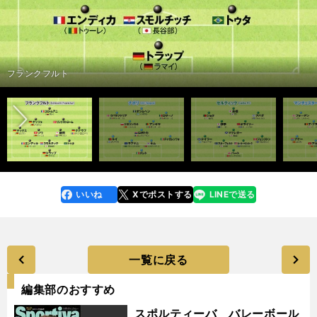
前へ
フランクフルト
いいね
Xでポストする
LINEで送る
line
faceboo
x
k
一覧に戻る
編集部のおすすめ
スポルティーバ バレーボール