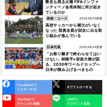
断念も残る火種 FIFAインファ
ンティーノ会長体制に何が起き
ているのか
高校・ユース
2026.08.05更新
高校サッカーから補欠がいなく
なった 部員全員が試合に出る取
り組みが進んでいる
日本代表
2026.08.04更新
「お祭り騒ぎで終わらせてはい
けない」林陵平×岩政大樹が語
る、2030年ワールドカップへ
日本が積み上げるべきもの
cebo
X
Facebookで
Xでフォローする
ok
フォローする
uTube
LINE
YouTubeで
LINEで
チャンネル登録
アカウント追加