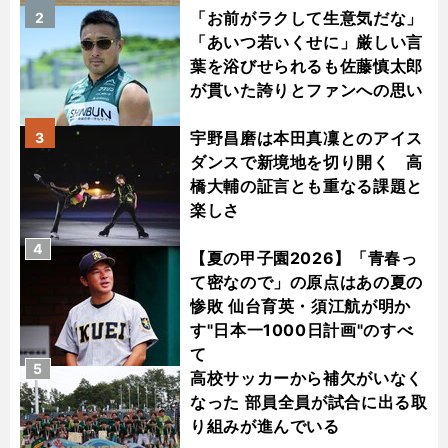
「お前がラクして生意気だな」
2
「あいつ若いくせに」厳しい言
葉を浴びせられるも佐藤慎太郎
が貫いた誇りとファンへの思い
宇野昌磨は本田真凜とのアイス
3
ダンスで新境地を切り開く 高
橋大輔の証言とも重なる課題と
楽しさ
4
【夏の甲子園2026】「青春っ
て密なので」の原点はあの夏の
惨敗 仙台育英・須江航が明か
す"日本一1000日計画"のすべ
て
5
高校サッカーから補欠がいなく
なった 部員全員が試合に出る取
り組みが進んでいる