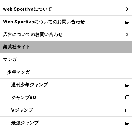
ウ
web Sportivaについて
で
開
Web Sportivaについてのお問い合わせ
く
新
し
広告についてのお問い合わせ
い
ウ
集英社サイト
ィ
開
ン
く/
マンガ
ド
閉
ウ
じ
少年マンガ
で
る
開
週刊少年ジャンプ
く
新
し
ジャンプSQ
い
新
ウ
し
Vジャンプ
ィ
い
新
ン
ウ
し
最強ジャンプ
ド
ィ
い
新
ウ
ン
ウ
し