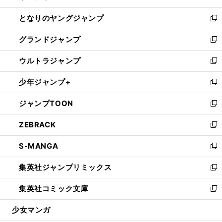
開
ン
ウ
し
となりのヤングジャンプ
く
ド
ィ
い
新
ウ
ン
ウ
し
グランドジャンプ
で
ド
ィ
い
新
開
ウ
ン
ウ
し
ウルトラジャンプ
く
で
ド
ィ
い
新
開
ウ
ン
ウ
し
少年ジャンプ+
く
で
ド
ィ
い
新
開
ウ
ン
ウ
し
ジャンプTOON
く
で
ド
ィ
い
新
開
ウ
ン
ウ
し
ZEBRACK
く
で
ド
ィ
い
新
開
ウ
ン
ウ
し
S-MANGA
く
で
ド
ィ
い
新
開
ウ
ン
ウ
し
集英社ジャンプリミックス
く
で
ド
ィ
い
新
開
ウ
ン
ウ
し
集英社コミック文庫
く
で
ド
ィ
い
新
開
ウ
ン
ウ
し
少女マンガ
く
で
ド
ィ
い
開
ウ
ン
ウ