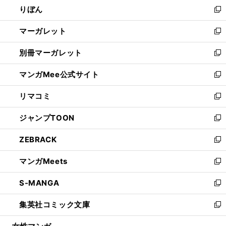
りぼん
く
で
ド
ィ
新
開
ウ
ン
し
マーガレット
く
で
ド
い
新
開
ウ
ウ
し
別冊マーガレット
く
で
ィ
い
新
開
ン
ウ
し
マンガMee公式サイト
く
ド
ィ
い
新
ウ
ン
ウ
し
リマコミ
で
ド
ィ
い
新
開
ウ
ン
ウ
し
ジャンプTOON
く
で
ド
ィ
い
新
開
ウ
ン
ウ
し
ZEBRACK
く
で
ド
ィ
い
新
開
ウ
ン
ウ
し
マンガMeets
く
で
ド
ィ
い
新
開
ウ
ン
ウ
し
S-MANGA
く
で
ド
ィ
い
新
開
ウ
ン
ウ
し
集英社コミック文庫
く
で
ド
ィ
い
新
開
ウ
ン
ウ
し
く