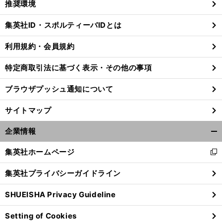
推奨環境
閉
じ
集英社ID・スポルティーバIDとは
る
利用規約・会員規約
、
。
前
特定商取引法に基づく表示・その他の事項
へ
ブラウザプッシュ通知について
サイトマップ
企業情報
開
く/
集英社ホームページ
新
閉
し
じ
集英社プライバシーガイドライン
い
る
ウ
SHUEISHA Privacy Guideline
ィ
ン
Setting of Cookies
ド