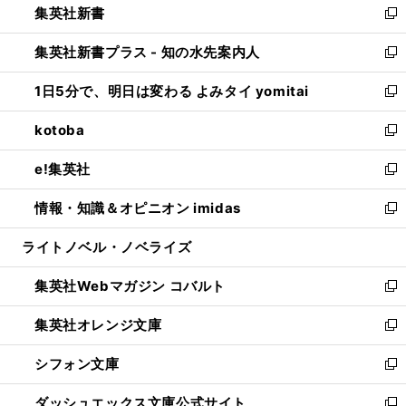
集英社新書
く
で
ィ
い
新
開
ン
ウ
し
集英社新書プラス - 知の水先案内人
く
ド
ィ
い
新
ウ
ン
ウ
し
1日5分で、明日は変わる よみタイ yomitai
で
ド
ィ
い
新
開
ウ
ン
ウ
し
kotoba
く
で
ド
ィ
い
新
開
ウ
ン
ウ
し
e!集英社
く
で
ド
ィ
い
新
開
ウ
ン
ウ
し
情報・知識＆オピニオン imidas
く
で
ド
ィ
い
新
開
ウ
ン
ウ
し
ライトノベル・ノベライズ
く
で
ド
ィ
い
開
ウ
ン
ウ
集英社Webマガジン コバルト
く
で
ド
ィ
新
開
ウ
ン
し
集英社オレンジ文庫
く
で
ド
い
新
開
ウ
ウ
し
シフォン文庫
く
で
ィ
い
新
開
ン
ウ
し
ダッシュエックス文庫公式サイト
く
ド
ィ
い