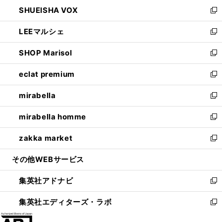
ン
ウ
し
SHUEISHA VOX
で
ド
ィ
い
新
開
ウ
ン
ウ
し
LEEマルシェ
く
で
ド
ィ
い
新
開
ウ
ン
ウ
し
SHOP Marisol
く
で
ド
ィ
い
新
開
ウ
ン
ウ
し
eclat premium
く
で
ド
ィ
い
新
開
ウ
ン
ウ
し
mirabella
く
で
ド
ィ
い
新
開
ウ
ン
ウ
し
mirabella homme
く
で
ド
ィ
い
新
開
ウ
ン
ウ
し
zakka market
く
で
ド
ィ
い
新
開
ウ
ン
ウ
し
その他WEBサービス
く
で
ド
ィ
い
開
ウ
ン
ウ
集英社アドナビ
く
で
ド
ィ
新
開
ウ
ン
し
集英社エディターズ・ラボ
く
で
ド
い
新
開
ウ
ウ
し