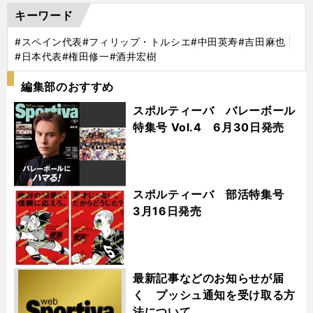
キーワード
#スペイン代表
#フィリップ・トルシエ
#中田英寿
#吉田麻也
#日本代表
#権田修一
#酒井宏樹
編集部のおすすめ
スポルティーバ バレーボール
特集号 Vol.4 6月30日発売
スポルティーバ 部活特集号
3月16日発売
最新記事などのお知らせが届
く プッシュ通知を受け取る方
法について