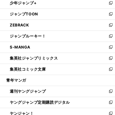
少年ジャンプ+
で
ド
ィ
い
新
開
ウ
ン
ウ
し
ジャンプTOON
く
で
ド
ィ
い
新
開
ウ
ン
ウ
し
ZEBRACK
く
で
ド
ィ
い
新
開
ウ
ン
ウ
し
ジャンプルーキー！
く
で
ド
ィ
い
新
開
ウ
ン
ウ
し
S-MANGA
く
で
ド
ィ
い
新
開
ウ
ン
ウ
し
集英社ジャンプリミックス
く
で
ド
ィ
い
新
開
ウ
ン
ウ
し
集英社コミック文庫
く
で
ド
ィ
い
新
開
ウ
ン
ウ
し
青年マンガ
く
で
ド
ィ
い
開
ウ
ン
ウ
週刊ヤングジャンプ
く
で
ド
ィ
新
開
ウ
ン
し
ヤングジャンプ定期購読デジタル
く
で
ド
い
新
開
ウ
ウ
し
ヤンジャン！
く
で
ィ
い
新