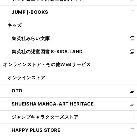
新
ウ
ン
ウ
し
JUMP j-BOOKS
で
ド
ィ
い
新
開
ウ
ン
ウ
し
キッズ
く
で
ド
ィ
い
開
ウ
ン
ウ
集英社みらい文庫
く
で
ド
ィ
新
開
ウ
ン
し
集英社の児童図書 S-KIDS.LAND
く
で
ド
い
新
開
ウ
ウ
し
オンラインストア・
その他WEBサービス
く
で
ィ
い
開
ン
ウ
オンラインストア
く
ド
ィ
ウ
ン
OTO
で
ド
新
開
ウ
し
SHUEISHA MANGA-ART HERITAGE
く
で
い
新
開
ウ
し
ジャンプキャラクターズストア
く
ィ
い
新
ン
ウ
し
HAPPY PLUS STORE
ド
ィ
い
新
ウ