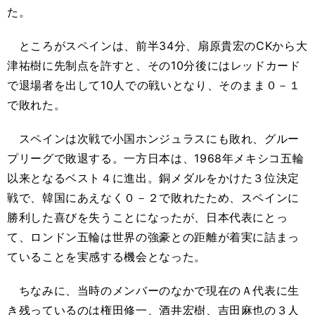
た。
ところがスペインは、前半34分、扇原貴宏のCKから大
津祐樹に先制点を許すと、その10分後にはレッドカード
で退場者を出して10人での戦いとなり、そのまま０－１
で敗れた。
スペインは次戦で小国ホンジュラスにも敗れ、グルー
プリーグで敗退する。一方日本は、1968年メキシコ五輪
以来となるベスト４に進出。銅メダルをかけた３位決定
戦で、韓国にあえなく０－２で敗れたため、スペインに
勝利した喜びを失うことになったが、日本代表にとっ
て、ロンドン五輪は世界の強豪との距離が着実に詰まっ
ていることを実感する機会となった。
ちなみに、当時のメンバーのなかで現在のＡ代表に生
き残っているのは権田修一、酒井宏樹、吉田麻也の３人