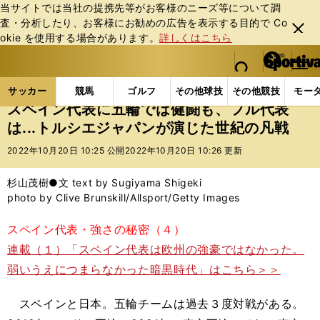
当サイトでは当社の提携先等がお客様のニーズ等について調
査・分析したり、お客様にお勧めの広告を表⽰する⽬的で Co
閉じ
okie を使⽤する場合があります。
詳しくはこちら
る
マイペ
web Sportiva (webスポルティーバ)
検索
メニュ
we
ー
サッカーの記事一覧
海外サッカー
海外サッカー
b
ジ
サッカー
競馬
ゴルフ
その他球技
その他競技
モー
ス
スペイン代表に五輪では健闘も、フル代表
ポ
は...トルシエジャパンが演じた世紀の凡戦
ル
テ
2022年10月20日 10:25 公開
2022年10月20日 10:26 更新
ィ
ー
杉山茂樹●文 text by Sugiyama Shigeki
バ
photo by Clive Brunskill/Allsport/Getty Images
スペイン代表・強さの秘密（４）
連載（１）「スペイン代表は欧州の強豪ではなかった。
弱いうえにつまらなかった暗黒時代」はこちら＞＞
スペインと日本。五輪チームは過去３度対戦がある。