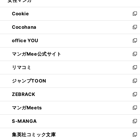
女性マンガ
で
ド
ィ
い
開
ウ
ン
ウ
Cookie
く
で
ド
ィ
新
開
ウ
ン
し
Cocohana
く
で
ド
い
新
開
ウ
ウ
し
office YOU
く
で
ィ
い
新
開
ン
ウ
し
マンガMee公式サイト
く
ド
ィ
い
新
ウ
ン
ウ
し
リマコミ
で
ド
ィ
い
新
開
ウ
ン
ウ
し
ジャンプTOON
く
で
ド
ィ
い
新
開
ウ
ン
ウ
し
ZEBRACK
く
で
ド
ィ
い
新
開
ウ
ン
ウ
し
マンガMeets
く
で
ド
ィ
い
新
開
ウ
ン
ウ
し
S-MANGA
く
で
ド
ィ
い
新
開
ウ
ン
ウ
し
集英社コミック文庫
く
で
ド
ィ
い
新