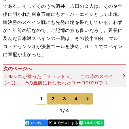
である。そしてそのうち酒井、吉田の２人は、その９年
後に開かれた東京五輪にもオーバーエイジとして出場。
準決勝のスペイン戦にも先発出場を果たしている。わず
か１年前の話なので、ご記憶の方も多いだろう。延長に
及んだ日本対スペインの一戦は、その後半10分、マル
コ・アセンシオが決勝ゴールを決め、０－１でスペイン
に軍配が上がった。
次のページへ
トルシエが採った「フラット５」 この時のスペイ
ンには、その直前に行なわれたユーロ2020でベス
ト４入りしたＡ代表のメンバーが６人（ウナイ・シ
モン、パウ・トーレス、ダニ・オルモ、エリック・
次
1
2
3
4
のページへ
ガルシア、ペ
1 / 4
いいね
Xでポストする
LINEで送る
line
faceboo
x
k