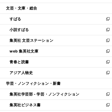
開
ウ
ン
ウ
文芸・文庫・総合
く
で
ド
ィ
開
ウ
ン
すばる
く
で
ド
新
開
ウ
し
小説すばる
く
で
い
新
開
ウ
し
集英社 文芸ステーション
く
ィ
い
新
ン
ウ
し
web 集英社文庫
ド
ィ
い
新
ウ
ン
ウ
し
青春と読書
で
ド
ィ
い
新
開
ウ
ン
ウ
し
アジア人物史
く
で
ド
ィ
い
新
開
ウ
ン
ウ
し
学芸・ノンフィクション・新書
く
で
ド
ィ
い
開
ウ
ン
ウ
集英社学芸部 - 学芸・ノンフィクション
く
で
ド
ィ
新
開
ウ
ン
し
集英社ビジネス書
く
で
ド
い
新
開
ウ
ウ
し