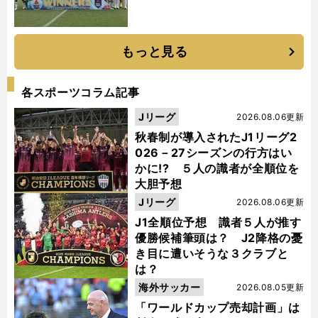
もっと見る
各スポーツコラム記事
Jリーグ
2026.08.06更新
秋春制が導入されたJ1リーグ2
026－27シーズンの行方はい
かに!? ５人の識者が全順位を
大胆予想
Jリーグ
2026.08.06更新
J1全順位予想 識者５人が推す
優勝候補筆頭は？ J2降格の憂
き目に遭いそうな３クラブと
は？
海外サッカー
2026.08.05更新
「ワールドカップ売却計画」は