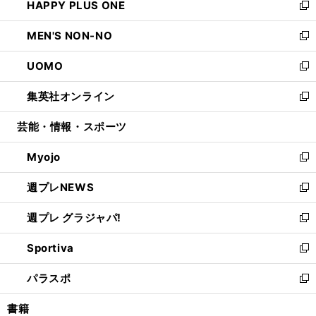
HAPPY PLUS ONE
く
で
ド
ィ
い
新
開
ウ
ン
ウ
し
MEN'S NON-NO
く
で
ド
ィ
い
新
開
ウ
ン
ウ
し
UOMO
く
で
ド
ィ
い
新
開
ウ
ン
ウ
し
集英社オンライン
く
で
ド
ィ
い
新
開
ウ
ン
ウ
し
芸能・情報・スポーツ
く
で
ド
ィ
い
開
ウ
ン
ウ
Myojo
く
で
ド
ィ
新
開
ウ
ン
し
週プレNEWS
く
で
ド
い
新
開
ウ
ウ
し
週プレ グラジャパ!
く
で
ィ
い
新
開
ン
ウ
し
Sportiva
く
ド
ィ
い
新
ウ
ン
ウ
し
パラスポ
で
ド
ィ
い
新
開
ウ
ン
ウ
し
書籍
く
で
ド
ィ
い