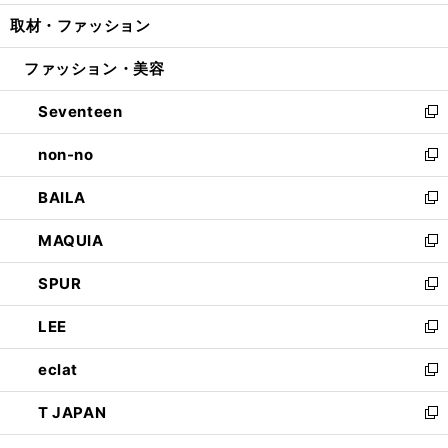
開
ウ
ン
ウ
し
取材・ファッション
く
で
ド
ィ
い
開
ウ
ン
ウ
ファッション・美容
く
で
ド
ィ
開
ウ
ン
Seventeen
く
で
ド
新
開
ウ
し
non-no
く
で
い
新
開
ウ
し
BAILA
く
ィ
い
新
ン
ウ
し
MAQUIA
ド
ィ
い
新
ウ
ン
ウ
し
SPUR
で
ド
ィ
い
新
開
ウ
ン
ウ
し
LEE
く
で
ド
ィ
い
新
開
ウ
ン
ウ
し
eclat
く
で
ド
ィ
い
新
開
ウ
ン
ウ
し
T JAPAN
く
で
ド
ィ
い
新
開
ウ
ン
ウ
し