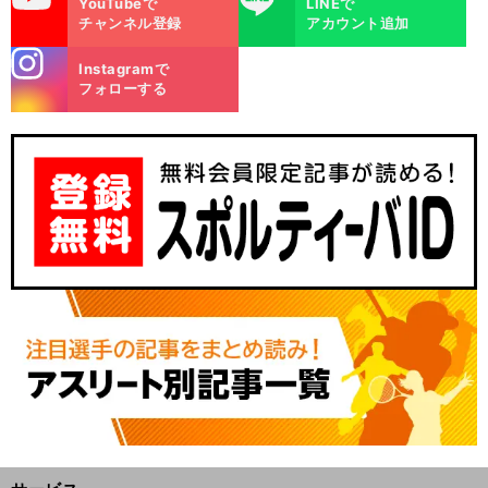
YouTubeで
LINEで
チャンネル登録
アカウント追加
stagra
Instagramで
m
フォローする