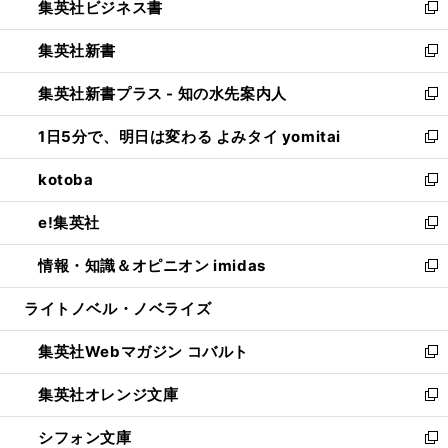
集英社ビジネス書
く
で
ド
い
新
開
ウ
ウ
し
集英社新書
く
で
ィ
い
新
開
ン
ウ
し
集英社新書プラス - 知の水先案内人
く
ド
ィ
い
新
ウ
ン
ウ
し
1日5分で、明日は変わる よみタイ yomitai
で
ド
ィ
い
新
開
ウ
ン
ウ
し
kotoba
く
で
ド
ィ
い
新
開
ウ
ン
ウ
し
e!集英社
く
で
ド
ィ
い
新
開
ウ
ン
ウ
し
情報・知識＆オピニオン imidas
く
で
ド
ィ
い
新
開
ウ
ン
ウ
し
ライトノベル・ノベライズ
く
で
ド
ィ
い
開
ウ
ン
ウ
集英社Webマガジン コバルト
く
で
ド
ィ
新
開
ウ
ン
し
集英社オレンジ文庫
く
で
ド
い
新
開
ウ
ウ
し
シフォン文庫
く
で
ィ
い
新