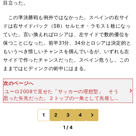
目立った。
この準決勝戦も例外ではなかった。スペインの右サイ
ドは右サイドバック（SB）セルヒオ・ラモス１枚になっ
ていた。言い換えればロシアは、左サイドで数的優位を
保つことになった。前半31分、34分とロシアは決定的と
もいうべき惜しいチャンスを掴んでいるが、いずれも左
サイドで作ったチャンスだった。スペイン危うし。この
ままではヒディンクの術中にはまる。
次のページへ
ユーロ2008で見せた「サッカーの理想型」 そう
思った矢先だった。２トップの一角として先発した
ダビド・ビジャが負傷し、退場を余儀なくされたの
は。交代で投入されたのはセスク・ファブレガスだ
次
1
2
3
4
のページへ
った。中盤選
1 / 4