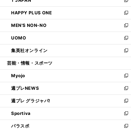
T JAPAN
で
ド
ィ
い
新
開
ウ
ン
ウ
し
HAPPY PLUS ONE
く
で
ド
ィ
い
新
開
ウ
ン
ウ
し
MEN'S NON-NO
く
で
ド
ィ
い
新
開
ウ
ン
ウ
し
UOMO
く
で
ド
ィ
い
新
開
ウ
ン
ウ
し
集英社オンライン
く
で
ド
ィ
い
新
開
ウ
ン
ウ
し
芸能・情報・スポーツ
く
で
ド
ィ
い
開
ウ
ン
ウ
Myojo
く
で
ド
ィ
新
開
ウ
ン
し
週プレNEWS
く
で
ド
い
新
開
ウ
ウ
し
週プレ グラジャパ!
く
で
ィ
い
新
開
ン
ウ
し
Sportiva
く
ド
ィ
い
新
ウ
ン
ウ
し
パラスポ
で
ド
ィ
い
新