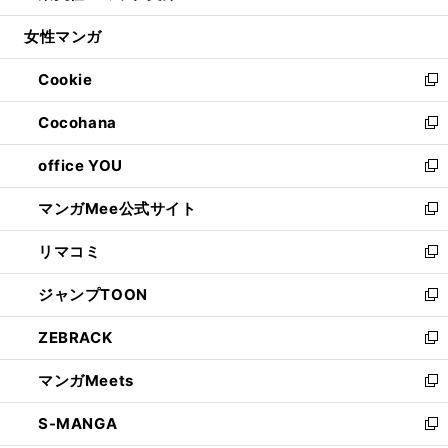
開
ウ
ン
ウ
し
女性マンガ
く
で
ド
ィ
い
開
ウ
ン
ウ
Cookie
く
で
ド
ィ
新
開
ウ
ン
し
Cocohana
く
で
ド
い
新
開
ウ
ウ
し
office YOU
く
で
ィ
い
新
開
ン
ウ
し
マンガMee公式サイト
く
ド
ィ
い
新
ウ
ン
ウ
し
リマコミ
で
ド
ィ
い
新
開
ウ
ン
ウ
し
ジャンプTOON
く
で
ド
ィ
い
新
開
ウ
ン
ウ
し
ZEBRACK
く
で
ド
ィ
い
新
開
ウ
ン
ウ
し
マンガMeets
く
で
ド
ィ
い
新
開
ウ
ン
ウ
し
S-MANGA
く
で
ド
ィ
い
新
開
ウ
ン
ウ