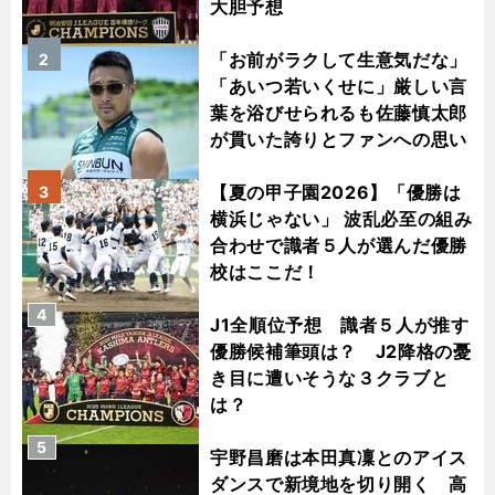
大胆予想
「お前がラクして生意気だな」
2
「あいつ若いくせに」厳しい言
葉を浴びせられるも佐藤慎太郎
が貫いた誇りとファンへの思い
【夏の甲子園2026】「優勝は
3
横浜じゃない」 波乱必至の組み
合わせで識者５人が選んだ優勝
校はここだ！
4
J1全順位予想 識者５人が推す
優勝候補筆頭は？ J2降格の憂
き目に遭いそうな３クラブと
は？
5
宇野昌磨は本田真凜とのアイス
ダンスで新境地を切り開く 高