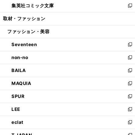
し
集英社コミック文庫
く
で
ド
ィ
い
新
開
ウ
ン
ウ
し
取材・ファッション
く
で
ド
ィ
い
開
ウ
ン
ウ
ファッション・美容
く
で
ド
ィ
開
ウ
ン
Seventeen
く
で
ド
新
開
ウ
し
non-no
く
で
い
新
開
ウ
し
BAILA
く
ィ
い
新
ン
ウ
し
MAQUIA
ド
ィ
い
新
ウ
ン
ウ
し
SPUR
で
ド
ィ
い
新
開
ウ
ン
ウ
し
LEE
く
で
ド
ィ
い
新
開
ウ
ン
ウ
し
eclat
く
で
ド
ィ
い
新
開
ウ
ン
ウ
し
く