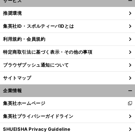
サービス
開
く/
推奨環境
閉
じ
集英社ID・スポルティーバIDとは
る
利用規約・会員規約
。
前
へ
特定商取引法に基づく表示・その他の事項
ブラウザプッシュ通知について
サイトマップ
企業情報
開
く/
集英社ホームページ
新
閉
し
じ
集英社プライバシーガイドライン
い
る
ウ
SHUEISHA Privacy Guideline
ィ