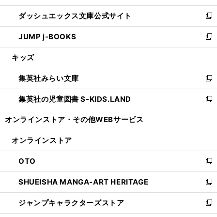
開
ン
ウ
し
ダッシュエックス文庫公式サイト
く
ド
ィ
い
新
ウ
ン
ウ
し
JUMP j-BOOKS
で
ド
ィ
い
新
開
ウ
ン
ウ
し
キッズ
く
で
ド
ィ
い
開
ウ
ン
ウ
集英社みらい文庫
く
で
ド
ィ
新
開
ウ
ン
し
集英社の児童図書 S-KIDS.LAND
く
で
ド
い
新
開
ウ
ウ
し
オンラインストア・
その他WEBサービス
く
で
ィ
い
開
ン
ウ
オンラインストア
く
ド
ィ
ウ
ン
OTO
で
ド
新
開
ウ
し
SHUEISHA MANGA-ART HERITAGE
く
で
い
新
開
ウ
し
ジャンプキャラクターズストア
く
ィ
い
新
ン
ウ
し