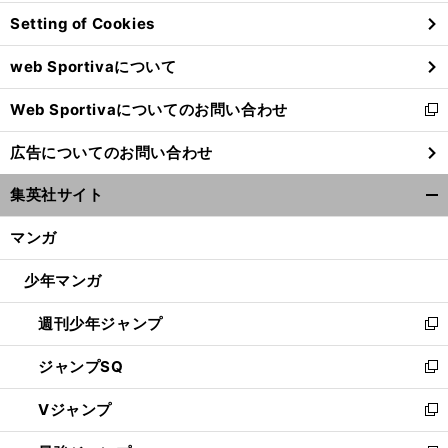
ン
Setting of Cookies
ド
ウ
web Sportivaについて
で
開
Web Sportivaについてのお問い合わせ
く
新
し
広告についてのお問い合わせ
い
ウ
集英社サイト
ィ
開
ン
く/
マンガ
ド
閉
ウ
じ
少年マンガ
で
る
開
週刊少年ジャンプ
く
新
し
ジャンプSQ
い
新
ウ
し
Vジャンプ
ィ
い
新
ン
ウ
し