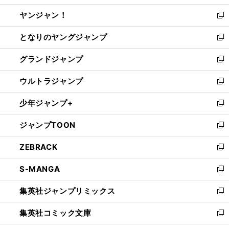
開
ウ
ウ
し
ヤンジャン！
く
で
ィ
い
新
開
ン
ウ
し
となりのヤングジャンプ
く
ド
ィ
い
新
ウ
ン
ウ
し
グランドジャンプ
で
ド
ィ
い
新
開
ウ
ン
ウ
し
ウルトラジャンプ
く
で
ド
ィ
い
新
開
ウ
ン
ウ
し
少年ジャンプ+
く
で
ド
ィ
い
新
開
ウ
ン
ウ
し
ジャンプTOON
く
で
ド
ィ
い
新
開
ウ
ン
ウ
し
ZEBRACK
く
で
ド
ィ
い
新
開
ウ
ン
ウ
し
S-MANGA
く
で
ド
ィ
い
新
開
ウ
ン
ウ
し
集英社ジャンプリミックス
く
で
ド
ィ
い
新
開
ウ
ン
ウ
し
集英社コミック文庫
く
で
ド
ィ
い
新
開
ウ
ン
ウ
し