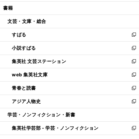
開
ウ
ン
ウ
し
書籍
く
で
ド
ィ
い
開
ウ
ン
ウ
文芸・文庫・総合
く
で
ド
ィ
開
ウ
ン
すばる
く
で
ド
新
開
ウ
し
小説すばる
く
で
い
新
開
ウ
し
集英社 文芸ステーション
く
ィ
い
新
ン
ウ
し
web 集英社文庫
ド
ィ
い
新
ウ
ン
ウ
し
青春と読書
で
ド
ィ
い
新
開
ウ
ン
ウ
し
アジア人物史
く
で
ド
ィ
い
新
開
ウ
ン
ウ
し
学芸・ノンフィクション・新書
く
で
ド
ィ
い
開
ウ
ン
ウ
集英社学芸部 - 学芸・ノンフィクション
く
で
ド
ィ
新
開
ウ
ン
し