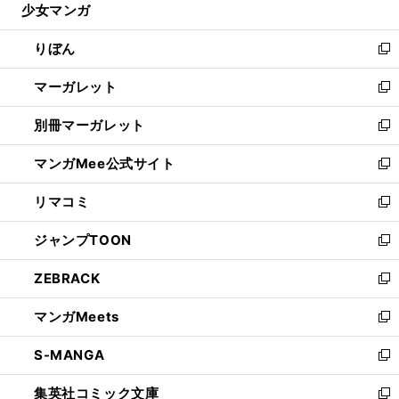
少女マンガ
く
で
ド
ィ
い
開
ウ
ン
ウ
りぼん
く
で
ド
ィ
新
開
ウ
ン
し
マーガレット
く
で
ド
い
新
開
ウ
ウ
し
別冊マーガレット
く
で
ィ
い
新
開
ン
ウ
し
マンガMee公式サイト
く
ド
ィ
い
新
ウ
ン
ウ
し
リマコミ
で
ド
ィ
い
新
開
ウ
ン
ウ
し
ジャンプTOON
く
で
ド
ィ
い
新
開
ウ
ン
ウ
し
ZEBRACK
く
で
ド
ィ
い
新
開
ウ
ン
ウ
し
マンガMeets
く
で
ド
ィ
い
新
開
ウ
ン
ウ
し
S-MANGA
く
で
ド
ィ
い
新
開
ウ
ン
ウ
し
集英社コミック文庫
く
で
ド
ィ
い
新