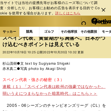
当サイトでは当社の提携先等がお客様のニーズ等について調
査・分析したり、お客様にお勧めの広告を表⽰する⽬的で Co
閉じ
okie を使⽤する場合があります。
詳しくはこちら
る
マイペ
web Sportiva (webスポルティーバ)
検索
メニュ
we
ー
サッカーの記事一覧
海外サッカー
海外サッカー
b
ジ
サッカー
競馬
ゴルフ
その他球技
その他競技
モー
ス
スペイン代表、黄金期から凋落へ。日本がつ
ポ
け込むべきポイントは見えている
ル
テ
2022年10月19日 10:25 公開
2022年10月20日 10:32 更新
ィ
ー
杉山茂樹●文 text by Sugiyama Shigeki
バ
赤木真二●写真 photo by Akagi Shinji
スペイン代表・強さの秘密（３）
連載（１）「スペイン代表は欧州の強豪ではなかった。
弱いうえにつまらなかった暗黒時代」はこちら＞＞
2005－06シーズンのチャンピオンズリーグ（CL）を