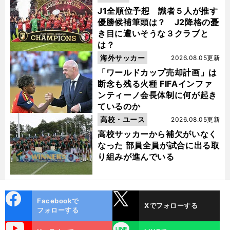
J1全順位予想 識者５人が推す
優勝候補筆頭は？ J2降格の憂
き目に遭いそうな３クラブと
は？
海外サッカー
2026.08.05更新
「ワールドカップ売却計画」は
断念も残る火種 FIFAインファ
ンティーノ会長体制に何が起き
ているのか
高校・ユース
2026.08.05更新
高校サッカーから補欠がいなく
なった 部員全員が試合に出る取
り組みが進んでいる
cebo
X
Facebookで
Xでフォローする
ok
フォローする
uTube
LINE