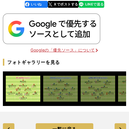
いいね
Xでポストする
LINEで送る
line
faceboo
x
k
Googleの「優先ソース」について
フォトギャラリーを見る
一覧に戻る