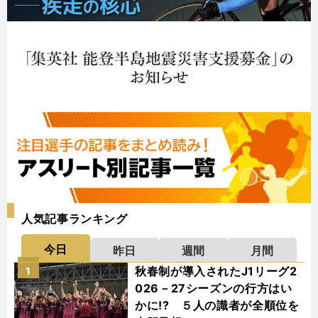
人気記事ランキング
今日
昨日
週間
月間
秋春制が導入されたJ1リーグ2
1
026－27シーズンの行方はい
かに!? ５人の識者が全順位を