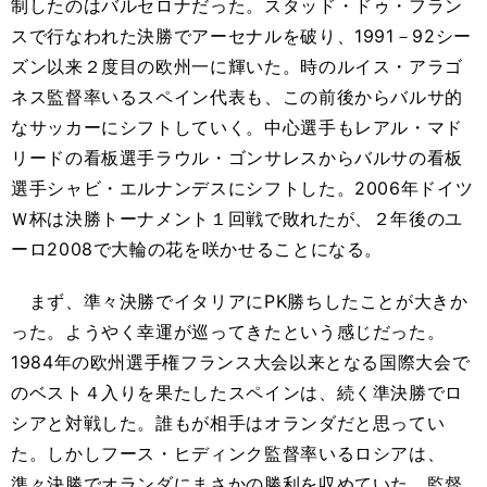
制したのはバルセロナだった。スタッド・ドゥ・フラン
スで行なわれた決勝でアーセナルを破り、1991－92シー
ズン以来２度目の欧州一に輝いた。時のルイス・アラゴ
ネス監督率いるスペイン代表も、この前後からバルサ的
なサッカーにシフトしていく。中心選手もレアル・マド
リードの看板選手ラウル・ゴンサレスからバルサの看板
選手シャビ・エルナンデスにシフトした。2006年ドイツ
Ｗ杯は決勝トーナメント１回戦で敗れたが、２年後のユ
ーロ2008で大輪の花を咲かせることになる。
まず、準々決勝でイタリアにPK勝ちしたことが大きか
った。ようやく幸運が巡ってきたという感じだった。
1984年の欧州選手権フランス大会以来となる国際大会で
のベスト４入りを果たしたスペインは、続く準決勝でロ
シアと対戦した。誰もが相手はオランダだと思ってい
た。しかしフース・ヒディンク監督率いるロシアは、
準々決勝でオランダにまさかの勝利を収めていた。監督