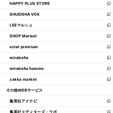
HAPPY PLUS STORE
ド
ィ
い
新
ウ
ン
ウ
し
SHUEISHA VOX
で
ド
ィ
い
新
開
ウ
ン
ウ
し
LEEマルシェ
く
で
ド
ィ
い
新
開
ウ
ン
ウ
し
SHOP Marisol
く
で
ド
ィ
い
新
開
ウ
ン
ウ
し
eclat premium
く
で
ド
ィ
い
新
開
ウ
ン
ウ
し
mirabella
く
で
ド
ィ
い
新
開
ウ
ン
ウ
し
mirabella homme
く
で
ド
ィ
い
新
開
ウ
ン
ウ
し
zakka market
く
で
ド
ィ
い
新
開
ウ
ン
ウ
し
その他WEBサービス
く
で
ド
ィ
い
開
ウ
ン
ウ
集英社アドナビ
く
で
ド
ィ
新
開
ウ
ン
し
集英社エディターズ・ラボ
く
で
ド
い
新