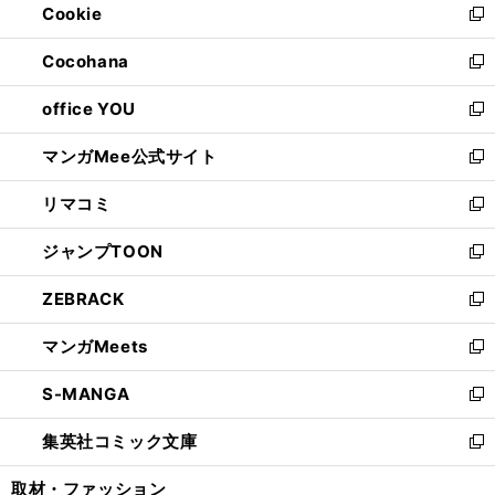
Cookie
く
で
ド
ィ
新
開
ウ
ン
し
Cocohana
く
で
ド
い
新
開
ウ
ウ
し
office YOU
く
で
ィ
い
新
開
ン
ウ
し
マンガMee公式サイト
く
ド
ィ
い
新
ウ
ン
ウ
し
リマコミ
で
ド
ィ
い
新
開
ウ
ン
ウ
し
ジャンプTOON
く
で
ド
ィ
い
新
開
ウ
ン
ウ
し
ZEBRACK
く
で
ド
ィ
い
新
開
ウ
ン
ウ
し
マンガMeets
く
で
ド
ィ
い
新
開
ウ
ン
ウ
し
S-MANGA
く
で
ド
ィ
い
新
開
ウ
ン
ウ
し
集英社コミック文庫
く
で
ド
ィ
い
新
開
ウ
ン
ウ
し
取材・ファッション
く
で
ド
ィ
い