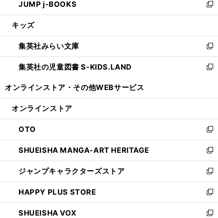
JUMP j-BOOKS
で
ド
ィ
い
新
開
ウ
ン
ウ
し
キッズ
く
で
ド
ィ
い
開
ウ
ン
ウ
集英社みらい文庫
く
で
ド
ィ
新
開
ウ
ン
し
集英社の児童図書 S-KIDS.LAND
く
で
ド
い
新
開
ウ
ウ
し
オンラインストア・
その他WEBサービス
く
で
ィ
い
開
ン
ウ
オンラインストア
く
ド
ィ
ウ
ン
OTO
で
ド
新
開
ウ
し
SHUEISHA MANGA-ART HERITAGE
く
で
い
新
開
ウ
し
ジャンプキャラクターズストア
く
ィ
い
新
ン
ウ
し
HAPPY PLUS STORE
ド
ィ
い
新
ウ
ン
ウ
し
SHUEISHA VOX
で
ド
ィ
い
新