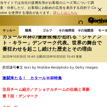
当サイトでは当社の提携先等がお客様のニーズ等について調
査・分析したり、お客様にお勧めの広告を表⽰する⽬的で Co
閉じ
okie を使⽤する場合があります。
詳しくはこちら
る
マイペ
web Sportiva (webスポルティーバ)
検索
メニュ
we
ー
サッカーの記事一覧
海外サッカー
海外サッカー
b
ジ
サッカー
競馬
ゴルフ
その他球技
その他競技
モー
ス
カタールＷ杯の優勝候補が恐れる「ジャアン
ポ
ト・キラー」デンマーク代表。世界の舞台で
ル
番狂わせを起こし続けた歴史とその理由
テ
ィ
2022年10月20日 10:40 公開
2022年10月20日 10:43 更新
ー
バ
西部謙司●文 text by Nishibe Kenji
photo by Getty Images
激闘来たる！ カタールＷ杯特集
注目チーム紹介／ナショナルチームの伝統と革新
第７回：デンマーク