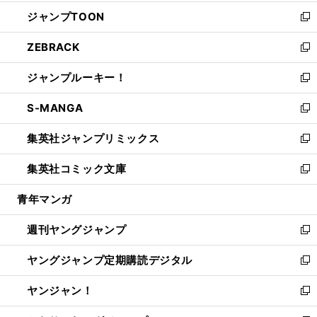
開
ウ
ン
ウ
し
ジャンプTOON
く
で
ド
ィ
い
新
開
ウ
ン
ウ
し
ZEBRACK
く
で
ド
ィ
い
新
開
ウ
ン
ウ
し
ジャンプルーキー！
く
で
ド
ィ
い
新
開
ウ
ン
ウ
し
S-MANGA
く
で
ド
ィ
い
新
開
ウ
ン
ウ
し
集英社ジャンプリミックス
く
で
ド
ィ
い
新
開
ウ
ン
ウ
し
集英社コミック文庫
く
で
ド
ィ
い
新
開
ウ
ン
ウ
し
青年マンガ
く
で
ド
ィ
い
開
ウ
ン
ウ
週刊ヤングジャンプ
く
で
ド
ィ
新
開
ウ
ン
し
ヤングジャンプ定期購読デジタル
く
で
ド
い
新
開
ウ
ウ
し
ヤンジャン！
く
で
ィ
い
新
開
ン
ウ
し