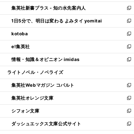
開
ン
ウ
し
集英社新書プラス - 知の水先案内人
く
ド
ィ
い
新
ウ
ン
ウ
し
1日5分で、明日は変わる よみタイ yomitai
で
ド
ィ
い
新
開
ウ
ン
ウ
し
kotoba
く
で
ド
ィ
い
新
開
ウ
ン
ウ
し
e!集英社
く
で
ド
ィ
い
新
開
ウ
ン
ウ
し
情報・知識＆オピニオン imidas
く
で
ド
ィ
い
新
開
ウ
ン
ウ
し
ライトノベル・ノベライズ
く
で
ド
ィ
い
開
ウ
ン
ウ
集英社Webマガジン コバルト
く
で
ド
ィ
新
開
ウ
ン
し
集英社オレンジ文庫
く
で
ド
い
新
開
ウ
ウ
し
シフォン文庫
く
で
ィ
い
新
開
ン
ウ
し
ダッシュエックス文庫公式サイト
く
ド
ィ
い
新
ウ
ン
ウ
し