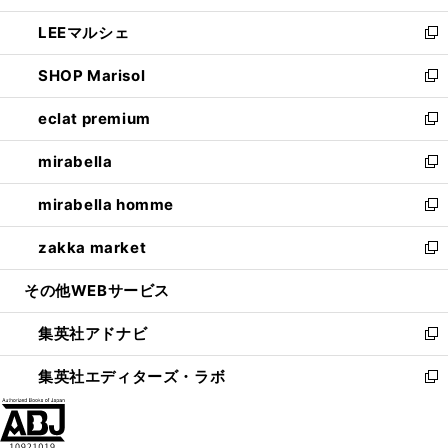
開
ウ
ン
ウ
し
LEEマルシェ
く
で
ド
ィ
い
新
開
ウ
ン
ウ
し
SHOP Marisol
く
で
ド
ィ
い
新
開
ウ
ン
ウ
し
eclat premium
く
で
ド
ィ
い
新
開
ウ
ン
ウ
し
mirabella
く
で
ド
ィ
い
新
開
ウ
ン
ウ
し
mirabella homme
く
で
ド
ィ
い
新
開
ウ
ン
ウ
し
zakka market
く
で
ド
ィ
い
新
開
ウ
ン
ウ
し
その他WEBサービス
く
で
ド
ィ
い
開
ウ
ン
ウ
集英社アドナビ
く
で
ド
ィ
新
開
ウ
ン
し
集英社エディターズ・ラボ
く
で
ド
い
新
開
ウ
ウ
し
く
で
ィ
い
開
ン
ウ