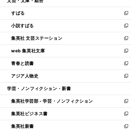
文芸・文庫・総合
く
で
ド
ィ
開
ウ
ン
すばる
く
で
ド
新
開
ウ
し
小説すばる
く
で
い
新
開
ウ
し
集英社 文芸ステーション
く
ィ
い
新
ン
ウ
し
web 集英社文庫
ド
ィ
い
新
ウ
ン
ウ
し
青春と読書
で
ド
ィ
い
新
開
ウ
ン
ウ
し
アジア人物史
く
で
ド
ィ
い
新
開
ウ
ン
ウ
し
学芸・ノンフィクション・新書
く
で
ド
ィ
い
開
ウ
ン
ウ
集英社学芸部 - 学芸・ノンフィクション
く
で
ド
ィ
新
開
ウ
ン
し
集英社ビジネス書
く
で
ド
い
新
開
ウ
ウ
し
集英社新書
く
で
ィ
い
新