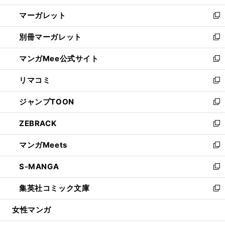
開
ウ
ン
し
マーガレット
く
で
ド
い
新
開
ウ
ウ
し
別冊マーガレット
く
で
ィ
い
新
開
ン
ウ
し
マンガMee公式サイト
く
ド
ィ
い
新
ウ
ン
ウ
し
リマコミ
で
ド
ィ
い
新
開
ウ
ン
ウ
し
ジャンプTOON
く
で
ド
ィ
い
新
開
ウ
ン
ウ
し
ZEBRACK
く
で
ド
ィ
い
新
開
ウ
ン
ウ
し
マンガMeets
く
で
ド
ィ
い
新
開
ウ
ン
ウ
し
S-MANGA
く
で
ド
ィ
い
新
開
ウ
ン
ウ
し
集英社コミック文庫
く
で
ド
ィ
い
新
開
ウ
ン
ウ
し
女性マンガ
く
で
ド
ィ
い
開
ウ
ン
ウ