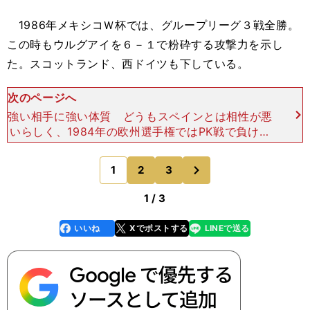
1986年メキシコＷ杯では、グループリーグ３戦全勝。
この時もウルグアイを６－１で粉砕する攻撃力を示し
た。スコットランド、西ドイツも下している。
次のページへ
強い相手に強い体質 どうもスペインとは相性が悪
いらしく、1984年の欧州選手権ではPK戦で負け、
このワールドカップでもラウンド16で対戦して、
先制しながら１－５の完敗を喫した。ちなみに199
次
1
2
3
のページへ
4年アメ
1 / 3
いいね
Xでポストする
LINEで送る
line
faceboo
x
k