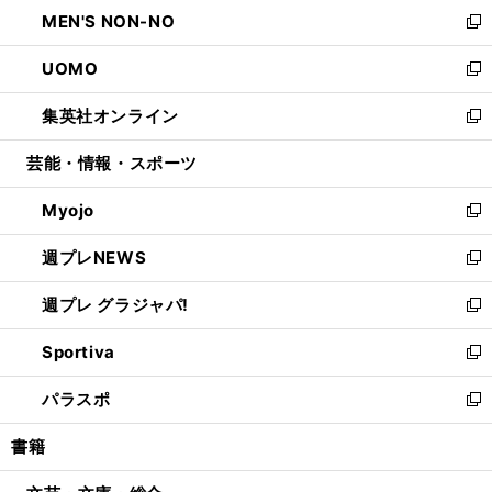
ウ
し
MEN'S NON-NO
く
で
ド
ィ
い
新
開
ウ
ン
ウ
し
UOMO
く
で
ド
ィ
い
新
開
ウ
ン
ウ
し
集英社オンライン
く
で
ド
ィ
い
新
開
ウ
ン
ウ
し
芸能・情報・スポーツ
く
で
ド
ィ
い
開
ウ
ン
ウ
Myojo
く
で
ド
ィ
新
開
ウ
ン
し
週プレNEWS
く
で
ド
い
新
開
ウ
ウ
し
週プレ グラジャパ!
く
で
ィ
い
新
開
ン
ウ
し
Sportiva
く
ド
ィ
い
新
ウ
ン
ウ
し
パラスポ
で
ド
ィ
い
新
開
ウ
ン
ウ
し
書籍
く
で
ド
ィ
い
開
ウ
ン
ウ