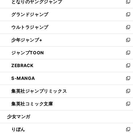
となりのヤングジャンプ
く
ド
ィ
い
新
ウ
ン
ウ
し
グランドジャンプ
で
ド
ィ
い
新
開
ウ
ン
ウ
し
ウルトラジャンプ
く
で
ド
ィ
い
新
開
ウ
ン
ウ
し
少年ジャンプ+
く
で
ド
ィ
い
新
開
ウ
ン
ウ
し
ジャンプTOON
く
で
ド
ィ
い
新
開
ウ
ン
ウ
し
ZEBRACK
く
で
ド
ィ
い
新
開
ウ
ン
ウ
し
S-MANGA
く
で
ド
ィ
い
新
開
ウ
ン
ウ
し
集英社ジャンプリミックス
く
で
ド
ィ
い
新
開
ウ
ン
ウ
し
集英社コミック文庫
く
で
ド
ィ
い
新
開
ウ
ン
ウ
し
少女マンガ
く
で
ド
ィ
い
開
ウ
ン
ウ
りぼん
く
で
ド
ィ
新