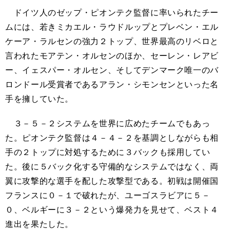
ドイツ人のゼップ・ピオンテク監督に率いられたチー
ムには、若きミカエル・ラウドルップとプレベン・エル
ケーア・ラルセンの強力２トップ、世界最高のリベロと
言われたモアテン・オルセンのほか、セーレン・レアビ
ー、イェスパー・オルセン、そしてデンマーク唯一のバ
ロンドール受賞者であるアラン・シモンセンといった名
手を擁していた。
３－５－２システムを世界に広めたチームでもあっ
た。ピオンテク監督は４－４－２を基調としながらも相
手の２トップに対処するために３バックも採用してい
た。後に５バック化する守備的なシステムではなく、両
翼に攻撃的な選手を配した攻撃型である。初戦は開催国
フランスに０－１で破れたが、ユーゴスラビアに５－
０、ベルギーに３－２という爆発力を見せて、ベスト４
進出を果たした。