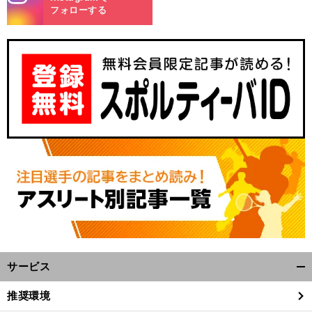
m
フォローする
、
.
前
へ
サービス
開
く/
推奨環境
閉