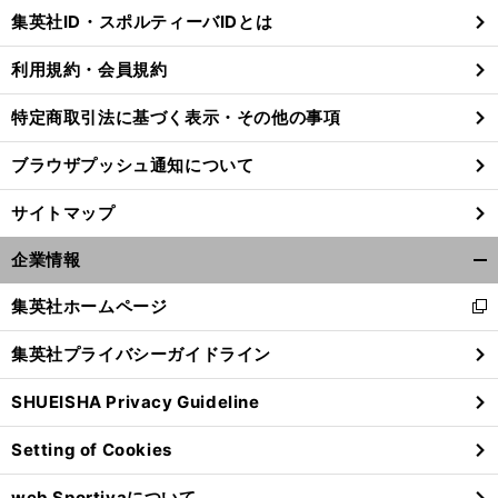
じ
集英社ID・スポルティーバIDとは
る
利用規約・会員規約
特定商取引法に基づく表示・その他の事項
ブラウザプッシュ通知について
サイトマップ
企業情報
開
く/
集英社ホームページ
新
閉
し
じ
集英社プライバシーガイドライン
い
る
ウ
SHUEISHA Privacy Guideline
ィ
ン
Setting of Cookies
ド
ウ
web Sportivaについて
で