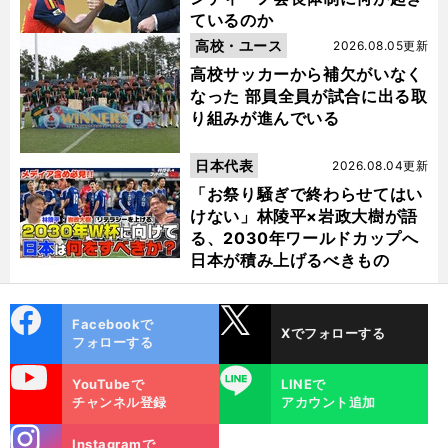
ているのか
高校・ユース
2026.08.05更新
高校サッカーから補欠がいなく
なった 部員全員が試合に出る取
り組みが進んでいる
日本代表
2026.08.04更新
「お祭り騒ぎで終わらせてはい
けない」林陵平×岩政大樹が語
る、2030年ワールドカップへ
日本が積み上げるべきもの
cebo
X
Facebookで
Xでフォローする
ok
フォローする
uTube
LINE
YouTubeで
LINEで
チャンネル登録
アカウント追加
stagra
Instagramで