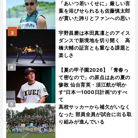
「あいつ若いくせに」厳しい言
葉を浴びせられるも佐藤慎太郎
が貫いた誇りとファンへの思い
宇野昌磨は本田真凜とのアイス
3
ダンスで新境地を切り開く 高
橋大輔の証言とも重なる課題と
楽しさ
4
【夏の甲子園2026】「青春っ
て密なので」の原点はあの夏の
惨敗 仙台育英・須江航が明か
す"日本一1000日計画"のすべ
て
5
高校サッカーから補欠がいなく
なった 部員全員が試合に出る取
り組みが進んでいる