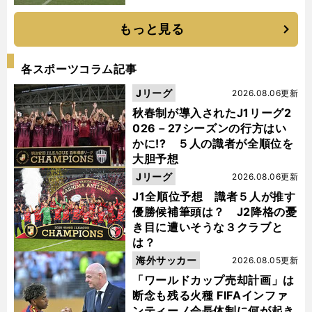
もっと見る
各スポーツコラム記事
Jリーグ
2026.08.06更新
秋春制が導入されたJ1リーグ2
026－27シーズンの行方はい
かに!? ５人の識者が全順位を
大胆予想
Jリーグ
2026.08.06更新
J1全順位予想 識者５人が推す
優勝候補筆頭は？ J2降格の憂
き目に遭いそうな３クラブと
は？
海外サッカー
2026.08.05更新
「ワールドカップ売却計画」は
断念も残る火種 FIFAインファ
ンティーノ会長体制に何が起き