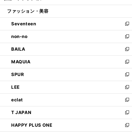
開
ウ
ン
ウ
ファッション・美容
く
で
ド
ィ
開
ウ
ン
Seventeen
く
で
ド
新
開
ウ
し
non-no
く
で
い
新
開
ウ
し
BAILA
く
ィ
い
新
ン
ウ
し
MAQUIA
ド
ィ
い
新
ウ
ン
ウ
し
SPUR
で
ド
ィ
い
新
開
ウ
ン
ウ
し
LEE
く
で
ド
ィ
い
新
開
ウ
ン
ウ
し
eclat
く
で
ド
ィ
い
新
開
ウ
ン
ウ
し
T JAPAN
く
で
ド
ィ
い
新
開
ウ
ン
ウ
し
HAPPY PLUS ONE
く
で
ド
ィ
い
新
開
ウ
ン