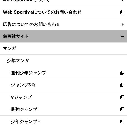
開
Web Sportivaについてのお問い合わせ
く
新
し
広告についてのお問い合わせ
い
ウ
集英社サイト
ィ
開
ン
く/
マンガ
ド
閉
ウ
じ
少年マンガ
で
る
開
週刊少年ジャンプ
く
新
し
ジャンプSQ
い
新
ウ
し
Vジャンプ
ィ
い
新
ン
ウ
し
最強ジャンプ
ド
ィ
い
新
ウ
ン
ウ
し
少年ジャンプ+
で
ド
ィ
い
新