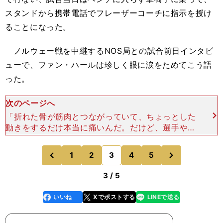
スタンドから携帯電話でフレーザーコーチに指示を授け
ることになった。
ノルウェー戦を中継するNOS局との試合前日インタビ
ューで、ファン・ハールは珍しく眼に涙をためてこう語
った。
次のページへ
「折れた骨が筋肉とつながっていて、ちょっとした
動きをするだけ本当に痛いんだ。だけど、選手やス
タッフたちが私に残って指揮をとってほしいという
んだ。だから、私は指揮をとる。ポジティブさが戻
次
1
2
3
4
5
のページへ
のページへ
った。私は感傷的
前
3 / 5
いいね
Xでポストする
LINEで送る
line
faceboo
x
k