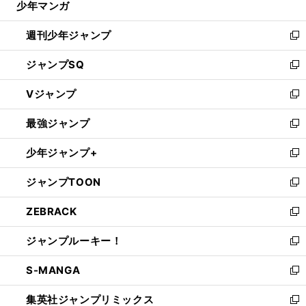
少年マンガ
で
る
開
週刊少年ジャンプ
く
新
し
ジャンプSQ
い
新
ウ
し
Vジャンプ
ィ
い
新
ン
ウ
し
最強ジャンプ
ド
ィ
い
新
ウ
ン
ウ
し
少年ジャンプ+
で
ド
ィ
い
新
開
ウ
ン
ウ
し
ジャンプTOON
く
で
ド
ィ
い
新
開
ウ
ン
ウ
し
ZEBRACK
く
で
ド
ィ
い
新
開
ウ
ン
ウ
し
ジャンプルーキー！
く
で
ド
ィ
い
新
開
ウ
ン
ウ
し
S-MANGA
く
で
ド
ィ
い
新
開
ウ
ン
ウ
し
集英社ジャンプリミックス
く
で
ド
ィ
い
新