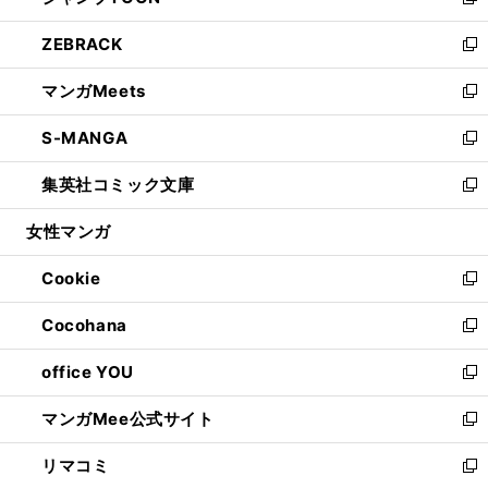
い
新
開
ウ
ン
ウ
し
ZEBRACK
く
で
ド
ィ
い
新
開
ウ
ン
ウ
し
マンガMeets
く
で
ド
ィ
い
新
開
ウ
ン
ウ
し
S-MANGA
く
で
ド
ィ
い
新
開
ウ
ン
ウ
し
集英社コミック文庫
く
で
ド
ィ
い
新
開
ウ
ン
ウ
し
女性マンガ
く
で
ド
ィ
い
開
ウ
ン
ウ
Cookie
く
で
ド
ィ
新
開
ウ
ン
し
Cocohana
く
で
ド
い
新
開
ウ
ウ
し
office YOU
く
で
ィ
い
新
開
ン
ウ
し
マンガMee公式サイト
く
ド
ィ
い
新
ウ
ン
ウ
し
リマコミ
で
ド
ィ
い
新