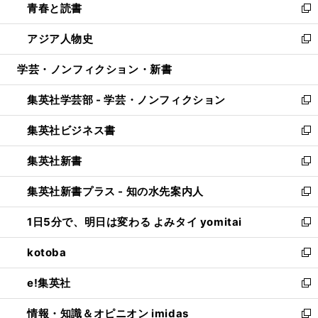
青春と読書
で
ド
ィ
い
新
開
ウ
ン
ウ
し
アジア人物史
く
で
ド
ィ
い
新
開
ウ
ン
ウ
し
学芸・ノンフィクション・新書
く
で
ド
ィ
い
開
ウ
ン
ウ
集英社学芸部 - 学芸・ノンフィクション
く
で
ド
ィ
新
開
ウ
ン
し
集英社ビジネス書
く
で
ド
い
新
開
ウ
ウ
し
集英社新書
く
で
ィ
い
新
開
ン
ウ
し
集英社新書プラス - 知の水先案内人
く
ド
ィ
い
新
ウ
ン
ウ
し
1日5分で、明日は変わる よみタイ yomitai
で
ド
ィ
い
新
開
ウ
ン
ウ
し
kotoba
く
で
ド
ィ
い
新
開
ウ
ン
ウ
し
e!集英社
く
で
ド
ィ
い
新
開
ウ
ン
ウ
し
情報・知識＆オピニオン imidas
く
で
ド
ィ
い
新