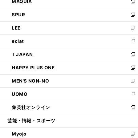
MAQUIA
ド
ィ
い
新
ウ
ン
ウ
し
SPUR
で
ド
ィ
い
新
開
ウ
ン
ウ
し
LEE
く
で
ド
ィ
い
新
開
ウ
ン
ウ
し
eclat
く
で
ド
ィ
い
新
開
ウ
ン
ウ
し
T JAPAN
く
で
ド
ィ
い
新
開
ウ
ン
ウ
し
HAPPY PLUS ONE
く
で
ド
ィ
い
新
開
ウ
ン
ウ
し
MEN'S NON-NO
く
で
ド
ィ
い
新
開
ウ
ン
ウ
し
UOMO
く
で
ド
ィ
い
新
開
ウ
ン
ウ
し
集英社オンライン
く
で
ド
ィ
い
新
開
ウ
ン
ウ
し
芸能・情報・スポーツ
く
で
ド
ィ
い
開
ウ
ン
ウ
Myojo
く
で
ド
ィ
新