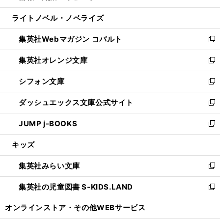
開
ウ
ン
ウ
し
ライトノベル・ノベライズ
く
で
ド
ィ
い
開
ウ
ン
ウ
集英社Webマガジン コバルト
く
で
ド
ィ
新
開
ウ
ン
し
集英社オレンジ文庫
く
で
ド
い
新
開
ウ
ウ
し
シフォン文庫
く
で
ィ
い
新
開
ン
ウ
し
ダッシュエックス文庫公式サイト
く
ド
ィ
い
新
ウ
ン
ウ
し
JUMP j-BOOKS
で
ド
ィ
い
新
開
ウ
ン
ウ
し
キッズ
く
で
ド
ィ
い
開
ウ
ン
ウ
集英社みらい文庫
く
で
ド
ィ
新
開
ウ
ン
し
集英社の児童図書 S-KIDS.LAND
く
で
ド
い
新
開
ウ
ウ
し
オンラインストア・
その他WEBサービス
く
で
ィ
い
開
ン
ウ