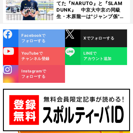
てた『NARUTO』と『SLAM
DUNK』 中京大中京の同級
生・木原龍一は"ジャンプ係"だ
った
cebo
X
Facebookで
Xでフォローする
ok
フォローする
uTube
LINE
YouTubeで
LINEで
チャンネル登録
アカウント追加
stagra
Instagramで
m
フォローする