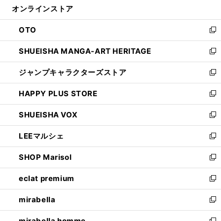
オンラインストア
く
ド
ィ
ウ
ン
OTO
で
ド
新
開
ウ
し
SHUEISHA MANGA-ART HERITAGE
く
で
い
新
開
ウ
し
ジャンプキャラクターズストア
く
ィ
い
新
ン
ウ
し
HAPPY PLUS STORE
ド
ィ
い
新
ウ
ン
ウ
し
SHUEISHA VOX
で
ド
ィ
い
新
開
ウ
ン
ウ
し
LEEマルシェ
く
で
ド
ィ
い
新
開
ウ
ン
ウ
し
SHOP Marisol
く
で
ド
ィ
い
新
開
ウ
ン
ウ
し
eclat premium
く
で
ド
ィ
い
新
開
ウ
ン
ウ
し
mirabella
く
で
ド
ィ
い
新
開
ウ
ン
ウ
し
mirabella homme
く
で