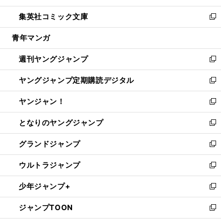
開
ウ
ン
ウ
し
集英社コミック文庫
く
で
ド
ィ
い
新
開
ウ
ン
ウ
し
青年マンガ
く
で
ド
ィ
い
開
ウ
ン
ウ
週刊ヤングジャンプ
く
で
ド
ィ
新
開
ウ
ン
し
ヤングジャンプ定期購読デジタル
く
で
ド
い
新
開
ウ
ウ
し
ヤンジャン！
く
で
ィ
い
新
開
ン
ウ
し
となりのヤングジャンプ
く
ド
ィ
い
新
ウ
ン
ウ
し
グランドジャンプ
で
ド
ィ
い
新
開
ウ
ン
ウ
し
ウルトラジャンプ
く
で
ド
ィ
い
新
開
ウ
ン
ウ
し
少年ジャンプ+
く
で
ド
ィ
い
新
開
ウ
ン
ウ
し
ジャンプTOON
く
で
ド
ィ
い
新
開
ウ
ン
ウ
し