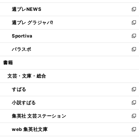
開
ウ
ン
し
週プレNEWS
く
で
ド
い
新
開
ウ
ウ
し
週プレ グラジャパ!
く
で
ィ
い
新
開
ン
ウ
し
Sportiva
く
ド
ィ
い
新
ウ
ン
ウ
し
パラスポ
で
ド
ィ
い
新
開
ウ
ン
ウ
し
書籍
く
で
ド
ィ
い
開
ウ
ン
ウ
文芸・文庫・総合
く
で
ド
ィ
開
ウ
ン
すばる
く
で
ド
新
開
ウ
し
小説すばる
く
で
い
新
開
ウ
し
集英社 文芸ステーション
く
ィ
い
新
ン
ウ
し
web 集英社文庫
ド
ィ
い
新
ウ
ン
ウ
し