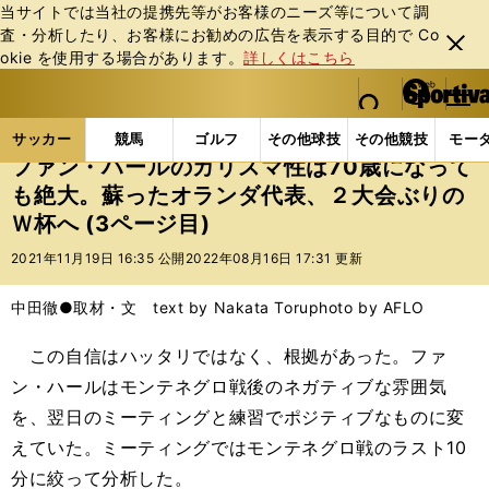
当サイトでは当社の提携先等がお客様のニーズ等について調
査・分析したり、お客様にお勧めの広告を表⽰する⽬的で Co
閉じ
okie を使⽤する場合があります。
詳しくはこちら
る
マイペ
web Sportiva (webスポルティーバ)
検索
メニュ
we
ー
サッカーの記事一覧
海外サッカー
海外サッカー
b
ジ
サッカー
競馬
ゴルフ
その他球技
その他競技
モー
ス
ファン・ハールのカリスマ性は70歳になって
ポ
も絶大。蘇ったオランダ代表、２大会ぶりの
ル
Ｗ杯へ (3ページ目)
テ
ィ
2021年11月19日 16:35 公開
2022年08月16日 17:31 更新
ー
バ
中田徹●取材・文 text by Nakata Toru
photo by AFLO
この自信はハッタリではなく、根拠があった。ファ
ン・ハールはモンテネグロ戦後のネガティブな雰囲気
を、翌日のミーティングと練習でポジティブなものに変
えていた。ミーティングではモンテネグロ戦のラスト10
分に絞って分析した。