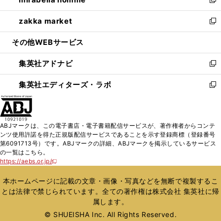
ド
ィ
い
新
開
ウ
ン
ウ
し
zakka market
く
で
ド
ィ
い
新
開
ウ
ン
ウ
し
その他WEBサービス
く
で
ド
ィ
い
開
ウ
ン
ウ
集英社アドナビ
く
で
ド
ィ
新
開
ウ
ン
し
集英社エディターズ・ラボ
く
で
ド
い
新
開
ウ
ウ
し
く
で
ィ
い
開
ン
ウ
ABJマークは、この電子書店・電子書籍配信サービスが、著作権者からコンテ
く
ド
ィ
ンツ使用許諾を得た正規版配信サービスであることを示す登録商標（登録番号
ウ
ン
第6091713号）です。ABJマークの詳細、ABJマークを掲示しているサービス
で
ド
の一覧はこちら。
開
ウ
https://aebs.or.jp/
新
く
で
し
い
開
本ホームページに記載の文章・画像・写真などを無断で複製するこ
ウ
く
とは法律で禁じられています。全ての著作権は株式会社 集英社に帰
ィ
属します。
ン
ド
© SHUEISHA Inc. All Rights Reserved.
ウ