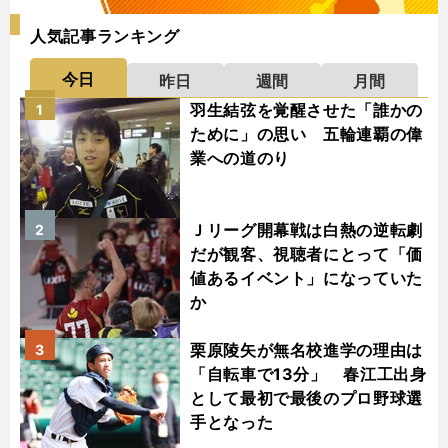
人気記事ランキング
今日
昨日
週間
月間
羽生結弦を覚醒させた「誰かの
1
ために」の思い 五輪連覇の偉
業への道のり
Ｊリーグ開幕戦は白熱の逆転劇
2
だが観客、視聴者にとって「価
値あるイベント」になっていた
か
栗原陵矢が無名校進学の理由は
3
「自転車で13分」 春江工出身
として最初で最後のプロ野球選
手となった