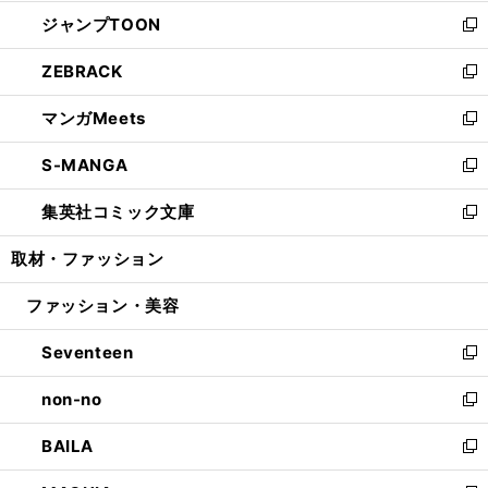
開
ウ
ン
ウ
し
ジャンプTOON
く
で
ド
ィ
い
新
開
ウ
ン
ウ
し
ZEBRACK
く
で
ド
ィ
い
新
開
ウ
ン
ウ
し
マンガMeets
く
で
ド
ィ
い
新
開
ウ
ン
ウ
し
S-MANGA
く
で
ド
ィ
い
新
開
ウ
ン
ウ
し
集英社コミック文庫
く
で
ド
ィ
い
新
開
ウ
ン
ウ
し
取材・ファッション
く
で
ド
ィ
い
開
ウ
ン
ウ
ファッション・美容
く
で
ド
ィ
開
ウ
ン
Seventeen
く
で
ド
新
開
ウ
し
non-no
く
で
い
新
開
ウ
し
BAILA
く
ィ
い
新
ン
ウ
し