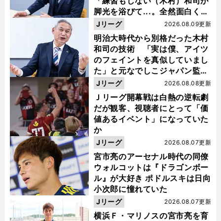
「練習もしない（木村）和司が
脚光を浴びて...。全然面白くな
い４年間でした」
Jリーグ
2026.08.09更新
明治大時代から別格だった木村
和司の技術 「実は僕、アイツ
のフェイントを真似していまし
た」と元なでしこジャパン監
督・佐々木則夫
Jリーグ
2026.08.08更新
Ｊリーグ開幕戦は白熱の逆転劇
だが観客、視聴者にとって「価
値あるイベント」になっていた
か
Jリーグ
2026.08.07更新
宮市亮のアーセナル時代の同僚
ウォルコットは『ドラゴンボー
ル』が大好き ポドルスキは日向
小次郎に憧れていた
Jリーグ
2026.08.07更新
横浜Ｆ・マリノスの宮市亮を育