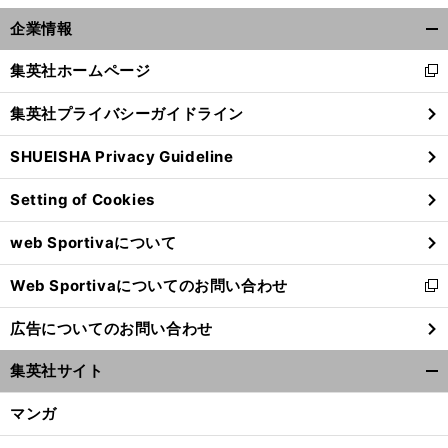
前
へ
企業情報
開
く/
集英社ホームページ
新
閉
し
じ
集英社プライバシーガイドライン
い
る
ウ
SHUEISHA Privacy Guideline
ィ
ン
Setting of Cookies
ド
ウ
web Sportivaについて
で
開
Web Sportivaについてのお問い合わせ
く
新
し
広告についてのお問い合わせ
い
ウ
集英社サイト
ィ
開
ン
く/
マンガ
ド
閉
ウ
じ