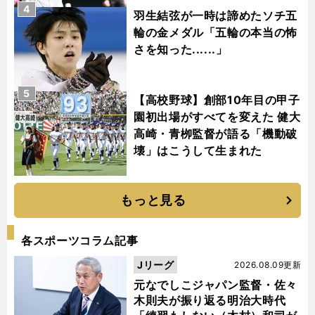
4
羽生結弦が一時は諦めたソチ五
輪の金メダル「五輪の本当の怖
さを知った......」
5
【高校野球】創部10年目の甲子
園初出場がすべてを変えた 健大
高崎・青栁監督が語る「機動破
壊」はこうして生まれた
もっと見る
各スポーツコラム記事
Jリーグ
2026.08.09更新
元なでしこジャパン監督・佐々
木則夫が振り返る明治大時代