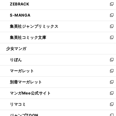
ZEBRACK
く
で
ド
ィ
い
新
開
ウ
ン
ウ
し
S-MANGA
く
で
ド
ィ
い
新
開
ウ
ン
ウ
し
集英社ジャンプリミックス
く
で
ド
ィ
い
新
開
ウ
ン
ウ
し
集英社コミック文庫
く
で
ド
ィ
い
新
開
ウ
ン
ウ
し
少女マンガ
く
で
ド
ィ
い
開
ウ
ン
ウ
りぼん
く
で
ド
ィ
新
開
ウ
ン
し
マーガレット
く
で
ド
い
新
開
ウ
ウ
し
別冊マーガレット
く
で
ィ
い
新
開
ン
ウ
し
マンガMee公式サイト
く
ド
ィ
い
新
ウ
ン
ウ
し
リマコミ
で
ド
ィ
い
新
開
ウ
ン
ウ
し
ジャンプTOON
く
で
ド
ィ