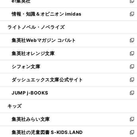
e!集英社
く
で
ド
ィ
い
新
開
ウ
ン
ウ
し
情報・知識＆オピニオン imidas
く
で
ド
ィ
い
新
開
ウ
ン
ウ
し
ライトノベル・ノベライズ
く
で
ド
ィ
い
開
ウ
ン
ウ
集英社Webマガジン コバルト
く
で
ド
ィ
新
開
ウ
ン
し
集英社オレンジ文庫
く
で
ド
い
新
開
ウ
ウ
し
シフォン文庫
く
で
ィ
い
新
開
ン
ウ
し
ダッシュエックス文庫公式サイト
く
ド
ィ
い
新
ウ
ン
ウ
し
JUMP j-BOOKS
で
ド
ィ
い
新
開
ウ
ン
ウ
し
キッズ
く
で
ド
ィ
い
開
ウ
ン
ウ
集英社みらい文庫
く
で
ド
ィ
新
開
ウ
ン
し
集英社の児童図書 S-KIDS.LAND
く
で
ド
い
新