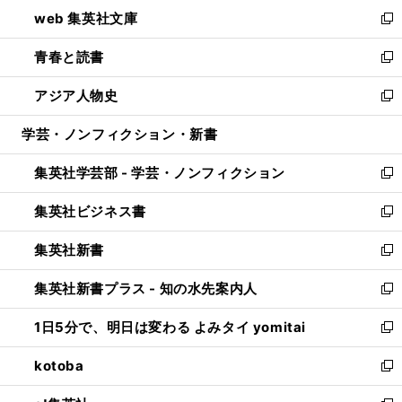
ン
ウ
し
web 集英社文庫
ド
ィ
い
新
ウ
ン
ウ
し
青春と読書
で
ド
ィ
い
新
開
ウ
ン
ウ
し
アジア人物史
く
で
ド
ィ
い
新
開
ウ
ン
ウ
し
学芸・ノンフィクション・新書
く
で
ド
ィ
い
開
ウ
ン
ウ
集英社学芸部 - 学芸・ノンフィクション
く
で
ド
ィ
新
開
ウ
ン
し
集英社ビジネス書
く
で
ド
い
新
開
ウ
ウ
し
集英社新書
く
で
ィ
い
新
開
ン
ウ
し
集英社新書プラス - 知の水先案内人
く
ド
ィ
い
新
ウ
ン
ウ
し
1日5分で、明日は変わる よみタイ yomitai
で
ド
ィ
い
新
開
ウ
ン
ウ
し
kotoba
く
で
ド
ィ
い
新
開
ウ
ン
ウ
し