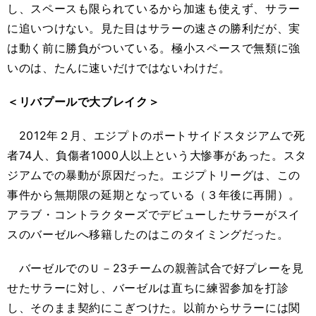
し、スペースも限られているから加速も使えず、サラー
に追いつけない。見た目はサラーの速さの勝利だが、実
は動く前に勝負がついている。極小スペースで無類に強
いのは、たんに速いだけではないわけだ。
＜リバプールで大ブレイク＞
2012年２月、エジプトのポートサイドスタジアムで死
者74人、負傷者1000人以上という大惨事があった。スタ
ジアムでの暴動が原因だった。エジプトリーグは、この
事件から無期限の延期となっている（３年後に再開）。
アラブ・コントラクターズでデビューしたサラーがスイ
スのバーゼルへ移籍したのはこのタイミングだった。
バーゼルでのＵ－23チームの親善試合で好プレーを見
せたサラーに対し、バーゼルは直ちに練習参加を打診
し、そのまま契約にこぎつけた。以前からサラーには関