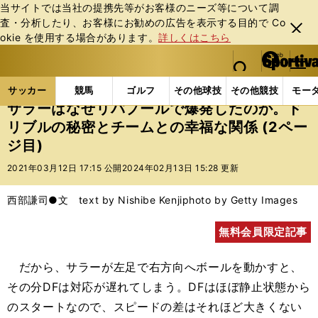
当サイトでは当社の提携先等がお客様のニーズ等について調
査・分析したり、お客様にお勧めの広告を表⽰する⽬的で Co
閉じ
okie を使⽤する場合があります。
詳しくはこちら
る
マイペ
web Sportiva (webスポルティーバ)
検索
メニュ
we
ー
サッカーの記事一覧
海外サッカー
海外サッカー
b
ジ
サッカー
競馬
ゴルフ
その他球技
その他競技
モー
ス
サラーはなぜリバプールで爆発したのか。ド
ポ
リブルの秘密とチームとの幸福な関係 (2ペー
ル
ジ目)
テ
ィ
2021年03月12日 17:15 公開
2024年02月13日 15:28 更新
ー
バ
西部謙司●文 text by Nishibe Kenji
photo by Getty Images
無料会員限定記事
だから、サラーが左足で右方向へボールを動かすと、
その分DFは対応が遅れてしまう。DFはほぼ静止状態から
のスタートなので、スピードの差はそれほど大きくない