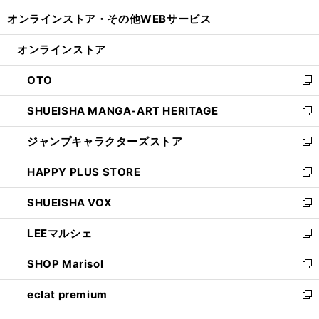
開
ウ
ウ
し
オンラインストア・
その他WEBサービス
く
で
ィ
い
開
ン
ウ
オンラインストア
く
ド
ィ
ウ
ン
OTO
で
ド
新
開
ウ
し
SHUEISHA MANGA-ART HERITAGE
く
で
い
新
開
ウ
し
ジャンプキャラクターズストア
く
ィ
い
新
ン
ウ
し
HAPPY PLUS STORE
ド
ィ
い
新
ウ
ン
ウ
し
SHUEISHA VOX
で
ド
ィ
い
新
開
ウ
ン
ウ
し
LEEマルシェ
く
で
ド
ィ
い
新
開
ウ
ン
ウ
し
SHOP Marisol
く
で
ド
ィ
い
新
開
ウ
ン
ウ
し
eclat premium
く
で
ド
ィ
い
新
開
ウ
ン
ウ
し