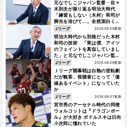
元なでしこジャパン監督・佐々
木則夫が振り返る明治大時代
「練習もしない（木村）和司が
脚光を浴びて...。全然面白くな
い４年間でした」
Jリーグ
2026.08.09更新
明治大時代から別格だった木村
和司の技術 「実は僕、アイツ
のフェイントを真似していまし
た」と元なでしこジャパン監
督・佐々木則夫
Jリーグ
2026.08.08更新
Ｊリーグ開幕戦は白熱の逆転劇
だが観客、視聴者にとって「価
値あるイベント」になっていた
か
Jリーグ
2026.08.07更新
宮市亮のアーセナル時代の同僚
ウォルコットは『ドラゴンボー
ル』が大好き ポドルスキは日向
小次郎に憧れていた