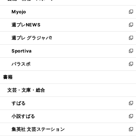
開
ウ
ン
ウ
Myojo
く
で
ド
ィ
新
開
ウ
ン
し
週プレNEWS
く
で
ド
い
新
開
ウ
ウ
し
週プレ グラジャパ!
く
で
ィ
い
新
開
ン
ウ
し
Sportiva
く
ド
ィ
い
新
ウ
ン
ウ
し
パラスポ
で
ド
ィ
い
新
開
ウ
ン
ウ
し
書籍
く
で
ド
ィ
い
開
ウ
ン
ウ
文芸・文庫・総合
く
で
ド
ィ
開
ウ
ン
すばる
く
で
ド
新
開
ウ
し
小説すばる
く
で
い
新
開
ウ
し
集英社 文芸ステーション
く
ィ
い
新