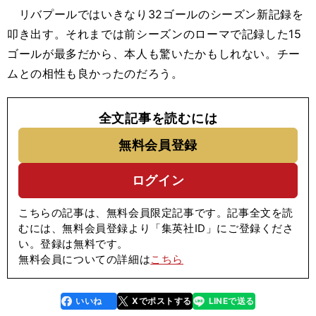
リバプールではいきなり32ゴールのシーズン新記録を
叩き出す。それまでは前シーズンのローマで記録した15
ゴールが最多だから、本人も驚いたかもしれない。チー
ムとの相性も良かったのだろう。
全文記事を読むには
無料会員登録
ログイン
こちらの記事は、無料会員限定記事です。記事全文を読
むには、無料会員登録より「集英社ID」にご登録くださ
い。登録は無料です。
無料会員についての詳細は
こちら
いいね
Xでポストする
LINEで送る
line
faceboo
x
k