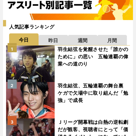
人気記事ランキング
今日
昨日
週間
月間
羽生結弦を覚醒させた「誰かの
1
ために」の思い 五輪連覇の偉
業への道のり
羽生結弦、五輪連覇の舞台裏
2
ケガで欠場中に取り組んだ「勉
強」で成長
Ｊリーグ開幕戦は白熱の逆転劇
3
だが観客、視聴者にとって「価