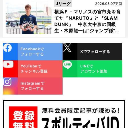
Jリーグ
2026.08.07更新
横浜Ｆ・マリノスの宮市亮を育
てた『NARUTO』と『SLAM
DUNK』 中京大中京の同級
生・木原龍一は"ジャンプ係"だ
った
cebo
X
Facebookで
Xでフォローする
ok
フォローする
uTube
LINE
YouTubeで
LINEで
チャンネル登録
アカウント追加
stagra
Instagramで
m
フォローする