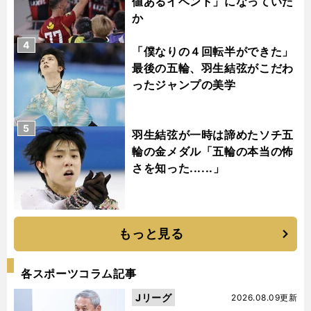
値あるイベント」になっていた
か
4
「僕なりの４回転半ができた」
最後の五輪、羽生結弦がこだわ
ったジャンプの美学
5
羽生結弦が一時は諦めたソチ五
輪の金メダル「五輪の本当の怖
さを知った......」
もっと見る
各スポーツコラム記事
Jリーグ
2026.08.09更新