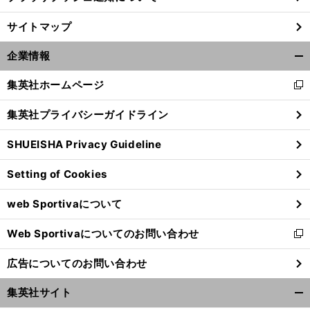
サイトマップ
企業情報
開
く/
集英社ホームページ
新
閉
し
じ
集英社プライバシーガイドライン
い
る
ウ
SHUEISHA Privacy Guideline
ィ
ン
Setting of Cookies
ド
ウ
web Sportivaについて
で
開
Web Sportivaについてのお問い合わせ
く
新
し
広告についてのお問い合わせ
い
ウ
集英社サイト
ィ
開
ン