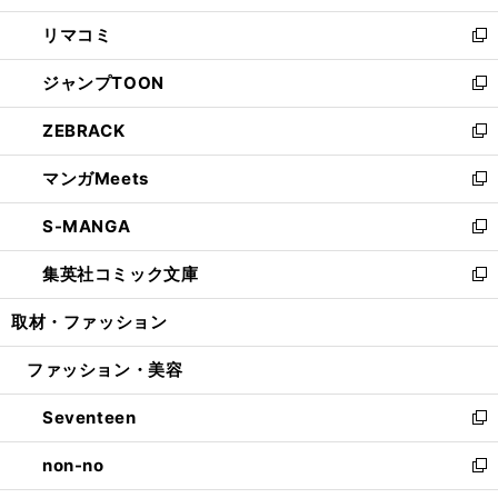
ウ
ン
ウ
し
リマコミ
で
ド
ィ
い
新
開
ウ
ン
ウ
し
ジャンプTOON
く
で
ド
ィ
い
新
開
ウ
ン
ウ
し
ZEBRACK
く
で
ド
ィ
い
新
開
ウ
ン
ウ
し
マンガMeets
く
で
ド
ィ
い
新
開
ウ
ン
ウ
し
S-MANGA
く
で
ド
ィ
い
新
開
ウ
ン
ウ
し
集英社コミック文庫
く
で
ド
ィ
い
新
開
ウ
ン
ウ
し
取材・ファッション
く
で
ド
ィ
い
開
ウ
ン
ウ
ファッション・美容
く
で
ド
ィ
開
ウ
ン
Seventeen
く
で
ド
新
開
ウ
し
non-no
く
で
い
新
開
ウ
し