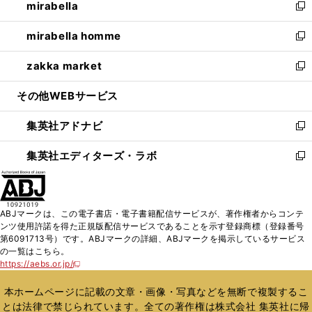
mirabella
く
で
ド
ィ
い
新
開
ウ
ン
ウ
し
mirabella homme
く
で
ド
ィ
い
新
開
ウ
ン
ウ
し
zakka market
く
で
ド
ィ
い
新
開
ウ
ン
ウ
し
その他WEBサービス
く
で
ド
ィ
い
開
ウ
ン
ウ
集英社アドナビ
く
で
ド
ィ
新
開
ウ
ン
し
集英社エディターズ・ラボ
く
で
ド
い
新
開
ウ
ウ
し
く
で
ィ
い
開
ン
ウ
ABJマークは、この電子書店・電子書籍配信サービスが、著作権者からコンテ
く
ド
ィ
ンツ使用許諾を得た正規版配信サービスであることを示す登録商標（登録番号
ウ
ン
第6091713号）です。ABJマークの詳細、ABJマークを掲示しているサービス
で
ド
の一覧はこちら。
開
ウ
https://aebs.or.jp/
新
く
で
し
い
開
本ホームページに記載の文章・画像・写真などを無断で複製するこ
ウ
く
とは法律で禁じられています。全ての著作権は株式会社 集英社に帰
ィ