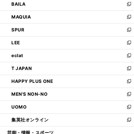
BAILA
く
ィ
い
新
ン
ウ
し
MAQUIA
ド
ィ
い
新
ウ
ン
ウ
し
SPUR
で
ド
ィ
い
新
開
ウ
ン
ウ
し
LEE
く
で
ド
ィ
い
新
開
ウ
ン
ウ
し
eclat
く
で
ド
ィ
い
新
開
ウ
ン
ウ
し
T JAPAN
く
で
ド
ィ
い
新
開
ウ
ン
ウ
し
HAPPY PLUS ONE
く
で
ド
ィ
い
新
開
ウ
ン
ウ
し
MEN'S NON-NO
く
で
ド
ィ
い
新
開
ウ
ン
ウ
し
UOMO
く
で
ド
ィ
い
新
開
ウ
ン
ウ
し
集英社オンライン
く
で
ド
ィ
い
新
開
ウ
ン
ウ
し
芸能・情報・スポーツ
く
で
ド
ィ
い