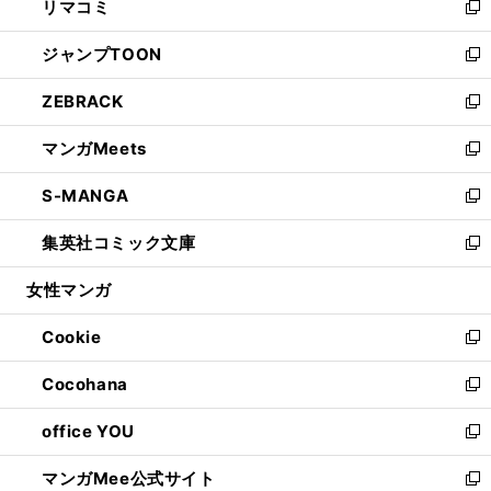
リマコミ
で
ド
ィ
い
新
開
ウ
ン
ウ
し
ジャンプTOON
く
で
ド
ィ
い
新
開
ウ
ン
ウ
し
ZEBRACK
く
で
ド
ィ
い
新
開
ウ
ン
ウ
し
マンガMeets
く
で
ド
ィ
い
新
開
ウ
ン
ウ
し
S-MANGA
く
で
ド
ィ
い
新
開
ウ
ン
ウ
し
集英社コミック文庫
く
で
ド
ィ
い
新
開
ウ
ン
ウ
し
女性マンガ
く
で
ド
ィ
い
開
ウ
ン
ウ
Cookie
く
で
ド
ィ
新
開
ウ
ン
し
Cocohana
く
で
ド
い
新
開
ウ
ウ
し
office YOU
く
で
ィ
い
新
開
ン
ウ
し
マンガMee公式サイト
く
ド
ィ
い
新