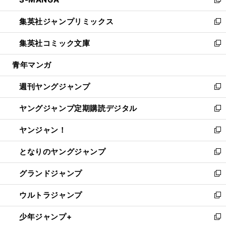
ド
ィ
い
新
開
ウ
ン
ウ
し
集英社ジャンプリミックス
く
で
ド
ィ
い
新
開
ウ
ン
ウ
し
集英社コミック文庫
く
で
ド
ィ
い
新
開
ウ
ン
ウ
し
青年マンガ
く
で
ド
ィ
い
開
ウ
ン
ウ
週刊ヤングジャンプ
く
で
ド
ィ
新
開
ウ
ン
し
ヤングジャンプ定期購読デジタル
く
で
ド
い
新
開
ウ
ウ
し
ヤンジャン！
く
で
ィ
い
新
開
ン
ウ
し
となりのヤングジャンプ
く
ド
ィ
い
新
ウ
ン
ウ
し
グランドジャンプ
で
ド
ィ
い
新
開
ウ
ン
ウ
し
ウルトラジャンプ
く
で
ド
ィ
い
新
開
ウ
ン
ウ
し
少年ジャンプ+
く
で
ド
ィ
い
新