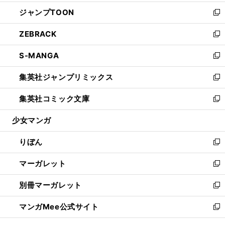
開
ウ
ン
ウ
し
ジャンプTOON
く
で
ド
ィ
い
新
開
ウ
ン
ウ
し
ZEBRACK
く
で
ド
ィ
い
新
開
ウ
ン
ウ
し
S-MANGA
く
で
ド
ィ
い
新
開
ウ
ン
ウ
し
集英社ジャンプリミックス
く
で
ド
ィ
い
新
開
ウ
ン
ウ
し
集英社コミック文庫
く
で
ド
ィ
い
新
開
ウ
ン
ウ
し
少女マンガ
く
で
ド
ィ
い
開
ウ
ン
ウ
りぼん
く
で
ド
ィ
新
開
ウ
ン
し
マーガレット
く
で
ド
い
新
開
ウ
ウ
し
別冊マーガレット
く
で
ィ
い
新
開
ン
ウ
し
マンガMee公式サイト
く
ド
ィ
い
新
ウ
ン
ウ
し