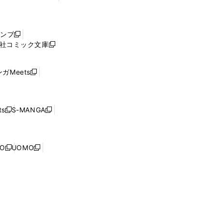
し
い
ウ
ャンプ
新
ィ
社コミック文庫
し
新
ン
い
し
ド
ウ
い
ウ
ガMeets
新
ィ
ウ
で
し
ン
ィ
開
い
ド
ン
く
ウ
ウ
ド
s
S-MANGA
新
新
ィ
で
ウ
し
し
ン
開
で
い
い
ド
く
開
ウ
ウ
ウ
NO
UOMO
く
新
新
ィ
ィ
で
し
し
ン
ン
開
い
い
ド
ド
く
ウ
ウ
ウ
ウ
ィ
ィ
で
で
ン
ン
開
開
ド
ド
く
く