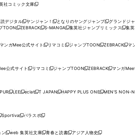
英社コミック文庫
し
新
し
し
し
し
い
い
し
い
い
い
ウ
ウ
い
ウ
ウ
ウ
購読デジタル
ヤンジャン！
となりのヤングジャンプ
グランドジ
新
新
新
ィ
ィ
ウ
ィ
ィ
ィ
プTOON
ZEBRACK
S-MANGA
集英社ジャンプリミックス
集英
新
し
新
し
新
し
新
ン
ン
ィ
ン
ン
ン
し
い
し
い
し
い
し
ド
ド
ン
ド
ド
ド
い
ウ
い
ウ
い
ウ
い
ウ
ウ
ド
ウ
ウ
ウ
マンガMee公式サイト
リマコミ
ジャンプTOON
ZEBRACK
マン
新
新
新
新
ウ
ィ
ウ
ィ
ウ
ィ
ウ
で
で
ウ
で
で
で
し
し
し
し
し
ィ
ン
ィ
ン
ィ
ン
ィ
開
開
で
開
開
開
い
い
い
い
い
ン
ド
ン
ド
ン
ド
ン
く
く
開
く
く
く
ウ
ウ
ウ
ウ
ウ
ド
ウ
ド
ウ
ド
ウ
ド
ee公式サイト
リマコミ
ジャンプTOON
ZEBRACK
マンガMeet
く
新
新
新
新
ィ
ィ
ィ
ィ
ィ
ウ
で
ウ
で
ウ
で
ウ
し
し
し
し
ン
ン
ン
ン
ン
で
開
で
開
で
開
で
い
い
い
い
ド
ド
ド
ド
ド
開
く
開
く
開
く
開
ウ
ウ
ウ
ウ
ウ
ウ
ウ
ウ
ウ
PUR
LEE
eclat
T JAPAN
HAPPY PLUS ONE
MEN'S NON-
く
く
く
く
新
新
新
新
新
ィ
ィ
ィ
ィ
で
で
で
で
で
し
し
し
し
し
ン
ン
ン
ン
開
開
開
開
開
い
い
い
い
い
ド
ド
ド
ド
く
く
く
く
く
ウ
ウ
ウ
ウ
ウ
ウ
ウ
ウ
ウ
Sportiva
パラスポ
新
新
ィ
ィ
ィ
ィ
ィ
で
で
で
で
し
し
し
ン
ン
ン
ン
ン
開
開
開
開
い
い
い
ド
ド
ド
ド
ド
ョン
web 集英社文庫
青春と読書
アジア人物史
く
く
く
く
新
新
新
新