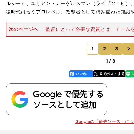
ルシー）、ユリアン・ナーゲルスマン（ライプツィヒ）
役時代はセミプロレベル。指導者として積み重ねた知識
次のページへ
監督にとって必要な資質とは、チーム
高め、決断するというリーダーシップと同時に、数学的
出す」という思考を重ねられることにもあるかもしれな
次
ップ世代の代表格。若く
1
2
3
のページへ
1 / 3
」
。
いいね
Xでポストする
line
faceboo
x
k
Googleの「優先ソース」に