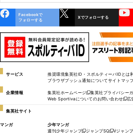
ebo
X
YouTube
Facebookで
Xでフォローする
ok
フォローする
サービス
推奨環境
集英社ID・スポルティーバIDとは
ブラウザプッシュ通知について
サイトマッ
企業情報
集英社ホームページ
集英社プライバシー
新
Web Sportivaについてのお問い合わせ
広
し
新
い
し
集英社サイト
ウ
い
ィ
ウ
マンガ
少年マンガ
ン
ィ
週刊少年ジャンプ
ジャンプSQ
Vジャン
ド
ン
新
新