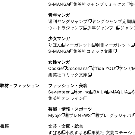
S-MANGA
集英社ジャンプリミックス
集
ウ
ド
新
し
し
新
で
ウ
し
い
い
し
青年マンガ
開
で
い
ウ
ウ
い
週刊ヤングジャンプ
ヤングジャンプ定期
新
く
開
ウ
ィ
ィ
ウ
ウルトラジャンプ
少年ジャンプ+
ジャン
新
し
新
く
ィ
ン
ン
ィ
し
い
し
ン
ド
ド
ン
少女マンガ
い
ウ
い
ド
ウ
ウ
ド
りぼん
マーガレット
別冊マーガレット
新
新
新
ウ
ィ
ウ
ウ
で
で
ウ
S-MANGA
集英社コミック文庫
し
新
し
新
ィ
ン
ィ
で
開
開
で
い
し
い
し
ン
ド
ン
女性マンガ
開
く
く
開
ウ
い
ウ
い
ド
ウ
ド
Cookie
Cocohana
office YOU
マンガM
く
く
新
新
新
ィ
ウ
ィ
ウ
ウ
で
ウ
集英社コミック文庫
し
新
し
し
ン
ィ
ン
ィ
で
開
で
い
し
い
い
ド
ン
ド
ン
取材・ファッション
ファッション・美容
開
く
開
ウ
い
ウ
ウ
ウ
ド
ウ
ド
Seventeen
non-no
BAILA
MAQUIA
S
く
く
新
新
新
新
ィ
ウ
ィ
ィ
で
ウ
で
ウ
集英社オンライン
し
新
し
し
し
ン
ィ
ン
ン
開
で
開
で
い
し
い
い
い
ド
ン
ド
ド
芸能・情報・スポーツ
く
開
く
開
ウ
い
ウ
ウ
ウ
ウ
ド
ウ
ウ
Myojo
週プレNEWS
週プレ グラジャパ!
く
く
新
新
新
ィ
ウ
ィ
ィ
ィ
で
ウ
で
で
し
し
ン
ィ
ン
ン
ン
書籍
文芸・文庫・総合
開
で
開
開
い
い
ド
ン
ド
ド
ド
すばる
小説すばる
集英社 文芸ステーシ
く
開
く
く
新
新