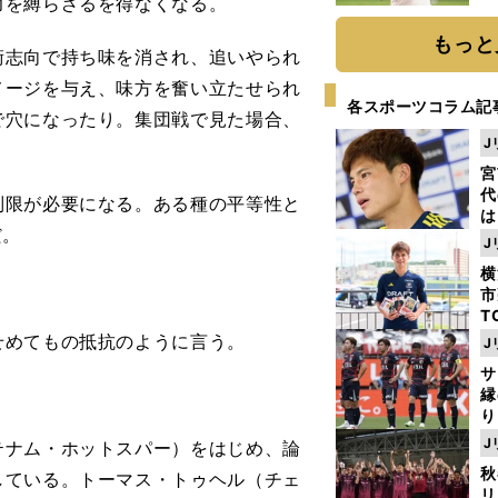
力を縛らざるを得なくなる。
ト
く
もっと
志向で持ち味を消され、追いやられ
メージを与え、味方を奮い立たせられ
各スポーツコラム記
で穴になったり。集団戦で見た場合、
J
宮
代
限が必要になる。ある種の平等性と
は
だ。
が
J
日
横
た
市
T
K
めてもの抵抗のように言う。
J
級
サ
ャ
縁
り
開
J
ナム・ホットスパー）をはじめ、論
見
秋
している。トーマス・トゥヘル（チェ
リ