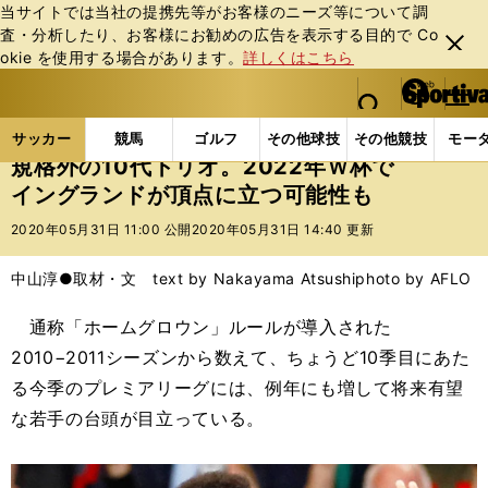
当サイトでは当社の提携先等がお客様のニーズ等について調
査・分析したり、お客様にお勧めの広告を表⽰する⽬的で Co
閉じ
okie を使⽤する場合があります。
詳しくはこちら
る
マイペ
web Sportiva (webスポルティーバ)
検索
メニュ
we
ー
サッカーの記事一覧
海外サッカー
海外サッカー
b
ジ
サッカー
競馬
ゴルフ
その他球技
その他競技
モー
ス
規格外の10代トリオ。2022年Ｗ杯で
ポ
イングランドが頂点に立つ可能性も
ル
テ
2020年05月31日 11:00 公開
2020年05月31日 14:40 更新
ィ
ー
中山淳●取材・文 text by Nakayama Atsushi
photo by AFLO
バ
通称「ホームグロウン」ルールが導入された
2010−2011シーズンから数えて、ちょうど10季目にあた
る今季のプレミアリーグには、例年にも増して将来有望
な若手の台頭が目立っている。