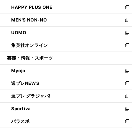
開
ウ
ン
ウ
し
HAPPY PLUS ONE
く
で
ド
ィ
い
新
開
ウ
ン
ウ
し
MEN'S NON-NO
く
で
ド
ィ
い
新
開
ウ
ン
ウ
し
UOMO
く
で
ド
ィ
い
新
開
ウ
ン
ウ
し
集英社オンライン
く
で
ド
ィ
い
新
開
ウ
ン
ウ
し
芸能・情報・スポーツ
く
で
ド
ィ
い
開
ウ
ン
ウ
Myojo
く
で
ド
ィ
新
開
ウ
ン
し
週プレNEWS
く
で
ド
い
新
開
ウ
ウ
し
週プレ グラジャパ!
く
で
ィ
い
新
開
ン
ウ
し
Sportiva
く
ド
ィ
い
新
ウ
ン
ウ
し
パラスポ
で
ド
ィ
い
新
開
ウ
ン
ウ
し