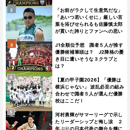
「お前がラクして生意気だな」
2
「あいつ若いくせに」厳しい言
葉を浴びせられるも佐藤慎太郎
が貫いた誇りとファンへの思い
J1全順位予想 識者５人が推す
3
優勝候補筆頭は？ J2降格の憂
き目に遭いそうな３クラブと
は？
4
【夏の甲子園2026】「優勝は
横浜じゃない」 波乱必至の組み
合わせで識者５人が選んだ優勝
校はここだ！
5
河村勇輝がサマーリーグで示し
たリーダーシップと悔し涙 ２
年ぶりの日本代表の舞台を糧に