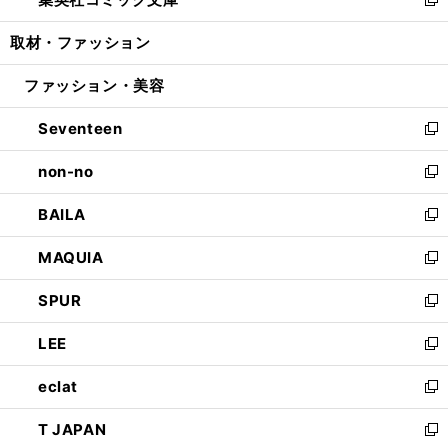
ド
ィ
い
新
開
ウ
ン
ウ
し
取材・ファッション
く
で
ド
ィ
い
開
ウ
ン
ウ
ファッション・美容
く
で
ド
ィ
開
ウ
ン
Seventeen
く
で
ド
新
開
ウ
し
non-no
く
で
い
新
開
ウ
し
BAILA
く
ィ
い
新
ン
ウ
し
MAQUIA
ド
ィ
い
新
ウ
ン
ウ
し
SPUR
で
ド
ィ
い
新
開
ウ
ン
ウ
し
LEE
く
で
ド
ィ
い
新
開
ウ
ン
ウ
し
eclat
く
で
ド
ィ
い
新
開
ウ
ン
ウ
し
T JAPAN
く
で
ド
ィ
い
新