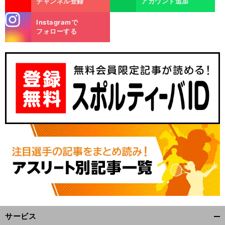
チャンネル登録
アカウント追加
stagra
Instagramで
m
フォローする
サービス
開