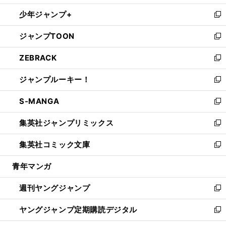
ウ
ン
ウ
し
少年ジャンプ+
で
ド
ィ
い
新
開
ウ
ン
ウ
し
ジャンプTOON
く
で
ド
ィ
い
新
開
ウ
ン
ウ
し
ZEBRACK
く
で
ド
ィ
い
新
開
ウ
ン
ウ
し
ジャンプルーキー！
く
で
ド
ィ
い
新
開
ウ
ン
ウ
し
S-MANGA
く
で
ド
ィ
い
新
開
ウ
ン
ウ
し
集英社ジャンプリミックス
く
で
ド
ィ
い
新
開
ウ
ン
ウ
し
集英社コミック文庫
く
で
ド
ィ
い
新
開
ウ
ン
ウ
し
青年マンガ
く
で
ド
ィ
い
開
ウ
ン
ウ
週刊ヤングジャンプ
く
で
ド
ィ
新
開
ウ
ン
し
ヤングジャンプ定期購読デジタル
く
で
ド
い
新
開
ウ
ウ
し