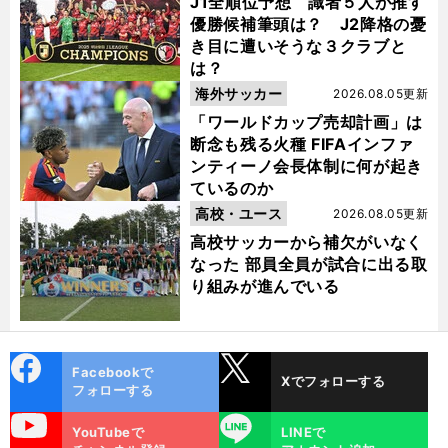
J1全順位予想 識者５人が推す
優勝候補筆頭は？ J2降格の憂
き目に遭いそうな３クラブと
は？
海外サッカー
2026.08.05更新
「ワールドカップ売却計画」は
断念も残る火種 FIFAインファ
ンティーノ会長体制に何が起き
ているのか
高校・ユース
2026.08.05更新
高校サッカーから補欠がいなく
なった 部員全員が試合に出る取
り組みが進んでいる
cebo
X
Facebookで
Xでフォローする
ok
フォローする
uTube
LINE
YouTubeで
LINEで