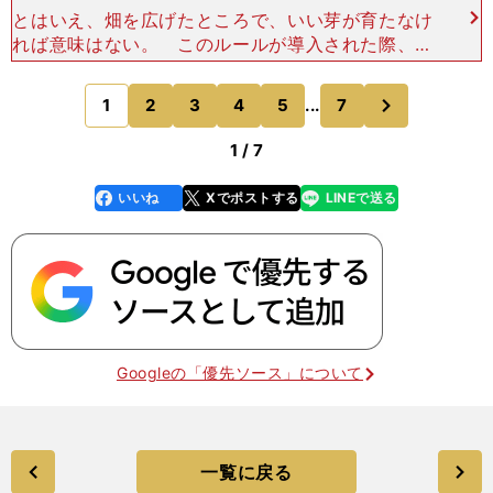
とはいえ、畑を広げたところで、いい芽が育たなけ
れば意味はない。 このルールが導入された際、ほ
ぼ時を同じくして、イングランドサッカー界が一体
となって「EPPP（Elite Player Performa
次
1
2
3
4
5
...
7
のページへ
1 / 7
いいね
Xでポストする
LINEで送る
line
faceboo
x
k
Googleの「優先ソース」について
一覧に戻る