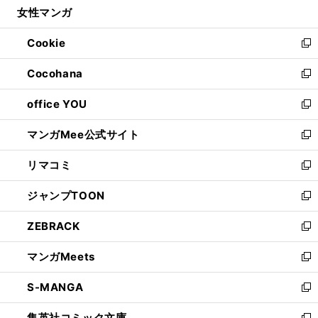
女性マンガ
く
で
ド
ィ
い
開
ウ
ン
ウ
Cookie
く
で
ド
ィ
新
開
ウ
ン
し
Cocohana
く
で
ド
い
新
開
ウ
ウ
し
office YOU
く
で
ィ
い
新
開
ン
ウ
し
マンガMee公式サイト
く
ド
ィ
い
新
ウ
ン
ウ
し
リマコミ
で
ド
ィ
い
新
開
ウ
ン
ウ
し
ジャンプTOON
く
で
ド
ィ
い
新
開
ウ
ン
ウ
し
ZEBRACK
く
で
ド
ィ
い
新
開
ウ
ン
ウ
し
マンガMeets
く
で
ド
ィ
い
新
開
ウ
ン
ウ
し
S-MANGA
く
で
ド
ィ
い
新
開
ウ
ン
ウ
し
集英社コミック文庫
く
で