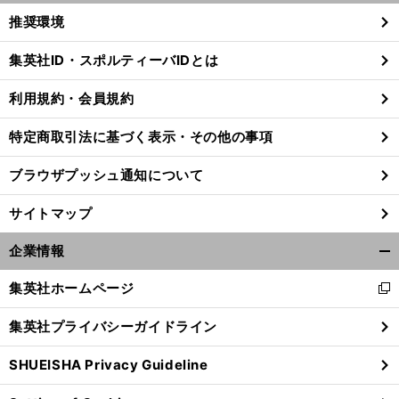
く/
推奨環境
閉
じ
集英社ID・スポルティーバIDとは
る
利用規約・会員規約
特定商取引法に基づく表示・その他の事項
ブラウザプッシュ通知について
サイトマップ
企業情報
開
く/
集英社ホームページ
新
閉
し
じ
。
前
集英社プライバシーガイドライン
い
へ
る
ウ
SHUEISHA Privacy Guideline
ィ
ン