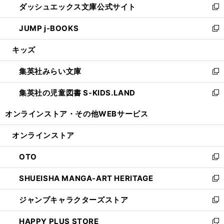
ダッシュエックス文庫公式サイト
く
ド
ィ
い
新
ウ
ン
ウ
し
JUMP j-BOOKS
で
ド
ィ
い
新
開
ウ
ン
ウ
し
キッズ
く
で
ド
ィ
い
開
ウ
ン
ウ
集英社みらい文庫
く
で
ド
ィ
新
開
ウ
ン
し
集英社の児童図書 S-KIDS.LAND
く
で
ド
い
新
開
ウ
ウ
し
オンラインストア・
その他WEBサービス
く
で
ィ
い
開
ン
ウ
オンラインストア
く
ド
ィ
ウ
ン
OTO
で
ド
新
開
ウ
し
SHUEISHA MANGA-ART HERITAGE
く
で
い
新
開
ウ
し
ジャンプキャラクターズストア
く
ィ
い
新
ン
ウ
し
HAPPY PLUS STORE
ド
ィ
い
新