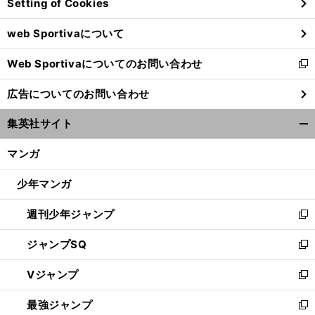
Setting of Cookies
ド
ウ
web Sportivaについて
で
開
Web Sportivaについてのお問い合わせ
く
新
し
広告についてのお問い合わせ
い
ウ
集英社サイト
ィ
開
ン
く/
マンガ
ド
閉
ウ
じ
少年マンガ
で
る
開
週刊少年ジャンプ
く
新
し
ジャンプSQ
い
新
ウ
し
Vジャンプ
ィ
い
新
ン
ウ
し
最強ジャンプ
ド
ィ
い
新