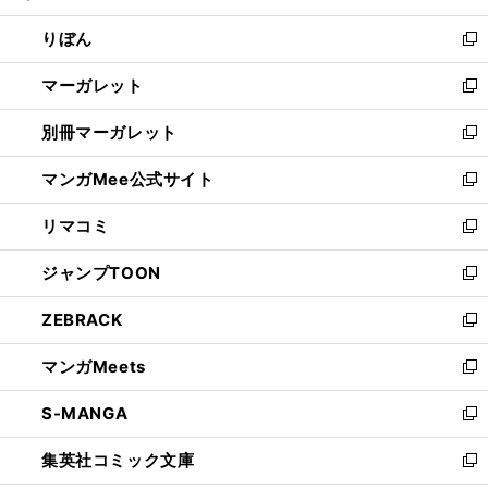
開
ウ
ン
ウ
りぼん
く
で
ド
ィ
新
開
ウ
ン
し
マーガレット
く
で
ド
い
新
開
ウ
ウ
し
別冊マーガレット
く
で
ィ
い
新
開
ン
ウ
し
マンガMee公式サイト
く
ド
ィ
い
新
ウ
ン
ウ
し
リマコミ
で
ド
ィ
い
新
開
ウ
ン
ウ
し
ジャンプTOON
く
で
ド
ィ
い
新
開
ウ
ン
ウ
し
ZEBRACK
く
で
ド
ィ
い
新
開
ウ
ン
ウ
し
マンガMeets
く
で
ド
ィ
い
新
開
ウ
ン
ウ
し
S-MANGA
く
で
ド
ィ
い
新
開
ウ
ン
ウ
し
集英社コミック文庫
く
で
ド
ィ
い
新
開
ウ
ン
ウ
し