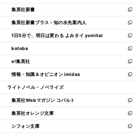
開
ウ
ウ
し
集英社新書
く
で
ィ
い
新
開
ン
ウ
し
集英社新書プラス - 知の水先案内人
く
ド
ィ
い
新
ウ
ン
ウ
し
1日5分で、明日は変わる よみタイ yomitai
で
ド
ィ
い
新
開
ウ
ン
ウ
し
kotoba
く
で
ド
ィ
い
新
開
ウ
ン
ウ
し
e!集英社
く
で
ド
ィ
い
新
開
ウ
ン
ウ
し
情報・知識＆オピニオン imidas
く
で
ド
ィ
い
新
開
ウ
ン
ウ
し
ライトノベル・ノベライズ
く
で
ド
ィ
い
開
ウ
ン
ウ
集英社Webマガジン コバルト
く
で
ド
ィ
新
開
ウ
ン
し
集英社オレンジ文庫
く
で
ド
い
新
開
ウ
ウ
し
シフォン文庫
く
で
ィ
い
新
開
ン
ウ
し