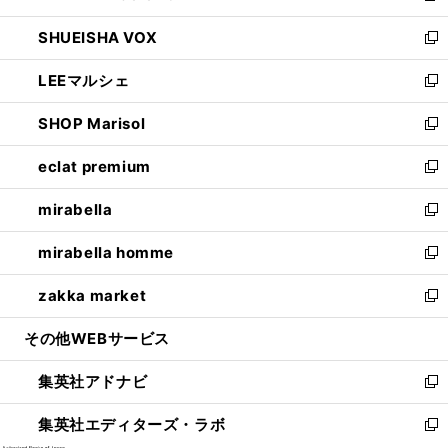
ウ
ン
ウ
し
SHUEISHA VOX
で
ド
ィ
い
新
開
ウ
ン
ウ
し
LEEマルシェ
く
で
ド
ィ
い
新
開
ウ
ン
ウ
し
SHOP Marisol
く
で
ド
ィ
い
新
開
ウ
ン
ウ
し
eclat premium
く
で
ド
ィ
い
新
開
ウ
ン
ウ
し
mirabella
く
で
ド
ィ
い
新
開
ウ
ン
ウ
し
mirabella homme
く
で
ド
ィ
い
新
開
ウ
ン
ウ
し
zakka market
く
で
ド
ィ
い
新
開
ウ
ン
ウ
し
その他WEBサービス
く
で
ド
ィ
い
開
ウ
ン
ウ
集英社アドナビ
く
で
ド
ィ
新
開
ウ
ン
し
集英社エディターズ・ラボ
く
で
ド
い
新
開
ウ