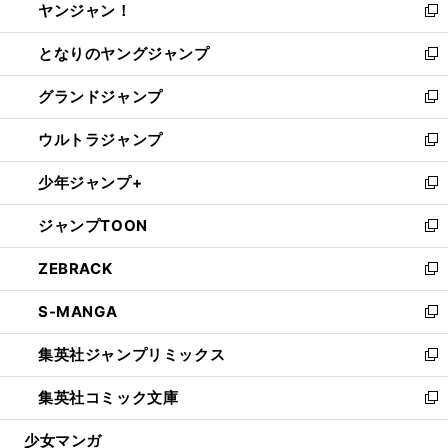
ヤンジャン！
く
で
ィ
い
新
開
ン
ウ
し
となりのヤングジャンプ
く
ド
ィ
い
新
ウ
ン
ウ
し
グランドジャンプ
で
ド
ィ
い
新
開
ウ
ン
ウ
し
ウルトラジャンプ
く
で
ド
ィ
い
新
開
ウ
ン
ウ
し
少年ジャンプ+
く
で
ド
ィ
い
新
開
ウ
ン
ウ
し
ジャンプTOON
く
で
ド
ィ
い
新
開
ウ
ン
ウ
し
ZEBRACK
く
で
ド
ィ
い
新
開
ウ
ン
ウ
し
S-MANGA
く
で
ド
ィ
い
新
開
ウ
ン
ウ
し
集英社ジャンプリミックス
く
で
ド
ィ
い
新
開
ウ
ン
ウ
し
集英社コミック文庫
く
で
ド
ィ
い
新
開
ウ
ン
ウ
し
少女マンガ
く
で
ド
ィ
い