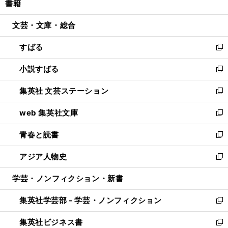
書籍
く
で
ド
ィ
い
開
ウ
ン
ウ
文芸・文庫・総合
く
で
ド
ィ
開
ウ
ン
すばる
く
で
ド
新
開
ウ
し
小説すばる
く
で
い
新
開
ウ
し
集英社 文芸ステーション
く
ィ
い
新
ン
ウ
し
web 集英社文庫
ド
ィ
い
新
ウ
ン
ウ
し
青春と読書
で
ド
ィ
い
新
開
ウ
ン
ウ
し
アジア人物史
く
で
ド
ィ
い
新
開
ウ
ン
ウ
し
学芸・ノンフィクション・新書
く
で
ド
ィ
い
開
ウ
ン
ウ
集英社学芸部 - 学芸・ノンフィクション
く
で
ド
ィ
新
開
ウ
ン
し
集英社ビジネス書
く
で
ド
い
新