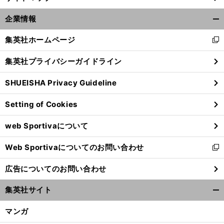
？
前
へ
30
企業情報
開
く/
集英社ホームページ
新
閉
し
じ
集英社プライバシーガイドライン
い
る
ウ
SHUEISHA Privacy Guideline
ィ
ン
Setting of Cookies
ド
ウ
web Sportivaについて
で
開
Web Sportivaについてのお問い合わせ
く
新
し
広告についてのお問い合わせ
い
ウ
集英社サイト
ィ
開
ン
く/
マンガ
ド
閉
ウ