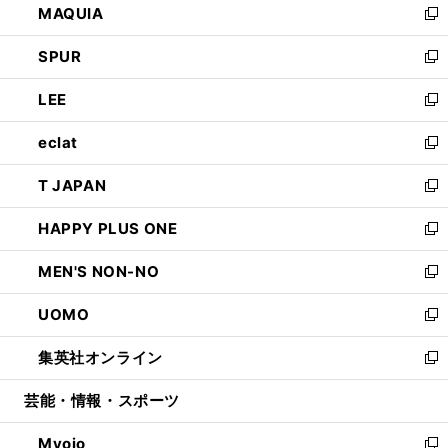
MAQUIA
ド
ィ
い
新
ウ
ン
ウ
し
SPUR
で
ド
ィ
い
新
開
ウ
ン
ウ
し
LEE
く
で
ド
ィ
い
新
開
ウ
ン
ウ
し
eclat
く
で
ド
ィ
い
新
開
ウ
ン
ウ
し
T JAPAN
く
で
ド
ィ
い
新
開
ウ
ン
ウ
し
HAPPY PLUS ONE
く
で
ド
ィ
い
新
開
ウ
ン
ウ
し
MEN'S NON-NO
く
で
ド
ィ
い
新
開
ウ
ン
ウ
し
UOMO
く
で
ド
ィ
い
新
開
ウ
ン
ウ
し
集英社オンライン
く
で
ド
ィ
い
新
開
ウ
ン
ウ
し
芸能・情報・スポーツ
く
で
ド
ィ
い
開
ウ
ン
ウ
Myojo
く
で
ド
ィ
新