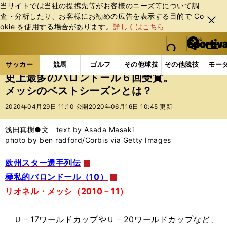
当サイトでは当社の提携先等がお客様のニーズ等について調
査・分析したり、お客様にお勧めの広告を表⽰する⽬的で Co
閉じ
okie を使⽤する場合があります。
詳しくはこちら
る
マイペ
web Sportiva (webスポルティーバ)
検索
メニュ
we
ー
サッカーの記事一覧
海外サッカー
海外サッカー
b
ジ
サッカー
競馬
ゴルフ
その他球技
その他競技
モー
ス
史上最多のバロンドール６回受賞。
ポ
メッシのベストシーズンとは？
ル
テ
2020年04月29日 11:10 公開
2020年06月16日 10:45 更新
ィ
ー
浅田真樹●文 text by Asada Masaki
バ
photo by ben radford/Corbis via Getty Images
欧州スター選手列伝
極私的バロンドール（10）
リオネル・メッシ（2010－11）
Ｕ－17ワールドカップやＵ－20ワールドカップなど、