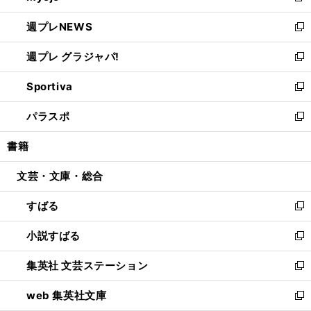
開
ウ
ン
し
週プレNEWS
く
で
ド
い
新
開
ウ
ウ
し
週プレ グラジャパ!
く
で
ィ
い
新
開
ン
ウ
し
Sportiva
く
ド
ィ
い
新
ウ
ン
ウ
し
パラスポ
で
ド
ィ
い
新
開
ウ
ン
ウ
し
書籍
く
で
ド
ィ
い
開
ウ
ン
ウ
文芸・文庫・総合
く
で
ド
ィ
開
ウ
ン
すばる
く
で
ド
新
開
ウ
し
小説すばる
く
で
い
新
開
ウ
し
集英社 文芸ステーション
く
ィ
い
新
ン
ウ
し
web 集英社文庫
ド
ィ
い
新
ウ