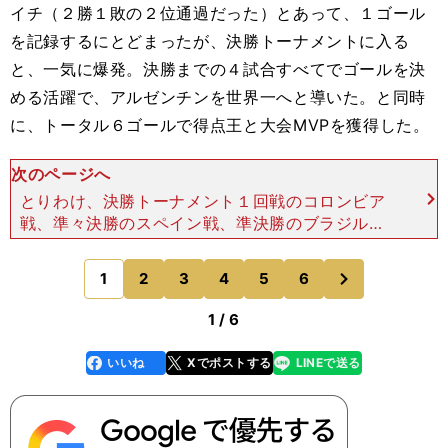
イチ（２勝１敗の２位通過だった）とあって、１ゴール
を記録するにとどまったが、決勝トーナメントに入る
と、一気に爆発。決勝までの４試合すべてでゴールを決
める活躍で、アルゼンチンを世界一へと導いた。と同時
に、トータル６ゴールで得点王と大会MVPを獲得した。
次のページへ
とりわけ、決勝トーナメント１回戦のコロンビア
戦、準々決勝のスペイン戦、準決勝のブラジル戦
（２位通過だったため、強豪との対戦続きだった）
と、それぞれで決めたゴールは、スピード、テクニ
次
1
2
3
4
5
6
のページへ
ック、アイデアといっ
1 / 6
いいね
Xでポストする
LINEで送る
line
faceboo
x
k