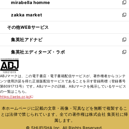
mirabella homme
く
で
ド
ィ
い
新
開
ウ
ン
ウ
し
zakka market
く
で
ド
ィ
い
新
開
ウ
ン
ウ
し
その他WEBサービス
く
で
ド
ィ
い
開
ウ
ン
ウ
集英社アドナビ
く
で
ド
ィ
新
開
ウ
ン
し
集英社エディターズ・ラボ
く
で
ド
い
新
開
ウ
ウ
し
く
で
ィ
い
開
ン
ウ
ABJマークは、この電子書店・電子書籍配信サービスが、著作権者からコンテ
く
ド
ィ
ンツ使用許諾を得た正規版配信サービスであることを示す登録商標（登録番号
ウ
ン
第6091713号）です。ABJマークの詳細、ABJマークを掲示しているサービス
で
ド
の一覧はこちら。
開
ウ
https://aebs.or.jp/
新
く
で
し
い
開
本ホームページに記載の文章・画像・写真などを無断で複製するこ
ウ
く
とは法律で禁じられています。全ての著作権は株式会社 集英社に帰
ィ
属します。
ン
ド
© SHUEISHA Inc. All Rights Reserved.