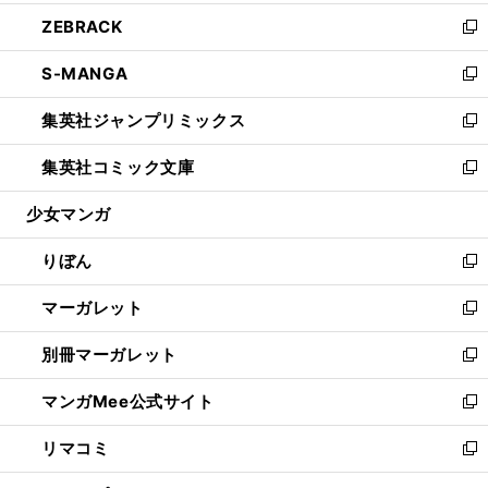
開
ウ
ン
ウ
し
ZEBRACK
く
で
ド
ィ
い
新
開
ウ
ン
ウ
し
S-MANGA
く
で
ド
ィ
い
新
開
ウ
ン
ウ
し
集英社ジャンプリミックス
く
で
ド
ィ
い
新
開
ウ
ン
ウ
し
集英社コミック文庫
く
で
ド
ィ
い
新
開
ウ
ン
ウ
し
少女マンガ
く
で
ド
ィ
い
開
ウ
ン
ウ
りぼん
く
で
ド
ィ
新
開
ウ
ン
し
マーガレット
く
で
ド
い
新
開
ウ
ウ
し
別冊マーガレット
く
で
ィ
い
新
開
ン
ウ
し
マンガMee公式サイト
く
ド
ィ
い
新
ウ
ン
ウ
し
リマコミ
で
ド
ィ
い
新
開
ウ
ン
ウ
し