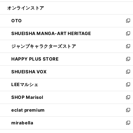
開
ン
ウ
オンラインストア
く
ド
ィ
ウ
ン
OTO
で
ド
新
開
ウ
し
SHUEISHA MANGA-ART HERITAGE
く
で
い
新
開
ウ
し
ジャンプキャラクターズストア
く
ィ
い
新
ン
ウ
し
HAPPY PLUS STORE
ド
ィ
い
新
ウ
ン
ウ
し
SHUEISHA VOX
で
ド
ィ
い
新
開
ウ
ン
ウ
し
LEEマルシェ
く
で
ド
ィ
い
新
開
ウ
ン
ウ
し
SHOP Marisol
く
で
ド
ィ
い
新
開
ウ
ン
ウ
し
eclat premium
く
で
ド
ィ
い
新
開
ウ
ン
ウ
し
mirabella
く
で
ド
ィ
い
新
開
ウ
ン
ウ
し