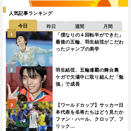
人気記事ランキング
今日
昨日
週間
月間
「僕なりの４回転半ができた」
1
最後の五輪、羽生結弦がこだわ
ったジャンプの美学
羽生結弦、五輪連覇の舞台裏
2
ケガで欠場中に取り組んだ「勉
強」で成長
【ワールドカップ】サッカー日
3
本代表を名将たちはどう見たか
ファン・ハール、クロップ、フ
リック...