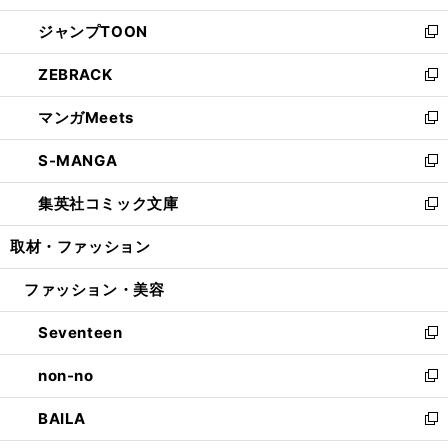
開
ウ
ン
ウ
し
ジャンプTOON
く
で
ド
ィ
い
新
開
ウ
ン
ウ
し
ZEBRACK
く
で
ド
ィ
い
新
開
ウ
ン
ウ
し
マンガMeets
く
で
ド
ィ
い
新
開
ウ
ン
ウ
し
S-MANGA
く
で
ド
ィ
い
新
開
ウ
ン
ウ
し
集英社コミック文庫
く
で
ド
ィ
い
新
開
ウ
ン
ウ
し
取材・ファッション
く
で
ド
ィ
い
開
ウ
ン
ウ
ファッション・美容
く
で
ド
ィ
開
ウ
ン
Seventeen
く
で
ド
新
開
ウ
し
non-no
く
で
い
新
開
ウ
し
BAILA
く
ィ
い
新
ン
ウ
し