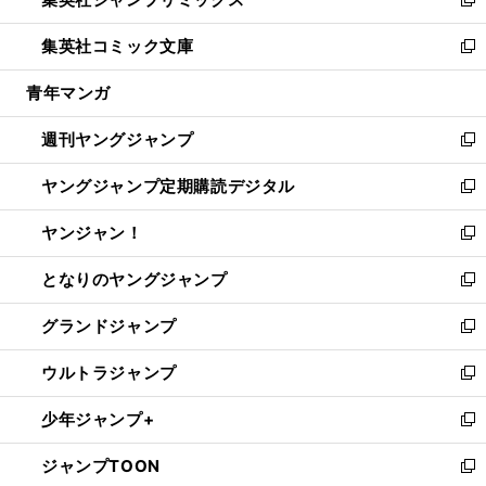
ド
ィ
い
新
開
ウ
ン
ウ
し
集英社コミック文庫
く
で
ド
ィ
い
新
開
ウ
ン
ウ
し
青年マンガ
く
で
ド
ィ
い
開
ウ
ン
ウ
週刊ヤングジャンプ
く
で
ド
ィ
新
開
ウ
ン
し
ヤングジャンプ定期購読デジタル
く
で
ド
い
新
開
ウ
ウ
し
ヤンジャン！
く
で
ィ
い
新
開
ン
ウ
し
となりのヤングジャンプ
く
ド
ィ
い
新
ウ
ン
ウ
し
グランドジャンプ
で
ド
ィ
い
新
開
ウ
ン
ウ
し
ウルトラジャンプ
く
で
ド
ィ
い
新
開
ウ
ン
ウ
し
少年ジャンプ+
く
で
ド
ィ
い
新
開
ウ
ン
ウ
し
ジャンプTOON
く
で
ド
ィ
い
新