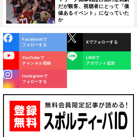
だが観客、視聴者にとって「価
値あるイベント」になっていた
か
cebo
X
Facebookで
Xでフォローする
ok
フォローする
uTube
LINE
YouTubeで
LINEで
チャンネル登録
アカウント追加
stagra
Instagramで
m
フォローする