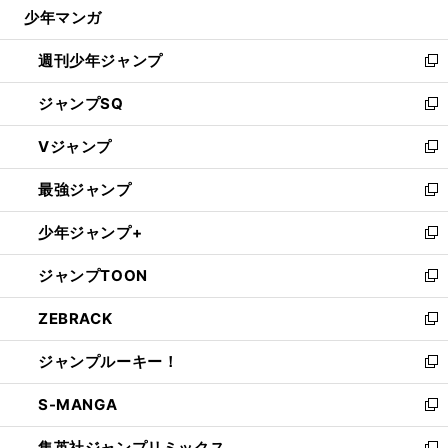
じ
少年マンガ
で
る
開
週刊少年ジャンプ
く
新
し
ジャンプSQ
い
新
ウ
し
Vジャンプ
ィ
い
新
ン
ウ
し
最強ジャンプ
ド
ィ
い
新
ウ
ン
ウ
し
少年ジャンプ+
で
ド
ィ
い
新
開
ウ
ン
ウ
し
ジャンプTOON
く
で
ド
ィ
い
新
開
ウ
ン
ウ
し
ZEBRACK
く
で
ド
ィ
い
新
開
ウ
ン
ウ
し
ジャンプルーキー！
く
で
ド
ィ
い
新
開
ウ
ン
ウ
し
S-MANGA
く
で
ド
ィ
い
新
開
ウ
ン
ウ
し
集英社ジャンプリミックス
く
で