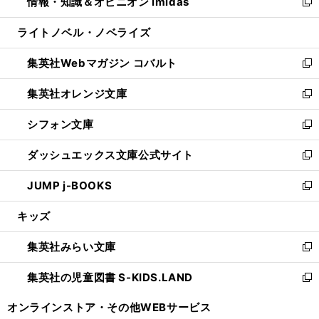
情報・知識＆オピニオン imidas
く
で
ド
ィ
い
新
開
ウ
ン
ウ
し
ライトノベル・ノベライズ
く
で
ド
ィ
い
開
ウ
ン
ウ
集英社Webマガジン コバルト
く
で
ド
ィ
新
開
ウ
ン
し
集英社オレンジ文庫
く
で
ド
い
新
開
ウ
ウ
し
シフォン文庫
く
で
ィ
い
新
開
ン
ウ
し
ダッシュエックス文庫公式サイト
く
ド
ィ
い
新
ウ
ン
ウ
し
JUMP j-BOOKS
で
ド
ィ
い
新
開
ウ
ン
ウ
し
キッズ
く
で
ド
ィ
い
開
ウ
ン
ウ
集英社みらい文庫
く
で
ド
ィ
新
開
ウ
ン
し
集英社の児童図書 S-KIDS.LAND
く
で
ド
い
新
開
ウ
ウ
し
オンラインストア・
その他WEBサービス
く
で
ィ
い