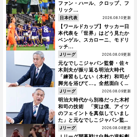
ファン・ハール、クロップ、フ
リック...
日本代表
2026.08.10更新
【ワールドカップ】サッカー日
本代表を「世界」はどう見たか
ベンゲル、スカローニ、モドリ
ッチ...
Jリーグ
2026.08.09更新
元なでしこジャパン監督・佐々
木則夫が振り返る明治大時代
「練習もしない（木村）和司が
脚光を浴びて...。全然面白くな
い４年間でした」
Jリーグ
2026.08.09更新
明治大時代から別格だった木村
和司の技術 「実は僕、アイツ
のフェイントを真似していまし
た」と元なでしこジャパン監
督・佐々木則夫
Jリーグ
2026.08.08更新
Ｊリーグ開幕戦は白熱の逆転劇