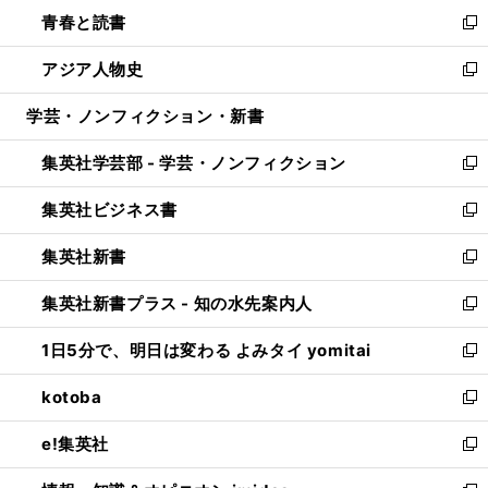
ン
ウ
し
青春と読書
で
ド
ィ
い
新
開
ウ
ン
ウ
し
アジア人物史
く
で
ド
ィ
い
新
開
ウ
ン
ウ
し
学芸・ノンフィクション・新書
く
で
ド
ィ
い
開
ウ
ン
ウ
集英社学芸部 - 学芸・ノンフィクション
く
で
ド
ィ
新
開
ウ
ン
し
集英社ビジネス書
く
で
ド
い
新
開
ウ
ウ
し
集英社新書
く
で
ィ
い
新
開
ン
ウ
し
集英社新書プラス - 知の水先案内人
く
ド
ィ
い
新
ウ
ン
ウ
し
1日5分で、明日は変わる よみタイ yomitai
で
ド
ィ
い
新
開
ウ
ン
ウ
し
kotoba
く
で
ド
ィ
い
新
開
ウ
ン
ウ
し
e!集英社
く
で
ド
ィ
い
新
開
ウ
ン
ウ
し