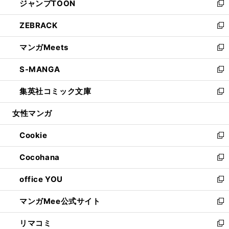
ジャンプTOON
く
で
ド
ィ
い
新
開
ウ
ン
ウ
し
ZEBRACK
く
で
ド
ィ
い
新
開
ウ
ン
ウ
し
マンガMeets
く
で
ド
ィ
い
新
開
ウ
ン
ウ
し
S-MANGA
く
で
ド
ィ
い
新
開
ウ
ン
ウ
し
集英社コミック文庫
く
で
ド
ィ
い
新
開
ウ
ン
ウ
し
女性マンガ
く
で
ド
ィ
い
開
ウ
ン
ウ
Cookie
く
で
ド
ィ
新
開
ウ
ン
し
Cocohana
く
で
ド
い
新
開
ウ
ウ
し
office YOU
く
で
ィ
い
新
開
ン
ウ
し
マンガMee公式サイト
く
ド
ィ
い
新
ウ
ン
ウ
し
リマコミ
で
ド
ィ
い
新