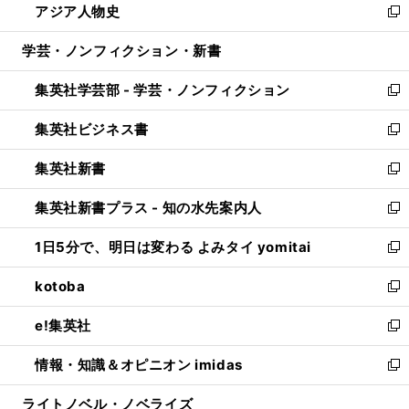
アジア人物史
く
で
ド
ィ
い
新
開
ウ
ン
ウ
し
学芸・ノンフィクション・新書
く
で
ド
ィ
い
開
ウ
ン
ウ
集英社学芸部 - 学芸・ノンフィクション
く
で
ド
ィ
新
開
ウ
ン
し
集英社ビジネス書
く
で
ド
い
新
開
ウ
ウ
し
集英社新書
く
で
ィ
い
新
開
ン
ウ
し
集英社新書プラス - 知の水先案内人
く
ド
ィ
い
新
ウ
ン
ウ
し
1日5分で、明日は変わる よみタイ yomitai
で
ド
ィ
い
新
開
ウ
ン
ウ
し
kotoba
く
で
ド
ィ
い
新
開
ウ
ン
ウ
し
e!集英社
く
で
ド
ィ
い
新
開
ウ
ン
ウ
し
情報・知識＆オピニオン imidas
く
で
ド
ィ
い
新
開
ウ
ン
ウ
し
ライトノベル・ノベライズ
く
で
ド
ィ
い