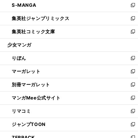
S-MANGA
く
で
ド
ィ
い
新
開
ウ
ン
ウ
し
集英社ジャンプリミックス
く
で
ド
ィ
い
新
開
ウ
ン
ウ
し
集英社コミック文庫
く
で
ド
ィ
い
新
開
ウ
ン
ウ
し
少女マンガ
く
で
ド
ィ
い
開
ウ
ン
ウ
りぼん
く
で
ド
ィ
新
開
ウ
ン
し
マーガレット
く
で
ド
い
新
開
ウ
ウ
し
別冊マーガレット
く
で
ィ
い
新
開
ン
ウ
し
マンガMee公式サイト
く
ド
ィ
い
新
ウ
ン
ウ
し
リマコミ
で
ド
ィ
い
新
開
ウ
ン
ウ
し
ジャンプTOON
く
で
ド
ィ
い
新
開
ウ
ン
ウ
し
ZEBRACK
く
で
ド