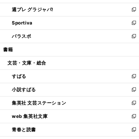
開
ウ
ウ
し
週プレ グラジャパ!
く
で
ィ
い
新
開
ン
ウ
し
Sportiva
く
ド
ィ
い
新
ウ
ン
ウ
し
パラスポ
で
ド
ィ
い
新
開
ウ
ン
ウ
し
書籍
く
で
ド
ィ
い
開
ウ
ン
ウ
文芸・文庫・総合
く
で
ド
ィ
開
ウ
ン
すばる
く
で
ド
新
開
ウ
し
小説すばる
く
で
い
新
開
ウ
し
集英社 文芸ステーション
く
ィ
い
新
ン
ウ
し
web 集英社文庫
ド
ィ
い
新
ウ
ン
ウ
し
青春と読書
で
ド
ィ
い
新
開
ウ
ン
ウ
し