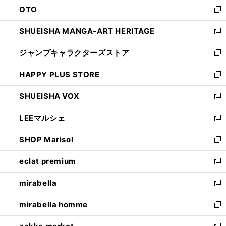
OTO
で
ド
新
開
ウ
し
SHUEISHA MANGA-ART HERITAGE
く
で
い
新
開
ウ
し
ジャンプキャラクターズストア
く
ィ
い
新
ン
ウ
し
HAPPY PLUS STORE
ド
ィ
い
新
ウ
ン
ウ
し
SHUEISHA VOX
で
ド
ィ
い
新
開
ウ
ン
ウ
し
LEEマルシェ
く
で
ド
ィ
い
新
開
ウ
ン
ウ
し
SHOP Marisol
く
で
ド
ィ
い
新
開
ウ
ン
ウ
し
eclat premium
く
で
ド
ィ
い
新
開
ウ
ン
ウ
し
mirabella
く
で
ド
ィ
い
新
開
ウ
ン
ウ
し
mirabella homme
く
で
ド
ィ
い
新
開
ウ
ン
ウ
し
く