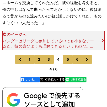
ニホームを交換してくれたんだ。彼の経歴を考えると、
俺の申し出なんて断ったっておかしくないのに、彼はま
るで昔からの友達みたいに俺に話しかけてくれた。もの
すごくいい人だった！」
次のページへ
バングーはリーグに参加している中でも小さなチー
ムだ。彼の喜びようも理解できるというものだ。
しかし、もうひとつ忘れてはいけないのは、そのチ
ームにボタフォゴが引き分けてしまったことだ。本
次
1
2
3
4
5
6
のページへ
のページへ
田の後半のパフォ
前
4 / 6
いいね
Xでポストする
LINEで送る
line
faceboo
x
k