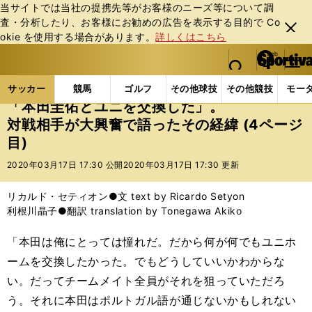
当サイトでは当社の提携先等がお客様のニーズ等について調
査・分析したり、お客様にお勧めの広告を表⽰する⽬的で Co
閉じ
okie を使⽤する場合があります。
詳しくはこちら
る
マイペ
web Sportiva (webスポルティーバ)
検索
メニュ
we
ー
サッカーの記事一覧
海外サッカー
海外サッカー
b
ジ
サッカー
競馬
ゴルフ
その他球技
その他競技
モー
ス
「本田圭佑とユニを交換した」。
ポ
対戦相手が大興奮で語ったその経緯 (4ページ
ル
目)
テ
ィ
2020年03月17日 17:30 公開
2020年03月17日 17:30 更新
ー
バ
リカルド・セティオン●文 text by Ricardo Setyon
利根川晶子●翻訳 translation by Tonegawa Akiko
「本田は俺にとっては憧れだ。だから何が何でもユニホ
ームを交換したかった。でもどうしていいかわからな
い。だってチームメイト全員がそれを狙っていただろ
う。それに本田はポルトガル語が通じないかもしれない