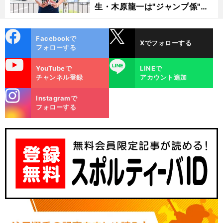
生・木原龍一は"ジャンプ係"だ
った
cebo
X
Facebookで
Xでフォローする
ok
フォローする
uTube
LINE
YouTubeで
LINEで
チャンネル登録
アカウント追加
stagra
Instagramで
m
フォローする