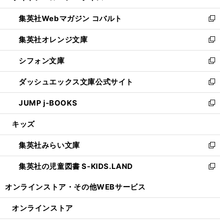
開
ウ
ン
ウ
集英社Webマガジン コバルト
く
で
ド
ィ
新
開
ウ
ン
し
集英社オレンジ文庫
く
で
ド
い
新
開
ウ
ウ
し
シフォン文庫
く
で
ィ
い
新
開
ン
ウ
し
ダッシュエックス文庫公式サイト
く
ド
ィ
い
新
ウ
ン
ウ
し
JUMP j-BOOKS
で
ド
ィ
い
新
開
ウ
ン
ウ
し
キッズ
く
で
ド
ィ
い
開
ウ
ン
ウ
集英社みらい文庫
く
で
ド
ィ
新
開
ウ
ン
し
集英社の児童図書 S-KIDS.LAND
く
で
ド
い
新
開
ウ
ウ
し
オンラインストア・
その他WEBサービス
く
で
ィ
い
開
ン
ウ
オンラインストア
く
ド
ィ
ウ
ン