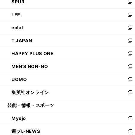
SPUR
で
ド
ィ
い
新
開
ウ
ン
ウ
し
LEE
く
で
ド
ィ
い
新
開
ウ
ン
ウ
し
eclat
く
で
ド
ィ
い
新
開
ウ
ン
ウ
し
T JAPAN
く
で
ド
ィ
い
新
開
ウ
ン
ウ
し
HAPPY PLUS ONE
く
で
ド
ィ
い
新
開
ウ
ン
ウ
し
MEN'S NON-NO
く
で
ド
ィ
い
新
開
ウ
ン
ウ
し
UOMO
く
で
ド
ィ
い
新
開
ウ
ン
ウ
し
集英社オンライン
く
で
ド
ィ
い
新
開
ウ
ン
ウ
し
芸能・情報・スポーツ
く
で
ド
ィ
い
開
ウ
ン
ウ
Myojo
く
で
ド
ィ
新
開
ウ
ン
し
週プレNEWS
く
で
ド
い
新