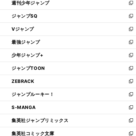
週刊少年ジャンプ
く
新
し
ジャンプSQ
い
新
ウ
し
Vジャンプ
ィ
い
新
ン
ウ
し
最強ジャンプ
ド
ィ
い
新
ウ
ン
ウ
し
少年ジャンプ+
で
ド
ィ
い
新
開
ウ
ン
ウ
し
ジャンプTOON
く
で
ド
ィ
い
新
開
ウ
ン
ウ
し
ZEBRACK
く
で
ド
ィ
い
新
開
ウ
ン
ウ
し
ジャンプルーキー！
く
で
ド
ィ
い
新
開
ウ
ン
ウ
し
S-MANGA
く
で
ド
ィ
い
新
開
ウ
ン
ウ
し
集英社ジャンプリミックス
く
で
ド
ィ
い
新
開
ウ
ン
ウ
し
集英社コミック文庫
く
で
ド
ィ
い
新