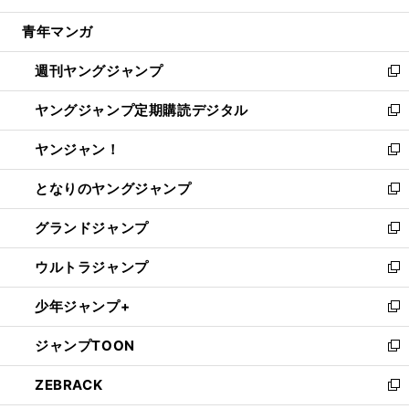
開
ウ
ン
ウ
し
青年マンガ
く
で
ド
ィ
い
開
ウ
ン
ウ
週刊ヤングジャンプ
く
で
ド
ィ
新
開
ウ
ン
し
ヤングジャンプ定期購読デジタル
く
で
ド
い
新
開
ウ
ウ
し
ヤンジャン！
く
で
ィ
い
新
開
ン
ウ
し
となりのヤングジャンプ
く
ド
ィ
い
新
ウ
ン
ウ
し
グランドジャンプ
で
ド
ィ
い
新
開
ウ
ン
ウ
し
ウルトラジャンプ
く
で
ド
ィ
い
新
開
ウ
ン
ウ
し
少年ジャンプ+
く
で
ド
ィ
い
新
開
ウ
ン
ウ
し
ジャンプTOON
く
で
ド
ィ
い
新
開
ウ
ン
ウ
し
ZEBRACK
く
で
ド
ィ
い
新
開
ウ
ン
ウ
し