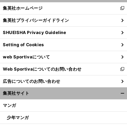
く/
集英社ホームページ
新
閉
し
じ
集英社プライバシーガイドライン
い
る
ウ
SHUEISHA Privacy Guideline
ィ
ン
Setting of Cookies
ド
ウ
web Sportivaについて
で
前
開
へ
Web Sportivaについてのお問い合わせ
く
新
し
広告についてのお問い合わせ
い
ウ
集英社サイト
ィ
開
ン
く/
マンガ
ド
閉
ウ
じ
少年マンガ
で
る
開