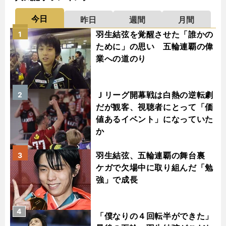
今日
昨日
週間
月間
羽生結弦を覚醒させた「誰かの
1
ために」の思い 五輪連覇の偉
業への道のり
Ｊリーグ開幕戦は白熱の逆転劇
2
だが観客、視聴者にとって「価
値あるイベント」になっていた
か
羽生結弦、五輪連覇の舞台裏
3
ケガで欠場中に取り組んだ「勉
強」で成長
4
「僕なりの４回転半ができた」