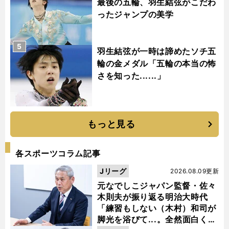
最後の五輪、羽生結弦がこだわ
ったジャンプの美学
5
羽生結弦が一時は諦めたソチ五
輪の金メダル「五輪の本当の怖
さを知った......」
もっと見る
各スポーツコラム記事
Jリーグ
2026.08.09更新
元なでしこジャパン監督・佐々
木則夫が振り返る明治大時代
「練習もしない（木村）和司が
脚光を浴びて...。全然面白くな