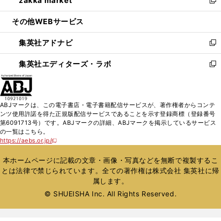
zakka market
で
ド
ィ
い
新
開
ウ
ン
ウ
し
その他WEBサービス
く
で
ド
ィ
い
開
ウ
ン
ウ
集英社アドナビ
く
で
ド
ィ
新
開
ウ
ン
し
集英社エディターズ・ラボ
く
で
ド
い
新
開
ウ
ウ
し
く
で
ィ
い
開
ン
ウ
ABJマークは、この電子書店・電子書籍配信サービスが、著作権者からコンテ
く
ド
ィ
ンツ使用許諾を得た正規版配信サービスであることを示す登録商標（登録番号
ウ
ン
第6091713号）です。ABJマークの詳細、ABJマークを掲示しているサービス
で
ド
の一覧はこちら。
開
ウ
https://aebs.or.jp/
新
く
で
し
い
開
本ホームページに記載の文章・画像・写真などを無断で複製するこ
ウ
く
とは法律で禁じられています。全ての著作権は株式会社 集英社に帰
ィ
属します。
ン
ド
© SHUEISHA Inc. All Rights Reserved.
ウ
で
開
く