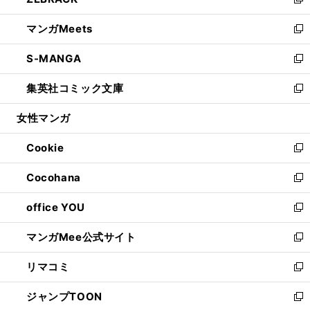
ィ
い
新
開
ウ
ン
ウ
し
マンガMeets
く
で
ド
ィ
い
新
開
ウ
ン
ウ
し
S-MANGA
く
で
ド
ィ
い
新
開
ウ
ン
ウ
し
集英社コミック文庫
く
で
ド
ィ
い
新
開
ウ
ン
ウ
し
女性マンガ
く
で
ド
ィ
い
開
ウ
ン
ウ
Cookie
く
で
ド
ィ
新
開
ウ
ン
し
Cocohana
く
で
ド
い
新
開
ウ
ウ
し
office YOU
く
で
ィ
い
新
開
ン
ウ
し
マンガMee公式サイト
く
ド
ィ
い
新
ウ
ン
ウ
し
リマコミ
で
ド
ィ
い
新
開
ウ
ン
ウ
し
ジャンプTOON
く
で
ド
ィ
い
新