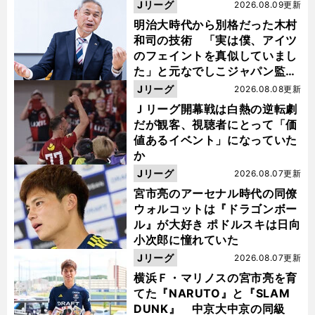
い４年間でした」
Jリーグ
2026.08.09更新
明治大時代から別格だった木村
和司の技術 「実は僕、アイツ
のフェイントを真似していまし
た」と元なでしこジャパン監
督・佐々木則夫
Jリーグ
2026.08.08更新
Ｊリーグ開幕戦は白熱の逆転劇
だが観客、視聴者にとって「価
値あるイベント」になっていた
か
Jリーグ
2026.08.07更新
宮市亮のアーセナル時代の同僚
ウォルコットは『ドラゴンボー
ル』が大好き ポドルスキは日向
小次郎に憧れていた
Jリーグ
2026.08.07更新
横浜Ｆ・マリノスの宮市亮を育
てた『NARUTO』と『SLAM
DUNK』 中京大中京の同級