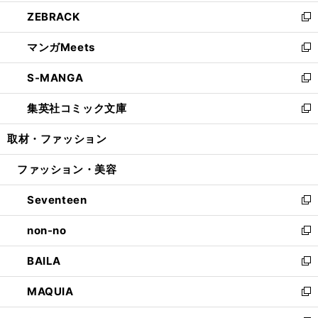
開
ウ
ン
ウ
し
ZEBRACK
く
で
ド
ィ
い
新
開
ウ
ン
ウ
し
マンガMeets
く
で
ド
ィ
い
新
開
ウ
ン
ウ
し
S-MANGA
く
で
ド
ィ
い
新
開
ウ
ン
ウ
し
集英社コミック文庫
く
で
ド
ィ
い
新
開
ウ
ン
ウ
し
取材・ファッション
く
で
ド
ィ
い
開
ウ
ン
ウ
ファッション・美容
く
で
ド
ィ
開
ウ
ン
Seventeen
く
で
ド
新
開
ウ
し
non-no
く
で
い
新
開
ウ
し
BAILA
く
ィ
い
新
ン
ウ
し
MAQUIA
ド
ィ
い
新
ウ
ン
ウ
し