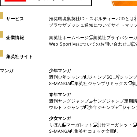
サービス
推奨環境
集英社ID・スポルティーバIDとは
ブラウザプッシュ通知について
サイトマッ
企業情報
集英社ホームページ
集英社プライバシー
新
Web Sportivaについてのお問い合わせ
広
し
新
い
し
集英社サイト
ウ
い
ィ
ウ
マンガ
少年マンガ
ン
ィ
週刊少年ジャンプ
ジャンプSQ
Vジャン
ド
ン
新
新
S-MANGA
集英社ジャンプリミックス
集
ウ
ド
新
し
し
新
で
ウ
し
い
い
し
青年マンガ
開
で
い
ウ
ウ
い
週刊ヤングジャンプ
ヤングジャンプ定期
新
く
開
ウ
ィ
ィ
ウ
ウルトラジャンプ
少年ジャンプ+
ジャン
新
し
新
く
ィ
ン
ン
ィ
し
い
し
ン
ド
ド
ン
少女マンガ
い
ウ
い
ド
ウ
ウ
ド
りぼん
マーガレット
別冊マーガレット
新
新
新
ウ
ィ
ウ
ウ
で
で
ウ
S-MANGA
集英社コミック文庫
し
新
し
新
ィ
ン
ィ
で
開
開
で