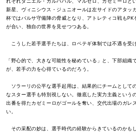
れぞれダニエル・カルバハル、マルセロ、カゼミーロとい
新星、ヴィニシウス・ジュニオールは左サイドのアタッ
杯ではバルサ守備陣の脅威となり、アトレティコ戦もPK
が合い、独自の世界を見せつつある。
こうした若手選手たちは、ロペテギ体制では不遇を受
「野心的で、大きな可能性を秘めている」と、下部組織
が、若手の力を心得ているのだろう。
ソラーリの公平な選手起用は、結果的にチームとしての
なスター選手も特別視しない。徹底した実力主義という
出番を得たカゼミーロがゴールを奪い、交代出場のガレ
い。
その采配の妙は、選手時代の経験からきているのかも