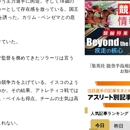
う主力選手に肉迫。そして18歳の
カーとして存在感を放っている。国王
を誘った。カリム・ベンゼマとの息
けていた。
で監督を務めてきたソラーリは言う
競争力を上げている。イスコのよう
のか。その結果、アトレティコ戦では
ス・ベイルも得点。チームの士気は高
人気記事ランキング
しれない。
今日
昨日