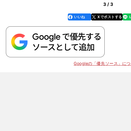
3 / 3
いいね
Xでポストする
line
faceboo
x
k
Googleの「優先ソース」に