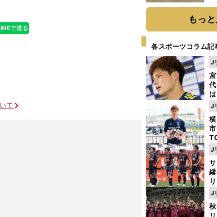
だ
もっと
LINEで送る
各スポーツコラム記
J
宮
代
は
が
ついて
J
日
横
た
市
T
K
J
級
サ
ャ
縁
り
開
J
見
秋
リ