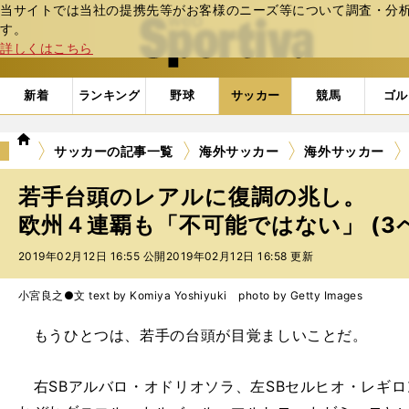
当サイトでは当社の提携先等がお客様のニーズ等について調査・分析し
web Sportiva (webスポルティーバ)
す。
詳しくはこちら
新着
ランキング
野球
サッカー
競馬
ゴル
we
サッカーの記事一覧
海外サッカー
海外サッカー
b
ス
若手台頭のレアルに復調の兆し。
ポ
ル
欧州４連覇も「不可能ではない」 (3
テ
2019年02月12日 16:55 公開
2019年02月12日 16:58 更新
ィ
ー
バ
小宮良之●文 text by Komiya Yoshiyuki photo by Getty Images
もうひとつは、若手の台頭が目覚ましいことだ。
右SBアルバロ・オドリオソラ、左SBセルヒオ・レギロ