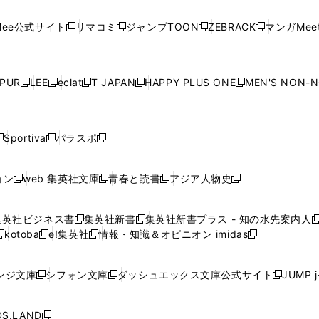
い
い
い
い
い
ン
ド
ン
ド
ン
ド
ン
く
く
開
く
く
く
ウ
ウ
ウ
ウ
ウ
ド
ウ
ド
ウ
ド
ウ
ド
ee公式サイト
リマコミ
ジャンプTOON
ZEBRACK
マンガMeet
く
新
新
新
新
ィ
ィ
ィ
ィ
ィ
ウ
で
ウ
で
ウ
で
ウ
し
し
し
し
ン
ン
ン
ン
ン
で
開
で
開
で
開
で
い
い
い
い
ド
ド
ド
ド
ド
開
く
開
く
開
く
開
ウ
ウ
ウ
ウ
ウ
ウ
ウ
ウ
ウ
PUR
LEE
eclat
T JAPAN
HAPPY PLUS ONE
MEN'S NON-
く
く
く
く
新
新
新
新
新
ィ
ィ
ィ
ィ
で
で
で
で
で
し
し
し
し
し
ン
ン
ン
ン
開
開
開
開
開
い
い
い
い
い
ド
ド
ド
ド
く
く
く
く
く
ウ
ウ
ウ
ウ
ウ
ウ
ウ
ウ
ウ
Sportiva
パラスポ
新
新
ィ
ィ
ィ
ィ
ィ
で
で
で
で
し
し
し
ン
ン
ン
ン
ン
開
開
開
開
い
い
い
ド
ド
ド
ド
ド
ョン
web 集英社文庫
青春と読書
アジア人物史
く
く
く
く
新
新
新
新
ウ
ウ
ウ
ウ
ウ
ウ
ウ
ウ
し
し
し
し
ィ
ィ
ィ
で
で
で
で
で
い
い
い
い
ン
ン
ン
集英社ビジネス書
集英社新書
集英社新書プラス - 知の水先案内人
開
開
開
開
開
新
新
新
ウ
ウ
ウ
ウ
ド
ド
ド
kotoba
e!集英社
情報・知識＆オピニオン imidas
く
く
く
く
く
新
し
新
し
新
ィ
ィ
ィ
ィ
ウ
ウ
ウ
し
し
い
し
い
し
ン
ン
ン
ン
で
で
で
い
い
ウ
い
ウ
い
ド
ド
ド
ド
ンジ文庫
シフォン文庫
ダッシュエックス文庫公式サイト
JUMP 
開
開
開
新
新
新
ウ
ウ
ィ
ウ
ィ
ウ
ウ
ウ
ウ
ウ
く
く
く
し
し
し
ィ
ィ
ン
ィ
ン
ィ
で
で
で
で
い
い
い
ン
ン
ド
ン
ド
ン
S.LAND
開
開
開
開
新