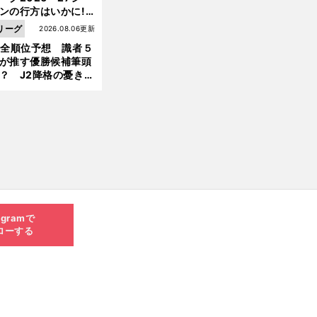
ンの行方はいかに!?
５人の識者が全順位
リーグ
2026.08.06更新
大胆予想
1全順位予想 識者５
が推す優勝候補筆頭
？ J2降格の憂き目
遭いそうな３クラブ
は？
agramで
ローする