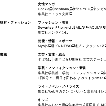
い
し
い
し
ン
ド
ン
女性マンガ
開
く
く
開
ウ
い
ウ
い
ド
ウ
ド
Cookie
Cocohana
office YOU
マンガM
く
く
新
新
新
ィ
ウ
ィ
ウ
ウ
で
ウ
集英社コミック文庫
し
新
し
し
ン
ィ
ン
ィ
で
開
で
い
し
い
い
ド
ン
ド
ン
取材・ファッション
ファッション・美容
開
く
開
ウ
い
ウ
ウ
ウ
ド
ウ
ド
Seventeen
non-no
BAILA
MAQUIA
S
く
く
新
新
新
新
ィ
ウ
ィ
ィ
で
ウ
で
ウ
集英社オンライン
し
新
し
し
し
ン
ィ
ン
ン
開
で
開
で
い
し
い
い
い
ド
ン
ド
ド
芸能・情報・スポーツ
く
開
く
開
ウ
い
ウ
ウ
ウ
ウ
ド
ウ
ウ
Myojo
週プレNEWS
週プレ グラジャパ!
く
く
新
新
新
ィ
ウ
ィ
ィ
ィ
で
ウ
で
で
し
し
ン
ィ
ン
ン
ン
書籍
文芸・文庫・総合
開
で
開
開
い
い
ド
ン
ド
ド
ド
すばる
小説すばる
集英社 文芸ステーシ
く
開
く
く
新
新
ウ
ウ
ウ
ド
ウ
ウ
ウ
く
し
し
ィ
ィ
学芸・ノンフィクション・新書
で
ウ
で
で
で
い
い
ン
ン
集英社学芸部 - 学芸・ノンフィクション
開
で
開
開
開
新
ウ
ウ
ド
ド
1日5分で、明日は変わる よみタイ yomitai
く
開
く
く
く
し
新
ィ
ィ
ウ
ウ
く
い
ン
ン
ライトノベル・ノベライズ
で
で
ウ
ド
ド
集英社Webマガジン コバルト
集英社オレ
開
開
新
ィ
ウ
ウ
く
く
し
ン
キッズ
で
で
い
ド
集英社みらい文庫
集英社の児童図書 S-KID
開
開
新