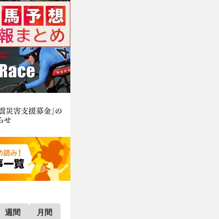
週間
月間