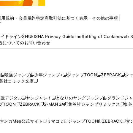
利用規約・会員規約
特定商取引法に基づく表示・その他の事項
プ
ガイドライン
SHUEISHA Privacy Guideline
Setting of Cookies
web 
告についてのお問い合わせ
プ
最強ジャンプ
少年ジャンプ+
ジャンプTOON
ZEBRACK
ジ
新
新
新
新
新
英社コミック文庫
し
新
し
し
し
し
い
い
し
い
い
い
ウ
ウ
い
ウ
ウ
ウ
購読デジタル
ヤンジャン！
となりのヤングジャンプ
グランドジ
新
新
新
ィ
ィ
ウ
ィ
ィ
ィ
プTOON
ZEBRACK
S-MANGA
集英社ジャンプリミックス
集英
新
し
新
し
新
し
新
ン
ン
ィ
ン
ン
ン
し
い
し
い
し
い
し
ド
ド
ン
ド
ド
ド
い
ウ
い
ウ
い
ウ
い
ウ
ウ
ド
ウ
ウ
ウ
マンガMee公式サイト
リマコミ
ジャンプTOON
ZEBRACK
マン
新
新
新
新
ウ
ィ
ウ
ィ
ウ
ィ
ウ
で
で
ウ
で
で
で
し
し
し
し
し
ィ
ン
ィ
ン
ィ
ン
ィ
開
開
で
開
開
開