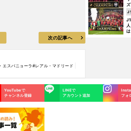
ズ
J
を
J
人
は
に
次の記事へ
と
・エスパニョーラ
#レアル・マドリード
Instagra
LINE
YouTubeで
LINEで
Inst
m
チャンネル登録
アカウント追加
フォ