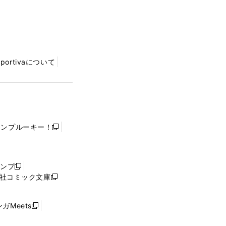
Sportivaについて
ャンプルーキー！
新
し
い
ウ
ャンプ
新
ィ
社コミック文庫
し
新
ン
い
し
ド
ウ
い
ウ
ガMeets
新
ィ
ウ
で
し
ン
ィ
開