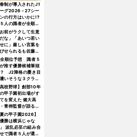
春制が導入されたJ1
ーグ2026－27シー
ンの行方はいかに!?
５人の識者が全順位
大胆予想
お前がラクして生意
だな」「あいつ若い
せに」厳しい言葉を
びせられるも佐藤慎
郎が貫いた誇りとフ
1全順位予想 識者５
ンへの思い
が推す優勝候補筆頭
？ J2降格の憂き目
遭いそうな３クラブ
は？
高校野球】創部10年
の甲子園初出場がす
てを変えた 健大高
・青栁監督が語る
機動破壊」はこうし
夏の甲子園2026】
生まれた
優勝は横浜じゃな
」 波乱必至の組み合
せで識者５人が選ん