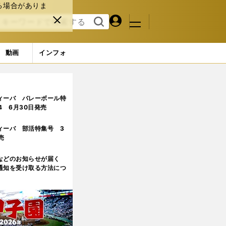
る場合がありま
マイペ
閉じ
検索
メニュ
ー
る
す
ジ
る
動画
インフォ
3ページ目
ィーバ バレーボール特
.4 6月30日発売
ィーバ 部活特集号 3
売
などのお知らせが届く
通知を受け取る方法につ