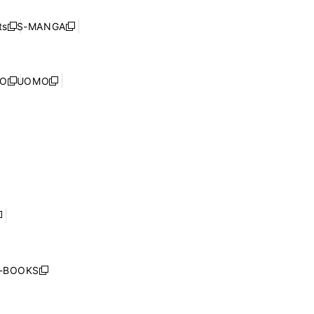
い
ド
ン
く
ウ
ウ
ド
s
S-MANGA
新
新
ィ
で
ウ
し
し
ン
開
で
い
い
ド
く
開
ウ
ウ
ウ
NO
UOMO
く
新
新
ィ
ィ
で
し
し
ン
ン
開
い
い
ド
ド
く
ウ
ウ
ウ
ウ
ィ
ィ
で
で
ン
ン
開
開
ド
ド
く
く
ウ
ウ
で
で
開
開
く
く
し
い
ウ
j-BOOKS
新
ィ
し
ン
い
ド