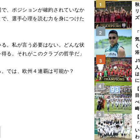
秋
1
で、ポジションが確約されていなか
リ
ズ
とで、選手心理を読む力を身につけた
を
「
2
気
いる。私が言う必要はない。どんな状
く
浴
を得る。それがこのクラブの哲学だ」
太
J
3
ァ
人
。では、欧州４連覇は可能か？
は
に
4
と
【
目
べ
崎
5
「
【
て
「
い
わ