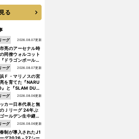
優勝校はここだ！
見る
事
リーグ
2026.08.07更新
市亮のアーセナル時
の同僚ウォルコット
『ドラゴンボール』
大好き ポドルスキは
リーグ
2026.08.07更新
向小次郎に憧れてい
浜Ｆ・マリノスの宮
亮を育てた『NARU
O』と『SLAM DUN
』 中京大中京の同
リーグ
2026.08.06更新
生・木原龍一は"ジ
ッカー日本代表と無
ンプ係"だった
のＪリーグ 24年ぶ
プ
中
」
ゴールデン生中継の
レミアの古豪を復活させた「
国マネー
と大物代理人の蜜月
幕戦でヘタな試合は
リーグ
2026.08.06更新
せられない
春制が導入されたJ1
ーグ2026－27シー