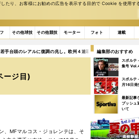
たり、お客様にお勧めの広告を表⽰する⽬的で Cookie を使⽤す
フ
その他球技
その他競技
モーター
フォト
連載
若手台頭のレアルに復調の兆し。欧州４連覇も「不可能ではない」
編集部のおすすめ
スポルテ
集号 Vol
ページ目)
スポルテ
月16日発
最新記事
プッシュ
いて
ン、MFマルコス・ジョレンテは、そ